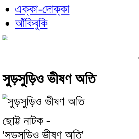
এক্কা-দোক্কা
আঁকিবুকি
সুড়সুড়িও ভীষণ অতি
ছোট্ট নাটক -
'সুড়সুড়িও ভীষণ অতি'