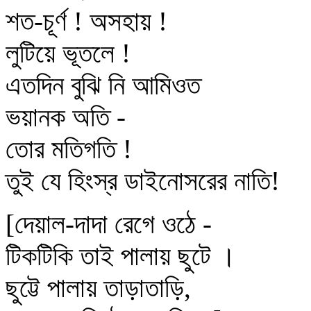
শত-চূর্ণ ! অসহায় !
লুটিয়ে ভূতলে !
এতদিন বুঝি নি আমিওত
ভয়ানক অতি -
তোর মতিগতি !
তুই যে হিংস্র ডাইনোসরের নাতি!
[দেয়াল-দাদা রেগে ওঠে -
টিকটিকি তাই পালায় ছুটে ।
ছুট্টে পালায় তাড়াতাড়ি,