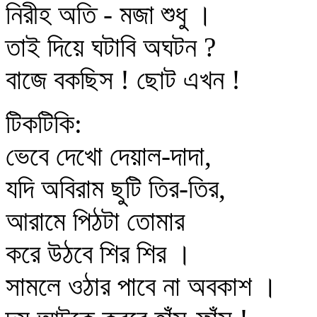
নিরীহ অতি - মজা শুধু ।
তাই দিয়ে ঘটাবি অঘটন ?
বাজে বকছিস ! ছোট এখন !
টিকটিকি:
ভেবে দেখো দেয়াল-দাদা,
যদি অবিরাম ছুটি তির-তির,
আরামে পিঠটা তোমার
করে উঠবে শির শির ।
সামলে ওঠার পাবে না অবকাশ ।