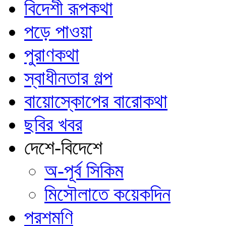
বিদেশী রূপকথা
পড়ে পাওয়া
পুরাণকথা
স্বাধীনতার গল্প
বায়োস্কোপের বারোকথা
ছবির খবর
দেশে-বিদেশে
অ-পূর্ব সিকিম
মিসৌলাতে কয়েকদিন
পরশমণি