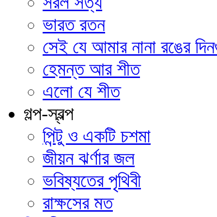
সরল সত্য
ভারত রতন
সেই যে আমার নানা রঙের দিন
হেমন্ত আর শীত
এলো যে শীত
গল্প-স্বল্প
পিন্টু ও একটি চশমা
জীয়ন ঝর্ণার জল
ভবিষ্যতের পৃথিবী
রাক্ষসের মত