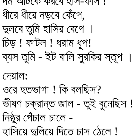
দম আটকে করবে হাঁস-ফাঁস !
ধীরে ধীরে নড়বে কেঁপে,
দুলবে তুমি হাসির বেগে ।
চিড় ! ফাটল ! ধরাম ধুপ!
ব্যস তুমি - ইট বালি সুরকির স্তূপ ।
দেয়াল:
ওরে হতভাগা ! কি বলছিস?
ভীষণ চক্রান্ত জাল - তুই বুনেছিস !
নিষ্ঠুর পেঁচাল চালে -
হাসিয়ে দুলিয়ে দিতে চাস ঠেলে !