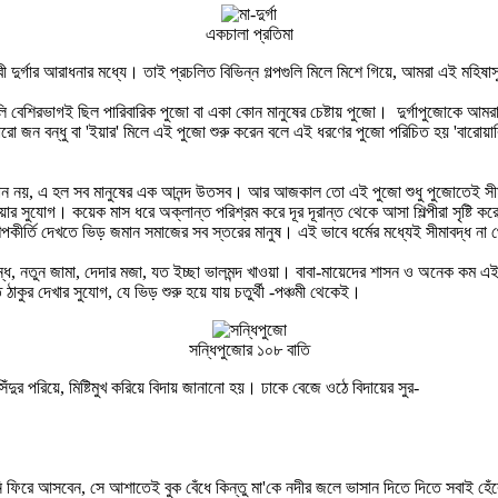
একচালা প্রতিমা
ী দুর্গার আরাধনার মধ্যে। তাই প্রচলিত বিভিন্ন গল্পগুলি মিলে মিশে গিয়ে, আমরা এই মহিষাসু
ি বেশিরভাগই ছিল পারিবারিক পুজো বা একা কোন মানুষের চেষ্টায় পুজো। দুর্গাপুজোকে আ
। বারো জন বন্ধু বা 'ইয়ার' মিলে এই পুজো শুরু করেন বলে এই ধরণের পুজো পরিচিত হয় 'বারোয়
মীয় অনুষ্ঠান নয়, এ হল সব মানুষের এক আনন্দ উতসব। আর আজকাল তো এই পুজো শুধু পুজোতেই সীম
 সুযোগ। কয়েক মাস ধরে অক্লান্ত পরিশ্রম করে দূর দূরান্ত থেকে আসা শিল্পীরা সৃষ্টি ক
শিল্পকীর্তি দেখতে ভিড় জমান সমাজের সব স্তরের মানুষ। এই ভাবে ধর্মের মধ্যেই সীমাবদ
া বন্ধ, নতুন জামা, দেদার মজা, যত ইচ্ছা ভালমন্দ খাওয়া। বাবা-মায়েদের শাসন ও অনেক কম 
কুর দেখার সুযোগ, যে ভিড় শুরু হয়ে যায় চতুর্থী -পঞ্চমী থেকেই।
সন্ধিপুজোর ১০৮ বাতি
ঁদুর পরিয়ে, মিষ্টিমুখ করিয়ে বিদায় জানানো হয়। ঢাকে বেজে ওঠে বিদায়ের সুর-
ই তিনি ফিরে আসবেন, সে আশাতেই বুক বেঁধে কিন্তু মা'কে নদীর জলে ভাসান দিতে দিতে সবাই