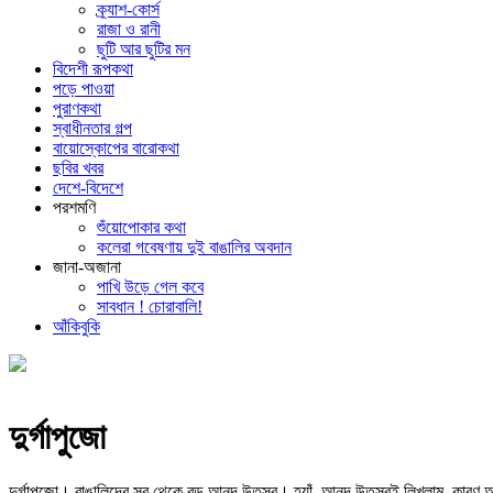
ক্র্যাশ-কোর্স
রাজা ও রানী
ছুটি আর ছুটির মন
বিদেশী রূপকথা
পড়ে পাওয়া
পুরাণকথা
স্বাধীনতার গল্প
বায়োস্কোপের বারোকথা
ছবির খবর
দেশে-বিদেশে
পরশমণি
শুঁয়োপোকার কথা
কলেরা গবেষণায় দুই বাঙালির অবদান
জানা-অজানা
পাখি উড়ে গেল কবে
সাবধান ! চোরাবালি!
আঁকিবুকি
দুর্গাপুজো
দুর্গাপুজো। বাঙালিদের সব থেকে বড় আনন্দ উতসব। হ্যাঁ, আনন্দ উতসবই লিখলাম, কারণ আজ