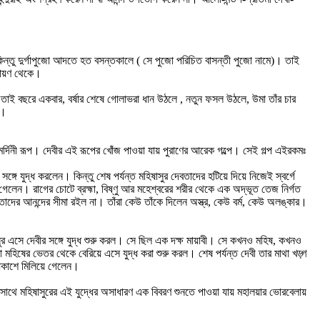
কিন্তু দুর্গাপুজো আদতে হত বসন্তকালে ( সে পুজো পরিচিত বাসন্তী পুজো নামে)। তাই
ামায়ণ থেকে।
 তাই বছরে একবার, বর্ষার শেষে গোলাভরা ধান উঠলে , নতুন ফসল উঠলে, উমা তাঁর চার
ে।
াসুরমর্দিনী রূপ। দেবীর এই রূপের খোঁজ পাওয়া যায় পুরাণের আরেক গল্পে। সেই গল্প এইরকমঃ
গে যুদ্ধ করলেন। কিন্তু শেষ পর্যন্ত মহিষাসুর দেবতাদের হটিয়ে দিয়ে নিজেই স্বর্গে
গে গেলেন। রাগের চোটে ব্রহ্মা, বিষ্ণু আর মহেশ্বরের শরীর থেকে এক অদ্ভূত তেজ নির্গত
দের আনন্দের সীমা রইল না। তাঁরা কেউ তাঁকে দিলেন অস্ত্র, কেউ বর্ম, কেউ অলঙ্কার।
ষাসুর এসে দেবীর সঙ্গে যুদ্ধ শুরু করল। সে ছিল এক দক্ষ মায়াবী। সে কখনও মহিষ, কখনও
িষের ভেতর থেকে বেরিয়ে এসে যুদ্ধ করা শুরু করল। শেষ পর্যন্ত দেবী তার মাথা খড়্গ
 আকাশে মিলিয়ে গেলেন।
ার সাথে মহিষাসুরের এই যুদ্ধের অসাধারণ এক বিবরণ শুনতে পাওয়া যায় মহালয়ার ভোরবেলায়