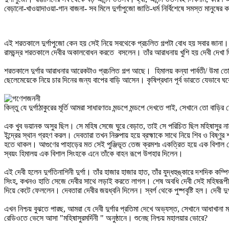
বেড়ানো-খাওয়াদাওয়া-গান বাজনা- সব মিলে দুর্গাপুজো জাতি-ধর্ম নির্বিশেষে সমস্ত মানুষের 
এই শরতকালে দুর্গাপুজো কেন হয় সেই নিয়ে সবথেকে প্রচলিত গল্পটা বোধ হয় সবার জানা। র
রামচন্দ্র শরতকালে দেবীর অকালবোধন করতে বসলেন। তাঁর আরাধনায় খুশি হয় দেবী দেখা দিল
শরতকালে দুর্গার আরাধনার আরেকটাও প্রচলিত গল্প আছে। হিমালয় কন্যা পার্বতী/ উমা তো 
ছেলেমেয়েকে নিয়ে চার দিনের জন্য বাপের বাড়ি আসেন। কৃষিপ্রধান পূর্ব ভারতে যেভাবে
কিন্তু যে দুর্গাঠাকুরের মূর্তি আমরা সাধারণতঃ মন্ডপে মন্ডপে দেখতে পাই, সেখানে তো বাড়ি
এক খুব ভয়ানক অসুর ছিল। সে মহিষ সেজে ঘুরে বেড়াত, তাই সে পরিচিত ছিল মহিষাসুর নামে। 
ইন্দ্রের স্থান গ্রহণ করল। দেবতারা তখন নিরুপায় হয়ে ব্রহ্মাকে সাথে নিয়ে শিব ও বিষ্ণু
হতে থাকল। আগুণের পাহাড়ের মত সেই পুঞ্জিভূত তেজ ক্রমশঃ একত্রিত হয়ে এক বিশাল দেবী
স্বয়ং হিমালয় এক বিশাল সিংহকে এনে তাঁকে বাহন রূপে উপহার দিলেন।
এই দেবী হলেন দুর্গতিনাশিনী দুর্গা। তাঁর হাজার হাজার হাত, তাঁর যুদ্ধহুঙ্কারে দশদিক
সিংহ, কখনও হাতি সেজে দেবীর সাথে লড়াই করতে লাগল। শেষ অবধি দেবী সেই মহিষরূপী অস
দিয়ে কেটে ফেললেন। দেবতারা দেবীর জয়ধ্বনি দিলেন। স্বর্গ থেকে পুষ্পবৃষ্টি হল। দেব
এখন নিশ্চয় বুঝতে পারছ, আমরা যে দেবী দুর্গার প্রতিমা দেখে অভ্যস্ত, সেখানে আধাখানা
রেডিওতে ভেসে আসা "মহিষাসুরমর্দিনী " অনুষ্ঠানে। শুনেছ নিশ্চয় মহালয়ার ভোরে?