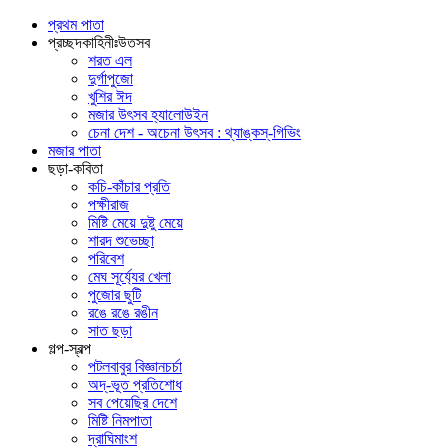
প্রথম পাতা
প্রচ্ছদকাহিনীঃউতসব
শরত এল
দুর্গাপুজো
খুশির ঈদ
মজার উৎসব হ্যালোউইন
চেনা দেশ - অচেনা উৎসব : থ্যাঙ্কস্-গিভিং
মজার পাতা
ছড়া-কবিতা
কচি-কাঁচার প্রতি
পক্ষীরাজ
মিষ্টি মেয়ে দুষ্টু মেয়ে
শারদ শুভেচ্ছা
পরিবেশ
মেঘ সূর্য্যের খেলা
পুজোর ছুটি
রঙে রঙে রঙীন
সাত ছড়া
গল্প-স্বল্প
পটলবাবুর বিজ্ঞানচর্চা
অদ্‌-ভূত প্রতিশোধ
সব পেয়েছির দেশে
মিষ্টি নিমপাতা
দ্রাঘিমাংশ