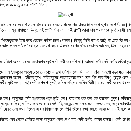
কাছে হাসি-আনন্দে ভরা পাঁচটা দিন।
াবণকে বধ করে সীতাকে উদ্ধার করার জন্য রামের প্রয়োজন ছিল দেবী দুর্গার আশীর্বাদের। 
েন। মূল রামায়ণে কিন্তু এই গল্পটা ছিল না। এই গল্পটা জানা যায় প্রধাণতঃ কৃত্তিবাসী র
শিবঠাকুরকে বিয়ে করে কৈলাশ পর্বতে চলে গেলেন। কিন্তু তিনি বাপের বাড়ি না এলে কি হয়?
 ঘরে ভাল ফসল উঠলে বিবাহিতা মেয়েরা বছরে একবার বাপের বাড়ি বেড়াতে আসেন, ঠিক সেইভাব
র মেয়ে উমা অথবা রামের আরাধনায় তুষ্ট দুর্গা দেবীকে দেখি না। আমরা দেখি দেবী দুর্গার মহিষ
মহিষাসুরের অত্যাচারে দেবতাদের দুঃখ দুর্দশার শেষ ছিল না। তাঁরা একশো বছর ধরে তার সঙ্
র শরণাপন্ন হলেন। তাঁদের মুখে মহিষাসুরের অত্যাচারের কথা শুনে শিব আর বিষ্ণু প্রচন্ড রে
র সৃষ্টি হল। সেই দেবী অপরূপ সুন্দরী;অমিত শক্তির অধিকারিনী। সেই দেবীকে দেখে দেবতা
 কম্পিত হল। অসুরেরা সেই হুঙ্কারের শব্দে ছুটে এল। তারপরে শুরু হল এক ভয়ানক যুদ্ধ। মহি
ুরকে ত্রিশূল দিয়ে আঘাত করে সেই মহিষের মুন্ডচ্ছেদ করলেন। তখন সেই অসুর আধখানা মহ
ী দুর্গা দেবতাদের কথা দিলেন আবার বিপদে পড়লে তিনি তাঁদের রক্ষা করতে আসবেন। এই বলে
 মহিষের দেহ থেকে বেরিয়ে আসা অসুরকে কেন দেখা যায় দেবী দুর্গার পায়ের তলায়। দেবী দুর্গ