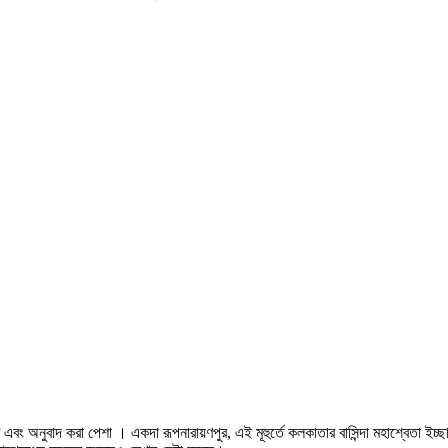
এবং অনুবাদ করা পেশা । একদা রূপনারায়ণপুর, এই মূহুর্তে কলকাতার বাসিন্দা মহাশ্বেতা ইচ