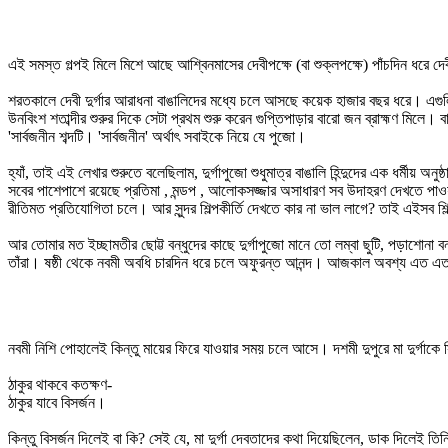
এই সমস্ত গল্পই মিলে মিশে আছে আশ্বিনমাসের দেবীপক্ষে (বা শুক্লপক্ষে) পাঁচদিন ধরে দেব
শরতকালে দেবী দুর্গার আরাধনা বাঙালিদের মধ্যে চলে আসছে কয়েক হাজার বছর ধরে। এগুল
উনবিংশ শতাব্দীর শুরুর দিকে সেটা প্রথম শুরু করেন গুপ্তিপাড়ার বারো জন ব্রাহ্মণ মিলে
'সার্বজনীন শব্দটি। 'সার্বজনীন' অর্থাৎ সবাইকে নিয়ে যে পুজো।
হ্যাঁ, তাই এই লেখার শুরুতে বলেছিলাম, দুর্গাপুজো শুধুমাত্র বাঙালি হিন্দুদের এক ধর্
সবের পাশেপাশে রয়েছে প্রতিমা , মন্ডপ , আলোকসজ্জার অসাধারণ সব উদাহরণ দেখতে পাওয়ার
রীতিমত প্রতিযোগিতা চলে। আর সুন্দর শিল্পকীর্তি দেখতে কার না ভাল লাগে? তাই এইসব 
আর তোমার মত ইচ্ছামতীর ছোট্ট বন্ধুদের কাছে দুর্গাপুজো মানে তো লম্বা ছুটি, পড়াশোন
তাঁরা। ষষ্ঠী থেকে নবমী অবধি চারদিন ধরে চলে অফুরন্ত আনন্দ। আজকাল অবশ্য এত এত ঠা
নবমী নিশি পোহালেই কিন্তু মায়ের ফিরে যাওয়ার সময় চলে আসে। দশমী দুপুরে মা দুর্গাকে সি
ঠাকুর থাকবে কতক্ষণ-
ঠাকুর যাবে বিসর্জন।
কিন্তু বিসর্জন দিলেই বা কি? সেই যে, মা দুর্গা দেবতাদের কথা দিয়েছিলেন, ডাক দিলে