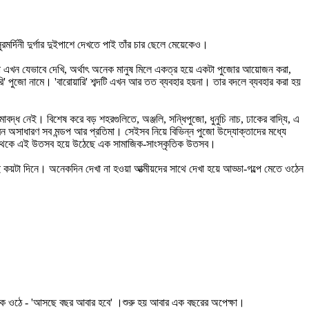
রমর্দিনী দুর্গার দুইপাশে দেখতে পাই তাঁর চার ছেলে মেয়েকেও।
মরা এখন যেভাবে দেখি, অর্থাৎ অনেক মানুষ মিলে একত্র হয়ে একটা পুজোর আয়োজন করা,
ারি' পুজো নামে। 'বারোয়ারি' শব্দটি এখন আর তত ব্যবহার হয়না। তার বদলে ব্যবহার করা হয়
াবদ্ধ নেই। বিশেষ করে বড় শহরগুলিতে, অঞ্জলি, সন্ধিপুজো, ধুনুচি নাচ, ঢাকের বাদ্যি, এ
রেন অসাধারণ সব মন্ডপ আর প্রতিমা। সেইসব নিয়ে বিভিন্ন পুজো উদ্যোক্তাদের মধ্যে
্ধ না থেকে এই উতসব হয়ে উঠেছে এক সামাজিক-সাংস্কৃতিক উতসব।
এই কয়টা দিনে। অনেকদিন দেখা না হওয়া আত্মীয়দের সাথে দেখা হয়ে আড্ডা-গল্পে মেতে ওঠেন
 হেঁকে ওঠে - 'আসছে বছর আবার হবে' ।শুরু হয় আবার এক বছরের অপেক্ষা।