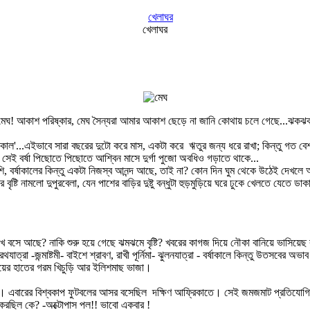
খেলাঘর
য় মেঘ! আকাশ পরিষ্কার, মেঘ সৈন্যরা আমার আকাশ ছেড়ে না জানি কোথায় চলে গেছে...ঝকঝক
র্ষাকাল'...এইভাবে সারা বছরের দুটো করে মাস, একটা করে ঋতুর জন্য ধরে রাখা; কিন্তু 
 সেই বর্ষা পিছোতে পিছোতে আশ্বিন মাসে দুর্গা পুজো অবধিও গড়াতে থাকে...
েশি, বর্ষাকালের কিন্তু একটা নিজস্ব আনন্দ আছে, তাই না? কোন দিন ঘুম থেকে উঠেই দেখ
্টি নামলো দুপুরবেলা, যেন পাশের বাড়ির দুষ্টু বন্ধুটা হুড়মুড়িয়ে ঘরে ঢুকে খেলতে যেতে
বসে আছে? নাকি শুরু হয়ে গেছে ঝমঝমে বৃষ্টি? খবরের কাগজ দিয়ে নৌকা বানিয়ে ভাসিয়েছ 
রা -জন্মাষ্টমী- বাইশে শ্রাবণ, রাখী পূর্নিমা- ঝুলনযাত্রা - বর্ষাকালে কিন্তু উতসবের অভাব
মায়ের হাতের গরম খিচুড়ি আর ইলিশমাছ ভাজা।
 এবারের বিশ্বকাপ ফুটবলের আসর বসেছিল দক্ষিণ আফ্রিকাতে। সেই জমজমাট প্রতিযোগিতায় শ
রছিল কে? -অক্টোপাস পল!! ভাবো একবার !