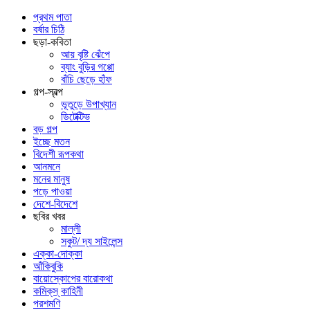
প্রথম পাতা
বর্ষার চিঠি
ছড়া-কবিতা
আয় বৃষ্টি ঝেঁপে
ব্যাং বুড়ির গপ্পো
বাঁচি ছেড়ে হাঁফ
গল্প-স্বল্প
ভূতুড়ে উপাখ্যান
ডিটেক্টিভ
বড় গল্প
ইচ্ছে মতন
বিদেশী রূপকথা
আনমনে
মনের মানুষ
পড়ে পাওয়া
দেশে-বিদেশে
ছবির খবর
মাল্লী
সকুট/ দ্য সাইলেন্স
এক্কা-দোক্কা
আঁকিবুকি
বায়োস্কোপের বারোকথা
কমিক্‌স্‌ কাহিনী
পরশমণি