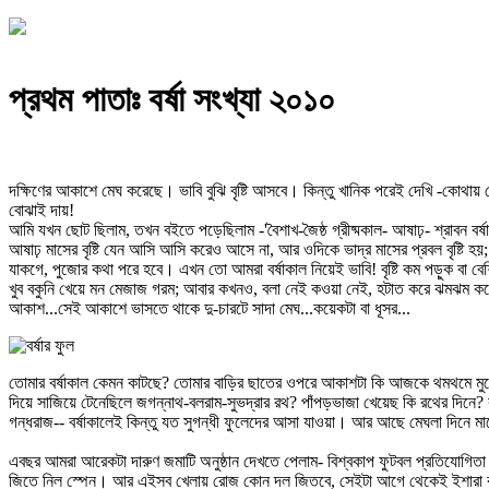
প্রথম পাতাঃ বর্ষা সংখ্যা ২০১০
দক্ষিণের আকাশে মেঘ করেছে। ভাবি বুঝি বৃষ্টি আসবে। কিন্তু খানিক পরেই দেখি -কোথা
বোঝাই দায়!
আমি যখন ছোট ছিলাম, তখন বইতে পড়েছিলাম -'বৈশাখ-জৈষ্ঠ গ্রীষ্মকাল- আষাঢ়- শ্রাবন ব
আষাঢ় মাসের বৃষ্টি যেন আসি আসি করেও আসে না, আর ওদিকে ভাদ্র মাসের প্রবল বৃষ্টি হয়;
যাকগে, পুজোর কথা পরে হবে। এখন তো আমরা বর্ষাকাল নিয়েই ভাবি! বৃষ্টি কম পড়ুক বা ব
খুব বকুনি খেয়ে মন মেজাজ গরম; আবার কখনও, বলা নেই কওয়া নেই, হটাত করে ঝমঝম করে বৃষ
আকাশ...সেই আকাশে ভাসতে থাকে দু-চারটে সাদা মেঘ...কয়েকটা বা ধূসর...
তোমার বর্ষাকাল কেমন কাটছে? তোমার বাড়ির ছাতের ওপরে আকাশটা কি আজকে থমথমে মুখে 
দিয়ে সাজিয়ে টেনেছিলে জগন্নাথ-বলরাম-সুভদ্রার রথ? পাঁপড়ভাজা খেয়েছ কি রথের দিনে? রথযাত্
গন্ধরাজ-- বর্ষাকালেই কিন্তু যত সুগন্ধী ফুলেদের আসা যাওয়া। আর আছে মেঘলা দিনে 
এবছর আমরা আরেকটা দারুণ জমাটি অনুষ্ঠান দেখতে পেলাম- বিশ্বকাপ ফুটবল প্রতিযোগিতা।
জিতে নিল স্পেন। আর এইসব খেলায় রোজ কোন দল জিতবে, সেইটা আগে থেকেই ইশারা ক