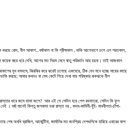
 করছে রোদ, নীল আকাশ...বর্ষাকাল না কি গ্রীষ্মকাল , নাকি আগেভাগে চলে এল শরতকাল,
গত বেশ কয়েক বছর ধরে দেখি, আগের মত নিয়ম মেনে ঋতু পরিবর্তন আর হয়না। তাই আজকাল
লে আকাশের মুখ থমথমে, ঝিরঝির করে ঝরেই চলেছে একঘেয়ে, ঠিক যেন মনে হচ্ছে মায়ের কাছে
 ডাকাডাকি করছে; আবার কখনও বা মেঘ কেটে গিয়ে দেখা যায় পরিষ্কার ঝকঝকে নীল
রাস্তার ধারে জমে থাকা জলে? আর এই সে সেদিন হয়ে গেল রথযাত্রা, সেদিন কি ফুল
 নেই । বর্ষা মানেই কিন্তু জলকাদা ভরা রাস্তা নয় , কদম-কামিনী-যুঁই- মাধবীলতা-চাঁপা-
েষ অবধি ব্রাজিল, আর্জেন্টিনা, জার্মানির মত জনপ্রিয় দেশগুলিকে হারিয়ে এবারের কাপ