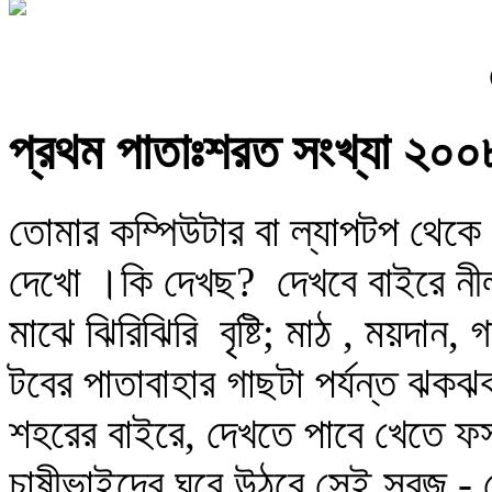
প্রথম পাতাঃশরত সংখ্যা ২০০
তোমার কম্পিউটার বা ল্যাপটপ থেকে
দেখো ।কি দেখছ? দেখবে বাইরে নী
মাঝে ঝিরিঝিরি বৃষ্টি; মাঠ , ময়দান
টবের পাতাবাহার গাছটা পর্যন্ত ঝক
শহরের বাইরে, দেখতে পাবে খেতে 
চাষীভাইদের ঘরে উঠবে সেই সবুজ 