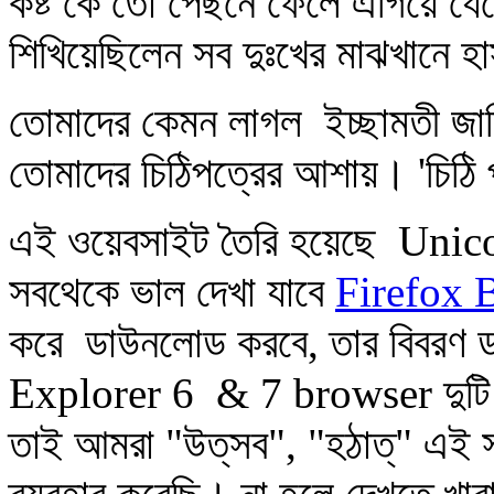
কষ্ট কে তো পেছনে ফেলে এগিয়ে য
শিখিয়েছিলেন সব দুঃখের মাঝখানে হা
তোমাদের কেমন লাগল ইচ্ছামতী জানি
তোমাদের চিঠিপত্রের আশায়। 'চিঠি 
এই ওয়েবসাইট তৈরি হয়েছে Unico
সবথেকে ভাল দেখা যাবে
Firefox 
করে ডাউনলোড করবে, তার বিবরণ 
Explorer 6 & 7 browser দুটি এ
তাই আমরা "উত্‌সব", "হঠাত্‌" এই সব