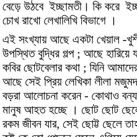
বেড়ে উঠবে ইচ্ছামতী। কি করে ইচ্
চোখ রাখো লেখালিখি বিভাগে ।
এই সংখ্যায় আছে একটা খেয়াল -খুশ
উপস্থিত বুদ্ধির গল্প ; আছে হারিয়
কবির ছোটবেলার কথা ; যিনি আমাদে
আছে সেই প্রিয় লেখিকা লীলা মজুমদ
বড়রা আলোচনা করেন - কোথাও বন্যা
মানুষ আহত হচ্ছে । ছোট ছোট ছেল
রকম জীবন যার, সেই ছোট্ট ছেলে তাহ