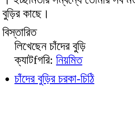
বুড়ির কাছে।
বিস্তারিত
লিখেছেন
চাঁদের বুড়ি
ক্যাটfগরি:
নিয়মিত
চাঁদের বুড়ির চরকা-চিঠি