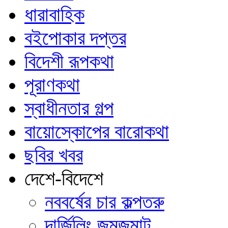
ধারাবাহিক
বইপোকার দপ্তর
বিদেশী রূপকথা
পূরাণকথা
স্বাধীনতার গল্প
বায়োস্কোপের বারোকথা
ছবির খবর
দেশে-বিদেশে
নববর্ষের চার কল্পতরু
দার্জিলিং জমজমাট