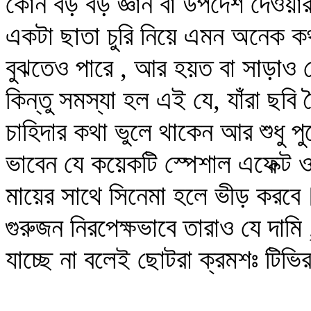
কোন বড় বড় জ্ঞান বা উপদেশ দেওয়ার চ
একটা ছাতা চুরি নিয়ে এমন অনেক ক
বুঝতেও পারে , আর হয়ত বা সাড়াও
কিন্তু সমস্যা হল এই যে, যাঁরা ছবি
চাহিদার কথা ভুলে থাকেন আর শুধু পুজ
ভাবেন যে কয়েকটি স্পেশাল এফেক্ট ও
মায়ের সাথে সিনেমা হলে ভীড় করবে।
গুরুজন নিরপেক্ষভাবে তারাও যে দাম
যাচ্ছে না বলেই ছোটরা ক্রমশঃ টিভি