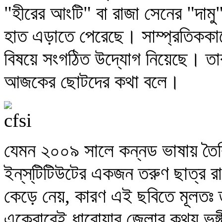
"হীরের আংটি" বা রাজা সেনের "দাম
হাত এড়াতে পেরেছে। সাম্প্রতিককালে অ
বিষয়ে সংগঠিত উদ্যোগ নিয়েছে। তার
আজকের ছোটদের কথা বলে।
যেমন ২০০৯ সালে কন্নড ভাষায় তৈরি 'প
ইন্‌স্‌টিটিউটের একজন তরুণ ছাত্র র
কেড়ে নেয়, কারণ এই ছবিতে মূলতঃ
একেবারেই ধারোয়ার জেলার কথ্য ভঙ্গ