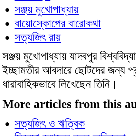
সঞ্জয় মুখোপাধ্যায়
বায়োস্কোপের বারোকথা
সত্যজিৎ রায়
সঞ্জয় মুখোপাধ্যায় যাদবপুর বিশ্ববিদ
ইচ্ছামতীর আবদারে ছোটদের জন্য প্র
ধারাবাহিকভাবে লিখেছেন তিনি।
More articles from this a
সত্যজিৎ ও ঋত্বিক