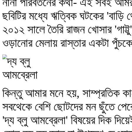
নানা পরিবর্তনের কথা- এই সবই আম
ছবিটির মধ্যে ঋত্বিক ঘটকের 'বাড়ি
২০১২ সালে তৈরি রাজন খোসার 'গাট্ট
ওড়ানোর মেলায় রাস্তার একটা পুঁচকে 
কিন্তু আমার মনে হয়, সাম্প্রতিক ক
সবথেকে বেশি ছোটদের মন ছুঁতে পেরে
'দ্য ব্লু আমব্রেলা' বিষয়ের দিক 