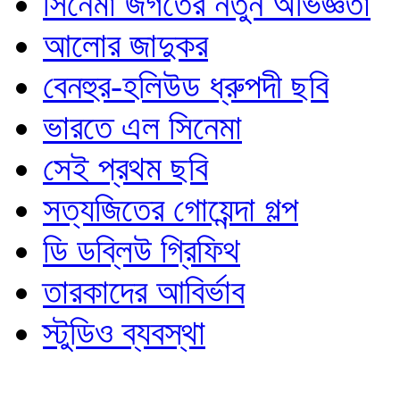
সিনেমা জগতের নতুন অভিজ্ঞতা
আলোর জাদুকর
বেনহুর-হলিউড ধ্রুপদী ছবি
ভারতে এল সিনেমা
সেই প্রথম ছবি
সত্যজিতের গোয়েন্দা গল্প
ডি ডব্লিউ গ্রিফিথ
তারকাদের আবির্ভাব
স্টুডিও ব্যবস্থা