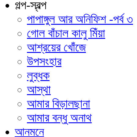
গল্প-স্বল্প
পাপাঙ্গুল আর অনিফিশ -পর্ব ৩
গোল বাঁচাল কালু মিঁয়া
আশ্রয়ের খোঁজে
উপসংহার
লুব্ধক
আস্থা
আমার বিড়ালছানা
আমার বন্ধু অনাথ
আনমনে