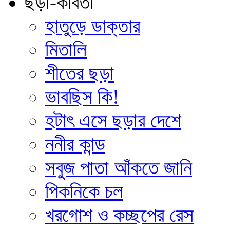
ছড়া-কবিতা
হাতুড়ে ডাক্তার
মিতালি
শীতের ছড়া
ভাবছিস কি!
হটাৎ এসে ছড়ার দেশে
ননীর কান্ড
সবুজ পাতা আঁকতে জানি
পিকনিকে চল
খরগোশ ও কচ্ছপের রেস