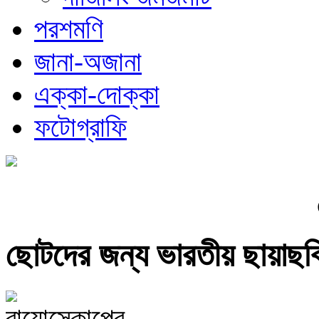
পরশমণি
জানা-অজানা
এক্কা-দোক্কা
ফটোগ্রাফি
ছোটদের জন্য ভারতীয় ছায়াছব