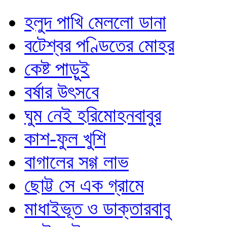
হলুদ পাখি মেললো ডানা
বটেশ্বর পণ্ডিতের মোহর
কেষ্ট পাড়ুই
বর্ষার উৎসবে
ঘুম নেই হরিমোহনবাবুর
কাশ-ফুল খুশি
বাগালের সগ্গ লাভ
ছোট্ট সে এক গ্রামে
মাধাইভূত ও ডাক্তারবাবু