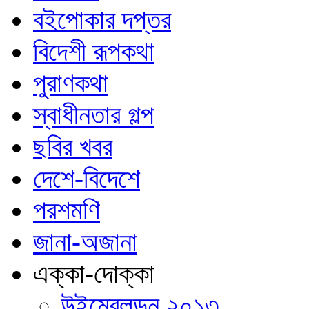
বইপোকার দপ্তর
বিদেশী রূপকথা
পুরাণকথা
স্বাধীনতার গল্প
ছবির খবর
দেশে-বিদেশে
পরশমণি
জানা-অজানা
এক্কা-দোক্কা
উইম্বেলডন ২০১৩