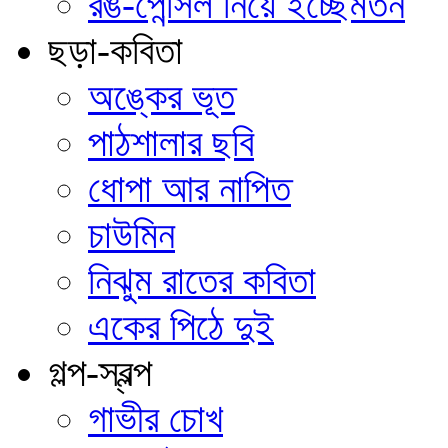
রঙ-পেন্সিল নিয়ে ইচ্ছেমতন
ছড়া-কবিতা
অঙ্কের ভূত
পাঠশালার ছবি
ধোপা আর নাপিত
চাউমিন
নিঝুম রাতের কবিতা
একের পিঠে দুই
গল্প-স্বল্প
গাভীর চোখ