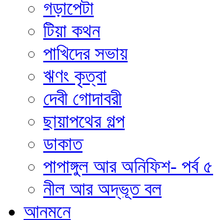
গড়াপেটা
টিয়া কথন
পাখিদের সভায়
ঋণং কৃত্বা
দেবী গোদাবরী
ছায়াপথের গল্প
ডাকাত
পাপাঙ্গুল আর অনিফিশ- পর্ব ৫
নীল আর অদ্ভূত বল
আনমনে