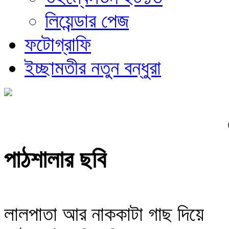
লিয়েন্ডার পেজ
ফটোগ্রাফি
ইচ্ছামতীর নতুন বন্ধুরা
পাঠশালার ছবি
লালপাতা আর নাককাটা গাছ দিয়ে