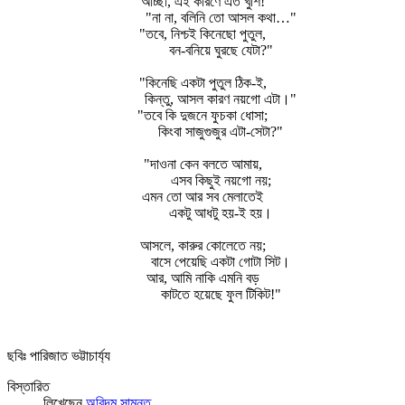
"আচ্ছা, এই কারণে এত খুশি!"
"না না, বলিনি তো আসল কথা…"
"তবে, নিশ্চই কিনেছো পুতুল,
বন-বনিয়ে ঘুরছে যেটা?"
"কিনেছি একটা পুতুল ঠিক-ই,
কিন্তু, আসল কারণ নয়গো এটা।"
"তবে কি দুজনে ফুচকা ধোসা;
কিংবা সাজুগুজুর এটা-সেটা?"
"দাওনা কেন বলতে আমায়,
এসব কিছুই নয়গো নয়;
এমন তো আর সব মেলাতেই
একটু আধটু হয়-ই হয়।
আসলে, কারুর কোলেতে নয়;
বাসে পেয়েছি একটা গোটা সিট।
আর, আমি নাকি এমনি বড়
কাটতে হয়েছে ফুল টিকিট!"
ছবিঃ পারিজাত ভট্টাচার্য্য
বিস্তারিত
লিখেছেন
অরিন্দম সামন্ত