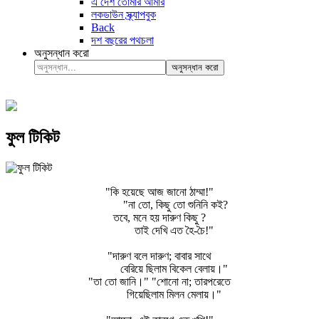
এ দেশ তোমার আমার
লকডাউন স্ক্র্যাপবুক
Back
দশ বছরের পথচলা
অনুসন্ধান করো
অনুসন্ধান করো
ফুল টিকিট
"কি হয়েছে আজ জানো ঠাম্মা!"
"না তো, কিছু তো শুনিনি কই?
তবে, মনে হয় দারুণ কিছু ?
তাই দেখি এত হৈ-চৈ!"
"দারুণ বলে দারুণ; বাবার সাথে
বেরিয়ে ছিলাম বিকেল বেলায়।"
"তা তো জানি।" "শোনো না; তারপরেতে
গিয়েছিলাম মিলন মেলায়।"