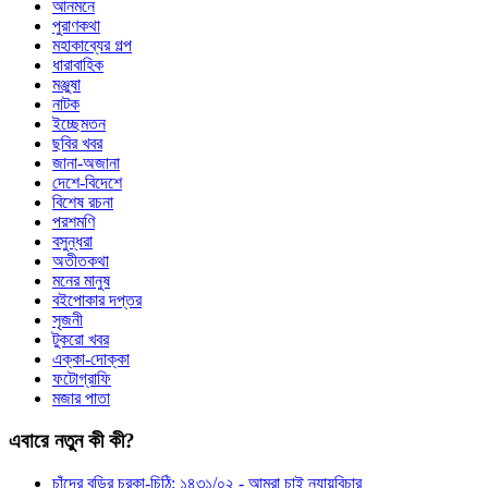
আনমনে
পুরাণকথা
মহাকাব্যের গল্প
ধারাবাহিক
মঞ্জুষা
নাটক
ইচ্ছেমতন
ছবির খবর
জানা-অজানা
দেশে-বিদেশে
বিশেষ রচনা
পরশমণি
বসুন্ধরা
অতীতকথা
মনের মানুষ
বইপোকার দপ্তর
সৃজনী
টুকরো খবর
এক্কা-দোক্কা
ফটোগ্রাফি
মজার পাতা
এবারে নতুন কী কী?
চাঁদের বুড়ির চরকা-চিঠি: ১৪৩১/০২ - আমরা চাই ন্যায়বিচার