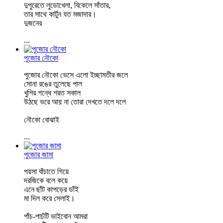
দুপুরেতে লুডোখেলা, বিকেলে সাঁতার,
তার সাথে কার্টুন যত মজাদার।
দুজনের
...
পুজোর নৌকো
পুজোর নৌকো ভেসে এলো ইচ্ছামতীর জলে
সোনা রঙের তুলেছে পাল
খুশির গন্ধে শরত সকাল
উঠছে ভরে আয় না তোরা দেখতে দলে দলে
নৌকো বোঝাই
...
পুজোর জামা
পয়সা বাঁচাতে গিয়ে
দরজিকে বলে কয়ে
এনে ছাঁট কাপড়ের ডাঁই
মা দিল করে সেলাই।
পাঁচ-পাচঁটি ভাইবোন আমরা