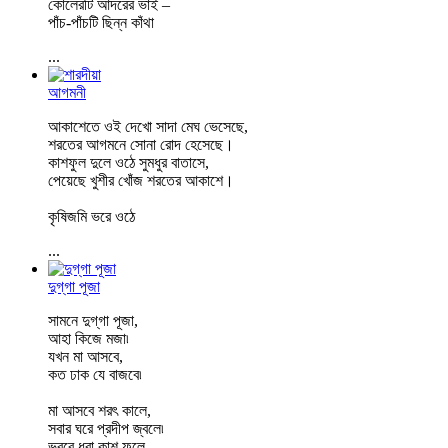
কোলেরটি আদরের ভাই –
পাঁচ-পাঁচটি ছিন্ন কাঁথা
...
আগমনী
আকাশেতে ওই দেখো সাদা মেঘ ভেসেছে,
শরতের আগমনে সোনা রোদ হেসেছে।
কাশফুল দুলে ওঠে সুমধুর বাতাসে,
পেয়েছে খুশীর খোঁজ শরতের আকাশে।
কৃষিজমি ভরে ওঠে
...
দুগ্‌গা পূজা
সামনে দুগ্‌গা পূজা,
আহা কিজে মজা৷
যখন মা আসবে,
কত ঢাক যে বাজবে৷
মা আসবে শরৎ কালে,
সবার ঘরে প্রদীপ জ্বলে৷
ভরবে ধরা কাশ ফুলে,
...