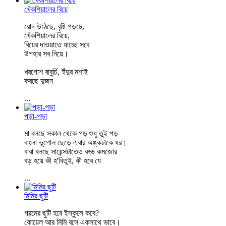
খেঁকশিয়ালের বিয়ে
রোদ উঠেছে, বৃষ্টি পড়ছে,
খেঁকশিয়ালের বিয়ে,
বিয়ের দাওয়াতে যাচ্ছে সবে
উপহার সব নিয়ে।
খরগোশ বাবুর্চি, ইঁদুর মশাই
করছে দুজন
...
পড়া-পড়া
মা বলছে সকাল থেকে পড় শুধু তুই পড়
বাংলা ভূগোল ছেড়ে এবার অঙ্কটাকে ধর।
বাবা বলছে সায়েন্সটাতেও বড্ড কমজোর
বড় হয়ে কী হ'বিতুই, কী হবে যে
...
মিমির ছুটি
গরমের ছুটি হবে ইস্কুলে কবে?
কোয়েল আর মিমি বসে একসাথে ভাবে।