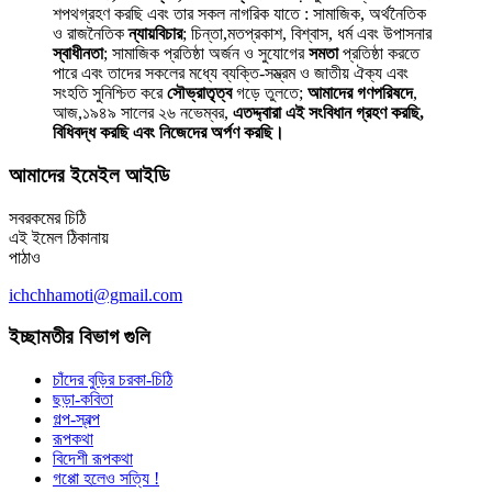
শপথগ্রহণ করছি এবং তার সকল নাগরিক যাতে : সামাজিক, অর্থনৈতিক
ও রাজনৈতিক
ন্যায়বিচার
; চিন্তা,মতপ্রকাশ, বিশ্বাস, ধর্ম এবং উপাসনার
স্বাধীনতা
; সামাজিক প্রতিষ্ঠা অর্জন ও সুযোগের
সমতা
প্রতিষ্ঠা করতে
পারে এবং তাদের সকলের মধ্যে ব্যক্তি-সম্ভ্রম ও জাতীয় ঐক্য এবং
সংহতি সুনিশ্চিত করে
সৌভ্রাতৃত্ব
গড়ে তুলতে;
আমাদের গণপরিষদে
,
আজ,১৯৪৯ সালের ২৬ নভেম্বর,
এতদ্দ্বারা এই সংবিধান গ্রহণ করছি,
বিধিবদ্ধ করছি এবং নিজেদের অর্পণ করছি।
আমাদের ইমেইল আইডি
সবরকমের চিঠি
এই ইমেল ঠিকানায়
পাঠাও
ichchhamoti@gmail.com
ইচ্ছামতীর বিভাগ গুলি
চাঁদের বুড়ির চরকা-চিঠি
ছড়া-কবিতা
গল্প-স্বল্প
রূপকথা
বিদেশী রূপকথা
গপ্পো হলেও সত্যি !