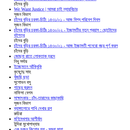
চাঁদের বুড়ি
We Want Justice | আমরা চাই ন্যায়বিচার
সৃজন বিভাগ
চাঁদের বুড়ির চরকা-চিঠি: ১৪৩১/০১ - আজ বিশ্ব পরিবেশ দিবস
সৃজন বিভাগ
চাঁদের বুড়ির চরকা-চিঠিঃ ১৪৩০/০২ - ইচ্ছামতীর নতুন প্রয়াস : ছোটোদের
বইপত্র
চাঁদের বুড়ি
চাঁদের বুড়ির চরকা-চিঠিঃ ১৪৩০/০১ - আজ ইচ্ছামতী পনেরো বছর পূর্ণ করল
চাঁদের বুড়ি
জোছনা রাতে লোকতাক হ্রদে
নিধু সর্দার
ইচ্ছেমতন আঁকিবুকি
কৃষ্ণেন্দু সাহু
খুঁজছি ছড়া
সুশোভন বসু
গাছের ক্রন্দন
নাফিসা বেগম
সাক্ষাৎকার : চাঁদ-তারাদের কাছাকাছি
সৃজন বিভাগ
ব্যাঙ্গালোরে পাখি দেখার গল্প
রুচিরা
মণিমেখলার আশীর্বাদ
ইন্দিরা মুখোপাধ্যায়
এক ডজন কিশোর গল্প - সুমনা সাহা