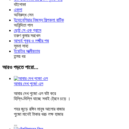
বইপোকা
একলা
অনিরুদ্ধ সেন
ইন্দোনেশিয়ার নিজস্ব শিল্পকলা বাটিক
অনিন্দিতা পাল
ছোট্ট সে এক গ্রামে
তরুণ কুমার সরখেল
আশ্চর্য পুকুর ও লক্ষ্মীর পদ্ম
সুমনা সাহা
ইয়েতির আত্মীয়তায়
তন্ময় ধর
আরও পড়তে পারো...
আবার দেখ পুজো এল
আবার দেখ পূজো এল ঘটা করে
হিল্লি-দিল্লি যাচ্ছে সবাই ট্রেনে চড়ে ।
শহর জুড়ে রঙ্গিন মানুষ আলোর বাজার
পুজো মানেই টাকার খরচ লক্ষ হাজার
...