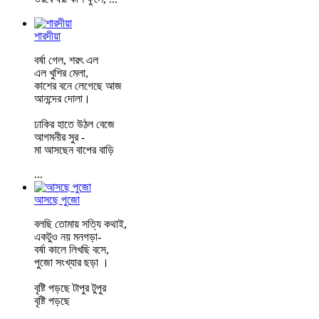
শারদীয়া
বর্ষা গেল, শরৎ এল
এল খুশির মেলা,
কাশের বনে লেগেছে আজ
আনন্দের দোলা।
ঢাকির হাতে উঠল বেজে
আগমনীর সুর -
মা আসছেন বাপের বাড়ি
...
আসছে পুজো
বলছি তোমায় সত্যি কথাই,
একটুও নয় মনগড়া-
বর্ষা কালে লিখছি বসে,
পুজো সংখ্যার ছড়া ।
বৃষ্টি পড়ছে টাপুর টুপুর
বৃষ্টি পড়ছে