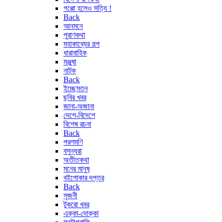
গপ্পো হলেও সত্যি !
Back
আনমনে
পুরাণকথা
মহাকাব্যের গল্প
ধারাবাহিক
মঞ্জুষা
নাটক
Back
ইচ্ছেমতন
ছবির খবর
জানা-অজানা
দেশে-বিদেশে
বিশেষ রচনা
Back
পরশমণি
বসুন্ধরা
অতীতকথা
মনের মানুষ
বইপোকার দপ্তর
Back
সৃজনী
টুকরো খবর
এক্কা-দোক্কা