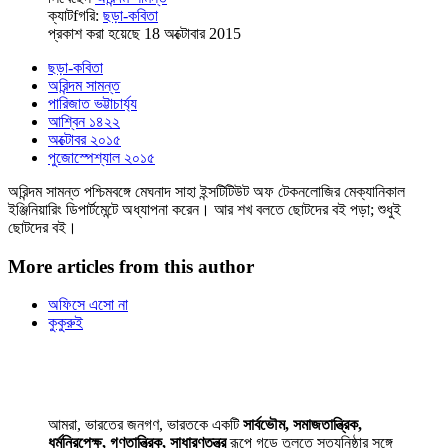
ক্যাটfগরি:
ছড়া-কবিতা
প্রকাশ করা হয়েছে 18 অক্টোবার 2015
ছড়া-কবিতা
অরিন্দম সামন্ত
পারিজাত ভট্টাচার্য্য
আশ্বিন ১৪২২
অক্টোবর ২০১৫
পুজোস্পেশ্যাল ২০১৫
অরিন্দম সামন্ত পশ্চিমবঙ্গে মেঘনাদ সাহা ইন্সটিটিউট অফ টেকনলোজির মেক্যানিকাল
ইঞ্জিনিয়ারিং ডিপার্টমেন্টে অধ্যাপনা করেন। আর শখ বলতে ছোটদের বই পড়া; শুধুই
ছোটদের বই।
More articles from this author
অফিসে এসো না
কুকুরুই
আমরা, ভারতের জনগণ, ভারতকে একটি
সার্বভৌম, সমাজতান্ত্রিক,
ধর্মনিরপেক্ষ, গণতান্ত্রিক, সাধারণতন্ত্র
রূপে গড়ে তুলতে সত্যনিষ্ঠার সঙ্গে