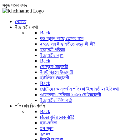
সবুজ মনের রসদ
খেলাঘর
ইচ্ছামতীর কথা
Back
যত প্রশ্ন আছে তোমার মনে
২০১৪ এর ইচ্ছামতীতে নতুন কী কী?
ইচ্ছামতী পরিবার
ইচ্ছামতীর ব্লগ
Back
ফেসবুকে ইচ্ছামতী
ইন্‌স্টাগ্রামে ইচ্ছামতী
ইউটিউবে ইচ্ছামতী
Back
ছোটোদের আন্তর্জাল পত্রিকা 'ইচ্ছামতী'-র ইতিকথা
ওয়েবম্যাগ সেমিনার ২০১৩ তে ইচ্ছামতী
ইচ্ছামতীর বিবিধ বার্তা
পত্রিকার বিভাগগুলি
Back
চাঁদের বুড়ির চরকা-চিঠি
ছড়া-কবিতা
গল্প-স্বল্প
রূপকথা
বিদেশী রূপকথা