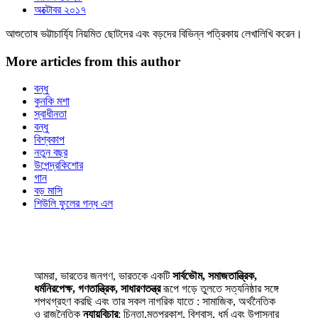
অক্টোবর ২০১৭
আশুতোষ ভট্টাচার্য্যি নিয়মিত ছোটদের এবং বড়দের বিভিন্ন পত্রিকায় লেখালিখি করেন।
More articles from this author
বন্ধু
কুনকি মশা
স্বাধীনতা
বন্ধু
বিশ্বকাপ
নতুন বছর
উপেন্দ্রকিশোর
গান
বড় মাসি
শিউলি ফুলের গন্ধ এল
আমরা, ভারতের জনগণ, ভারতকে একটি
সার্বভৌম, সমাজতান্ত্রিক,
ধর্মনিরপেক্ষ, গণতান্ত্রিক, সাধারণতন্ত্র
রূপে গড়ে তুলতে সত্যনিষ্ঠার সঙ্গে
শপথগ্রহণ করছি এবং তার সকল নাগরিক যাতে : সামাজিক, অর্থনৈতিক
ও রাজনৈতিক
ন্যায়বিচার
; চিন্তা,মতপ্রকাশ, বিশ্বাস, ধর্ম এবং উপাসনার