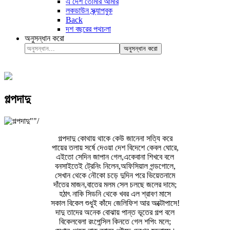
এ দেশ তোমার আমার
লকডাউন স্ক্র্যাপবুক
Back
দশ বছরের পথচলা
অনুসন্ধান করো
অনুসন্ধান করো
গল্পদাদু
গল্পদাদু কোথায় থাকে কেউ জানেনা সত্যি করে
পায়ের তলায় সর্ষে দেওয়া দেশ বিদেশে কেবল ঘোরে,
এইতো সেদিন জাপান গেল,একেবানা শিখবে বলে
বনসাইতেই ট্রেনিং নিলেন,অফিসিয়াল গন্ডগোলে,
সেখান থেকে নৌকো চড়ে দুদিন পরে ভিয়েতনামে
দাঁতের মাজন,বাতের মলম সেল চলছে জলের দামে;
হঠাৎ নাকি সিডনি থেকে খবর এল শ্রাবণ মাসে
সকাল বিকেল শুধুই কাঁদে জেলিফিশ আর অক্টোপাসে!
দাদু তাদের অনেক বোঝায় পান্ত ভূতের গল্প বলে
বিকেলবেলা রংপেন্সিল কিনতে গেল শপিং মলে;