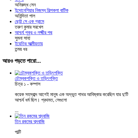
অনিরুদ্ধ সেন
ইন্দোনেশিয়ার নিজস্ব শিল্পকলা বাটিক
অনিন্দিতা পাল
ছোট্ট সে এক গ্রামে
তরুণ কুমার সরখেল
আশ্চর্য পুকুর ও লক্ষ্মীর পদ্ম
সুমনা সাহা
ইয়েতির আত্মীয়তায়
তন্ময় ধর
আরও পড়তে পারো...
চৌম্বকশক্তি ও তড়িৎশক্তি
চিত্র ১ - কম্পাস
কয়েক সহস্রাব্দ আগেই মানুষ এক অদ্ভুত পাথর আবিষ্কার করেছিল যার দু'টি
আশ্চর্য ধর্ম ছিল। প্রথমত, সেগুলো
...
তিন রকমের শব্দবাজি
পাল্টি