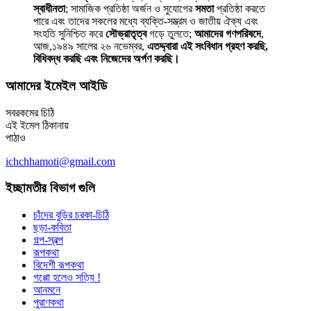
স্বাধীনতা
; সামাজিক প্রতিষ্ঠা অর্জন ও সুযোগের
সমতা
প্রতিষ্ঠা করতে
পারে এবং তাদের সকলের মধ্যে ব্যক্তি-সম্ভ্রম ও জাতীয় ঐক্য এবং
সংহতি সুনিশ্চিত করে
সৌভ্রাতৃত্ব
গড়ে তুলতে;
আমাদের গণপরিষদে
,
আজ,১৯৪৯ সালের ২৬ নভেম্বর,
এতদ্দ্বারা এই সংবিধান গ্রহণ করছি,
বিধিবদ্ধ করছি এবং নিজেদের অর্পণ করছি।
আমাদের ইমেইল আইডি
সবরকমের চিঠি
এই ইমেল ঠিকানায়
পাঠাও
ichchhamoti@gmail.com
ইচ্ছামতীর বিভাগ গুলি
চাঁদের বুড়ির চরকা-চিঠি
ছড়া-কবিতা
গল্প-স্বল্প
রূপকথা
বিদেশী রূপকথা
গপ্পো হলেও সত্যি !
আনমনে
পুরাণকথা