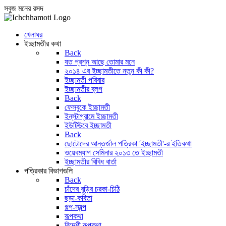
সবুজ মনের রসদ
খেলাঘর
ইচ্ছামতীর কথা
Back
যত প্রশ্ন আছে তোমার মনে
২০১৪ এর ইচ্ছামতীতে নতুন কী কী?
ইচ্ছামতী পরিবার
ইচ্ছামতীর ব্লগ
Back
ফেসবুকে ইচ্ছামতী
ইন্‌স্টাগ্রামে ইচ্ছামতী
ইউটিউবে ইচ্ছামতী
Back
ছোটোদের আন্তর্জাল পত্রিকা 'ইচ্ছামতী'-র ইতিকথা
ওয়েবম্যাগ সেমিনার ২০১৩ তে ইচ্ছামতী
ইচ্ছামতীর বিবিধ বার্তা
পত্রিকার বিভাগগুলি
Back
চাঁদের বুড়ির চরকা-চিঠি
ছড়া-কবিতা
গল্প-স্বল্প
রূপকথা
বিদেশী রূপকথা