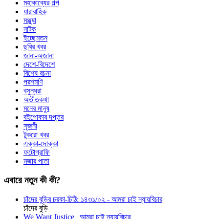
মহাকাব্যের গল্প
ধারাবাহিক
মঞ্জুষা
নাটক
ইচ্ছেমতন
ছবির খবর
জানা-অজানা
দেশে-বিদেশে
বিশেষ রচনা
পরশমণি
বসুন্ধরা
অতীতকথা
মনের মানুষ
বইপোকার দপ্তর
সৃজনী
টুকরো খবর
এক্কা-দোক্কা
ফটোগ্রাফি
মজার পাতা
এবারে নতুন কী কী?
চাঁদের বুড়ির চরকা-চিঠি: ১৪৩১/০২ - আমরা চাই ন্যায়বিচার
চাঁদের বুড়ি
We Want Justice | আমরা চাই ন্যায়বিচার