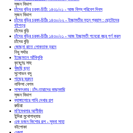
সৃজন বিভাগ
চাঁদের বুড়ির চরকা-চিঠি: ১৪৩১/০১ - আজ বিশ্ব পরিবেশ দিবস
সৃজন বিভাগ
চাঁদের বুড়ির চরকা-চিঠিঃ ১৪৩০/০২ - ইচ্ছামতীর নতুন প্রয়াস : ছোটোদের
বইপত্র
চাঁদের বুড়ি
চাঁদের বুড়ির চরকা-চিঠিঃ ১৪৩০/০১ - আজ ইচ্ছামতী পনেরো বছর পূর্ণ করল
চাঁদের বুড়ি
জোছনা রাতে লোকতাক হ্রদে
নিধু সর্দার
ইচ্ছেমতন আঁকিবুকি
কৃষ্ণেন্দু সাহু
খুঁজছি ছড়া
সুশোভন বসু
গাছের ক্রন্দন
নাফিসা বেগম
সাক্ষাৎকার : চাঁদ-তারাদের কাছাকাছি
সৃজন বিভাগ
ব্যাঙ্গালোরে পাখি দেখার গল্প
রুচিরা
মণিমেখলার আশীর্বাদ
ইন্দিরা মুখোপাধ্যায়
এক ডজন কিশোর গল্প - সুমনা সাহা
বইপোকা
একলা