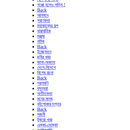
গপ্পো হলেও সত্যি !
Back
আনমনে
পুরাণকথা
মহাকাব্যের গল্প
ধারাবাহিক
মঞ্জুষা
নাটক
Back
ইচ্ছেমতন
ছবির খবর
জানা-অজানা
দেশে-বিদেশে
বিশেষ রচনা
Back
পরশমণি
বসুন্ধরা
অতীতকথা
মনের মানুষ
বইপোকার দপ্তর
Back
সৃজনী
টুকরো খবর
এক্কা-দোক্কা