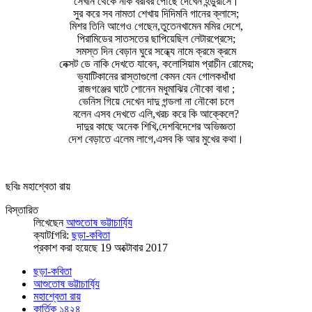
সেখান থেকে নাক বরাবর পৌছে দেখেন হন্ডুরাসে।
সুর করে সব নামতা শেখায় দিদিমনি গানের ক্লাসে;
মিশর তিনি আগেও গেছেন,তুতেনখামেন মমির দেশে,
পিরামিডের সাতসতের ছাপিয়েছিল লেটারপ্রেসে;
সমস্ত দিন বেড়ান ঘুরে সন্ধ্যে নামে ক্রমে ক্রমে
নেক্সট ডে নাকি দেখতে যাবেন, কলোসিয়াম প্রাচীন রোমের;
ভ্যাটিকানের রাস্তাগুলো কেমন যেন গোলকধাঁধা
রাজগঞ্জের ঘাটে শোনেন মধুমাঝির নৌকো বাধা ;
ভেনিস গিয়ে দেখেন দাদু গন্ডলা না নৌকো চলে
বলেন এসব দেখতে এলি,খরচ করে কি আক্কেলে?
দাদুর কাছে অনেক শিখি,দেশবিদেশের অভিজ্ঞতা
দেশ বেড়াতে এলেম লাগে,এসব কি আর মুখের কথা।
ছবিঃ মহাশ্বেতা রায়
বিস্তারিত
লিখেছেন
আশুতোষ ভট্টাচার্য্যি
ক্যাটfগরি:
ছড়া-কবিতা
প্রকাশ করা হয়েছে 19 অক্টোবার 2017
ছড়া-কবিতা
আশুতোষ ভট্টাচার্য্যি
মহাশ্বেতা রায়
কার্তিক ১৪২৪