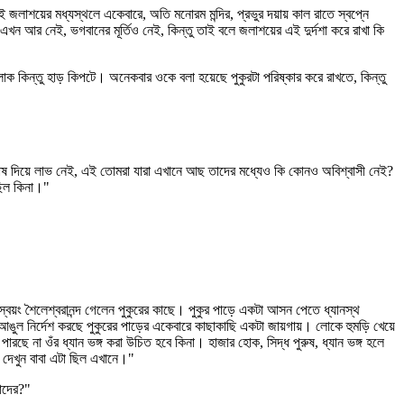
এই জলাশয়ের মধ্যস্থলে একেবারে, অতি মনোরম মন্দির, প্রভুর দয়ায় কাল রাতে স্বপ্নে
আর নেই, ভগবানের মূর্তিও নেই, কিন্তু তাই বলে জলাশয়ের এই দুর্দশা করে রাখা কি
ক কিন্তু হাড় কিপটে। অনেকবার ওকে বলা হয়েছে পুকুরটা পরিষ্কার করে রাখতে, কিন্তু
ষ দিয়ে লাভ নেই, এই তোমরা যারা এখানে আছ তাদের মধ্যেও কি কোনও অবিশ্বাসী নেই?
ছিল কিনা।"
য়ং শৈলেশ্বরানন্দ গেলেন পুকুরের কাছে। পুকুর পাড়ে একটা আসন পেতে ধ্যানস্থ
ুল নির্দেশ করছে পুকুরের পাড়ের একেবারে কাছাকাছি একটা জায়গায়। লোকে হুমড়ি খেয়ে
 না ওঁর ধ্যান ভঙ্গ করা উচিত হবে কিনা। হাজার হোক, সিদ্ধ পুরুষ, ধ্যান ভঙ্গ হলে
 দেখুন বাবা এটা ছিল এখানে।"
মাদের?"