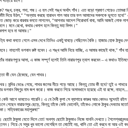
াপ দাঁড়িয়ে রইল।
কী থাকে? শঙ্খ, চক্র, গদা, পদ্ম। এ হল সেই শঙ্খ অর্থাৎ শাঁখ। এত বড়ো প্রমাণ পেয়েও তোমরা 
ন কাঁটা দিয়ে উঠল," "অন্যায় করছে হারাধন পাল আর তার ফল আমাদের সকলকে ভুগতে হবে!
থির। হাত জোড় করে বারবার বলতে লাগলেন, "আপনার আদেশ শিরোধার্য বাবা, আমি আজই লোক লাগ
বললে। মনে রেখো, কথার খেলাপ হলে কিন্তু মহা বিপদ।"
র খেলাপ হবে না আমার।"
সত্যি কথা বলতে গেলে এসব দেখে তিনিও একটু ঘাবড়ে গেছিলেন বৈকি। হাজার হোক ঠাকুর দেব
 হবে। নাহলেই ভগবান রুষ্ট হবেন। এ শঙ্খ আমি নিয়ে যাচ্ছি, এ আমার কাছেই থাক," শাঁখ হ
াঁর নারায়ণপুরে আসা, এ কাজ সম্পূর্ণ হলেই তিনি নারায়ণপুর ত্যাগ করবেন – এ কথাও ইতিম
তো কী যেন ঠেকেছে, যেন পাথর।
ের পাথর। মন্দির ভেঙে গেছে, পাথর জলের নীচে পড়ে আছে। কিন্তু তোর কী হবে? তুই ও পাথরে
 বার ভগবান বিষ্ণুর নাম জপ করো। কাজ করতে গিয়ে অসাবধানে হয়েছে এই যা রক্ষে, নাহলে
ে তা কেউ আগে ভাবতেও পারেনি। এ যে দৈবী কৃপা সে ব্যাপারে কারুর আর কোনও সন্দেহই র
 গেছেন নারায়ণপুর ছেড়ে, কিন্তু তাঁকে কেউ ভোলেনি, তাঁকেও লোকে ঠাকুর দেবতার মতো
কা। সত্যিকারের মহাপুরুষ!"
ি। ছোটো ঠাকুমা যেতে দিলে তো! অবশ্য ছোটো ঠাকুমাও নিজে যাননি দেখতে। শৈলেশ্বরানন্দর 
েছিলেন। গিয়ে যে সমুর খুব ভালো লেগেছিল তা মোটেই নয়, খালি তো এই করবে না আর ওই করবে