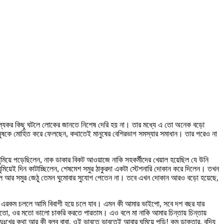
ঞ্চল্যকর কিছু ঘটলে লোকের জানতে নিশেষ দেরি হয় না। তার মধ্যে এ তো অনেক বড়ো
ানুষকে মোহিত করে ফেলছেন, কথাতেই মানুষের বেশিরভাগ সমস্যার সমাধান। তার পরেও না
ুমিয়ে পড়েছিলেন, নাক ডাকার বিকট আওয়াজে নাকি সহকর্মীদের খেয়াল হয়েছিল যে উনি
মিয়েই দিন কাটাচ্ছিলেন, শেষমেশ সমুর ঠাকুরদা একটা স্টেশনারি দোকান করে দিলেন। তখন
সামলে আর সমুর জেঠু তেমন ঘুমোবার সুযোগ পেতেন না। তবে এখন দোকান আরও বড়ো হয়েছে,
ি দিন এরকম চললে আমি বিবাগী হয়ে চলে যাব। এমন কী আমার ভাইপো, সবে দশ বছর যার
 মতো, ওর মতো ভালো চাকরি করতে পারতাম। এও বলে মা নাকি আমার চিন্তায় চিন্তায়
দুঃখের কথা আর কী বলব বাবা, ওই ভাবতে ভাবতেই আবার ঘুমিয়ে পড়ি! কম ডাক্তার, বদ্যি