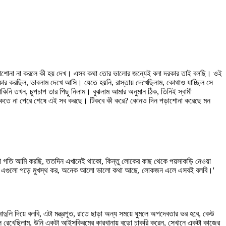
পড়াশোনা না করলে কী হয় দেখ। এসব কথা তোর ভালোর জন্যেই বলা দরকার তাই বলছি। ওই
র করছিল, ভাবলাম দেখে আসি। যেতে হয়নি, রাস্তায় দেখেছিলাম, কোথাও যাচ্ছিল সে
িনি তখন, চুপচাপ তার পিছু নিলাম। বুঝলাম আমার অনুমান ঠিক, তিনিই স্বামী
টিঁকতে না পেরে শেষে এই সব করছে। টিঁকবে কী করে? কোনও দিন পড়াশোনা করেছে মন
টা গতি আমি করছি, ততদিন এখানেই থাকো, কিন্তু লোকের কাছ থেকে পয়সাকড়ি নেওয়া
রাত জেগে এগুলো পড়ে মুখস্থ কর, অনেক আলো ভালো কথা আছে, লোকজন এলে এসবই বলবি।'
লি দিয়ে বলবি, এটা মন্ত্রপূত, রাতে ছাড়া অন্য সময়ে ঘুমলে অপদেবতার ভর হবে, কেউ
 বলে রেখেছিলাম, উনি একটা আইসক্রিমের কারখানায় বড়ো চাকরি করেন, সেখানে একটা কাজের