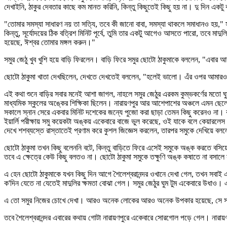
দেখাইনি, ঠাকুর দেবতার কাছে কম মানত করিনি, কিন্তু কিছুতেই কিছু হয় না। দু দিন এক
"তোমার সমস্যা সাধারণ নয় তা সত্যি, তবে কী জানো বাবা, সমস্যা থাকলে সমাধানও হয়," সব 
কিন্তু, সূর্যোদয়ের ঠিক বত্রিশ মিনিট পূর্বে, তুমি তার একটু আগেও আসতে পারো, তবে মাদ
হয়েছে, ঈশ্বর তোমার মঙ্গল করুন।"
সমুর জেঠু খুব খুশি হয়ে বাড়ি ফিরলেন। বাড়ি ফিরে সমুর ছোটো ঠাকুমাকে বললেন, "এবার
ছোটো ঠাকুমা খাতা দেখছিলেন, দেখতে দেখতেই বললেন, "হলেই ভালো। এঁর ওপর আমার
এই কথা শুনে বাড়ির সবার মনেই আশা জাগল, নাহলে সমুর জেঠুর এরকম কুম্ভকর্ণের মতো ঘ
মাধ্যমিক স্কুলের অঙ্কের শিক্ষিকা ছিলেন। নারায়ণপুর আর আশেপাশের অঞ্চলে এমন ছেল
সকালে স্নান সেরে একবার মিনিট দশেকের জন্যে পুজো করা ছাড়া তেমন কিছু করেনও না।
ইয়ার্লি পরীক্ষায় সমু কয়েকটা অঙ্কয় একেবারে বাজে ভুল করেছে, ওই যাকে বলে কেয়ারলেস 
দেখে শশব্যস্তে রাস্তাতেই প্রণাম করে কুশল জিজ্ঞেস করলেন, তারপর সমুকে দেখিয়ে বললে
ছোটো ঠাকুমা তখন কিছু বলেননি বটে, কিন্তু বাড়িতে ফিরে এসেই সমুকে অঙ্ক করতে বসি
তবে এ ক্ষেত্রে কেউ কিছু বলতও না। ছোটো ঠাকুমা সমুকে তক্ষুণি অঙ্ক কষাতে না বসাল
এ হেন ছোটো ঠাকুমাকে যখন কিছু দিন আগে শৈলেশ্বরানন্দর ওখানে দেখা গেল, তখন সবাই 
ক'দিন যেতে না যেতেই মাদুলির ক্ষমতা বোঝা গেল। সমুর জেঠুর ঘুম টুম একেবারে উধাও।
এ তো সমুর নিজের চোখে দেখা। আরও অনেক লোকের আরও অনেক উপকার হয়েছে, সে সব ও
তবে শৈলেশ্বরানন্দর এবারের কথায় গোটা নারায়ণপুরে একেবারে সোরগোল পড়ে গেল। নারা