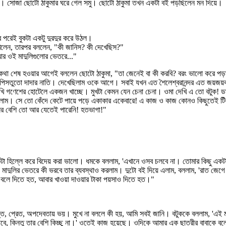
না। সোজা ছোটো ঠাকুমার ঘরে গেল সমু। ছোটো ঠাকুমা তখন একটা বই পড়ছিলেন মন দিয়ে।
 পরেই বুকটা একটু দুরদুর করে উঠল।
দেখলেন, তারপর বললেন, "কী জানিস? কী দেখেছিস?"
আর ওই মাদুলিগুলোর ভেতরে..."
ুর কথা শেষ হওয়ার আগেই বললেন ছোটো ঠাকুমা, "তা জেনেই বা কী করবি? বরং ভালো করে 
র পিসতুতো দাদার নাতি। দেখেছিলাম ওকে আগে। সবাই যখন এত শৈলেশ্বরানন্দর এত জয়জয়কা
েখি গণেশের হোটেলে একজন খাচ্ছে। মুখটা কেমন যেন চেনা চেনা। ওমা দেখি এ তো বটুক! ডাক
ে ধরলাম। সে তো কেঁদে কেটে পায়ে পড়ে একাকার একেবারে! এ কাজ ও কাজ কোনও কিছুতেই 
র বেশি তো আর যেতেই পারেনি! হতভাগা!"
টা হিল্লে করে বিদেয় করা ভালো। ধমকে বললাম, 'এখানে ওসব চলবে না। তোমার কিছু এক
ছিলাম। মাদুলির ভেতরে কী ভরবে তার ব্যবস্থাও করলাম। দুটো বই দিয়ে এলাম, বললাম, '
ে বলে দিতে হত, আবার খাওয়া দাওয়ার টাকা পয়সাও দিতে হত।"
, প্রেত, অপদেবতায় ভয়। মুখে না বললে কী হয়, আমি সবই জানি। বটুককে বললাম, 'এই মাদু
 যাবে, কিন্তু তার বেশি কিচ্ছু না।' ওতেই কাজ হয়েছে। ওদিকে আমার এক ছাত্রীর বাবাকে