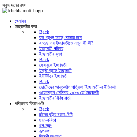
সবুজ মনের রসদ
খেলাঘর
ইচ্ছামতীর কথা
Back
যত প্রশ্ন আছে তোমার মনে
২০১৪ এর ইচ্ছামতীতে নতুন কী কী?
ইচ্ছামতী পরিবার
ইচ্ছামতীর ব্লগ
Back
ফেসবুকে ইচ্ছামতী
ইন্‌স্টাগ্রামে ইচ্ছামতী
ইউটিউবে ইচ্ছামতী
Back
ছোটোদের আন্তর্জাল পত্রিকা 'ইচ্ছামতী'-র ইতিকথা
ওয়েবম্যাগ সেমিনার ২০১৩ তে ইচ্ছামতী
ইচ্ছামতীর বিবিধ বার্তা
পত্রিকার বিভাগগুলি
Back
চাঁদের বুড়ির চরকা-চিঠি
ছড়া-কবিতা
গল্প-স্বল্প
রূপকথা
বিদেশী রূপকথা