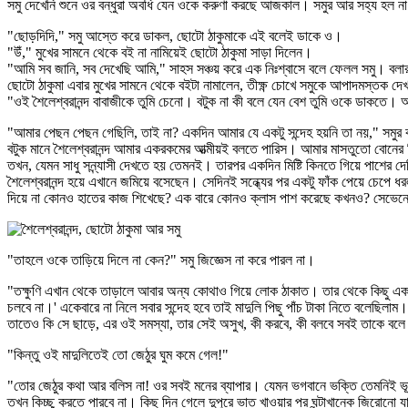
সমু দেখেনি শুনে ওর বন্ধুরা অবধি যেন ওকে করুণা করছে আজকাল। সমুর আর সহ্য হল 
"ছোড়দিদি," সমু আস্তে করে ডাকল, ছোটো ঠাকুমাকে এই বলেই ডাকে ও।
"উঁ," মুখের সামনে থেকে বই না নামিয়েই ছোটো ঠাকুমা সাড়া দিলেন।
"আমি সব জানি, সব দেখেছি আমি," সাহস সঞ্চয় করে এক নিঃশ্বাসে বলে ফেলল সমু। বলার
ছোটো ঠাকুমা এবার মুখের সামনে থেকে বইটা নামালেন, তীক্ষ্ণ চোখে সমুকে আপাদমস্তক 
"ওই শৈলেশ্বরানন্দ বাবাজীকে তুমি চেনো। বটুক না কী বলে যেন বেশ তুমি ওকে ডাকতে। 
"আমার পেছন পেছন গেছিলি, তাই না? একদিন আমার যে একটু সন্দেহ হয়নি তা নয়," সম
বটুক মানে শৈলেশ্বরানন্দ আমার একরকমের আত্মীয়ই বলতে পারিস। আমার মাসতুতো বোনে
তখন, যেমন সাধু সন্ন্যাসী দেখতে হয় তেমনই। তারপর একদিন মিষ্টি কিনতে গিয়ে পাশের দ
শৈলেশ্বরানন্দ হয়ে এখানে জমিয়ে বসেছেন। সেদিনই সন্ধ্যের পর একটু ফাঁক পেয়ে চেপ
দিয়ে না কোনও হাতের কাজ শিখেছে? এক বারে কোনও ক্লাস পাশ করেছে কখনও? সেভেনে
"তাহলে ওকে তাড়িয়ে দিলে না কেন?" সমু জিজ্ঞেস না করে পারল না।
"তক্ষুণি এখান থেকে তাড়ালে আবার অন্য কোথাও গিয়ে লোক ঠাকাত। তার থেকে কিছু এক
চলবে না।' একেবারে না নিলে সবার সন্দেহ হবে তাই মাদুলি পিছু পাঁচ টাকা নিতে বলে
তাতেও কি সে ছাড়ে, এর ওই সমস্যা, তার সেই অসুখ, কী করবে, কী বলবে সবই তাকে বল
"কিন্তু ওই মাদুলিতেই তো জেঠুর ঘুম কমে গেল!"
"তোর জেঠুর কথা আর বলিস না! ওর সবই মনের ব্যাপার। যেমন ভগবানে ভক্তি তেমনিই ভূত
তখন কিচ্ছু করতে পারবে না। কিছু দিন গেলে দুপুরে ভাত খাওয়ার পর ঘন্টাখানেক জিরোনো