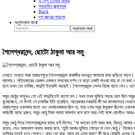
এ দেশ তোমার আমার
লকডাউন স্ক্র্যাপবুক
Back
দশ বছরের পথচলা
অনুসন্ধান করো
অনুসন্ধান করো
শৈলেশ্বরানন্দ, ছোটো ঠাকুমা আর সমু
দেখতে দেখতে সারা নারায়ণপুরে শৈলেশ্বরানন্দ বাবাজীর অদ্ভুত ক্ষমতার কথা ছড়িয়ে পড়
ব্যাপার। সত্যিকারের এরকম একজন সাধকের দর্শন যে বড়ো একটা পাওয়া যায় না সে কথা এ
হলে তখন তো তাবিজ, মাদুলি ইত্যাদি আছেই। শৈলেশ্বরানন্দ সেসব নিজে হাতে দেন। তবে 
সমুর জেঠুর অসুখও তো এই মাদুলিতেই ভালো হল। যখন তখন ঘুমিয়ে পড়ার রোগ ছিল সমুর জ
ঘুমোচ্ছেন, সে দিনই সে চাকরির ইতি হয়েছিল, আরেকবার দরকারি কী সব কাগজপত্র দেখতে 
নারায়ণপুরে এখনকার মতো এত দোকানবাজার ছিল না, তার ওপর সমুর ঠাকুরদা ছিলেন এখান
কর্মচারী আছে দুজন, সমুর জেঠু টাকা পয়সা সামলান বসে বসে আর সেই সঙ্গে রোগটাও আরও ব
সমুর জেঠু গিয়ে শৈলেশ্বরানন্দর কাছে ধর্ণা দিলেন, "যা বলবেন তাই করব বাবা, কিন্তু
বয়েস, সেও আজকাল কথায় কথায় বলে, 'তুমি আবার ঘুমিয়ে পোড়ো না যেন জেঠু।' নিজের ভা
অস্থির হয়েই চলে গেছেন। বলুন তো বাবা, সহ্য হয় এসব কথা? কী করে বোঝাই ওদের যে আমি