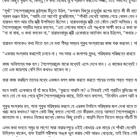
কেউ কিছুই বুঝল না, কিন্তু সে কথা নিজের মুখে প্রকাশ করতেও লজ্জা, তাই সকলেই চুপচ
"মূর্খ!" শৈলেশ্বরানন্দর কন্ঠস্বর উঁচুতে উঠল, "ভগবান বিষ্ণুর চতুর্ভুজ রূপের হাতে কী 
প্রবল গুঞ্জন উঠল, "আমি তো আগেই বুঝেছিলাম,' "শাঁখটা দেখেই আমার গেয়ে কেমন যে
হারাধন পাল আর তাঁর স্ত্রী উপস্থিত ছিলেন। হারাধনবাবুর স্ত্রী তো কেঁদে কেটে অস্
শৈলেশ্বরানন্দ গম্ভীর স্বরে বললেন, "এত লোকের সামনে এই শঙ্খকে সাক্ষী করে এ কথা 
"না না বাবা, ও কথা বলবেন না," হারাধনবাবুর স্ত্রী একেবারে আর্তনাদ করে উঠলেন, "কথা
হারাধন পালকেও কথা দিতে হল যে যথা শীঘ্র সম্ভব পুকুর সংস্কারের কাজ শুরু করবেন। 
"একবার সংস্কার করালেই চলবে না। সব সময় এ জলাশয় সুন্দর, পরিষ্কার পরিচ্ছন্ন রাখতে
কাজ অবিলম্বে শুরু হল। শৈলেশ্বরানন্দ মাঝে মধ্যেই এসে দেখে যান। এ কাজের জন্যেই ত
তো এক জায়গায় বেশি দিন কখনও থাকেন না।
যারা কাজ করছিল তাদের মধ্যে একজন বলল কাজ করতে করতে পায়ের তলায় শক্ত শক্ত ম
শুনে সবাই একেবারে হাঁ হাঁ করে উঠল, "বুঝতে পারলি না? এ নিশ্চয়ই সেই প্রাচীন মন্দির
শুনে তো সে ভয় পেয়ে ছুটল শৈলেশ্বরানন্দর কাছে, তিনি শুনে বললেন, "তিনদিন একশ আট
পুকুর সংস্কার হল, পানা পুকুর পরিষ্কার করলে যে এরকম টলটলে পরিষ্কার জল দেখা যাব
খরচ করে কখনও? আগে কেউ কিছু বলতে গেলেই তো কীরকম তেড়ে আসত! শৈলেশ্বরানন্দ চলে
জানতাম না। কখনও নিজের জন্যে কোনও কিছু চাননি। মাদুলি দিলে নিতেন মাত্র পাঁচটি টা
এসব কথা শুনতে সমুর যা লাগে! সারা নারায়ণপুরে ওইই বোধহয় এক মাত্র যে শাঁখটা দেখেন
উদ্বিগ্ন থাকেন, হাফ ইয়ার্লি পরীক্ষায় অঙ্ক ভুল করায় সেটা আরও বেড়েছে, তাই নিয়ে গ