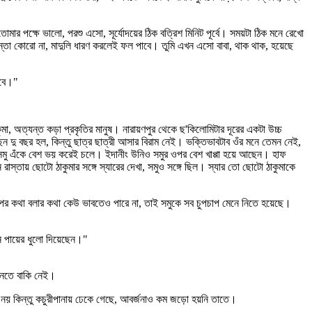
োমার পক্ষে ভালো, পরশু এসো, সূর্যোদয়ের ঠিক বত্রিশ মিনিট পূর্বে। সময়টা ঠিক মনে রেখো
। চিন্তা কোরো না, মাদুলি ধারণ করলেই ফল পাবে। তুমি এখন এসো বাবা, থাক থাক, হয়েছে
াবে।"
, অত্যন্ত কড়া প্রকৃতির মানুষ। নারায়ণপুর থেকে ছ'কিলোমিটার দূরের একটা উচ্চ
দু বছর হল, কিন্তু ছাত্র ছাত্রী আসার বিরাম নেই। ভক্তিভাবটাব ওঁর মনে তেমন নেই,
সমু এঁকে বেশ ভয় করেই চলে। ইদানীং উনিও সমুর ওপর বেশ খাপ্পা হয়ে আছেন। হাফ
স্তায় ছোটো ঠাকুমার সঙ্গে স্যারের দেখা, সমুও সঙ্গে ছিল। স্যার তো ছোটো ঠাকুমাকে
ওপর কথা বলার কথা কেউ ভাবতেও পারে না, তাই সমুকে সব চুপচাপ মেনে নিতে হয়েছে।
নে পায়ের ধুলো দিয়েছেন।"
ানতে বাকি নেই।
 নয় কিন্তু কচুরীপানায় ঢেকে গেছে, আবর্জনাও কম জড়ো হয়নি তাতে।