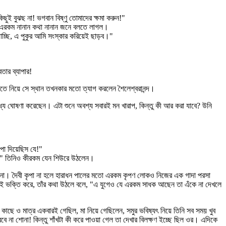
কিছুই বুঝছ না! ভগবান বিষ্ণু তোমাদের ক্ষমা করুন!"
" এরকম নানান কথা নানান জনে বলতে লাগল।
াচ্ছি, এ পুকুর আমি সংস্কার করিয়েই ছাড়ব।"
তার ব্যাপার!
াতে নিয়ে সে স্থান তখনকার মতো ত্যাগ করলেন শৈলেশ্বরানন্দ।
ধ্যে ঘোষণা করেছেন। এটা শুনে অবশ্য সবারই মন খারাপ, কিন্তু কী আর করা যাবে? উনি
 পা দিয়েছিস যে!"
..." তিনিও কীরকম যেন শিউরে উঠলেন।
ইল না। দৈবী কৃপা না হলে হারাধন পালের মতো এরকম কৃপণ লোকও নিজের এক গাদা পরসা
ই ভক্তি করে, তাঁর কথা উঠলে বলে, "এ যুগেও যে এরকম সাধক আছেন তা এঁকে না দেখলে
কাছে ও মাত্র একবারই গেছিল, মা নিয়ে গেছিলেন, সমুর ভবিষ্যৎ নিয়ে তিনি সব সময় খুব
 না শোনা! কিন্তু শাঁখটা কী করে পাওয়া গেল তা দেখার বিলক্ষণ ইচ্ছে ছিল ওর। এদিকে