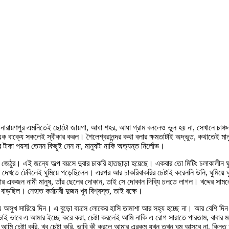
ল। নারায়ণপুর এমনিতেই ছোটো জায়গা, আধা শহর, আধা গ্রাম বললেও ভুল হয় না, সেখানে চা
ক বাক্যে সকলেই স্বীকার করল। শৈলেশ্বরানন্দর কথা বলার ক্ষমতাটাই অদ্ভুত, কথাতেই ম
টাকা পয়সা তেমন কিছুই নেন না, মানুষটা নাকি অত্যন্ত নির্লোভ।
েঠুর। এই জন্যে অল্প বয়সে দুবার চাকরি হাতছাড়া হয়েছে। একবার তো মিটিং চলাকালীন ঘ
দেখতে টেবিলেই ঘুমিয়ে পড়েছিলেন। এরপর আর চাকরিবাকরির চেষ্টাই করেননি উনি, ঘুমিয়ে ঘু
কার একজন নামী মানুষ, তাঁর ছেলের দোকান, তাই সে দোকান দিব্যি চলতে লাগল। খদ্দের 
াড়ছিল। নেহাত কর্মচারী দুজন খুব বিশ্বস্ত, তাই রক্ষে।
 আমার এ অসুখ সারিয়ে দিন। এ বুড়ো বয়সে লোকের হাসি তামাশা আর সহ্য হচ্ছে না। আর বেশ
ই ভাবে এ আমার ইচ্ছে করে করা, চেষ্টা করলেই আমি নাকি এ রোগ সারাতে পারতাম, বাবার
 চেষ্টা করি, খুব চেষ্টা করি, ভাবি কী করলে আমার এরকম যখন তখন ঘুম আসবে না, কিন্তু 