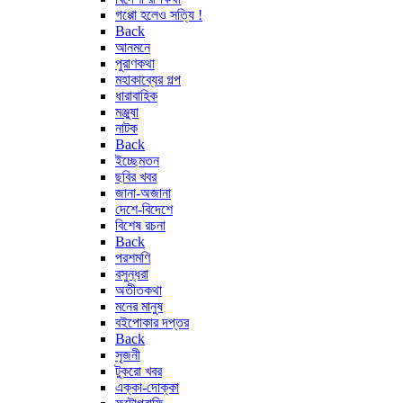
গপ্পো হলেও সত্যি !
Back
আনমনে
পুরাণকথা
মহাকাব্যের গল্প
ধারাবাহিক
মঞ্জুষা
নাটক
Back
ইচ্ছেমতন
ছবির খবর
জানা-অজানা
দেশে-বিদেশে
বিশেষ রচনা
Back
পরশমণি
বসুন্ধরা
অতীতকথা
মনের মানুষ
বইপোকার দপ্তর
Back
সৃজনী
টুকরো খবর
এক্কা-দোক্কা