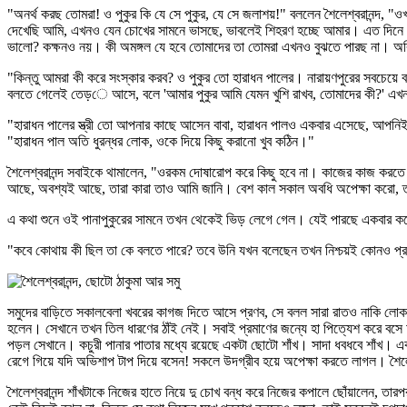
"অনর্থ করছ তোমরা! ও পুকুর কি যে সে পুকুর, যে সে জলাশয়!" বললেন শৈলেশ্বরানন্দ, "ওখা
দেখেছি আমি, এখনও যেন চোখের সামনে ভাসছে, ভাবলেই শিহরণ হচ্ছে আমার। এত দিনে বু
ভালো? কক্ষনও নয়। কী অমঙ্গল যে হবে তোমাদের তা তোমরা এখনও বুঝতে পারছ না। অ
"কিন্তু আমরা কী করে সংস্কার করব? ও পুকুর তো হারাধন পালের। নারায়ণপুরের সবচেয়ে 
বলতে গেলেই তেড়ে আসে, বলে 'আমার পুকুর আমি যেমন খুশি রাখব, তোমাদের কী?' এখন আ
"হারাধন পালের স্ত্রী তো আপনার কাছে আসেন বাবা, হারাধন পালও একবার এসেছে, আপনি
"হারাধন পাল অতি ধুরন্ধর লোক, ওকে দিয়ে কিছু করানো খুব কঠিন।"
শৈলেশ্বরানন্দ সবাইকে থামালেন, "ওরকম দোষারোপ করে কিছু হবে না। কাজের কাজ করত
আছে, অবশ্যই আছে, তারা কারা তাও আমি জানি। বেশ কাল সকাল অবধি অপেক্ষা করো, তার 
এ কথা শুনে ওই পানাপুকুরের সামনে তখন থেকেই ভিড় লেগে গেল। যেই পারছে একবার 
"কবে কোথায় কী ছিল তা কে বলতে পারে? তবে উনি যখন বলেছেন তখন নিশ্চয়ই কোনও প্রমা
সমুদের বাড়িতে সকালবেলা খবরের কাগজ দিতে আসে প্রণব, সে বলল সারা রাতও নাকি লোক 
হলেন। সেখানে তখন তিল ধারণের ঠাঁই নেই। সবাই প্রমাণের জন্যে হা পিত্যেশ করে ব
পড়ল সেখানে। কচুরী পানার পাতার মধ্যে রয়েছে একটা ছোটো শাঁখ। সাদা ধবধবে শাঁখ। একজ
রেগে গিয়ে যদি অভিশাপ টাপ দিয়ে বসেন! সকলে উদগ্রীব হয়ে অপেক্ষা করতে লাগল। শৈলেশ
শৈলেশ্বরানন্দ শাঁখটাকে নিজের হাতে নিয়ে দু চোখ বন্ধ করে নিজের কপালে ছোঁয়ালেন, 