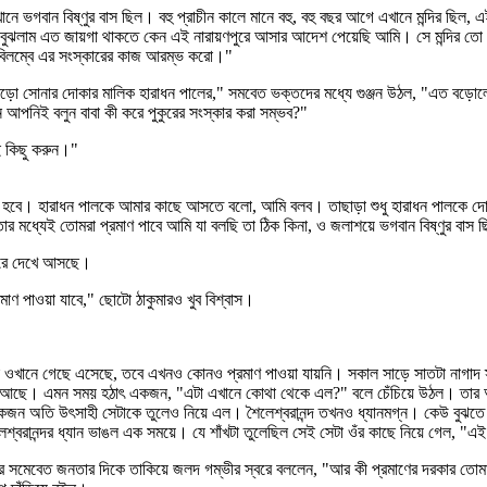
নে ভগবান বিষ্ণুর বাস ছিল। বহু প্রাচীন কালে মানে বহু, বহু বছর আগে এখানে মন্দির ছিল, 
ঝলাম এত জায়গা থাকতে কেন এই নারায়ণপুরে আসার আদেশ পেয়েছি আমি। সে মন্দির তো এখন 
বিলম্বে এর সংস্কারের কাজ আরম্ভ করো।"
বড়ো সোনার দোকার মালিক হারাধন পালের," সমবেত ভক্তদের মধ্যে গুঞ্জন উঠল, "এত বড়োলো
পনিই বলুন বাবা কী করে পুকুরের সংস্কার করা সম্ভব?"
ই কিছু করুন।"
ে হবে। হারাধন পালকে আমার কাছে আসতে বলো, আমি বলব। তাছাড়া শুধু হারাধন পালকে দো
মধ্যেই তোমরা প্রমাণ পাবে আমি যা বলছি তা ঠিক কিনা, ও জলাশয়ে ভগবান বিষ্ণুর বাস 
করে দেখে আসছে।
ণ পাওয়া যাবে," ছোটো ঠাকুমারও খুব বিশ্বাস।
ওখানে গেছে এসেছে, তবে এখনও কোনও প্রমাণ পাওয়া যায়নি। সকাল সাড়ে সাতটা নাগাদ স্ব
সে আছে। এমন সময় হঠাৎ একজন, "এটা এখানে কোথা থেকে এল?" বলে চেঁচিয়ে উঠল। তার আঙ
ন অতি উৎসাহী সেটাকে তুলেও নিয়ে এল। শৈলেশ্বরানন্দ তখনও ধ্যানমগ্ন। কেউ বুঝতে পারছে
্বরানন্দর ধ্যান ভাঙল এক সময়ে। যে শাঁখটা তুলেছিল সেই সেটা ওঁর কাছে নিয়ে গেল, "এই
তারপর সমেবেত জনতার দিকে তাকিয়ে জলদ গম্ভীর স্বরে বললেন, "আর কী প্রমাণের দরকার তো