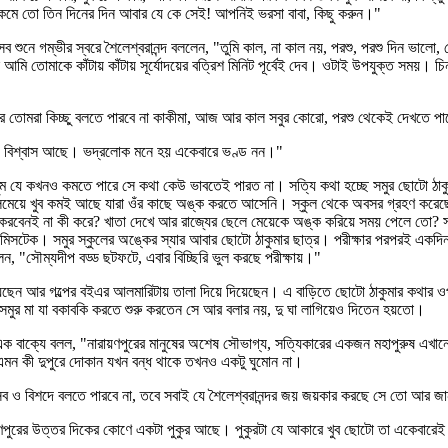
টু কমে তো তিন দিনের দিন আবার যে কে সেই! আপনিই ভরসা বাবা, কিছু করুন।"
শুনে গম্ভীর স্বরে শৈলেশ্বরানন্দ বললেন, "তুমি কাল, না কাল নয়, পরশু, পরশু দিন ভালো, ত
ুলি আমি তোমাকে কাঁটায় কাঁটায় সূর্যোদয়ের বত্রিশ মিনিট পূর্বেই দেব। ওটাই উপযুক্ত সময়
 আর তোমরা কিচ্ছু বলতে পারবে না কাকীমা, আজ আর কাল সবুর কোরো, পরশু থেকেই দেখতে প
ও বিশ্বাস আছে। ভদ্রলোক মনে হয় একেবারে ভণ্ড নন।"
ুম যে কখনও কমতে পারে সে কথা কেউ ভাবতেই পারত না। সত্যি কথা হচ্ছে সমুর ছোটো ঠাকুমা
েমেয়ে খুব কমই আছে যারা ওঁর কাছে অঙ্ক করতে আসেনি। স্কুল থেকে অবসর গ্রহণ করেছেন 
 করবেনই না কী করে? খাতা দেখে আর রাজ্যের ছেলে মেয়েকে অঙ্ক করিয়ে সময় পেলে তো? 
মিসটেক। সমুর স্কুলের অঙ্কের স্যার আবার ছোটো ঠাকুমার ছাত্র। পরীক্ষার পরপরই একদিন রা
ন, "সৌম্যদীপ বড্ড ছটফটে, এবার বিচ্ছিরি ভুল করছে পরীক্ষায়।"
য়েছেন আর গল্পের বইএর আলমারিটায় তালা দিয়ে দিয়েছেন। এ বাড়িতে ছোটো ঠাকুমার কথার 
ে সমুর মা যা বকাবকি করতে শুরু করতেন সে আর বলার নয়, দু ঘা লাগিয়েও দিতেন হয়তো।
এক বাক্যে বলল, "নারায়ণপুরের মানুষের অশেষ সৌভাগ্য, সত্যিকারের একজন মহাপুরুষ এখা
 এমন কী দুপুরে দোকান যখন বন্ধ থাকে তখনও একটু ঘুমোন না।
 বিশদে বলতে পারবে না, তবে সবাই যে শৈলেশ্বরানন্দর জয় জয়কার করছে সে তো আর জ
য়ণপুরের উত্তর দিকের কোণে একটা পুকুর আছে। পুকুরটা যে আকারে খুব ছোটো তা একেবারেই