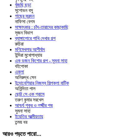
খুঁজছি ছড়া
সুশোভন বসু
গাছের ক্রন্দন
নাফিসা বেগম
সাক্ষাৎকার : চাঁদ-তারাদের কাছাকাছি
সৃজন বিভাগ
ব্যাঙ্গালোরে পাখি দেখার গল্প
রুচিরা
মণিমেখলার আশীর্বাদ
ইন্দিরা মুখোপাধ্যায়
এক ডজন কিশোর গল্প - সুমনা সাহা
বইপোকা
একলা
অনিরুদ্ধ সেন
ইন্দোনেশিয়ার নিজস্ব শিল্পকলা বাটিক
অনিন্দিতা পাল
ছোট্ট সে এক গ্রামে
তরুণ কুমার সরখেল
আশ্চর্য পুকুর ও লক্ষ্মীর পদ্ম
সুমনা সাহা
ইয়েতির আত্মীয়তায়
তন্ময় ধর
আরও পড়তে পারো...