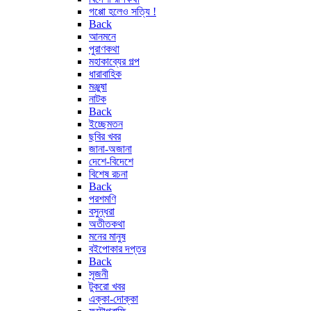
গপ্পো হলেও সত্যি !
Back
আনমনে
পুরাণকথা
মহাকাব্যের গল্প
ধারাবাহিক
মঞ্জুষা
নাটক
Back
ইচ্ছেমতন
ছবির খবর
জানা-অজানা
দেশে-বিদেশে
বিশেষ রচনা
Back
পরশমণি
বসুন্ধরা
অতীতকথা
মনের মানুষ
বইপোকার দপ্তর
Back
সৃজনী
টুকরো খবর
এক্কা-দোক্কা