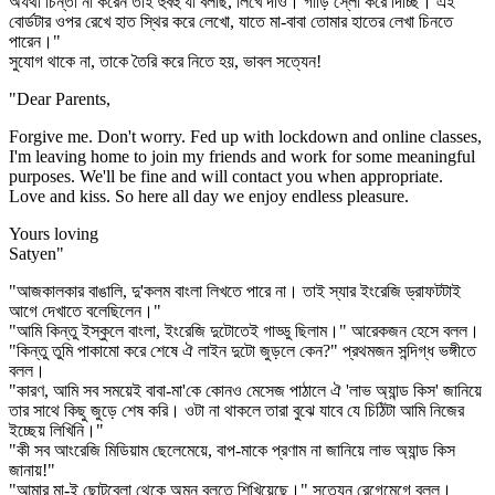
অযথা চিন্তা না করেন তাই হুবহু যা বলছি, লিখে দাও। গাড়ি স্লো করে দিচ্ছি। এই
বোর্ডটার ওপর রেখে হাত স্থির করে লেখো, যাতে মা-বাবা তোমার হাতের লেখা চিনতে
পারেন।"
সুযোগ থাকে না, তাকে তৈরি করে নিতে হয়, ভাবল সত্যেন!
"Dear Parents,
Forgive me. Don't worry. Fed up with lockdown and online classes,
I'm leaving home to join my friends and work for some meaningful
purposes. We'll be fine and will contact you when appropriate.
Love and kiss. So here all day we enjoy endless pleasure.
Yours loving
Satyen"
"আজকালকার বাঙালি, দু'কলম বাংলা লিখতে পারে না। তাই স্যার ইংরেজি ড্রাফটটাই
আগে দেখাতে বলেছিলেন।"
"আমি কিন্তু ইস্কুলে বাংলা, ইংরেজি দুটোতেই গাড্ডু ছিলাম।" আরেকজন হেসে বলল।
"কিন্তু তুমি পাকামো করে শেষে ঐ লাইন দুটো জুড়লে কেন?" প্রথমজন সন্দিগ্ধ ভঙ্গীতে
বলল।
"কারণ, আমি সব সময়েই বাবা-মা'কে কোনও মেসেজ পাঠালে ঐ 'লাভ অ্যান্ড কিস' জানিয়ে
তার সাথে কিছু জুড়ে শেষ করি। ওটা না থাকলে তারা বুঝে যাবে যে চিঠিটা আমি নিজের
ইচ্ছেয় লিখিনি।"
"কী সব আংরেজি মিডিয়াম ছেলেমেয়ে, বাপ-মাকে প্রণাম না জানিয়ে লাভ অ্যান্ড কিস
জানায়!"
"আমার মা-ই ছোটবেলা থেকে অমন বলতে শিখিয়েছে।" সত্যেন রেগেমেগে বলল।