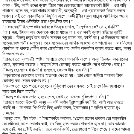
লোক। উঁহু, আমি ওদের ক্লাস টিচার আর ছেলেগুলোকে ভালোভাবেই চিনি। ওরা বাড়ি
পালানো ছেলে নয়, পড়াশোনায় মনোযোগী, অন্তর্মুখী। ওরা প্রত্যেকেই বিজ্ঞান বলতে
পাগল। এই তো লকডাউনের কিছুদিন আগে একটা ইন্টার স্কুল সায়েন্স এক্সিবিশনে ওদের
চারজনের টিমের এক্সিবিটটা উচ্চ প্রশংসিত হল।"
"চারজনের?" ইনস্পেকটর বসাককে উৎসুক দেখাল, "চতুর্থজন কে? সে হারায়নি?"
"না। জয়, উদয়ন আর দেবলকে পাওয়া যাচ্ছে না। ওরা সবাই ক্লাস নাইনের ব্রাইট
স্টুডেন্ট। কিন্তু চতুর্থ জন অর্থাৎ সত্যেন শুধু ভালো নয়, ফার্স্ট বয়। ঐ তিনজনের সাথে
সত্যেনেরও গভীর বন্ধুত্ব। তবে সত্যেনদের আর্থিক অবস্থা তত ভালো নয়। ওর নিজের
মোবাইল না থাকায় যেদিন বাবার মোবাইলটা পায় সেদিন অনলাইন ক্লাস করতে পারে, অন্য
দিনগুলোতে নয়।"
"তাহলে তো ব্যাপারটা স্পষ্ট। পালাতে গেলে মালকড়ি লাগে। অন্য তিনজন বড়লোকের
ছেলে, ম্যানেজ করেছে। সত্যেন টাকা জোগাড় করতে পারেনি দেখে আটকে গেছে।"
"কিন্তু ছেলেদের বাবা-মা'রা বলেছেন, কোনও টাকা হারায়নি।"
"বড়লোকের ছেলেদের ঢালাও হাতখরচ দেওয়া হয়। তার থেকে জমিয়ে পালাবার টাকা
জোগাড় করা তেমন ব্যাপার নয়।"
"এমনও তো হতে পারে, সত্যেনের মুক্তিপণ দেবার ক্ষমতা নেই দেখে কিডন্যাপারদের
নজর তার দিকে যায়নি?"
"কিন্তু প্রায় এক সপ্তাহ হয়ে গেল, কেউ তো এখনও মুক্তিপণ চায়নি।"
"তাহলে হয়তো উদ্দেশটা অন্য — যদি অর্গান ট্রান্সপ্লান্ট হয়? উঃ, আমি আর ভাবতে
পারছি না। আপনারা শিগগিরই কিছু একটা করুন, ইনস্পেক্টর।" তৃপ্তি দু'হাতে মুখ
ঢাকলেন।
"শান্ত হোন, মিস ঘটক।" ইনস্পেকটর বললেন, "তেমন মতলব থাকলে তো সম্বলহীন
ছেলেটিকেই আগে তোলার কথা, যার কিছু হলে তেমন শোরগোল হবে না। আর আমরাও
বসে নেই, সব চেষ্টাই করছি। তবে আবার বলছি, ছেলেগুলো পালিয়ে গেছে। ওদের আমরা