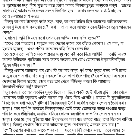
ও প্রয়োগের মধ্য দিয়ে ক্ষুরধার করে তোলা আমার শিক্ষাকেন্দ্রের অন্যতম লক্ষ্য। তাদের
সাহায্যেই আমার ভবিষ্যতের স্বপ্ন বিকশিত হবে। আবার জগৎসভায় উঠে দাঁড়াবে
তোমার-আমার দেশ ভারত।"
"কিন্তু আপনার উদ্দেশ্য যতই মহৎ হোক, আপনার উচিত ছিল আমাদের অভিভাবকদের
সেসব বুঝিয়ে রাজি করানোর চেষ্টা করা। তা না করে আমাদের বেআইনিভাবে তুলে আনলেন
কেন?"
"হাসালে। তুমি কি মনে করো তোমাদের অভিভাবকরা রাজি হতেন?"
"হতেও তো পারতেন। সন্তান আর দেশের ভালো তো তাঁরাও বোঝেন। সে যাক, যা
হওয়ার হয়েছে। এখন প্লীজ আমাদের বাড়ি ফিরে যেতে দিন।"
"তোমাদের তো আমি ফেরত পাঠাবার জন্য এত কষ্ট করে নিয়ে আসিনি। এনেছি আরও
অনেক উদীয়মান প্রতিভার সাথে আমার তত্ত্বাবধানে রেখে তোমাদের উদ্ভাবনীশক্তির
উন্মেষ ঘটাবার জন্য।"
"কিন্তু এভাবে আমাদের ধরে রেখে কি আপনার লক্ষ্য পূর্ণ হবে? মুক্ত বনের পাখি মনের
আনন্দে যে গান গায়, খাঁচায় বন্দি করলে কি সে তা গাইতে পারবে? যে পরিবেশে আমাদের
দেহমনের বিকাশ হয়েছে, জোর করে তার থেকে বিচ্ছিন্ন করলে কি আমাদের
উদ্ভাবনীশক্তি অটুট থাকবে?"
"ভুল করছ। তোমরা এতদিন মুক্ত ছিলে না, ছিলে একটা ছোট্ট খাঁচায় বন্দি। তার থেকে
তোমাদের আমি বড়জোর একটা অনেক বড় খাঁচায় নিয়ে এসেছি। ভারতে কি মুক্তচিন্তার
বিকাশের জায়গা আছে? বৃটিশরা শিক্ষাব্যবস্থা তৈরি করেছিল তাদের গোলাম তৈরি করার
জন্য। আর স্বাধীন ভারতের শিক্ষাব্যবস্থা তৈরি হচ্ছে তোমাদের নম্বর পাওয়ার যন্ত্রে
পরিণত করে ইঞ্জিনিয়ার, এমবিএ বানিয়ে কোনও বহুজাতিক কম্পানির গোলাম বানাবার
জন্য। তার মধ্যেও মুষ্ঠিমেয় যারা উদ্ভাবকের মনন ধরে রাখতে পারে, তারা বিদেশে পালিয়ে
বাঁচে। কিন্তু সেখানে গিয়ে তারা ভারতকে ভুলে সেখানকারই একজন হয়ে যায়।"
"গোটা দেশের কথা তো বলতে পারব না।" সত্যেন বিনীতভাবে বলল, "তবে আমরা যে