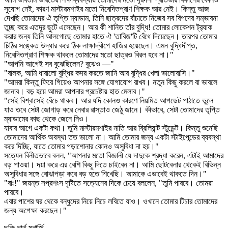
সুযোগ নেই, কারণ মাস্টারমশাইর মতো নিবেদিতপ্রাণ শিক্ষক আর নেই। কিন্তু আজ
দেখছি তোমাদের ঐ তৃপ্তি ম্যাডাম, তিনি ছাত্রদের বাঁচাতে নিজের সব বিপদের সম্ভাবনা
তুচ্ছ করে এতদূর ছুটে এসেছেন। আর কী শানিত তাঁর বুদ্ধি! তোমার লোকেশন ট্র‍্যাক
করার জন্য তিনি আলগোছে তোমার হাতে ঐ 'তাবিজ'টি বেঁধে দিয়েছেন। তারপর তোমার
চিঠির সঙ্কেত উদ্ধার করে ঠিক লাক্ষাদ্বীপে হাজির হয়েছেন। এমন বুদ্ধিদীপ্ত,
নিবেদিতপ্রাণ শিক্ষক থাকলে তোমাদের মতো ছাত্রও বিরল হবে না।"
"আপনি আগেই সব বুঝেছিলেন? বুঝেও —"
"বালক, আমি ধারালো বুদ্ধির কদর করতে জানি আর বুদ্ধির খেলা ভালোবাসি।"
"আমরা কিন্তু ফিরে গিয়েও আপনার সঙ্গে যোগাযোগ রাখব। নতুন কিছু করলে বা ভাবলে
জানাব। বড় হয়ে আমরা আপনার প্রচেষ্টায় হাত মেলাব।"
"সেই বিশ্বাসেই বেঁচে থাকব। আর যদি কোনও কারণে নিয়মিত আপডেট পাঠাতে ভুলে
যাও তবে সেটা জোগাড় করে নেবার রাস্তাও জেঠু জানে। কীভাবে, সেটা তোমাদের তৃপ্তি
ম্যাডামের কাছ থেকে জেনে নিও।
যাবার আগে একটা কথা। তুমি মাস্টারমশাইর নাতি আর ব্রিলিয়ান্ট স্টুডেন্ট। কিন্তু শুনেছি
তোমাদের আর্থিক অবস্থা তত ভালো না। আমি তোমার জন্য একটা স্টাইপেন্ডের ব্যবস্থা
করে দিচ্ছি, যাতে তোমার পড়াশোনার কোনও অসুবিধা না হয়।"
সত্যেন বিনীতভাবে বলল, "আপনার মতো বিজ্ঞানী যে দাদুকে শ্রদ্ধা করেন, এটাই আমাদের
বড় পাওয়া। দয়া করে এর বেশি কিছু দিতে চাইবেন না। আমি ছোটবেলার থেকেই বিভিন্ন
অসুবিধার সঙ্গে বোঝাপড়া করে বড় হতে শিখেছি। আমাকে এভাবেই থাকতে দিন।"
"বাঃ!" জয়ন্ত সপ্রশংস দৃষ্টিতে সত্যেনের দিকে চেয়ে বললেন, "তুমি পারবে। তোমরা
পারবে।
এবার পাশের ঘর থেকে বন্ধুদের নিয়ে নিচে লবিতে যাও। ওখানে তোমার টিচার তোমাদের
জন্য অপেক্ষা করছেন।"
ছবিঃ পার্থ মুখার্জি