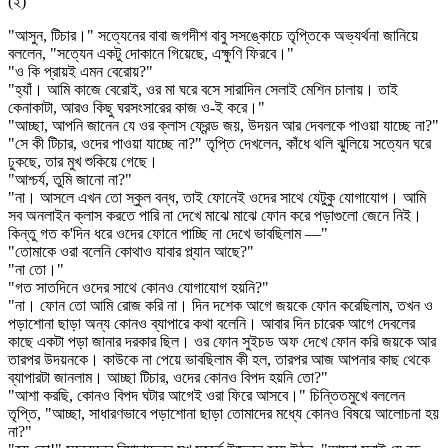
(২)
"আসুন, টিচার।" সত্যেনের বাবা জগদীশ বাবু সসঙ্কোচে তৃপ্তিকে অভ্যর্থনা জানিয়ে
বললেন, "সত্যেন একটু দোকানে গিয়েছে, এক্ষুণি ফিরবে।"
"ও কি প্রায়ই এমন বেরোয়?"
"হ্যাঁ। আমি কাজে বেরোই, ওর মা ঘরে বসে সারাদিন সেলাই মেশিন চালায়। তাই
কেনাকাটা, আরও কিছু ঘরসংসারের কাজ ও-ই করে।"
"আচ্ছা, আপনি জানেন যে ওর ক্লাস ফ্রেন্ড জয়, উদয়ন আর দেবলকে পাওয়া যাচ্ছে না?"
"সে কী টিচার, ওদের পাওয়া যাচ্ছে না?" তৃপ্তি দেখলেন, কাঁধে থলি ঝুলিয়ে সত্যেন ঘরে
ঢুকছে, তার মুখ শুকিয়ে গেছে।
"আশ্চর্য, তুমি জানো না?"
"না। আসলে এখন তো স্কুল বন্ধ, তাই ফোনেই ওদের সাথে যেটুকু যোগাযোগ। আমি
সব অনলাইন ক্লাস করতে পারি না দেখে মাঝে মাঝে ফোন করে পড়াগুলো জেনে নিই।
কিন্তু গত ক'দিন ধরে ওদের ফোনে পাচ্ছি না দেখে ভাবছিলাম —"
"তোমাকে ওরা বলেনি কোথাও যাবার প্ল্যান আছে?"
"না তো।"
"গত সাতদিনে ওদের সাথে কোনও যোগাযোগ হয়নি?"
"না। ফোন তো আমি রোজ করি না। দিন দশেক আগে জয়কে ফোন করেছিলাম, তখন ও
পড়াশোনা ছাড়া অন্য কোনও ব্যাপারে কথা বলেনি। আবার দিন চারেক আগে দেবলের
কাছে একটা পড়া জানার দরকার ছিল। ওর ফোন সুইচড অফ দেখে ফোন করি জয়কে আর
তারপর উদয়নকে। কাউকে না পেয়ে ভাবছিলাম কী হল, তারপর আজ আপনার কাছ থেকে
ব্যাপারটা জানলাম। আচ্ছা টিচার, ওদের কোনও বিপদ হয়নি তো?"
"আশা করছি, কোনও বিপদ ঘটার আগেই ওরা ফিরে আসবে।" চিন্তিতমুখে বললেন
তৃপ্তি, "আচ্ছা, সাধারণভাবে পড়াশোনা ছাড়া তোমাদের মধ্যে কোনও বিষয়ে আলোচনা হয়
না?"