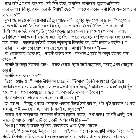
"মাথা বটে একখানা আপনার! সরি মিস ঘটক, অ্যাদ্দিন আপনাকে আন্ডারএস্টিমেট
করেছিলাম। কিন্তু এখন তবে কী উপায়? ছেলেটা আমাদের নাকের ডগা দিয়ে এভাবে পাচার
হয়ে যাবে?"
"বুনো ওলের মোকাবিলায় বাঘা তেঁতুল আছে না?" তৃপ্তি মৃদু হেসে বললেন, "সত্যেনের
হাতে আমি একটা 'তাবিজ' বেঁধে দিয়েছি। ওতে একটা ইলেকট্রনিক চিপ আছে, যা
জিপিএসে কানেক্ট করে প্রতি মুহূর্তে সত্যেনের লোকেশন ইনফর্মেশন পাঠাবে। আমার
মোবাইলে একটা অ্যাপ ইনস্টল করে নিয়েছি। তাতে সত্যেনের পজিশন অনবরত রেকর্ড
হয়ে যাচ্ছে। যন্ত্রটার ব্যাটারি হাতের নড়াচড়ায় রিচার্জড হয়, তাই চলবেও বহুদিন। "
"সর্বনাশ, এ মাল তো খোলা বাজারে মেলে না। আপনি কি তবে ওটা —"
"না, চোরবাজার থেকে নয়, পেয়েছি আমার দাদা 'স্পেশাল এজেন্ট' উপমন্যু ঘটকের কাছ
থেকে।"
"আপনি উপমন্যু ঘটকের বোন?" বসাক চেয়ার ছেড়ে উঠে দাঁড়ালেন, "তাই এমন গোয়েন্দা
ব্রেন!"
"আপনি দাদাকে চেনেন?"
"ইয়েস, ম্যাডাম।" বসাক দীর্ঘশ্বাস ছাড়লেন, "ইয়োরস ট্রুলি কম্যান্ডো ট্রেনিংয়ে
আপনার দাদার ব্যাচমেট ছিল। তারপর একটা অ্যাকসিডেন্টে আমার পায়ে একটা ছোট্ট খুঁত
হয়ে গেল। ফলে কম্যান্ডো না হয়ে এই বেলেঘাটা থানার দায়িত্বে।"
"খুঁত? আপনার চলাফেরা দেখে তো বোঝা যায় না।"
"তা যায় না। কিন্তু এগারো সেকেন্ডে একশো মিটার টানা যায় না, পাঁচ ফুট হাইজাম্পও করা
যায় না, তাই — সে যাক, এখন কী করণীয়, বলুন তো?"
"আমার 'বাগ' সত্যেনের লোকেশন কীভাবে ট্র‍্যাক করছে, দেখা যাক। আপনি একটু হেল্প
করবেন? আসলে গাড়ি নেই তো, তাই জিপিএসটা ঠিক —"
"শিওর।" তারপর দু'জন তৃপ্তির মোবাইলের ওপর ঝুঁকে পড়লেন।
"ভি আই পি রোড ধরে, উত্তর দিকে — মাই গড, এ তো এয়ারপোর্ট! ওখানে গিয়ে একটু
পরেই সিগনাল হারিয়ে গেছে। তাহলে এবার? তারা কোথায় উড়েছে কিছুই তো বোঝার