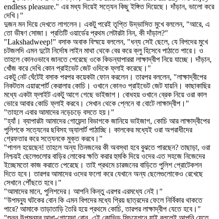
endless pleasure." এর মধ্য দিয়েই সত্যেন কিছু ইঙ্গিত দিয়েছে। দাঁড়ান, ভালো করে
দেখি।"
দুজন মন দিয়ে দেখতে লাগলেন। একটু পরেই তৃপ্তি উদ্ভাসিত মুখে বললেন, "আরে, এ
তো ভীষণ সোজা। প্রতিটি ওয়ার্ডের প্রথম লেটারটা নিন, কী দাঁড়াল?"
"Lakshadweep!" বসাক অবাক বিস্ময়ে বললেন, "ধন্য সেই ছেলে, যে বিপদের মুখে
চটজলদি এমন দুটো নির্দোষ লাইন মাথা থেকে বের করে ক্লু হিসেবে পাঠাতে পারে। ও
তাহলে কোনওভাবে জানতে পেরেছে ওকে কিডন্যাপাররা লাক্ষাদ্বীপ নিয়ে যাচ্ছে। দাঁড়ান,
খোঁজ করে দেখি কোন প্রাইভেট জেট ওদিকে ফ্লাই করেছে।"
একটু নেট ঘেঁটেই বসাক পরপর কয়েকটা ফোন করলেন। তারপর বললেন, "লাক্ষাদ্বীপের
নিকটতম এয়ারপোর্ট কেরালার কোচি। ওখানে কোনও প্রাইভেট জেট যায়নি। কাছাকাছির
মধ্যে একটা ফ্লাইট একটু আগে গেছে ভাইজাগ। বোধহয় ওখানে ব্রেক নিয়ে ওরা কাল
ভোরে আবার কোচি ফ্লাই করবে। সেখান থেকে প্লেনে বা বোটে লাক্ষাদ্বীপ।"
"তাহলে এবার আমাদের নড়েচড়ে বসতে হয়।"
"হ্যাঁ। ব্যাপারটা আমাদের গোয়েন্দা বিভাগকে জানিয়ে ভাইজাগ, কোচি আর লাক্ষাদ্বীপের
পুলিশকে সত্যেনের ছবিসহ অ্যালার্ট পাঠাচ্ছি। কালকের মধ্যেই ওরা অপরাধীদের
গ্রেফতার করে সত্যেনকে মুক্ত করবে।"
"পাগল হয়েছেন! তাহলে অন্য তিনজনের কী অবস্থা হবে বুঝতে পারছেন? তাছাড়া, ওরা
নিশ্চয়ই ছেলেগুলোর বাড়ির লোকের ক্ষতি করার হুমকি দিয়ে ওদের এত সহজে নিজেদের
ইচ্ছেমতো কাজ করাতে পেরেছে। তাই প্রথমে চারজনের বাড়িতে পুলিশ প্রোটেকশন
দিতে হবে। তারপর আমাদের ওদের ফলো করে যেখানে অন্য ছেলেগুলোকেও রেখেছে
সেখানে পৌঁছতে হবে।"
"আমাদের মানে, পুলিশদের। আপনি কিন্তু এরপর এরমধ্যে নেই।"
"উপমন্যু ঘটকের বোন কি এমন বিপদের মধ্যে প্রিয় ছাত্রদের ফেলে নির্বিকার থাকতে
পারে? আমাকে তাড়াতাড়ি তৈরি হয়ে প্রথমে কোচি, তারপর লাক্ষাদ্বীপ যেতে হবে।"
"শুনুন উপমন্যুর আধা-গোয়েন্দা বোন, এই কোভিড সিচুয়েশনে যাই বললেই আপনি যেতে