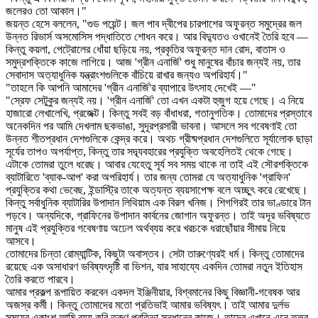
জলেরও তো আকাল।"
জয়ন্ত হেসে বললেন, "গুড পয়েন্ট। জল পাব দ্বীপের চারপাশের অফুরন্ত সমুদ্রের জল
উন্নত রিভার্স অসমোসিস পদ্ধাতিতে শোধন করে। আর বিদ্যুতও ওখানেই তৈরি হবে —
কিন্তু কয়লা, পেট্রোলের ধোঁয়া ছড়িয়ে নয়, প্রকৃতির অফুরন্ত দান রোদ, বাতাস ও
সমুদ্রশক্তিকে কাজে লাগিয়ে। আজ 'গ্রীন এনার্জি' শুধু মানুষের বাঁচার জন্যই নয়, তার
সেবাদাস অত্যাধুনিক যন্ত্রাংশগুলিকে বাঁচিয়ে রাখার জন্যও অপরিহার্য।"
"তাহলে কি আপনি আমাদের 'গ্রীন এনার্জি'র ব্যাপারে উৎসাহ দেখেই —"
"স্রেফ সেটুকুর জন্যই নয়। 'গ্রীন এনার্জি' তো এখন একটা হুজুগ হয়ে গেছে। এ নিয়ে
হাজারো লেখালেখি, প্রজেক্ট। কিন্তু সবই বড় বাঁধাধরা, গতানুগতিক। তোমাদের প্রস্তাবে
অনেকদিন পর আমি দেখলাম ছকভাঙা, সুদূরপ্রসারী ভাবনা। আসলে সব গবেষণাই তো
উন্নত শীতপ্রধান দেশগুলিকে কেন্দ্র করে। অথচ গ্রীষ্মপ্রধান দেশগুলিতে সূর্যালোক ছাড়া
সূর্যের তাপও অপর্যাপ্ত, কিন্তু তার সদ্ব্যবহারের প্রযুক্তি অবহেলিতই থেকে গেছে।
এটাকে তোমরা তুলে ধরেছ। আবার যেহেতু সূর্য সব সময় থাকে না তাই এই সৌরশক্তিকে
ব্যাটারিতে 'ব্যাক-আপ' করা অপরিহার্য। তার জন্য তোমরা যে অত্যাধুনিক 'গ্রাফিন'
প্রযুক্তির কথা ভেবেছ, ইন্ডাস্ট্রি তাকে অত্যন্ত ব্যয়সাপেক্ষ বলে অচ্ছুৎ করে রেখেছে।
কিন্তু সর্বাধুনিক ব্যাটারির উপাদান লিথিয়াম এক বিরল খনিজ। শিগগিরই তার ভাণ্ডারে টান
পড়বে। অন্যদিকে, গ্রাফিনের উপাদান কার্বনের জোগান অফুরন্ত। তাই অদূর ভবিষ্যতে
মানুষ এই প্রযুক্তির গবেষণায় অঢেল অর্থব্যয় করে খরচকে ধরাছোঁয়ার সীমায় নিয়ে
আসবে।
তোমাদের চিন্তা রোম্যান্টিক, কিছুটা অবাস্তব। সেটা তারুণ্যেরই ধর্ম। কিন্তু তোমাদের
রয়েছে এক অসাধারণ ভবিষ্যৎদৃষ্টি বা ভিশন, যার সাহায্যে একদিন তোমরা নতুন ইতিহাস
তৈরি করতে পারবে।
আমার প্রকল্প রূপায়িত করবেন একদল ইঞ্জিনীয়ার, বিশ্বমানের কিছু বিজ্ঞানী-গবেষক আর
অজস্র কর্মী। কিন্তু তোমাদের মতো প্রতিভাই আমার ভবিষ্যৎ। তাই আমার দুর্লভ
সময়ের একাংশ আমি ব্যয় করি তরুণ প্রতিভা সন্ধানের কাজে। তাদের এখানে এনে তত্ত্ব