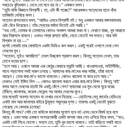
সবচেয়ে বুদ্ধিমান। দেখে তো মনে হয় না।" একজন বলল।
"তুমি নাকি বিজ্ঞানে বিশ্বাসী। তা, এটা কী পরেছ?" আরেকজন সত্যেনের হাতে বাঁধা
তাবিজটা দেখিয়ে বলল।
সত্যেন রাগতভাবে বলল, "আমিও এসবে বিশ্বাসী নই। শুধু একজন আমার মঙ্গলকামনায়
এটা বেঁধে দিয়েছেন। তাঁর স্নেহের মর্যাদা দিতেই এটা পরছি।"
"ভয় নেই, তোমার বা তোমাদের কোনও অমঙ্গল আমরা করব না। যেখানে যাচ্ছ, খুব আরামে
আর নিরাপদে থাকবে। এখনও লম্বা রাস্তা বাকি, যেতে যেতেই সব শুনবে। আর যদি
বিশ্বাস না হয় —"
বলেই লোকটা তার মোবাইলে একটা ভিডিও কল করল। একটু পরেই ওপাশে দেখা গেল
দেবলের মুখ।
"সত্যেন, তুইও আসছিস!" দেবল উচ্ছ্বাস প্রকাশ করল। কিন্তু সত্যেন দেখল, তার
চোখে ভয়ের ছাপ।
"চলে আয়। এখানে আমরা এক জেঠুর কেয়ারে ফ্যান্টা আছি। খাওয়াদাওয়া, সাইটসীয়িং,
সাথে পড়াশোনা সবই দারুণ চলছে। আমাদের বাবা-মা'দের খবর পাচ্ছি, তাঁরা ভালো
আছেন। তোর বাবা-মা'ও ভালো থাকবেন। কোনও ঝামেলা না করে চলে আয়।"
দেবলও সেই ইঙ্গিত দিল — কোনও ঝামেলা করলে এবার বাবা-মা'র বিপদ। কিন্তু 'বাই'
বলার আগে দেবলের হাতটা কি একটু কেঁপে গেল? ক্যামেরা ওর মুখ থেকে ঘুরে ঘরের
টেবিলে, জানালায়, কয়েক সেকেন্ড পর আবার দেবলের মুখে।
তার মধ্যেই অবশ্য সত্যেন যা দেখার দেখে নিয়েছে — হোটেলের মেনু কার্ডের হেডিংয়ে
একটা নাম আর জানালার বাইরে উন্মুক্ত সমুদ্রের দৃশ্য। তারপর একটু ভেবেই বুঝতে
পেরেছে সে কোথায় চলেছে!
কিন্তু কী লাভ? সেটা তো কাউকে জানাবার সুযোগ হবে না! এসব ভেবে বিমর্ষ হয়ে বসে
আছে। এমন সময় একজন অপহরণকারী একটা কাগজ আর পেন এগিয়ে দিয়ে বলল, "নাও,
একটা নোট লিখে ফেলো। শুনলে তো, তুমি খুব ভালো থাকবে। তাই বাড়িতে সবাই যাতে