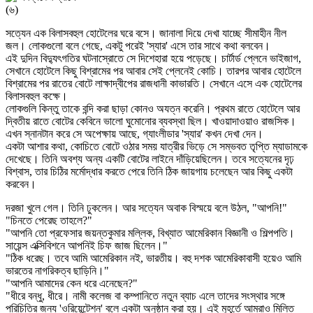
(৬)
সত্যেন এক বিলাসবহুল হোটেলের ঘরে বসে। জানালা দিয়ে দেখা যাচ্ছে সীমাহীন নীল
জল। লোকগুলো বলে গেছে, একটু পরেই 'স্যার' এসে তার সাথে কথা বলবেন।
এই দুদিন বিদ্যুৎগতির ঘটনাস্রোতে সে দিশেহারা হয়ে পড়েছে। চার্টার্ড প্লেনে ভাইজাগ,
সেখানে হোটেলে কিছু বিশ্রামের পর আবার সেই প্লেনেই কোচি। তারপর আবার হোটেলে
বিশ্রামের পর রাতের বোটে লাক্ষাদ্বীপের রাজধানী কাভারতি। সেখানে এসে এক হোটেলের
বিলাসবহুল কক্ষে।
লোকগুলি কিন্তু তাকে বন্দি করা ছাড়া কোনও অযত্ন করেনি। প্রথম রাতে হোটেলে আর
দ্বিতীয় রাতে বোটের কেবিনে ভালো ঘুমোনোর ব্যবস্থা ছিল। খাওয়াদাওয়াও রাজসিক।
এখন স্নানটান করে সে অপেক্ষায় আছে, গ্যাংলীডার 'স্যার' কখন দেখা দেন।
একটা আশার কথা, কোচিতে বোটে ওঠার সময় যাত্রীর ভিড়ে সে সম্ভবত তৃপ্তি ম্যাডামকে
দেখেছে। তিনি অবশ্য অন্য একটি বোটের লাইনে দাঁড়িয়েছিলেন। তবে সত্যেনের দৃঢ়
বিশ্বাস, তার চিঠির মর্মোদ্ধার করতে পেরে তিনি ঠিক জায়গায় চলেছেন আর কিছু একটা
করবেন।
দরজা খুলে গেল। তিনি ঢুকলেন। আর সত্যেন অবাক বিস্ময়ে বলে উঠল, "আপনি!"
"চিনতে পেরেছ তাহলে?"
"আপনি তো প্রফেসার জয়ন্তকুমার মল্লিক, বিখ্যাত আমেরিকান বিজ্ঞানী ও শিল্পপতি।
সায়েন্স এক্সিবিশনে আপনিই চিফ জাজ ছিলেন।"
"ঠিক ধরেছ। তবে আমি আমেরিকান নই, ভারতীয়। বহু দশক আমেরিকাবাসী হয়েও আমি
ভারতের নাগরিকত্ব ছাড়িনি।"
"আপনি আমাদের কেন ধরে এনেছেন?"
"ধীরে বন্ধু, ধীরে। নামী কলেজ বা কম্পানিতে নতুন ব্যাচ এলে তাদের সংস্থার সঙ্গে
পরিচিতির জন্য 'ওরিয়েন্টেশন' বলে একটা অনুষ্ঠান করা হয়। এই মুহূর্তে আমরাও মিলিত