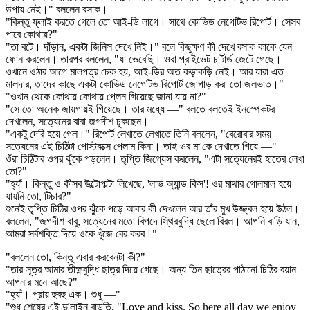
উপায় নেই।" বললেন বসাক।
"কিন্তু ফ্লাই করতে গেলে তো আই-ডি লাগে। সাথে কোভিড নেগেটিভ রিপোর্ট। সেসব
পাবে কোথায়?"
"তা বটে। দাঁড়ান, একটা জিনিস দেখে নিই।" বলে কিছুক্ষণ কী দেখে বসাক কাকে যেন
ফোন করলেন। তারপর বললেন, "যা ভেবেছি। ওরা প্রাইভেট চার্টার্ড জেটে গেছে।
ওখানে ওঠার আগে মালপত্র চেক হয়, আই-ডির অত কড়াকড়ি নেই। আর যারা এত
মালদার, তাদের কাছে একটা কোভিড নেগেটিভ রিপোর্ট জোগাড় করা তো জলভাত।"
"ওখান থেকে কোথায় কোথায় প্লেন গিয়েছে জানা যায় না?"
"সে তো অনেক জায়গায়ই গিয়েছে। তার মধ্যে —" বলতে বলতেই ইনস্পেকটর
দেখলেন, সত্যেনের বাবা জগদীশ ঢুকছেন।
"একটু দেরি হয়ে গেল।" রিপোর্ট লেখাতে লেখাতে তিনি বললেন, "বেরোবার সময়
সত্যেনের এই চিঠিটা পোস্টবক্সে পেলাম কিনা। তাই ওর মা'কে দেখাতে গিয়ে —"
ওঁরা চিঠিটার ওপর ঝুঁকে পড়লেন। তৃপ্তি জিগ্যেস করলেন, "এটা সত্যেনেরই হাতের লেখা
তো?"
"হ্যাঁ। কিন্তু ও কীসব উল্টোপাল্টা লিখেছে, 'লাভ অ্যান্ড কিস'! ওর মাথার গোলমাল হয়ে
যায়নি তো, টিচার?"
শুনেই তৃপ্তি চিঠির ওপর ঝুঁকে পড়ে আবার কী দেখলেন আর তাঁর মুখ উজ্জ্বল হয়ে উঠল।
বললেন, "জগদীশ বাবু, সত্যেনের মতো বিপদে স্থিরবুদ্ধি ছেলে বিরল। আপনি বাড়ি যান,
আমরা সর্বশক্তি দিয়ে ওকে খুঁজে বের করব।"
"বললেন তো, কিন্তু এবার করবেনটা কী?"
"তার সূত্র আমার তীক্ষ্ণবুদ্ধি ছাত্র দিয়ে গেছে। অন্য তিন ছাত্রের পাঠানো চিঠির বয়ান
আপনার মনে আছে?"
"হ্যাঁ। প্রায় হুবহু এক। শুধু —"
"শুধু শেষের এই দু'লাইন বাড়তি, "Love and kiss. So here all day we enjoy