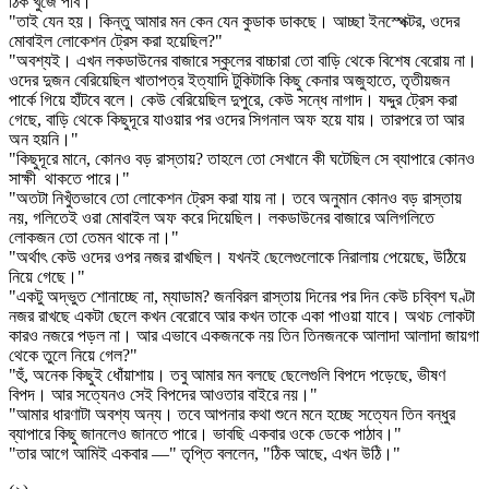
ঠিক খুঁজে পাব।"
"তাই যেন হয়। কিন্তু আমার মন কেন যেন কুডাক ডাকছে। আচ্ছা ইনস্পেক্টর, ওদের
মোবাইল লোকেশন ট্রেস করা হয়েছিল?"
"অবশ্যই। এখন লকডাউনের বাজারে স্কুলের বাচ্চারা তো বাড়ি থেকে বিশেষ বেরোয় না।
ওদের দুজন বেরিয়েছিল খাতাপত্র ইত্যাদি টুকিটাকি কিছু কেনার অজুহাতে, তৃতীয়জন
পার্কে গিয়ে হাঁটবে বলে। কেউ বেরিয়েছিল দুপুরে, কেউ সন্ধে নাগাদ। যদ্দুর ট্রেস করা
গেছে, বাড়ি থেকে কিছুদূরে যাওয়ার পর ওদের সিগনাল অফ হয়ে যায়। তারপরে তা আর
অন হয়নি।"
"কিছুদূরে মানে, কোনও বড় রাস্তায়? তাহলে তো সেখানে কী ঘটেছিল সে ব্যাপারে কোনও
সাক্ষী থাকতে পারে।"
"অতটা নিখুঁতভাবে তো লোকেশন ট্রেস করা যায় না। তবে অনুমান কোনও বড় রাস্তায়
নয়, গলিতেই ওরা মোবাইল অফ করে দিয়েছিল। লকডাউনের বাজারে অলিগলিতে
লোকজন তো তেমন থাকে না।"
"অর্থাৎ কেউ ওদের ওপর নজর রাখছিল। যখনই ছেলেগুলোকে নিরালায় পেয়েছে, উঠিয়ে
নিয়ে গেছে।"
"একটু অদ্ভুত শোনাচ্ছে না, ম্যাডাম? জনবিরল রাস্তায় দিনের পর দিন কেউ চব্বিশ ঘণ্টা
নজর রাখছে একটা ছেলে কখন বেরোবে আর কখন তাকে একা পাওয়া যাবে। অথচ লোকটা
কারও নজরে পড়ল না। আর এভাবে একজনকে নয় তিন তিনজনকে আলাদা আলাদা জায়গা
থেকে তুলে নিয়ে গেল?"
"হুঁ, অনেক কিছুই ধোঁয়াশায়। তবু আমার মন বলছে ছেলেগুলি বিপদে পড়েছে, ভীষণ
বিপদ। আর সত্যেনও সেই বিপদের আওতার বাইরে নয়।"
"আমার ধারণাটা অবশ্য অন্য। তবে আপনার কথা শুনে মনে হচ্ছে সত্যেন তিন বন্ধুর
ব্যাপারে কিছু জানলেও জানতে পারে। ভাবছি একবার ওকে ডেকে পাঠাব।"
"তার আগে আমিই একবার —" তৃপ্তি বললেন, "ঠিক আছে, এখন উঠি।"