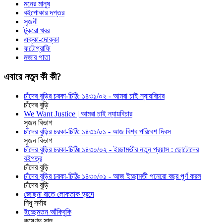
মনের মানুষ
বইপোকার দপ্তর
সৃজনী
টুকরো খবর
এক্কা-দোক্কা
ফটোগ্রাফি
মজার পাতা
এবারে নতুন কী কী?
চাঁদের বুড়ির চরকা-চিঠি: ১৪৩১/০২ - আমরা চাই ন্যায়বিচার
চাঁদের বুড়ি
We Want Justice | আমরা চাই ন্যায়বিচার
সৃজন বিভাগ
চাঁদের বুড়ির চরকা-চিঠি: ১৪৩১/০১ - আজ বিশ্ব পরিবেশ দিবস
সৃজন বিভাগ
চাঁদের বুড়ির চরকা-চিঠিঃ ১৪৩০/০২ - ইচ্ছামতীর নতুন প্রয়াস : ছোটোদের
বইপত্র
চাঁদের বুড়ি
চাঁদের বুড়ির চরকা-চিঠিঃ ১৪৩০/০১ - আজ ইচ্ছামতী পনেরো বছর পূর্ণ করল
চাঁদের বুড়ি
জোছনা রাতে লোকতাক হ্রদে
নিধু সর্দার
ইচ্ছেমতন আঁকিবুকি
কৃষ্ণেন্দু সাহু