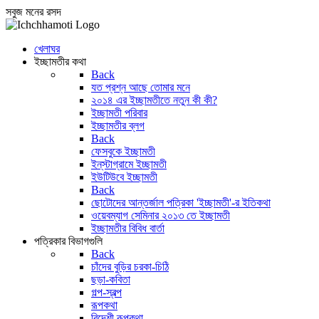
সবুজ মনের রসদ
খেলাঘর
ইচ্ছামতীর কথা
Back
যত প্রশ্ন আছে তোমার মনে
২০১৪ এর ইচ্ছামতীতে নতুন কী কী?
ইচ্ছামতী পরিবার
ইচ্ছামতীর ব্লগ
Back
ফেসবুকে ইচ্ছামতী
ইন্‌স্টাগ্রামে ইচ্ছামতী
ইউটিউবে ইচ্ছামতী
Back
ছোটোদের আন্তর্জাল পত্রিকা 'ইচ্ছামতী'-র ইতিকথা
ওয়েবম্যাগ সেমিনার ২০১৩ তে ইচ্ছামতী
ইচ্ছামতীর বিবিধ বার্তা
পত্রিকার বিভাগগুলি
Back
চাঁদের বুড়ির চরকা-চিঠি
ছড়া-কবিতা
গল্প-স্বল্প
রূপকথা
বিদেশী রূপকথা