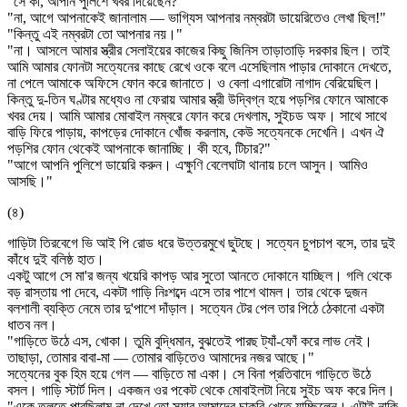
"সে কী, আপনি পুলিশে খবর দিয়েছেন?"
"না, আগে আপনাকেই জানালাম — ভাগ্যিস আপনার নম্বরটা ডায়েরিতেও লেখা ছিল!"
"কিন্তু এই নম্বরটা তো আপনার নয়।"
"না। আসলে আমার স্ত্রীর সেলাইয়ের কাজের কিছু জিনিস তাড়াতাড়ি দরকার ছিল। তাই
আমি আমার ফোনটা সত্যেনের কাছে রেখে ওকে বলে এসেছিলাম পাড়ার দোকানে দেখতে,
না পেলে আমাকে অফিসে ফোন করে জানাতে। ও বেলা এগারোটা নাগাদ বেরিয়েছিল।
কিন্তু দু-তিন ঘণ্টার মধ্যেও না ফেরায় আমার স্ত্রী উদ্বিগ্ন হয়ে পড়শির ফোনে আমাকে
খবর দেয়। আমি আমার মোবাইল নম্বরে ফোন করে দেখলাম, সুইচড অফ। সাথে সাথে
বাড়ি ফিরে পাড়ায়, কাপড়ের দোকানে খোঁজ করলাম, কেউ সত্যেনকে দেখেনি। এখন ঐ
পড়শির ফোন থেকেই আপনাকে জানাচ্ছি। কী হবে, টিচার?"
"আগে আপনি পুলিশে ডায়েরি করুন। এক্ষুণি বেলেঘাটা থানায় চলে আসুন। আমিও
আসছি।"
(৪)
গাড়িটা তিরবেগে ভি আই পি রোড ধরে উত্তরমুখে ছুটছে। সত্যেন চুপচাপ বসে, তার দুই
কাঁধে দুই বলিষ্ঠ হাত।
একটু আগে সে মা'র জন্য খয়েরি কাপড় আর সুতো আনতে দোকানে যাচ্ছিল। গলি থেকে
বড় রাস্তায় পা দেবে, একটা গাড়ি নিঃশব্দে এসে তার পাশে থামল। তার থেকে দুজন
বলশালী ব্যক্তি নেমে তার দু'পাশে দাঁড়াল। সত্যেন টের পেল তার পিঠে ঠেকানো একটা
ধাতব নল।
"গাড়িতে উঠে এস, খোকা। তুমি বুদ্ধিমান, বুঝতেই পারছ ট্যাঁ-ফোঁ করে লাভ নেই।
তাছাড়া, তোমার বাবা-মা — তোমার বাড়িতেও আমাদের নজর আছে।"
সত্যেনের বুক হিম হয়ে গেল — বাড়িতে মা একা। সে বিনা প্রতিবাদে গাড়িতে উঠে
বসল। গাড়ি স্টার্ট দিল। একজন ওর পকেট থেকে মোবাইলটা নিয়ে সুইচ অফ করে দিল।
"একে তুলতে পারছিলাম না দেখে তো স্যার আমাদের চাকরি খেতে যাচ্ছিলেন। এটাই নাকি