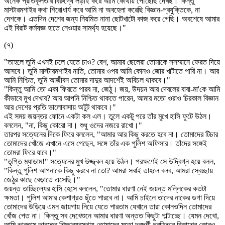
অনেক প্রতিকূলতার বিরুদ্ধে লড়াই করে আমি কোথায় পৌঁছেছি দেখছ। কিন্তু
মাস্টারমশাইর কথা শিরোধার্য করে আমি না অবহেলা করেছি বিজ্ঞান-প্রযুক্তিকে, না
দেশকে। এতদিন দেশের জন্য নিয়মিত নানা ছোটখাটো কাজ করে গেছি। অবশেষে আমার
এই বিরাট কর্মযজ্ঞ হাতে নেওয়ার সামর্থ্য হয়েছে।"
(৭)
"তাহলে তুমি এখনই চলে যেতে চাও? বেশ, আমার ছেলেরা তোমাকে সসম্মানে ফেরত দিয়ে
আসবে। তুমি মাস্টারমশাইর নাতি, তোমার ওপর আমি কোনও জোর খাটাতে পারি না। আর
আমি নিশ্চিত, তুমি আজীবন তোমার দাদুর আদর্শেই অবিচল থাকবে।"
"কিন্তু আমি তো একা ফিরতে পারব না, জেঠু। জয়, উদয়ন আর দেবলের বাবা-মা'কে আমি
কীভাবে মুখ দেখাব? আর আপনি নিশ্চিত থাকতে পারেন, আমার মতো ওরাও চিরকাল বিজ্ঞান
আর দেশের প্রতি ভালোবাসায় অটুট থাকবে।"
এই সময় জয়ন্তর ফোনে একটা কল এল। তুলে একটু পরে তাঁর মুখে হাসি ফুটে উঠল।
বললেন, "না, কিছু কোরো না। শুধু ওদের নজরে রাখো।"
তারপর সত্যেনের দিকে ফিরে বললেন, "আমার আর কিছু করতে হবে না। তোমাদের টিচার
তোমাদের খোঁজে এখানে এসে গেছেন, সঙ্গে তাঁর এক পুলিশ অফিসার। তাঁদের সঙ্গেই
তোমরা ফিরে যাবে।"
"তৃপ্তি ম্যাডাম!" সত্যেনের মুখ উজ্জ্বল হয়ে উঠল। পরক্ষণেই সে উদ্বিগ্ন হয়ে বলল,
"কিন্তু পুলিশ আপনাকে কিছু করবে না তো? আমরা সবাই তাহলে বলব, আমরা স্বেচ্ছায়
জেঠুর কাছে বেড়াতে এসেছি।"
জয়ন্ত তাচ্ছিল্যের হাসি হেসে বললেন, "তোমার ধারণা নেই জয়ন্ত মল্লিকের কতটা
ক্ষমতা। পুলিশ আমার কেশাগ্রও ছুঁতে পারবে না। আমি চাইলে তাদের নাকের ডগা দিয়ে
তোমাদের উড়িয়ে এমন জায়গায় নিয়ে যেতে পারতাম যেখানে তারা কোনওদিন তোমাদের
খোঁজ পেত না। কিন্তু সব দেখেশুনে আমার ধারণা অন্তত কিছুটা পাল্টাচ্ছে। যেমন দেখো,
আমি ভাবতাম ভারতের শিক্ষাব্যবস্থায় তোমাদের মতো দূরদর্শী প্রতিভার বিকাশের কোনও