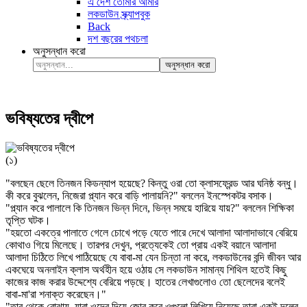
এ দেশ তোমার আমার
লকডাউন স্ক্র্যাপবুক
Back
দশ বছরের পথচলা
অনুসন্ধান করো
অনুসন্ধান করো
ভবিষ্যতের দ্বীপে
(১)
"বলছেন ছেলে তিনজন কিডন্যাপ হয়েছে? কিন্তু ওরা তো ক্লাসফ্রেন্ড আর ঘনিষ্ঠ বন্ধু।
কী করে বুঝলেন, নিজেরা প্ল্যান করে বাড়ি পালায়নি?" বললেন ইনস্পেকটর বসাক।
"প্ল্যান করে পালালে কি তিনজন ভিন্ন দিনে, ভিন্ন সময়ে হারিয়ে যায়?" বললেন শিক্ষিকা
তৃপ্তি ঘটক।
"হয়তো একত্রে পালাতে গেলে চোখে পড়ে যেতে পারে দেখে আলাদা আলাদাভাবে বেরিয়ে
কোথাও গিয়ে মিলেছে। তারপর দেখুন, প্রত্যেকেই তো প্রায় একই বয়ানে আলাদা
আলাদা চিঠিতে লিখে পাঠিয়েছে যে বাবা-মা যেন চিন্তা না করে, লকডাউনের বন্দি জীবন আর
একঘেয়ে অনলাইন ক্লাস অর্থহীন হয়ে ওঠায় সে লকডাউন সামান্য শিথিল হতেই কিছু
কাজের কাজ করার উদ্দেশ্যে বেরিয়ে পড়ছে। হাতের লেখাগুলোও তো ছেলেদের বলেই
বাবা-মা'রা শনাক্ত করেছেন।"
"তার থেকে বোঝায়, যারা ওদের দিয়ে জোর করে ওগুলো লিখিয়ে নিয়েছে তারা একই দলের