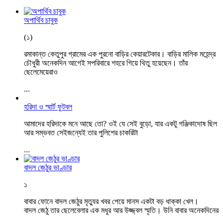
অপার্থিব চাবুক
(১)
রমাকান্ত কেতুপুর গ্রামের এক পুরনো বাড়ির কেয়ারটেকার। বাড়ির মালিক মহেন্দ্র
চৌধুরী অনেকদিন আগেই সপরিবারে শহরে গিয়ে থিতু হয়েছেন। তাঁর
ছেলেমেয়েরাও
...
হরিদা ও স্মার্ট ফুটবল
আমাদের হরিদাকে মনে আছে তো? ওই যে সেই বুড়ো, যার একটু গঞ্জিকাদোষ ছিল
আর সম্ভবত সেইজন্যেই তার পুলিশের চাকরিটা
...
বাদল জেঠুর ভাণ্ডার
১
বাবার ফোনে বাদল জেঠুর মৃত্যুর খবর পেয়ে মানস একটা বড় ধাক্কা খেল।
বাদল জেঠু তার ছেলেবেলার এক মধুর আর উজ্জ্বল স্মৃতি। উনি বাবার অনেকদিনের