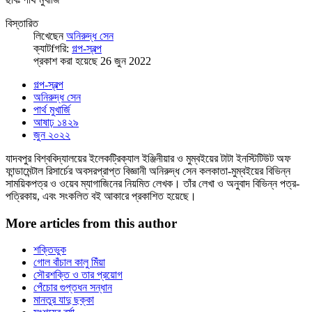
বিস্তারিত
লিখেছেন
অনিরুদ্ধ সেন
ক্যাটfগরি:
গল্প-স্বল্প
প্রকাশ করা হয়েছে 26 জুন 2022
গল্প-স্বল্প
অনিরুদ্ধ সেন
পার্থ মুখার্জি
আষাঢ় ১৪২৯
জুন ২০২২
যাদবপুর বিশ্ববিদ্যালয়ের ইলেকট্রিক্যাল ইঞ্জিনীয়ার ও মুম্বইয়ের টাটা ইনস্টিটিউট অফ
ফান্ডামেন্টাল রিসার্চের অবসরপ্রাপ্ত বিজ্ঞানী অনিরুদ্ধ সেন কলকাতা-মুম্বইয়ের বিভিন্ন
সাময়িকপত্র ও ওয়েব ম্যাগাজিনের নিয়মিত লেখক। তাঁর লেখা ও অনুবাদ বিভিন্ন পত্র-
পত্রিকায়, এবং সংকলিত বই আকারে প্রকাশিত হয়েছে।
More articles from this author
শক্তিভুক
গোল বাঁচাল কালু মিঁয়া
সৌরশক্তি ও তার প্রয়োগ
পেঁচোর গুপ্তধন সন্ধান
মানতুর যাদু ছক্কা