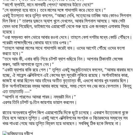
"কার্গো ফ্লাইট, মানে মালবাহী প্লেন? আমাদের উঠতে দেবে?"
"সে ব্যবস্থা হয়ে যাবে। তবে মালের সঙ্গে গাদাগাদি করে যেতে হবে।"
একটু ইতস্তত করে তৃপ্তি বললেন, "আচ্ছা দেখি, সত্যেনের তাবিজ আর কোনও সিগনাল
দিল কিনা।" তারপর দুজনে অ্যাপ খুলে দেখলেন, আবার সিগনাল আসছে। আর সেটা
যেমন ভাবা গিয়েছিল, ভাইজাগের এয়ারপোর্ট থেকে শুরু হয়ে এক জনবহুল এলাকায় স্থির
হয়েছে।
"ওরা সম্ভবত কাল ভোরে আবার রওনা দেবে। তাহলে বেলা দশটার মধ্যে কোচি পৌঁছবে।
পরেরটা লাক্ষাদ্বীপের কোথায় যাবে তার ওপর।"
"তাহলে আমরা মালের সাথে গাদাগাদি করেই যাব। ওদের আগেই পৌঁছে ওদের ফলো
করতে হবে।"
"তবে আর কী, এবার বাড়ি গিয়ে চটপট ব্যাগ গুছিয়ে নিন। আপনার ঠিকানাটা মেসেজ
করুন, আমি আপনাকে তুলে নেব।"
"একটা ব্যাপার বাকি রয়ে গেল।" তৃপ্তি একটু সঙ্কুচিতভাবে বললেন, "আমার বারবার মনে
হচ্ছে, ঐ সায়েন্স এক্সিবিশনে এই কেসের মূল সূত্রটা লুকিয়ে রয়েছে। অর্গানাইজার কারা,
জাজই বা কারা ছিলেন আর তাঁদের অতীত বৃত্তান্ত কী, এগুলো জানার খুব দরকার ছিল।
চিফ অর্গানাইজারের নম্বর আমার কাছে আছে, সময় পেলে সব বের করে ফেলতাম। কিন্তু
এত তাড়াতাড়ি —"
"আপনি না পারলেও আমরা পারব। নম্বরটা দিন।"
এরপর তিনি চটপট দু-তিন জায়গায় ডায়াল করলেন।
রাতের অন্ধকারে পুলিশ জিপ এয়ারপোর্টের দিকে ছুটে চলেছে। একরাশ উত্তেজনা বুকে
নিয়ে বসে আছেন তৃপ্তি। একটু আগে এক্সিবিশনের সংগঠক ও বিচারকদের সম্বন্ধে সব
খবর পাওয়া গেছে আর তৃপ্তি বিহ্বল হয়ে ভাবছেন। সবকিছু ঠিক ছকে মিলছে না।