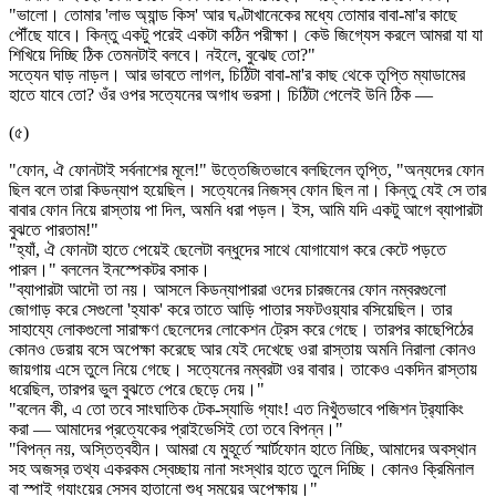
"ভালো। তোমার 'লাভ অ্যান্ড কিস' আর ঘণ্টাখানেকের মধ্যে তোমার বাবা-মা'র কাছে
পৌঁছে যাবে। কিন্তু একটু পরেই একটা কঠিন পরীক্ষা। কেউ জিগ্যেস করলে আমরা যা যা
শিখিয়ে দিচ্ছি ঠিক তেমনটাই বলবে। নইলে, বুঝেছ তো?"
সত্যেন ঘাড় নাড়ল। আর ভাবতে লাগল, চিঠিটা বাবা-মা'র কাছ থেকে তৃপ্তি ম্যাডামের
হাতে যাবে তো? ওঁর ওপর সত্যেনের অগাধ ভরসা। চিঠিটা পেলেই উনি ঠিক —
(৫)
"ফোন, ঐ ফোনটাই সর্বনাশের মূলে!" উত্তেজিতভাবে বলছিলেন তৃপ্তি, "অন্যদের ফোন
ছিল বলে তারা কিডন্যাপ হয়েছিল। সত্যেনের নিজস্ব ফোন ছিল না। কিন্তু যেই সে তার
বাবার ফোন নিয়ে রাস্তায় পা দিল, অমনি ধরা পড়ল। ইস, আমি যদি একটু আগে ব্যাপারটা
বুঝতে পারতাম!"
"হ্যাঁ, ঐ ফোনটা হাতে পেয়েই ছেলেটা বন্ধুদের সাথে যোগাযোগ করে কেটে পড়তে
পারল।" বললেন ইনস্পেকটর বসাক।
"ব্যাপারটা আদৌ তা নয়। আসলে কিডন্যাপাররা ওদের চারজনের ফোন নম্বরগুলো
জোগাড় করে সেগুলো 'হ্যাক' করে তাতে আড়ি পাতার সফটওয়্যার বসিয়েছিল। তার
সাহায্যে লোকগুলো সারাক্ষণ ছেলেদের লোকেশন ট্রেস করে গেছে। তারপর কাছেপিঠের
কোনও ডেরায় বসে অপেক্ষা করেছে আর যেই দেখেছে ওরা রাস্তায় অমনি নিরালা কোনও
জায়গায় এসে তুলে নিয়ে গেছে। সত্যেনের নম্বরটা ওর বাবার। তাকেও একদিন রাস্তায়
ধরেছিল, তারপর ভুল বুঝতে পেরে ছেড়ে দেয়।"
"বলেন কী, এ তো তবে সাংঘাতিক টেক-স্যাভি গ্যাং! এত নিখুঁতভাবে পজিশন ট্র‍্যাকিং
করা — আমাদের প্রত্যেকের প্রাইভেসিই তো তবে বিপন্ন।"
"বিপন্ন নয়, অস্তিত্বহীন। আমরা যে মুহূর্তে স্মার্টফোন হাতে নিচ্ছি, আমাদের অবস্থান
সহ অজস্র তথ্য একরকম স্বেচ্ছায় নানা সংস্থার হাতে তুলে দিচ্ছি। কোনও ক্রিমিনাল
বা স্পাই গ্যাংয়ের সেসব হাতানো শুধু সময়ের অপেক্ষায়।"