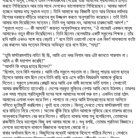
পরিবেশে মানুষ, সেখানে এমন শিক্ষাগুরুদের পেয়েছি যাঁরা আমাদের স্বাধীনভাবে চিন্তা
করতে শিখিয়েছেন আর তার সাথে দেশকেও ভালোবাসতে শিখিয়েছেন। আমার আদর্শ
হচ্ছেন আমার দাদু সুধাংশু দত্ত। তিনি আমাকে বড় বিজ্ঞানী হতে আর নিজের মর্যাদায়
বিশ্বের দরবারে দাঁড়িয়ে ভারতের মুখ উজ্জ্বল করতে অনুপ্রাণিত করেছেন। তাই তিনি
আমার নাম দিয়েছিলেন সত্যেন। তিনি শুধু আমার নন, আমাদের চারজনেরই আদর্শ।"
"সুধাংশু দত্ত — কী আশ্চর্য!" জয়ন্ত অস্ফুটস্বরে বললেন, "ঐ নামেরই একজন মানুষ
আমাকেও নতুন জীবন দিয়েছিলেন। তিনি ছিলেন বেলেঘাটার একটি স্কুলের শিক্ষক। তাঁর
ছবি আমি এখনও সঙ্গে বয়ে বেড়াই।" বলে তিনি ওয়ালেট থেকে এক বিবর্ণ সাদাকালো ফটো
বের করলেন আর সত্যেন বিস্ময়ে অভিভূত হয়ে বলে উঠল, "দাদু!"
"তুমি মাস্টারমশাইর নাতি! ছি ছি, আমি এত খবর নিলাম আর এটা জানতে পারলাম না।
আমি এ কী মহাপাপ করেছি!"
"আপনি কি দাদুর ছাত্র ছিলেন?"
"ছিলাম, তবে বিনি পয়সার। আমি তাঁর স্কুলে পড়তাম না। কিন্তু পাড়ায় ভালো ছাত্র
হিসেবে আমার নাম ছিল দেখে তিনি বাড়ি বয়ে এসে কঠিন বিষয়গুলি আমাকে বুঝিয়ে
দিতেন। স্কুলে চমৎকার রেজাল্ট করে আমি এক নামী কলেজে ভর্তি হলাম। সেখানেই
আমার রাজনীতিতে হাতেখড়ি। দেশের প্রকৃত মুক্তির নেশায় আমি মেতে উঠলাম। তারপর
এক সময় পাড়ায় প্রতিদ্বন্দ্বী দলের সঙ্গে আমাদের সংঘর্ষ শুরু হল। একদিন তারা হঠাৎ
আমাদের এলাকা দখল করে নিল। পালাতে না পেরে আমি উদভ্রান্তের মতো অলিতে
গলিতে ছুটোছুটি করছিলাম। খুনই হয়ে যেতাম। কিন্তু দেখতে পেয়ে মাস্টারমশাই হাত
ধরে বাড়িতে নিয়ে গেলেন। অনেক ঝুঁকি নিয়ে দুদিন আমাকে লুকিয়ে রেখে তারপর রাতের
অন্ধকারে নিরাপদে বের করে দিলেন। বাড়িতে থাকার সময় শুধু বলেছিলেন, তোমাদের
রাজনীতি নিয়ে ভালোমন্দ কিছু বলা আমার সাজে না। শুধু বলছি, তোমার প্রতিভা বিজ্ঞানে।
দেশকে ভালোবেসে থাকলে বিজ্ঞানকে অবহেলা কোরো না।
বাবার অর্থাভাব ছিল না। কিছুদিনের মধ্যেই আমাকে বিদেশে পাঠিয়ে দিলেন। সেখানে