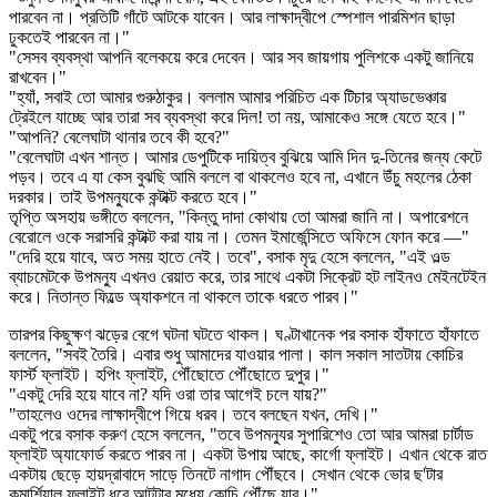
পারবেন না। প্রতিটি গাঁটে আটকে যাবেন। আর লাক্ষাদ্বীপে স্পেশাল পারমিশন ছাড়া
ঢুকতেই পারবেন না।"
"সেসব ব্যবস্থা আপনি বলেকয়ে করে দেবেন। আর সব জায়গায় পুলিশকে একটু জানিয়ে
রাখবেন।"
"হ্যাঁ, সবাই তো আমার গুরুঠাকুর। বললাম আমার পরিচিত এক টিচার অ্যাডভেঞ্চার
ট্রেইলে যাচ্ছে আর তারা সব ব্যবস্থা করে দিল! তা নয়, আমাকেও সঙ্গে যেতে হবে।"
"আপনি? বেলেঘাটা থানার তবে কী হবে?"
"বেলেঘাটা এখন শান্ত। আমার ডেপুটিকে দায়িত্ব বুঝিয়ে আমি দিন দু-তিনের জন্য কেটে
পড়ব। তবে এ যা কেস বুঝছি আমি বললে বা থাকলেও হবে না, এখানে উঁচু মহলের ঠেকা
দরকার। তাই উপমন্যুকে কন্টাক্ট করতে হবে।"
তৃপ্তি অসহায় ভঙ্গীতে বললেন, "কিন্তু দাদা কোথায় তো আমরা জানি না। অপারেশনে
বেরোলে ওকে সরাসরি কন্টাক্ট করা যায় না। তেমন ইমার্জেন্সিতে অফিসে ফোন করে —"
"দেরি হয়ে যাবে, অত সময় হাতে নেই। তবে", বসাক মৃদু হেসে বললেন, "এই ওল্ড
ব্যাচমেটকে উপমন্যু এখনও রেয়াত করে, তার সাথে একটা সিক্রেট হট লাইনও মেইনটেইন
করে। নিতান্ত ফিল্ডে অ্যাকশনে না থাকলে তাকে ধরতে পারব।"
তারপর কিছুক্ষণ ঝড়ের বেগে ঘটনা ঘটতে থাকল। ঘণ্টাখানেক পর বসাক হাঁফাতে হাঁফাতে
বললেন, "সবই তৈরি। এবার শুধু আমাদের যাওয়ার পালা। কাল সকাল সাতটায় কোচির
ফার্স্ট ফ্লাইট। হপিং ফ্লাইট, পৌঁছোতে পৌঁছোতে দুপুর।"
"একটু দেরি হয়ে যাবে না? যদি ওরা তার আগেই চলে যায়?"
"তাহলেও ওদের লাক্ষাদ্বীপে গিয়ে ধরব। তবে বলছেন যখন, দেখি।"
একটু পরে বসাক করুণ হেসে বললেন, "তবে উপমন্যুর সুপারিশেও তো আর আমরা চার্টাড
ফ্লাইট অ্যাফোর্ড করতে পারব না। একটা উপায় আছে, কার্গো ফ্লাইট। এখান থেকে রাত
একটায় ছেড়ে হায়দ্রাবাদে সাড়ে তিনটে নাগাদ পৌঁছবে। সেখান থেকে ভোর ছ'টার
কমার্শিয়াল ফ্লাইট ধরে আটটার মধ্যে কোচি পৌঁছে যাব।"