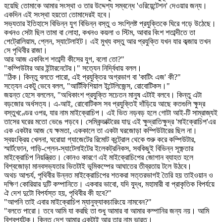
হয়েছি তোমাকে আমার সংস্থা ও তার উদ্দেশ্য সম্বন্ধে 'ওরিয়েন্টেশন' দেওয়ার জন্য।
একদিন এই সংস্থা হয়তো তোমাদেরই হবে।
সভ্যতার ইতিহাসে বিভিন্ন যুগ বিভিন্ন বস্তু ও সংশ্লিষ্ট প্রযুক্তিকে ঘিরে গড়ে উঠেছে।
কখনও সেটা ছিল তামা বা লোহা, কখনও কয়লা ও স্টিম, আবার বিংশ শতাব্দীতে তা
পেট্রোলিয়াম, প্লেন, স্যাটেলাইট। এই মুখ্য বস্তু আর প্রযুক্তি যখন যার কব্জায় তখন
সে পৃথিবীর রাজা।
আর আজ একবিংশ শতাব্দী কীসের যুগ, বলো তো?"
"কম্পিউটার আর ইন্টারনেটের।" সত্যেন নির্দ্বিধায় বলল।
"ঠিক। কিন্তু বলতে পারো, এই প্রযুক্তির অগ্রভাগ বা 'কাটিং এজ' কী?"
সত্যেন একটু ভেবে বলল, "আর্টিফিশিয়াল ইন্টেলিজেন্স, রোবোটিকস।"
জয়ন্ত হেসে বললেন, "অধিকাংশ প্রযুক্তি সচেতন মানুষ এটাই বলবে। কিন্তু এটা
বড়জোর অর্ধসত্য। এ-আই, রোবোটিকস সব প্রযুক্তিই দাঁড়িয়ে আছে কতগুলি ক্ষুদ্র
বস্তুখণ্ডের ওপর, যার নাম মাইক্রোচিপ। এই ভিত নড়বড় হলে গোটা আই-টি সাম্রাজ্যই
তাসের ঘরের মতো ভেঙে পড়বে। সেমিকন্ডাক্টরের যাদু এই ক্ষুদ্রাতিক্ষুদ্র 'মাইক্রোচিপ'এর
এক একটার আজ যে ক্ষমতা, এককালে তা একটা ঘরজোড়া কম্পিউটারের ছিল না।
স্বয়ংক্রিয় খেলনা, ঘরোয়া গ্যাজেটের রিমোট কন্ট্রোল থেকে শুরু করে কম্পিউটার,
স্মার্টফোন, গাড়ি-প্লেন-স্যাটেলাইটের ইলেকট্রনিকস, সবকিছুই বিভিন্ন সূক্ষ্ণতার
মাইক্রোচিপ নিয়ন্ত্রিত। কোনও কারণে এই মাইক্রোচিপের জোগান ব্যাহত হলে
বিশ্বজোড়া মানবসভ্যতার ভিতটাই ভূমিকম্পের আঘাতের তীব্রতায় টলে উঠবে।
অথচ আশ্চর্য, পৃথিবীর উন্নত মাইক্রোচিপের শতকরা সত্তরভাগই তৈরি হয় তাইওয়ান ও
দক্ষিণ কোরিয়ার দুটি কম্পানিতে। একবার ভাবো, যদি যুদ্ধ, মহামারী বা প্রাকৃতিক বিপর্যয়ে
ঐ দেশ দুটো বিপর্যস্ত হয়, পৃথিবীর কী হবে?"
"আপনি তাই এবার মাইক্রোচিপ ম্যানুফ্যাকচারিংয়ে নামবেন?"
"বলতে পারো। তবে আমি যা করছি তা শুধু আমার বা আমার কম্পানির জন্য নয়। আমি
বিশ্বপর্যটক। কিন্তু দেশ আমার একটাই আর তার নাম ভারত।