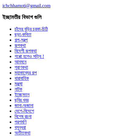
ichchhamoti@gmail.com
ইচ্ছামতীর বিভাগ গুলি
চাঁদের বুড়ির চরকা-চিঠি
ছড়া-কবিতা
গল্প-স্বল্প
রূপকথা
বিদেশী রূপকথা
গপ্পো হলেও সত্যি !
আনমনে
পুরাণকথা
মহাকাব্যের গল্প
ধারাবাহিক
মঞ্জুষা
নাটক
ইচ্ছেমতন
ছবির খবর
জানা-অজানা
দেশে-বিদেশে
বিশেষ রচনা
পরশমণি
বসুন্ধরা
অতীতকথা