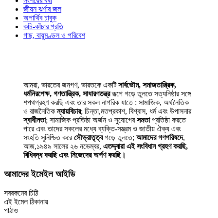
সংশয়ের বর্ষা
জীয়ন ঝর্ণার জল
অপার্থিব চাবুক
কচি-কাঁচার প্রতি
গাছ, বায়ুমণ্ডল ও পরিবেশ
আমরা, ভারতের জনগণ, ভারতকে একটি
সার্বভৌম, সমাজতান্ত্রিক,
ধর্মনিরপেক্ষ, গণতান্ত্রিক, সাধারণতন্ত্র
রূপে গড়ে তুলতে সত্যনিষ্ঠার সঙ্গে
শপথগ্রহণ করছি এবং তার সকল নাগরিক যাতে : সামাজিক, অর্থনৈতিক
ও রাজনৈতিক
ন্যায়বিচার
; চিন্তা,মতপ্রকাশ, বিশ্বাস, ধর্ম এবং উপাসনার
স্বাধীনতা
; সামাজিক প্রতিষ্ঠা অর্জন ও সুযোগের
সমতা
প্রতিষ্ঠা করতে
পারে এবং তাদের সকলের মধ্যে ব্যক্তি-সম্ভ্রম ও জাতীয় ঐক্য এবং
সংহতি সুনিশ্চিত করে
সৌভ্রাতৃত্ব
গড়ে তুলতে;
আমাদের গণপরিষদে
,
আজ,১৯৪৯ সালের ২৬ নভেম্বর,
এতদ্দ্বারা এই সংবিধান গ্রহণ করছি,
বিধিবদ্ধ করছি এবং নিজেদের অর্পণ করছি।
আমাদের ইমেইল আইডি
সবরকমের চিঠি
এই ইমেল ঠিকানায়
পাঠাও