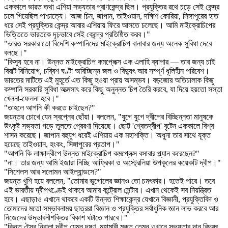
এককালে ভারত তথা এশিয়া সভ্যতার প্রাণকেন্দ্র ছিল। প্রযুক্তির রথে চড়ে সেই কেন্দ্র
চলে গিয়েছিল পাশ্চাত্যে। আজ চিন, জাপান, তাইওয়ান, দক্ষিণ কোরিয়া, সিঙ্গাপুরের হাত
ধরে সেই প্রযুক্তির কেন্দ্র আবার এশিয়ায় ফিরে আসতে চলেছে। আমি মাইক্রোচিপের
ভিত্তিতে ভারতকে দৃঢ়ভাবে সেই কেন্দ্রে প্রতিষ্ঠিত করব।"
"ভারত সরকার তো বিদেশি কম্পানিদের মাইক্রোচিপ বানাবার জন্য অনেক সুবিধা দেবে
বলছে।"
"কিস্যু হবে না। উন্নত মাইক্রোচিপ কমপ্লেক্স এক এলাহি ব্যাপার — তার জন্য চাই
বিরাট বিনিয়োগ, চব্বিশ ঘণ্টা অবিচ্ছিন্ন জল ও বিদ্যুৎ আর সম্পূর্ণ ধূলিহীন পরিবেশ।
ভারতের মাটিতে এই মুহূর্তে এত কিছু হওয়া প্রায় অসম্ভব। বড়জোর অতিচালাক কিছু
কম্পানি সরকারি সুবিধা আত্মসাৎ করে কিছু অনুন্নত চিপ তৈরি করবে, যা দিয়ে হয়তো সস্তা
খেলনা-ফেলনা হবে।"
"তাহলে আপনি কী করতে চাইছেন?"
জয়ন্তর চোখে যেন স্বপ্নের ছোঁয়া। বললেন, "যুগে যুগে দ্বীপের বিচ্ছিন্নতা মানুষকে
উৎকৃষ্ট সভ্যতা গড়ে তুলতে প্রেরণা দিয়েছে। ছোট্ট 'শ্বেতদ্বীপ' বৃটেন এককালে বিশ্ব
শাসন করেছে। জাপান বহুযুগ ধরেই এশিয়ায় এক মহাশক্তি। অধুনা তার সাথে যূক্ত
হয়েছে তাইওয়ান, হংকং, সিঙ্গাপুরের প্রতাপ।"
"আপনি কি লাক্ষাদ্বীপে উন্নত মাইক্রোচিপ কমপ্লেক্স বসাবার প্ল্যান করেছেন?"
"না। তার জন্য আমি ইজারা নিচ্ছি আফ্রিকা ও অস্ট্রেলিয়া উপকূলের কয়েকটি দ্বীপ।"
"সিশেলস আর সলোমন আইল্যান্ডসে?"
জয়ন্ত খুশি হয়ে বললেন, "তোমার ভূগোলের জ্ঞানও তো চমৎকার। হতেই পারে। তবে
এই ভারতীয় দ্বীপখণ্ডেই থাকবে আমার কন্ট্রোল সেন্টার। এখান থেকেই সব নিয়ন্ত্রিত
হবে। এছাড়াও এখানে থাকবে একটি উন্নত শিক্ষাকেন্দ্র যেখানে বিজ্ঞানী, প্রযুক্তিবিদ ও
তোমাদের মতো সম্ভাবনাময় ছাত্ররা বিজ্ঞান ও প্রযুক্তির সর্বাধুনিক জ্ঞান লাভ করবে আর
নিজেদের উদ্ভাবনীশক্তির বিকাশ ঘটাতে পারবে।"
"কিন্তু ঐসব নিরালা দ্বীপ যেমন দূষণ, মহামারী মুক্ত তেমন ওখানে সভ্যতার দান বিদ্যুৎ,