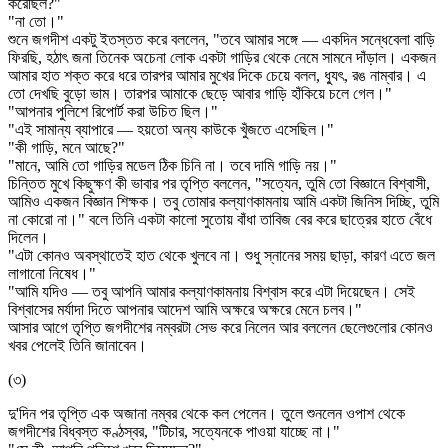
করেছিল?"
"না তো।"
শুনে জগদীশ একটু ইতস্তত করে বললেন, "তবে আমার সঙ্গে — একদিন সন্ধেবেলা বাড়ি
ফিরছি, হঠাৎ জনা তিনেক অচেনা লোক একটা গাড়ির থেকে নেমে সামনে দাঁড়াল। একজন
আমার হাত শক্ত করে ধরে তারপর আমার মুখের দিকে চেয়ে বলল, ধ্যুৎ, রঙ নাম্বার। এ
তো দেখছি বুড়ো ভাম। তারপর আমাকে ছেড়ে আবার গাড়ি হাঁকিয়ে চলে গেল।"
"আপনার পুলিশে রিপোর্ট করা উচিত ছিল।"
"এই সামান্য ব্যাপারে — হয়তো অন্য কাউকে খুঁজতে এসেছিল।"
"কী গাড়ি, মনে আছে?"
"মানে, আমি তো গাড়ির মডেল ঠিক চিনি না। তবে দামি গাড়ি নয়।"
চিন্তিত মুখে কিছুক্ষণ কী ভাবার পর তৃপ্তি বললেন, "সত্যেন, তুমি তো বিজ্ঞানে বিশ্বাসী,
আমিও একজন বিজ্ঞান শিক্ষক। তবু তোমার কল্যাণকামনায় আমি একটা জিনিস দিচ্ছি, তুমি
না কোরো না।" বলে তিনি একটা কালো সুতোয় বাঁধা তাবিজ বের করে ছাত্রের হাতে বেঁধে
দিলেন।
"এটা কোনও অবস্থাতেই হাত থেকে খুলবে না। শুধু স্নানের সময় ছাড়া, কারণ এতে জল
লাগানো নিষেধ।"
"আমি যদিও — তবু আপনি আমার কল্যাণকামনায় বিশ্বাস করে এটা দিয়েছেন। সেই
বিশ্বাসের মর্যাদা দিতে আপনার আদেশ আমি অক্ষরে অক্ষরে মেনে চলব।"
আসার আগে তৃপ্তি জগদীশের নম্বরটা সেভ করে নিলেন আর বললেন ছেলেগুলোর কোনও
খবর পেলেই তিনি জানাবেন।
(৩)
দু'দিন পর তৃপ্তি এক অজানা নম্বর থেকে কল পেলেন। তুলে শুনলেন ওপাশ থেকে
জগদীশের বিধ্বস্ত কণ্ঠস্বর, "টিচার, সত্যেনকে পাওয়া যাচ্ছে না।"