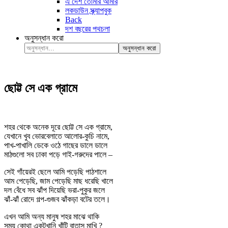
এ দেশ তোমার আমার
লকডাউন স্ক্র্যাপবুক
Back
দশ বছরের পথচলা
অনুসন্ধান করো
অনুসন্ধান করো
ছোট্ট সে এক গ্রামে
শহর থেকে অনেক দূরে ছোট্ট সে এক গ্রামে,
যেখানে খুব ভোরবেলাতে আলোর-কুচি নামে,
পাখ-পাখালি ডেকে ওঠে গাছের ডালে ডালে
মাঠগুলো সব ঢাকা পড়ে গাই-গরুদের পালে –
সেই গাঁয়েরই ছেলে আমি পড়েছি পাঠশালে
আম পেড়েছি, জাম পেড়েছি মাছ ধরেছি খালে
দল বেঁধে সব ঝাঁপ দিয়েছি ভরা-পুকুর জলে
ঝাঁ-ঝাঁ রোদে গল্প-গুজব ঝাঁকড়া বটের তলে।
এখন আমি অন্য মানুষ শহর মাঝে থাকি
সময় কোথা একটুখানি খাঁটি বাতাস মাখি ?