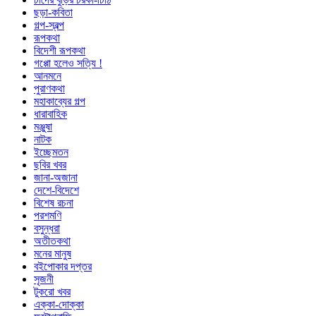
ছড়া-কবিতা
গল্প-স্বল্প
রূপকথা
বিদেশী রূপকথা
গপ্পো হলেও সত্যি !
আনমনে
পুরাণকথা
মহাকাব্যের গল্প
ধারাবাহিক
মঞ্জুষা
নাটক
ইচ্ছেমতন
ছবির খবর
জানা-অজানা
দেশে-বিদেশে
বিশেষ রচনা
পরশমণি
বসুন্ধরা
অতীতকথা
মনের মানুষ
বইপোকার দপ্তর
সৃজনী
টুকরো খবর
এক্কা-দোক্কা