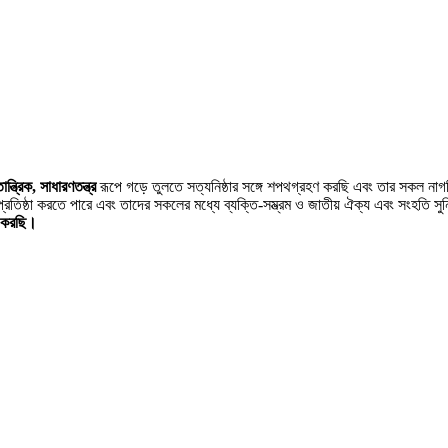
ন্ত্রিক, সাধারণতন্ত্র
রূপে গড়ে তুলতে সত্যনিষ্ঠার সঙ্গে শপথগ্রহণ করছি এবং তার সকল না
্রতিষ্ঠা করতে পারে এবং তাদের সকলের মধ্যে ব্যক্তি-সম্ভ্রম ও জাতীয় ঐক্য এবং সংহতি সু
ণ করছি।