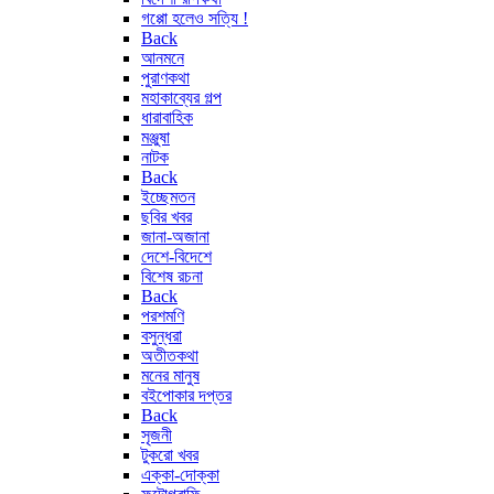
গপ্পো হলেও সত্যি !
Back
আনমনে
পুরাণকথা
মহাকাব্যের গল্প
ধারাবাহিক
মঞ্জুষা
নাটক
Back
ইচ্ছেমতন
ছবির খবর
জানা-অজানা
দেশে-বিদেশে
বিশেষ রচনা
Back
পরশমণি
বসুন্ধরা
অতীতকথা
মনের মানুষ
বইপোকার দপ্তর
Back
সৃজনী
টুকরো খবর
এক্কা-দোক্কা