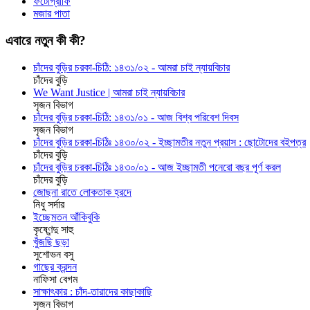
ফটোগ্রাফি
মজার পাতা
এবারে নতুন কী কী?
চাঁদের বুড়ির চরকা-চিঠি: ১৪৩১/০২ - আমরা চাই ন্যায়বিচার
চাঁদের বুড়ি
We Want Justice | আমরা চাই ন্যায়বিচার
সৃজন বিভাগ
চাঁদের বুড়ির চরকা-চিঠি: ১৪৩১/০১ - আজ বিশ্ব পরিবেশ দিবস
সৃজন বিভাগ
চাঁদের বুড়ির চরকা-চিঠিঃ ১৪৩০/০২ - ইচ্ছামতীর নতুন প্রয়াস : ছোটোদের বইপত্র
চাঁদের বুড়ি
চাঁদের বুড়ির চরকা-চিঠিঃ ১৪৩০/০১ - আজ ইচ্ছামতী পনেরো বছর পূর্ণ করল
চাঁদের বুড়ি
জোছনা রাতে লোকতাক হ্রদে
নিধু সর্দার
ইচ্ছেমতন আঁকিবুকি
কৃষ্ণেন্দু সাহু
খুঁজছি ছড়া
সুশোভন বসু
গাছের ক্রন্দন
নাফিসা বেগম
সাক্ষাৎকার : চাঁদ-তারাদের কাছাকাছি
সৃজন বিভাগ