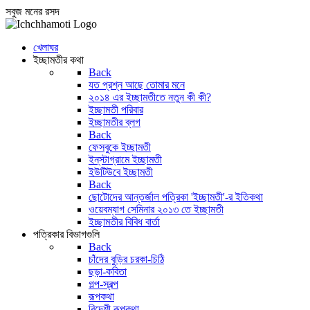
সবুজ মনের রসদ
খেলাঘর
ইচ্ছামতীর কথা
Back
যত প্রশ্ন আছে তোমার মনে
২০১৪ এর ইচ্ছামতীতে নতুন কী কী?
ইচ্ছামতী পরিবার
ইচ্ছামতীর ব্লগ
Back
ফেসবুকে ইচ্ছামতী
ইন্‌স্টাগ্রামে ইচ্ছামতী
ইউটিউবে ইচ্ছামতী
Back
ছোটোদের আন্তর্জাল পত্রিকা 'ইচ্ছামতী'-র ইতিকথা
ওয়েবম্যাগ সেমিনার ২০১৩ তে ইচ্ছামতী
ইচ্ছামতীর বিবিধ বার্তা
পত্রিকার বিভাগগুলি
Back
চাঁদের বুড়ির চরকা-চিঠি
ছড়া-কবিতা
গল্প-স্বল্প
রূপকথা
বিদেশী রূপকথা