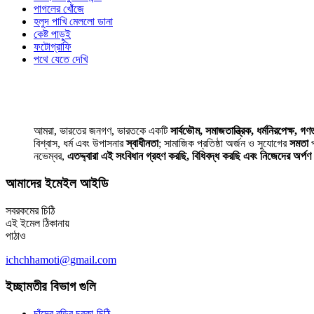
পাগলের খোঁজে
হলুদ পাখি মেললো ডানা
কেষ্ট পাড়ুই
ফটোগ্রাফি
পথে যেতে দেখি
আমরা, ভারতের জনগণ, ভারতকে একটি
সার্বভৌম, সমাজতান্ত্রিক, ধর্মনিরপেক্ষ, গণতা
বিশ্বাস, ধর্ম এবং উপাসনার
স্বাধীনতা
; সামাজিক প্রতিষ্ঠা অর্জন ও সুযোগের
সমতা
প
নভেম্বর,
এতদ্দ্বারা এই সংবিধান গ্রহণ করছি, বিধিবদ্ধ করছি এবং নিজেদের অর্প
আমাদের ইমেইল আইডি
সবরকমের চিঠি
এই ইমেল ঠিকানায়
পাঠাও
ichchhamoti@gmail.com
ইচ্ছামতীর বিভাগ গুলি
চাঁদের বুড়ির চরকা-চিঠি