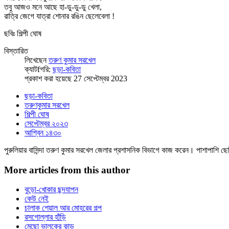
তবু আজও মনে আছে হা-ডু-ডু-ডু খেলা,
রাত্রি জেগে যাত্রা শোনার রঙিন ছেলেবেলা !
ছবিঃ শিল্পী ঘোষ
বিস্তারিত
লিখেছেন
তরুণ কুমার সরখেল
ক্যাটfগরি:
ছড়া-কবিতা
প্রকাশ করা হয়েছে 27 সেপ্টেম্বর 2023
ছড়া-কবিতা
তরুণকুমার সরখেল
শিল্পী ঘোষ
সেপ্টেম্বর ২০২৩
আশ্বিন ১৪৩০
পুরুলিয়ার বাসিন্দা তরুণ কুমার সরখেল জেলার প্রশাসনিক বিভাগে কাজ করেন। পাশাপাশি 
More articles from this author
বুড়ো-খোকার ছন্দযাপন
কেউ নেই
চালাক শেয়াল আর মোহরের গল্প
রসগোল্লার হাঁড়ি
মেছো ভালুকের কান্ড