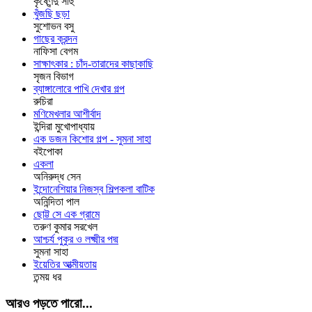
কৃষ্ণেন্দু সাহু
খুঁজছি ছড়া
সুশোভন বসু
গাছের ক্রন্দন
নাফিসা বেগম
সাক্ষাৎকার : চাঁদ-তারাদের কাছাকাছি
সৃজন বিভাগ
ব্যাঙ্গালোরে পাখি দেখার গল্প
রুচিরা
মণিমেখলার আশীর্বাদ
ইন্দিরা মুখোপাধ্যায়
এক ডজন কিশোর গল্প - সুমনা সাহা
বইপোকা
একলা
অনিরুদ্ধ সেন
ইন্দোনেশিয়ার নিজস্ব শিল্পকলা বাটিক
অনিন্দিতা পাল
ছোট্ট সে এক গ্রামে
তরুণ কুমার সরখেল
আশ্চর্য পুকুর ও লক্ষ্মীর পদ্ম
সুমনা সাহা
ইয়েতির আত্মীয়তায়
তন্ময় ধর
আরও পড়তে পারো...