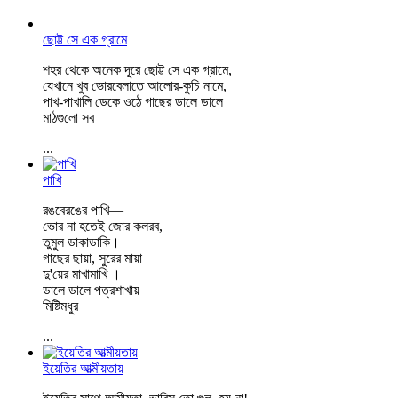
ছোট্ট সে এক গ্রামে
শহর থেকে অনেক দূরে ছোট্ট সে এক গ্রামে,
যেখানে খুব ভোরবেলাতে আলোর-কুচি নামে,
পাখ-পাখালি ডেকে ওঠে গাছের ডালে ডালে
মাঠগুলো সব
...
পাখি
রঙবেরঙের পাখি―
ভোর না হতেই জোর কলরব,
তুমুল ডাকাডাকি।
গাছের ছায়া, সুরের মায়া
দু'য়ের মাখামাখি ।
ডালে ডালে পত্রশাখায়
মিষ্টিমধুর
...
ইয়েতির আত্মীয়তায়