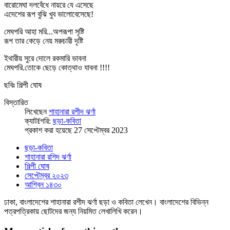
বারোমেঘা দলবেঁধে নায়রে যে এসেছে
এদেশের রূপ বুঝি খুব ভালোবেসেছে!
মেঘপরি আহা মরি...অপরূপা সৃষ্টি
রূপ তার কেড়ে নেয় মরুচারী দৃষ্টি
ইথারীয় সুরে দোলে রকমারি ভাবনা
মেঘপরি.তোকে ছেড়ে কোত্থাও যাবনা !!!!
ছবিঃ শিল্পী ঘোষ
বিস্তারিত
লিখেছেন
শাহানারা রশীদ ঝর্ণা
ক্যাটfগরি:
ছড়া-কবিতা
প্রকাশ করা হয়েছে 27 সেপ্টেম্বর 2023
ছড়া-কবিতা
শাহানারা রশিদ ঝর্ণা
শিল্পী ঘোষ
সেপ্টেম্বর ২০২৩
আশ্বিন ১৪৩০
ঢাকা, বাংলাদেশের শাহানারা রশীদ ঝর্ণা ছড়া ও কবিতা লেখেন। বাংলাদেশের বিভিন্ন
পত্রপত্রিকায় ছোটদের জন্য নিয়মিত লেখালিখি করেন।