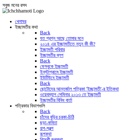
সবুজ মনের রসদ
খেলাঘর
ইচ্ছামতীর কথা
Back
যত প্রশ্ন আছে তোমার মনে
২০১৪ এর ইচ্ছামতীতে নতুন কী কী?
ইচ্ছামতী পরিবার
ইচ্ছামতীর ব্লগ
Back
ফেসবুকে ইচ্ছামতী
ইন্‌স্টাগ্রামে ইচ্ছামতী
ইউটিউবে ইচ্ছামতী
Back
ছোটোদের আন্তর্জাল পত্রিকা 'ইচ্ছামতী'-র ইতিকথা
ওয়েবম্যাগ সেমিনার ২০১৩ তে ইচ্ছামতী
ইচ্ছামতীর বিবিধ বার্তা
পত্রিকার বিভাগগুলি
Back
চাঁদের বুড়ির চরকা-চিঠি
ছড়া-কবিতা
গল্প-স্বল্প
রূপকথা
বিদেশী রূপকথা