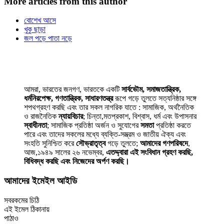
More articles from this author
বোশেখ আসে
খুকু ছাড়া
জল পড়ে পাতা নড়ে
আমরা, ভারতের জনগণ, ভারতকে একটি
সার্বভৌম, সমাজতান্ত্রিক,
ধর্মনিরপেক্ষ, গণতান্ত্রিক, সাধারণতন্ত্র
রূপে গড়ে তুলতে সত্যনিষ্ঠার সঙ্গে
শপথগ্রহণ করছি এবং তার সকল নাগরিক যাতে : সামাজিক, অর্থনৈতিক
ও রাজনৈতিক
ন্যায়বিচার
; চিন্তা,মতপ্রকাশ, বিশ্বাস, ধর্ম এবং উপাসনার
স্বাধীনতা
; সামাজিক প্রতিষ্ঠা অর্জন ও সুযোগের
সমতা
প্রতিষ্ঠা করতে
পারে এবং তাদের সকলের মধ্যে ব্যক্তি-সম্ভ্রম ও জাতীয় ঐক্য এবং
সংহতি সুনিশ্চিত করে
সৌভ্রাতৃত্ব
গড়ে তুলতে;
আমাদের গণপরিষদে
,
আজ,১৯৪৯ সালের ২৬ নভেম্বর,
এতদ্দ্বারা এই সংবিধান গ্রহণ করছি,
বিধিবদ্ধ করছি এবং নিজেদের অর্পণ করছি।
আমাদের ইমেইল আইডি
সবরকমের চিঠি
এই ইমেল ঠিকানায়
পাঠাও