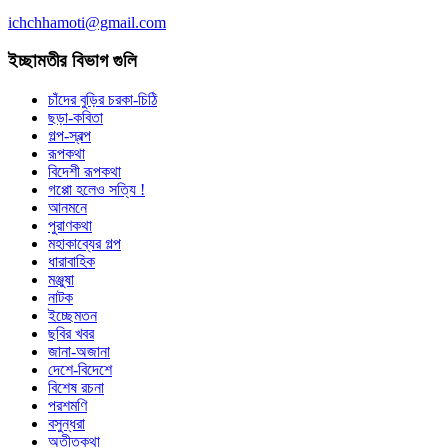
ichchhamoti@gmail.com
ইচ্ছামতীর বিভাগ গুলি
চাঁদের বুড়ির চরকা-চিঠি
ছড়া-কবিতা
গল্প-স্বল্প
রূপকথা
বিদেশী রূপকথা
গপ্পো হলেও সত্যি !
আনমনে
পুরাণকথা
মহাকাব্যের গল্প
ধারাবাহিক
মঞ্জুষা
নাটক
ইচ্ছেমতন
ছবির খবর
জানা-অজানা
দেশে-বিদেশে
বিশেষ রচনা
পরশমণি
বসুন্ধরা
অতীতকথা