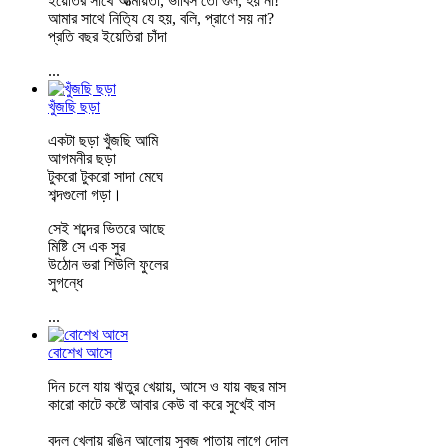
ইয়েতির সাথে আত্মীয়তা, ভাবিস তো গুল, হয় না!
আমার সাথে নিত‍্যি যে হয়, বলি, প্রাণে সয় না?
প্রতি বছর ইয়েতিরা চাঁদা
...
খুঁজছি ছড়া
একটা ছড়া খুঁজছি আমি
আগমনীর ছড়া
টুকরো টুকরো সাদা মেঘে
শব্দগুলো গড়া।
সেই শব্দের ভিতরে আছে
মিষ্টি সে এক সুর
উঠোন ভরা শিউলি ফুলের
সুগন্ধে
...
বোশেখ আসে
দিন চলে যায় ঋতুর খেয়ায়, আসে ও যায় বছর মাস
কারো কাটে কষ্টে আবার কেউ বা করে সুখেই বাস
বদল খেলায় রঙিন আলোয় সুবজ পাতায় লাগে দোল