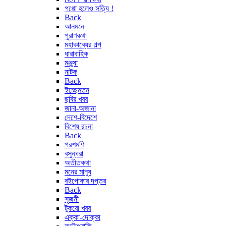
গপ্পো হলেও সত্যি !
Back
আনমনে
পুরাণকথা
মহাকাব্যের গল্প
ধারাবাহিক
মঞ্জুষা
নাটক
Back
ইচ্ছেমতন
ছবির খবর
জানা-অজানা
দেশে-বিদেশে
বিশেষ রচনা
Back
পরশমণি
বসুন্ধরা
অতীতকথা
মনের মানুষ
বইপোকার দপ্তর
Back
সৃজনী
টুকরো খবর
এক্কা-দোক্কা