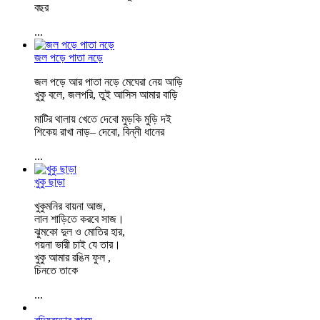
বছর
...
জল পড়ে পাতা নড়ে
জল পড়ে আর পাতা নড়ে মেঘেরা নেয় আড়ি
খুকু বলে, জলপরি, তুই আসিস আমার বাড়ি
মাটির থালায় খেতে দেবো মুড়কি মুড়ি দই
শিকেয় রাখা নাড়– দেবো, বিন্নী ধানের
...
খুকু ছাড়া
খুকুমনির বায়না আজ,
লাল শাড়িতে করবে সাজ।
ঝুমকো দুল ও মোতির হার,
গয়না ভারী চাই যে তার।
খুকু আমার রঙিন ফুল ,
চিনতে তাকে
...