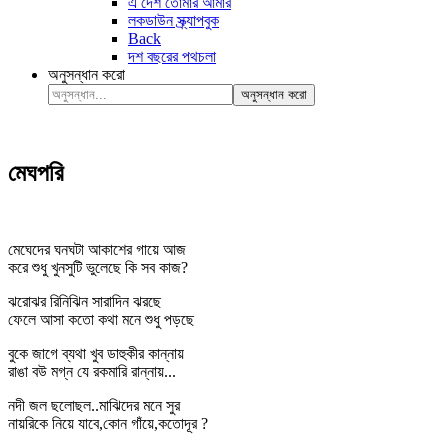
এ দেশ তোমার আমার
লকডাউন স্ক্র্যাপবুক
Back
দশ বছরের পথচলা
অনুসন্ধান করো
অনুসন্ধান করো
মেঘপরি
মেঘেদের ঘনঘটা আকাশের গায়ে আজ
করে শুধু খুনসুটি ভুলেছে কি সব কাজ?
ঝরোঝর রিনিঝিন সারাদিন ঝরছে
ফেলে আসা কতো কথা মনে শুধু পড়ছে
বুকে জাগে ব্যথা খুব ডাহুকীর কান্নায়
রাঙা বউ মগ্ন যে রকমারি রান্নায়...
নদী জল ছলোছল..মাঝিদের মনে সুর
নায়রিকে নিয়ে যাবে,কোন গাঁয়ে,কতোদূর ?