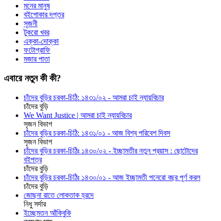
মনের মানুষ
বইপোকার দপ্তর
সৃজনী
টুকরো খবর
এক্কা-দোক্কা
ফটোগ্রাফি
মজার পাতা
এবারে নতুন কী কী?
চাঁদের বুড়ির চরকা-চিঠি: ১৪৩১/০২ - আমরা চাই ন্যায়বিচার
চাঁদের বুড়ি
We Want Justice | আমরা চাই ন্যায়বিচার
সৃজন বিভাগ
চাঁদের বুড়ির চরকা-চিঠি: ১৪৩১/০১ - আজ বিশ্ব পরিবেশ দিবস
সৃজন বিভাগ
চাঁদের বুড়ির চরকা-চিঠিঃ ১৪৩০/০২ - ইচ্ছামতীর নতুন প্রয়াস : ছোটোদের
বইপত্র
চাঁদের বুড়ি
চাঁদের বুড়ির চরকা-চিঠিঃ ১৪৩০/০১ - আজ ইচ্ছামতী পনেরো বছর পূর্ণ করল
চাঁদের বুড়ি
জোছনা রাতে লোকতাক হ্রদে
নিধু সর্দার
ইচ্ছেমতন আঁকিবুকি