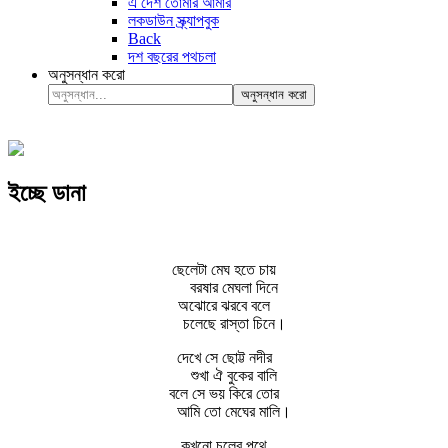
এ দেশ তোমার আমার
লকডাউন স্ক্র্যাপবুক
Back
দশ বছরের পথচলা
অনুসন্ধান করো
অনুসন্ধান করো
ইচ্ছে ডানা
ছেলেটা মেঘ হতে চায়
বরষার মেঘলা দিনে
অঝোরে ঝরবে বলে
চলেছে রাস্তা চিনে।
দেখে সে ছোট্ট নদীর
শুখা ঐ বুকের বালি
বলে সে ভয় কিরে তোর
আমি তো মেঘের মালি।
কখনো চলের পথে