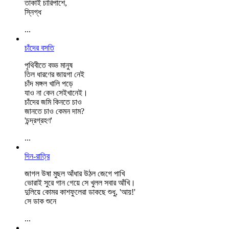
তাকাই চারিপাশে,
স্নিগ্ধ
...
চাঁদের বসতি
পৃথিবীতে বড্ড মানুষ
তিল ধারণের জায়গা নেই
চাঁদ মঙ্গল খালি পড়ে
যাও না কেন সেইখানেই।
চাঁদের জমি কিনতে চাও
জানতে চাও কেমন দাম?
'চন্দ্রগ্রহণ'
...
দিন-রাত্রি
জাগল উষা মুছল আঁধার উঠল জেগে পাখি
ভোরাই সুরে গান গেয়ে সে খুলল সবার আঁখি।
দুলিয়ে কোমর কাশফুলেরা ডাকছে শুধু, 'আয়!'
সে ডাক শুনে
...