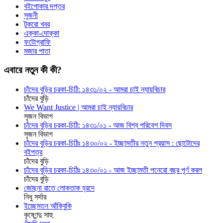
বইপোকার দপ্তর
সৃজনী
টুকরো খবর
এক্কা-দোক্কা
ফটোগ্রাফি
মজার পাতা
এবারে নতুন কী কী?
চাঁদের বুড়ির চরকা-চিঠি: ১৪৩১/০২ - আমরা চাই ন্যায়বিচার
চাঁদের বুড়ি
We Want Justice | আমরা চাই ন্যায়বিচার
সৃজন বিভাগ
চাঁদের বুড়ির চরকা-চিঠি: ১৪৩১/০১ - আজ বিশ্ব পরিবেশ দিবস
সৃজন বিভাগ
চাঁদের বুড়ির চরকা-চিঠিঃ ১৪৩০/০২ - ইচ্ছামতীর নতুন প্রয়াস : ছোটোদের
বইপত্র
চাঁদের বুড়ি
চাঁদের বুড়ির চরকা-চিঠিঃ ১৪৩০/০১ - আজ ইচ্ছামতী পনেরো বছর পূর্ণ করল
চাঁদের বুড়ি
জোছনা রাতে লোকতাক হ্রদে
নিধু সর্দার
ইচ্ছেমতন আঁকিবুকি
কৃষ্ণেন্দু সাহু