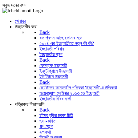
সবুজ মনের রসদ
খেলাঘর
ইচ্ছামতীর কথা
Back
যত প্রশ্ন আছে তোমার মনে
২০১৪ এর ইচ্ছামতীতে নতুন কী কী?
ইচ্ছামতী পরিবার
ইচ্ছামতীর ব্লগ
Back
ফেসবুকে ইচ্ছামতী
ইন্‌স্টাগ্রামে ইচ্ছামতী
ইউটিউবে ইচ্ছামতী
Back
ছোটোদের আন্তর্জাল পত্রিকা 'ইচ্ছামতী'-র ইতিকথা
ওয়েবম্যাগ সেমিনার ২০১৩ তে ইচ্ছামতী
ইচ্ছামতীর বিবিধ বার্তা
পত্রিকার বিভাগগুলি
Back
চাঁদের বুড়ির চরকা-চিঠি
ছড়া-কবিতা
গল্প-স্বল্প
রূপকথা
বিদেশী রূপকথা