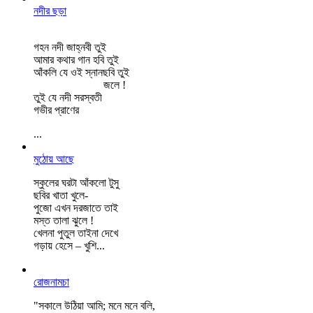
নদীর ছড়া
গহন নদী জাহ্নবী তুই
আমার কথার গান হবি তুই
আঁকলি যে ওই স্নানছবি তুই
জলে !
তুই যে নদী সরস্বতী
গভীর প্রাণের
...
মুঠোয় আছে
স্কুলের ঘরটা আঁকলো টুসু
ছবির খাতা খুলে-
পুজো এখন দরজাতে তাই
মস্ত তালা ঝুলে !
খেলনা পুতুল তাইনা দেখে
গড়ায় হেসে – খুশি
...
রোজনামচা
"সকালে উঠিয়া আমি; মনে মনে বলি,