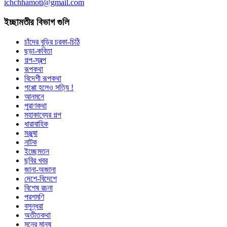
ichchhamoti@gmail.com
ইচ্ছামতীর বিভাগ গুলি
চাঁদের বুড়ির চরকা-চিঠি
ছড়া-কবিতা
গল্প-স্বল্প
রূপকথা
বিদেশী রূপকথা
গপ্পো হলেও সত্যি !
আনমনে
পুরাণকথা
মহাকাব্যের গল্প
ধারাবাহিক
মঞ্জুষা
নাটক
ইচ্ছেমতন
ছবির খবর
জানা-অজানা
দেশে-বিদেশে
বিশেষ রচনা
পরশমণি
বসুন্ধরা
অতীতকথা
মনের মানুষ