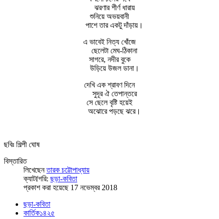
ঝরণার শীর্ণ ধারায়
শুনিয়ে অভয়বানী
পাশে তার একটু দাঁড়ায়।
এ ভাবেই নিত্য খোঁজে
ছেলেটা মেঘ-ঠিকানা
সাগরে, নদীর বুকে
উড়িয়ে উজল ডানা।
দেখি এক শ্রাবণ দিনে
সুদূর ঐ তেপান্তরে
সে ছেলে বৃষ্টি হয়েই
অঝোরে পড়ছে ঝরে।
ছবিঃ শিল্পী ঘোষ
বিস্তারিত
লিখেছেন
তারক চট্টোপাধ্যায়
ক্যাটfগরি:
ছড়া-কবিতা
প্রকাশ করা হয়েছে 17 নভেম্বর 2018
ছড়া-কবিতা
কার্তিক১৪২৫