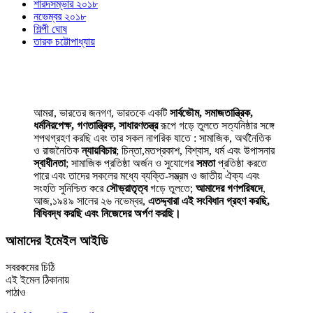
শারদসম্ভার ২০১৮
নভেম্বর ২০১৮
শিল্পী ঘোষ
তারক চট্টোপাধ্যায়
আমরা, ভারতের জনগণ, ভারতকে একটি
সার্বভৌম, সমাজতান্ত্রিক,
ধর্মনিরপেক্ষ, গণতান্ত্রিক, সাধারণতন্ত্র
রূপে গড়ে তুলতে সত্যনিষ্ঠার সঙ্গে
শপথগ্রহণ করছি এবং তার সকল নাগরিক যাতে : সামাজিক, অর্থনৈতিক
ও রাজনৈতিক
ন্যায়বিচার
; চিন্তা,মতপ্রকাশ, বিশ্বাস, ধর্ম এবং উপাসনার
স্বাধীনতা
; সামাজিক প্রতিষ্ঠা অর্জন ও সুযোগের
সমতা
প্রতিষ্ঠা করতে
পারে এবং তাদের সকলের মধ্যে ব্যক্তি-সম্ভ্রম ও জাতীয় ঐক্য এবং
সংহতি সুনিশ্চিত করে
সৌভ্রাতৃত্ব
গড়ে তুলতে;
আমাদের গণপরিষদে
,
আজ,১৯৪৯ সালের ২৬ নভেম্বর,
এতদ্দ্বারা এই সংবিধান গ্রহণ করছি,
বিধিবদ্ধ করছি এবং নিজেদের অর্পণ করছি।
আমাদের ইমেইল আইডি
সবরকমের চিঠি
এই ইমেল ঠিকানায়
পাঠাও