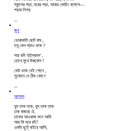
স্কুলের পড়া, ঘরের পড়া, আবার কোচিং ক্লাসে—
পড়ার নিগড়
...
জুনু
ডোরাকাটা ছোট বাঘ ,
তবু কেন ম্যাও ডাক ?
পায় যদি 'হুইস্কাস' ,
চোখে মুখে উচ্ছ্বাস !
ঘেউ ডাক যেই শোনে ,
লুকোবে যে ঠিক কোণে
...
আগমন
ধুম তাক তাক, ধুম তাক তাক
ঢাক বাজছে ঐ,
ঢাকের আওয়াজ শুনে আমি
আর কি ঘরে রই?
একটা ছুটে বাইরে আসি,