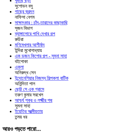
খুঁজছি ছড়া
সুশোভন বসু
গাছের ক্রন্দন
নাফিসা বেগম
সাক্ষাৎকার : চাঁদ-তারাদের কাছাকাছি
সৃজন বিভাগ
ব্যাঙ্গালোরে পাখি দেখার গল্প
রুচিরা
মণিমেখলার আশীর্বাদ
ইন্দিরা মুখোপাধ্যায়
এক ডজন কিশোর গল্প - সুমনা সাহা
বইপোকা
একলা
অনিরুদ্ধ সেন
ইন্দোনেশিয়ার নিজস্ব শিল্পকলা বাটিক
অনিন্দিতা পাল
ছোট্ট সে এক গ্রামে
তরুণ কুমার সরখেল
আশ্চর্য পুকুর ও লক্ষ্মীর পদ্ম
সুমনা সাহা
ইয়েতির আত্মীয়তায়
তন্ময় ধর
আরও পড়তে পারো...