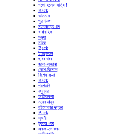
গপ্পো হলেও সত্যি !
Back
আনমনে
পুরাণকথা
মহাকাব্যের গল্প
ধারাবাহিক
মঞ্জুষা
নাটক
Back
ইচ্ছেমতন
ছবির খবর
জানা-অজানা
দেশে-বিদেশে
বিশেষ রচনা
Back
পরশমণি
বসুন্ধরা
অতীতকথা
মনের মানুষ
বইপোকার দপ্তর
Back
সৃজনী
টুকরো খবর
এক্কা-দোক্কা