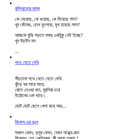
বদ্যিবুড়োর কাব্য
কে মেরেছে, কে ধরেছে, কে দিয়েছে গাল?
খুব কেঁদেছ, চোখ ফুলেছে, মুখ হয়েছে লাল?
আজকে বুঝি পড়তে বসার একটুকু নেই ইচ্ছে?
খুব উচাটন মন
...
পথে যেতে দেখি
পীচঢালা পথে যেতে যেতে দেখি
কুঁড়ে ঘর সারে সারে,
রোদে দেওয়া ধান, মুরগিরা চরে
উঠোনের এক ধারে।
ছোট ছোট ছেলে খেলা করে আর
...
বিকেল-এর দুঃখ
সকাল যেমন, দুপুর যেমন, যেমন সন্ধ্যে-রাত
বিকেলও তো একইরকম, কী আছে তফাৎ !