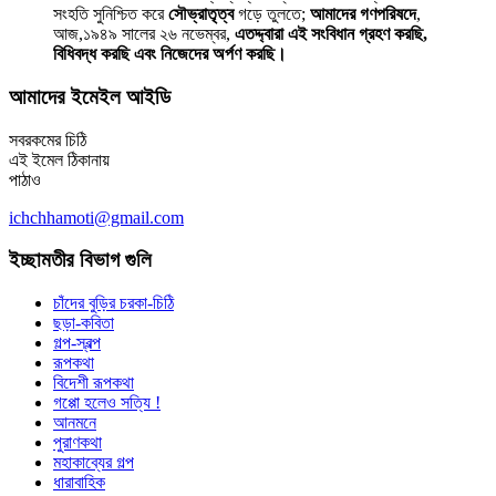
সংহতি সুনিশ্চিত করে
সৌভ্রাতৃত্ব
গড়ে তুলতে;
আমাদের গণপরিষদে
,
আজ,১৯৪৯ সালের ২৬ নভেম্বর,
এতদ্দ্বারা এই সংবিধান গ্রহণ করছি,
বিধিবদ্ধ করছি এবং নিজেদের অর্পণ করছি।
আমাদের ইমেইল আইডি
সবরকমের চিঠি
এই ইমেল ঠিকানায়
পাঠাও
ichchhamoti@gmail.com
ইচ্ছামতীর বিভাগ গুলি
চাঁদের বুড়ির চরকা-চিঠি
ছড়া-কবিতা
গল্প-স্বল্প
রূপকথা
বিদেশী রূপকথা
গপ্পো হলেও সত্যি !
আনমনে
পুরাণকথা
মহাকাব্যের গল্প
ধারাবাহিক