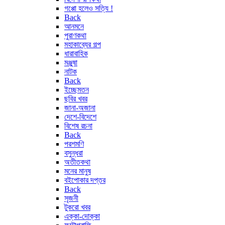
গপ্পো হলেও সত্যি !
Back
আনমনে
পুরাণকথা
মহাকাব্যের গল্প
ধারাবাহিক
মঞ্জুষা
নাটক
Back
ইচ্ছেমতন
ছবির খবর
জানা-অজানা
দেশে-বিদেশে
বিশেষ রচনা
Back
পরশমণি
বসুন্ধরা
অতীতকথা
মনের মানুষ
বইপোকার দপ্তর
Back
সৃজনী
টুকরো খবর
এক্কা-দোক্কা