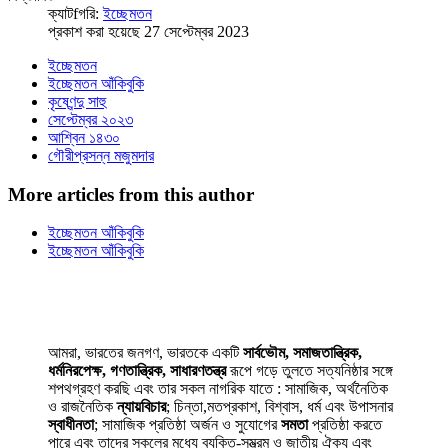
ক্যাটfগরি:
ইচ্ছেমতন
প্রকাশ করা হয়েছে 27 সেপ্টেম্বর 2023
ইচ্ছেমতন
ইচ্ছেমতন আঁকিবুকি
কৃষ্ণেন্দু সাহু
সেপ্টেম্বর ২০২৩
আশ্বিন ১৪৩০
গৌরীপ্রসন্ন মজুমদার
More articles from this author
ইচ্ছেমতন আঁকিবুকি
ইচ্ছেমতন আঁকিবুকি
আমরা, ভারতের জনগণ, ভারতকে একটি
সার্বভৌম, সমাজতান্ত্রিক,
ধর্মনিরপেক্ষ, গণতান্ত্রিক, সাধারণতন্ত্র
রূপে গড়ে তুলতে সত্যনিষ্ঠার সঙ্গে
শপথগ্রহণ করছি এবং তার সকল নাগরিক যাতে : সামাজিক, অর্থনৈতিক
ও রাজনৈতিক
ন্যায়বিচার
; চিন্তা,মতপ্রকাশ, বিশ্বাস, ধর্ম এবং উপাসনার
স্বাধীনতা
; সামাজিক প্রতিষ্ঠা অর্জন ও সুযোগের
সমতা
প্রতিষ্ঠা করতে
পারে এবং তাদের সকলের মধ্যে ব্যক্তি-সম্ভ্রম ও জাতীয় ঐক্য এবং