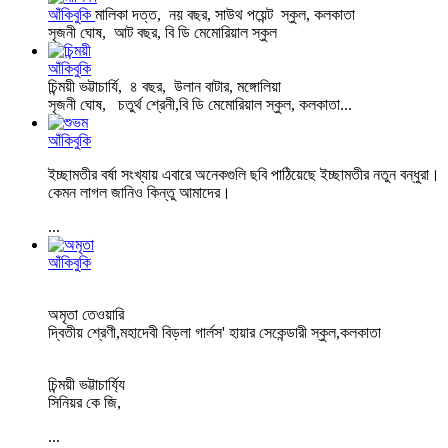
আঁকিবুকি
মালিকা দত্ত, নয় বছর, সাউথ পয়েন্ট স্কুল, কলকাতা
সৃজনী ঘোষ, আট বছর, বি ডি মেমোরিয়াল স্কুল
আঁকিবুকি
চিন্ময়ী ভট্টাচার্যি, ৪ বছর, উলান বাটার, মঙ্গোলিয়া
সৃজনী ঘোষ, চতুর্থ শ্রেনী,বি ডি মেমোরিয়াল স্কুল, কলকাতা...
আঁকিবুকি
ইচ্ছামতীর বর্ষা সংখ্যায় এবারে অনেকগুলি ছবি পাঠিয়েছে ইচ্ছামতীর নতুন বন্ধুরা।
কেমন লাগল জানিও কিন্তু আমাদের।
...
আঁকিবুকি
অমৃতা তেওয়ারি
দ্বিতীয় শ্রেণী,মহাদেবী বিড়লা গার্লস' হায়ার সেকেন্ডারী স্কুল,কলকাতা
চিন্ময়ী ভট্টাচার্য্যি
সিনিয়র কে জি,
...