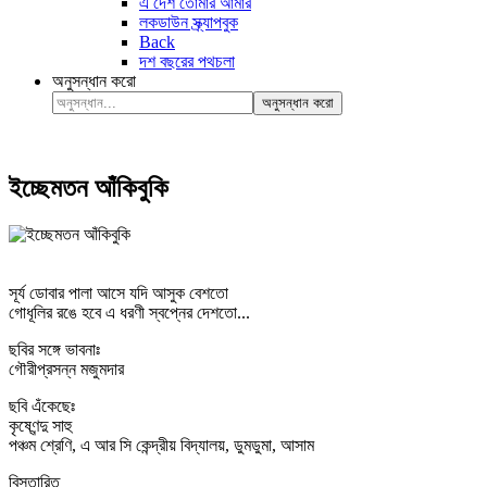
এ দেশ তোমার আমার
লকডাউন স্ক্র্যাপবুক
Back
দশ বছরের পথচলা
অনুসন্ধান করো
অনুসন্ধান করো
ইচ্ছেমতন আঁকিবুকি
সূর্য ডোবার পালা আসে যদি আসুক বেশতো
গোধূলির রঙে হবে এ ধরণী স্বপ্নের দেশতো...
ছবির সঙ্গে ভাবনাঃ
গৌরীপ্রসন্ন মজুমদার
ছবি এঁকেছেঃ
কৃষ্ণেন্দু সাহু
পঞ্চম শ্রেণি, এ আর সি কেন্দ্রীয় বিদ্যালয়, ডুমডুমা, আসাম
বিস্তারিত