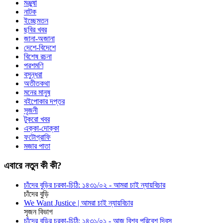
মঞ্জুষা
নাটক
ইচ্ছেমতন
ছবির খবর
জানা-অজানা
দেশে-বিদেশে
বিশেষ রচনা
পরশমণি
বসুন্ধরা
অতীতকথা
মনের মানুষ
বইপোকার দপ্তর
সৃজনী
টুকরো খবর
এক্কা-দোক্কা
ফটোগ্রাফি
মজার পাতা
এবারে নতুন কী কী?
চাঁদের বুড়ির চরকা-চিঠি: ১৪৩১/০২ - আমরা চাই ন্যায়বিচার
চাঁদের বুড়ি
We Want Justice | আমরা চাই ন্যায়বিচার
সৃজন বিভাগ
চাঁদের বুড়ির চরকা-চিঠি: ১৪৩১/০১ - আজ বিশ্ব পরিবেশ দিবস