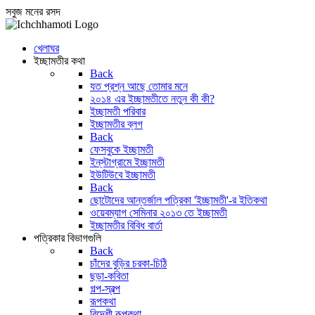
সবুজ মনের রসদ
খেলাঘর
ইচ্ছামতীর কথা
Back
যত প্রশ্ন আছে তোমার মনে
২০১৪ এর ইচ্ছামতীতে নতুন কী কী?
ইচ্ছামতী পরিবার
ইচ্ছামতীর ব্লগ
Back
ফেসবুকে ইচ্ছামতী
ইন্‌স্টাগ্রামে ইচ্ছামতী
ইউটিউবে ইচ্ছামতী
Back
ছোটোদের আন্তর্জাল পত্রিকা 'ইচ্ছামতী'-র ইতিকথা
ওয়েবম্যাগ সেমিনার ২০১৩ তে ইচ্ছামতী
ইচ্ছামতীর বিবিধ বার্তা
পত্রিকার বিভাগগুলি
Back
চাঁদের বুড়ির চরকা-চিঠি
ছড়া-কবিতা
গল্প-স্বল্প
রূপকথা
বিদেশী রূপকথা