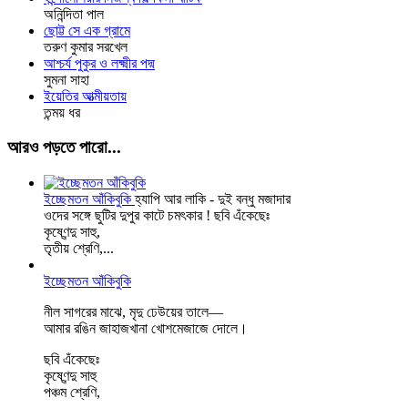
অনিন্দিতা পাল
ছোট্ট সে এক গ্রামে
তরুণ কুমার সরখেল
আশ্চর্য পুকুর ও লক্ষ্মীর পদ্ম
সুমনা সাহা
ইয়েতির আত্মীয়তায়
তন্ময় ধর
আরও পড়তে পারো...
ইচ্ছেমতন আঁকিবুকি
হ্যাপি আর লাকি - দুই বন্ধু মজাদার
ওদের সঙ্গে ছুটির দুপুর কাটে চমৎকার ! ছবি এঁকেছেঃ
কৃষ্ণেন্দু সাহু,
তৃতীয় শ্রেণি,...
ইচ্ছেমতন আঁকিবুকি
নীল সাগরের মাঝে, মৃদু ঢেউয়ের তালে—
আমার রঙিন জাহাজখানা খোশমেজাজে দোলে।
ছবি এঁকেছেঃ
কৃষ্ণেন্দু সাহু
পঞ্চম শ্রেণি,