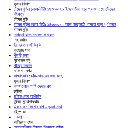
সৃজন বিভাগ
চাঁদের বুড়ির চরকা-চিঠিঃ ১৪৩০/০২ - ইচ্ছামতীর নতুন প্রয়াস : ছোটোদের
বইপত্র
চাঁদের বুড়ি
চাঁদের বুড়ির চরকা-চিঠিঃ ১৪৩০/০১ - আজ ইচ্ছামতী পনেরো বছর পূর্ণ করল
চাঁদের বুড়ি
জোছনা রাতে লোকতাক হ্রদে
নিধু সর্দার
ইচ্ছেমতন আঁকিবুকি
কৃষ্ণেন্দু সাহু
খুঁজছি ছড়া
সুশোভন বসু
গাছের ক্রন্দন
নাফিসা বেগম
সাক্ষাৎকার : চাঁদ-তারাদের কাছাকাছি
সৃজন বিভাগ
ব্যাঙ্গালোরে পাখি দেখার গল্প
রুচিরা
মণিমেখলার আশীর্বাদ
ইন্দিরা মুখোপাধ্যায়
এক ডজন কিশোর গল্প - সুমনা সাহা
বইপোকা
একলা
অনিরুদ্ধ সেন
ইন্দোনেশিয়ার নিজস্ব শিল্পকলা বাটিক