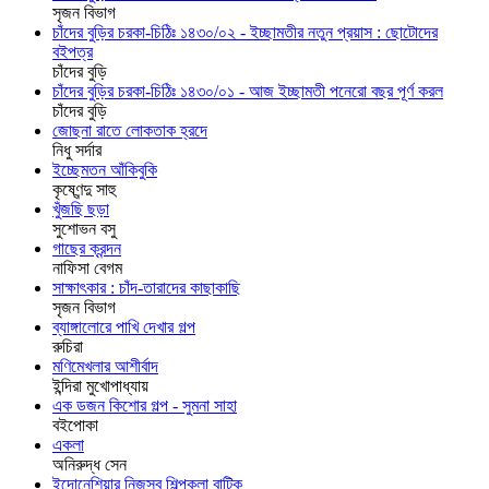
সৃজন বিভাগ
চাঁদের বুড়ির চরকা-চিঠিঃ ১৪৩০/০২ - ইচ্ছামতীর নতুন প্রয়াস : ছোটোদের
বইপত্র
চাঁদের বুড়ি
চাঁদের বুড়ির চরকা-চিঠিঃ ১৪৩০/০১ - আজ ইচ্ছামতী পনেরো বছর পূর্ণ করল
চাঁদের বুড়ি
জোছনা রাতে লোকতাক হ্রদে
নিধু সর্দার
ইচ্ছেমতন আঁকিবুকি
কৃষ্ণেন্দু সাহু
খুঁজছি ছড়া
সুশোভন বসু
গাছের ক্রন্দন
নাফিসা বেগম
সাক্ষাৎকার : চাঁদ-তারাদের কাছাকাছি
সৃজন বিভাগ
ব্যাঙ্গালোরে পাখি দেখার গল্প
রুচিরা
মণিমেখলার আশীর্বাদ
ইন্দিরা মুখোপাধ্যায়
এক ডজন কিশোর গল্প - সুমনা সাহা
বইপোকা
একলা
অনিরুদ্ধ সেন
ইন্দোনেশিয়ার নিজস্ব শিল্পকলা বাটিক