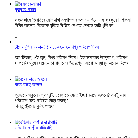
ফুরফুরে-নামচা
সাতসকালে তিরতিরে রোদ মাখা নলখাগড়ার ডগাটায় উড়ে এল ফুরফুরে। শাপলা
দিঘির আয়নায় নিজেকে ঘুরিয়ে ফিরিয়ে দেখতে দেখতে ভারি খুশি হল
...
চাঁদের বুড়ির চরকা-চিঠি - ১৪২২/০২- বিশ্ব পরিবেশ দিবস
আগামিকাল, ৫ই জুন, বিশ্ব পরিবেশ দিবস। ইউনেসকোর উদ্যোগে, পরিবেশ
সম্পর্কে মানুষের সচেতনতা বাড়ানোর উদ্দেশ্যে, আরো অন্যান্য অনেক বিশেষ
...
ঘরের কাছে জঙ্গলে
পুজোতে স্কুলে লম্বা ছুটি…বেড়াতে যেতে ইচ্ছা করছে জঙ্গলে? একটু বন্য
পরিবেশে সময় কাটাতে ইচ্ছা করছে?
কিন্তু ট্রেনের বুকিং পাওয়া
...
ওড়িশার কাশ্মীর দারিংবাড়ি