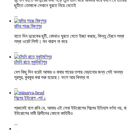
ভূগোল বইতে কাশ্মীরের কথা পড়ে তুমি হটাৎ করে আবদার করে বসলে যে এইবার
ছুটিতে তোমাকে সেখানে ঘুরতে নিয়ে যেতেই
...
মন্দির শহরঃ বিষ্ণুপুর
হাতে দিন দুয়েকের ছুটি, কোথাও ঘুরতে যেতে ইচ্ছা করছে, কিন্তু ট্রেনে লম্বা
লম্বা ওয়েট লিস্ট। মন খারাপ না করে
...
চাঁদনি রাতে মুকুটমণিপুর
বেশ কিছু দিন ধরেই আমার ও বাবার পায়ের তলায় বেড়ানোর জন্য সেই অদম্য
সুরসুর, কুরকুর করা শুরু হয়েছে। ফলে আর বিলম্ব না
...
শিল্পের ইউরোপ -পর্ব ১
প্রথমেই বলে রাখি যে, আমার এই লেখা ইউরোপের শিল্পের ইতিহাস বর্ণনা নয়, বা
ইউরোপের নামী শিল্পীদের কোনো কাহিনীও
...