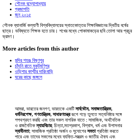
শৌনক বন্দ্যোপাধ্যায়
প্রজাপতি
জুন ২০১৫
শৌনক ব্যানার্জি কল্যাণী বিশ্ববিদ্যালয়ের স্নাতকোত্তর শিক্ষাবিজ্ঞানের দ্বিতীয় বর্ষের
ছাত্র। ভবিষ্যতে শিক্ষক হতে চায়। শখের মধ্যে পোকামাকড়ের ছবি তোলা আর প্রচুর
ভ্রমণ।
More articles from this author
মন্দির শহরঃ বিষ্ণুপুর
চাঁদনি রাতে মুকুটমণিপুর
ওড়িশার কাশ্মীর দারিংবাড়ি
ঘরের কাছে জঙ্গলে
আমরা, ভারতের জনগণ, ভারতকে একটি
সার্বভৌম, সমাজতান্ত্রিক,
ধর্মনিরপেক্ষ, গণতান্ত্রিক, সাধারণতন্ত্র
রূপে গড়ে তুলতে সত্যনিষ্ঠার সঙ্গে
শপথগ্রহণ করছি এবং তার সকল নাগরিক যাতে : সামাজিক, অর্থনৈতিক
ও রাজনৈতিক
ন্যায়বিচার
; চিন্তা,মতপ্রকাশ, বিশ্বাস, ধর্ম এবং উপাসনার
স্বাধীনতা
; সামাজিক প্রতিষ্ঠা অর্জন ও সুযোগের
সমতা
প্রতিষ্ঠা করতে
পারে এবং তাদের সকলের মধ্যে ব্যক্তি-সম্ভ্রম ও জাতীয় ঐক্য এবং