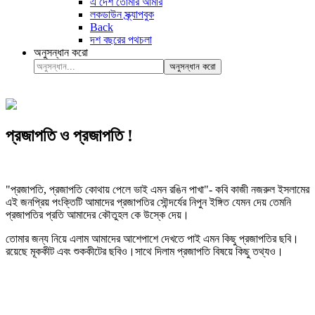
এ দেশ তোমার আমার
লকডাউন স্ক্র্যাপবুক
Back
দশ বছরের পথচলা
অনুসন্ধান করো
অনুসন্ধান করো
প্রজাপতি ও প্রজাপতি !
"প্রজাপতি, প্রজাপতি কোথায় পেলে ভাই এমন রঙিন পাখা"- কবি কাজী নজরুল ইসলামের
এই জনপ্রিয় পংক্তিটি আমাদের প্রজাপতির সৌন্দর্যের নিপুন ইঙ্গিত যেমন দেয় তেমনি
প্রজাপতির প্রতি আমাদের কৌতুহল কে উস্কে দেয়।
তোমার জন্য নিয়ে এলাম আমাদের আশেপাশে দেখতে পাই এমন কিছু প্রজাপতির ছবি।
রয়েছে মূককীট এবং শুককীটের ছবিও।সাথে দিলাম প্রজাপতি বিষয়ে কিছু তথ্যও।