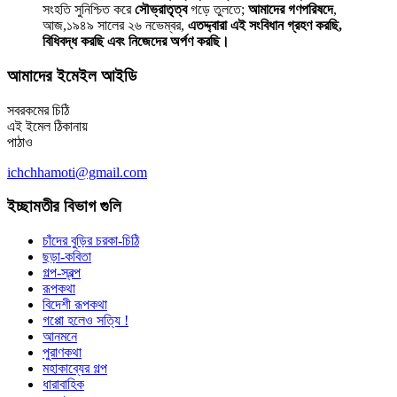
সংহতি সুনিশ্চিত করে
সৌভ্রাতৃত্ব
গড়ে তুলতে;
আমাদের গণপরিষদে
,
আজ,১৯৪৯ সালের ২৬ নভেম্বর,
এতদ্দ্বারা এই সংবিধান গ্রহণ করছি,
বিধিবদ্ধ করছি এবং নিজেদের অর্পণ করছি।
আমাদের ইমেইল আইডি
সবরকমের চিঠি
এই ইমেল ঠিকানায়
পাঠাও
ichchhamoti@gmail.com
ইচ্ছামতীর বিভাগ গুলি
চাঁদের বুড়ির চরকা-চিঠি
ছড়া-কবিতা
গল্প-স্বল্প
রূপকথা
বিদেশী রূপকথা
গপ্পো হলেও সত্যি !
আনমনে
পুরাণকথা
মহাকাব্যের গল্প
ধারাবাহিক