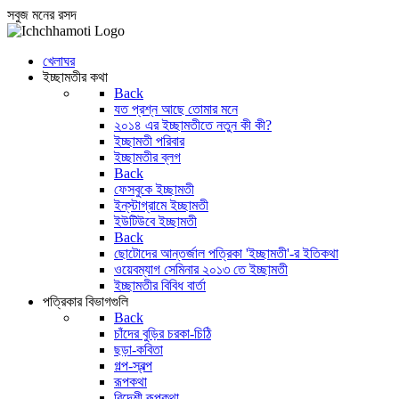
সবুজ মনের রসদ
খেলাঘর
ইচ্ছামতীর কথা
Back
যত প্রশ্ন আছে তোমার মনে
২০১৪ এর ইচ্ছামতীতে নতুন কী কী?
ইচ্ছামতী পরিবার
ইচ্ছামতীর ব্লগ
Back
ফেসবুকে ইচ্ছামতী
ইন্‌স্টাগ্রামে ইচ্ছামতী
ইউটিউবে ইচ্ছামতী
Back
ছোটোদের আন্তর্জাল পত্রিকা 'ইচ্ছামতী'-র ইতিকথা
ওয়েবম্যাগ সেমিনার ২০১৩ তে ইচ্ছামতী
ইচ্ছামতীর বিবিধ বার্তা
পত্রিকার বিভাগগুলি
Back
চাঁদের বুড়ির চরকা-চিঠি
ছড়া-কবিতা
গল্প-স্বল্প
রূপকথা
বিদেশী রূপকথা