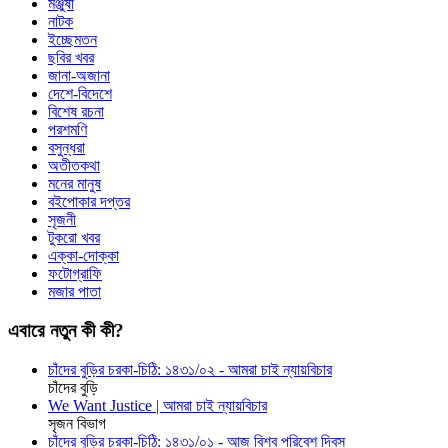
মঞ্জুষা
নাটক
ইচ্ছেমতন
ছবির খবর
জানা-অজানা
দেশে-বিদেশে
বিশেষ রচনা
পরশমণি
বসুন্ধরা
অতীতকথা
মনের মানুষ
বইপোকার দপ্তর
সৃজনী
টুকরো খবর
এক্কা-দোক্কা
ফটোগ্রাফি
মজার পাতা
এবারে নতুন কী কী?
চাঁদের বুড়ির চরকা-চিঠি: ১৪৩১/০২ - আমরা চাই ন্যায়বিচার
চাঁদের বুড়ি
We Want Justice | আমরা চাই ন্যায়বিচার
সৃজন বিভাগ
চাঁদের বুড়ির চরকা-চিঠি: ১৪৩১/০১ - আজ বিশ্ব পরিবেশ দিবস