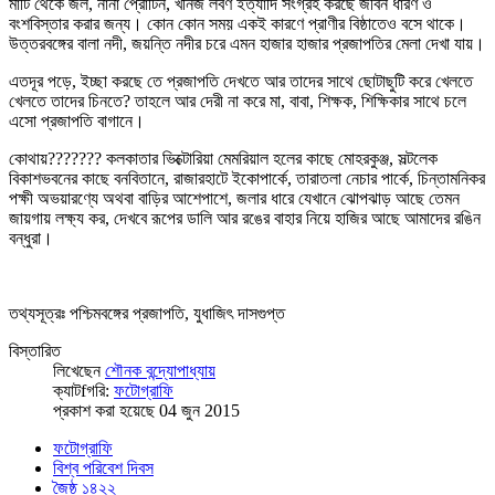
মাটি থেকে জল, নানা প্রোটিন, খনিজ লবণ ইত্যাদি সংগ্রহ করছে জীবন ধারণ ও
বংশবিস্তার করার জন্য। কোন কোন সময় একই কারণে প্রাণীর বিষ্ঠাতেও বসে থাকে।
উত্তরবঙ্গের বালা নদী, জয়ন্তি নদীর চরে এমন হাজার হাজার প্রজাপতির মেলা দেখা যায়।
এতদূর পড়ে, ইচ্ছা করছে তে প্রজাপতি দেখতে আর তাদের সাথে ছোটাছুটি করে খেলতে
খেলতে তাদের চিনতে? তাহলে আর দেরী না করে মা, বাবা, শিক্ষক, শিক্ষিকার সাথে চলে
এসো প্রজাপতি বাগানে।
কোথায়??????? কলকাতার ভিক্টোরিয়া মেমরিয়াল হলের কাছে মোহরকুঞ্জ, সল্টলেক
বিকাশভবনের কাছে বনবিতানে, রাজারহাটে ইকোপার্কে, তারাতলা নেচার পার্কে, চিন্তামনিকর
পক্ষী অভয়ারণ্যে অথবা বাড়ির আশেপাশে, জলার ধারে যেখানে ঝোপঝাড় আছে তেমন
জায়গায় লক্ষ্য কর, দেখবে রূপের ডালি আর রঙের বাহার নিয়ে হাজির আছে আমাদের রঙিন
বন্ধুরা।
তথ্যসূত্রঃ পশ্চিমবঙ্গের প্রজাপতি, যুধাজিৎ দাসগুপ্ত
বিস্তারিত
লিখেছেন
শৌনক বন্দ্যোপাধ্যায়
ক্যাটfগরি:
ফটোগ্রাফি
প্রকাশ করা হয়েছে 04 জুন 2015
ফটোগ্রাফি
বিশ্ব পরিবেশ দিবস
জৈষ্ঠ ১৪২২