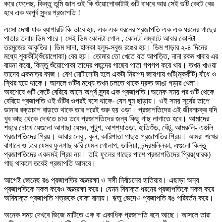
করে ফেলেছ, কিন্তু তুমি জান ওই কি শুঁয়োপোকাটাই গুটি বাধবে আর সেই গুটি কেটে বের
হবে এক অপূর্ব সুন্দর প্রজাপতি !
এসো দেখা যাক ব্যাপারটি কি ভাবে হয়, এক এক ধরনের প্রজাপতি এক এক ধরনের গাছের
পাতার তলায় ডিম পারে। সেই ডিম কোনটা গোল , কোনটা লম্বাটে আবার কোনটা
তরমুজের আকৃতির। ডিম সাদা, হালকা হলুদ-সবুজ রঙের হয়। ডিম পাড়ার ২-৪ দিনের
মধ্যে শূককীট(শুঁয়োপোকা) বের হয়। তোমার তো খেতে যত আপত্তি, নানা রকম খাবার এর
বায়না করো, কিন্তু শুঁয়োপোকা তাদের পছন্দের গাছের পাতা গপগপ করে খায়। তখন খাওয়া
তাদের একমাত্র কাজ। বেশ মোটাসোটা হলে একটা নিরাপদ জায়গায় গুটি(মূককীট) বাঁধে ও
স্থির হয়ে থাকে। আসলে গুটির মধ্যে তখন চলতে থাকে দ্রুত ভাঙা গড়ার খেলা।
অবশেষে গুটি কেটে বেরিয়ে আসে অপূর্ব সুন্দর এক প্রজাপতি।অনেক সময় পর গুটি থেকে
বেরিয়ে প্রজাপতি ওই গুঁটির ওপরই বসে থাকে- যেন ঘুম ছাড়ায়। ওই সময় সূর্যের তাপে
ডানার রক্তচাপ বাড়তে থাকে তার পরেই শুরু হয় ওড়া। প্রজাপতিদের এই জীবনচক্র যদি
খুব কাছ থেকে দেখতে চাও তবে প্রজাপতিদের জন্য কিছু গাছ লাগাতে হবে। আমাদের
শহুরে চোখে যেগুলো আগাছা যেমন, পু্টুশ, আশশ্যাওড়া, হাতিশুঁড়, ঘেঁটু, আমরুলি- এগুলি
প্রজাপতিদের প্রিয়। আবার লেবু , কুল, কারিপাতা গাছও প্রজাপতির প্রিয়। আমরা শখের
বাগানে ও টবে যেসব ফুলগাছ করি যেমন গোলাপ, ডালিয়া, চন্দ্রমল্লিকা, এগুলো কিন্তু
প্রজাপতিদের একদমই প্রিয় নয়। তাই ফুলের গাছের পাশে প্রজাপতিদের প্রিয়(ধারক)
গাছ থাকলে তবেই প্রজাপতি আসবে।
আগেই জেনেছ রঙ প্রজাপতির আত্মরক্ষা ও সঙ্গী নির্বাচনের হাতিয়ার। এছাড়া অন্য
প্রজাপতিকে নকল করেও আত্মরক্ষা করে। যেমন বিষাক্ত ধরনের প্রজাপতিকে নকল করে
অবিষাক্ত প্রজাপতি শত্রুকে বোকা বানায়। ঋতু ভেদেও প্রজাপতি রঙ পরিবর্তন করে।
অনেক সময় দেখবে ভিজে মাটিতে এক বা একাধিক প্রজাপতি বসে আছে। আসলে তারা