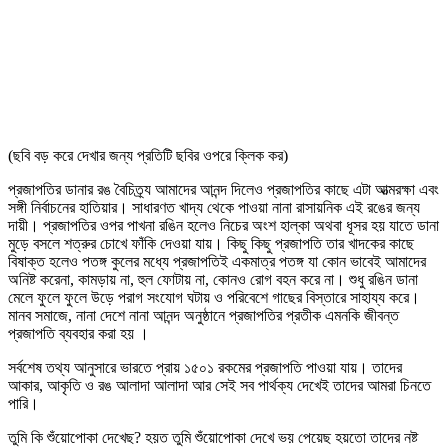
(ছবি বড় করে দেখার জন্য প্রতিটি ছবির ওপরে ক্লিক কর)
প্রজাপতির ডানার রঙ বৈচিত্র্য আমাদের আনন্দ দিলেও প্রজাপতির কাছে এটা আত্মরক্ষা এবং
সঙ্গী নির্বাচনের হাতিয়ার। সাধারণত খাদ্য থেকে পাওয়া নানা রাসায়নিক এই রঙের জন্য
দায়ী। প্রজাপতির ওপর পাখনা রঙিন হলেও নিচের অংশ হাল্কা অথবা ধূসর হয় যাতে ডানা
মুড়ে বসলে শত্রুর চোখে ফাঁকি দেওয়া যায়। কিছু কিছু প্রজাপতি তার খাদকের কাছে
বিষাক্ত হলেও পতঙ্গ কুলের মধ্যে প্রজাপতিই একমাত্র পতঙ্গ যা কোন ভাবেই আমাদের
অনিষ্ট করেনা, কামড়ায় না, হুল ফোটায় না, কোনও রোগ বহন করে না। শুধু রঙিন ডানা
মেলে ফুলে ফুলে উড়ে পরাগ সংযোগ ঘটায় ও পরিবেশে গাছের বিস্তারে সাহায্য করে।
মানব সমাজে, নানা দেশে নানা আনন্দ অনুষ্ঠানে প্রজাপতির প্রতীক এমনকি জীবন্ত
প্রজাপতি ব্যবহার করা হয় ।
সর্বশেষ তথ্য আনুসারে ভারতে প্রায় ১৫০১ রকমের প্রজাপতি পাওয়া যায়। তাদের
আকার, আকৃতি ও রঙ আলাদা আলাদা আর সেই সব পার্থক্য দেখেই তাদের আমরা চিনতে
পারি।
তুমি কি শুঁয়োপোকা দেখেছ? হয়ত তুমি শুঁয়োপোকা দেখে ভয় পেয়েছ হয়তো তাদের নষ্ট