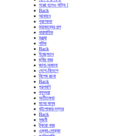
গপ্পো হলেও সত্যি !
Back
আনমনে
পুরাণকথা
মহাকাব্যের গল্প
ধারাবাহিক
মঞ্জুষা
নাটক
Back
ইচ্ছেমতন
ছবির খবর
জানা-অজানা
দেশে-বিদেশে
বিশেষ রচনা
Back
পরশমণি
বসুন্ধরা
অতীতকথা
মনের মানুষ
বইপোকার দপ্তর
Back
সৃজনী
টুকরো খবর
এক্কা-দোক্কা