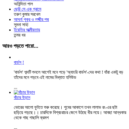
অনিন্দিতা পাল
ছোট্ট সে এক গ্রামে
তরুণ কুমার সরখেল
আশ্চর্য পুকুর ও লক্ষ্মীর পদ্ম
সুমনা সাহা
ইয়েতির আত্মীয়তায়
তন্ময় ধর
আরও পড়তে পারো...
বার্ডস্‌ !
'বার্ডস' শব্দটি শুনলে আগেই মনে পড়ে 'অ্যাংরি বার্ডস'-দের কথা ! যাঁরা একটু বড়
তাঁদের মনে পড়বে এই নামের বিখ্যাত হলিউড
...
বাঁচার উড়ান
ভোরের আলো ফুটতে শুরু করেছে। পুবের আকাশে তখন লালাভ রং-এর ছটা
ছড়িয়ে পড়ছে।। চারদিকে বিশ্বচরাচর জেগে উঠছে ধীর লয়ে। আবছা আন্ধকার
থেকে গাছ গাছালি ক্রমশ
...