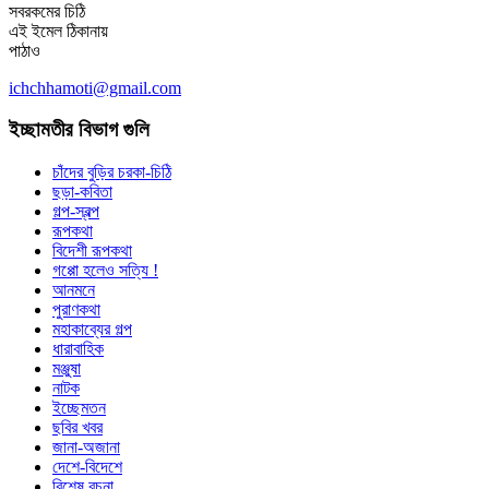
সবরকমের চিঠি
এই ইমেল ঠিকানায়
পাঠাও
ichchhamoti@gmail.com
ইচ্ছামতীর বিভাগ গুলি
চাঁদের বুড়ির চরকা-চিঠি
ছড়া-কবিতা
গল্প-স্বল্প
রূপকথা
বিদেশী রূপকথা
গপ্পো হলেও সত্যি !
আনমনে
পুরাণকথা
মহাকাব্যের গল্প
ধারাবাহিক
মঞ্জুষা
নাটক
ইচ্ছেমতন
ছবির খবর
জানা-অজানা
দেশে-বিদেশে
বিশেষ রচনা