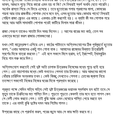
ভাবল, আগুনে পুড়ে গিয়ে কারো এমন হয় না কি? সে নিশ্চয়ই স্বর্গ অবধি যেতে পারেনি।
অর্ধেক রাস্তা গিয়ে সে ফিরে এসেছে। তবে ছুতোরের গলায় প্রবালের মালা, কোমরের
গয়না আর তার রাজকীয় পোশাক দেখে মনে হল, এসব ছুতোর আর কোথায় পাবে? নিশ্চয়ই
গেছিল রাজা জেন্ডং এর কাছে। একবার চেষ্টা করলেই হয়। ও ব্যাটা কী সব পোশাক পরে
আছে আর আমি সাদামাটা পোশাক পরেই কাটিয়ে দিলাম সারা জীবন।
রাজা গেনচগ তাকেও সাতটা দিন সময় দিলেন। । আগের বারের মত কাঠ, তেল সব
একত্রে জড়ো করল রাজার লোকজনেরা।
যখন সেই মাহেন্দ্রক্ষণ এগিয়ে এল। কাঠের পাটাতনে অগ্নিসংযোগের ঠিক পূর্বমূহুর্তে ছুতোর
বলল, "এবার আমাদের একটু গান শোনা যাক। আমাদের রাজ্যের বিখ্যাত চিত্রশিল্পী
স্বর্গের দিকে যাত্রা করবেন।" এই বলে সকলে মিলে ড্রাম, হর্ণ, ট্রাম্পেট, ট্যাম্বুরিন
নিয়ে গান শুরু করে দিল।
অগ্নিসংযোগ করতেই সেই দুষ্ট অতি চালাক চিত্রকর নিমেষের মধ্যে পুড়ে ছাই হয়ে
গেল। এত নাচাগানার মধ্যে কেউ শুনতেও পেলনা তার চিৎকার। আর আগুনের কালো
ধোঁয়ায় চারিদিক অন্ধকার তখন। কেউ কিচ্ছু দেখতেও পেলনা। চোখের জ্বালা নিয়ে
ততক্ষণে সকলেই নিজের নিজের ঘরের দিকে প্রস্থান করেছে।
প্রকৃত পক্ষে সেদিন সত্যি সত্যি সেই দুষ্ট চিত্রকরের ভয়ানক স্বর্গবাস হল বটে! তবে সে
মৃত্যু তাকে চিরদিনের মত শাস্তি দিল। পুড়তে পুড়তে কেবলই তার মনে হতে লাগল কেন
সে বেশী লোভ করতে গেল। তাই বুঝি আজ এমন বেঘোরে শাস্তি পেয়ে মরতে হল
তাকে। এর নামই বুঝি দুষ্টের দমন আর শিষ্টের পালন।
ঈশ্বরের কাছে সে প্রার্থনা করল, পরের জন্মে আর সে কার ক্ষতি করবে না।