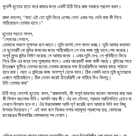
সুবেশী ছুতোর হাতে করে রাজার জন্য একটি চিঠি নিয়ে রাজ দরবারে প্রবেশ করল।
রাজা বললেন, "বাহ! এই তো তুমি ফিরে এসেছ বেশ! এবার পড় দেখি বাবা কী লিখে
পাঠিয়েছেন তোমার হাতে।"
ছুতোর পড়তে লাগল,
"স্নেহের গেনচগ,
তোমাকে সকলে সুশাসক বলে জানে। তুমি ভালই দেশ পালন করছ। তুমি আমার কথামত
যে ছুতোরটি কে মন্দির বানানোর জন্য পাঠিয়েছিলে সে তার কাজ সুষ্ঠু ভাবে শেষ করেছে।
অপূর্ব সুন্দর মন্দির নির্মাণ করেছে সে আমার জন্য । এবার তুমি দেখ, সে পৃথিবীতে ফিরে
গিয়ে ঠিক এর জন্য তার পুরষ্কার পাবে। এবার আরেকটি কাজ বাকী আছে। মন্দিরের গায়ে
চিত্রকল্প ফুটিয়ে তোলার জন্যে তোমার রাজ্যের দক্ষ চিত্রশিল্পীকে আমার কাছে পাঠাতে
হাবে বাবা। নয়ত এ মন্দিরের কাজ অসম্পূর্ণ থেকে যাবে। ঠিক যেমনি ভাবে তুমি ছুতোরকে
এখানে পাঠিয়েছিলে। ঠিক তেমন করেই চিত্রশিল্পী কে পাঠিয়ে দিও কিন্তু।
ইতি তোমার বাবা"
চিঠি পড়ে ফেলেই ছুতোর বলল, "রাজামশাই, কী অপূর্ব জায়গায় থাকেন আপনার বাবা আর
কী বিশাল বড়লোক উনি। আপনি আর কী। ওঁর ধন দৌলত, প্রভাব প্রতিপত্তি চোখে না
দেখলে বিশ্বাস হবে না। ওঁর উচ্চাকাঙ্ক্ষা আমি পূর্ণ করেছি বলে আমাকে উনি কত কিছু
উপহার দিয়েছেন।" এই কথা বলে নিজের গলার মহামূল্য প্রবালের হার, কোমরের
রংবেরঙের মীনাকারির কোমরবন্ধ সব দেখাল।
এদিকে ছুতোরের গায়ের চামড়ার অভাবনীয় রঙ দেখে চিত্রশিল্পীর বেশ সন্দেহ হল। সে