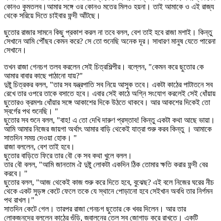
কোনও কুমতলব।আমার সঙ্গে ওর কোনও মতের মিলও হয়না। তাই আমাকে ও এই রাজ্য
থেকে সরিয়ে দিতে চাইবার ফন্দী আঁটছে।
ছুতোর রাজার সামনে কিছু প্রকাশ করল না তবে বলল, বেশ তাই হবে রাজা মশাই। কিন্তু
সেখানে আমি পৌঁছব কেমন করে? সে তো শুনেছি অনেক দূর। সাধারণ মানুষ যেতে পারেনা
সেখানে।
তখন রাজা গেনচগ তলব করলেন সেই চিত্রশিল্পীর। বল্লেন, "কেমন করে ছুতোর কে
আমার বাবার কাছে পাঠানো যায়?"
দুষ্টু চিত্রকর বলল, "তার সব যন্ত্রপাতি সব নিয়ে আসুক তবে। একটা কাঠের পাটাতনে সব
রেখে তার ওপরে তাকে বসাতে হবে। এবার সেই কাঠে অগ্নি সংযোগ করলেই সেই ধোঁয়ায়
ছুতোরও ক্রমশঃ ধোঁয়ার সঙ্গে আকাশের দিকে উঠতে থাকবে। আর আকশের দিকেই তো
স্বর্গের পথ শুনেছি। "
ছুতোর সব শুনে বলল, "বাহ! এ তো দেখি দারুণ প্রস্তাব! কিন্তু একটা কথা আছে ভায়া।
আমি আমার নিজের জায়গা অর্থাৎ আমার বাড়ি থেকেই যাত্রা শুরু করব কিন্তু । আমাকে
সাতদিন সময় দেওয়া হোক। "
রাজা বললেন, বেশ তাই হবে।
ছুতোর বাড়িতে ফিরে তার বৌ কে সব কথা খুলে বলল।
তার বৌ বলল, "আমি জানতাম ঐ দুষ্টু লোকটা একদিন ঠিক তোমার ক্ষতি করার ফন্দী বের
করবে। "
ছুতোর বলল, "আজ থেকেই কাজ শুরু করে দিতে হবে, বুঝেছ? এই বলে নিজের ঘরের নীচ
থেকে একট সুড়ঙ্গ কেটে ফেলে তকে যে স্থানে পোড়ানো হবে সেইখান অবধি তার নির্গমন
পথ রাখল।"
সাতদিন কেটে গেল। তারপর রাজা গেনচগ ছুতোর কে খবর দিলেন। আর তার
লোকজনদের বললেন কাঠের গুঁড়ি, জ্বালনের তেল সব জোগাড় করে রাখতে। একটি