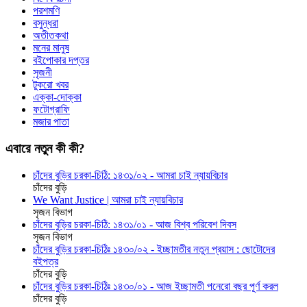
পরশমণি
বসুন্ধরা
অতীতকথা
মনের মানুষ
বইপোকার দপ্তর
সৃজনী
টুকরো খবর
এক্কা-দোক্কা
ফটোগ্রাফি
মজার পাতা
এবারে নতুন কী কী?
চাঁদের বুড়ির চরকা-চিঠি: ১৪৩১/০২ - আমরা চাই ন্যায়বিচার
চাঁদের বুড়ি
We Want Justice | আমরা চাই ন্যায়বিচার
সৃজন বিভাগ
চাঁদের বুড়ির চরকা-চিঠি: ১৪৩১/০১ - আজ বিশ্ব পরিবেশ দিবস
সৃজন বিভাগ
চাঁদের বুড়ির চরকা-চিঠিঃ ১৪৩০/০২ - ইচ্ছামতীর নতুন প্রয়াস : ছোটোদের
বইপত্র
চাঁদের বুড়ি
চাঁদের বুড়ির চরকা-চিঠিঃ ১৪৩০/০১ - আজ ইচ্ছামতী পনেরো বছর পূর্ণ করল
চাঁদের বুড়ি