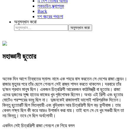
এ দেশ তোমার আমার
লকডাউন স্ক্র্যাপবুক
Back
দশ বছরের পথচলা
অনুসন্ধান করো
অনুসন্ধান করো
মহাজ্ঞানী ছুতোর
অনেক দিন আগে তিব্বতের স্নালং নামে এক শহরে বাস করতেন সে দেশের রাজা জেন্ডং।
রাজার মৃত্যুর পরে তাঁর ছেলে গেনচগ সেই রাজ্য শাসন করতে থাকলেন। দরবারে তাঁর
দু'জন প্রধান মানুষ ছিল। একজন চিত্রশিল্পী আরেকজন কাঠমিস্ত্রী বা ছুতোর। রাজা
এদের দুজনের সূক্ষ্ম হাতের কাজের খুব পৃষ্ঠপোষক ছিলেন। অথচ এই শিল্পী এবং ছুতোর
মোটেও পরস্পরের বন্ধু ছিল না। দুজনকেই রাজামশাই ভালোই পারিশ্রমিক দিতেন।
কিন্তু ছুতোরটি ছিল মিতব্যায়ী এবং বুদ্ধিমান আর চিত্রশিল্পী ছিল বড় ফন্দীবাজ। তার
কেবল লক্ষ্য ছিল কী করে আরও উপার্জন করা যায়। তাই বলে সে যে খুব সঞ্চয়ী ছিল তা
নয় কিন্তু। তবে সে ছিল অর্থলোভী।
একদিন সেই চিত্রশিল্পী রাজা গেনচগ কে গিয়ে বলল