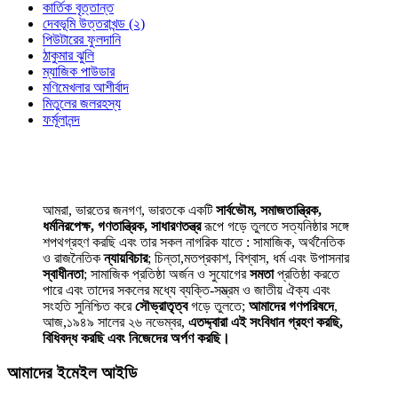
কার্তিক বৃত্তান্ত
দেবভূমি উত্তরাখন্ড (২)
পিউটারের ফুলদানি
ঠাকুমার ঝুলি
ম্যাজিক পাউডার
মণিমেখলার আশীর্বাদ
মিতুলের জলরহস্য
ফর্মূলানন্দ
আমরা, ভারতের জনগণ, ভারতকে একটি
সার্বভৌম, সমাজতান্ত্রিক,
ধর্মনিরপেক্ষ, গণতান্ত্রিক, সাধারণতন্ত্র
রূপে গড়ে তুলতে সত্যনিষ্ঠার সঙ্গে
শপথগ্রহণ করছি এবং তার সকল নাগরিক যাতে : সামাজিক, অর্থনৈতিক
ও রাজনৈতিক
ন্যায়বিচার
; চিন্তা,মতপ্রকাশ, বিশ্বাস, ধর্ম এবং উপাসনার
স্বাধীনতা
; সামাজিক প্রতিষ্ঠা অর্জন ও সুযোগের
সমতা
প্রতিষ্ঠা করতে
পারে এবং তাদের সকলের মধ্যে ব্যক্তি-সম্ভ্রম ও জাতীয় ঐক্য এবং
সংহতি সুনিশ্চিত করে
সৌভ্রাতৃত্ব
গড়ে তুলতে;
আমাদের গণপরিষদে
,
আজ,১৯৪৯ সালের ২৬ নভেম্বর,
এতদ্দ্বারা এই সংবিধান গ্রহণ করছি,
বিধিবদ্ধ করছি এবং নিজেদের অর্পণ করছি।
আমাদের ইমেইল আইডি