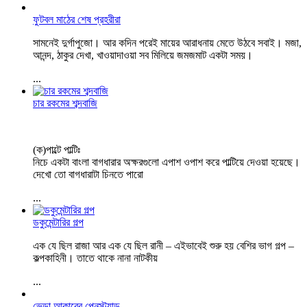
ফুটবল মাঠের শেষ প্রহরীরা
সামনেই দুর্গাপুজো। আর কদিন পরেই মায়ের আরাধনায় মেতে উঠবে সবাই। মজা,
আনন্দ, ঠাকুর দেখা, খাওয়াদাওয়া সব মিলিয়ে জমজমাট একটা সময়।
...
চার রকমের শব্দবাজি
(ক)পাল্টে পাল্টিঃ
নিচে একটা বাংলা বাগধারার অক্ষরগুলো এপাশ ওপাশ করে পাল্টিয়ে দেওয়া হয়েছে।
দেখো তো বাগধারাটা চিনতে পারো
...
ডকুমেন্টারির গল্প
এক যে ছিল রাজা আর এক যে ছিল রানী – এইভাবেই শুরু হয় বেশির ভাগ গল্প –
কল্পকাহিনী। তাতে থাকে নানা নাটকীয়
...
ভেড়া আকারের পেনস্ট্যান্ড