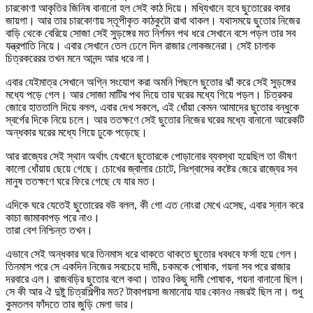
চারকোণা আকৃতির জিনিষ বানানো হল সেই কাঠ দিয়ে। মধ্যিখানে হবে ছুতোরের বসার
জায়গা। আর তার চারকোণায় স্তূপীকৃত কাঠকুটো রাখা থাকল। যথাসময়ে ছুতোর নিজের
বাড়ি থেকে বেরিয়ে সোজা সেই সুড়ঙ্গের মত নির্গমন পথ ধরে সেখানে বসে পড়ল তার সব
যন্ত্রপাতি নিয়ে। এবার সেখানে তেল ঢেলে দিল রাজার লোকজনেরা। সেই চালাক
চিত্রকরেরর তখন মনে আনন্দ আর ধরে না।
এবার যেইমাত্র সেখানে অগ্নি সংযোগ করা অমনি পিছলে ছুতোর ঝাঁ করে সেই সুড়ঙ্গের
মধ্যে পড়ে গেল। আর সোজা মাটির পথ দিয়ে তার ঘরের মধ্যে গিয়ে পড়ল। চিত্রকর
জোরে হাততালি দিয়ে বলল, এবার দেখ সকলে, এই ধোঁয়া কেমন আমাদের ছুতোর বন্ধুকে
স্বর্গের দিকে নিয়ে চলে। আর ততক্ষণে সেই ছুতোর নিজের ঘরের মধ্যে বানানো আরেকটি
অন্ধকার ঘরের মধ্যে গিয়ে ঢুকে পড়েছে।
আর রাজ্যের সেই স্থান অর্থাৎ যেখানে ছুতোরকে পোড়ানোর ব্যবস্থা হয়েছিল তা ভীষণ
কালো ধোঁয়ায় ছেয়ে গেছে। চোখের জ্বালার চোটে, নিঃশ্বাসের কষ্টের জেরে রাজ্যের সব
মানুষ ততক্ষণে ঘরে ফিরে গেছে যে যার মত।
এদিকে ঘরে যেতেই ছুতোরের ব‌উ বলল, কী গো এত নোংরা মেখে এসেছ, এবার স্নান করে
কাচা জামাকাপড় পরে নাও।
তারা বেশ নিশ্চিন্ত তখন।
এভাবে সেই অন্ধকার ঘরে তিনমাস ধরে থাকতে থাকতে ছুতোর ধবধবে ফর্সা হয়ে গেল।
তিনমাস পরে সে একদিন নিজের সবচেয়ে দামী, চকমকে পোষাক, গয়না সব পরে রাজার
দরবারে এল। রাজবড়ির ছুতোর বলে কথা। তারও কিছু দামী পোষাক, গয়না বানানো ছিল।
সে কী আর ঐ দুষ্টু চিত্রশিল্পীর মত? টাকাপয়সা জমানোয় যার কোনও নজরই ছিল না। শুধু
কুমতলব ফাঁদতে তার জুড়ি মেলা ভার।