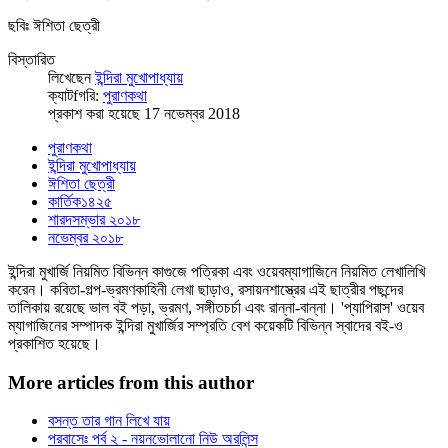
ছবিঃ ঈশিতা ছেত্রী
বিস্তারিত
লিখেছেন
ইন্দিরা মুখোপাধ্যায়
ক্যাটfগরি:
পুরাণকথা
প্রকাশ করা হয়েছে 17 নভেম্বর 2018
পুরাণকথা
ইন্দিরা মুখোপাধ্যায়
ঈশিতা ছেত্রী
কার্তিক১৪২৫
শারদসম্ভার ২০১৮
নভেম্বর ২০১৮
ইন্দিরা মুখার্জি নিয়মিত বিভিন্ন কাগুজে পত্রিকা এবং ওয়েবম্যাগাজিনে নিয়মিত লেখালিখি
করেন। কবিতা-গল্প-ভ্রমণকাহিনী লেখা ছাড়াও, রসায়নশাস্ত্রের এই ছাত্রীর পছন্দের
তালিকায় রয়েছে ভাল বই পড়া, ভ্রমণ, সঙ্গীতচর্চা এবং রান্না-বান্না। 'প্যাপিরাস' ওয়েব
ম্যাগাজিনের সম্পাদক ইন্দিরা মুখার্জির সম্প্রতি বেশ কয়েকটি বিভিন্ন স্বাদের বই-ও
প্রকাশিত হয়েছে।
More articles from this author
বসন্ত তার গান লিখে যায়
পরবাসেঃ পর্ব ২ - নয়নভোলানো নিউ অরলিন্স