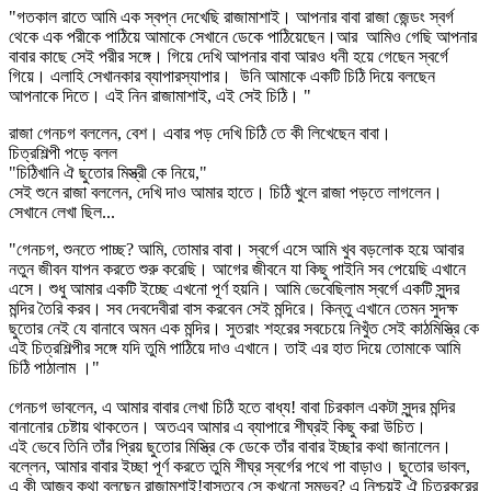
"গতকাল রাতে আমি এক স্বপ্ন দেখেছি রাজামাশাই। আপনার বাবা রাজা জেন্ডং স্বর্গ
থেকে এক পরীকে পাঠিয়ে আমাকে সেখানে ডেকে পাঠিয়েছেন।আর আমিও গেছি আপনার
বাবার কাছে সেই পরীর সঙ্গে। গিয়ে দেখি আপনার বাবা আরও ধনী হয়ে গেছেন স্বর্গে
গিয়ে। এলাহি সেখানকার ব্যাপারস্যাপার। উনি আমাকে একটি চিঠি দিয়ে বলছেন
আপনাকে দিতে। এই নিন রাজামাশাই, এই সেই চিঠি। "
রাজা গেনচগ বললেন, বেশ। এবার পড় দেখি চিঠি তে কী লিখেছেন বাবা।
চিত্রশিল্পী পড়ে বলল
"চিঠিখানি ঐ ছুতোর মিস্ত্রী কে নিয়ে,"
সেই শুনে রাজা বললেন, দেখি দাও আমার হাতে। চিঠি খুলে রাজা পড়তে লাগলেন।
সেখানে লেখা ছিল...
"গেনচগ, শুনতে পাচ্ছ? আমি, তোমার বাবা। স্বর্গে এসে আমি খুব বড়লোক হয়ে আবার
নতুন জীবন যাপন করতে শুরু করেছি। আগের জীবনে যা কিছু পাইনি সব পেয়েছি এখানে
এসে। শুধু আমার একটি ইচ্ছে এখনো পূর্ণ হয়নি। আমি ভেবেছিলাম স্বর্গে একটি সুন্দর
মন্দির তৈরি করব। সব দেবদেবীরা বাস করবেন সেই মন্দিরে। কিন্তু এখানে তেমন সুদক্ষ
ছুতোর নেই যে বানাবে অমন এক মন্দির। সুতরাং শহরের সবচেয়ে নিখুঁত সেই কাঠমিস্ত্রি কে
এই চিত্রশিল্পীর সঙ্গে যদি তুমি পাঠিয়ে দাও এখানে। তাই এর হাত দিয়ে তোমাকে আমি
চিঠি পাঠালাম ।"
গেনচগ ভাবলেন, এ আমার বাবার লেখা চিঠি হতে বাধ্য! বাবা চিরকাল একটা সুন্দর মন্দির
বানানোর চেষ্টায় থাকতেন। অতএব আমার এ ব্যাপারে শীঘ্রই কিছু করা উচিত।
এই ভেবে তিনি তাঁর প্রিয় ছুতোর মিস্ত্রি কে ডেকে তাঁর বাবার ইচ্ছার কথা জানালেন।
বল্লেন, আমার বাবার ইচ্ছা পূর্ণ করতে তুমি শীঘ্র স্বর্গের পথে পা বাড়াও। ছুতোর ভাবল,
এ কী আজব কথা বলছেন রাজামশাই!বাস্তবে সে কখনো সম্ভব? এ নিশ্চয়ই ঐ চিত্রকরের