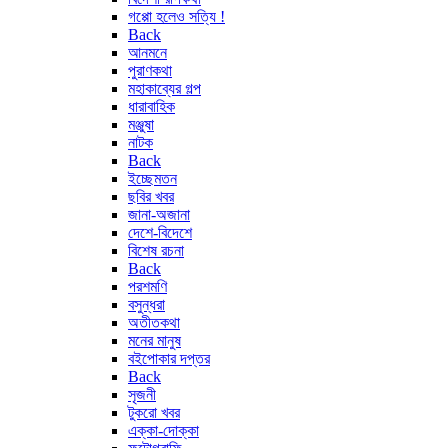
গপ্পো হলেও সত্যি !
Back
আনমনে
পুরাণকথা
মহাকাব্যের গল্প
ধারাবাহিক
মঞ্জুষা
নাটক
Back
ইচ্ছেমতন
ছবির খবর
জানা-অজানা
দেশে-বিদেশে
বিশেষ রচনা
Back
পরশমণি
বসুন্ধরা
অতীতকথা
মনের মানুষ
বইপোকার দপ্তর
Back
সৃজনী
টুকরো খবর
এক্কা-দোক্কা