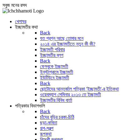
সবুজ মনের রসদ
খেলাঘর
ইচ্ছামতীর কথা
Back
যত প্রশ্ন আছে তোমার মনে
২০১৪ এর ইচ্ছামতীতে নতুন কী কী?
ইচ্ছামতী পরিবার
ইচ্ছামতীর ব্লগ
Back
ফেসবুকে ইচ্ছামতী
ইন্‌স্টাগ্রামে ইচ্ছামতী
ইউটিউবে ইচ্ছামতী
Back
ছোটোদের আন্তর্জাল পত্রিকা 'ইচ্ছামতী'-র ইতিকথা
ওয়েবম্যাগ সেমিনার ২০১৩ তে ইচ্ছামতী
ইচ্ছামতীর বিবিধ বার্তা
পত্রিকার বিভাগগুলি
Back
চাঁদের বুড়ির চরকা-চিঠি
ছড়া-কবিতা
গল্প-স্বল্প
রূপকথা
বিদেশী রূপকথা