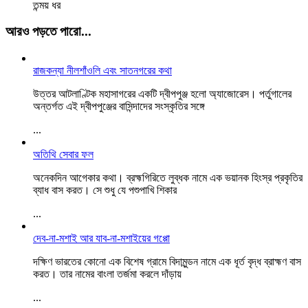
তন্ময় ধর
আরও পড়তে পারো...
রাজকন্যা নীলশাঁওলি এবং সাতনগরের কথা
উত্তর আটলাণ্টিক মহাসাগরের একটি দ্বীপপুঞ্জ হলো অ্যাজোরেস। পর্তুগালের
অন্তর্গত এই দ্বীপপুঞ্জের বাসিন্দাদের সংস্কৃতির সঙ্গে
...
অতিথি সেবার ফল
অনেকদিন আগেকার কথা। ব্রহ্মগিরিতে লুব্ধক নামে এক ভয়ানক হিংস্র প্রকৃতির
ব্যাধ বাস করত। সে শুধু যে পশুপাখি শিকার
...
দেব-না-মশাই আর যাব-না-মশাইয়ের গপ্পো
দক্ষিণ ভারতের কোনো এক বিশেষ গ্রামে বিদামুন্ডন নামে এক ধূর্ত বৃদ্ধ ব্রাহ্মণ বাস
করত। তার নামের বাংলা তর্জমা করলে দাঁড়ায়
...