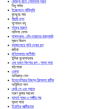
জোছনা রাতে লোকতাক হ্রদে
নিধু সর্দার
ইচ্ছেমতন আঁকিবুকি
কৃষ্ণেন্দু সাহু
খুঁজছি ছড়া
সুশোভন বসু
গাছের ক্রন্দন
নাফিসা বেগম
সাক্ষাৎকার : চাঁদ-তারাদের কাছাকাছি
সৃজন বিভাগ
ব্যাঙ্গালোরে পাখি দেখার গল্প
রুচিরা
মণিমেখলার আশীর্বাদ
ইন্দিরা মুখোপাধ্যায়
এক ডজন কিশোর গল্প - সুমনা সাহা
বইপোকা
একলা
অনিরুদ্ধ সেন
ইন্দোনেশিয়ার নিজস্ব শিল্পকলা বাটিক
অনিন্দিতা পাল
ছোট্ট সে এক গ্রামে
তরুণ কুমার সরখেল
আশ্চর্য পুকুর ও লক্ষ্মীর পদ্ম
সুমনা সাহা
ইয়েতির আত্মীয়তায়