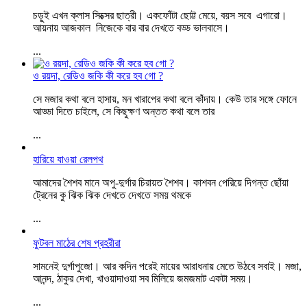
চড়ুই এখন ক্লাস সিক্সের ছাত্রী। একফোঁটা ছোট্ট মেয়ে, বয়স সবে এগারো।
আয়নায় আজকাল নিজেকে বার বার দেখতে বড্ড ভালবাসে।
...
ও রয়দা, রেডিও জকি কী করে হব গো ?
সে মজার কথা বলে হাসায়, মন খারাপের কথা বলে কাঁদায়। কেউ তার সঙ্গে ফোনে
আড্ডা দিতে চাইলে, সে কিছুক্ষণ অন্তত কথা বলে তার
...
হারিয়ে যাওয়া রেলপথ
আমাদের শৈশব মানে অপু-দুর্গার চিরায়ত শৈশব। কাশবন পেরিয়ে দিগন্ত ছোঁয়া
ট্রেনের কু ঝিক ঝিক দেখতে দেখতে সময় থমকে
...
ফুটবল মাঠের শেষ প্রহরীরা
সামনেই দুর্গাপুজো। আর কদিন পরেই মায়ের আরাধনায় মেতে উঠবে সবাই। মজা,
আনন্দ, ঠাকুর দেখা, খাওয়াদাওয়া সব মিলিয়ে জমজমাট একটা সময়।
...