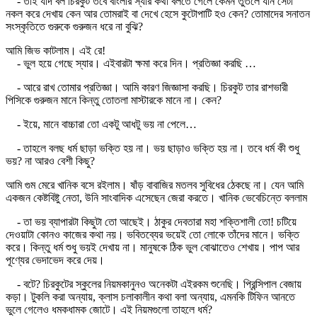
- তাই যদি বল চিরকুট তবে বাংলার স্যার কথা বলতে গেলে কেমন তুতলে যান সেটা
নকল করে দেখায় কেন আর তোমরাই বা দেখে হেসে কুটোপাটি হও কেন? তোমাদের সনাতন
সংস্কৃতিতে গুরুকে গুরুজন ধরে না বুঝি?
আমি জিভ কাটলাম। এই রে!
- ভুল হয়ে গেছে স্যার। এইবারটা ক্ষমা করে দিন। প্রতিজ্ঞা করছি …
- আরে রাখ তোমার প্রতিজ্ঞা। আমি কারণ জিজ্ঞাসা করছি। চিরকুট তার রাশভারী
পিসিকে গুরুজন মানে কিন্তু তোতলা মাস্টারকে মানে না। কেন?
- ইয়ে, মানে বাচ্চারা তো একটু আধটু ভয় না পেলে…
- তাহলে বলছ ধর্ম ছাড়া ভক্তি হয় না। ভয় ছাড়াও ভক্তি হয় না। তবে ধর্ম কী শুধু
ভয়? না আরও বেশী কিছু?
আমি গুম মেরে খানিক বসে রইলাম। ষাঁড় বাবাজির মতলব সুবিধের ঠেকছে না। যেন আমি
একজন কেষ্টবিষ্টু নেতা, উনি সাংবাদিক এসেছেন জেরা করতে। খানিক ভেবেচিন্তে বললাম
- তা ভয় ব্যাপারটা কিছুটা তো আছেই। ঠাকুর দেবতারা মহা শক্তিশালী তো! চটিয়ে
দেওয়াটা কোনও কাজের কথা নয়। ভবিতব্যের ভয়েই তো লোকে তাঁদের মানে। ভক্তি
করে। কিন্তু ধর্ম শুধু ভয়ই দেখায় না। মানুষকে ঠিক ভুল বোঝাতেও শেখায়। পাপ আর
পূণ্যের ভেদাভেদ করে দেয়।
- বটে? চিরকুটের স্কুলের নিয়মকানুনও অনেকটা এইরকম শুনেছি। প্রিন্সিপাল বেজায়
কড়া। টুকলি করা অন্যায়, ক্লাস চলাকালীন কথা বলা অন্যায়, এমনকি টিফিন আনতে
ভুলে গেলেও ধমকধামক জোটে। এই নিয়মগুলো তাহলে ধর্ম?