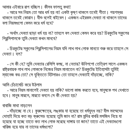
আমার এইবারে রাগ হচ্ছিল। কীসব ফালতু কথা!
- আরে সব নিয়ম তো আর ধর্ম হয় না! একটা কৃষ্ণ থাকলে তবেই গীতা। পয়গম্বর
থাকলে তবেই কোরান। যীশু বলেই বাইবেল। একজন এইরকম দেবতা না থাকলে তাদের
বলা নিয়মগুলো কেমন করে ধর্ম হবে?
- অর্থাৎ দেবতা ছাড়া ধর্ম হয় না? তাহলে বল দেবতা কেমন করে হয়? চিরকুটের স্কুলের
প্রিন্সিপালকে তুমি দেবতা কখন মানবে?
- চিরকুটের স্কুলের প্রিন্সিপালের নিয়ম যদি লাখ লাখ লোক মানতে শুরু করে তাহলে সে
দেবতা। হল?
- সে কী হে? তুমি দেবতার রেসিপি বলছ, না নেতার? ঊনিশশো তেত্রিশ সালে একজন
রাষ্ট্রনায়ক লাখ লাখ লোককে নিজের নিয়ম মানাতেন না? চিরকুটের ইতিহাসটা তুমিই
ম্যানেজ কর তো? সে যুক্তিতে হিটলারও তো তাহলে দেবতাই দাঁড়াচ্ছে, নাকি?
আমি চেঁচামেচি করে উঠলাম
- আরে নিয়ম মানালেই দেবতা হয় নাকি? ভালো কাজ করতে হবে, মানুষকে পথ দেখাতে
হবে। মানুষ মারলে, মারতে বললে সে কী দেবতা হয়?
বাবাজি মাথা নাড়লেন
- দাঁড়াচ্ছে না হে। কুরুক্ষেত্রে, লঙ্কায় যা হয়েছে তা ধর্মযুদ্ধ নয়? যীশু মহম্মদের
দোহাই দিয়ে কত বড় ক্রুসেড হয়েছে তুমি জান না? রাম মন্দির বাবরি মসজিদ নিয়ে যা
হয়েছে যা হচ্ছে তাতে কত লাখ লোক মরেছে দাঙ্গায় তা জান? তাতে এই দেবতাগুলো
খারিজ হয়ে যায় না তাদের ধর্মগুলো?