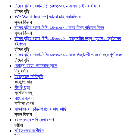
চাঁদের বুড়ির চরকা-চিঠি: ১৪৩১/০২ - আমরা চাই ন্যায়বিচার
চাঁদের বুড়ি
We Want Justice | আমরা চাই ন্যায়বিচার
সৃজন বিভাগ
চাঁদের বুড়ির চরকা-চিঠি: ১৪৩১/০১ - আজ বিশ্ব পরিবেশ দিবস
সৃজন বিভাগ
চাঁদের বুড়ির চরকা-চিঠিঃ ১৪৩০/০২ - ইচ্ছামতীর নতুন প্রয়াস : ছোটোদের
বইপত্র
চাঁদের বুড়ি
চাঁদের বুড়ির চরকা-চিঠিঃ ১৪৩০/০১ - আজ ইচ্ছামতী পনেরো বছর পূর্ণ করল
চাঁদের বুড়ি
জোছনা রাতে লোকতাক হ্রদে
নিধু সর্দার
ইচ্ছেমতন আঁকিবুকি
কৃষ্ণেন্দু সাহু
খুঁজছি ছড়া
সুশোভন বসু
গাছের ক্রন্দন
নাফিসা বেগম
সাক্ষাৎকার : চাঁদ-তারাদের কাছাকাছি
সৃজন বিভাগ
ব্যাঙ্গালোরে পাখি দেখার গল্প
রুচিরা
মণিমেখলার আশীর্বাদ