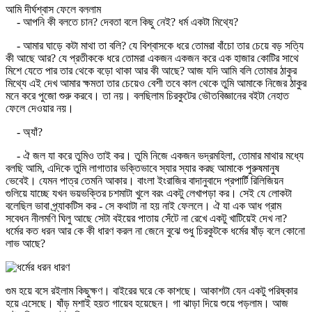
আমি দীর্ঘশ্বাস ফেলে বললাম
- আপনি কী বলতে চান? দেবতা বলে কিছু নেই? ধর্ম একটা মিথ্যে?
- আমার ঘাড়ে কটা মাথা তা বলি? যে বিশ্বাসকে ধরে তোমরা বাঁচো তার চেয়ে বড় সত্যি
কী আছে আর? যে প্রতীককে ধরে তোমরা একজন একজন করে এক হাজার কোটির সাথে
মিশে যেতে পার তার থেকে বড়ো থাকা আর কী আছে? আজ যদি আমি বলি তোমার ঠাকুর
মিথ্যে এই দেখ আমার ক্ষমতা তার চেয়েও বেশী তবে কাল থেকে তুমি আমাকে নিজের ঠাকুর
মনে করে পুজো শুরু করবে। তা নয়। বলছিলাম চিরকুটের ভৌতবিজ্ঞানের বইটা নেহাত
ফেলে দেওয়ার নয়।
- অ্যাঁ?
- ঐ জল যা করে তুমিও তাই কর। তুমি নিজে একজন ভদ্রমহিলা, তোমার মাথার মধ্যে
বলছি আমি, এদিকে তুমি লাগাতার ভক্তিভাবে স্যার স্যার করছ আমাকে পুরুষমানুষ
ভেবেই। যেমন পাত্র তেমনি আকার। বাংলা ইংরাজির বাদানুবাদে প্রপার্টি রিলিজিয়ন
গুলিয়ে যাচ্ছে যখন ভয়ভক্তির চশমাটা খুলে বরং একটু লেখাপড়া কর। সেই যে লোকটা
বলেছিল ভাবা প্র্যাকটিস কর - সে কথাটা না হয় নাই ফেললে। ঐ যা এক আধ গ্রাম
সবেধন নীলমণি ঘিলু আছে সেটা বইয়ের পাতায় সেঁটে না রেখে একটু খাটিয়েই দেখ না?
ধর্মের কত ধরন আর কে কী ধারণ করল না জেনে বুঝে শুধু চিরকুটকে ধর্মের ষাঁড় বলে কোনো
লাভ আছে?
গুম হয়ে বসে রইলাম কিছুক্ষণ। বাইরের ঘরে কে কাশছে। আকাশটা যেন একটু পরিষ্কার
হয়ে এসেছে। ষাঁড় মশাই হয়ত গায়েব হয়েছেন। গা ঝাড়া দিয়ে শুয়ে পড়লাম। আজ