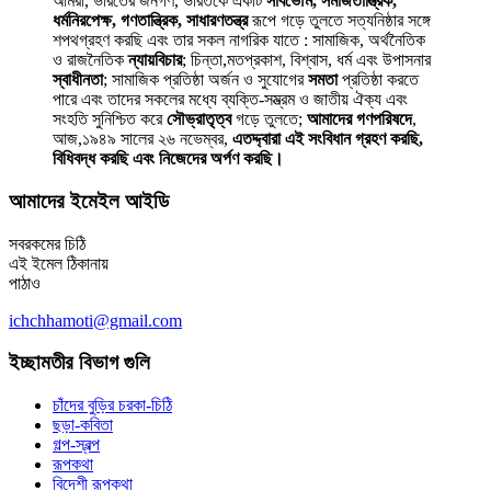
আমরা, ভারতের জনগণ, ভারতকে একটি
সার্বভৌম, সমাজতান্ত্রিক,
ধর্মনিরপেক্ষ, গণতান্ত্রিক, সাধারণতন্ত্র
রূপে গড়ে তুলতে সত্যনিষ্ঠার সঙ্গে
শপথগ্রহণ করছি এবং তার সকল নাগরিক যাতে : সামাজিক, অর্থনৈতিক
ও রাজনৈতিক
ন্যায়বিচার
; চিন্তা,মতপ্রকাশ, বিশ্বাস, ধর্ম এবং উপাসনার
স্বাধীনতা
; সামাজিক প্রতিষ্ঠা অর্জন ও সুযোগের
সমতা
প্রতিষ্ঠা করতে
পারে এবং তাদের সকলের মধ্যে ব্যক্তি-সম্ভ্রম ও জাতীয় ঐক্য এবং
সংহতি সুনিশ্চিত করে
সৌভ্রাতৃত্ব
গড়ে তুলতে;
আমাদের গণপরিষদে
,
আজ,১৯৪৯ সালের ২৬ নভেম্বর,
এতদ্দ্বারা এই সংবিধান গ্রহণ করছি,
বিধিবদ্ধ করছি এবং নিজেদের অর্পণ করছি।
আমাদের ইমেইল আইডি
সবরকমের চিঠি
এই ইমেল ঠিকানায়
পাঠাও
ichchhamoti@gmail.com
ইচ্ছামতীর বিভাগ গুলি
চাঁদের বুড়ির চরকা-চিঠি
ছড়া-কবিতা
গল্প-স্বল্প
রূপকথা
বিদেশী রূপকথা