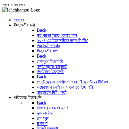
সবুজ মনের রসদ
খেলাঘর
ইচ্ছামতীর কথা
Back
যত প্রশ্ন আছে তোমার মনে
২০১৪ এর ইচ্ছামতীতে নতুন কী কী?
ইচ্ছামতী পরিবার
ইচ্ছামতীর ব্লগ
Back
ফেসবুকে ইচ্ছামতী
ইন্‌স্টাগ্রামে ইচ্ছামতী
ইউটিউবে ইচ্ছামতী
Back
ছোটোদের আন্তর্জাল পত্রিকা 'ইচ্ছামতী'-র ইতিকথা
ওয়েবম্যাগ সেমিনার ২০১৩ তে ইচ্ছামতী
ইচ্ছামতীর বিবিধ বার্তা
পত্রিকার বিভাগগুলি
Back
চাঁদের বুড়ির চরকা-চিঠি
ছড়া-কবিতা
গল্প-স্বল্প
রূপকথা
বিদেশী রূপকথা