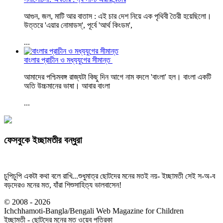
আগুন, জল, মাটি আর বাতাস : এই চার দেশ নিয়ে এক পৃথিবী তৈরী হয়েছিলো।
উত্তরে 'এয়ার নোমাডস্', পূর্বে 'আর্থ কিংডম',
...
বাংলার প্রাচীন ও মধ্যযুগের সীমান্ত
আমাদের পশ্চিমবঙ্গ রাজ্যটা কিছু দিন আগে নাম বদলে 'বাংলা' হল। বাংলা একটি
অতি উচ্চমানের ভাষা। আবার বাংলা
...
ফেসবুকে ইচ্ছামতীর বন্ধুরা
চুপিচুপি একটা কথা বলে রাখি...শুধুমাত্র ছোটদের মনের মতই নয়- ইচ্ছামতী সেই স-অ-ব
বড়দেরও মনের মত, যাঁরা শিশুসাহিত্য ভালবাসেন!
© 2008 - 2026
Ichchhamoti-Bangla/Bengali Web Magazine for Children
ইচ্ছামতী - ছোটদের মনের মত ওয়েব পত্রিকা