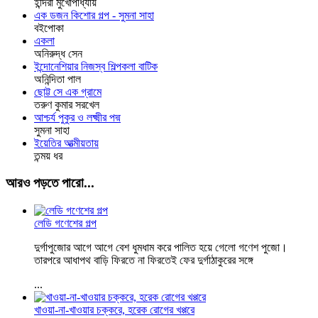
ইন্দিরা মুখোপাধ্যায়
এক ডজন কিশোর গল্প - সুমনা সাহা
বইপোকা
একলা
অনিরুদ্ধ সেন
ইন্দোনেশিয়ার নিজস্ব শিল্পকলা বাটিক
অনিন্দিতা পাল
ছোট্ট সে এক গ্রামে
তরুণ কুমার সরখেল
আশ্চর্য পুকুর ও লক্ষ্মীর পদ্ম
সুমনা সাহা
ইয়েতির আত্মীয়তায়
তন্ময় ধর
আরও পড়তে পারো...
লেডি গণেশের গল্প
দুর্গাপুজোর আগে আগে বেশ ধুমধাম করে পালিত হয়ে গেলো গণেশ পুজো।
তারপরে আধাপথ বাড়ি ফিরতে না ফিরতেই ফের দুর্গাঠাকুরের সঙ্গে
...
খাওয়া-না-খাওয়ার চক্করে, হরেক রোগের খপ্পরে