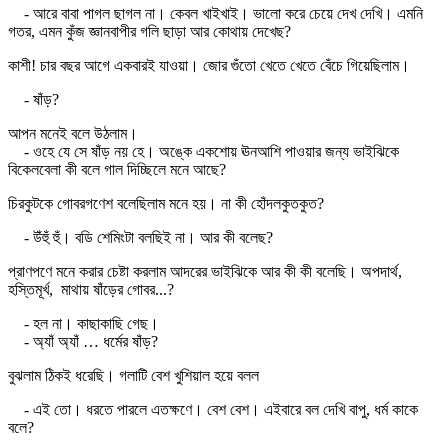
- আরে বাবা পাগল ছাগল না। কেবল খাইখাই। ভালো করে চেয়ে দেখ দেখি। এমনি
গতর, এমন কুঁজ জ্ঞানবাপীর গলি ছাড়া আর কোথায় দেখেছ?
কাশী! চার বছর আগে একবারই যাওয়া। জোর গুঁতো খেতে খেতে বেঁচে গিয়েছিলাম।
- ষাঁড়?
আপন মনেই বলে উঠলাম।
- ওহে যে সে ষাঁড় নয় হে। অঙ্কে একশোয় ঊনআশি পাওয়ার জন্য ভাইঝিকে
বিকেলবেলা কী বলে গাল দিচ্ছিলে মনে আছে?
চিরকুটকে গোবরগণেশ বলেছিলাম মনে হয়। না কী হোঁদলকুতকুত?
- উঁহুঁ হুঁ। বডি শেমিংটা বলছিই না। আর কী বলেছ?
প্রাণপণে মনে করার চেষ্টা করলাম আদরের ভাইঝিকে আর কী কী বলেছি। অপদার্থ,
হস্তিমূর্খ, মাথায় ষাঁড়ের গোবর...?
- হল না। কাছাকাছি গেছ।
- অ্যাঁ অ্যাঁ … ধর্মের ষাঁড়?
বুঝলাম ঠিকই ধরেছি। গলাটি বেশ খুশিয়াল হয়ে বলল
- এই তো। ধরতে পারলে এতক্ষণে। বেশ বেশ। এইবারে বল দেখি বাপু, ধর্ম কাকে
বলে?