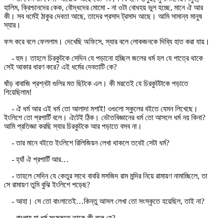
হালিম, ক্রিশ্চানদের কেক, বৌদ্ধদের মোমো - না ওটা বোধহয় ভুল হচ্ছে, মানে ঐ আর
কী। সব ধর্মেই ঠাকুর দেবতা আছে, তাদের প্রসাদ ট্রসাদ আছে। আমি সামান্য মানুষ
স্যার।
ফস করে বলে ফেললাম। দেখেছি অফিসে, স্যার বলে লোকজনকে দিব্যি হাত করা যায়।
- হুম। তাহলে চিরকুটকে সেদিন যে পড়ানো হচ্ছিল জলের ধর্ম হল যে পাত্রে থাকে
সেই আকার ধারণ করে? এই ধর্মের দেবতাটি কে?
ষাঁড় বাবাজি প্রশ্নটা গুলির মত ছিটকে এল। কী মরতেই যে চিরকুটটাকে পড়াতে
গিয়েছিলাম!
- ঐ ধর্ম আর এই ধর্ম তো আলাদা মশাই! ওগুলো স্কুলের বইতে যেমন লিখেছে।
ইংলিশে তো প্রপার্টি বলে। ঐটেই ঠিক। ভৌতবিজ্ঞানের ধর্ম তো আসলে ধর্ম নয় কিনা?
আমি প্রতিজ্ঞা করছি স্যার চিরকুটকে আর পড়াতে বসব না।
- তার মানে বইতে ইংলিশে রিলিজিয়ন লেখা থাকলে তবেই সেটা ধর্ম?
- হ্যাঁ ঐ প্রপার্টি আর…
- তাহলে সেদিন যে কেতুর সাথে বাবরি মসজিদ রাম মন্দির নিয়ে রামায়ণ নামাচ্ছিলে, তা
সে রামায়ণ তুমি বুঝি ইংলিশে পড়েছ?
- আহা। সে তো বাংলাতেই…কিন্তু আসল লেখা তো সংস্কৃতে হয়েছিল, তাই না?
- বাংলায় যা ধর্ম সংস্কৃতে তাকে কী বলে হে?