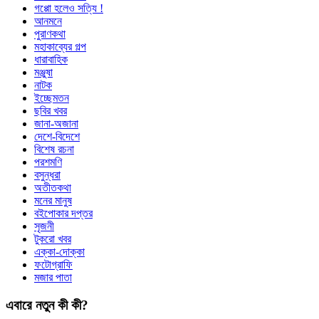
গপ্পো হলেও সত্যি !
আনমনে
পুরাণকথা
মহাকাব্যের গল্প
ধারাবাহিক
মঞ্জুষা
নাটক
ইচ্ছেমতন
ছবির খবর
জানা-অজানা
দেশে-বিদেশে
বিশেষ রচনা
পরশমণি
বসুন্ধরা
অতীতকথা
মনের মানুষ
বইপোকার দপ্তর
সৃজনী
টুকরো খবর
এক্কা-দোক্কা
ফটোগ্রাফি
মজার পাতা
এবারে নতুন কী কী?