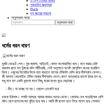
এ দেশ তোমার আমার
লকডাউন স্ক্র্যাপবুক
Back
দশ বছরের পথচলা
অনুসন্ধান করো
অনুসন্ধান করো
ধর্মের ধরন ধারণ
ঘুমটা ভেঙেই গেল। বুক জ্বালা, আইঢাই, কেমন অসোয়াস্তি ভাব। মনে করার চেষ্টা
করলাম রাতে যত টুকরো মটন সাঁটিয়েছি, সেই অনুপাতে যথেষ্ট জেলুসিল খাওয়া হয়েছিল
কিনা। ওষুধের ডিবেটার দিকে হাত বাড়াতে পাশের টেবিলটা ভোঁস করে দীর্ঘশ্বাস ফেলল।
কী আপদ! বেডসাইড টেবিল আবার দীর্ঘশ্বাস ফেলে কেন? অন্ধকারে ভালো ঠাহর হল না,
শুধু মনে হল একটা ধুমসো মতন কিছু ঘরের মধ্যে ঘুরে বেড়াচ্ছে।
- উঁহু। যা ভাবছ তা নয়। বেড়াল ঢোকেনি ঘরে
চমকে উঠলাম। গলাটা আসছে আমার মাথার ভেতর থেকে। কোথায় যেন পড়েছিলাম বেশি
মটন খেলে ছাগলের মত বুদ্ধি হয়ে যায়। আমি কী ছাগল হতে গিয়ে পাগল হয়ে গেলাম?