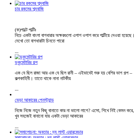
চার রকমের শব্দবাজি
(ক)পাল্টে পাল্টিঃ
নিচে একটা বাংলা বাগধারার অক্ষরগুলো এপাশ ওপাশ করে পাল্টিয়ে দেওয়া হয়েছে।
দেখো তো বাগধারাটা চিনতে পারো
...
ডকুমেন্টারির গল্প
এক যে ছিল রাজা আর এক যে ছিল রানী – এইভাবেই শুরু হয় বেশির ভাগ গল্প –
কল্পকাহিনী। তাতে থাকে নানা নাটকীয়
...
ভেড়া আকারের পেনস্ট্যান্ড
নিজে নিজে নতুন কিছু বানাতে কার না ভালো লাগে? এসো, শিখে নিই কেমন করে,
খুব সহজেই বানানো যায় একটা ভেড়া আকারের
...
সমালোচনা: অবতার : দ‍্য লাস্ট এয়ারবেন্ডার