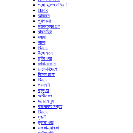
গপ্পো হলেও সত্যি !
Back
আনমনে
পুরাণকথা
মহাকাব্যের গল্প
ধারাবাহিক
মঞ্জুষা
নাটক
Back
ইচ্ছেমতন
ছবির খবর
জানা-অজানা
দেশে-বিদেশে
বিশেষ রচনা
Back
পরশমণি
বসুন্ধরা
অতীতকথা
মনের মানুষ
বইপোকার দপ্তর
Back
সৃজনী
টুকরো খবর
এক্কা-দোক্কা