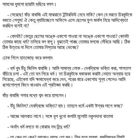
সামনের ধুমসো ছায়াটা গুছিয়ে বসল।
- সেরেছে! ষাঁড় বাবাজি এই মাঝরাতে ইন্টারভিউ নেবে নাকি? কেন যে মরতে চিরকুটকে
বকতে গেলুম! ঐ কেতু ব্যাটাচ্ছেলে অফিসে এসে ছেলের ফুল মার্কস নিয়ে আদিখ্যেতা
করছিল বলেই না?
- কোনটা? কেতুর ছেলের অঙ্কে একশো পাওয়া না অঙ্কে একশো পাওয়া? কোনটা
তোমার কাছে ধর্ম? তলিয়ে বল বাপু। বুঝতেই পারছ তোমার মগজে সেঁধিয়ে আছি। ঠিক
ঠিক উত্তর না দিলে তোমার নিস্তার আছে ভেবেছ?
ঢোক গিলে হাতজোড় করে বললাম
- ধর্ম খুব উঁচু জিনিস বাবাজি। আমি সামান্য লোক - দেবদ্বিজে ভক্তি করা, পাপতাপ
বাঁচিয়ে চলা - এই তো হল গিয়ে ধর্ম। তা চিরকুটকে বকাঝকা করাটা নেহাত অন্যায় হয়ে
গিয়েছে, এইবেলা যদি ক্ষমাঘেন্না করে দেন, পরের বারে একশোয় শূন্য পেলেও আমি
রসোগোল্লা কিনে খাওয়াব এই প্রতিজ্ঞা করছি।
ষাঁড় বাবাজি গলার মধ্যে শব্দ করে হাসলেন।
- উঁচু জিনিস? দেবদ্বিজে ভক্তি? হুম। তাহলে ধর্মে একটা ঈশ্বর লাগে বলছ?
- আজ্ঞে আলবাত লাগে। সঙ্গে ধূপ ধুনো কলাটা মূলোটা নকুলদানা বাতাসা
- অর্থাৎ ধর্ম বলতে যা বোঝায় সব হিন্দু ধর্ম?
- তা কেন তা কেন? আরোও আছে তো সব। শিখ হলে হালুয়া, মুসলিমদের শিমুই,