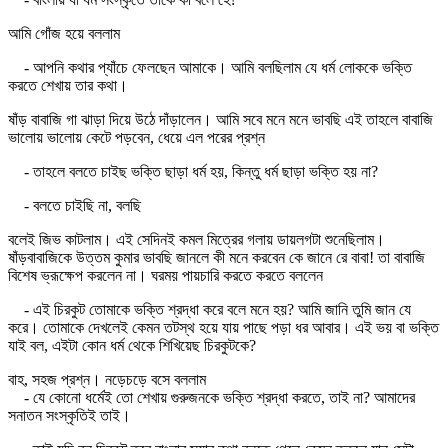
আমি গোঁজ হয়ে বললাম
- আপনি কথার প্যাঁচে ফেলছেন আমাকে। আমি বলছিলাম যে ধর্ম লোককে ভক্তি
করতে শেখায় তার কথা।
ষাঁড় বাবাজি গা ঝাড়া দিয়ে উঠে দাঁড়ালেন। আমি সবে মনে মনে ভাবছি এই তাহলে বাবাজি
ভালোয় ভালোয় কেটে পড়বেন, ধেয়ে এল পরের প্রশ্ন
- তাহলে বলতে চাইছ ভক্তি ছাড়া ধর্ম হয়, কিন্তু ধর্ম ছাড়া ভক্তি হয় না?
- বলতে চাইছি না, বলছি
বলেই জিভ কাটলাম। এই সেদিনই কমল মিত্রের গলায় ডায়লগটা শুনেছিলাম।
ষাঁড়বাবাজিকে উত্তম কুমার ভাবছি জানলে কী মনে করবেন কে জানে রে বাবা! তা বাবাজি
বিশেষ ভ্রূক্ষেপ করলেন না। ঘরময় পায়চারি করতে করতে বললেন
- এই চিরকুট তোমাকে ভক্তি শ্রদ্ধা করে বলে মনে হয়? আমি জানি তুমি জান যে
করে। তোমাকে দেখলেই কেমন তটস্থ হয়ে যায় পাছে পড়া ধর আবার। এই ভয় বা ভক্তি
যাই বল, এইটা কোন ধর্ম থেকে শিখিয়েছ চিরকুটকে?
বাহ, সহজ প্রশ্ন। নড়েচড়ে বসে বললাম
- যে কোনো ধর্মেই তো শেখায় গুরুজনকে ভক্তি শ্রদ্ধা করতে, তাই না? আমাদের
সনাতন সংস্কৃতিই তাই।