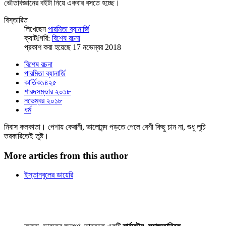
ভৌতবিজ্ঞানের বইটা নিয়ে একবার বসতে হচ্ছে।
বিস্তারিত
লিখেছেন
পারমিতা ব্যানার্জি
ক্যাটfগরি:
বিশেষ রচনা
প্রকাশ করা হয়েছে 17 নভেম্বর 2018
বিশেষ রচনা
পারমিতা ব্যানার্জি
কার্তিক১৪২৫
শারদসম্ভার ২০১৮
নভেম্বর ২০১৮
ধর্ম
নিবাস কলকাতা। পেশায় কেরানী, ভালোমন্দ পড়তে পেলে বেশী কিছু চান না, শুধু লুচি
তরকারিতেই তুষ্ট।
More articles from this author
ইস্তানবুলের ডায়েরি