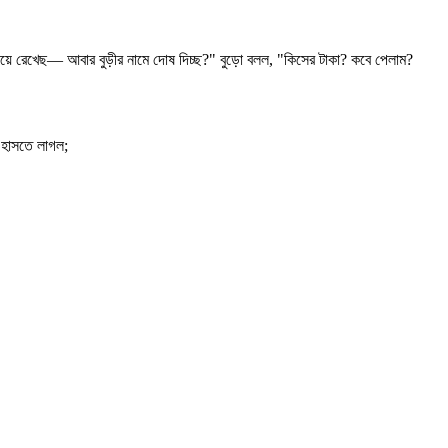
়ে রেখেছ— আবার বুড়ীর নামে দোষ দিচ্ছ?" বুড়ো বলল, "কিসের টাকা? কবে পেলাম?
ই হাসতে লাগল;