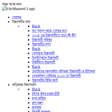
সবুজ মনের রসদ
খেলাঘর
ইচ্ছামতীর কথা
Back
যত প্রশ্ন আছে তোমার মনে
২০১৪ এর ইচ্ছামতীতে নতুন কী কী?
ইচ্ছামতী পরিবার
ইচ্ছামতীর ব্লগ
Back
ফেসবুকে ইচ্ছামতী
ইন্‌স্টাগ্রামে ইচ্ছামতী
ইউটিউবে ইচ্ছামতী
Back
ছোটোদের আন্তর্জাল পত্রিকা 'ইচ্ছামতী'-র ইতিকথা
ওয়েবম্যাগ সেমিনার ২০১৩ তে ইচ্ছামতী
ইচ্ছামতীর বিবিধ বার্তা
পত্রিকার বিভাগগুলি
Back
চাঁদের বুড়ির চরকা-চিঠি
ছড়া-কবিতা
গল্প-স্বল্প
রূপকথা
বিদেশী রূপকথা