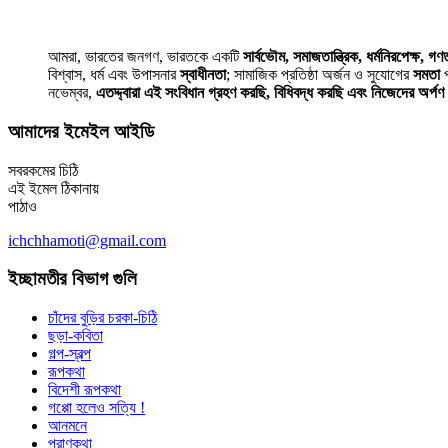
আমরা, ভারতের জনগণ, ভারতকে একটি
সার্বভৌম, সমাজতান্ত্রিক, ধর্মনিরপেক্ষ, গণতা
বিশ্বাস, ধর্ম এবং উপাসনার
স্বাধীনতা
; সামাজিক প্রতিষ্ঠা অর্জন ও সুযোগের
সমতা
প
নভেম্বর,
এতদ্দ্বারা এই সংবিধান গ্রহণ করছি, বিধিবদ্ধ করছি এবং নিজেদের অর্প
আমাদের ইমেইল আইডি
সবরকমের চিঠি
এই ইমেল ঠিকানায়
পাঠাও
ichchhamoti@gmail.com
ইচ্ছামতীর বিভাগ গুলি
চাঁদের বুড়ির চরকা-চিঠি
ছড়া-কবিতা
গল্প-স্বল্প
রূপকথা
বিদেশী রূপকথা
গপ্পো হলেও সত্যি !
আনমনে
পুরাণকথা