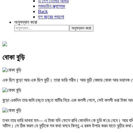
এ দেশ তোমার আমার
লকডাউন স্ক্র্যাপবুক
Back
দশ বছরের পথচলা
অনুসন্ধান করো
অনুসন্ধান করো
বোকা বুড়ি
এক ছিল বুড়ো আর এক ছিল বুড়ী। তারা ভারি গরীব। আর বুড়ী বেজায় বোকা আর ভয়ানক ব
বুড়ো একদিন তার জমি চষ্‌তে চষ্‌তে মাটির নিচে এক কলসী পেলে, সেই কলসী ভরা টাকা আ
তখন তার ভারি ভাবনা হল— এ টাকা যদি ফেলে রাখি কোনদিন কে চুরি ক'রে নেবে। আর যদি টাকা
আঁটল। সে ঠিক করল যে বুড়ীকে সব কথা বলবে কিন্তু এ রকম উপায় করব যাতে বুড়ীর কথা