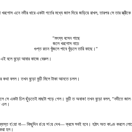
গোস এনে নদীর ধারে একটা গর্তের মধ্যে জাল দিয়ে জড়িয়ে রাখল, তারপর সে তার স্ত্রীকে 
"মৎস্য বসেন গাছে
জলে খরগোস নাচে
গুপ্ত রতন খুঁজলে পাবে খুঁড়লে তারি কাছে।"
।" এই বলে বুড়ো আবার কাজে বেরুল।
য়ার কথা বলল। তখন বুড়ো বুড়ী মিলে টাকা আনতে চলল।
বলে সে একটা ঢিল ছুঁড়তেই মাছটা পড়ে গেল। বুড়ী ত অবাক! তখন বুড়ো বলল, "নদীতে
়ি এল।
 "ব্যস্ত হ'য়ো না— কিছুদিন র'য়ে স'য়ে দেখ— ক্রমে সবই হবে। হঠাৎ অত কাণ্ড করলে লো
র করা হল।