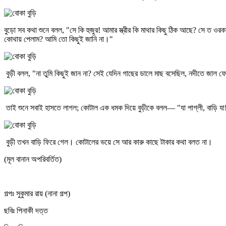
বুড়ো সব কথা শুনে বলল, "সে কি হুজুর! আমার স্ত্রীর কি মাথার কিছু ঠিক আছে? সে ত 
কোথায় পেলাম? আমি তো কিছুই জানি না।"
বুড়ী বলল, "না তুমি কিছুই জান না? সেই যেদিন গাছের ডালে মাছ বসেছিল, নদীতে জ
তাই শুনে সবাই হাসতে লাগল; কোটাল এক ধমক দিয়ে বুড়ীকে বলল— "যা পাগ্‌লী, বাড়ি 
বুড়ী তখন বাড়ি ফিরে গেল। কোটালের ভয়ে সে আর কারু কাছে টাকার কথা বলত না।
(মূল বানান অপরিবর্তিত)
গল্পঃ সুকুমার রায় (নানা গল্প)
ছবিঃ পিনাকী দত্ত