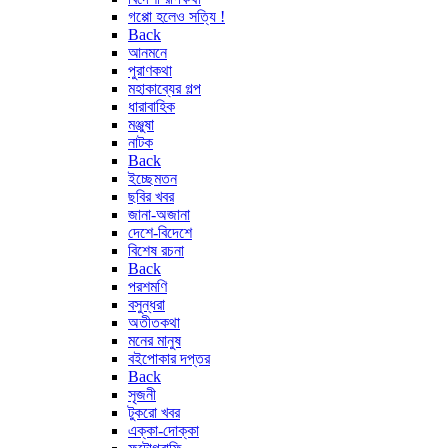
গপ্পো হলেও সত্যি !
Back
আনমনে
পুরাণকথা
মহাকাব্যের গল্প
ধারাবাহিক
মঞ্জুষা
নাটক
Back
ইচ্ছেমতন
ছবির খবর
জানা-অজানা
দেশে-বিদেশে
বিশেষ রচনা
Back
পরশমণি
বসুন্ধরা
অতীতকথা
মনের মানুষ
বইপোকার দপ্তর
Back
সৃজনী
টুকরো খবর
এক্কা-দোক্কা