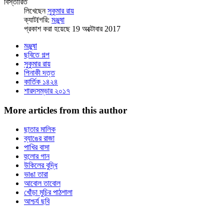
বিস্তারিত
লিখেছেন
সুকুমার রায়
ক্যাটfগরি:
মঞ্জুষা
প্রকাশ করা হয়েছে 19 অক্টোবার 2017
মঞ্জুষা
ছবিতে গল্প
সুকুমার রায়
পিনাকী দত্ত
কার্তিক ১৪২৪
শারদসম্ভার ২০১৭
More articles from this author
ছাতার মালিক
ব্যাঙের রাজা
পাখির বাসা
হুলোর গান
উকিলের বুদ্ধি
ভাঙা তারা
আবোল তাবোল
খোঁড়া মুচির পাঠশালা
আশ্চর্য ছবি