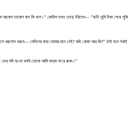
ওরকম আবোল তাবোল কত কি বলে।" কোটাল তখন তেড়ে উঠলেন— "বটে! তুমি টাকা পেয়ে লুকিয
াল ফেলে খরগোস ধরলে— সেদিনের কথা তোমার মনে নেই? কচি খোকা আর কি?" তাই শুনে সবা
যা! ফের যদি যা-তা বলবি তোকে আমি কয়েদ ক'রে রাখব।"