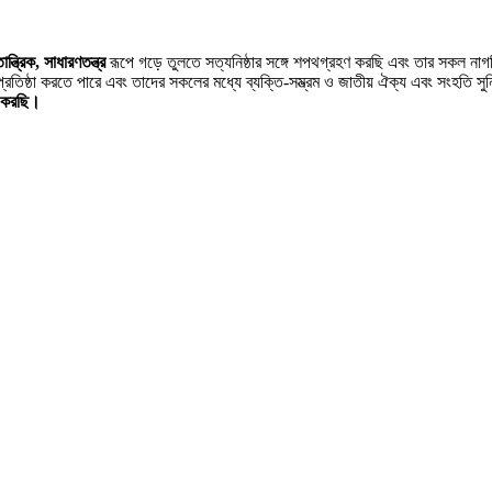
ন্ত্রিক, সাধারণতন্ত্র
রূপে গড়ে তুলতে সত্যনিষ্ঠার সঙ্গে শপথগ্রহণ করছি এবং তার সকল না
্রতিষ্ঠা করতে পারে এবং তাদের সকলের মধ্যে ব্যক্তি-সম্ভ্রম ও জাতীয় ঐক্য এবং সংহতি সু
ণ করছি।