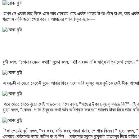
তখন সে একটা মাছ কিনে এনে তার ক্ষেতের ধারে একটা গাছের উপর বেঁধে রাখল, আর একটা খর
খরগোস নাকি জলে খেলা করে। আমাদের গণক ঠাকুর বলেন—
বুড়ী বলল, "তোমার যেমন কথা!" বুড়ো বলল, "হাঁ! এরকম নাকি সত্যি সত্যি দেখা গেছে
আধঘণ্টা না যেতে যেতেই বুড়ো আবার ফিরে এসে ভারি ব্যস্ত হয়ে বুড়ীকে সেই টাকা পাও
পথে যেতে যেতে বুড়ো সেই গাছতলায় এসে বলল, "গাছের উপর চক্‌চক্‌ করছে কি?" এই 
বুড়ো বলল, "কেমন! গণক ঠাকুরের কথা আর অবিশ্বাস করবে?" তারপর টাকা নিয়ে তারা বাড
টাকা পেয়েই বুড়ী বলল, "ঘর করব, বাড়ি করব, গহনা বানাব, পোশাক কিনব।" বুড়ো বলল,
একবারে কোটালের কাছে নালিশ ক'রে দিল। কোটালের হুকুমে বুড়োকে হাতকড়া দিয়ে হাজি