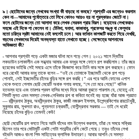
৯। ছোটোদের জন্যে লেখকের সংখ্যা কী বাড়ছে না কমছে? প্রশ্নটি এর জন্যেও করলাম
কেন না—আমাদের পূর্বোত্তরে তো লিখে কোনও আয়ও হয় না পুরস্কারও জোটে না।
ফলে ছোটদের জন্যে তো আলাদা করে লেখক সেরকম প্রায় বিরল। বড়োদের লেখকেরাও
সহজে এই দিকে পা ফেলেন না। টেনিদা, ঘনাদা, কাকাবাবু, প্রফেসর শঙ্কু বা ফেলুদার
মতো চরিত্র স্রষ্টা আমাদের নেই বললেই চলে। আর বর্তমান কাগজটি করতে গিয়ে দেখছি,
বড়দের লেখকদের দিয়েই অনভ্যস্ত হাতে লেখাতে হচ্ছে। সেক্ষেত্রে আপনাদের
অভিজ্ঞতা কী?
- আপনার প্রশ্নটা পড়ে একটা মজার ঘটনা মনে পড়ে গেল। ২০২১ সালে দ্বিতীয়
লকডাউন চলাকালীন এক সন্ধ্যায় আমার এক বন্ধুর সঙ্গে ফোনে গল্প করছিলাম। তাঁর বছর
ছয়েকের ভাইঝি সেই সময়ে এসে তাঁকে জিজ্ঞাসা করে তিনি কার সঙ্গে গল্প করছেন। ফোন
ধরে রেখেই আমার বন্ধু তাকে বলেন – “ওই যে তোমাকে ইচ্ছামতী থেকে গল্প পড়ে
শোনাই, সেই ইচ্ছামতীর চাঁদের বুড়ির সঙ্গে গল্প করছি।” এর পরে আমি ফোনের এপাশ
থেকে শুনতে পেলাম ছোট্ট মেয়েটি অবাক গলায় বলছে, “সে তো মরে গেছে!” খানিক
হতভম্ব হয়ে এবং তারপর প্রবল হাসির মধ্যে দিয়ে আমরা বুঝতে পারলাম যে, যেহেতু এই
শিশুটি মূলত এমন সমস্ত লেখক-লেখিকার গল্প বা কবিতা শুনেই বড় হচ্ছে যাঁরা আজ প্রয়াত
— রবীন্দ্রনাথ ঠাকুর, অবনীন্দ্রনাথ ঠাকুর, কাজী নজরুল ইসলাম, উপেন্দ্রকিশোর রায়চৌধুরী,
সুকুমার রায়, সুখলতা রাও, পুন্যলতা চক্রবর্তী, যোগীন্দ্রনাথ সরকার — তাই সে ধরেই
নিয়েছে চাঁদের বুড়িও তেমনই কেউ!
ছোট্ট মেয়েটির গল্প বলতে গিয়ে আমি যাঁদের নাম উল্লেখ করলাম, তাঁরা যে সময়ে সক্রিয়
ছিলেন তার পরে মোটামুটি একটা গোটা শতাব্দীর বেশি কেটে গেছে। তবুও তাঁদের লেখা
বইগুলি আজও বাংলা শিশু সাহিত্যের ক্লাসিক উদাহরণ। আবার আপনি যে সমস্ত