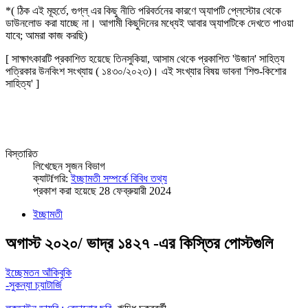
*( ঠিক এই মূহুর্তে, গুগ্‌ল্‌ এর কিছু নীতি পরিবর্তনের কারণে অ্যাপটি প্লেস্টোর থেকে
ডাউনলোড করা যাচ্ছে না। আগামী কিছুদিনের মধ্যেই আবার অ্যাপটিকে দেখতে পাওয়া
যাবে; আমরা কাজ করছি)
[ সাক্ষাৎকারটি প্রকাশিত হয়েছে তিনসুকিয়া, আসাম থেকে প্রকাশিত 'উজান' সাহিত্য
পত্রিকার উনবিংশ সংখ্যায় ( ১৪৩০/২০২৩)। এই সংখ্যার বিষয় ভাবনা 'শিশু-কিশোর
সাহিত্য' ]
বিস্তারিত
লিখেছেন
সৃজন বিভাগ
ক্যাটfগরি:
ইচ্ছামতী সম্পর্কে বিবিধ তথ্য
প্রকাশ করা হয়েছে 28 ফেব্রুয়ারী 2024
ইচ্ছামতী
অগাস্ট ২০২০/ ভাদ্র ১৪২৭ -এর কিস্তির পোস্টগুলি
ইচ্ছেমতন আঁকিবুকি
-সুকন্যা চ্যাটার্জি