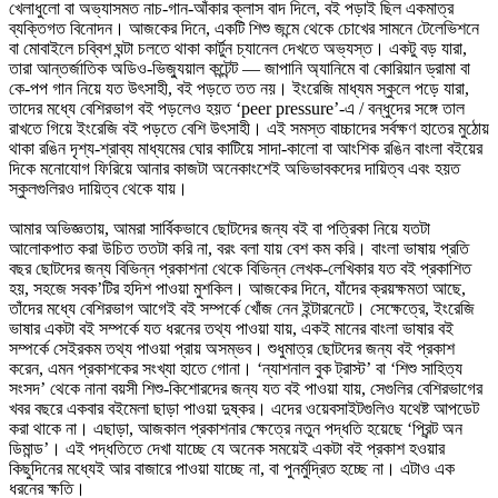
খেলাধুলো বা অভ্যাসমত নাচ-গান-আঁকার ক্লাস বাদ দিলে, বই পড়াই ছিল একমাত্র
ব্যক্তিগত বিনোদন। আজকের দিনে, একটি শিশু জন্মে থেকে চোখের সামনে টেলেভিশনে
বা মোবাইলে চব্বিশ ঘন্টা চলতে থাকা কার্টুন চ্যানেল দেখতে অভ্যস্ত। একটু বড় যারা,
তারা আন্তর্জাতিক অডিও-ভিজ্যুয়াল কন্টেন্ট — জাপানি অ্যানিমে বা কোরিয়ান ড্রামা বা
কে-পপ গান নিয়ে যত উৎসাহী, বই পড়তে তত নয়। ইংরেজি মাধ্যম স্কুলে পড়ে যারা,
তাদের মধ্যে বেশিরভাগ বই পড়লেও হয়ত ‘peer pressure’-এ / বন্ধুদের সঙ্গে তাল
রাখতে গিয়ে ইংরেজি বই পড়তে বেশি উৎসাহী। এই সমস্ত বাচ্চাদের সর্বক্ষণ হাতের মুঠোয়
থাকা রঙিন দৃশ্য-শ্রাব্য মাধ্যমের ঘোর কাটিয়ে সাদা-কালো বা আংশিক রঙিন বাংলা বইয়ের
দিকে মনোযোগ ফিরিয়ে আনার কাজটা অনেকাংশেই অভিভাবকদের দায়িত্ব এবং হয়ত
স্কুলগুলিরও দায়িত্ব থেকে যায়।
আমার অভিজ্ঞতায়, আমরা সার্বিকভাবে ছোটদের জন্য বই বা পত্রিকা নিয়ে যতটা
আলোকপাত করা উচিত ততটা করি না, বরং বলা যায় বেশ কম করি। বাংলা ভাষায় প্রতি
বছর ছোটদের জন্য বিভিন্ন প্রকাশনা থেকে বিভিন্ন লেখক-লেখিকার যত বই প্রকাশিত
হয়, সহজে সবক’টির হদিশ পাওয়া মুশকিল। আজকের দিনে, যাঁদের ক্রয়ক্ষমতা আছে,
তাঁদের মধ্যে বেশিরভাগ আগেই বই সম্পর্কে খোঁজ নেন ইন্টারনেটে। সেক্ষেত্রে, ইংরেজি
ভাষার একটা বই সম্পর্কে যত ধরনের তথ্য পাওয়া যায়, একই মানের বাংলা ভাষার বই
সম্পর্কে সেইরকম তথ্য পাওয়া প্রায় অসম্ভব। শুধুমাত্র ছোটদের জন্য বই প্রকাশ
করেন, এমন প্রকাশকের সংখ্যা হাতে গোনা। ‘ন্যাশনাল বুক ট্রাস্ট’ বা ‘শিশু সাহিত্য
সংসদ’ থেকে নানা বয়সী শিশু-কিশোরদের জন্য যত বই পাওয়া যায়, সেগুলির বেশিরভাগের
খবর বছরে একবার বইমেলা ছাড়া পাওয়া দুষ্কর। এদের ওয়েবসাইটগুলিও যথেষ্ট আপডেট
করা থাকে না। এছাড়া, আজকাল প্রকাশনার ক্ষেত্রে নতুন পদ্ধতি হয়েছে ‘প্রিন্ট অন
ডিমান্ড’। এই পদ্ধতিতে দেখা যাচ্ছে যে অনেক সময়েই একটা বই প্রকাশ হওয়ার
কিছুদিনের মধ্যেই আর বাজারে পাওয়া যাচ্ছে না, বা পুনর্মুদ্রিত হচ্ছে না। এটাও এক
ধরনের ক্ষতি।