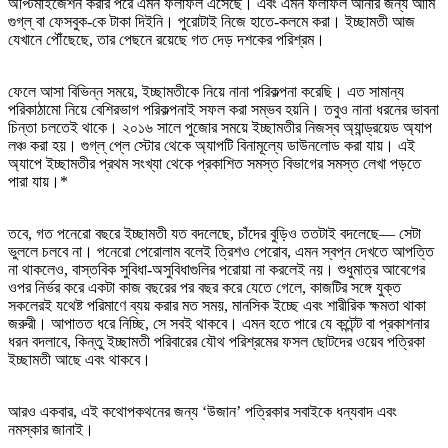
অপ্টিমাইজেশন করার পরে এমন ফলাফল এসেছে। এবং এমন ফলাফল আনার জন্য আমি
গুগ্‌ল্‌ বা ফেসবুক-কে টাকা দিইনি। পুরোটাই নিজে হাতে-কলমে করা। ইচ্ছামতী আজ
যেখানে পৌঁছেছে, তার পেছনে রয়েছে গত দেড় দশকের পরিশ্রম।
ফেলে আসা বিভিন্ন সময়ে, ইচ্ছামতীকে নিয়ে নানা পরিকল্পনা করেছি। এত সামান্য
পরিকাঠামো নিয়ে বেশিরভাগ পরিকল্পনাই সফল করা সম্ভব হয়নি। তবুও নানা ধরনের ভাবনা
চিন্তা চলতেই থাকে। ২০১৬ সালে পুজোর সময়ে ইচ্ছামতীর নিজস্ব অ্যান্ড্রয়েড অ্যাপ
লঞ্চ করা হয়। গুগ্‌ল্‌ প্লে স্টোর থেকে অ্যাপটি বিনামূল্যে ডাউনলোড করা যায়। এই
অ্যাপে ইচ্ছামতীর প্রথম সংখ্যা থেকে প্রকাশিত সমস্ত বিভাগের সমস্ত লেখা পড়তে
পারা যায়।*
তবে, গত পনেরো বছরে ইচ্ছামতী যত বদলেছে, চাঁদের বুড়িও ততটাই বদলেছে— সেটা
ভুললে চলবে না। পনেরো পেরোলাম বলেই ত্রিশও পেরোব, এমন স্বপ্ন দেখতে আপত্তি
না থাকলেও, বাস্তবিক সুবিধা-অসুবিধাগুলির পরোয়া না করলেই নয়। শুধুমাত্র আবেগের
ওপর নির্ভর করে একটা কাজ বছরের পর বছর করে যেতে গেলে, কাজটির সঙ্গে যুক্ত
সকলেরই যথেষ্ট পরিমাণে ব্যয় করার মত সময়, মানসিক ইচ্ছে এবং শারীরিক ক্ষমতা থাকা
জরুরী। আপাতত ধরে নিচ্ছি, সে সবই থাকবে। এমন হতে পারে যে কন্টেন্ট বা প্রকাশনার
ধরন বদলাবে, কিন্তু ইচ্ছামতী পরিবারের যৌথ পরিশ্রমের ফসল ছোটদের ওয়েব পত্রিকা
ইচ্ছামতী আছে এবং থাকবে।
আরও একবার, এই কথোপকথনের জন্য ‘উজান’ পত্রিকার সবাইকে ধন্যবাদ এবং
নমস্কার জানাই।