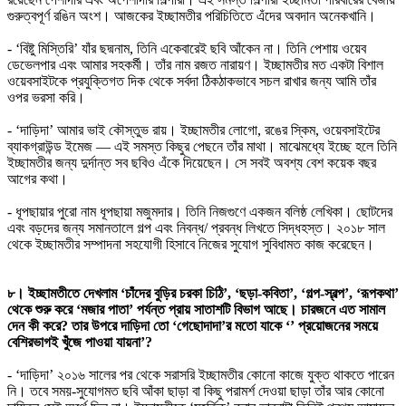
গুরুত্বপূর্ণ রঙিন অংশ। আজকের ইচ্ছামতীর পরিচিতিতে এঁদের অবদান অনেকখানি।
- ‘বিষ্টু মিস্তিরি’ যাঁর ছদ্মনাম, তিনি একেবারেই ছবি আঁকেন না। তিনি পেশায় ওয়েব
ডেভেলপার এবং আমার সহকর্মী। তাঁর নাম রজত নারায়ণ। ইচ্ছামতীর মত একটা বিশাল
ওয়েবসাইটকে প্রযুক্তিগত দিক থেকে সর্বদা ঠিকঠাকভাবে সচল রাখার জন্য আমি তাঁর
ওপর ভরসা করি।
- ‘দাড়িদা’ আমার ভাই কৌস্তুভ রায়। ইচ্ছামতীর লোগো, রঙের স্কিম, ওয়েবসাইটের
ব্যাকগ্রাউন্ড ইমেজ — এই সমস্ত কিছুর পেছনে তাঁর মাথা। মাঝেমধ্যে ইচ্ছে হলে তিনি
ইচ্ছামতীর জন্য দুর্দান্ত সব ছবিও এঁকে দিয়েছেন। সে সবই অবশ্য বেশ কয়েক বছর
আগের কথা।
- ধূপছায়ার পুরো নাম ধূপছায়া মজুমদার। তিনি নিজগুণে একজন বলিষ্ঠ লেখিকা। ছোটদের
এবং বড়দের জন্য সমানতালে গল্প এবং নিবন্ধ/ প্রবন্ধ লিখতে সিদ্ধহস্ত। ২০১৮ সাল
থেকে ইচ্ছামতীর সম্পাদনা সহযোগী হিসাবে নিজের সুযোগ সুবিধামত কাজ করেছেন।
৮। ইচ্ছামতীতে দেখলাম ‘চাঁদের বুড়ির চরকা চিঠি’, ‘ছড়া-কবিতা’, ‘গল্প-স্বল্প’, ‘রূপকথা’
থেকে শুরু করে ‘মজার পাতা’ পর্যন্ত প্রায় সাতাশটি বিভাগ আছে। চারজনে এত সামাল
দেন কী করে? তার উপরে দাড়িদা তো ‘গেছোদাদা’র মতো যাকে ‘’ প্রয়োজনের সময়ে
বেশিরভাগই খুঁজে পাওয়া যায়না’?
- ‘দাড়িদা’ ২০১৬ সালের পর থেকে সরাসরি ইচ্ছামতীর কোনো কাজে যুক্ত থাকতে পারেন
নি। তবে সময়-সুযোগমত ছবি আঁকা ছাড়া বা কিছু পরামর্শ দেওয়া ছাড়া তাঁর আর কোনো