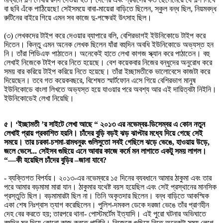
বা ছবি এঁকে পাঠিয়েছে! সেইসময়ে বাবা-মায়েরা বাড়িতে ছিলেন, স্কুল বন্ধ ছিল, নিয়মবদ্ধ
রুটিনের বাইরে গিয়ে এমন সব কাজে দু-পক্ষেরই উৎসাহ ছিল।
(৩) লেখকদের টাইপ করে দেওয়ার ব্যাপারে বলি, বেশিরভাগই ইউনিকোডে টাইপ করে
দিতেন। কিন্তু এমন অনেক লেখক ছিলেন যাঁরা বহুদিন অবধি ইউনিকোডে অভ্যস্ত হন
নি। তাঁরা পিডিএফ পাঠাতেন। অনেকেই হাতে লেখা কাগজ স্ক্যান করে পাঠাতেন। বহু
লেখাই নিজেকে টাইপ করে নিতে হয়েছে। বেশ কয়েকবার নিজের বন্ধুদের অনুরোধ করে
সময় বার করিয়ে টাইপ করিয়ে নিতে হয়েছে। তাঁরা ইচ্ছামতীকে ভালোবেসে কাজটা করে
দিয়েছেন। তবে গত কয়েকবছরে, বিশেষত স্মার্টফোন এসে গিয়ে বেশিরভাগ মানুষ
ইউনিকোডে বাংলা লিখতে অভ্যস্ত হয়ে যাওয়ার পরে অবশ্য আর এই দায়িত্বটা নিইনি।
ইউনিকোডেই লেখা নিয়েছি।
৫। ‘ইচ্ছামতী ’র সাইটে লেখা আছে “ ২০১৩ এর নভেম্বর-ডিসেম্বর এ কোন নতুন
লেখাই প্রায় প্রকাশিত হয়নি। চাঁদের বুড়ি বড়ই ঝড় ঝাপ্টার মধ্যে দিয়ে গেছে সেই
সময়ে। তার চরকা-চশমা-রামধনুরং গুলিসুতো সবই গেছিলে ঝড়ে ভেঙে, হাওয়ায় উড়ে,
জলে ভেসে... সেইসব গুছিয়ে এনে আবার কাজে কর্মে মন লাগাতে একটু সময় লাগল।
“—কী হয়েছিল চাঁদের বুড়ির –জানা যাবে?
- ব্যক্তিগত বিপর্যয়। ২০১৩-এর নভেম্বরে ১৫ দিনের ব্যবধানে আমার ঠাকুমা এবং তার
পরে আমার বড়মামা মারা যান। ঠাকুমার যথেষ্ট বয়স হয়েছিল এবং সেই প্রস্থানের মানসিক
প্রস্তুতি ছিল। বড়মামারটা ছিল না। তিনি অকৃতদার ছিলেন। বন্ধ বাড়িতে আকস্মিক
একা শেষ নিঃশ্বাস ত্যাগ করেছিলেন। পুলিশ-দমকল ডেকে দরজা ভেঙে তাঁর প্রাণহীন
দেহ বের করতে হয়; তারপরে থানা- পোস্টমর্টেম ইত্যাদি। এই পুরো ঘটনার অভিঘাতে
বহুদিন মন দিয়ে কোনো কাজ করতে পারিনি। নিজেকে গুছিয়ে নিতে অনেকটা সময় লেগে