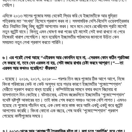
গেছিল।
এদিকে ২০১৩ সালের পুজোর সময় থেকেই স্থির করি যে ইচ্ছামতীকে আর মুদ্রিত
পত্রিকার মত ‘সংখ্যা’ হিসেবে প্রকাশ করব না। সমসাময়িক দেশি-বিদেশি ওয়েবপত্রিকার
ধাঁচে নিয়মিত কিছু কিছু কন্টেন্ট আপলোড করব। মনে মনে ভেবে রেখেছিলাম প্রতি মাসেই
নতুন কন্টেন্ট যাবে। কিন্তু এমন ঘোষণা করা পরের দুই মাসেই সেই কথা রাখতে না পেরে
নিজেরই খারাপ লেগেছিল। মনে হয়েছিল ইচ্ছামতীর পাঠকদের জানানো উচিত কেন
সময়মত নতুন লেখা প্রকাশ করতে পারিনি।
৬। এর পরেই লেখা আছে “এইরকম আর কোনদিন হবে না, -সেরকম কোন কঠিন প্রতিজ্ঞা
সে করছে না, তবে যেন এরকম না হয়, সেটা বজায় রাখার চেষ্টা করবে আপ্রাণ।“—তা
এরকম আর কখনও হয়েছিল? কীরকম?
- হয়েছে। ২০১৬, ২০১৭, ২০১৮ — পরপর তিন বছর পুজোর ঠিক আগে আগে, নিজে
কিংবা পরিবারের কেউ না কেউ অসুস্থ হয়ে পড়ার কারণে ইচ্ছামতীর ‘পুজোস্পেশ্যাল’
দেরীতে প্রকাশ করতে বাধ্য হয়েছি। কম্পিউটারের সামনে বসার বদলে বিছানায় বা
হাসপাতালে দিন কেটেছে। ঘটনাচক্রে, এইসব বছরগুলিতে ইচ্ছামতীর ‘পুজোস্পেশ্যাল’
যথেষ্ট হৃষ্টপুষ্ট আকারের হত। তাই কাজ শেষ করতে সময়ও অনেক বেশি লাগত। এমনও
হয়েছে যে পুজোর পাঁচদিন ধরে, এক বেলা করে কাজ করে আমি একটু একটু করে কন্টেন্ট
আপলোড করেছি। কিংবা কোনো এক বছরে, শেষ অবধি ‘পুজোস্পেশ্যাল’ প্রকাশ
পেয়েছে কালীপুজোর সময়ে।
৭। ২০১৩ থেকে আর ‘কাগজ’টি ত্রৈমাসিক রইল না। বলা চলে ‘মুহূর্তিক’ হয়ে গেল।