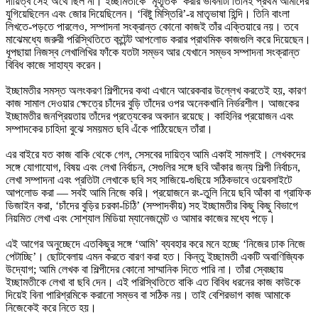
দায়িত্ব সেই অর্থে ছিল না। ইচ্ছামতীকে ‘মূহূর্তিক’ করার ভাবনাটা তিনিই প্রথম আমাদের
যুগিয়েছিলেন এবং জোর দিয়েছিলেন। ‘বিষ্টু মিস্তিরি’-র মাতৃভাষা হিন্দি। তিনি বাংলা
লিখতে-পড়তে পারলেও, সম্পাদনা সংক্রান্ত কোনো কাজই তাঁর এক্তিয়ারে নয়। তবে
মাঝেমধ্যে জরুরী পরিস্থিতিতে কন্টেন্ট আপলোড করার প্রাথমিক কাজগুলি করে দিয়েছেন।
ধূপছায়া নিজস্ব লেখালিখির ফাঁকে যতটা সম্ভব আর যেখানে সম্ভব সম্পাদনা সংক্রান্ত
বিবিধ কাজে সাহায্য করেন।
ইচ্ছামতীর সমস্ত অলংকরণ শিল্পীদের কথা এখানে আরেকবার উল্লেখ করতেই হয়, কারণ
কাজ সামাল দেওয়ার ক্ষেত্রে চাঁদের বুড়ি তাঁদের ওপর অনেকখানি নির্ভরশীল। আজকের
ইচ্ছামতীর জনপ্রিয়তায় তাঁদের প্রত্যেকের অবদান রয়েছে। কাহিনির প্রয়োজন এবং
সম্পাদকের চাহিদা বুঝে সময়মত ছবি এঁকে পাঠিয়েছেন তাঁরা।
এর বাইরে যত কাজ বাকি থেকে গেল, সেসবের দায়িত্ব আমি একাই সামলাই। লেখকদের
সঙ্গে যোগাযোগ, বিষয় এবং লেখা নির্বাচন, সেগুলির সঙ্গে ছবি আঁকার জন্য শিল্পী নির্বাচন,
লেখা সম্পাদনা এবং প্রতিটা লেখাকে ছবি সহ সাজিয়ে-গুছিয়ে সঠিকভাবে ওয়েবসাইটে
আপলোড করা — সবই আমি নিজে করি। প্রয়োজনে রং-তুলি নিয়ে ছবি আঁকা বা গ্রাফিক
ডিজাইন করা, ‘চাঁদের বুড়ির চরকা-চিঠি’ (সম্পাদকীয়) সহ ইচ্ছামতীর কিছু কিছু বিভাগে
নিয়মিত লেখা এবং সোশ্যাল মিডিয়া ম্যানেজমেন্ট ও আমার কাজের মধ্যে পড়ে।
এই আগের অনুচ্ছেদে এতকিছুর সঙ্গে ‘আমি’ ব্যবহার করে মনে হচ্ছে ‘নিজের ঢাক নিজে
পেটাচ্ছি’। ছোটবেলায় এমন করতে বারণ করা হত। কিন্তু ইচ্ছামতী একটি অবাণিজ্যিক
উদ্যোগ; আমি লেখক বা শিল্পীদের কোনো সাম্মানিক দিতে পারি না। তাঁরা স্বেচ্ছায়
ইচ্ছামতীকে লেখা বা ছবি দেন। এই পরিস্থিতিতে বাকি এত বিবিধ ধরনের কাজ কাউকে
দিয়েই বিনা পারিশ্রমিকে করানো সম্ভব বা সঠিক নয়। তাই বেশিরভাগ কাজ আমাকে
নিজেকেই করে নিতে হয়।