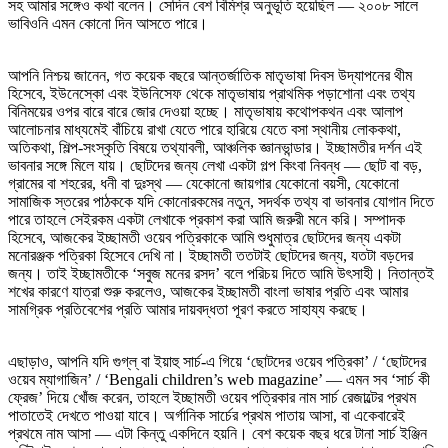
সহ আমার সঙ্গেও কথা বলেন। সেদিন বেশ বিমিশ্র অনুভূতি হয়েছিল — ২০০৮ সালে
ভাবিওনি এমন কোনো দিন আসতে পারে।
আপনি নিশ্চয় জানেন, গত কয়েক বছরে আন্তর্জাতিক মাতৃভাষা দিবস উদ্‌যাপনের থীম
হিসেবে, ইউনেস্কো এবং ইউনিসেফ থেকে মাতৃভাষায় প্রাথমিক পড়াশোনা এবং তথ্য
বিনিময়ের ওপর বারে বারে জোর দেওয়া হচ্ছে। মাতৃভাষায় কথোপকথন এবং আলাপ
আলোচনার মাধ্যমেই বাঁচিয়ে রাখা যেতে পারে হারিয়ে যেতে বসা স্থানীয় লোককথা,
অতিকথা, শিল্প-সংস্কৃতি বিষয়ে তথ্যাবলী, আঞ্চলিক জ্ঞানভান্ডার। ইচ্ছামতীর দর্শন এই
ভাবনার সঙ্গে মিলে যায়। ছোটদের জন্য লেখা একটা গল্প কিংবা নিবন্ধ — ছোট বা বড়,
গ্রামের বা শহরের, ধনী বা দুঃস্থ — যেকোনো জায়গার যেকোনো বয়সী, যেকোনো
সামাজিক স্তরের পাঠককে যদি কোনোরকমের নতুন, সদর্থক তথ্য বা ভাবনার যোগান দিতে
পারে তাহলে সেইরকম একটা লেখাকে প্রকাশ করা আমি জরুরী মনে করি। সম্পাদক
হিসেবে, আজকের ইচ্ছামতী ওয়েব পত্রিকাকে আমি শুধুমাত্র ছোটদের জন্য একটা
মনোরঞ্জক পত্রিকা হিসেবে দেখি না। ইচ্ছামতী ততটাই ছোটদের জন্য, যতটা বড়দের
জন্য। তাই ইচ্ছামতীকে ‘সবুজ মনের রসদ’ বলে পরিচয় দিতে আমি উৎসাহী। নিতান্তই
শখের কারণে যাত্রা শুরু করলেও, আজকের ইচ্ছামতী বাংলা ভাষার প্রতি এবং আমার
সামগ্রিক প্রতিবেশের প্রতি আমার দায়বদ্ধতা পূরণ করতে সাহায্য করছে।
এছাড়াও, আপনি যদি গুগ্‌ল্‌ বা ইয়াহু সার্চ-এ গিয়ে ‘ছোটদের ওয়েব পত্রিকা’ / ‘ছোটদের
ওয়েব ম্যাগাজিন’ / ‘Bengali children’s web magazine’ — এমন সব ‘সার্চ কী
ফ্রেজ’ দিয়ে খোঁজ করেন, তাহলে ইচ্ছামতী ওয়েব পত্রিকার নাম সার্চ রেজাল্টের প্রথম
পাতাতেই দেখতে পাওয়া যাবে। অর্গানিক সার্চের প্রথম পাতায় আসা, বা একেবারেই
প্রথমে নাম আসা — এটা কিন্তু একদিনে হয়নি। বেশ কয়েক বছর ধরে টানা সার্চ ইঞ্জিন