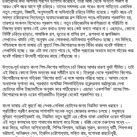
চরিত্রদের কথা আপনার প্রশ্নে উল্লেখ করেছেন, তারা আজ থেকে অন্তত পঞ্চাশ বা
আরও বেশি বছর আগে সৃষ্ট চরিত্র। তাদের সমসময় এবং পরেও বাংলা সাহিত্যে একাধিক
নতুন গোয়েন্দা, বিজ্ঞানী, অনুসন্ধানী বা অভিযাত্রী চরিত্র নির্মিত হয়েছে। প্রতি বছর এই
সমস্ত চরিত্রদের নিত্যনতুন অ্যাডভেঞ্চারের গল্প বিভিন্ন পত্র-পত্রিকায় প্রকাশিত হয়,
তারপরে সংকলন হিসেবেও প্রকাশ পায়। নতুন চরিত্রগুলির জনপ্রিয়তা বা পরিচিতি বা
নিজস্ব ফ্যান ক্লাব নেই এমন কথাও হলফ করে কেউ বলতে পারবে না। এছাড়াও, কোনো
নির্দিষ্ট চরিত্র ছাড়াও, সামাজিক গল্প, ভূতের বা হাসির গল্প , রূপকথা বা কল্পবিজ্ঞান
লেখাতেও খামতি নেই; অনুবাদ এবং লোককথা-অতিকথার পুনর্লিখনও হচ্ছে। সব মিলিয়ে,
পশ্চিমবঙ্গে বাংলা ভাষায় এই মূহুর্তে শিশু-কিশোরদের জন্য বিবিধ ধারায় যথেষ্ট পরিমাণে
লেখালিখি হচ্ছে। বরং এটা বলা যেতে পারে যে, সঠিক প্রচারের অভাবে ভালো বইয়ের খবর
যথেষ্ট পরিমাণে উৎসাহী পাঠকের কাছে পৌঁছাচ্ছে না।
উত্তর-পূর্ব ভারতে বাংলা শিশু-কিশোর সাহিত্য চর্চা বিষয়ে আমার ধারণা খুবই সীমিত। তাই
এই বিষয়ে কোনো বিশদ মন্তব্য করা সমীচীন হবে না। ত্রিপুরা থেকে প্রকাশিত কিশোর-
কিশোরীদের জন্য পত্রিকা ‘কিশোর বার্তা’-র সঙ্গে আমার পরিচয় আছে। আসাম থেকে
অধ্যাপক সুশান্ত কর, প্রখ্যাত অসমিয়া শিশুসাহিত্যিক হরেন্দ্রনাথ বরঠাকুরের লেখা
ছোটদের নাটক ইচ্ছামতীকে অনুবাদ করে পাঠিয়েছেন। এছাড়া ‘একপর্ণিকা’ নামের শিশু-
কিশোরদের জন্য ওয়েব পত্রিকাটিও ত্রিপুরা থেকেই প্রকাশিত হয়।
বাংলা ভাষায় এই মূহুর্তে বহু লেখক-লেখিকা ছোটদের জন্য নিয়মিত কলম ধরছেন ।
প্রতিষ্ঠিত প্রবীণ কলমের পাশাপাশি অনেক নতুন জোরদার কলমও চলছে। শুধুমাত্র
মুদ্রিত পত্রপত্রিকাই নয়, নিয়মিত নতুন কন্টেন্ট এর খোঁজে থাকা একাধিক ওয়েব পত্রিকা
এই নতুন কলমদের হাত পাকানোর জায়গা করে দিচ্ছে। বরিষ্ঠ থেকে তরুণদের মধ্যে —
জয়া মিত্র, অনিতা অগ্নিহোত্রী, শিশির বিশ্বাস, অচিন্ত্য সুরাল, রতনতনু ঘাটী, শিবশংকর
ভট্টাচার্য, অনিরুদ্ধ সেন, ত্রিদিব চট্টোপাধ্যায়, শুক্তি রায়, যশোধরা রায়চৌধুরী,