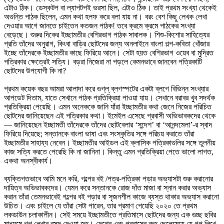
এটাও ঠিক। ডেস্কটপ বা ল্যাপটপই ভরসা ছিল, এটাও ঠিক। তাই প্রথম সংখ্যা থেকেই
অগুন্তি পাঠক ছিলেন, এমন কথা হলফ করে বলা যায় না। বরং বেশ কিছু লেখক লেখা
দেওয়ার আগে জানতে চাইতেন কতজন পাঠক! তবে ক্রমে ক্রমে পাঠকের সংখ্যা
বেড়েছে। শুরুর দিকের ইচ্ছামতীর বেশিরভাগ পাঠক সাবালক। শিশু-কিশোর সাহিত্যের
প্রতি তাঁদের অনুরাগ, কিংবা বাড়ির ছোটদের জন্য অনলাইনে বাংলা গল্প-কবিতা খোঁজার
ইচ্ছে তাঁদেরকে ইচ্ছামতীর কাছে ফিরিয়ে আনে। সেটা হয়ত বেশিরভাগ ওয়েব বা মুদ্রিত
পত্রিকার ক্ষেত্রেই সত্যি। বড়রা নিজেরা না পড়লে কেমনভাবে জানবেন পত্রিকাটি
ছোটদের উপযোগী কি না?
প্রথম কয়েক বছর আমরা আলাদা করে গুগ্‌ল্‌ ব্লগস্পটের একটা ব্লগে বিভিন্ন সংখ্যার
আপডেট দিতাম, যাতে সেখানে পাঠক প্রতিক্রিয়া পাওয়া যায়। সেখানে বরাবর খুব সদর্থক
প্রতিক্রিয়া পেয়েছি। এমন অনেককে জানি যাঁরা ইচ্ছামতীর কথা জেনে নিজের পরিচিত
ছোটদের জানিয়েছেন এই পত্রিকার কথা। ইমেইল এসেছে প্রবাসী অভিভাবকদের থেকে
— জানিয়েছেন ইচ্ছামতী তাঁদেরকে তাঁদের ছোটবেলার ‘সন্দেশ’ বা ‘আনন্দমেলা’-র স্বাদ
ফিরিয়ে দিয়েছে; সন্তানকে বাংলা ভাষা এবং সংস্কৃতির সঙ্গে পরিচয় করাতে তাঁরা
ইচ্ছামতীর সাহায্য নেবেন। ইচ্ছামতীর আইডল এই ক্লাসিক পত্রিকাগুলির সঙ্গে তুলনীয়
কাজ সত্যি করতে পেরেছি কি না জানিনা। কিন্তু এমন প্রতিক্রিয়া পেতে ভালো লাগত,
একথা অনস্বীকার্য।
ব্যক্তিগতভাবে আমি মনে করি, গল্পের বই /পত্র-পত্রিকা পড়ার অভ্যাসটা শুরু করানোর
দায়িত্ব অভিভাবকদের। যেমন করে সন্তানকে রোজ দাঁত মাজা বা স্নান করার অভ্যাস
করান তাঁরা তেমনভাবেই গল্পের বই পড়ার বা সৃজনশীল কাজে ব্যস্ত থাকার অভ্যাস করানো
উচিত। এবং চাইলে যে তাঁরা সেটা পারেন, তার প্রমাণ পেয়েছি ২০২০ তে প্রথম
লকডাউন চলাকালীন। সেই সময়ে ইচ্ছামতীতে প্রতিমাসে ছোটদের জন্য এক গুচ্ছ ছবির
মাধ্যমে গল্প লেখার রসদ দেওয়া হত। দেশের এবং প্রবাসের কত ছেলেমেয়ে যে গল্প লিখে