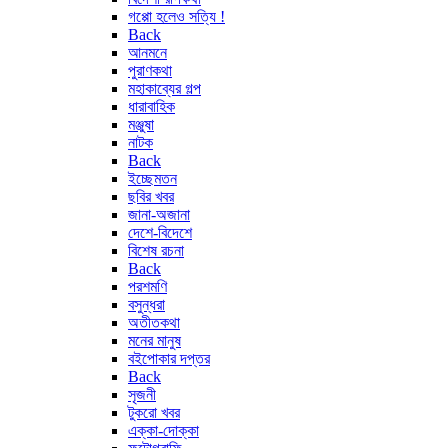
গপ্পো হলেও সত্যি !
Back
আনমনে
পুরাণকথা
মহাকাব্যের গল্প
ধারাবাহিক
মঞ্জুষা
নাটক
Back
ইচ্ছেমতন
ছবির খবর
জানা-অজানা
দেশে-বিদেশে
বিশেষ রচনা
Back
পরশমণি
বসুন্ধরা
অতীতকথা
মনের মানুষ
বইপোকার দপ্তর
Back
সৃজনী
টুকরো খবর
এক্কা-দোক্কা