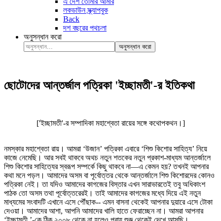
এ দেশ তোমার আমার
লকডাউন স্ক্র্যাপবুক
Back
দশ বছরের পথচলা
অনুসন্ধান করো
অনুসন্ধান করো
ছোটোদের আন্তর্জাল পত্রিকা 'ইচ্ছামতী'-র ইতিকথা
['ইচ্ছামতী'-র সম্পাদিকা মহাশ্বেতা রায়ের সঙ্গে কথোপকথন
।]
নমস্কার মহাশ্বেতা রায়। আমরা ‘উজান’ পত্রিকা এবারে ‘শিশু কিশোর সাহিত্য’ নিয়ে
কাজে নেমেছি। আর সবই থাকবে অথচ নতুন শতকের নতুন প্রকাশ-মাধ্যম আন্তর্জালে
শিশু কিশোর সাহিত্যের স্বরূপ সম্পর্কে কিছু থাকবে না—এ কেমন হয়? তখনই আপনার
কথা মনে পড়ল। আমাদের অসম বা পূর্বোত্তর থেকে আন্তর্জালে শিশু কিশোরদের কোনও
পত্রিকা নেই। তা যদিও আমাদের কাগজের বিস্তার এখন সারাভারতেই তবু অধিকাংশ
পাঠক তো অসম তথা পূর্বোত্তরেরই। তাই আমাদের কাগজের মধ্যে দিয়ে এই নতুন
মাধ্যমের সংবাদটি এখানে এসে পৌঁছাক-- এমন বাসনা থেকেই আপনার দুয়ারে এসে টোকা
দেওয়া। আমাদের আশা, আপনি আমাদের খালি হাতে ফেরাচ্ছেন না। আমরা আপনার
‘ইচ্ছামতী ’-কে ঠিক ২০০৮ থেকে না হলেও প্রায় শুরু থেকেই দেখে আসছি।