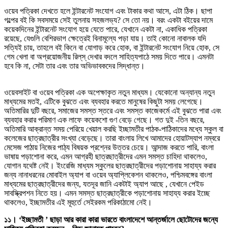
ওয়েব পত্রিকা দেখতে হলে ইন্টারনেট সংযোগ এবং টাকার কথা আসে, এটা ঠিক। ছাপা
গল্পের বই কি সবসময়ে সেই তুলনায় সহজলভ্য? সে তো নয়। বরং একটা বইয়ের দামে
কয়েকদিনের ইন্টারনেট সংযোগ হয়ে যেতে পারে, যেখানে একটা না, একাধিক পত্রিকা
রয়েছে, যেগুলি বেশিরভাগ ক্ষেত্রেই বিনামূল্যে পড়া যায়। তাই কোনো নাবালক যদি
সত্যিই চায়, তাহলে বই কিনে বা যোগাড় করে হোক, বা ইন্টারনেট সংযোগ নিয়ে হোক, সে
গেম খেলা বা অপ্রয়োজনীয় রিল্‌স্‌ দেখার বদলে সাহিত্যপাঠে সময় দিতে পারে। এমনটা
হবে কি না, সেটা তার এবং তার অভিভাবকদের সিদ্ধান্ত।
ওয়েবসাইট বা ওয়েব পত্রিকা এক অপেক্ষাকৃত নতুন মাধ্যম। যেকোনো অন্যান্য নতুন
মাধ্যমের মতই, এটিকে বুঝতে এবং ব্যবহার করতে মানুষের কিছুটা সময় লেগেছে।
অতিমারির দুটি বছরে, সমাজের সমস্ত স্তরে এবং সমস্ত কাজেকর্মে এই বুঝতে পারা এবং
ব্যবহার করার পরিমাণ এক লাফে কয়েকশো গুণ বেড়ে গেছে। গত দুই -তিন বছরে,
অতিমারি আক্রান্ত সময় পেরিয়ে খেয়াল করছি ইচ্ছামতীর পাঠক-পাঠিকাদের মধ্যে স্কুল বা
কলেজের ছাত্রছাত্রীর সংখ্যা বেড়েছে। তারা বাংলায় লিখে আমাদের হোয়াটস্যাপ নম্বরে
মেসেজ পাঠায় নিজের পাঠ্য বিষয়ক প্রশ্নের উত্তর চেয়ে। আন্দাজ করতে পারি, বাংলা
ভাষায় পড়াশোনা করে, এমন আগ্রহী ছাত্রছাত্রীদের এমন সমস্ত চাহিদা থাকলেও,
যোগান যথেষ্ট নেই। ইংরেজি মাধ্যম স্কুলের ছাত্রছাত্রীদের পড়াশোনায় সাহায্য করার
জন্য নানাধরনের মোবাইল অ্যাপ বা ওয়েব অ্যাপ্লিকেশন থাকলেও, পশ্চিমবঙ্গের বাংলা
মাধ্যমের ছাত্রছাত্রীদের জন্য, যতদূর জানি একটাই অ্যাপ আছে , যেখানে পেইড
সাবস্ক্রিপশন নিতে হয়। এমন সমস্ত ছাত্রছাত্রীকে পড়াশোনায় সাহায্য করার ইচ্ছে
থাকলেও, ইচ্ছামতীর এই মূহুর্তে সেইরকম পরিকাঠামো নেই।
১১। ‘ইচ্ছামতী ’ ছাড়া আর কারা কারা ভারতে বাংলাদেশে আন্তর্জালে ছোটোদের জন্যে