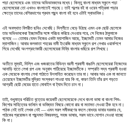
পড়া ছেলেমেয়ে এবং তাদের অভিভাবকদের মধ্যে। কিন্তু বাংলা মাধ্যম স্কুলে পড়া
ছেলেমেয়েরা তো এখনও বাংলাতেই পড়ছে। তাই গল্পের বই বা ওয়েব পত্রিকা পড়ার
ক্ষেত্রে তাদের বেশিরভাগের প্রথম পছন্দ বাংলা বই হবে এটাই স্বাভাবিক।
এই অবস্থাত বিপরীত ছবিও দেখেছি। দিল্লীতে বেড়ে উঠছে এমন এক ছোট্ট ছেলেকে
তার অভিভাবকেরা ইচ্ছামতীর সঙ্গে পরিচয় করিয়ে দেওয়ার পরে, সে নিজের ঠাকুমাকে
বলেছে — তোমার যেমন নিজের একটা ম্যাগাজিন আছে, ইচ্ছামতী তেমন আমার নিজের
ম্যাগাজিন। আবার কলকাতা শহরের নামী ইংরেজি মাধ্যম স্কুলে গল্প লেখার ওয়ার্কশপে
গিয়ে দেখেছি অংশগ্রহণকারী ছেলেমেয়েরা দিব্যি বাংলায় গুছিয়ে গল্প লিখছে।
অতীতে মুম্বই, দিল্লি এবং গুজরাতের বিভিন্ন বয়সী প্রবাসী বাঙালি ছেলেমেয়েরা নিজেদের
আনাড়ি হাতে লেখা গল্প এবং অনুবাদ পাঠিয়েছে ইচ্ছামতীকে। সম্প্রতি সদ্য প্রবাসী হওয়া
এক মেয়েকে বাংলায় লেখা পাঠাতে উৎসাহিত করেছেন তার মা। আবার আর এক মা জানতে
চেয়েছেন ইচ্ছামতীর মুদ্রিত সংস্করণ পাওয়া যায় কি না, কারণ তিনি তাঁর গল্প পড়তে
আগ্রহী ছোট্ট মেয়ের হাতে মোবাইল বা ট্যাব দিতে চান না।
তাই, শুধুমাত্র পরিচিত বৃত্তের কয়েকটি ছেলেমেয়েকে দেখে বাংলা ভাষা বা বাংলা শিশু-
কিশোর সাহিত্যের বর্তমান বা ভবিষ্যত বিষয়ে কোনো রায় বা মতামত দেওয়া ঠিক হবে না।
পাঠক নেই তাই লেখক নেই — এমন সরল সমীকরণের বদলে বোধহয় ভাবার দরকার যে,
পাঠকের প্রয়োজন বা পছন্দমত বিষয়বস্তু, সহজ ভাষায়, সরস ভাবে যোগান দেওয়া যাচ্ছে
কি না।