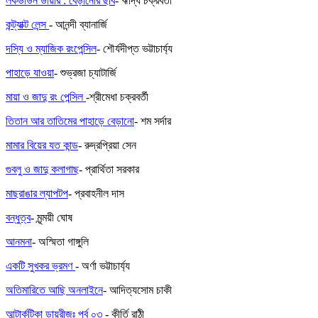
লকডাউন ডায়রি : বেড়ানোর ছবি
- ঋদ্ধি চক্রবর্তী
কন্ট্যাক্ট লেন্স
- আনন্দী ব্যানার্জি
দস্যি ও ম্যাজিক রংপেন্সিল
- শৌর্যদীপ্ত ভট্টাচার্য্য
পাহাড়ে যাওয়া
- শুভ্রজা চ্যাটার্জি
মায়া ও জাদু রং পেন্সিল
-শ্রীমেধা চক্রবর্তী
তিতান আর তাতিমের পাহাড়ে বেড়ানো
- শম সর্দার
মামার বিয়ের যত কান্ড
- রুদ্রপ্রিয়া সেন
গুবলু ও জাদু কলাগাছ
- প্রার্থিতা সরকার
মাছরাঙার ল্যাপটপ
- প্রবাহনীল দাস
বন্ধুত্ব
- মৃন্ময়ী ঘোষ
আনমনা
- অস্মিতা গাঙ্গুলি
একটি সুখকর ভ্রমণ
- অর্ণা ভট্টাচার্য্য
অতিমারিতে আছি অনলাইনে
- আদিত্যসোম চাকী
আন্টার্কটিকা ডায়রীজঃ পর্ব ০৩
- কীর্তি রাঠী