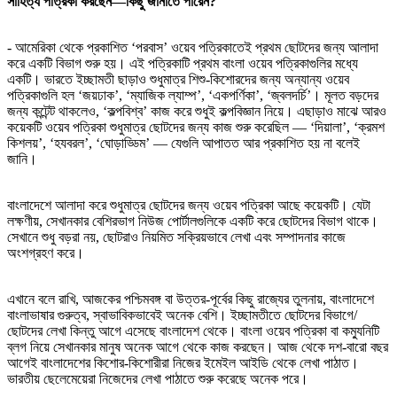
সাহিত্য পত্রিকা করছেন—কিছু জানাতে পারেন?
- আমেরিকা থেকে প্রকাশিত ‘পরবাস’ ওয়েব পত্রিকাতেই প্রথম ছোটদের জন্য আলাদা
করে একটি বিভাগ শুরু হয়। এই পত্রিকাটি প্রথম বাংলা ওয়েব পত্রিকাগুলির মধ্যে
একটি। ভারতে ইচ্ছামতী ছাড়াও শুধুমাত্র শিশু-কিশোরদের জন্য অন্যান্য ওয়েব
পত্রিকাগুলি হল ‘জয়ঢাক’, ‘ম্যাজিক ল্যাম্প’, ‘একপর্ণিকা’, ‘জ্বলদর্চি’। মূলত বড়দের
জন্য কন্টেন্ট থাকলেও, ‘কল্পবিশ্ব’ কাজ করে শুধুই কল্পবিজ্ঞান নিয়ে। এছাড়াও মাঝে আরও
কয়েকটি ওয়েব পত্রিকা শুধুমাত্র ছোটদের জন্য কাজ শুরু করেছিল — ‘দিয়ালা’, ‘ক্রমশ
কিশলয়’, ‘হযবরল’, ‘ঘোড়াড্ডিম’ — যেগুলি আপাতত আর প্রকাশিত হয় না বলেই
জানি।
বাংলাদেশে আলাদা করে শুধুমাত্র ছোটদের জন্য ওয়েব পত্রিকা আছে কয়েকটি। যেটা
লক্ষণীয়, সেখানকার বেশিরভাগ নিউজ পোর্টালগুলিকে একটি করে ছোটদের বিভাগ থাকে।
সেখানে শুধু বড়রা নয়, ছোটরাও নিয়মিত সক্রিয়ভাবে লেখা এবং সম্পাদনার কাজে
অংশগ্রহণ করে।
এখানে বলে রাখি, আজকের পশ্চিমবঙ্গ বা উত্তর-পূর্বের কিছু রাজ্যের তুলনায়, বাংলাদেশে
বাংলাভাষার গুরুত্ব, স্বাভাবিকভাবেই অনেক বেশি। ইচ্ছামতীতে ছোটদের বিভাগে/
ছোটদের লেখা কিন্তু আগে এসেছে বাংলাদেশ থেকে। বাংলা ওয়েব পত্রিকা বা কম্যুনিটি
ব্লগ নিয়ে সেখানকার মানুষ অনেক আগে থেকে কাজ করছেন। আজ থেকে দশ-বারো বছর
আগেই বাংলাদেশের কিশোর-কিশোরীরা নিজের ইমেইল আইডি থেকে লেখা পাঠাত।
ভারতীয় ছেলেমেয়েরা নিজেদের লেখা পাঠাতে শুরু করেছে অনেক পরে।