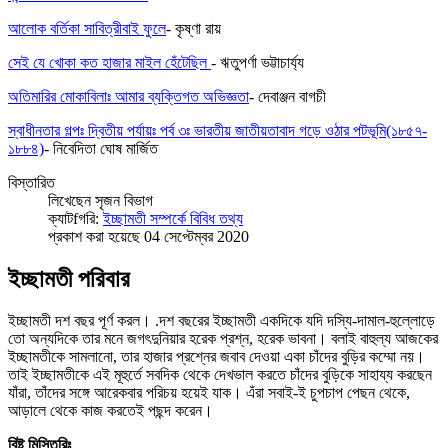
আলোক বর্তিকা সাবিত্রীবাই ফুলে
- কৃষ্ণা রায়
সেই যে খোকা কত হাজার মাইল হেঁটেছিল
- ঋতুপর্ণা ভট্টাচার্য্য
অতিমারির মোকাবিলাঃ আমার ব্যক্তিগত অভিজ্ঞতা
- দেবাঞ্জন বাগচী
স্বাধীনতার গল্পঃ দ্বিতীয় পর্যায়ঃ পর্ব ৩ঃ ভারতীয় জাতীয়তাবাদ গড়ে ওঠার পটভূমি(১৮৫৭-
১৮৮৪)
- নিবেদিতা ঘোষ মার্জিত
বিস্তারিত
লিখেছেন
সৃজন বিভাগ
ক্যাটfগরি:
ইচ্ছামতী সম্পর্কে বিবিধ তথ্য
প্রকাশ করা হয়েছে 04 সেপ্টেম্বর 2020
ইচ্ছামতী পরিবার
ইচ্ছামতী দশ বছর পূর্ণ করল। .দশ বছরের ইচ্ছামতী একদিকে যদি দস্যি-দামাল-হুল্লোড়ে
তো অন্যদিকে তার মনে জগৎদুনিয়ার হরেক প্রশ্ন, হরেক ভাবনা। বলাই বাহুল্য আজকের
ইচ্ছামতীকে সামলানো, তার হাজার প্রশ্নের জবাব দেওয়া একা চাঁদের বুড়ির কম্মো নয়।
তাই ইচ্ছামতীকে এই মূহুর্তে সবদিক থেকে দেখভাল করতে চাঁদের বুড়িকে সাহায্য করছেন
যাঁরা, তাঁদের সঙ্গে আরেকবার পরিচয় হয়েই যাক। এঁরা সবাই-ই চুপচাপ পেছন থেকে,
আড়ালে থেকে কাজ করতেই পছন্দ করেন।
বিষ্টু মিস্তিরিঃ