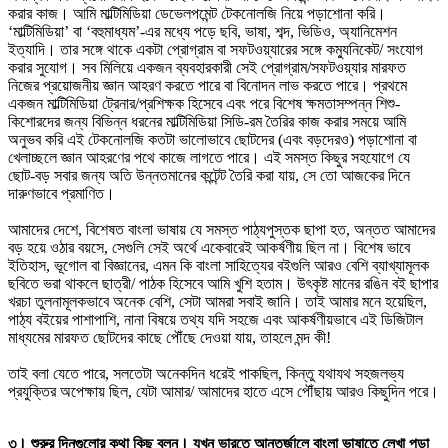
করার কাজ। আমি মাল্টিমিডিয়া ডেভেলপমেন্ট টেকনোলজি নিয়ে পড়াশোনা করি।
‘মাল্টিমিডিয়া’ বা ‘বহুমাধ্যম’-এর মধ্যে পড়ে ছবি, ভাষা, শব্দ, ভিডিও, অ্যানিমেশন
ইত্যাদি। তার সঙ্গে থাকে একটা প্রোগ্রাম বা সফটওয়্যারের সঙ্গে কম্যুনিকেট/ সংযোগ
করার সুযোগ। সব মিলিয়ে একজন ব্যবহারকারী সেই প্রোগ্রাম/সফটওয়্যার মারফত
নিজের প্রয়োজনীয় জ্ঞান আহরণ করতে পারে বা বিনোদন লাভ করতে পারে। প্রথমে
একজন মাল্টিমিডিয়া ট্রেনার/প্রশিক্ষক হিসেবে এবং পরে বিশেষ ক্ষমতাসম্পন্ন শিশু-
কিশোরদের জন্য বিভিন্ন ধরনের মাল্টিমিডিয়া সিডি-রম তৈরির কাজ করার সময়ে আমি
অনুভব করি এই টেকনোলজি কতটা ভালোভাবে ছোটদের (এবং বড়দেরও) পড়াশোনা বা
খেলাচ্ছলে জ্ঞান আহরণের পথে কাজে লাগতে পারে। এই সমস্ত কিছুর সহযোগে যে
ছোট-বড় সবার জন্য অতি উন্নতমানের কন্টেন্ট তৈরি করা যায়, সে তো আজকের দিনে
দারুণভাবে প্রমাণিত।
আমাদের দেশে, বিশেষত বাংলা ভাষায় যে সমস্ত পাঠ্যপুস্তক ছাপা হত, অন্তত আমাদের
বড় হয়ে ওঠার বয়সে, সেগুলি সেই অর্থে একেবারেই আকর্ষণীয় ছিল না। বিশেষ ভাবে
ইতিহাস, ভূগোল বা বিজ্ঞানের, এমন কি বাংলা সাহিত্যের বইগুলি আরও বেশি ব্যাখ্যামূলক
ছবিতে ভরা থাকলে ছাত্রী/ পাঠক হিসেবে আমি খুশি হতাম। উৎকৃষ্ট মানের রঙিন বই ছাপার
খরচা তুলনামূলকভাবে অনেক বেশি, সেটা আমরা সবাই জানি। তাই আমার মনে হয়েছিল,
পাঠ্য বইয়ের পাশাপাশি, নানা বিষয়ে তথ্য যদি সহজে এবং আকর্ষণীয়ভাবে এই ডিজিটাল
মাধ্যমের মারফত ছোটদের কাছে পৌঁছে দেওয়া যায়, তাহলে মন্দ কী!
তাই বলা যেতে পারে, সলতেটা অনেকদিন ধরেই পাকছিল, কিন্তু যথাযথ সহজলভ্য
প্রযুক্তির অপেক্ষায় ছিল, যেটা আমার/ আমাদের হাতে এসে পৌঁছায় আরও কিছুদিন পরে।
৩। শুরুর দিনগুলোর কথা কিছু বলুন। যখন ভারতে আন্তর্জালে বাংলা ভাষাতে লেখা পড়া