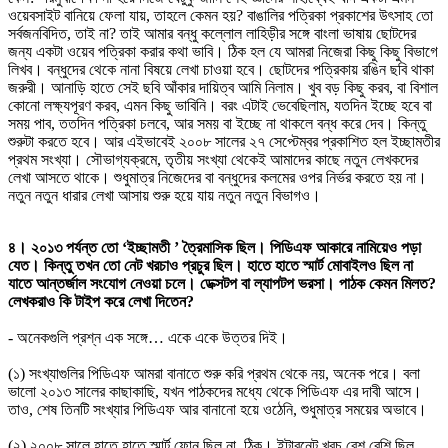
ওয়েবসাইট বানিয়ে ফেলা যায়, তাহলে কেমন হয়? বাঙালির পত্রিকা প্রকাশের উৎসাহ তো
সর্বজনবিদিত, তাই না? তাই আমার বন্ধু কল্লোল লাহিড়ীর সঙ্গে বাংলা ভাষায় ছোটদের
জন্য একটা ওয়েব পত্রিকা করার কথা ভাবি। ঠিক হল যে আমরা নিজেরা কিছু কিছু বিভাগে
লিখব। বন্ধুদের থেকে নানা বিষয়ে লেখা চাওয়া হবে। ছোটদের পত্রিকায় রঙিন ছবি থাকা
জরুরী। আনাড়ি হাতে সেই ছবি আঁকার দায়িত্ব আমি নিলাম। খুব বড় কিছু করব, বা বিশাল
কোনো লক্ষ্যপূরণ করব, এমন কিছু ভাবিনি। বরং এটাই ভেবেছিলাম, যতদিন ইচ্ছে হবে বা
সময় পাব, ততদিন পত্রিকা চলবে, আর সময় বা ইচ্ছে না থাকলে বন্ধ করে দেব। কিন্তু
শুরুটা করতে হবে। আর এইভাবেই ২০০৮ সালের ২৭ সেপ্টেম্বর প্রকাশিত হল ইচ্ছামতীর
প্রথম সংখ্যা। সৌভাগ্যক্রমে, তৃতীয় সংখ্যা থেকেই আমাদের কাছে নতুন লেখকদের
লেখা আসতে থাকে। শুধুমাত্র নিজেদের বা বন্ধুদের কলমের ওপর নির্ভর করতে হয় না।
নতুন নতুন ধারার লেখা আসায় শুরু হয়ে যায় নতুন নতুন বিভাগও।
৪। ২০১৩ পর্যন্ত তো ‘ইচ্ছামতী ’ ত্রৈমাসিক ছিল। পিডিএফ আকারে নামিয়েও পড়া
যেত। কিন্তু তখন তো নেট খরচাও প্রচুর ছিল। হাতে হাতে স্মার্ট মোবাইলও ছিল না
যাতে আন্তর্জাল সংযোগ নেওয়া চলে। ডেক্সটপ বা ল্যাপটপ ভরসা। পাঠক কেমন মিলত?
লেখকরাও কি টাইপ করে লেখা দিতেন?
- অনেকগুলি প্রশ্ন এক সঙ্গে… একে একে উত্তর দিই।
(১) সংখ্যাগুলির পিডিএফ আমরা বানাতে শুরু করি প্রথম থেকে নয়, অনেক পরে। বলা
ভালো ২০১৩ সালের কাছাকাছি, যখন পাঠকদের মধ্যে থেকে পিডিএফ এর দাবী আসে।
তাও, শেষ তিনটি সংখ্যার পিডিএফ আর বানানো হয়ে ওঠেনি, শুধুমাত্র সময়ের অভাবে।
(২) ২০০৮ সালে হাতে হাতে স্মার্ট ফোন ছিল না, ঠিক। ইন্টারনেট খরচ বেশ বেশি ছিল,