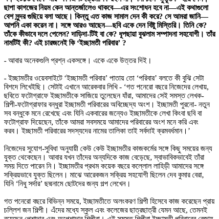
ছাপা কাগজের নিয়ম কেন আন্তর্জালেও থাকবে—এর সংশোধন হবে না—এই কথাগুলো
বেশ সুন্দর গুছিয়ে বলা আছে। কিন্তু এত কাজ সামাল দেন কী করে? সে আমরা জানি—
আপনি একা করেন না। সঙ্গে আরও আছেন—ছবি একে দেন বিষ্টু মিস্তিরি। তিনি কে?
তাঁকে কীভাবে দলে পেলেন? দাড়িদা-টিই বা কে? ধূপছায়া বুঝলাম সম্পাদনা সহযোগী। তাঁর
নামটিই কী? এই চারজনেই কি ‘ইচ্ছামতী পরিবার’ ?
- আবার অনেকগুলি প্রশ্ন একসঙ্গে। একে একে উত্তর দিই।
- ইচ্ছামতীর ওয়েবসাইটে ‘ইচ্ছামতী পরিবার’ পাতায় তো ‘পরিবার’ বলতে কী বুঝি সেটা
বিশদে লিখেইছি। সেটাই এখানে আরেকবার লিখি - ‘গত পনেরো বছরে নিজেদের লেখায়,
ছবিতে ফটোগ্রাফে ইচ্ছামতীকে সাজিয়ে তুলেছেন যাঁরা, আমাদের সেই সমস্ত লেখক-
শিল্পী-ফটোগ্রাফার বন্ধুরা ইচ্ছামতী পরিবারের অবিচ্ছেদ্য অংশ। ইচ্ছামতী পুরনো- নতুন
সব বন্ধুকে মনে রেখেছে এবং যিনি একবারের জন্যেও ইচ্ছামতীকে লেখা কিংবা ছবি বা
ফটোগ্রাফ দিয়েছেন, তাঁকে আমরা সবসময়ে আমাদের পরিবারের অংশ মনে করি এবং
করব। ইচ্ছামতী পরিবারের সদস্যদের নামের তালিকা তাই সর্বদাই ক্রমবর্ধমান।’
নিজেদের সুযোগ-সুবিধা অনুযায়ী কেউ কেউ ইচ্ছামতীর কাজকর্মের সঙ্গে কিছু সময়ের জন্য
যুক্ত থেকেছেন। আবার যখন তাঁদের অন্যদিকে কাজ বেড়েছে, স্বাভাবিকভাবেই তাঁরা
সময় দিতে পারেন নি। ইচ্ছামতীর প্রথম কয়েক বছরে কল্লোল লাহিড়ী আমাদের সঙ্গে
সক্রিয়ভাবে যুক্ত ছিলেন। মাঝে আরেকজন সক্রিয় সহযোগী ছিলেন দেব কুমার বেরা,
যিনি ‘নিধু সর্দার’ ছদ্মনামে ছোটদের জন্য গল্প লেখেন।
গত পনেরো বছরে বিভিন্ন সময়ে, ইচ্ছামতীতে অলংকরণ শিল্পী হিসেবে কাজ করেছেন প্রায়
চল্লিশ জন শিল্পী। এঁদের মধ্যে স্কুল এবং কলেজের ছাত্রছাত্রী যেমন আছে, তেমনই
রয়েছেন পেশাদার এবং অপেশাদার শিল্পীরা। এই সমস্ত শিল্পীরা ইচ্ছামতী পরিবারের বেজায়