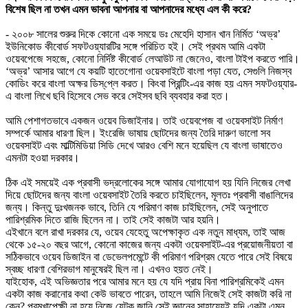
বিশেষ ছিল না তখন এমন ভাবনা আপনার বা আপনাদের মধ্যে এল কী করে?
- ২০০৮ সালের শুরুর দিকে কোনো এক সময়ে ডঃ মেহেদি হাসান খান নির্মিত ‘অভ্র’
ইউনিকোড কীবোর্ড সফটওয়্যারটির সঙ্গে পরিচিত হই। সেই প্রথম আমি একটা
ওয়েবপেজে সহজে, কোনো নির্দিষ্ট কীবোর্ড লেআউট না জেনেও, বাংলা টাইপ করতে পারি।
‘অভ্র’ আসার আগে যে কয়টি হাতেগোনা ওয়েবসাইটে বাংলা পড়া যেত, সেগুলি নিজস্ব
কোডিং করে বাংলা অক্ষর ডিস্‌প্লে করত। কিংবা প্রিন্টিং-এর কাজ হয় এমন সফটওয়্যার-
এ বাংলা লিখে ছবি হিসেবে সেভ করে সেইসব ছবি ব্যবহার করা হত।
আমি পেশাগতভাবে একজন ওয়েব ডিজাইনার। তাই ওয়েবপেজ বা ওয়েবসাইট নির্মাণ
সম্পর্কে আমার ধারণা ছিল। ইংরেজি ভাষায় ছোটদের জন্য তৈরি দারুণ ভালো সব
ওয়েবসাইট এবং মাল্টিমিডিয়া সিডি দেখে আরও বেশি মনে হয়েছিল যে বাংলা ভাষাতেও
এমনটা হওয়া দরকার।
ঠিক এই সময়েই এক প্রবাসী ভদ্রলোকের সঙ্গে আমার যোগাযোগ হয় যিনি নিজের লেখা
দিয়ে ছোটদের জন্য বাংলা ওয়েবসাইট তৈরি করতে চাইছিলেন, মূলতঃ প্রবাসী বাঙালিদের
জন্য। কিন্তু দুঃখজনক ভাবে, তিনি যে পরিমাণ কাজ চাইছিলেন, সেই অনুপাতে
পারিশ্রমিক দিতে রাজি ছিলেন না। তাই সেই কাজটা আর হয়নি।
এইখানে বলে রাখা দরকার যে, ওয়েব যেহেতু অপেক্ষাকৃত এক নতুন মাধ্যম, তাই আজ
থেকে ১৫-২০ বছর আগে, কোনো কাজের জন্য একটা ওয়েবসাইট-এর প্রয়োজনীয়তা বা
সঠিকভাবে ওয়েব ডিজাইন বা ডেভেলপমেন্টে কী পরিমাণ পরিশ্রম যেতে পারে সেই বিষয়ে
স্বচ্ছ ধারণা বেশিরভাগ মানুষেরই ছিল না। এখনও হয়ত নেই।
যাইহোক, এই অভিজ্ঞতার পরে আমার মনে হয় যে যদি প্রায় বিনা পারিশ্রমিকেই এমন
একটা কাজ করানোর কথা কেউ ভাবতে পারেন, তাহলে আমি নিজেই সেই কাজটা করি না
কেন? পরমুখাপেক্ষী না হয়ে নিজে যেটুকু জানি সেই জ্ঞানের সাহায্যেই যদি একটা এমন