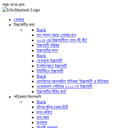
সবুজ মনের রসদ
খেলাঘর
ইচ্ছামতীর কথা
Back
যত প্রশ্ন আছে তোমার মনে
২০১৪ এর ইচ্ছামতীতে নতুন কী কী?
ইচ্ছামতী পরিবার
ইচ্ছামতীর ব্লগ
Back
ফেসবুকে ইচ্ছামতী
ইন্‌স্টাগ্রামে ইচ্ছামতী
ইউটিউবে ইচ্ছামতী
Back
ছোটোদের আন্তর্জাল পত্রিকা 'ইচ্ছামতী'-র ইতিকথা
ওয়েবম্যাগ সেমিনার ২০১৩ তে ইচ্ছামতী
ইচ্ছামতীর বিবিধ বার্তা
পত্রিকার বিভাগগুলি
Back
চাঁদের বুড়ির চরকা-চিঠি
ছড়া-কবিতা
গল্প-স্বল্প
রূপকথা
বিদেশী রূপকথা