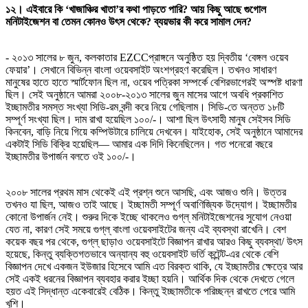
১২। এইবারে কি ‘খাজাঞ্চির খাতা’র কথা পাড়তে পারি? আয় কিছু আছে গুগোল
মনিটাইজেশন বা তেমন কোনও উৎস থেকে? ব্যয়ভার কী করে সামাল দেন?
- ২০১৩ সালের ৮ জুন, কলকাতার EZCCপ্রাঙ্গনে অনুষ্ঠিত হয় দ্বিতীয় ‘বেঙ্গল ওয়েব
ফেয়ার’। সেখানে বিভিন্ন বাংলা ওয়েবসাইট অংশগ্রহণ করেছিল। তখনও সাধারণ
মানুষের হাতে হাতে স্মার্টফোন ছিল না, ওয়েব পত্রিকা সম্পর্কে বেশিরভাগেরই অস্পষ্ট ধারণা
ছিল। সেই অনুষ্ঠানে আমরা ২০০৮-২০১৩ সালের জুন মাসের আগে অবধি প্রকাশিত
ইচ্ছামতীর সমস্ত সংখ্যা সিডি-রম বন্দী করে নিয়ে গেছিলাম। সিডি-তে অন্তত ১৮টি
সম্পূর্ণ সংখ্যা ছিল। দাম রাখা হয়েছিল ১০০/-। আশা ছিল উৎসাহী মানুষ সেইসব সিডি
কিনবেন, বাড়ি নিয়ে গিয়ে কম্পিউটারে চালিয়ে দেখবেন। যাইহোক, সেই অনুষ্ঠানে আমাদের
একটাই সিডি বিক্রি হয়েছিল— আমার এক দিদি কিনেছিলেন। গত পনেরো বছরে
ইচ্ছামতীর উপার্জন বলতে ওই ১০০/-।
২০০৮ সালের প্রথম মাস থেকেই এই প্রশ্ন শুনে আসছি, এবং আজও শুনি। উত্তর
তখনও যা ছিল, আজও তাই আছে। ইচ্ছামতী সম্পূর্ণ অবাণিজ্যিক উদ্যোগ। ইচ্ছামতীর
কোনো উপার্জন নেই। শুরুর দিকে ইচ্ছে থাকলেও গুগ্‌ল্‌ মনিটাইজেশনের সুযোগ নেওয়া
যেত না, কারণ সেই সময়ে গুগ্‌ল্‌ বাংলা ওয়েবসাইটের জন্য এই ব্যবস্থা রাখেনি। বেশ
কয়েক বছর পর থেকে, গুগ্‌ল্‌ ছাড়াও ওয়েবসাইটে বিজ্ঞাপন রাখার আরও কিছু ব্যবস্থা/ উৎস
হয়েছে, কিন্তু ব্যক্তিগতভাবে অন্যান্য বহু ওয়েবসাইট ভর্তি কন্টেন্ট-এর থেকে বেশি
বিজ্ঞাপন দেখে একজন ইউজার হিসেবে আমি এত বিরক্ত থাকি, যে ইচ্ছামতীর ক্ষেত্রে আর
সেই একই ধরনের বিজ্ঞাপন ব্যবহার করার ইচ্ছা হয়নি। আর্থিক দিক থেকে দেখতে গেলে
হয়ত এই সিদ্ধান্ত একেবারেই বেঠিক। কিন্তু ইচ্ছামতীকে পরিচ্ছন্ন রাখতে পেরে আমি
খুশি।