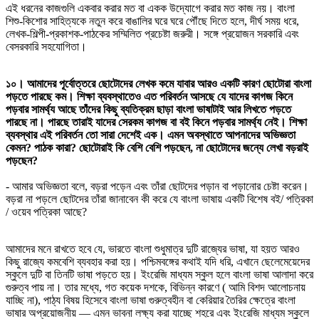
এই ধরনের কাজগুলি একবার করার মত বা একক উদ্যোগে করার মত কাজ নয়। বাংলা
শিশু-কিশোর সাহিত্যকে নতুন করে বাঙালির ঘরে ঘরে পৌঁছে দিতে হলে, দীর্ঘ সময় ধরে,
লেখক-শিল্পী-প্রকাশক-পাঠকের সম্মিলিত প্রচেষ্টা জরুরী। সঙ্গে প্রয়োজন সরকারি এবং
বেসরকারি সহযোগিতা।
১০। আমাদের পূর্বোত্তরে ছোটোদের লেখক কমে যাবার আরও একটি কারণ ছোটোরা বাংলা
পড়তে পারছে কম। শিক্ষা ব্যবস্থাতেও এত পরিবর্তন আসছে যে যাদের কাগজ কিনে
পড়বার সামর্থ্য আছে তাঁদের কিছু ব্যতিক্রম ছাড়া বাংলা ভাষাটাই আর লিখতে পড়তে
পারছে না। পারছে তারাই যাদের সেরকম কাগজ বা বই কিনে পড়বার সামর্থ্য নেই। শিক্ষা
ব্যবস্থার এই পরিবর্তন তো সারা দেশেই এক। এমন অবস্থাতে আপনাদের অভিজ্ঞতা
কেমন? পাঠক কারা? ছোটোরাই কি বেশি বেশি পড়ছেন, না ছোটোদের জন্যে লেখা বড়রাই
পড়ছেন?
- আমার অভিজ্ঞতা বলে, বড়রা পড়েন এবং তাঁরা ছোটদের পড়ান বা পড়ানোর চেষ্টা করেন।
বড়রা না পড়লে ছোটদের তাঁরা জানাবেন কী করে যে বাংলা ভাষায় একটি বিশেষ বই/ পত্রিকা
/ ওয়েব পত্রিকা আছে?
আমাদের মনে রাখতে হবে যে, ভারতে বাংলা শুধুমাত্র দুটি রাজ্যের ভাষা, যা হয়ত আরও
কিছু রাজ্যে কমবেশি ব্যবহার করা হয়। পশ্চিমবঙ্গের কথাই যদি ধরি, এখানে ছেলেমেয়েদের
স্কুলে দুটি বা তিনটি ভাষা পড়তে হয়। ইংরেজি মাধ্যম স্কুল হলে বাংলা ভাষা আলাদা করে
গুরুত্ব পায় না। তার মধ্যে, গত কয়েক দশকে, বিভিন্ন কারণে ( আমি বিশদ আলোচনায়
যাচ্ছি না), পাঠ্য বিষয় হিসেবে বাংলা ভাষা গুরুত্বহীন বা কেরিয়ার তৈরির ক্ষেত্রে বাংলা
ভাষার অপ্রয়োজনীয় — এমন ভাবনা লক্ষ্য করা যাচ্ছে শহরে এবং ইংরেজি মাধ্যম স্কুলে