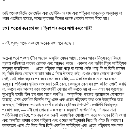
তাই ওয়েবসাইটের ডোমেইন এবং হোস্টিং-এর দাম এবং পত্রিকা সংক্রান্ত অন্যান্য যা
খরচা এতদিনে হয়েছে, সবের ব্যয়ভার নিজের পকেট থেকেই সামাল দিতে হয়।
১৩। পনেরো বছর তো হল। ত্রিশ পার করবে আশা করতে পারি?
- এই প্রশ্ন পড়ে একসঙ্গে অনেক কথা মনে হচ্ছে।
অচেনা পথে প্রথম হাঁটার অনেক অসুবিধা যেমন আছে, তেমন আবার নিত্যনতুন বিষয়ে
প্রথম অভিজ্ঞতা লাভের রোমাঞ্চ এবং আনন্দও আছে। একবার এক প্রবীণ প্রিয় সাহিত্যিক
মন্তব্য করেছিলেন — ওয়েব পত্রিকা কারা পড়ে বা আদৌ কেউ পড়ে কি না তিনি জানেন
না; তিনি নিজে বোঝেন না তাই তাঁর এ নিয়ে উৎসাহ নেই; যেখান থেকে কোনো উপার্জন
নেই, সেই কাজ বছরের পর বছর কেন করে যাচ্ছি — একাধিকবার জানতে চেয়েছেন
বন্ধুরা। পত্রিকার মুদ্রিত সংস্করণ নেই কেন, ফেসবুকে কেন সব গল্প কবিতা পোস্ট করছি
না, করলে আর আলাদা করে ওয়েবসাইট খোলার কষ্ট করতে হয় না — এমন সব প্রশ্নের
মুখোমুখি হয়েছি তিন-চার বছর আগে অবধিও। অন্যদিকে, কাজের প্রয়োজনে যোগাযোগ
হয়েছে, এমন একাধিক বিদেশি বন্ধু এমন এক ওয়েব পত্রিকার কথা শুনে উচ্ছ্বসিত হয়ে
বলেছেন, “পাব্লিক ডোমেইনে দেশীয় ভাষায় ছোটদের উপযোগী লেখালিখি বিনামূল্যে
প্রকাশ করছ — এটা তো তোমরা এক ধরণের কম্যুনিটি সার্ভিস দিচ্ছ।” এমন নানা
প্রতিক্রিয়া পেরিয়ে, গত বছর এক তরুণী অধ্যাপিকা যোগাযোগ করে জানালেন তিনি বাংলা
এবং অসমিয়া ভাষায় ওয়েব পত্রিকা এবং ওয়েবে সাহিত্যচর্চা নিয়ে পি এইচ ডি করছেন।
কলকাতায় এসে এই বিষয় নিয়ে তিনি একাধিক সাহিত্যিক এবং ওয়েব পত্রিকার সম্পাদক