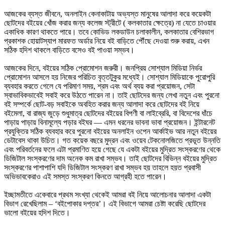
আজকের ব্যস্ত জীবনে, অনলাইন কেনাকাটায় অভ্যস্ত মানুষের আলাদা করে কয়েকটা
ছোটদের বইয়ের খোঁজ করার জন্য কলেজ স্ট্রীটে ( কলকাতার ক্ষেত্রে) না যেতে চাওয়ার
একাধিক কারণ থাকতে পারে। তবে কোভিড লকডাউন চলাকালীন, কলকাতার বেশিরভাগ
প্রকাশক হোয়াটস্যাপ মারফত অর্ডার নিয়ে বই বাড়িতে পৌঁছে দেওয়া শুরু করায়, এখন
সঠিক হদিশ থাকলে বাড়িতে বসেও বই পাওয়া সম্ভব।
আজকের দিনে, বইয়ের সঠিক প্রোমোশন জরুরী। জনপ্রিয় সোশ্যাল মিডিয়া নির্ভর
প্রোমোশন আসলে হয় নিজের পরিচিত বৃত্তটুকুর মধ্যেই। সোশ্যাল মিডিয়াকে পুরোপুরি
ব্যবহার করতে গেলে যে পরিমাণ সময়, শ্রম এবং অর্থ ব্যয় করা প্রয়োজন, সেটা
স্বাভাবিকভাবেই সবাই করে উঠতে পারেন না। তাই ছোটদের জন্য লেখা নতুন এবং পুরনো
বই সম্পর্কে ছোট-বড় সবাইকে অবহিত করার জন্য আলাদা করে ছোটদের বই নিয়ে
বইমেলা, বা রাজ্য জুড়ে শুধুমাত্র ছোটদের বইয়ের বিপণী বা লাইব্রেরি, বা বিদেশের ধাঁচে
পাড়ায় পাড়ায় বিনামূল্যে পড়ার বইঘর — এমন ধরনের ভাবনা ভাবা প্রয়োজন। ইন্টারনেট
প্রযুক্তির সঠিক ব্যবহার করে পুরনো বইয়ের অনলাইন ওপেন আর্কাইভ আর নতুন বইয়ের
ডেটাবেস থাকা উচিত। গত কয়েক বছরে মুদ্রন এবং ওয়েব টেকনোলজিতে প্রভূত উন্নতি
এবং পরিবর্তনের ফলে এটা প্রমাণিত হয়ে গেছে যে একটা বইয়ের মুদ্রিত সংস্করণের থেকে
ডিজিটাল সংস্করণের দাম অনেক কম রাখা সম্ভব। তাই ছোটদের বিভিন্ন বইয়ের মুদ্রিত
সংস্করণের পাশাপাশি যদি ডিজিটাল সংস্করণ রাখা সম্ভব হয় তাহলে হয়ত প্রবাসী
অভিভাবকেরাও এই সমস্ত সংস্করণ কিনতে আগ্রহী হতে পারেন।
ইচ্ছামতীতে একেবারে প্রথম সংখ্যা থেকেই আমরা বই নিয়ে আলোচনার আলাদা একটা
বিভাগ রেখেছিলাম – ‘বইপোকার দপ্তর’। এই বিভাগে আমরা চেষ্টা করেছি ছোটদের
ভালো বইয়ের হদিশ দিতে।