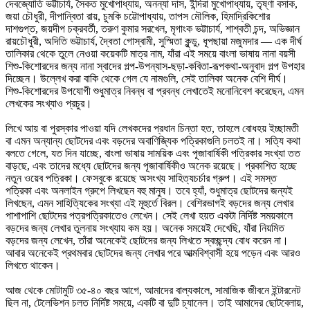
দেবজ্যোতি ভট্টাচার্য, সৈকত মুখোপাধ্যায়, অনন্যা দাস, ইন্দিরা মুখোপাধ্যায়, তৃষ্ণা বসাক,
জয়া চৌধুরী, দীপান্বিতা রায়, চুমকি চট্টোপাধ্যায়, তাপস মৌলিক, হিমাদ্রিকিশোর
দাশগুপ্ত, জয়দীপ চক্রবর্তী, তরুণ কুমার সরখেল, মৃগাংক ভট্টাচার্য, শাশ্বতী চন্দ, অভিজ্ঞান
রায়চৌধুরী, অদিতি ভট্টাচার্য, দ্বৈতা গোস্বামী, সুস্মিতা কুন্ডু, ধূপছায়া মজুমদার — এক দীর্ঘ
তালিকার থেকে তুলে নেওয়া কয়েকটি মাত্র নাম, যাঁরা এই সময়ে বাংলা ভাষায় নানা বয়সী
শিশু-কিশোরদের জন্য নানা স্বাদের গল্প-উপন্যাস-ছড়া-কবিতা-রূপকথা-অনুবাদ গল্প উপহার
দিচ্ছেন। উল্লেখ করা বাকি থেকে গেল যে নামগুলি, সেই তালিকা অনেক বেশি দীর্ঘ।
শিশু-কিশোরদের উপযোগী শুধুমাত্র নিবন্ধ বা প্রবন্ধ লেখাতেই মনোনিবেশ করেছেন, এমন
লেখকের সংখ্যাও প্রচুর।
লিখে আয় বা পুরস্কার পাওয়া যদি লেখকদের প্রধান চিন্তা হত, তাহলে বোধহয় ইচ্ছামতী
বা এমন অন্যান্য ছোটদের এবং বড়দের অবাণিজ্যিক পত্রিকাগুলি চলতই না। সত্যি কথা
বলতে গেলে, যত দিন যাচ্ছে, বাংলা ভাষায় সাময়িক এবং পূজাবার্ষিকী পত্রিকার সংখ্যা তত
বাড়ছে, এবং তাদের মধ্যে ছোটদের জন্য পূজাবার্ষিকীও অনেক রয়েছে। প্রকাশিত হচ্ছে
নতুন ওয়েব পত্রিকা। ফেসবুকে রয়েছে অসংখ্য সাহিত্যচর্চার গ্রুপ। এই সমস্ত
পত্রিকা এবং অনলাইন গ্রুপে লিখছেন বহু মানুষ। তবে হ্যাঁ, শুধুমাত্র ছোটদের জন্যই
লিখছেন, এমন সাহিত্যিকের সংখ্যা এই মূহুর্তে বিরল। বেশিরভাগই বড়দের জন্য লেখার
পাশাপাশি ছোটদের পত্রপত্রিকাতেও লেখেন। সেই লেখা হয়ত একটা নির্দিষ্ট সময়কালে
বড়দের জন্য লেখার তুলনায় সংখ্যায় কম হয়। অনেক সময়েই দেখেছি, যাঁরা নিয়মিত
বড়দের জন্য লেখেন, তাঁরা অনেকেই ছোটদের জন্য লিখতে স্বচ্ছন্দ্য বোধ করেন না।
আবার অনেকেই প্রথমবার ছোটদের জন্য লেখার পরে আত্মবিশ্বাসী হয়ে পড়েন এবং আরও
লিখতে থাকেন।
আজ থেকে মোটামুটি ৩৫-৪০ বছর আগে, আমাদের বাল্যকালে, সামাজিক জীবনে ইন্টারনেট
ছিল না, টেলেভিশন চলত নির্দিষ্ট সময়ে, একটি বা দুটি চ্যানেল। তাই আমাদের ছোটবেলায়,