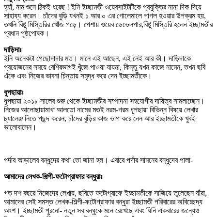
হ্যাঁ, নাম শুনে ঠিকই ধরেছ ! ইনি ইচ্ছামতী ওয়েবসাইটটিকে প্রযুক্তির নানা দিক দিয়ে
সাহায্য করেন। চাঁদের বুড়ি যখনই ১ আর ০ এর গোলেমালে পাগল হওয়ার উপক্রম হয়,
তখনি বিষ্টু মিস্তিরির খোঁজ পড়ে। পেশায় ওয়েব ডেভেলপার,বিষ্টু মিস্তিরি হলেন ইচ্ছামতীর
প্রধান পৃষ্ঠপোষক।
দাড়িদাঃ
ইনি অনেকটা গেছোদাদার মত। মানে এই আছেন, এই নেই আর কী। দাড়িদাকে
প্রয়োজনের সময়ে বেশিরভাগই খুঁজে পাওয়া যায়না, কিন্তু যখন কাজে নামেন, তখন ছবি
এঁকে এবং নিজের ভাবনা চিন্তায় সমৃদ্ধ করে দেন ইচ্ছামতীকে।
ধূপছায়াঃ
ধূপছায়া ২০১৮ সালের শুরু থেকে ইচ্ছামতীর সম্পাদনা সহযোগীর দায়িত্ব সামলাচ্ছেন।
নিজের আলোছায়ামাখা আলতো নামের মতই নরম-গরম ধূপছায়া বিভিন্ন বিষয়ে লেখার
চ্যালেঞ্জ নিতে পছন্দ করেন, চাঁদের বুড়ির কাজ ভাগ করে নেন আর ইচ্ছামতীকে খুবই
ভালোবাসেন।
পর্দার আড়ালের বন্ধুদের কথা তো জানা হল। এবারে পর্দার সামনের বন্ধুদের পালা-
আমাদের লেখক-শিল্পী-ফটোগ্রাফার বন্ধুরাঃ
গত দশ বছরে নিজেদের লেখায়, ছবিতে ফটোগ্রাফে ইচ্ছামতীকে সাজিয়ে তুলেছেন যাঁরা,
আমাদের সেই সমস্ত লেখক-শিল্পী-ফটোগ্রাফার বন্ধুরা ইচ্ছামতী পরিবারের অবিচ্ছেদ্য
অংশ। ইচ্ছামতী পুরনো- নতুন সব বন্ধুকে মনে রেখেছে এবং যিনি একবারের জন্যেও