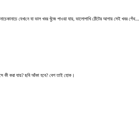
েকানাচে যেখা‌নে যা ভাল খবর খুঁজে পাওয়া যায়, ভালোপাখি ঠোঁটের আগায় সেই খবর গেঁথ...
বসে কী করা যায়? ছবি আঁকা হবে? বেশ তাই হোক।