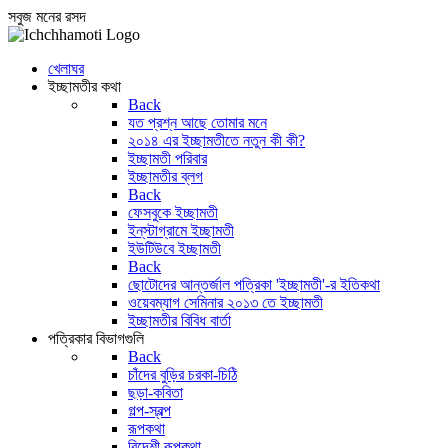
সবুজ মনের রসদ
খেলাঘর
ইচ্ছামতীর কথা
Back
যত প্রশ্ন আছে তোমার মনে
২০১৪ এর ইচ্ছামতীতে নতুন কী কী?
ইচ্ছামতী পরিবার
ইচ্ছামতীর ব্লগ
Back
ফেসবুকে ইচ্ছামতী
ইন্‌স্টাগ্রামে ইচ্ছামতী
ইউটিউবে ইচ্ছামতী
Back
ছোটোদের আন্তর্জাল পত্রিকা 'ইচ্ছামতী'-র ইতিকথা
ওয়েবম্যাগ সেমিনার ২০১৩ তে ইচ্ছামতী
ইচ্ছামতীর বিবিধ বার্তা
পত্রিকার বিভাগগুলি
Back
চাঁদের বুড়ির চরকা-চিঠি
ছড়া-কবিতা
গল্প-স্বল্প
রূপকথা
বিদেশী রূপকথা