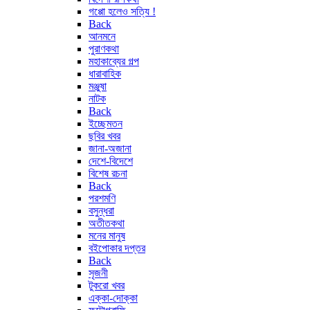
গপ্পো হলেও সত্যি !
Back
আনমনে
পুরাণকথা
মহাকাব্যের গল্প
ধারাবাহিক
মঞ্জুষা
নাটক
Back
ইচ্ছেমতন
ছবির খবর
জানা-অজানা
দেশে-বিদেশে
বিশেষ রচনা
Back
পরশমণি
বসুন্ধরা
অতীতকথা
মনের মানুষ
বইপোকার দপ্তর
Back
সৃজনী
টুকরো খবর
এক্কা-দোক্কা