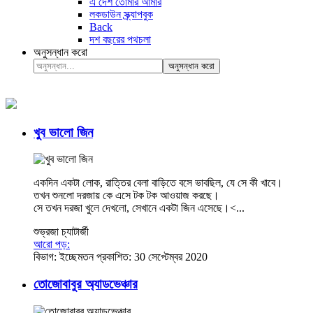
এ দেশ তোমার আমার
লকডাউন স্ক্র্যাপবুক
Back
দশ বছরের পথচলা
অনুসন্ধান করো
অনুসন্ধান করো
খুব ভালো জিন
একদিন একটা লোক, রাত্তির বেলা বাড়িতে বসে ভাবছিল, যে সে কী খাবে।
তখন শুনলো দরজায় কে এসে টক টক আওয়াজ করছে।
সে তখন দরজা খুলে দেখলো, সেখানে একটা জিন এসেছে।<...
শুভ্রজা চ্যাটার্জী
আরো পড়:
বিভাগ:
ইচ্ছেমতন
প্রকাশিত: 30 সেপ্টেম্বর 2020
তোজোবাবুর অ্যাডভেঞ্চার