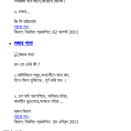
গিরিরাজ সবে জানে,মাঝেতে জিনিষ।
৩. চারঅ...
জি সি ভট্টাচার্য্য
আরো পড়:
বিভাগ:
নিয়মিত
প্রকাশিত: 02 আগস্ট 2011
মজার পাতা
বল তো দেখি কী ?
১.আদিবিহনে সমূহ,অন্তহীনে যাবে বাদ,
তিনে মিলে তৃষিতের , পূর্ণ করি সাধ ।
২. চল যাই আগেপিছে, অস্থির হইয়া,
মাথাহীন অন্চলেরে,সঙ্গেতে লইয়া ...
সৃজন বিভাগ
আরো পড়:
বিভাগ:
নিয়মিত
প্রকাশিত: 30 এপ্রিল 2011