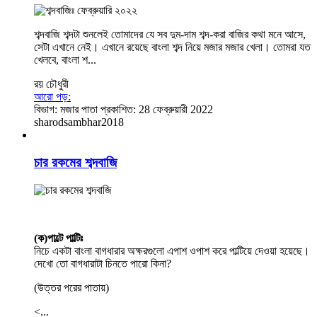
শব্দবাজি শব্দটা শুনলেই তোমাদের যে সব দুম-দাম শব্দ-করা বাজির কথা মনে আসে,
সেটা এখানে নেই। এখানে রয়েছে বাংলা শব্দ নিয়ে মজার মজার খেলা। তোমরা যত
খেলবে, বাংলা শ...
রয় চৌধুরী
আরো পড়:
বিভাগ:
মজার পাতা
প্রকাশিত: 28 ফেব্রুয়ারী 2022
sharodsambhar2018
চার রকমের শব্দবাজি
(ক)পাল্টে পাল্টিঃ
নিচে একটা বাংলা বাগধারার অক্ষরগুলো এপাশ ওপাশ করে পাল্টিয়ে দেওয়া হয়েছে।
দেখো তো বাগধারাটা চিনতে পারো কিনা?
(উত্তর পরের পাতায়)
<...