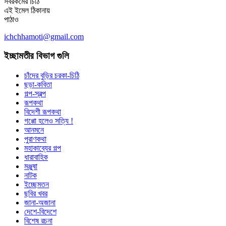
সবরকমের চিঠি
এই ইমেল ঠিকানায়
পাঠাও
ichchhamoti@gmail.com
ইচ্ছামতীর বিভাগ গুলি
চাঁদের বুড়ির চরকা-চিঠি
ছড়া-কবিতা
গল্প-স্বল্প
রূপকথা
বিদেশী রূপকথা
গপ্পো হলেও সত্যি !
আনমনে
পুরাণকথা
মহাকাব্যের গল্প
ধারাবাহিক
মঞ্জুষা
নাটক
ইচ্ছেমতন
ছবির খবর
জানা-অজানা
দেশে-বিদেশে
বিশেষ রচনা