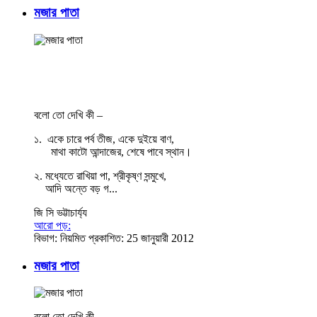
মজার পাতা
বলো তো দেখি কী –
১. একে চারে পর্ব তীজ, একে দুইয়ে বাণ,
মাথা কাটো আন্দাজের, শেষে পাবে স্থান।
২. মধ্যেতে রাখিয়া পা, শ্রীকৃষ্ণ সন্মুখে,
আদি অন্তে বড় গ...
জি সি ভট্টাচার্য্য
আরো পড়:
বিভাগ:
নিয়মিত
প্রকাশিত: 25 জানুয়ারী 2012
মজার পাতা
বলো তো দেখি কী—