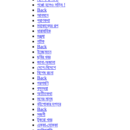
গপ্পো হলেও সত্যি !
Back
আনমনে
পুরাণকথা
মহাকাব্যের গল্প
ধারাবাহিক
মঞ্জুষা
নাটক
Back
ইচ্ছেমতন
ছবির খবর
জানা-অজানা
দেশে-বিদেশে
বিশেষ রচনা
Back
পরশমণি
বসুন্ধরা
অতীতকথা
মনের মানুষ
বইপোকার দপ্তর
Back
সৃজনী
টুকরো খবর
এক্কা-দোক্কা