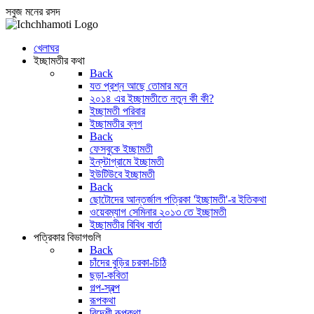
সবুজ মনের রসদ
খেলাঘর
ইচ্ছামতীর কথা
Back
যত প্রশ্ন আছে তোমার মনে
২০১৪ এর ইচ্ছামতীতে নতুন কী কী?
ইচ্ছামতী পরিবার
ইচ্ছামতীর ব্লগ
Back
ফেসবুকে ইচ্ছামতী
ইন্‌স্টাগ্রামে ইচ্ছামতী
ইউটিউবে ইচ্ছামতী
Back
ছোটোদের আন্তর্জাল পত্রিকা 'ইচ্ছামতী'-র ইতিকথা
ওয়েবম্যাগ সেমিনার ২০১৩ তে ইচ্ছামতী
ইচ্ছামতীর বিবিধ বার্তা
পত্রিকার বিভাগগুলি
Back
চাঁদের বুড়ির চরকা-চিঠি
ছড়া-কবিতা
গল্প-স্বল্প
রূপকথা
বিদেশী রূপকথা