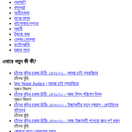
পরশমণি
বসুন্ধরা
অতীতকথা
মনের মানুষ
বইপোকার দপ্তর
সৃজনী
টুকরো খবর
এক্কা-দোক্কা
ফটোগ্রাফি
মজার পাতা
এবারে নতুন কী কী?
চাঁদের বুড়ির চরকা-চিঠি: ১৪৩১/০২ - আমরা চাই ন্যায়বিচার
চাঁদের বুড়ি
We Want Justice | আমরা চাই ন্যায়বিচার
সৃজন বিভাগ
চাঁদের বুড়ির চরকা-চিঠি: ১৪৩১/০১ - আজ বিশ্ব পরিবেশ দিবস
সৃজন বিভাগ
চাঁদের বুড়ির চরকা-চিঠিঃ ১৪৩০/০২ - ইচ্ছামতীর নতুন প্রয়াস : ছোটোদের
বইপত্র
চাঁদের বুড়ি
চাঁদের বুড়ির চরকা-চিঠিঃ ১৪৩০/০১ - আজ ইচ্ছামতী পনেরো বছর পূর্ণ করল
চাঁদের বুড়ি
জোছনা রাতে লোকতাক হ্রদে