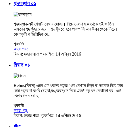
শব্দসন্ধান ০১
শব্দসন্ধান-এই খেলাটা বেজায় সোজা। নিচে দেওয়া ছক থেকে দুই ও তিন
অক্ষরের শব্দ খুঁজতে হবে। শব্দ খুঁজতে হবে পাশাপাশি আর উপর থেকে নিচে।
কোণাকুনি বা উল্টোদিক থে...
শব্দবাজি
আরো পড়:
বিভাগ:
মজার পাতা
প্রকাশিত: 14 এপ্রিল 2016
রিবাস ০১
Rebus(রিবাস) এমন এক ধরনের শব্দের খেলা যেখানে চিহ্ন বা সংকেত দিয়ে আর
ছোট শব্দের বা বর্ণের চেহারা,রঙ,অবস্থান দিয়ে একটা বড় শব্দ বোঝানো হয়।এই
খেলার উৎস ধরা হ...
শব্দবাজি
আরো পড়:
বিভাগ:
মজার পাতা
প্রকাশিত: 14 এপ্রিল 2016
ধাঁধা