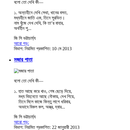
বলো তো দেখি কী—
১. অন্তহীনে দেখি সেথা, ধানের বসত,
মধ্যহীনে জাতি এক, তিনে সুরভিত।
নাম খুঁজে দেখ দেখি, কি তা’র বাহার,
অর্থহীন পু...
জি সি ভট্টাচার্য্য
আরো পড়:
বিভাগ:
নিয়মিত
প্রকাশিত: 10 মে 2013
মজার পাতা
বলো তো দেখি কী—
১. হাত আছে করে খাও, শেষ ছেড়ে দিয়ে,
মধ্য বিহনেতে আছে নৌকায়, দেখ গিয়ে,
তিনে মিলে কাজে কিন্তু লাগে ধরিবার,
অভাবে বিকল কল, অস্ত্র, দ্বার...
জি সি ভট্টাচার্য্য
আরো পড়:
বিভাগ:
নিয়মিত
প্রকাশিত: 22 জানুয়ারী 2013