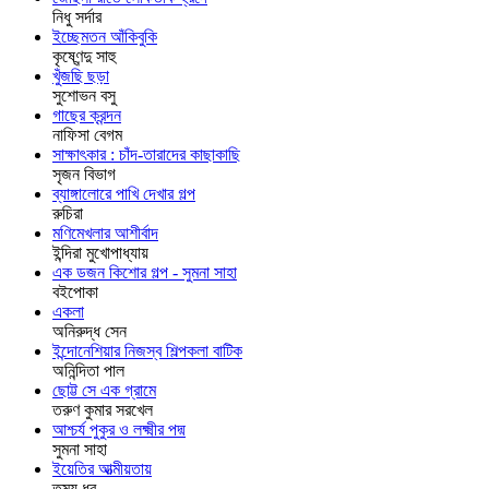
নিধু সর্দার
ইচ্ছেমতন আঁকিবুকি
কৃষ্ণেন্দু সাহু
খুঁজছি ছড়া
সুশোভন বসু
গাছের ক্রন্দন
নাফিসা বেগম
সাক্ষাৎকার : চাঁদ-তারাদের কাছাকাছি
সৃজন বিভাগ
ব্যাঙ্গালোরে পাখি দেখার গল্প
রুচিরা
মণিমেখলার আশীর্বাদ
ইন্দিরা মুখোপাধ্যায়
এক ডজন কিশোর গল্প - সুমনা সাহা
বইপোকা
একলা
অনিরুদ্ধ সেন
ইন্দোনেশিয়ার নিজস্ব শিল্পকলা বাটিক
অনিন্দিতা পাল
ছোট্ট সে এক গ্রামে
তরুণ কুমার সরখেল
আশ্চর্য পুকুর ও লক্ষ্মীর পদ্ম
সুমনা সাহা
ইয়েতির আত্মীয়তায়
তন্ময় ধর