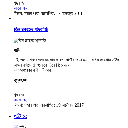
শব্দবাজি
আরো পড়:
বিভাগ:
মজার পাতা
প্রকাশিত: 17 নভেম্বর 2018
তিন রকমের শব্দবাজি
পাল্টি
এই খেলায় শব্দের অক্ষরগুলোর জায়গা পাল্টে দেওয়া হয়। সঠিক জায়গায় সঠিক
অক্ষর বসিয়ে শব্দগুলোকে চিনে নিতে হবে।
উদাহরণঃ চার কবি - বিচারক
সূত্রছকঃ
...
শব্দবাজি
আরো পড়:
বিভাগ:
মজার পাতা
প্রকাশিত: 19 অক্টোবার 2017
পাল্টি ০১