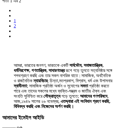
পাতা 1 এর 2
1
2
আমরা, ভারতের জনগণ, ভারতকে একটি
সার্বভৌম, সমাজতান্ত্রিক,
ধর্মনিরপেক্ষ, গণতান্ত্রিক, সাধারণতন্ত্র
রূপে গড়ে তুলতে সত্যনিষ্ঠার সঙ্গে
শপথগ্রহণ করছি এবং তার সকল নাগরিক যাতে : সামাজিক, অর্থনৈতিক
ও রাজনৈতিক
ন্যায়বিচার
; চিন্তা,মতপ্রকাশ, বিশ্বাস, ধর্ম এবং উপাসনার
স্বাধীনতা
; সামাজিক প্রতিষ্ঠা অর্জন ও সুযোগের
সমতা
প্রতিষ্ঠা করতে
পারে এবং তাদের সকলের মধ্যে ব্যক্তি-সম্ভ্রম ও জাতীয় ঐক্য এবং
সংহতি সুনিশ্চিত করে
সৌভ্রাতৃত্ব
গড়ে তুলতে;
আমাদের গণপরিষদে
,
আজ,১৯৪৯ সালের ২৬ নভেম্বর,
এতদ্দ্বারা এই সংবিধান গ্রহণ করছি,
বিধিবদ্ধ করছি এবং নিজেদের অর্পণ করছি।
আমাদের ইমেইল আইডি