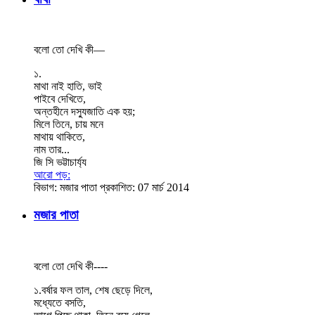
বলো তো দেখি কী—
১.
মাথা নাই হাতি, ভাই
পাইবে দেখিতে,
অন্তহীনে দস্যুজাতি এক হয়;
মিলে তিনে, চায় মনে
মাথায় থাকিতে,
নাম তার...
জি সি ভট্টাচার্য্য
আরো পড়:
বিভাগ:
মজার পাতা
প্রকাশিত: 07 মার্চ 2014
মজার পাতা
বলো তো দেখি কী----
১.বর্ষার ফল তাল, শেষ ছেড়ে দিলে,
মধ্যেতে বসতি,