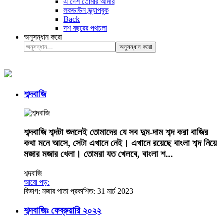
এ দেশ তোমার আমার
লকডাউন স্ক্র্যাপবুক
Back
দশ বছরের পথচলা
অনুসন্ধান করো
অনুসন্ধান করো
শব্দবাজি
শব্দবাজি শব্দটা শুনলেই তোমাদের যে সব দুম-দাম শব্দ করা বাজির
কথা মনে আসে, সেটা এখানে নেই। এখানে রয়েছে বাংলা শব্দ নিয়ে
মজার মজার খেলা। তোমরা যত খেলবে, বাংলা শ...
শব্দবাজি
আরো পড়:
বিভাগ:
মজার পাতা
প্রকাশিত: 31 মার্চ 2023
শব্দবাজিঃ ফেব্রুয়ারি ২০২২