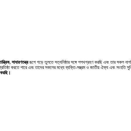
ন্ত্রিক, সাধারণতন্ত্র
রূপে গড়ে তুলতে সত্যনিষ্ঠার সঙ্গে শপথগ্রহণ করছি এবং তার সকল না
্রতিষ্ঠা করতে পারে এবং তাদের সকলের মধ্যে ব্যক্তি-সম্ভ্রম ও জাতীয় ঐক্য এবং সংহতি সু
ণ করছি।