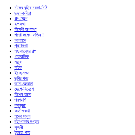
চাঁদের বুড়ির চরকা-চিঠি
ছড়া-কবিতা
গল্প-স্বল্প
রূপকথা
বিদেশী রূপকথা
গপ্পো হলেও সত্যি !
আনমনে
পুরাণকথা
মহাকাব্যের গল্প
ধারাবাহিক
মঞ্জুষা
নাটক
ইচ্ছেমতন
ছবির খবর
জানা-অজানা
দেশে-বিদেশে
বিশেষ রচনা
পরশমণি
বসুন্ধরা
অতীতকথা
মনের মানুষ
বইপোকার দপ্তর
সৃজনী
টুকরো খবর