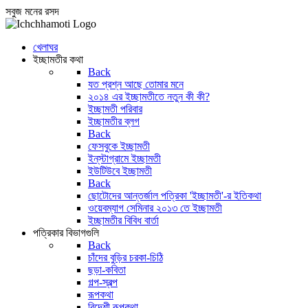
সবুজ মনের রসদ
খেলাঘর
ইচ্ছামতীর কথা
Back
যত প্রশ্ন আছে তোমার মনে
২০১৪ এর ইচ্ছামতীতে নতুন কী কী?
ইচ্ছামতী পরিবার
ইচ্ছামতীর ব্লগ
Back
ফেসবুকে ইচ্ছামতী
ইন্‌স্টাগ্রামে ইচ্ছামতী
ইউটিউবে ইচ্ছামতী
Back
ছোটোদের আন্তর্জাল পত্রিকা 'ইচ্ছামতী'-র ইতিকথা
ওয়েবম্যাগ সেমিনার ২০১৩ তে ইচ্ছামতী
ইচ্ছামতীর বিবিধ বার্তা
পত্রিকার বিভাগগুলি
Back
চাঁদের বুড়ির চরকা-চিঠি
ছড়া-কবিতা
গল্প-স্বল্প
রূপকথা
বিদেশী রূপকথা