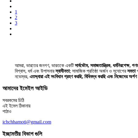
1
2
3
আমরা, ভারতের জনগণ, ভারতকে একটি
সার্বভৌম, সমাজতান্ত্রিক, ধর্মনিরপেক্ষ, গণতা
বিশ্বাস, ধর্ম এবং উপাসনার
স্বাধীনতা
; সামাজিক প্রতিষ্ঠা অর্জন ও সুযোগের
সমতা
প
নভেম্বর,
এতদ্দ্বারা এই সংবিধান গ্রহণ করছি, বিধিবদ্ধ করছি এবং নিজেদের অর্প
আমাদের ইমেইল আইডি
সবরকমের চিঠি
এই ইমেল ঠিকানায়
পাঠাও
ichchhamoti@gmail.com
ইচ্ছামতীর বিভাগ গুলি