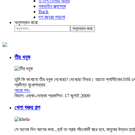
এ দেশ তোমার আমার
লকডাউন স্ক্র্যাপবুক
Back
দশ বছরের পথচলা
অনুসন্ধান করো
অনুসন্ধান করো
তীর ধনুক
তুমি কি কখোনো তীর ধনুক দেখেছো? দেখেছো নিশ্চয়। হয়তো প্লাস্টিকের তৈরি একট
প্রদীপ্ত মুখোপাধ্যায়
আরো পড়:
বিভাগ:
এক্কা-দোক্কা
প্রকাশিত: 17 জুলাই 2009
খেলা শুরুর গল্প
সে অনেক দিন আগের কথা...হ্যাঁ তা প্রায় পাঁচকোটি বছর হবে, মানুষের উদ্ভব হয়ে