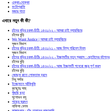
এক্কা-দোক্কা
ফটোগ্রাফি
মজার পাতা
এবারে নতুন কী কী?
চাঁদের বুড়ির চরকা-চিঠি: ১৪৩১/০২ - আমরা চাই ন্যায়বিচার
চাঁদের বুড়ি
We Want Justice | আমরা চাই ন্যায়বিচার
সৃজন বিভাগ
চাঁদের বুড়ির চরকা-চিঠি: ১৪৩১/০১ - আজ বিশ্ব পরিবেশ দিবস
সৃজন বিভাগ
চাঁদের বুড়ির চরকা-চিঠিঃ ১৪৩০/০২ - ইচ্ছামতীর নতুন প্রয়াস : ছোটোদের বইপত্র
চাঁদের বুড়ি
চাঁদের বুড়ির চরকা-চিঠিঃ ১৪৩০/০১ - আজ ইচ্ছামতী পনেরো বছর পূর্ণ করল
চাঁদের বুড়ি
জোছনা রাতে লোকতাক হ্রদে
নিধু সর্দার
ইচ্ছেমতন আঁকিবুকি
কৃষ্ণেন্দু সাহু
খুঁজছি ছড়া
সুশোভন বসু
গাছের ক্রন্দন
নাফিসা বেগম
সাক্ষাৎকার : চাঁদ-তারাদের কাছাকাছি