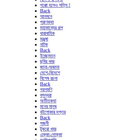
গপ্পো হলেও সত্যি !
Back
আনমনে
পুরাণকথা
মহাকাব্যের গল্প
ধারাবাহিক
মঞ্জুষা
নাটক
Back
ইচ্ছেমতন
ছবির খবর
জানা-অজানা
দেশে-বিদেশে
বিশেষ রচনা
Back
পরশমণি
বসুন্ধরা
অতীতকথা
মনের মানুষ
বইপোকার দপ্তর
Back
সৃজনী
টুকরো খবর
এক্কা-দোক্কা