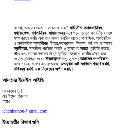
আমরা, ভারতের জনগণ, ভারতকে একটি
সার্বভৌম, সমাজতান্ত্রিক,
ধর্মনিরপেক্ষ, গণতান্ত্রিক, সাধারণতন্ত্র
রূপে গড়ে তুলতে সত্যনিষ্ঠার সঙ্গে
শপথগ্রহণ করছি এবং তার সকল নাগরিক যাতে : সামাজিক, অর্থনৈতিক
ও রাজনৈতিক
ন্যায়বিচার
; চিন্তা,মতপ্রকাশ, বিশ্বাস, ধর্ম এবং উপাসনার
স্বাধীনতা
; সামাজিক প্রতিষ্ঠা অর্জন ও সুযোগের
সমতা
প্রতিষ্ঠা করতে
পারে এবং তাদের সকলের মধ্যে ব্যক্তি-সম্ভ্রম ও জাতীয় ঐক্য এবং
সংহতি সুনিশ্চিত করে
সৌভ্রাতৃত্ব
গড়ে তুলতে;
আমাদের গণপরিষদে
,
আজ,১৯৪৯ সালের ২৬ নভেম্বর,
এতদ্দ্বারা এই সংবিধান গ্রহণ করছি,
বিধিবদ্ধ করছি এবং নিজেদের অর্পণ করছি।
আমাদের ইমেইল আইডি
সবরকমের চিঠি
এই ইমেল ঠিকানায়
পাঠাও
ichchhamoti@gmail.com
ইচ্ছামতীর বিভাগ গুলি