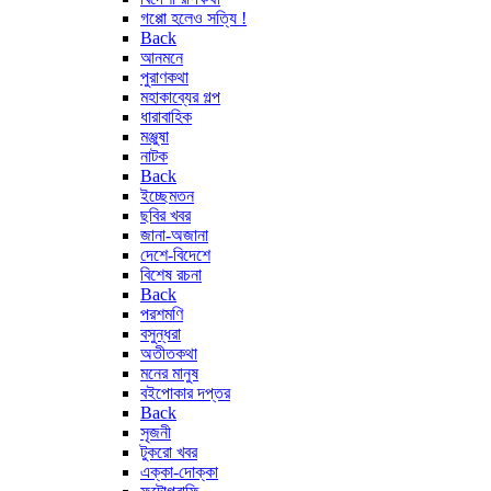
গপ্পো হলেও সত্যি !
Back
আনমনে
পুরাণকথা
মহাকাব্যের গল্প
ধারাবাহিক
মঞ্জুষা
নাটক
Back
ইচ্ছেমতন
ছবির খবর
জানা-অজানা
দেশে-বিদেশে
বিশেষ রচনা
Back
পরশমণি
বসুন্ধরা
অতীতকথা
মনের মানুষ
বইপোকার দপ্তর
Back
সৃজনী
টুকরো খবর
এক্কা-দোক্কা