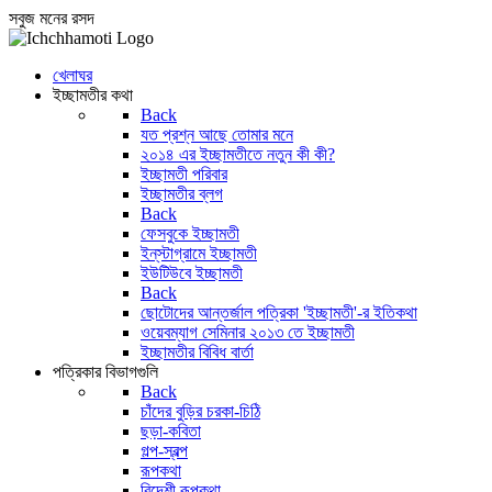
সবুজ মনের রসদ
খেলাঘর
ইচ্ছামতীর কথা
Back
যত প্রশ্ন আছে তোমার মনে
২০১৪ এর ইচ্ছামতীতে নতুন কী কী?
ইচ্ছামতী পরিবার
ইচ্ছামতীর ব্লগ
Back
ফেসবুকে ইচ্ছামতী
ইন্‌স্টাগ্রামে ইচ্ছামতী
ইউটিউবে ইচ্ছামতী
Back
ছোটোদের আন্তর্জাল পত্রিকা 'ইচ্ছামতী'-র ইতিকথা
ওয়েবম্যাগ সেমিনার ২০১৩ তে ইচ্ছামতী
ইচ্ছামতীর বিবিধ বার্তা
পত্রিকার বিভাগগুলি
Back
চাঁদের বুড়ির চরকা-চিঠি
ছড়া-কবিতা
গল্প-স্বল্প
রূপকথা
বিদেশী রূপকথা