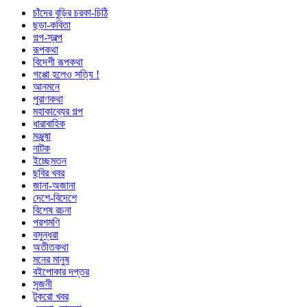
চাঁদের বুড়ির চরকা-চিঠি
ছড়া-কবিতা
গল্প-স্বল্প
রূপকথা
বিদেশী রূপকথা
গপ্পো হলেও সত্যি !
আনমনে
পুরাণকথা
মহাকাব্যের গল্প
ধারাবাহিক
মঞ্জুষা
নাটক
ইচ্ছেমতন
ছবির খবর
জানা-অজানা
দেশে-বিদেশে
বিশেষ রচনা
পরশমণি
বসুন্ধরা
অতীতকথা
মনের মানুষ
বইপোকার দপ্তর
সৃজনী
টুকরো খবর