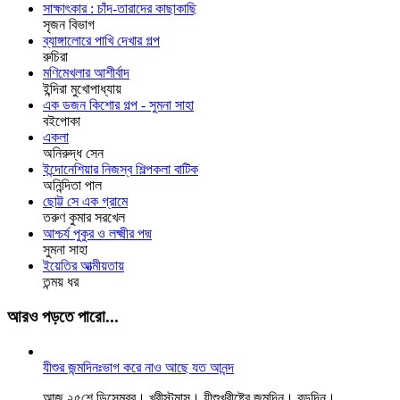
সাক্ষাৎকার : চাঁদ-তারাদের কাছাকাছি
সৃজন বিভাগ
ব্যাঙ্গালোরে পাখি দেখার গল্প
রুচিরা
মণিমেখলার আশীর্বাদ
ইন্দিরা মুখোপাধ্যায়
এক ডজন কিশোর গল্প - সুমনা সাহা
বইপোকা
একলা
অনিরুদ্ধ সেন
ইন্দোনেশিয়ার নিজস্ব শিল্পকলা বাটিক
অনিন্দিতা পাল
ছোট্ট সে এক গ্রামে
তরুণ কুমার সরখেল
আশ্চর্য পুকুর ও লক্ষ্মীর পদ্ম
সুমনা সাহা
ইয়েতির আত্মীয়তায়
তন্ময় ধর
আরও পড়তে পারো...
যীশুর জন্মদিনঃভাগ করে নাও আছে যত আনন্দ
আজ ২৫শে ডিসেম্বর। খ্রীস্টমাস। যীশুখ্রীষ্টের জন্মদিন। বড়দিন।