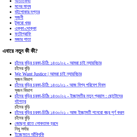
অতীতকথা
মনের মানুষ
বইপোকার দপ্তর
সৃজনী
টুকরো খবর
এক্কা-দোক্কা
ফটোগ্রাফি
মজার পাতা
এবারে নতুন কী কী?
চাঁদের বুড়ির চরকা-চিঠি: ১৪৩১/০২ - আমরা চাই ন্যায়বিচার
চাঁদের বুড়ি
We Want Justice | আমরা চাই ন্যায়বিচার
সৃজন বিভাগ
চাঁদের বুড়ির চরকা-চিঠি: ১৪৩১/০১ - আজ বিশ্ব পরিবেশ দিবস
সৃজন বিভাগ
চাঁদের বুড়ির চরকা-চিঠিঃ ১৪৩০/০২ - ইচ্ছামতীর নতুন প্রয়াস : ছোটোদের
বইপত্র
চাঁদের বুড়ি
চাঁদের বুড়ির চরকা-চিঠিঃ ১৪৩০/০১ - আজ ইচ্ছামতী পনেরো বছর পূর্ণ করল
চাঁদের বুড়ি
জোছনা রাতে লোকতাক হ্রদে
নিধু সর্দার
ইচ্ছেমতন আঁকিবুকি