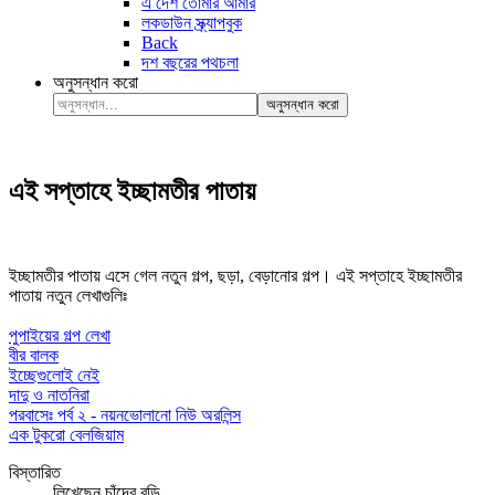
এ দেশ তোমার আমার
লকডাউন স্ক্র্যাপবুক
Back
দশ বছরের পথচলা
অনুসন্ধান করো
অনুসন্ধান করো
এই সপ্তাহে ইচ্ছামতীর পাতায়
ইচ্ছামতীর পাতায় এসে গেল নতুন গল্প, ছড়া, বেড়ানোর গল্প। এই সপ্তাহে ইচ্ছামতীর
পাতায় নতুন লেখাগুলিঃ
পুপাইয়ের গল্প লেখা
বীর বালক
ইচ্ছেগুলোই নেই
দাদু ও নাতনিরা
পরবাসেঃ পর্ব ২ - নয়নভোলানো নিউ অরলিন্স
এক টুকরো বেলজিয়াম
বিস্তারিত
লিখেছেন
চাঁদের বুড়ি