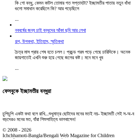
কি গো বন্ধু, কেমন কাটল তোমার গত সপ্তাহটা? ইচ্ছামতীর পাতায় নতুন ধাঁধা
গুলো সমাধান করেছিলে কি? আর পড়েছিলে
...
নববর্ষের জন্য চাই বন্ধুদের আঁকা ছবি আর লেখা
গল্প, উপকথা, ইতিহাস, স্মৃতিকথা
চৈত্র মাস প্রায় শেষ হতে চলল। প্রচন্ড গরম পড়ে গেছে চারিদিকে। অনেক
জায়গাতেই এখনি শুরু হয়ে গেছে জলের কষ্ট। মনে মনে খুব
...
ফেসবুকে ইচ্ছামতীর বন্ধুরা
চুপিচুপি একটা কথা বলে রাখি...শুধুমাত্র ছোটদের মনের মতই নয়- ইচ্ছামতী সেই স-অ-ব
বড়দেরও মনের মত, যাঁরা শিশুসাহিত্য ভালবাসেন!
© 2008 - 2026
Ichchhamoti-Bangla/Bengali Web Magazine for Children