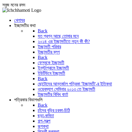
সবুজ মনের রসদ
খেলাঘর
ইচ্ছামতীর কথা
Back
যত প্রশ্ন আছে তোমার মনে
২০১৪ এর ইচ্ছামতীতে নতুন কী কী?
ইচ্ছামতী পরিবার
ইচ্ছামতীর ব্লগ
Back
ফেসবুকে ইচ্ছামতী
ইন্‌স্টাগ্রামে ইচ্ছামতী
ইউটিউবে ইচ্ছামতী
Back
ছোটোদের আন্তর্জাল পত্রিকা 'ইচ্ছামতী'-র ইতিকথা
ওয়েবম্যাগ সেমিনার ২০১৩ তে ইচ্ছামতী
ইচ্ছামতীর বিবিধ বার্তা
পত্রিকার বিভাগগুলি
Back
চাঁদের বুড়ির চরকা-চিঠি
ছড়া-কবিতা
গল্প-স্বল্প
রূপকথা
বিদেশী রূপকথা