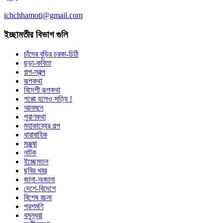
ichchhamoti@gmail.com
ইচ্ছামতীর বিভাগ গুলি
চাঁদের বুড়ির চরকা-চিঠি
ছড়া-কবিতা
গল্প-স্বল্প
রূপকথা
বিদেশী রূপকথা
গপ্পো হলেও সত্যি !
আনমনে
পুরাণকথা
মহাকাব্যের গল্প
ধারাবাহিক
মঞ্জুষা
নাটক
ইচ্ছেমতন
ছবির খবর
জানা-অজানা
দেশে-বিদেশে
বিশেষ রচনা
পরশমণি
বসুন্ধরা