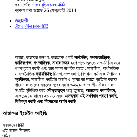
ক্যাটfগরি:
চাঁদের বুড়ির চরকা-চিঠি
প্রকাশ করা হয়েছে 26 ফেব্রুয়ারী 2014
ইচ্ছামতী
চাঁদের বুড়ির চরকা-চিঠি
আমরা, ভারতের জনগণ, ভারতকে একটি
সার্বভৌম, সমাজতান্ত্রিক,
ধর্মনিরপেক্ষ, গণতান্ত্রিক, সাধারণতন্ত্র
রূপে গড়ে তুলতে সত্যনিষ্ঠার সঙ্গে
শপথগ্রহণ করছি এবং তার সকল নাগরিক যাতে : সামাজিক, অর্থনৈতিক
ও রাজনৈতিক
ন্যায়বিচার
; চিন্তা,মতপ্রকাশ, বিশ্বাস, ধর্ম এবং উপাসনার
স্বাধীনতা
; সামাজিক প্রতিষ্ঠা অর্জন ও সুযোগের
সমতা
প্রতিষ্ঠা করতে
পারে এবং তাদের সকলের মধ্যে ব্যক্তি-সম্ভ্রম ও জাতীয় ঐক্য এবং
সংহতি সুনিশ্চিত করে
সৌভ্রাতৃত্ব
গড়ে তুলতে;
আমাদের গণপরিষদে
,
আজ,১৯৪৯ সালের ২৬ নভেম্বর,
এতদ্দ্বারা এই সংবিধান গ্রহণ করছি,
বিধিবদ্ধ করছি এবং নিজেদের অর্পণ করছি।
আমাদের ইমেইল আইডি
সবরকমের চিঠি
এই ইমেল ঠিকানায়
পাঠাও