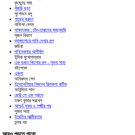
কৃষ্ণেন্দু সাহু
খুঁজছি ছড়া
সুশোভন বসু
গাছের ক্রন্দন
নাফিসা বেগম
সাক্ষাৎকার : চাঁদ-তারাদের কাছাকাছি
সৃজন বিভাগ
ব্যাঙ্গালোরে পাখি দেখার গল্প
রুচিরা
মণিমেখলার আশীর্বাদ
ইন্দিরা মুখোপাধ্যায়
এক ডজন কিশোর গল্প - সুমনা সাহা
বইপোকা
একলা
অনিরুদ্ধ সেন
ইন্দোনেশিয়ার নিজস্ব শিল্পকলা বাটিক
অনিন্দিতা পাল
ছোট্ট সে এক গ্রামে
তরুণ কুমার সরখেল
আশ্চর্য পুকুর ও লক্ষ্মীর পদ্ম
সুমনা সাহা
ইয়েতির আত্মীয়তায়
তন্ময় ধর
আরও পড়তে পারো...