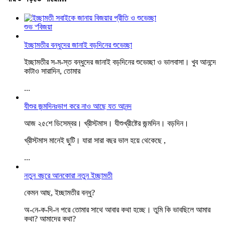
শুভ ৺বিজয়া
ইচ্ছামতীর বন্ধুদের জানাই বড়দিনের শুভেচ্ছা
ইচ্ছামতীর স-ম-স্ত বন্ধুদের জানাই বড়দিনের শুভেচ্ছা ও ভালবাসা। খুব আনন্দে
কাটাও সারাদিন, তোমার
...
যীশুর জন্মদিনঃভাগ করে নাও আছে যত আনন্দ
আজ ২৫শে ডিসেম্বর। খ্রীস্টমাস। যীশুখ্রীষ্টের জন্মদিন। বড়দিন।
খ্রীস্টমাস মানেই ছুটি। যারা সারা বছর ভাল হয়ে থেকেছে ,
...
নতুন বছরে আনকোরা নতুন ইচ্ছামতী
কেমন আছ, ইচ্ছামতীর বন্ধু?
অ-নে-ক-দি-ন পরে তোমার সাথে আবার কথা হচ্ছে। তুমি কি ভাবছিলে আমার
কথা? আমাদের কথা?