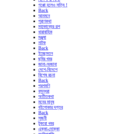
গপ্পো হলেও সত্যি !
Back
আনমনে
পুরাণকথা
মহাকাব্যের গল্প
ধারাবাহিক
মঞ্জুষা
নাটক
Back
ইচ্ছেমতন
ছবির খবর
জানা-অজানা
দেশে-বিদেশে
বিশেষ রচনা
Back
পরশমণি
বসুন্ধরা
অতীতকথা
মনের মানুষ
বইপোকার দপ্তর
Back
সৃজনী
টুকরো খবর
এক্কা-দোক্কা