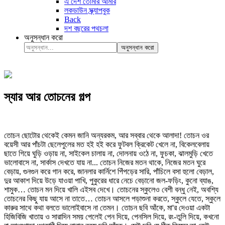
এ দেশ তোমার আমার
লকডাউন স্ক্র্যাপবুক
Back
দশ বছরের পথচলা
অনুসন্ধান করো
অনুসন্ধান করো
স্যার আর তোচনের গল্প
তোচন ছোটোর থেকেই কেমন জানি অন্যরকম, আর সব্বার থেকে আলাদা! তোচন ওর
বয়েসী আর পাঁচটা ছেলেপুলের মত হই হই করে ফুটবল ক্রিকেট খেলে না, বিকেলবেলায়
ছাতে গিয়ে ঘুড়ি ওড়ায় না, সাইকেল চালায় না, দোলনায় ওঠে না, ফুচকা, ঝালমুড়ি খেতে
ভালোবাসে না, সার্কাস দেখতে যায় না... তোচন নিজের মতন থাকে, নিজের মতন ঘুরে
বেড়ায়, গুনগুন করে গান করে, জানলার কার্নিশে পিঁপড়ের সারি, পাঁচিলে বসা হুলো বেড়াল,
দুর আকাশ দিয়ে উড়ে যাওয়া পাখি, পুকুরের ধারে নেচে বেড়ানো জল-ফড়িং, কুনো ব্যাঙ,
শামুক… তোচন মন দিয়ে খালি এইসব দেখে। তোচনের স্কুলেও বেশী বন্ধু নেই, অবশ্যি
তোচনের কিছু যায় আসে না তাতে… তোচন আসলে পড়াশুনা করতে, স্কুলে যেতে, স্কুলে
কারুর সাথে কথা বলতে ভালোইবাসে না তেমন। তোচন ছবি আঁকে, মা'র দেওয়া একটা
হিজিবিজি খাতায় ও সারাদিন সময় পেলেই পেন দিয়ে, পেনসিল দিয়ে, রং-তুলি দিয়ে, কখনো