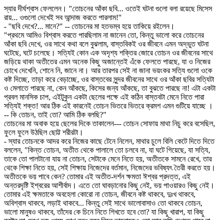
স্যার দীর্ঘশ্বাস ফেললেন। "তোচনের আঁকা ছবি... ওতেই ঘটনা গুলো বলা রয়েছে মিসেস
রায়... ওগুলো দেখেই সব আন্দাজ করতে পারলাম!"
- "ছবি দেখে?... মানে?" -- তোচনের মা হতভম্ব হয়ে তাকিয়ে রইলেন।
"প্রথমে আমিও বিশ্বাস করতে পারছিলাম না জানেন তো, কিন্তু ভালো করে তোচনের
আঁকা ছবি দেখে, ওর সাথে কথা বলে বুঝলাম, বাস্তবিকই ওর জীবনে এমন অদ্ভুত ঘটনা
ঘটেছে, ঘটে চলেছে। সত্যিই কোন এক অদৃশ্য শক্তির জোরে তোচন ওর জীবনের সাথে
জড়িয়ে থাকা অতীতের এমন অনেক কিছু অজান্তেই এঁকে ফেলতে পারছে, যা ও নিজের
চোখে দেখেনি, শোনে নি, জানে না। আর তারপর সেই না জানা ভয়ংকর সত্যি গুলো ওকে
কষ্ট দিচ্ছে, তাড়া করে বেড়াচ্ছে, ওর বাস্তবের সুন্দর জীবনের সাথে ওর আঁকা ছবির সত্যিটা
ও মেলাতে পারছে না, কেন আঁকছে, কিসের জন্য আঁকছে, তা বুঝতে পারছে না! এটা একটা
প্রবল মানসিক চাপ, এইটুকুন একটা ছেলের পক্ষে এই কঠিন বাস্তবটা মেনে নিতে পারা
সত্যিই শক্ত! আর ঠিক এই কারনেই তোচন ভিতরে ভিতরে ক্রমশ এমন গুটিয়ে যাচ্ছে ।
-- কি তোচন, তাই তো? আমি ঠিক বলছি?"
তোচনের মা অবাক হয়ে ছেলের দিকে তাকালেন--- তোচন সোফায় মাথা নিচু করে বসেছিল,
ফুলে ফুলে উঠছিল ছোট্ট শরীরটা।
- স্যার তোচনকে আদর করে নিজের কাছে টেনে নিলেন, মাথার চুলে বিলি কেটে দিতে দিতে
বললেন, "কিন্ত তোচন, অতীত থেকে পালালে তো চলবে না, যা ঘটে গিয়েছে, যা সত্যি,
তাকে তো পালটানো যায় না তোচন, সেটাকে মেনে নিতে হয়, অতীতকে সামনে রেখে, তার
থেকে শিক্ষা নিতে হয়, সেই শিক্ষায় নিজেদের বর্তমান, নিজেদের ভবিষ্যৎ তৈরী করতে হয়।
অতীতকে ভয় পাবে কেন? তোমার এই অতীত-দর্শন ক্ষমতা ঈশ্বর প্রদত্ত, এই
অন্তরদৃষ্টি ইশ্বরের আশীর্বাদ। এতে তো ঘাবড়ানোর কিছু নেই, ভয় পাওয়ারও কিছু নেই।
তোমার এই ক্ষমতাকে অবহেলা কোরো না তোচন, জীবনে কষ্ট থাকবে, দুঃখ থাকবে,
অবিশ্বাস থাকবে, লড়াই থাকবে... কিন্তু সেই সাথে ভালোবাসাও তো থাকবে তোচন,
ভালো মানুষও থাকবে, তাঁদের কে চিনে নিতে শিখতে হবে তো? যা কিছু খারাপ, যা কিছু