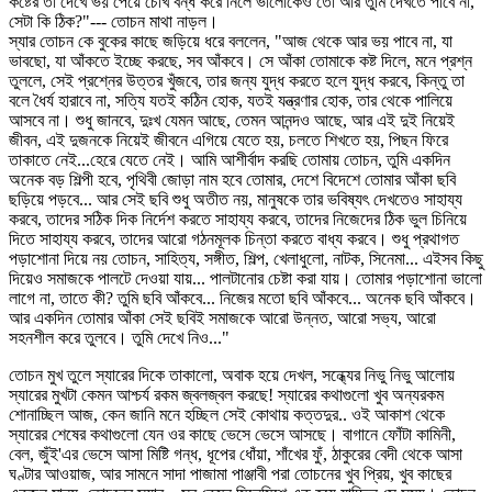
কষ্টের তা দেখে ভয় পেয়ে চোখ বন্ধ করে নিলে ভালোকেও তো আর তুমি দেখতে পাবে না,
সেটা কি ঠিক?"--- তোচন মাথা নাড়ল।
স্যার তোচন কে বুকের কাছে জড়িয়ে ধরে বললেন, "আজ থেকে আর ভয় পাবে না, যা
ভাবছো, যা আঁকতে ইচ্ছে করছে, সব আঁকবে। সে আঁকা তোমাকে কষ্ট দিলে, মনে প্রশ্ন
তুললে, সেই প্রশ্নের উত্তর খুঁজবে, তার জন্য যুদ্ধ করতে হলে যুদ্ধ করবে, কিন্তু তা
বলে ধৈর্য হারাবে না, সত্যি যতই কঠিন হোক, যতই যন্ত্রণার হোক, তার থেকে পালিয়ে
আসবে না। শুধু জানবে, দুঃখ যেমন আছে, তেমন আনন্দও আছে, আর এই দুই নিয়েই
জীবন, এই দুজনকে নিয়েই জীবনে এগিয়ে যেতে হয়, চলতে শিখতে হয়, পিছন ফিরে
তাকাতে নেই...হেরে যেতে নেই। আমি আশীর্বাদ করছি তোমায় তোচন, তুমি একদিন
অনেক বড় শিল্পী হবে, পৃথিবী জোড়া নাম হবে তোমার, দেশে বিদেশে তোমার আঁকা ছবি
ছড়িয়ে পড়বে... আর সেই ছবি শুধু অতীত নয়, মানুষকে তার ভবিষ্যৎ দেখতেও সাহায্য
করবে, তাদের সঠিক দিক নির্দেশ করতে সাহায্য করবে, তাদের নিজেদের ঠিক ভুল চিনিয়ে
দিতে সাহায্য করবে, তাদের আরো গঠনমূলক চিন্তা করতে বাধ্য করবে। শুধু প্রথাগত
পড়াশোনা দিয়ে নয় তোচন, সাহিত্য, সঙ্গীত, শিল্প, খেলাধুলো, নাটক, সিনেমা... এইসব কিছু
দিয়েও সমাজকে পালটে দেওয়া যায়... পালটানোর চেষ্টা করা যায়। তোমার পড়াশোনা ভালো
লাগে না, তাতে কী? তুমি ছবি আঁকবে... নিজের মতো ছবি আঁকবে... অনেক ছবি আঁকবে।
আর একদিন তোমার আঁকা সেই ছবিই সমাজকে আরো উন্নত, আরো সভ্য, আরো
সহনশীল করে তুলবে। তুমি দেখে নিও..."
তোচন মুখ তুলে স্যারের দিকে তাকালো, অবাক হয়ে দেখল, সন্ধ্যের নিভু নিভু আলোয়
স্যারের মুখটা কেমন আশ্চর্য রকম জ্বলজ্বল করছে! স্যারের কথাগুলো খুব অন্যরকম
শোনাচ্ছিল আজ, কেন জানি মনে হচ্ছিল সেই কোথায় কত্তদুর.. ওই আকাশ থেকে
স্যারের শেষের কথাগুলো যেন ওর কাছে ভেসে ভেসে আসছে। বাগানে ফোঁটা কামিনী,
বেল, জুঁই'এর ভেসে আসা মিষ্টি গন্ধ, ধূপের ধোঁয়া, শাঁখের ফুঁ, ঠাকুরের বেদী থেকে আসা
ঘণ্টার আওয়াজ, আর সামনে সাদা পাজামা পাঞ্জাবী পরা তোচনের খুব প্রিয়, খুব কাছের