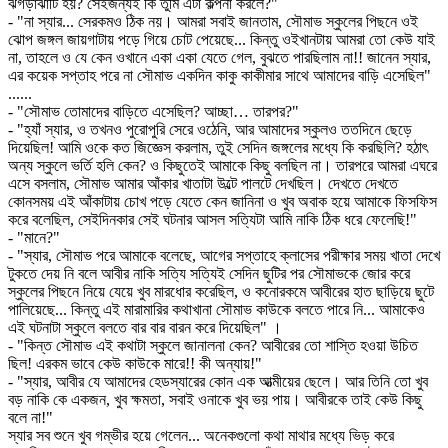
ঝগড়াঝাটি হয়? সেইজন্যই কি তুমি এটা কল্পনা করলে?"
- "না স্যার... সেরকমও ঠিক নয়। আমরা সবাই জানতাম, সৌমাভ স্কুলের পিছনে ওই
ঝোপ জঙ্গল জায়গাটায় পড়ে গিয়ে চোট পেয়েছে... কিন্তু ওইখানটায় আমরা তো কেউ যাই
না, তাহলে ও যে কেন ওখানে একা একা যেতে গেল, বুঝতে পারছিলাম না!! জানেন স্যার,
এর কয়েক সপ্তাহ পরে না সৌমাভ একদিন কাকু কাকীমার সাথে আমাদের বাড়ি এসেছিল"
......
- "সৌমাভ তোমাদের বাড়িতে এসেছিল? আচ্ছা… তারপর?"
- "হ্যাঁ স্যার, ও তখনও পুরোপুরি সেরে ওঠেনি, আর আমাদের স্কুলও ততদিনে ছেড়ে
দিয়েছিল! আমি ওকে কত জিজ্ঞেস করলাম, তুই সেদিন জঙ্গলের মধ্যে কি করছিলি? হঠাৎ
অন্য স্কুলে ভর্তি হলি কেন? ও কিছুতেই আমাকে কিছু বলছিল না। তারপরে আমরা এঘরে
এসে বসলাম, সৌমাভ আমার আঁকার খাতাটা উল্টে পালটে দেখছিল। দেখতে দেখতে
কোনসময় এই আঁকাটায় চোখ পড়ে যেতে কেন জানিনা ও খুব অবাক হয়ে আমাকে ফিসফিস
করে বলেছিল, সেইদিনকার সেই ঘটনার আসল সত্যিটা আমি নাকি ঠিক ধরে ফেলেছি!"
- "মানে?"
- "স্যার, সৌমাভ পরে আমাকে বলেছে, আগের সপ্তাহে ক্লাসের পরীক্ষার সময় খাতা দেখে
টুকতে দেয় নি বলে আবীর নাকি সত্যি সত্যিই সেদিন ছুটির পর সৌমাভকে জোর করে
স্কুলের পিছনে নিয়ে যেয়ে খুব মারধোর করেছিল, ও কনোরকমে আবীরের হাত ছাড়িয়ে ছুটে
পালিয়েছে... কিন্তু এই মারামারির কথাখানা সৌমাভ কাউকে বলতে পারে নি... আমাকেও
এই ঘটনাটা স্কুলে বলতে বার বার বারন করে দিয়েছিল" ।
- "কিন্ত সৌমাভ এই কথাটা স্কুলে জানালনা কেন? আবীরের তো শাস্তি হওয়া উচিত
ছিল! এরকম ভাবে কেউ কাউকে মারে!! কী অন্যায়!"
- "স্যার, আবীর যে আমাদের হেডস্যারের কোন এক আত্মীয়ের ছেলে। আর তিনি তো খুব
বড় নাকি কে একজন, খুব ক্ষমতা, সবাই ওনাকে খুব ভয় পায়। আবীরকে তাই কেউ কিছু
বলে না!"
স্যার সব শুনে খুব গম্ভীর হয়ে গেলেন... অনেকগুলো কথা মাথার মধ্যে ভিড় করে