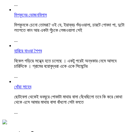
...
মিশকুনের ভোজনবিলাস
মিশকুনকে চেনো তোমরা? ওই যে, ইয়াব্বড় শুঁড়ওয়ালা, চারটে গোবদা পা, দুটো
লতপতে কান আর একটা পুঁচকে লেজওয়ালা সেই
...
হারিয়ে যাওয়া শৈশব
বিকেল গড়িয়ে সন্ধ্যে হতে চলেছে । একটু পরেই অন্ধকার নেমে আসবে
চারিদিকে । গ্রামের বয়োবৃদ্ধরা একে একে সিমেন্টের
...
ধোঁয়া সাহেব
ছোটবেলা থেকেই ভবঘুরে পোকাটা মাথায় বাসা বেঁধেছিলো তবে কি করে কোথা
থেকে এসে আমার মাথায় বাসা বাঁধলো সেটা বলতে
...