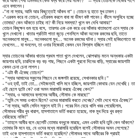
করে আঁকা শেখা এমনভাবে কেউ বন্ধ করে দেয় নাকি??" -- স্যার তোচনকে নিজের পাশে
এনে বসালেন।
-"না না স্যার, আমি আর কিছুত্তেই আঁকব না"। তোচন দু হাতে মুখ ঢাকল।
-"এরকম করে না তোচন, এইরকম করলে বাবা মা ভীষণ কষ্ট পাবেন। কীসে অসুবিধে হচ্ছে
তোমার? কেন আঁকতে চাইছ না? কী নিয়ে সমস্যা? খুলে বল দেখি আমায়!"
তোচন কিছুক্ষন গুম হয়ে বসে, তারপর এক এক করে ওর আঁকার খাতাগুলো এনে স্যার কে
খুলে দেখালো। খাতার প্রতিটা পাতা জুড়ে পেনসিলে আঁকা অনেক রকমের ছবি, তাতে
অনেকগুলো মানুষ… অনেকগুলো মুখ… অনেক রকমের ঘটনা। স্যার সেই ছবিগুলোতে যা
দেখলেন… যা শুনলেন, তা ওনার নিজেরই কেমন যেন বিশ্বাস হচ্ছিল না!!
স্যার তোচনের আঁকার খাতার প্রথম পাতা খুলে দেখলেন, ঝোপঝাড় মতন অন্ধকার একটা
জায়গার ছবি, চারদিকে বড় বড় গাছ, পিছনে একটা পুরনো দিনের বাড়ি, স্যারের জায়গাটা
কেমন চেনা চেনা লাগল।
- "এটা কী এঁকেছ তোচন?"
- "স্যার আমাদের স্কুলের পিছনে যে জঙ্গলটা রয়েছে, সেখানকার ছবি।"
- "ওহ হ্যাঁ, তাই তো... সেইজন্যই খালি মনে হচ্ছিল, জায়গাটা কোথায় যেন দেখেছি। তা
এই ছেলে দুটো কে? ওরা অমন মারামারি করছে এঁকেছ কেন?"
- "স্যার, ও আমাদের ক্লাসের আবীর, সৌমাভ কে মারছে!"
- "তুমি সে সময় ওখানে ছিলে? ওদের মারামারি করতে দেখেছ? সেটা দেখে পরে এঁকেছ?"
- "না স্যার, আমি সেদিন স্কুলে যাই নি। পরের দিন যেয়ে খালি খবর পেয়েছিলাম,
সৌমাভর শরীর খুব খারাপ, হাসপাতালে ভর্তি করতে হয়েছে, নাক মুখ দিয়ে খুব রক্ত
বেরিয়েছে নাকি!"
- "তাহলে আবীর বলে ছেলেটি তোমার বন্ধুকে মারছে, এমন একটা ছবি তুমি কেন আঁকলে?
তোমার কি মনে হয়, যে ওদের মধ্যে মারামারি হয়েছিল বলেই সৌমাভর অমন লেগেছে?
তাই ওকে হাসপাতালে ভর্তি করতে হয়েছিল? সৌমাভর সাথে আবীরের কি প্রায়ই