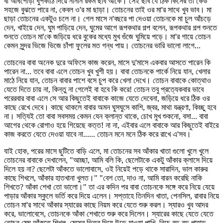
বা আধপোড়া ধুপকাঠি দিয়ে নানান রকম ছবি আঁকে। সেই ছবি যে ঠিক কিসের তা কেউ
সহজে বুঝতে পারে না, কেবল ও'র মা ছাড়া। তোচনের তাই ওর মা'র সাথে খুব ভাব। মা
ছাড়া তোচনের একটুও চলে না। গেল মাসে ন'বছরে পা দেওয়া তোচনকে মা চুল আঁচড়ে
দেন, খাইয়ে দেন, ঘুম পাড়িয়ে দেন, ঘুমের আগে রূপকথার গল্প বলেন, রূপকথার গল্প শুনতে
শুনতে তোচন মা'কে জড়িয়ে ধরে বুকের মধ্যে মুখ গুঁজে ঘুমিয়ে পড়ে। মা'র গায়ে তোচন
কেমন সুন্দর ভিজে ভিজে চাঁপা ফুলের মত গন্ধ পায়। তোচনের ভারি ভালো লাগে...
তোচনের বাবা অনেক দুরে অফিসে কাজ করেন, মাসে দু'মাসে একবার আসতে পারেন কি
পারেন না... তবে বাবা এলে তোচন খুব খুশী হয়। বাবা তোচনকে পার্কে নিয়ে যান, খেলার
মাঠে নিয়ে যান, তোচন বাবার পাশে বসে চুপ করে খেলা দেখে। তোচন বাবাকে কোত্থাও
যেতে দিতে চায় না, কিন্তু না গেলেই বা হবে কি করে! তোচন তবু প্রত্যেকবার ভাবে
পরেরবার বাবা এলে সে আর কিছুতেই বাবাকে কাজে যেতে দেবেনা, জড়িয়ে ধরে ঠিক ওর
কাছে রেখে দেবে। কাছে থাকলে বাবার অমন ঘুসঘুসে কাশি, জ্বর, মাথা যন্ত্রণা, কিচ্ছু হবে
না। সত্যিই তো বাবা সবসময় কেমন যেন ক্লান্ত থাকে, চোখ মুখ শুকনো, বসা... বাবা
আগের থেকে রোগাও হয়ে গিয়েছে কত্ত! না না, এইবার এলে বাবাকে আর কিছুতেই বাইরে
কাজ করতে যেতে দেওয়া যাবে না...... তোচন মনে মনে ঠিক করে রাখে এ'সব।
যাই হোক, পরের মাসে ছুটিতে বাড়ি এলে, মা তোচনের সব আঁকার খাতা গুলো খুলে খুলে
তোচনের বাবাকে দেখালেন, "আচ্ছা, আমি বলি কি, ছেলেটাকে একটু আঁকার ক্লাসে দিয়ে
দিলে হয় না? ছেলেটা আঁকতে ভালোবাসে, ওই নিয়েই পড়ে থাকে সারাদিন, ভাল কারুর
কাছে শিখলে, আঁকার হাতখানা খুলত।" "বেশ তো, দাও না, আমি বারন করেছি নাকি
শিখতে? আঁকা শেখা তো ভালো।" তা এর কদিন পর বাবা তোচনকে সঙ্গে করে নিয়ে যেয়ে
পাড়ার আঁকার স্কুলে ভর্তি করে দিয়ে এলেন। সপ্তাহে তিনদিন খাতা, পেনসিল, রাবার নিয়ে
তোচন মা'র সাথে আঁকার স্যারের কাছে নিয়ম করে যেতে শুরু করল। স্যারও খুব আদর
করে, ভালোবেসে, তোচনকে আঁকা শেখাতে শুরু করে দিলেন। স্যারের কাছে যেতে যেতে
তোচন মেঘ আঁকতে শিখল, মেঘের ভিতর দিয়ে উড়ে যাওয়া পাখি, নিচে বড় বড় পাহাড়,