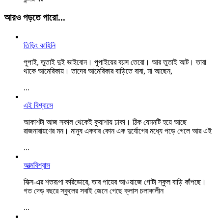
আরও পড়তে পারো...
তিড়িং কাহিনি
পুপাই, তুতাই দুই ভাইবোন। ‌পুপাইয়ের বয়স তেরো। আর তুতাই আট। তারা
থাকে আমেরিকায়। তাদের আমেরিকার বাড়িতে বাবা, মা আছেন,
...
এই বিশ্বাসে
আকাশটা আজ সকাল থেকেই কুয়াশায় ঢাকা। ঠিক যেমনটি হয়ে আছে
রাজনারায়ণের মন। মানুষ একবার কোন এক দুর্যোগের মধ্যে পড়ে গেলে আর এই
...
আত্মবিশ্বাস
সিক্স-এর শতরূপা করিডোরে, তার পায়ের আওয়াজে গোটা স্কুল বাড়ি কাঁপছে।
গত দেড় বছরে স্কুলের সবাই জেনে গেছে ক্লাস চলাকালীন
...