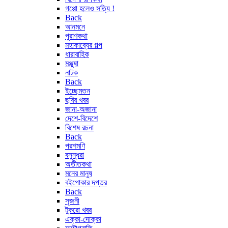
গপ্পো হলেও সত্যি !
Back
আনমনে
পুরাণকথা
মহাকাব্যের গল্প
ধারাবাহিক
মঞ্জুষা
নাটক
Back
ইচ্ছেমতন
ছবির খবর
জানা-অজানা
দেশে-বিদেশে
বিশেষ রচনা
Back
পরশমণি
বসুন্ধরা
অতীতকথা
মনের মানুষ
বইপোকার দপ্তর
Back
সৃজনী
টুকরো খবর
এক্কা-দোক্কা