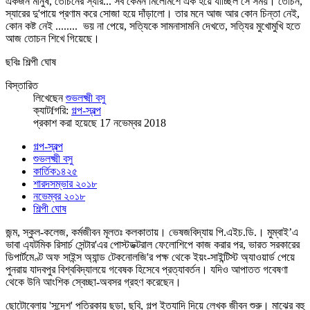
একজন মানুষ, তোচনের স্যার... সব কেমন মিলেমিশে এক হয়ে যাচ্ছিল সে সময়। তোচন,
স্যারের দু'পায়ে প্রণাম করে সোজা হয়ে দাঁড়ালো। তার মনে আজ আর কোন চিন্তা নেই,
কোন কষ্ট নেই ........ ভয় না পেয়ে, সত্যিকে সামনাসামনি দেখতে, সত্যির মুখোমুখি হতে
আজ তোচন শিখে গিয়েছে।
ছবিঃ শিল্পী ঘোষ
বিস্তারিত
লিখেছেন
শুভলক্ষ্মী বসু
ক্যাটfগরি:
গল্প-স্বল্প
প্রকাশ করা হয়েছে 17 নভেম্বর 2018
গল্প-স্বল্প
শুভলক্ষ্মী বসু
কার্তিক১৪২৫
শারদসম্ভার ২০১৮
নভেম্বর ২০১৮
শিল্পী ঘোষ
জন্ম, স্কুল-কলেজ, কর্মজীবন মূলতঃ কলকাতায়। ভেষজবিদ্যায় পি.এইচ.ডি.। মুম্বাই’এ
ভাবা এ্যটমিক রিসার্চ সেন্টার'এর পোস্টডক্টরাল ফেলোশিপে কাজ করার পর, ভারত সরকারের
ডিপার্টমেণ্ট অফ সাইন্স অ্যান্ড টেকনোলজি'র পক্ষ থেকে ইয়ং-সাইন্টিস্ট অ্যাওয়ার্ড পেয়ে
পুনরায় যাদবপুর বিশ্ববিদ্যালয়ে গবেষক হিসেবে প্রত্যাবর্তন। যদিও আপাতত গবেষণা
থেকে উনি আংশিক স্বেচ্ছা-অবসর গ্রহণ করেছেন।
ছোটোবেলায় 'সন্দেশ' পত্রিকায় ছড়া, ছবি, গল্প ইত্যাদি দিয়ে লেখক জীবন শুরু। মাঝের বহু