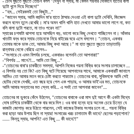
- চোখ মুছতে মুছতে তোচন বলল "দেখুন না স্যার, মা কেমন গয়নার দোকানে হাতের বালা
দুটো খুলে দিয়ে দিচ্ছেন!"
- "হম... সেইরকমই তো কিছুটা..."
- "জানেন স্যার, আমি বহুদিন মা'র হাতে ঠাম্মার দেওয়া এই বালা দুটো দেখিনি, জিজ্ঞেস
করলে বলেন তুলে রেখেছি। মা'র অমন খালি খালি হাত দেখতে আমার ভালো লাগে না, কত
বলি বালা দুটো পরতে, মা তাও পরেন না!"
স্যারের চশমাটা ঝাপসা হয়ে আসছিল বড়, ভালো করে কিছু দেখতে পাচ্ছিলেন না। আঁকার
খাতাটা বন্ধ করে স্যার তোচনকে নিয়ে বাইরের ঘরে এসে বসলেন। "তোচন, একবার
তোমার মাকে ডাক তো, আমার কিছু কথা আছে।" মা হাত মুছতে মুছতে তাড়াতাড়ি
রান্নাঘর থেকে বেরিয়ে এলেন--
-"সংসারে যে এমন বিপর্যয় চলছে, একবারও বলেননি তো আপনারা!"
-"বিপর্যয় ... মানে?!... আমি তো কিছু..."
-"তোচনের বাবা'র চাকরীতে সমস্যা, আপনি নিজের গয়না বিক্রি করে সংসার চালাচ্ছেন ...
এ বিপর্যয় নয় তো কি? এত কিছু ঘটে গিয়েছে আপনাদের সাথে, আমাকে একবারটি জানালে
আমিও তো আমার মতন করে চেষ্টা করতে পারতাম। তোচনের বাবা, সুবিমলকে আমি সেই
ছোটর থেকে দেখছি, এত বছর হয়ে গেল এক পাড়ায়, ও আমার ভাই'এর মত, তোচনকে
আমি আমার সন্তানের মত স্নেহ করি... এ সবই তো আপনারা জানেন"...
তোচনের মা ডুকরে কেঁদে উঠলেন, "তোচনের বাবাকে ওরা মাস দুই আগে কী একটা মিথ্যে
দোষ চাপিয়ে চাকরীটা থেকে বার করে দিল। ওর বাবা হন্যে হয়ে অনেক চেয়ে চিন্তে যে
কাজটা জোগাড় করে উঠতে পারলেন, সেই কাজের টাকায় সংসার চলে না... গয়না বিক্রি
করা ছাড়া আর উপায় ছিল না স্যার! সংসারের খরচ চালাতাম কী ভাবে? ছেলের পড়াশোনা?
...... কিন্তু স্যার, আপনি? এত কিছু ... কী ভাবে?!"