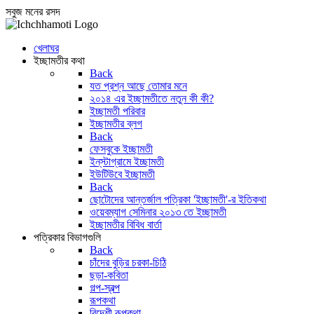
সবুজ মনের রসদ
খেলাঘর
ইচ্ছামতীর কথা
Back
যত প্রশ্ন আছে তোমার মনে
২০১৪ এর ইচ্ছামতীতে নতুন কী কী?
ইচ্ছামতী পরিবার
ইচ্ছামতীর ব্লগ
Back
ফেসবুকে ইচ্ছামতী
ইন্‌স্টাগ্রামে ইচ্ছামতী
ইউটিউবে ইচ্ছামতী
Back
ছোটোদের আন্তর্জাল পত্রিকা 'ইচ্ছামতী'-র ইতিকথা
ওয়েবম্যাগ সেমিনার ২০১৩ তে ইচ্ছামতী
ইচ্ছামতীর বিবিধ বার্তা
পত্রিকার বিভাগগুলি
Back
চাঁদের বুড়ির চরকা-চিঠি
ছড়া-কবিতা
গল্প-স্বল্প
রূপকথা
বিদেশী রূপকথা