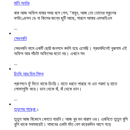
মানি অর্ডার
বাবা আজ অফিস যাবার সময় বলে গেল, "বাবুন, আজ তো তোদের স্কুলের
ফাউণ্ডেসন ডে না কিসের জন্যে ছুটি আছে, পারলে আমার এমআইএস
...
সেগুনবনি
সেগুনবনি নামে একটি ছোট্ট জনপদে বদলি হয়ে এসেছি। প্রথমদিনেই বুঝলাম এই
অফিস আর পাঁচটা অফিসের মতো নয়। এখানে সব
...
চিংড়ি আর ডিম সিদ্ধ
প্রাণপনে ফুঁ দিতে থাকে চিংড়ি। হাতে ধরতে পারছে না এত গরম! দু হাতে
লোফালুফি করে। ডান থেকে বাঁ, বাঁ থেকে ডান।
...
তুতুলের গাছেরা
১
তুতুল আজ বিকেলে খেলতে যায়নি। আজ খুব মন খারাপ ওর। এমনিতে তুতুল খুশি
খুশি থাকে সবসময়েই। সামনের একটা দাঁত বেশ কয়েকদিন আগে পড়ে