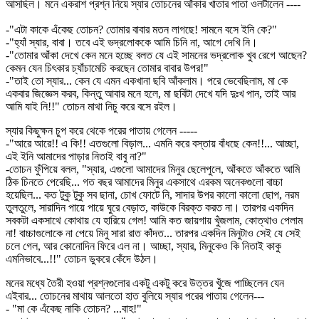
আসছিল। মনে একরাশ প্রশ্ন নিয়ে স্যার তোচনের আঁকার খাতার পাতা ওলটালেন ----
-"এটা কাকে এঁকেছ তোচন? তোমার বাবার মতন লাগছে! সামনে বসে ইনি কে?"
-"হ্যাঁ স্যার, বাবা। তবে এই ভদ্রলোককে আমি চিনি না, আগে দেখি নি।
-"তোমার আঁকা দেখে কেন মনে হচ্ছে বলত যে এই সামনের ভদ্রলোক খুব রেগে আছেন?
কেমন যেন চিৎকার চ্যাঁচামেচি করছেন তোমার বাবার উপর!"
-"তাই তো স্যার... কেন যে এমন একখানা ছবি আঁকলাম। পরে ভেবেছিলাম, মা কে
একবার জিজ্ঞেস করব, কিন্তু আবার মনে হলে, মা ছবিটা দেখে যদি দুঃখ পান, তাই আর
আমি যাই নি!!" তোচন মাথা নিচু করে বসে রইল।
স্যার কিছুক্ষন চুপ করে থেকে পরের পাতায় গেলেন -----
-"আরে আরে!! এ কি!! এতগুলো বিড়াল... এমনি করে বস্তায় বাঁধছে কেন!!... আচ্ছা,
এই ইনি আমাদের পাড়ার নিতাই বাবু না?"
-তোচন ফুঁপিয়ে বলল, "স্যার, এগুলো আমাদের মিনুর ছেলেপুলে, আঁকতে আঁকতে আমি
ঠিক চিনতে পেরেছি... গত বছর আমাদের মিনুর একসাথে এরকম অনেকগুলো বাচ্চা
হয়েছিল... কত টুকু টুকু সব ছানা, চোখ ফোটে নি, সাদার উপর কালো কালো ছোপ, নরম
তুলতুলে, সারাদিন পায়ে পায়ে ঘুরে বেড়াত, কাউকে বিরক্ত করত না। তারপর একদিন
সবকটা একসাথে কোথায় যে হারিয়ে গেল! আমি কত জায়গায় খুঁজলাম, কোত্থাও পেলাম
না! বাচ্চাগুলোকে না পেয়ে মিনু সারা রাত কাঁদত... তারপর একদিন মিনুটাও সেই যে সেই
চলে গেল, আর কোনোদিন ফিরে এল না। আচ্ছা, স্যার, মিনুকেও কি নিতাই কাকু
এমনিভাবে...!!" তোচন ডুকরে কেঁদে উঠল।
মনের মধ্যে তৈরী হওয়া প্রশ্নগুলোর একটু একটু করে উত্তর খুঁজে পাচ্ছিলেন যেন
এইবার... তোচনের মাথায় আলতো হাত বুলিয়ে স্যার পরের পাতায় গেলেন---
- "মা কে এঁকেছ নাকি তোচন? ...বাহ!"