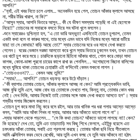
আপনি?"
-"হ্যাঁ, এই খবর নিতে চলে এলাম... অনেকদিন হয়ে গেল, তোচন আঁকার ক্লাসে আসছে
না, শরীর টরির খারাপ, না কি?"
-"আসুন স্যার, আপনি ভিতরে আসুন... কী যে ভীষণ সমস্যায় পড়েছি না এই ছেলেকে
নিয়ে!!" তোচনের মা স্যারকে বসতে দিয়ে সব ঘটনা খুলে বললেন।
-শুনে স্যারেরও দুশ্চিন্তা হল, "এ তো ভারি অদ্ভুত! এমনিতেই তোচন চুপচাপ, তেমন
একটা কথা বলে না কারুর সাথে, তার মধ্যে এমন ভাবে যদি নিজের মধ্যে আরো গুটিয়ে
যায়! তা সে কোথায়? বাড়ি আছে তো?" স্যার তোচনের ঘরে ওর সাথে দেখা করতে
গেলেন। ঘরের ভেজান দরজা আলতো করে খুলে স্যার ভিতরে ঢুকলেন যখন, তখন তোচন
ওর খাটে চুপ করে শুয়ে। চারদিকে ছড়ানো ছিটনো আঁকার খাতা, গোল করে মোড়া সাদা
কাগজ, কোনা-ভাঙ্গা পুরনো চায়ের কাপে রাখা রং পেনসিল… অগোছালো বিছানা বালিশের
মধ্যে ঘুমিয়ে থাকা তোচনের চেহারাটা এই ক'দিনেই কেমন শুকনো লাগল ।
-"তোচওওওন??… কেমন আছ তুমি?"
-"স্যার?..... আপনি?" তোচন ধড়ফড় করে উঠে দাঁড়াল।
-"কী ব্যাপার তোমার তোচন, আঁকার ক্লাসে আসছ না কেন? আমি প্রত্যেকদিন ভাবি,
আজ বুঝি তুমি এলে, আজ বোধ হয় তোমাকে দেখতে পাব, কিন্তু নাহ, তোমার কোন খবর
নেই। দেখ দিকি, আমায় নিজেই তাই তোমার সঙ্গে আজ দেখা করতে আসতে হল"। স্যার
গম্ভীর গলায় জিজ্ঞেস করলেন।
-তোচন চুপ করে মাথা নিচু করে বসে রইল, আর তার খানিক পর ধরা গলায় আস্তে আস্তে
বলল, "আমি আর আঁকা শিখব না স্যার, আমার আর আঁকতে ভালো লাগে না"।
-স্যার আকাশ থেকে পড়লেন… "সে কি কথা তোচন? আঁকতে ভালো লাগছে না!! কেন?
কি হয়েছে? দেখ তো, তুমি এত তাড়াতাড়ি সব কিছু শিখে ফেললে, এইটুকু বয়েসে এত
চমৎকার আঁকা তোমার, সবাই এত প্রশংসা করছে। তোমার আঁকা ছবি নিয়ে শীতকালে
আমি এক্সিবিশন করব ভেবে রেখেছি, আর তুমি এখন বলছ যে তুমি আর আঁকবে না! হঠাৎ