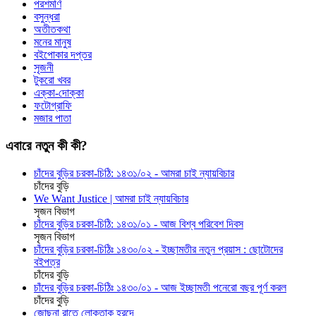
পরশমণি
বসুন্ধরা
অতীতকথা
মনের মানুষ
বইপোকার দপ্তর
সৃজনী
টুকরো খবর
এক্কা-দোক্কা
ফটোগ্রাফি
মজার পাতা
এবারে নতুন কী কী?
চাঁদের বুড়ির চরকা-চিঠি: ১৪৩১/০২ - আমরা চাই ন্যায়বিচার
চাঁদের বুড়ি
We Want Justice | আমরা চাই ন্যায়বিচার
সৃজন বিভাগ
চাঁদের বুড়ির চরকা-চিঠি: ১৪৩১/০১ - আজ বিশ্ব পরিবেশ দিবস
সৃজন বিভাগ
চাঁদের বুড়ির চরকা-চিঠিঃ ১৪৩০/০২ - ইচ্ছামতীর নতুন প্রয়াস : ছোটোদের
বইপত্র
চাঁদের বুড়ি
চাঁদের বুড়ির চরকা-চিঠিঃ ১৪৩০/০১ - আজ ইচ্ছামতী পনেরো বছর পূর্ণ করল
চাঁদের বুড়ি
জোছনা রাতে লোকতাক হ্রদে