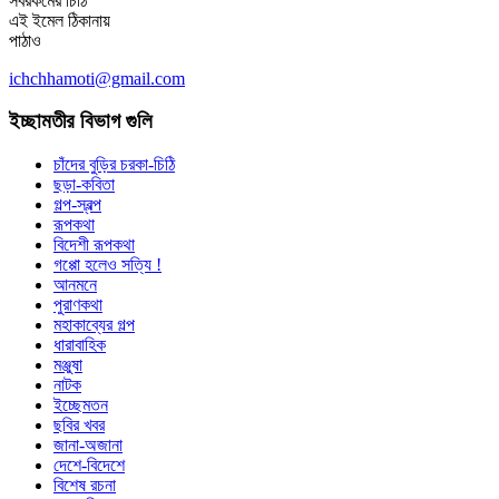
সবরকমের চিঠি
এই ইমেল ঠিকানায়
পাঠাও
ichchhamoti@gmail.com
ইচ্ছামতীর বিভাগ গুলি
চাঁদের বুড়ির চরকা-চিঠি
ছড়া-কবিতা
গল্প-স্বল্প
রূপকথা
বিদেশী রূপকথা
গপ্পো হলেও সত্যি !
আনমনে
পুরাণকথা
মহাকাব্যের গল্প
ধারাবাহিক
মঞ্জুষা
নাটক
ইচ্ছেমতন
ছবির খবর
জানা-অজানা
দেশে-বিদেশে
বিশেষ রচনা