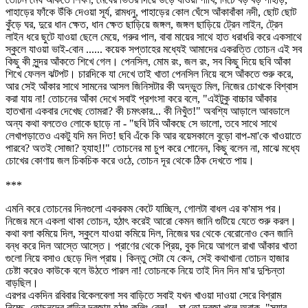
পাহাড়ের ফাঁকে উঁকি দেওয়া সূর্য, রামধনু, পাহাড়ের কোল ঘেঁসে আঁকাবাঁকা নদী, ছোট ছোট
কুঁড়ে ঘর, দুরে ধান ক্ষেত, ধান ক্ষেত ছাড়িয়ে জঙ্গল, জঙ্গল ছাড়িয়ে ট্রেন লাইন, ট্রেন
লাইন ধরে ছুটে যাওয়া ছেলে মেয়ে, গরুর পাল, বাবা মায়ের সাথে হাত ধরাধরি করে একসাথে
স্কুলে যাওয়া ভাই-বোন ...... কয়েক সপ্তাহের মধ্যেই আমাদের একরত্তি তোচন এই সব
কিছু কী সুন্দর আঁকতে শিখে গেল। পেনসিল, মোম রং, জল রং, সব কিছু দিয়ে ছবি আঁকা
শিখে ফেলল ঝটপট। চারদিকে যা দেখে তাই খাতা পেনসিল নিয়ে বসে আঁকতে শুরু করে,
আর সেই আঁকার সাথে সামনের আসল জিনিসটার কী অদ্ভুত মিল, নিজের চোখকে বিশ্বাস
করা যায় না! তোচনের আঁকা দেখে সবাই প্রশংসা করে বলে, "এইটুকু বাচ্চার আঁকার
হাতখানা একবার দেখেছ তোমরা? কী চমৎকার... কী নিখুঁত!" অবশ্যি আড়ালে আবডালে
অন্য কথা বলতেও লোকে ছাড়ে না - "ছবি টবি আঁকছে সে ভালো, তবে সাথে সাথে
লেখাপড়াতেও একটু যদি মন দিত! ছবি এঁকে কি আর বয়েসকালে বুড়ো বাপ-মা'কে খাওয়াতে
পারবে? অতই সোজা? হ্যাহ!!" তোচনের মা চুপ করে শোনেন, কিছু বলেন না, মাঝে মধ্যে
চোখের কোণায় জল চিকচিক করে ওঠে, তোচন দূর থেকে ঠিক দেখতে পায়।
***
এমনি করে তোচনের দিনগুলো একরকম কেটে যাচ্ছিল, গোলটা বাধল এর ক'মাস পর।
নিজের মনে একলা থাকা তোচন, হঠাৎ করেই আরো কেমন জানি গুটিয়ে যেতে শুরু করল।
কথা বলা কমিয়ে দিল, স্কুলে যাওয়া কমিয়ে দিল, নিজের ঘর থেকে বেরোনোও কেন জানি
বন্ধ করে দিল আস্তে আস্তে। প্রাণের থেকে প্রিয়, বুক দিয়ে আগলে রাখা আঁকার খাতা
গুলো নিয়ে বসাও ছেড়ে দিল প্রায়। কিন্তু সেটা যে কেন, সেই কথাখানা তোচন হাজার
চেষ্টা করেও কাউকে বলে উঠতে পারল না! তোচনকে নিয়ে তাই দিন দিন মা'র দুশ্চিন্তা
বাড়ছিল।
এরপর একদিন রবিবার বিকেলবেলা সব বাড়িতে সবাই যখন খাওয়া দাওয়া সেরে বিশ্রাম
নিচ্ছে, তোচনদের বাড়ির দরজায় হঠাৎ কলিং বেল!... মা তো দরজা খুলে অবাক, "স্যার,