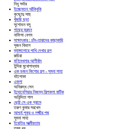
নিধু সর্দার
ইচ্ছেমতন আঁকিবুকি
কৃষ্ণেন্দু সাহু
খুঁজছি ছড়া
সুশোভন বসু
গাছের ক্রন্দন
নাফিসা বেগম
সাক্ষাৎকার : চাঁদ-তারাদের কাছাকাছি
সৃজন বিভাগ
ব্যাঙ্গালোরে পাখি দেখার গল্প
রুচিরা
মণিমেখলার আশীর্বাদ
ইন্দিরা মুখোপাধ্যায়
এক ডজন কিশোর গল্প - সুমনা সাহা
বইপোকা
একলা
অনিরুদ্ধ সেন
ইন্দোনেশিয়ার নিজস্ব শিল্পকলা বাটিক
অনিন্দিতা পাল
ছোট্ট সে এক গ্রামে
তরুণ কুমার সরখেল
আশ্চর্য পুকুর ও লক্ষ্মীর পদ্ম
সুমনা সাহা
ইয়েতির আত্মীয়তায়
তন্ময় ধর