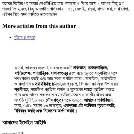
বছরের বিরতির পর আবার লেখালিখিতে হাত পাকানো ও ফিরে আসা। আগের কিছু গল্প
প্রকাশিত হয়েছে কিছু অনলাইন পত্রিকায়। নাচ, সেলাই, রান্না, বাগান করা, দাবা খেলা...
এইসব নিয়ে সময় কাটাতে ভালোবাসেন।
More articles from this author
ঘুটলে’র বন্ধুরা
আমরা, ভারতের জনগণ, ভারতকে একটি
সার্বভৌম, সমাজতান্ত্রিক,
ধর্মনিরপেক্ষ, গণতান্ত্রিক, সাধারণতন্ত্র
রূপে গড়ে তুলতে সত্যনিষ্ঠার সঙ্গে
শপথগ্রহণ করছি এবং তার সকল নাগরিক যাতে : সামাজিক, অর্থনৈতিক
ও রাজনৈতিক
ন্যায়বিচার
; চিন্তা,মতপ্রকাশ, বিশ্বাস, ধর্ম এবং উপাসনার
স্বাধীনতা
; সামাজিক প্রতিষ্ঠা অর্জন ও সুযোগের
সমতা
প্রতিষ্ঠা করতে
পারে এবং তাদের সকলের মধ্যে ব্যক্তি-সম্ভ্রম ও জাতীয় ঐক্য এবং
সংহতি সুনিশ্চিত করে
সৌভ্রাতৃত্ব
গড়ে তুলতে;
আমাদের গণপরিষদে
,
আজ,১৯৪৯ সালের ২৬ নভেম্বর,
এতদ্দ্বারা এই সংবিধান গ্রহণ করছি,
বিধিবদ্ধ করছি এবং নিজেদের অর্পণ করছি।
আমাদের ইমেইল আইডি