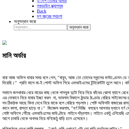
এ দেশ তোমার আমার
লকডাউন স্ক্র্যাপবুক
Back
দশ বছরের পথচলা
অনুসন্ধান করো
অনুসন্ধান করো
মানি অর্ডার
বাবা আজ অফিস যাবার সময় বলে গেল, "বাবুন, আজ তো তোদের স্কুলের ফাউণ্ডেসন ডে ন
দিয়েছি।" প্রতি মাসে মা-ই পোস্ট অফিস গিয়ে এমআইএসের ইন্টারেস্টটা তুলে আনে। কদিন 
সকালে জলখাবার খেয়ে মায়ের কাছ থেকে পাসবুক দুটো নিয়ে নিয়ে কাঁধের ঝোলা ব্যাগে র
এর দোকানে নিয়ে যাবার ইচ্ছা করল না, ভাবলাম বিকালে ঠান্ডায় ঠাণ্ডায় বেরিয়ে সাইকেল
সব ঠিকঠাক আছে কিনা দেখে নিয়ে মাকে বলে বেরিয়ে পড়লাম। পোষ্ট অফিসটা বাজারের রাস্ত
কানে কালা, রাস্তা ছাড়ে না।" জিজ্ঞেস করলাম, "হর্ণ দিচ্ছি বলছেন আপনার ভ্যানে হর্
পোষ্ট অফিসে পৌঁছে এমআইএসের কাউণ্টারে লাইনে দাঁড়ালাম। লাইনে একটু এগিয়েছি এমন
আগে চাকরি থেকে অবসর নিয়ে মণিজেঠু বাড়ি চলে এসেছেন।
মণিজেঠুকে দেখে আমি বললাম, - "জেঠু, তুমি এখানে? এটা তো মানি অর্ডারের লাইন।"