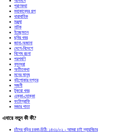
আনমনে
পুরাণকথা
মহাকাব্যের গল্প
ধারাবাহিক
মঞ্জুষা
নাটক
ইচ্ছেমতন
ছবির খবর
জানা-অজানা
দেশে-বিদেশে
বিশেষ রচনা
পরশমণি
বসুন্ধরা
অতীতকথা
মনের মানুষ
বইপোকার দপ্তর
সৃজনী
টুকরো খবর
এক্কা-দোক্কা
ফটোগ্রাফি
মজার পাতা
এবারে নতুন কী কী?
চাঁদের বুড়ির চরকা-চিঠি: ১৪৩১/০২ - আমরা চাই ন্যায়বিচার