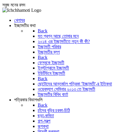
সবুজ মনের রসদ
খেলাঘর
ইচ্ছামতীর কথা
Back
যত প্রশ্ন আছে তোমার মনে
২০১৪ এর ইচ্ছামতীতে নতুন কী কী?
ইচ্ছামতী পরিবার
ইচ্ছামতীর ব্লগ
Back
ফেসবুকে ইচ্ছামতী
ইন্‌স্টাগ্রামে ইচ্ছামতী
ইউটিউবে ইচ্ছামতী
Back
ছোটোদের আন্তর্জাল পত্রিকা 'ইচ্ছামতী'-র ইতিকথা
ওয়েবম্যাগ সেমিনার ২০১৩ তে ইচ্ছামতী
ইচ্ছামতীর বিবিধ বার্তা
পত্রিকার বিভাগগুলি
Back
চাঁদের বুড়ির চরকা-চিঠি
ছড়া-কবিতা
গল্প-স্বল্প
রূপকথা
বিদেশী রূপকথা