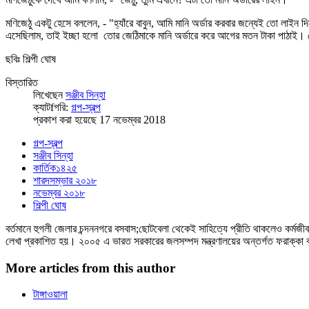
মণিজেঠু একটু হেসে বললেন, - "হ্যাঁরে বাবুন, আমি মানি অর্ডার করবার জন্যেই তো লা
এসেছিলাম, তাই ইচ্ছা হলো তোর জেঠিমাকে মানি অর্ডারে করে আগের মতন টাকা পাঠাই। 
ছবিঃ শিল্পী ঘোষ
বিস্তারিত
লিখেছেন
সঞ্জীব সিন্‌হা
ক্যাটfগরি:
গল্প-স্বল্প
প্রকাশ করা হয়েছে 17 নভেম্বর 2018
গল্প-স্বল্প
সঞ্জীব সিন্‌হা
কার্তিক১৪২৫
শারদসম্ভার ২০১৮
নভেম্বর ২০১৮
শিল্পী ঘোষ
বর্তমানে হুগলী জেলার চন্দননগরে বসবাস;ছোটবেলা থেকেই সাহিত্যে প্রীতি থাকলেও কর্ম
লেখা প্রকাশিত হয়। ২০০৫ এ ভারত সরকারের জলসম্পদ মন্ত্রণালয়ের অন্তর্গত ফরাক্কা ব
More articles from this author
টাঙ্গাওয়ালা