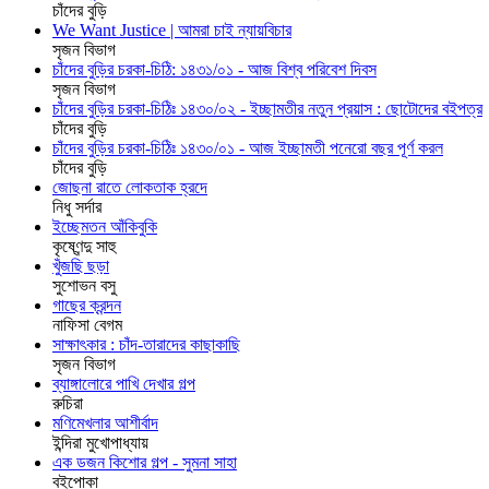
চাঁদের বুড়ি
We Want Justice | আমরা চাই ন্যায়বিচার
সৃজন বিভাগ
চাঁদের বুড়ির চরকা-চিঠি: ১৪৩১/০১ - আজ বিশ্ব পরিবেশ দিবস
সৃজন বিভাগ
চাঁদের বুড়ির চরকা-চিঠিঃ ১৪৩০/০২ - ইচ্ছামতীর নতুন প্রয়াস : ছোটোদের বইপত্র
চাঁদের বুড়ি
চাঁদের বুড়ির চরকা-চিঠিঃ ১৪৩০/০১ - আজ ইচ্ছামতী পনেরো বছর পূর্ণ করল
চাঁদের বুড়ি
জোছনা রাতে লোকতাক হ্রদে
নিধু সর্দার
ইচ্ছেমতন আঁকিবুকি
কৃষ্ণেন্দু সাহু
খুঁজছি ছড়া
সুশোভন বসু
গাছের ক্রন্দন
নাফিসা বেগম
সাক্ষাৎকার : চাঁদ-তারাদের কাছাকাছি
সৃজন বিভাগ
ব্যাঙ্গালোরে পাখি দেখার গল্প
রুচিরা
মণিমেখলার আশীর্বাদ
ইন্দিরা মুখোপাধ্যায়
এক ডজন কিশোর গল্প - সুমনা সাহা
বইপোকা