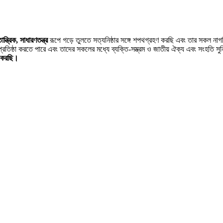
ন্ত্রিক, সাধারণতন্ত্র
রূপে গড়ে তুলতে সত্যনিষ্ঠার সঙ্গে শপথগ্রহণ করছি এবং তার সকল না
্রতিষ্ঠা করতে পারে এবং তাদের সকলের মধ্যে ব্যক্তি-সম্ভ্রম ও জাতীয় ঐক্য এবং সংহতি সু
ণ করছি।