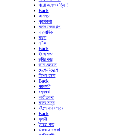
গপ্পো হলেও সত্যি !
Back
আনমনে
পুরাণকথা
মহাকাব্যের গল্প
ধারাবাহিক
মঞ্জুষা
নাটক
Back
ইচ্ছেমতন
ছবির খবর
জানা-অজানা
দেশে-বিদেশে
বিশেষ রচনা
Back
পরশমণি
বসুন্ধরা
অতীতকথা
মনের মানুষ
বইপোকার দপ্তর
Back
সৃজনী
টুকরো খবর
এক্কা-দোক্কা