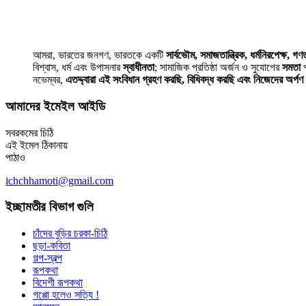
আমরা, ভারতের জনগণ, ভারতকে একটি
সার্বভৌম, সমাজতান্ত্রিক, ধর্মনিরপেক্ষ, গণতা
বিশ্বাস, ধর্ম এবং উপাসনার
স্বাধীনতা
; সামাজিক প্রতিষ্ঠা অর্জন ও সুযোগের
সমতা
প
নভেম্বর,
এতদ্দ্বারা এই সংবিধান গ্রহণ করছি, বিধিবদ্ধ করছি এবং নিজেদের অর্প
আমাদের ইমেইল আইডি
সবরকমের চিঠি
এই ইমেল ঠিকানায়
পাঠাও
ichchhamoti@gmail.com
ইচ্ছামতীর বিভাগ গুলি
চাঁদের বুড়ির চরকা-চিঠি
ছড়া-কবিতা
গল্প-স্বল্প
রূপকথা
বিদেশী রূপকথা
গপ্পো হলেও সত্যি !