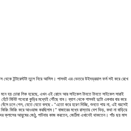
থেকে ইন্টারেস্টটা তুলে নিয়ে আসিস। পাসবই এর ভেতরে উইদড্রয়াল ফর্ম সই করে রেখে
েছি, মনে হয় চোরা লিক হয়েছে, এখন এই রোদে আর সাইকেল টানতে টানতে সাইকেল সারাই
হেঁটে মিনিট পনেরো কুড়ির মধ্যেই পৌঁছে যাব। ব্যাগ থেকে পাসবই দুটো একবার বার করে
া ঘেঁসে চলে গেল, যেতে যেতে বলছে - "এতো করে হরেণ দিচ্ছি, শুনতে পায় না, এই বয়সেই
ট কিরিং কিরিং করে আওয়াজ করছিলাম।" বাজারের মধ্যে রাস্তায় বেশ ভিড়, কথা না বাড়িয়ে
ের ক্লাসের আয়ুষের জেঠু, পাটনায় কাজ করতেন, জেঠিমা এখানেই থাকতেন। পাঁচ ছয় মাস