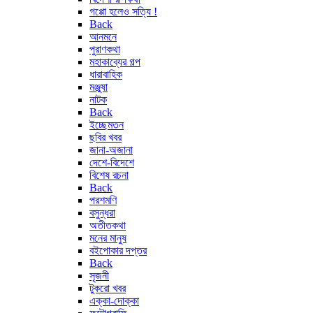
গপ্পো হলেও সত্যি !
Back
আনমনে
পুরাণকথা
মহাকাব্যের গল্প
ধারাবাহিক
মঞ্জুষা
নাটক
Back
ইচ্ছেমতন
ছবির খবর
জানা-অজানা
দেশে-বিদেশে
বিশেষ রচনা
Back
পরশমণি
বসুন্ধরা
অতীতকথা
মনের মানুষ
বইপোকার দপ্তর
Back
সৃজনী
টুকরো খবর
এক্কা-দোক্কা