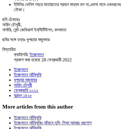
ইটালির ভেনিস শহরে যাতায়াতের প্রধান মাধ্যম হল গণ্ডোলা নামে একধরনের
নৌকা।
ছবি এঁকেছেঃ
অরিন চৌধুরী,
নার্সারি, সেন্ট জেভিয়ার্স ইন্‌স্টিটিউশন, কলকাতা
ছবির সঙ্গে তথ্যঃ ধূপছায়া মজুমদার
বিস্তারিত
ক্যাটfগরি:
ইচ্ছেমতন
প্রকাশ করা হয়েছে 28 ফেব্রুয়ারী 2022
ইচ্ছেমতন
ইচ্ছেমতন আঁকিবুকি
ধূপছায়া মজুমদার
অরিন চৌধুরী
ফেব্রুয়ারি ২০২২
ফাল্গুন ১৪২৮
More articles from this author
ইচ্ছেমতন আঁকিবুকি
ইচ্ছেমতন আঁকিবুকিঃ আঁকবে তুমি, লিখব আমরাঃ খরগোশ
ইচ্ছেমতন আঁকিবুকি