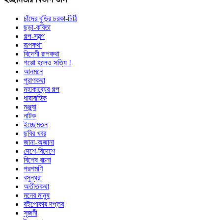
চাঁদের বুড়ির চরকা-চিঠি
ছড়া-কবিতা
গল্প-স্বল্প
রূপকথা
বিদেশী রূপকথা
গপ্পো হলেও সত্যি !
আনমনে
পুরাণকথা
মহাকাব্যের গল্প
ধারাবাহিক
মঞ্জুষা
নাটক
ইচ্ছেমতন
ছবির খবর
জানা-অজানা
দেশে-বিদেশে
বিশেষ রচনা
পরশমণি
বসুন্ধরা
অতীতকথা
মনের মানুষ
বইপোকার দপ্তর
সৃজনী