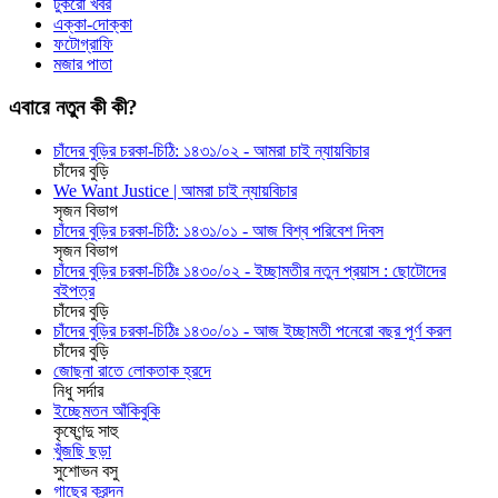
টুকরো খবর
এক্কা-দোক্কা
ফটোগ্রাফি
মজার পাতা
এবারে নতুন কী কী?
চাঁদের বুড়ির চরকা-চিঠি: ১৪৩১/০২ - আমরা চাই ন্যায়বিচার
চাঁদের বুড়ি
We Want Justice | আমরা চাই ন্যায়বিচার
সৃজন বিভাগ
চাঁদের বুড়ির চরকা-চিঠি: ১৪৩১/০১ - আজ বিশ্ব পরিবেশ দিবস
সৃজন বিভাগ
চাঁদের বুড়ির চরকা-চিঠিঃ ১৪৩০/০২ - ইচ্ছামতীর নতুন প্রয়াস : ছোটোদের
বইপত্র
চাঁদের বুড়ি
চাঁদের বুড়ির চরকা-চিঠিঃ ১৪৩০/০১ - আজ ইচ্ছামতী পনেরো বছর পূর্ণ করল
চাঁদের বুড়ি
জোছনা রাতে লোকতাক হ্রদে
নিধু সর্দার
ইচ্ছেমতন আঁকিবুকি
কৃষ্ণেন্দু সাহু
খুঁজছি ছড়া
সুশোভন বসু
গাছের ক্রন্দন