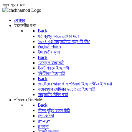
সবুজ মনের রসদ
খেলাঘর
ইচ্ছামতীর কথা
Back
যত প্রশ্ন আছে তোমার মনে
২০১৪ এর ইচ্ছামতীতে নতুন কী কী?
ইচ্ছামতী পরিবার
ইচ্ছামতীর ব্লগ
Back
ফেসবুকে ইচ্ছামতী
ইন্‌স্টাগ্রামে ইচ্ছামতী
ইউটিউবে ইচ্ছামতী
Back
ছোটোদের আন্তর্জাল পত্রিকা 'ইচ্ছামতী'-র ইতিকথা
ওয়েবম্যাগ সেমিনার ২০১৩ তে ইচ্ছামতী
ইচ্ছামতীর বিবিধ বার্তা
পত্রিকার বিভাগগুলি
Back
চাঁদের বুড়ির চরকা-চিঠি
ছড়া-কবিতা
গল্প-স্বল্প
রূপকথা
বিদেশী রূপকথা