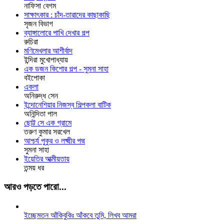
নাফিসা বেগম
সাক্ষাৎকার : চাঁদ-তারাদের কাছাকাছি
সৃজন বিভাগ
ব্যাঙ্গালোরে পাখি দেখার গল্প
রুচিরা
মণিমেখলার আশীর্বাদ
ইন্দিরা মুখোপাধ্যায়
এক ডজন কিশোর গল্প - সুমনা সাহা
বইপোকা
একলা
অনিরুদ্ধ সেন
ইন্দোনেশিয়ার নিজস্ব শিল্পকলা বাটিক
অনিন্দিতা পাল
ছোট্ট সে এক গ্রামে
তরুণ কুমার সরখেল
আশ্চর্য পুকুর ও লক্ষ্মীর পদ্ম
সুমনা সাহা
ইয়েতির আত্মীয়তায়
তন্ময় ধর
আরও পড়তে পারো...
ইচ্ছেমতন আঁকিবুকিঃ আঁকবে তুমি, লিখব আমরা