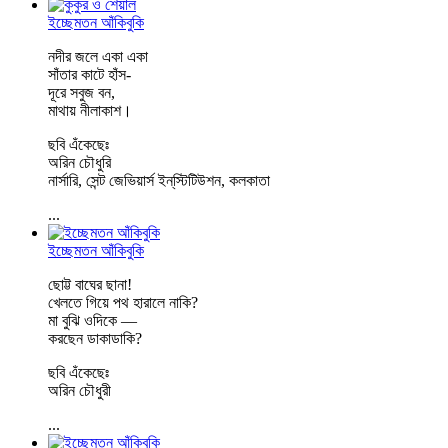
ইচ্ছেমতন আঁকিবুকি
নদীর জলে একা একা
সাঁতার কাটে হাঁস-
দূরে সবুজ বন,
মাথায় নীলাকাশ।
ছবি এঁকেছেঃ
অরিন চৌধুরি
নার্সারি, সেন্ট জেভিয়ার্স ইন্‌স্টিটিউশন, কলকাতা
...
ইচ্ছেমতন আঁকিবুকি
ছোট্ট বাঘের ছানা!
খেলতে গিয়ে পথ হারালে নাকি?
মা বুঝি ওদিকে —
করছেন ডাকাডাকি?
ছবি এঁকেছেঃ
অরিন চৌধুরী
...