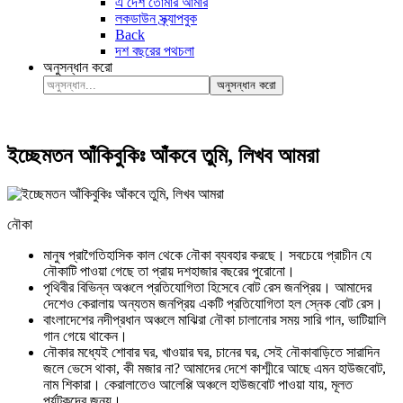
এ দেশ তোমার আমার
লকডাউন স্ক্র্যাপবুক
Back
দশ বছরের পথচলা
অনুসন্ধান করো
অনুসন্ধান করো
ইচ্ছেমতন আঁকিবুকিঃ আঁকবে তুমি, লিখব আমরা
নৌকা
মানুষ প্রাগৈতিহাসিক কাল থেকে নৌকা ব্যবহার করছে। সবচেয়ে প্রাচীন যে
নৌকাটি পাওয়া গেছে তা প্রায় দশহাজার বছরের পুরোনো।
পৃথিবীর বিভিন্ন অঞ্চলে প্রতিযোগিতা হিসেবে বোট রেস জনপ্রিয়। আমাদের
দেশেও কেরালায় অন্যতম জনপ্রিয় একটি প্রতিযোগিতা হল স্নেক বোট রেস।
বাংলাদেশের নদীপ্রধান অঞ্চলে মাঝিরা নৌকা চালানোর সময় সারি গান, ভাটিয়ালি
গান গেয়ে থাকেন।
নৌকার মধ্যেই শোবার ঘর, খাওয়ার ঘর, চানের ঘর, সেই নৌকাবাড়িতে সারাদিন
জলে ভেসে থাকা, কী মজার না? আমাদের দেশে কাশ্মীরে আছে এমন হাউজবোট,
নাম শিকারা। কেরালাতেও আলেপ্পি অঞ্চলে হাউজবোট পাওয়া যায়, মূলত
পর্যটকদের জন্য।