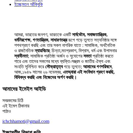
ইচ্ছেমতন আঁকিবুকি
আমরা, ভারতের জনগণ, ভারতকে একটি
সার্বভৌম, সমাজতান্ত্রিক,
ধর্মনিরপেক্ষ, গণতান্ত্রিক, সাধারণতন্ত্র
রূপে গড়ে তুলতে সত্যনিষ্ঠার সঙ্গে
শপথগ্রহণ করছি এবং তার সকল নাগরিক যাতে : সামাজিক, অর্থনৈতিক
ও রাজনৈতিক
ন্যায়বিচার
; চিন্তা,মতপ্রকাশ, বিশ্বাস, ধর্ম এবং উপাসনার
স্বাধীনতা
; সামাজিক প্রতিষ্ঠা অর্জন ও সুযোগের
সমতা
প্রতিষ্ঠা করতে
পারে এবং তাদের সকলের মধ্যে ব্যক্তি-সম্ভ্রম ও জাতীয় ঐক্য এবং
সংহতি সুনিশ্চিত করে
সৌভ্রাতৃত্ব
গড়ে তুলতে;
আমাদের গণপরিষদে
,
আজ,১৯৪৯ সালের ২৬ নভেম্বর,
এতদ্দ্বারা এই সংবিধান গ্রহণ করছি,
বিধিবদ্ধ করছি এবং নিজেদের অর্পণ করছি।
আমাদের ইমেইল আইডি
সবরকমের চিঠি
এই ইমেল ঠিকানায়
পাঠাও
ichchhamoti@gmail.com
ইচ্ছামতীর বিভাগ গুলি