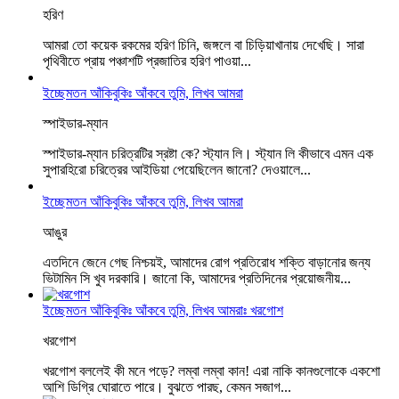
হরিণ
আমরা তো কয়েক রকমের হরিণ চিনি, জঙ্গলে বা চিড়িয়াখানায় দেখেছি। সারা
পৃথিবীতে প্রায় পঞ্চাশটি প্রজাতির হরিণ পাওয়া...
ইচ্ছেমতন আঁকিবুকিঃ আঁকবে তুমি, লিখব আমরা
স্পাইডার-ম্যান
স্পাইডার-ম্যান চরিত্রটির স্রষ্টা কে? স্ট্যান লি। স্ট্যান লি কীভাবে এমন এক
সুপারহিরো চরিত্রের আইডিয়া পেয়েছিলেন জানো? দেওয়ালে...
ইচ্ছেমতন আঁকিবুকিঃ আঁকবে তুমি, লিখব আমরা
আঙুর
এতদিনে জেনে গেছ নিশ্চয়ই, আমাদের রোগ প্রতিরোধ শক্তি বাড়ানোর জন্য
ভিটামিন সি খুব দরকারি। জানো কি, আমাদের প্রতিদিনের প্রয়োজনীয়...
ইচ্ছেমতন আঁকিবুকিঃ আঁকবে তুমি, লিখব আমরাঃ খরগোশ
খরগোশ
খরগোশ বললেই কী মনে পড়ে? লম্বা লম্বা কান! এরা নাকি কানগুলোকে একশো
আশি ডিগ্রি ঘোরাতে পারে। বুঝতে পারছ, কেমন সজাগ...