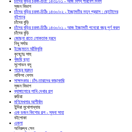
চাঁদের বুড়ির চরকা-চিঠি: ১৪৩১/০১ - আজ বিশ্ব পরিবেশ দিবস
সৃজন বিভাগ
চাঁদের বুড়ির চরকা-চিঠিঃ ১৪৩০/০২ - ইচ্ছামতীর নতুন প্রয়াস : ছোটোদের
বইপত্র
চাঁদের বুড়ি
চাঁদের বুড়ির চরকা-চিঠিঃ ১৪৩০/০১ - আজ ইচ্ছামতী পনেরো বছর পূর্ণ করল
চাঁদের বুড়ি
জোছনা রাতে লোকতাক হ্রদে
নিধু সর্দার
ইচ্ছেমতন আঁকিবুকি
কৃষ্ণেন্দু সাহু
খুঁজছি ছড়া
সুশোভন বসু
গাছের ক্রন্দন
নাফিসা বেগম
সাক্ষাৎকার : চাঁদ-তারাদের কাছাকাছি
সৃজন বিভাগ
ব্যাঙ্গালোরে পাখি দেখার গল্প
রুচিরা
মণিমেখলার আশীর্বাদ
ইন্দিরা মুখোপাধ্যায়
এক ডজন কিশোর গল্প - সুমনা সাহা
বইপোকা
একলা
অনিরুদ্ধ সেন