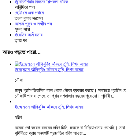
ইন্দোনেশিয়ার নিজস্ব শিল্পকলা বাটিক
অনিন্দিতা পাল
ছোট্ট সে এক গ্রামে
তরুণ কুমার সরখেল
আশ্চর্য পুকুর ও লক্ষ্মীর পদ্ম
সুমনা সাহা
ইয়েতির আত্মীয়তায়
তন্ময় ধর
আরও পড়তে পারো...
ইচ্ছেমতন আঁকিবুকিঃ আঁকবে তুমি, লিখব আমরা
নৌকা
মানুষ প্রাগৈতিহাসিক কাল থেকে নৌকা ব্যবহার করছে। সবচেয়ে প্রাচীন যে
নৌকাটি পাওয়া গেছে তা প্রায় দশহাজার বছরের পুরোনো। পৃথিবীর...
ইচ্ছেমতন আঁকিবুকিঃ আঁকবে তুমি, লিখব আমরা
হরিণ
আমরা তো কয়েক রকমের হরিণ চিনি, জঙ্গলে বা চিড়িয়াখানায় দেখেছি। সারা
পৃথিবীতে প্রায় পঞ্চাশটি প্রজাতির হরিণ পাওয়া...