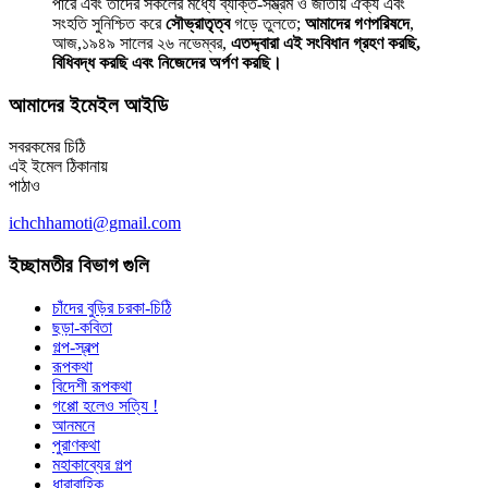
পারে এবং তাদের সকলের মধ্যে ব্যক্তি-সম্ভ্রম ও জাতীয় ঐক্য এবং
সংহতি সুনিশ্চিত করে
সৌভ্রাতৃত্ব
গড়ে তুলতে;
আমাদের গণপরিষদে
,
আজ,১৯৪৯ সালের ২৬ নভেম্বর,
এতদ্দ্বারা এই সংবিধান গ্রহণ করছি,
বিধিবদ্ধ করছি এবং নিজেদের অর্পণ করছি।
আমাদের ইমেইল আইডি
সবরকমের চিঠি
এই ইমেল ঠিকানায়
পাঠাও
ichchhamoti@gmail.com
ইচ্ছামতীর বিভাগ গুলি
চাঁদের বুড়ির চরকা-চিঠি
ছড়া-কবিতা
গল্প-স্বল্প
রূপকথা
বিদেশী রূপকথা
গপ্পো হলেও সত্যি !
আনমনে
পুরাণকথা
মহাকাব্যের গল্প
ধারাবাহিক