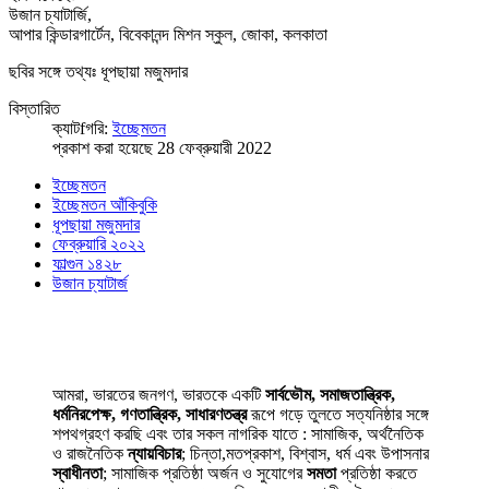
উজান চ্যাটার্জি,
আপার কিন্ডারগার্টেন, বিবেকানন্দ মিশন স্কুল, জোকা, কলকাতা
ছবির সঙ্গে তথ্যঃ ধূপছায়া মজুমদার
বিস্তারিত
ক্যাটfগরি:
ইচ্ছেমতন
প্রকাশ করা হয়েছে 28 ফেব্রুয়ারী 2022
ইচ্ছেমতন
ইচ্ছেমতন আঁকিবুকি
ধূপছায়া মজুমদার
ফেব্রুয়ারি ২০২২
ফাল্গুন ১৪২৮
উজান চ্যাটার্জ
আমরা, ভারতের জনগণ, ভারতকে একটি
সার্বভৌম, সমাজতান্ত্রিক,
ধর্মনিরপেক্ষ, গণতান্ত্রিক, সাধারণতন্ত্র
রূপে গড়ে তুলতে সত্যনিষ্ঠার সঙ্গে
শপথগ্রহণ করছি এবং তার সকল নাগরিক যাতে : সামাজিক, অর্থনৈতিক
ও রাজনৈতিক
ন্যায়বিচার
; চিন্তা,মতপ্রকাশ, বিশ্বাস, ধর্ম এবং উপাসনার
স্বাধীনতা
; সামাজিক প্রতিষ্ঠা অর্জন ও সুযোগের
সমতা
প্রতিষ্ঠা করতে