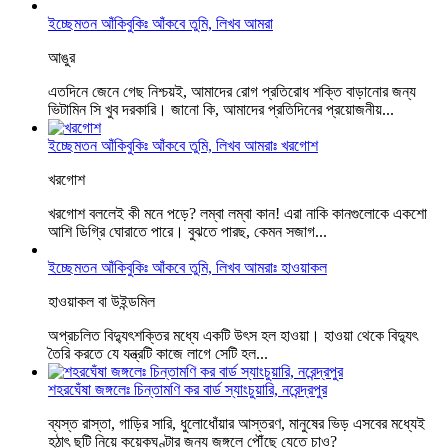
ইচ্ছেমতন আঁকিবুকিঃ আঁকবে তুমি, লিখব আমরা
আঙুর
এতদিনে জেনে গেছ নিশ্চয়ই, আমাদের রোগ প্রতিরোধ শক্তি বাড়ানোর জন্য
ভিটামিন সি খুব দরকারি। জানো কি, আমাদের প্রতিদিনের প্রয়োজনীয়...
ইচ্ছেমতন আঁকিবুকিঃ আঁকবে তুমি, লিখব আমরাঃ খরগোশ
খরগোশ
খরগোশ বললেই কী মনে পড়ে? লম্বা লম্বা কান! এরা নাকি কানগুলোকে একশো
আশি ডিগ্রি ঘোরাতে পারে। বুঝতে পারছ, কেমন সজাগ...
ইচ্ছেমতন আঁকিবুকিঃ আঁকবে তুমি, লিখব আমরাঃ হাওয়াকল
হাওয়াকল বা উইন্ডমিল
অপ্রচলিত বিদ্যুৎশক্তির মধ্যে একটি উৎস হল হাওয়া। হাওয়া থেকে বিদ্যুৎ
তৈরি করতে যে যন্ত্রটি কাজে লাগে সেটি হল...
শহরঘেঁষা জঙ্গলেঃ চিন্তামণি কর বার্ড স্যাংচুয়ারি, নরেন্দ্রপুর
ব্যস্ত রাস্তা, গাড়ির সারি, ধুলোধোঁয়ার আস্তরণ, মানুষের ভিড় এসবের মধ্যেই
হঠাৎ ছুটি নিয়ে কয়েকঘণ্টার জন্য জঙ্গলে পৌঁছে যেতে চাও?