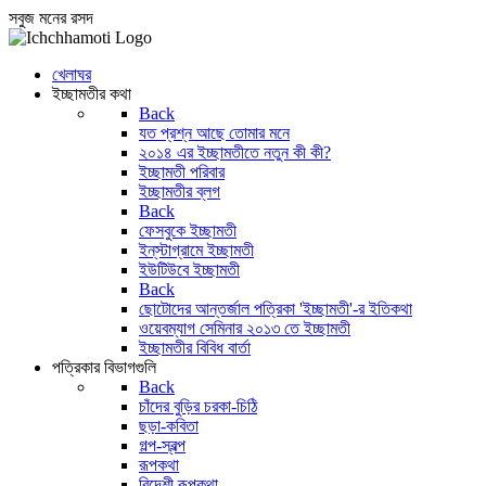
সবুজ মনের রসদ
খেলাঘর
ইচ্ছামতীর কথা
Back
যত প্রশ্ন আছে তোমার মনে
২০১৪ এর ইচ্ছামতীতে নতুন কী কী?
ইচ্ছামতী পরিবার
ইচ্ছামতীর ব্লগ
Back
ফেসবুকে ইচ্ছামতী
ইন্‌স্টাগ্রামে ইচ্ছামতী
ইউটিউবে ইচ্ছামতী
Back
ছোটোদের আন্তর্জাল পত্রিকা 'ইচ্ছামতী'-র ইতিকথা
ওয়েবম্যাগ সেমিনার ২০১৩ তে ইচ্ছামতী
ইচ্ছামতীর বিবিধ বার্তা
পত্রিকার বিভাগগুলি
Back
চাঁদের বুড়ির চরকা-চিঠি
ছড়া-কবিতা
গল্প-স্বল্প
রূপকথা
বিদেশী রূপকথা