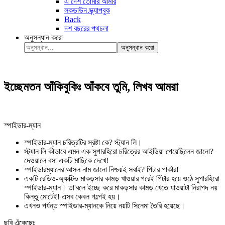
এ দেশ তোমার আমার
লকডাউন স্ক্র্যাপবুক
Back
দশ বছরের পথচলা
অনুসন্ধান করো
অনুসন্ধান করো
ইচ্ছেমতন আঁকিবুকিঃ আঁকবে তুমি, লিখব আমরা
স্পাইডার-ম্যান
স্পাইডার-ম্যান চরিত্রটির স্রষ্টা কে? স্ট্যান লি।
স্ট্যান লি কীভাবে এমন এক সুপারহিরো চরিত্রের আইডিয়া পেয়েছিলেন জানো?
দেওয়ালে বসা একটি মাছিকে দেখে!
স্পাইডারম্যানের আসল নাম জানো নিশ্চয়ই সবাই? পিটার পার্কার!
একটি রেডিও-অ্যাক্টিভ মাকড়সার কামড় খাওয়ার পরেই পিটার হয়ে ওঠে সুপারহিরো
স্পাইডার-ম্যান। তা'বলে ইচ্ছে করে মাকড়সার কামড় খেতে যাওয়াটা নিরাপদ নয়
কিন্তু মোটেই! এসব কেবল গল্পেই হয়।
এখনও পর্যন্ত স্পাইডার-ম্যানকে নিয়ে নয়টি সিনেমা তৈরি হয়েছে।
ছবি এঁকেছেঃ