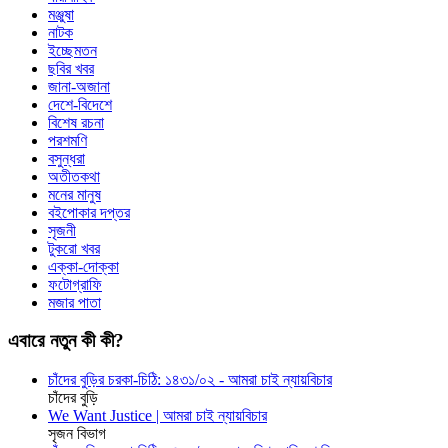
মঞ্জুষা
নাটক
ইচ্ছেমতন
ছবির খবর
জানা-অজানা
দেশে-বিদেশে
বিশেষ রচনা
পরশমণি
বসুন্ধরা
অতীতকথা
মনের মানুষ
বইপোকার দপ্তর
সৃজনী
টুকরো খবর
এক্কা-দোক্কা
ফটোগ্রাফি
মজার পাতা
এবারে নতুন কী কী?
চাঁদের বুড়ির চরকা-চিঠি: ১৪৩১/০২ - আমরা চাই ন্যায়বিচার
চাঁদের বুড়ি
We Want Justice | আমরা চাই ন্যায়বিচার
সৃজন বিভাগ