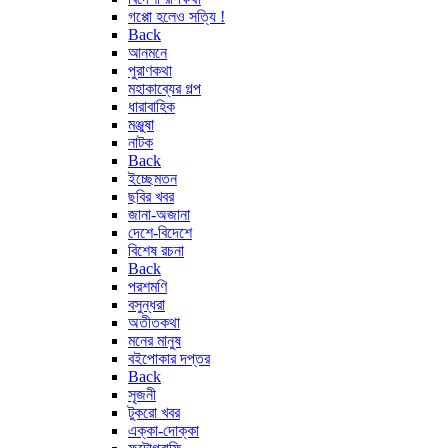
গপ্পো হলেও সত্যি !
Back
আনমনে
পুরাণকথা
মহাকাব্যের গল্প
ধারাবাহিক
মঞ্জুষা
নাটক
Back
ইচ্ছেমতন
ছবির খবর
জানা-অজানা
দেশে-বিদেশে
বিশেষ রচনা
Back
পরশমণি
বসুন্ধরা
অতীতকথা
মনের মানুষ
বইপোকার দপ্তর
Back
সৃজনী
টুকরো খবর
এক্কা-দোক্কা