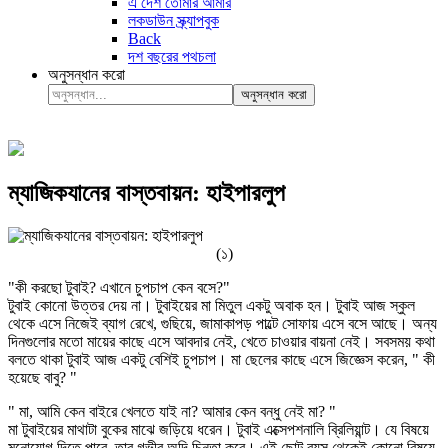
এ দেশ তোমার আমার
লকডাউন স্ক্র্যাপবুক
Back
দশ বছরের পথচলা
অনুসন্ধান করো
অনুসন্ধান করো
ম্যাজিকযানের বাস্তবায়ন: হাইপারলুপ
(১)
"কী করছো টুবাই? এখানে চুপচাপ কেন বসে?"
টুবাই কোনো উত্তর দেয় না। টুবাইয়ের মা মিতুল একটু অবাক হন। টুবাই আজ স্কুল
থেকে এসে নিজেই ব্যাগ রেখে, গুছিয়ে, জামাকাপড় পাল্টে সোফায় এসে বসে আছে। অন্য
দিনগুলোর মতো মায়ের কাছে এসে আবদার নেই, খেতে চাওয়ার বায়না নেই। সবসময় কথা
বলতে থাকা টুবাই আজ একটু বেশিই চুপচাপ। মা ছেলের কাছে এসে জিজ্ঞেস করেন, " কী
হয়েছে বাবু? "
" মা, আমি কেন বাইরে খেলতে যাই না? আমার কেন বন্ধু নেই মা? "
মা টুবাইয়ের মাথাটা বুকের মাঝে জড়িয়ে ধরেন। টুবাই এক্সেপশনালি ব্রিলিয়ান্ট। যে বিষয়ে
মনোযোগ দিতে পারে, তার গভীর অব্দি চিন্তা করে। এই ছোট বয়স থেকেই কোনো বিষয়ে