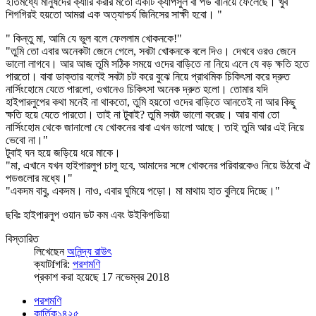
ইতিমধ্যে মানুষদের ক্যারি করার মতো একটি ক্যাপসুল বা পড বানিয়ে ফেলেছে। খুব
শিগগিরই হয়তো আমরা এক অত্যাশ্চর্য জিনিসের সাক্ষী হবো। "
" কিন্তু মা, আমি যে ভুল বলে ফেললাম খোকনকে!"
"তুমি তো এবার অনেকটা জেনে গেলে, সবটা খোকনকে বলে দিও। দেখবে ওরও জেনে
ভালো লাগবে। আর আজ তুমি সঠিক সময়ে ওদের বাড়িতে না নিয়ে এলে যে বড় ক্ষতি হতে
পারতো। বাবা ডাক্তার বলেই সবটা চট করে বুঝে নিয়ে প্রাথমিক চিকিৎসা করে দ্রুত
নার্সিংহোমে যেতে পারলো, ওখানেও চিকিৎসা অনেক দ্রুত হলো। তোমার যদি
হাইপারলুপের কথা মনেই না থাকতো, তুমি হয়তো ওদের বাড়িতে আনতেই না আর কিছু
ক্ষতি হয়ে যেতে পারতো। তাই না টুবাই? তুমি সবটা ভালো করেছ। আর বাবা তো
নার্সিংহোম থেকে জানালো যে খোকনের বাবা এখন ভালো আছে। তাই তুমি আর এই নিয়ে
ভেবো না।"
টুবাই ঘন হয়ে জড়িয়ে ধরে মাকে।
"মা, এখানে যখন হাইপারলুপ চালু হবে, আমাদের সঙ্গে খোকনের পরিবারকেও নিয়ে উঠবো ঐ
পডগুলোর মধ্যে।"
"একদম বাবু, একদম। নাও, এবার ঘুমিয়ে পড়ো। মা মাথায় হাত বুলিয়ে দিচ্ছে।"
ছবিঃ হাইপারলুপ ওয়ান ডট কম এবং উইকিপডিয়া
বিস্তারিত
লিখেছেন
অনিন্দ্য রাউৎ
ক্যাটfগরি:
পরশমণি
প্রকাশ করা হয়েছে 17 নভেম্বর 2018
পরশমণি
কার্তিক১৪২৫