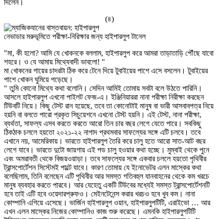
দিলেন।
(৪)
নেভাডার মরুভূমিতে পরীক্ষা-নিরিক্ষার জন্য হাইপারলুপ টানেল
"মা, কী হলো? আমি যে খোকনকে বললাম, হাইপারলুপ করে আমরা তাড়াতাড়ি পৌঁছে যাবো
শহরে। ও যে আমায় মিথ্যেবাদী ভাবলো! "
মা খোকনের গায়ের চাদরটা ঠিক করে টেনে দিয়ে টুবাইয়ের পাশে এসে বসলেন। টুবাইয়ের
পাশে খোকন ঘুমিয়ে পড়েছে।
" তুমি কোনো মিথ্যে কথা বলোনি। সেদিন আমিই তোমায় সবটা বলে উঠতে পারিনি।
আসলে হাইপারলুপ এখনো পাইলট ফেজ-এ। ইঞ্জিনিয়াররা নানা পরীক্ষা নিরীক্ষা করছেন
টিউবটি নিয়ে। কিছু টেস্ট রান হয়েছে, তবে তা কোনোটাই মানুষ বা ভারী আসবাবপত্র নিয়ে
হয়নি বা বলতে পারো প্রকৃত সিচুয়েশনে এখনো টেস্ট হয়নি। এই টেস্ট, নানা পরীক্ষা,
ব্যর্থতা, সাফল্য এসব করতে করতে আরো তিন চার বছর লেগে যেতে পারে। সবকিছু
ঠিকঠাক চললে হয়তো ২০২১-২২ নাগাদ প্রথমবার সাফল্যের সঙ্গে এটি চলবে। তবে
এখানে নয়, আমেরিকায়। ভারতে হাইপারলুপ তৈরি করে চালু হতে আরো সাত-আট বছর
লেগে যাবে। ভারতে দুটো জায়গায় এই পড চালু হওয়ার কথা হচ্ছে। মুম্বাই থেকে পুনে
এবং অমরাবতী থেকে বিজয়ওয়াড়া। তবে সাফল্যের সঙ্গে একবার চললে হয়তো পৃথিবীর
ট্রান্সপোর্টেশন সিস্টেমই পাল্টে যাবে। কারণ তোমায় যে ইনোভেটর এলন মাস্কের কথা
বলেছিলাম, তিনি বলেছেন এটি পৃথিবীর আর সমস্ত গতিবহুল যানবাহনের থেকে কম খরচে
মানুষ ব্যবহার করতে পারবে। আর যেহেতু একটি টিউবের মধ্যেই সমস্ত ট্রান্সপোর্টেশনটি
হবে তাই এটি হবে ওয়েদারপ্রুফও। মেইনটেনেন্স করার খরচও হবে খুব কম। নানা
কোম্পানি এগিয়ে এসেছে। ভার্জিন হাইপারলুপ ওয়ান, হাইপারলুপটিটি, এরাইভো … আর
এখন এলন মাস্কের নিজের কোম্পানিও কাজ শুরু করেছে। এমনকি হাইপারলুপটিটি