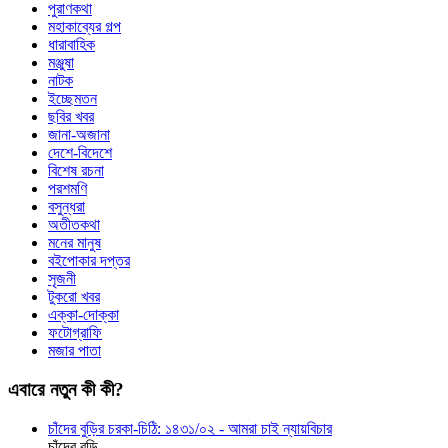
পুরাণকথা
মহাকাব্যের গল্প
ধারাবাহিক
মঞ্জুষা
নাটক
ইচ্ছেমতন
ছবির খবর
জানা-অজানা
দেশে-বিদেশে
বিশেষ রচনা
পরশমণি
বসুন্ধরা
অতীতকথা
মনের মানুষ
বইপোকার দপ্তর
সৃজনী
টুকরো খবর
এক্কা-দোক্কা
ফটোগ্রাফি
মজার পাতা
এবারে নতুন কী কী?
চাঁদের বুড়ির চরকা-চিঠি: ১৪৩১/০২ - আমরা চাই ন্যায়বিচার
চাঁদের বুড়ি