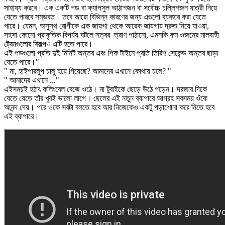
সাহায্য করবে। এক একটি পড বা ক্যাপসুল আঠাশজন বা সর্বোচ্চ চল্লিশজন যাত্রী নিয়ে
যেতে পারবে সম্ভবত। তবে আরো বিভিন্ন কারণের জন্য এগুলো ব্যবহার করা যেতে
পারে। যেমন, অসুস্থ রোগীকে এক জায়গা থেকে আরেক জায়গায় দ্রুত নিয়ে যাওয়া,
সহসা কোনো প্রাকৃতিক বিপর্যয় ঘটলে সত্বর ত্রাণ পাঠানো, এমনকি কম ওজনের মালবাহী
ট্রেনগুলোর বিকল্পও এটি হতে পারে।
এই পডগুলো প্রতি দুই মিনিট অন্তর এবং পিক টাইমে প্রতি তিরিশ সেকেন্ড অন্তর ছাড়া
যেতে পারে।"
" মা, হাইপারলুপ চালু হয়ে গিয়েছে? আমাদের এখানে কোথায় চলে? "
" আমাদের এখানে ..."
এইসময়ই হঠাৎ কলিংবেল বেজে ওঠে। মা টুবাইকে ছেড়ে উঠে পড়েন। দরজার দিকে
যেতে যেতে তাঁর খুবই ভালো লাগে। ছেলের এই নতুন ব্যাপারে আগ্রহ সবসময় ওঁকে
আনন্দ দেয়। পরে ওকে সবটা বলতে হবে আর নিজেকেও একটু পড়াশোনা করে নিতে হবে
এই ব্যাপারে।