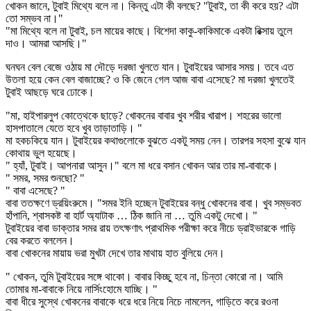
খোকন জানে, টুবাই মিথ্যে বলে না। কিন্তু এটা কী বলছে? "টুবাই, তা কী করে হয়? এটা
তো সম্ভব না।"
"মা মিথ্যে বলে না টুবাই, চল মায়ের কাছে। বিশেদা কাকু-কাকিমাকে একটা রিক্সায় তুলে
দাও। আমরা আসছি।"
ঘনঘন বেল বেজে ওঠায় মা দৌড়ে দরজা খুলতে যান। টুবাইয়ের আসার সময়। তবে এত
উতলা হয়ে কেন বেল বাজাচ্ছে? ও কি জেনে গেল আজ বাবা এসেছে? মা দরজা খুলতেই
টুবাই আছড়ে ঘরে ঢোকে।
"মা, হাইপারলুপ কোত্থেকে ছাড়ে? খোকনের বাবার খুব শরীর খারাপ। শহরের ভালো
হাসপাতালে যেতে হবে খুব তাড়াতাড়ি। "
মা হকচকিয়ে যান। টুবাইয়ের কথাগুলোকে বুঝতে একটু সময় নেন। তারপর সহসা বুঝে যান
কোথায় ভুল হয়েছে।
" হ্যাঁ, টুবাই। আপনারা আসুন।" বলে মা ধরে বসান খোকন আর তার মা-বাবাকে।
" সমর, সমর শুনছো? "
" বাবা এসেছে? "
বাবা ততক্ষণে ড্রয়িংরুমে। "সমর ইনি হচ্ছেন টুবাইয়ের বন্ধু খোকনের বাবা। খুব সম্ভবত
হাঁপানি, শ্বাসকষ্ট বা হার্ট অ্যাটাক … ঠিক জানি না … তুমি একটু দেখো। "
টুবাইয়ের বাবা ডাক্তার সমর রায় তৎক্ষণাৎ প্রাথমিক পরীক্ষা করে নীচে ড্রাইভারকে গাড়ি
বের করতে বললেন।
বাবা খোকনের মায়ায় ভরা মুখটা দেখে তার মাথায় হাত বুলিয়ে দেন।
" খোকন, তুমি টুবাইয়ের সঙ্গে থাকো। বাবার কিচ্ছু হবে না, চিন্তা কোরো না। আমি
তোমার মা-বাবাকে নিয়ে নার্সিংহোমে যাচ্ছি। "
বাবা ধীরে সুস্থে খোকনের বাবাকে ধরে ধরে নিয়ে নিচে নামলেন, গাড়িতে করে রওনা