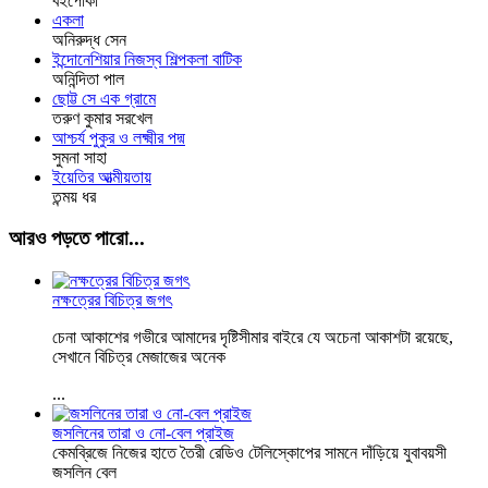
বইপোকা
একলা
অনিরুদ্ধ সেন
ইন্দোনেশিয়ার নিজস্ব শিল্পকলা বাটিক
অনিন্দিতা পাল
ছোট্ট সে এক গ্রামে
তরুণ কুমার সরখেল
আশ্চর্য পুকুর ও লক্ষ্মীর পদ্ম
সুমনা সাহা
ইয়েতির আত্মীয়তায়
তন্ময় ধর
আরও পড়তে পারো...
নক্ষত্রের বিচিত্র জগৎ
চেনা আকাশের গভীরে আমাদের দৃষ্টিসীমার বাইরে যে অচেনা আকাশটা রয়েছে,
সেখানে বিচিত্র মেজাজের অনেক
...
জসলিনের তারা ও নো-বেল প্রাইজ
কেমব্রিজে নিজের হাতে তৈরী রেডিও টেলিস্কোপের সামনে দাঁড়িয়ে যুবাবয়সী
জসলিন বেল