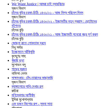
We Want Justice | আমরা চাই ন্যায়বিচার
সৃজন বিভাগ
চাঁদের বুড়ির চরকা-চিঠি: ১৪৩১/০১ - আজ বিশ্ব পরিবেশ দিবস
সৃজন বিভাগ
চাঁদের বুড়ির চরকা-চিঠিঃ ১৪৩০/০২ - ইচ্ছামতীর নতুন প্রয়াস : ছোটোদের
বইপত্র
চাঁদের বুড়ি
চাঁদের বুড়ির চরকা-চিঠিঃ ১৪৩০/০১ - আজ ইচ্ছামতী পনেরো বছর পূর্ণ করল
চাঁদের বুড়ি
জোছনা রাতে লোকতাক হ্রদে
নিধু সর্দার
ইচ্ছেমতন আঁকিবুকি
কৃষ্ণেন্দু সাহু
খুঁজছি ছড়া
সুশোভন বসু
গাছের ক্রন্দন
নাফিসা বেগম
সাক্ষাৎকার : চাঁদ-তারাদের কাছাকাছি
সৃজন বিভাগ
ব্যাঙ্গালোরে পাখি দেখার গল্প
রুচিরা
মণিমেখলার আশীর্বাদ
ইন্দিরা মুখোপাধ্যায়
এক ডজন কিশোর গল্প - সুমনা সাহা