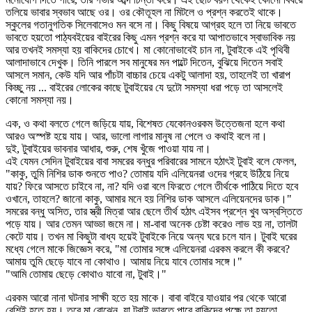
তলিয়ে ভাবার স্বভাব আছে ওর। ওর কৌতূহল না মিটলে ও প্রশ্ন করতেই থাকে।
স্কুলের গতানুগতিক সিলেবাসেও মন বসে না। কিছু বিষয়ে আগ্রহ হলে তা নিয়ে ভাবতে
ভাবতে হয়তো পাঠ্যবইয়ের বাইরের কিছু এমন প্রশ্ন করে যা আপাতভাবে স্বাভাবিক নয়
আর তখনই সমস্যা হয় বাকিদের চোখে। মা কোনোভাবেই চান না, টুবাইকে এই পৃথিবী
আলাদাভাবে দেখুক। তিনি পারলে সব মানুষের মন পাল্টে দিতেন, বুঝিয়ে দিতেন সবাই
আসলে সমান, কেউ যদি আর পাঁচটা বাচ্চার চেয়ে একটু আলাদা হয়, তাহলেই তা খারাপ
কিচ্ছু নয় ... বাইরের লোকের কাছে টুবাইয়ের যে দুটো সমস্যা ধরা পড়ে তা আসলেই
কোনো সমস্যা নয়।
এক, ও কথা বলতে গেলে জড়িয়ে যায়, বিশেষত যেকোনওরকম উত্তেজনা হলে কথা
আরও অস্পষ্ট হয়ে যায়। আর, ভালো লাগার মানুষ না পেলে ও কথাই বলে না।
দুই, টুবাইয়ের ভাবনার আধার, শুরু, শেষ খুঁজে পাওয়া যায় না।
এই যেমন সেদিন টুবাইয়ের বাবা সমরের বন্ধুর পরিবারের সামনে হঠাৎই টুবাই বলে ফেলল,
"কাকু, তুমি নিশির ডাক শুনতে পাও? তোমায় যদি এলিয়েনরা ওদের গ্রহে উঠিয়ে নিয়ে
যায়? ফিরে আসতে চাইবে না, না? যদি ওরা বলে ফিরতে গেলে তীর্থকে পাঠিয়ে দিতে হবে
ওখানে, তাহলে? জানো কাকু, আমার মনে হয় নিশির ডাক আসলে এলিয়েনদের ডাক।"
সমরের বন্ধু অসিত, তার স্ত্রী মিত্রা আর ছেলে তীর্থ হঠাৎ এইসব প্রশ্নে খুব অস্বস্তিতে
পড়ে যায়। আর তেমন আড্ডা জমে না। মা-বাবা অনেক চেষ্টা করেও লাভ হয় না, তালটা
কেটে যায়। তখন মা কিছুটা বাধ্য হয়েই টুবাইকে নিয়ে অন্য ঘরে চলে যান। টুবাই ঘরের
মধ্যে গেলে মাকে জিজ্ঞেস করে, "মা তোমার সঙ্গে এলিয়েনরা এরকম করলে কী করবে?
আমায় তুমি ছেড়ে যাবে না কোথাও। আমায় নিয়ে যাবে তোমার সঙ্গে।"
"আমি তোমায় ছেড়ে কোথাও যাবো না, টুবাই।"
এরকম আরো নানা ঘটনার সাক্ষী হতে হয় মাকে। বাবা বাইরে যাওয়ার পর থেকে আরো
বেশিই হতে হয়। তবে মা বোঝেন, যা টুবাই ভাবতে পারে বাকিদের পক্ষে তা হয়তো