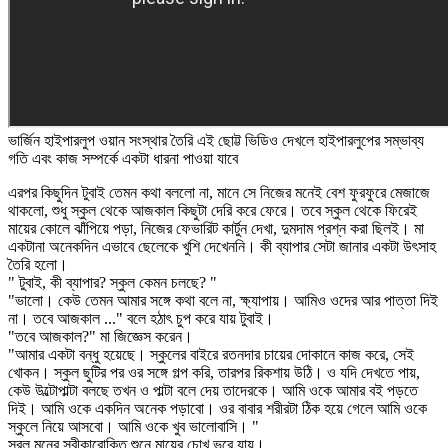
ভার্জিন হাইপারলুপ ওয়ান সংস্থার তৈরি এই ছোট্ট ভিডিও দেখলে হাইপারলুপের সম্ভাব্য
গতি এবং কাজ সম্পর্কে একটা ধারনা পাওয়া যাবে
এরপর কিছুদিন টুবাই তেমন কথা বললো না, মানে সে নিজের মনেই বেশ ফুরফুরে মেজাজে
থাকলো, শুধু স্কুল থেকে আজকাল কিছুটা দেরি করে ফেরে। তবে স্কুল থেকে ফিরেই
মায়ের কোলে ঝাঁপিয়ে পড়া, নিজের ফেভারিট কার্টুন দেখা, দুমদাম প্রশ্ন করা ছিলই। মা
একটানা অনেকদিন এভাবে ছেলেকে খুশি দেখেননি। কী ব্যাপার সেটা জানার একটা উৎসাহ
তৈরি হলো।
" টুবাই, কী ব্যাপার? স্কুল কেমন চলছে? "
"ভালো। কেউ তেমন আমার সঙ্গে কথা বলে না, ক্ষ্যাপায়। আমিও ওদের আর পাত্তা দিই
না। তবে আজকাল ..." বলে হঠাৎ চুপ করে যায় টুবাই।
"তবে আজকাল?" মা জিজ্ঞেস করেন।
"আমার একটা বন্ধু হয়েছে। স্কুলের বাইরে রতনদার চায়ের দোকানে কাজ করে, সেই
খোকন। স্কুল ছুটির পর ওর সঙ্গে গল্প করি, তারপর রিকশায় উঠি। ও যদি দেখতে পায়,
কেউ উল্টোপাল্টা বলছে তখন ও পাল্টা বলে দেয় তাদেরকে। আমি ওকে আমার বই পড়তে
দিই। আমি ওকে একদিন অনেক পড়াবো। ওর বাবার শরীরটা ঠিক হয়ে গেলে আমি ওকে
স্কুলে নিয়ে আসবো। আমি ওকে খুব ভালোবাসি। "
সরল মনের স্বীকারোক্তি শুনে মায়ের চোখ ভরে যায়।