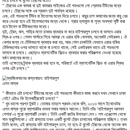
দিয়ে চলবে না বুলেট ট্রেনের মতো? "
" ট্রেনের এক কামরা বা দুই কামরার সাইজের এই পডগুলো লো প্রেসার টিউবের মধ্যে
চলবে। ট্রেনের সঙ্গে এর প্রধান দুই পার্থক্য রয়েছে।
এক, এই পডগুলো টিউব বা টানেলের মধ্যে দিয়ে চলবে। বায়ুর চাপ কমানোর জন্য বায়ু বের
করে নেওয়া হবে এই টানেলগুলোর মধ্যে থেকে। প্রায় ভ্যাকুম বা শূন্য অবস্থা সৃষ্টি করা
হবে টানেল বা টিউবগুলোর মধ্যে।
দুই, ট্রেন, বাস, গাড়ির মতো চাকার ব্যবহার না করে হাইপারলুপ চলবে বা ভাসবে এয়ার
স্কি-র ওপর। গেমস পার্লারে গিয়ে আমরা যে এয়ার হকি খেললাম, অনেকটা সেইরকম। ঐ
খেলার জন্য যে টেবিলগুলো ব্যবহার করা হয়, আর গোল চাকতিটা যেভাবে এয়ার হকির
টেবিলগুলোর ওপর ভাসতে থাকে বা চলতে থাকে, সেই একইরকম ভাবে এই পডগুলো
ভাসবে বা চলবে। এছাড়াও ম্যাগনেটিক ফিল্ডও ব্যবহার করার পরিকল্পনা নেওয়া হয়েছে
ঘর্ষণ কমানোর জন্য।
তাই এক্ষেত্রে ট্র্যাক ব্যবহার করা হবে না, পরিবর্তে এই ম্যাগনেটিক ফিল্ড বা এয়ার স্কির
ওপর এটা চলবে।"
এলন মাস্ক
" কীভাবে এটা চলবে? টিউবের মধ্যে এই পডগুলো কীভাবে কাজ করবে যখন সেখানে চাকা
নেই? এটাও কি ইলেকট্রিকেই চলবে? "
" খুব ভালো প্রশ্ন টুবাই। তোমায় তাহলে প্রথম থেকে বলি, ২০১৩ সালে ইনোভেটর
এলন মাস্ক পুরো ব্যাপারটার ভাবনা সবার সামনে আনেন। তিনি তাঁর ‘হাইপারলুপ আলফা
পেপার'-এ পুরো ব্যাপারটি দেখান। তিনি একটি রুটের উদাহরণ দেন। লস এঞ্জেলেস থেকে
সান ফ্রান্সিসকো। এই রাস্তায় তখন একটি বুলেট ট্রেন চালানোর পরিকল্পনা হচ্ছিল। তখন
তিনি বলেন, এই রাস্তায় যদি হাইপারলুপ চলে, তা হবে ঐ বুলেট ট্রেনের থেকে অনেক কম
খরচে, অনেক বেশি সুরক্ষিতভাবে এবং অনেক বেশি গ্রহণযোগ্য । পনেরোশো কিলোমিটার