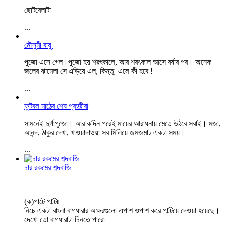
ছোটবেলাটা
...
মৌসুমী বায়ু
পুজো এসে গেল।পুজো হয় শরৎকালে, আর শরৎকাল আসে বর্ষার পর। অনেক
জলের ঝামেলা সে এড়িয়ে এল, কিন্তু এলে কী হবে !
...
ফুটবল মাঠের শেষ প্রহরীরা
সামনেই দুর্গাপুজো। আর কদিন পরেই মায়ের আরাধনায় মেতে উঠবে সবাই। মজা,
আনন্দ, ঠাকুর দেখা, খাওয়াদাওয়া সব মিলিয়ে জমজমাট একটা সময়।
...
চার রকমের শব্দবাজি
(ক)পাল্টে পাল্টিঃ
নিচে একটা বাংলা বাগধারার অক্ষরগুলো এপাশ ওপাশ করে পাল্টিয়ে দেওয়া হয়েছে।
দেখো তো বাগধারাটা চিনতে পারো