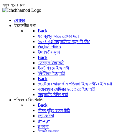
সবুজ মনের রসদ
খেলাঘর
ইচ্ছামতীর কথা
Back
যত প্রশ্ন আছে তোমার মনে
২০১৪ এর ইচ্ছামতীতে নতুন কী কী?
ইচ্ছামতী পরিবার
ইচ্ছামতীর ব্লগ
Back
ফেসবুকে ইচ্ছামতী
ইন্‌স্টাগ্রামে ইচ্ছামতী
ইউটিউবে ইচ্ছামতী
Back
ছোটোদের আন্তর্জাল পত্রিকা 'ইচ্ছামতী'-র ইতিকথা
ওয়েবম্যাগ সেমিনার ২০১৩ তে ইচ্ছামতী
ইচ্ছামতীর বিবিধ বার্তা
পত্রিকার বিভাগগুলি
Back
চাঁদের বুড়ির চরকা-চিঠি
ছড়া-কবিতা
গল্প-স্বল্প
রূপকথা
বিদেশী রূপকথা