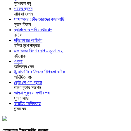
সুশোভন বসু
গাছের ক্রন্দন
নাফিসা বেগম
সাক্ষাৎকার : চাঁদ-তারাদের কাছাকাছি
সৃজন বিভাগ
ব্যাঙ্গালোরে পাখি দেখার গল্প
রুচিরা
মণিমেখলার আশীর্বাদ
ইন্দিরা মুখোপাধ্যায়
এক ডজন কিশোর গল্প - সুমনা সাহা
বইপোকা
একলা
অনিরুদ্ধ সেন
ইন্দোনেশিয়ার নিজস্ব শিল্পকলা বাটিক
অনিন্দিতা পাল
ছোট্ট সে এক গ্রামে
তরুণ কুমার সরখেল
আশ্চর্য পুকুর ও লক্ষ্মীর পদ্ম
সুমনা সাহা
ইয়েতির আত্মীয়তায়
তন্ময় ধর
ফেসবুকে ইচ্ছামতীর বন্ধুরা