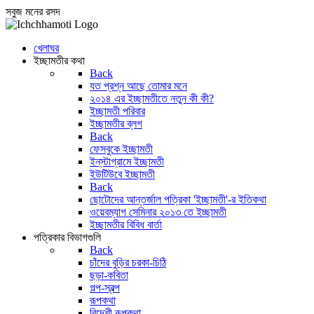
সবুজ মনের রসদ
খেলাঘর
ইচ্ছামতীর কথা
Back
যত প্রশ্ন আছে তোমার মনে
২০১৪ এর ইচ্ছামতীতে নতুন কী কী?
ইচ্ছামতী পরিবার
ইচ্ছামতীর ব্লগ
Back
ফেসবুকে ইচ্ছামতী
ইন্‌স্টাগ্রামে ইচ্ছামতী
ইউটিউবে ইচ্ছামতী
Back
ছোটোদের আন্তর্জাল পত্রিকা 'ইচ্ছামতী'-র ইতিকথা
ওয়েবম্যাগ সেমিনার ২০১৩ তে ইচ্ছামতী
ইচ্ছামতীর বিবিধ বার্তা
পত্রিকার বিভাগগুলি
Back
চাঁদের বুড়ির চরকা-চিঠি
ছড়া-কবিতা
গল্প-স্বল্প
রূপকথা
বিদেশী রূপকথা