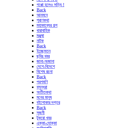
গপ্পো হলেও সত্যি !
Back
আনমনে
পুরাণকথা
মহাকাব্যের গল্প
ধারাবাহিক
মঞ্জুষা
নাটক
Back
ইচ্ছেমতন
ছবির খবর
জানা-অজানা
দেশে-বিদেশে
বিশেষ রচনা
Back
পরশমণি
বসুন্ধরা
অতীতকথা
মনের মানুষ
বইপোকার দপ্তর
Back
সৃজনী
টুকরো খবর
এক্কা-দোক্কা