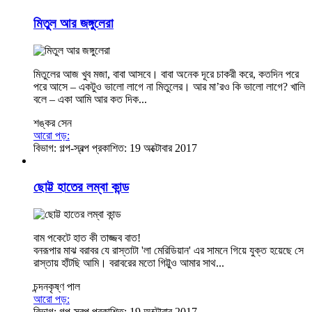
মিতুল আর জঙ্গুলেরা
মিতুলের আজ খুব মজা, বাবা আসবে। বাবা অনেক দূরে চাকরী করে, কতদিন পরে
পরে আসে – একটুও ভালো লাগে না মিতুলের। আর মা’রও কি ভালো লাগে? খালি
বলে – একা আমি আর কত দিক...
শঙ্কর​ সেন
আরো পড়:
বিভাগ:
গল্প-স্বল্প
প্রকাশিত: 19 অক্টোবার 2017
ছোট্ট হাতের লম্বা কান্ড
বাম পকেটে হাত কী তাজ্জব বাত!
বনরূপার মাঝ বরাবর যে রাস্তাটা 'লা মেরিডিয়ান' এর সামনে গিয়ে যুক্ত হয়েছে সে
রাস্তায় হাঁটছি আমি। বরাবরের মতো গিট্টুও আমার সাথ...
চন্দনকৃষ্ণ পাল
আরো পড়:
বিভাগ:
গল্প-স্বল্প
প্রকাশিত: 19 অক্টোবার 2017