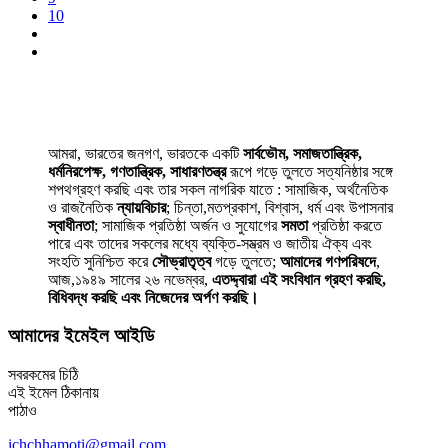
10
আমরা, ভারতের জনগণ, ভারতকে একটি
সার্বভৌম, সমাজতান্ত্রিক,
ধর্মনিরপেক্ষ, গণতান্ত্রিক, সাধারণতন্ত্র
রূপে গড়ে তুলতে সত্যনিষ্ঠার সঙ্গে
শপথগ্রহণ করছি এবং তার সকল নাগরিক যাতে : সামাজিক, অর্থনৈতিক
ও রাজনৈতিক
ন্যায়বিচার
; চিন্তা,মতপ্রকাশ, বিশ্বাস, ধর্ম এবং উপাসনার
স্বাধীনতা
; সামাজিক প্রতিষ্ঠা অর্জন ও সুযোগের
সমতা
প্রতিষ্ঠা করতে
পারে এবং তাদের সকলের মধ্যে ব্যক্তি-সম্ভ্রম ও জাতীয় ঐক্য এবং
সংহতি সুনিশ্চিত করে
সৌভ্রাতৃত্ব
গড়ে তুলতে;
আমাদের গণপরিষদে
,
আজ,১৯৪৯ সালের ২৬ নভেম্বর,
এতদ্দ্বারা এই সংবিধান গ্রহণ করছি,
বিধিবদ্ধ করছি এবং নিজেদের অর্পণ করছি।
আমাদের ইমেইল আইডি
সবরকমের চিঠি
এই ইমেল ঠিকানায়
পাঠাও
ichchhamoti@gmail.com