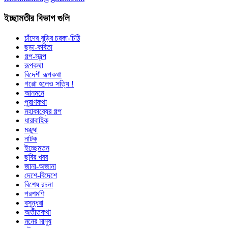
ইচ্ছামতীর বিভাগ গুলি
চাঁদের বুড়ির চরকা-চিঠি
ছড়া-কবিতা
গল্প-স্বল্প
রূপকথা
বিদেশী রূপকথা
গপ্পো হলেও সত্যি !
আনমনে
পুরাণকথা
মহাকাব্যের গল্প
ধারাবাহিক
মঞ্জুষা
নাটক
ইচ্ছেমতন
ছবির খবর
জানা-অজানা
দেশে-বিদেশে
বিশেষ রচনা
পরশমণি
বসুন্ধরা
অতীতকথা
মনের মানুষ