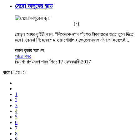
মেছো ভালুকের কান্ড
(১)
মোড়ল হলধর কুইরী বলল, "শিবেনকে নগদ পাঁচশত টাকা হারুর হাতে তুলে দিতে
হবে। কেননা শিবেনের গরু হারু গোয়ালার ক্ষেতের ফসল নষ্ট তো করেছেই...
তরুণ কুমার সরখেল
আরো পড়:
বিভাগ:
গল্প-স্বল্প
প্রকাশিত: 17 ফেব্রুয়ারী 2017
পাতা 6 এর 15
1
2
3
4
5
6
7
8
9