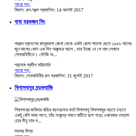
আরো পড়:
বিভাগ:
গল্প-স্বল্প
প্রকাশিত: 14 আগস্ট 2017
বাবা হরভজন সিং
পাঞ্জাব প্রদেশের কাপুরথালা জেলা থেকে একটা রোগা পাতলা ছেলে ১৯৫৬ সালের
জুন মাসের কোন এক দিন অমৃত্সরে আসে , তার ইচ্ছে যে সে নাম লেখাবে
সেনাবাহিনীতে। ফৌজি অ...
প্রদোষ প্রদীপ ভট্টাচার্য্য
আরো পড়:
বিভাগ:
সেনাবাহিনীর গল্প
প্রকাশিত: 31 জুলাই 2017
বিলাসবাবুর বন্দুকবাজি
শিবনগরের জমিদার বাড়ির বড়তরফের কর্তা বিশালবপু বিলাসবাবুর নড়তে চড়তে
একটু বেশি সময় লাগে, তাঁর গজেন্দ্র গমনে মাটিতে ছাপ পড়ে| ওখানকার ওস্তাদ
চোর দীনু তার প...
শুভময় মিশ্র