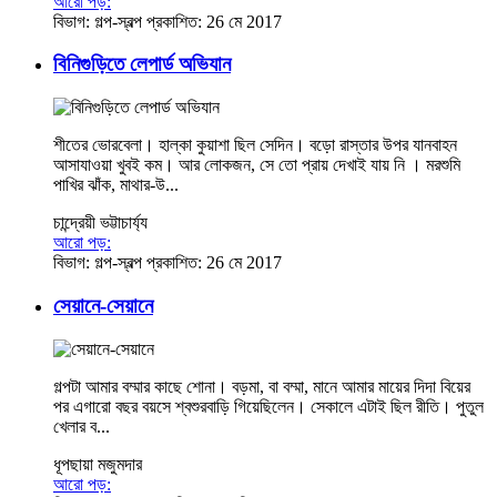
আরো পড়:
বিভাগ:
গল্প-স্বল্প
প্রকাশিত: 26 মে 2017
বিনিগুড়িতে লেপার্ড অভিযান
শীতের ভোরবেলা। হাল্কা কুয়াশা ছিল সেদিন। বড়ো রাস্তার উপর যানবাহন
আসাযাওয়া খুবই কম। আর লোকজন, সে তো প্রায় দেখাই যায় নি । মরশুমি
পাখির ঝাঁক, মাথার-উ...
চান্দ্রেয়ী ভট্টাচার্য্য
আরো পড়:
বিভাগ:
গল্প-স্বল্প
প্রকাশিত: 26 মে 2017
সেয়ানে-সেয়ানে
গল্পটা আমার বম্মার কাছে শোনা। বড়মা, বা বম্মা, মানে আমার মায়ের দিদা বিয়ের
পর এগারো বছর বয়সে শ্বশুরবাড়ি গিয়েছিলেন। সেকালে এটাই ছিল রীতি। পুতুল
খেলার ব...
ধূপছায়া মজুমদার
আরো পড়: