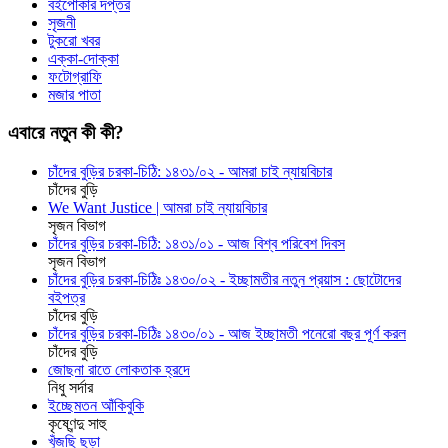
বইপোকার দপ্তর
সৃজনী
টুকরো খবর
এক্কা-দোক্কা
ফটোগ্রাফি
মজার পাতা
এবারে নতুন কী কী?
চাঁদের বুড়ির চরকা-চিঠি: ১৪৩১/০২ - আমরা চাই ন্যায়বিচার
চাঁদের বুড়ি
We Want Justice | আমরা চাই ন্যায়বিচার
সৃজন বিভাগ
চাঁদের বুড়ির চরকা-চিঠি: ১৪৩১/০১ - আজ বিশ্ব পরিবেশ দিবস
সৃজন বিভাগ
চাঁদের বুড়ির চরকা-চিঠিঃ ১৪৩০/০২ - ইচ্ছামতীর নতুন প্রয়াস : ছোটোদের
বইপত্র
চাঁদের বুড়ি
চাঁদের বুড়ির চরকা-চিঠিঃ ১৪৩০/০১ - আজ ইচ্ছামতী পনেরো বছর পূর্ণ করল
চাঁদের বুড়ি
জোছনা রাতে লোকতাক হ্রদে
নিধু সর্দার
ইচ্ছেমতন আঁকিবুকি
কৃষ্ণেন্দু সাহু
খুঁজছি ছড়া