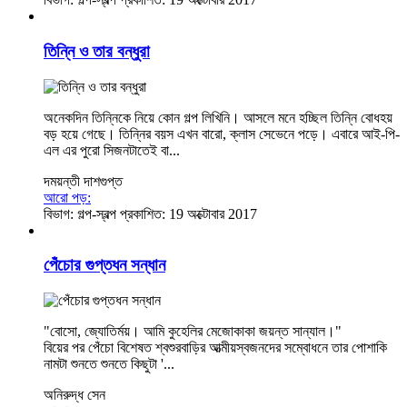
তিন্নি ও তার বন্ধুরা
অনেকদিন তিন্নিকে নিয়ে কোন গল্প লিখিনি। আসলে মনে হচ্ছিল তিন্নি বোধহয়
বড় হয়ে গেছে। তিন্নির বয়স এখন বারো, ক্লাস সেভেনে পড়ে। এবারে আই-পি-
এল এর পুরো সিজনটাতেই বা...
দময়ন্তী দাশগুপ্ত
আরো পড়:
বিভাগ:
গল্প-স্বল্প
প্রকাশিত: 19 অক্টোবার 2017
পেঁচোর গুপ্তধন সন্ধান
"বোসো, জ্যোতির্ময়। আমি কুহেলির মেজোকাকা জয়ন্ত সান্যাল।"
বিয়ের পর পেঁচো বিশেষত শ্বশুরবাড়ির আত্মীয়স্বজনদের সম্বোধনে তার পোশাকি
নামটা শুনতে শুনতে কিছুটা '...
অনিরুদ্ধ সেন