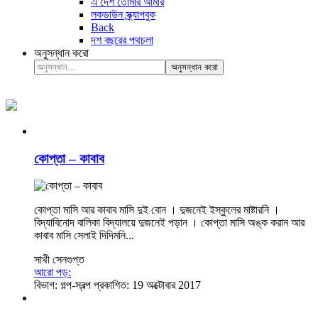
এ দেশ তোমার আমার
লকডাউন স্ক্র্যাপবুক
Back
দশ বছরের পথচলা
অনুসন্ধান করো
অনুসন্ধান করো
কোপ্তা – কাবাব
কোপ্তা মাসি আর কাবাব মাসি দুই বোন । দুজনেই ইস্কুলের মাষ্টারনি ।
বিদ্যাবিনোদ বালিকা বিদ্যালয়ে দুজনেই পড়ান । কোপ্তা মাসি অঙ্ক করান আর
কাবাব মাসি সেলাই দিদিমনি...
সাথী সেনগুপ্ত
আরো পড়:
বিভাগ:
গল্প-স্বল্প
প্রকাশিত: 19 অক্টোবার 2017