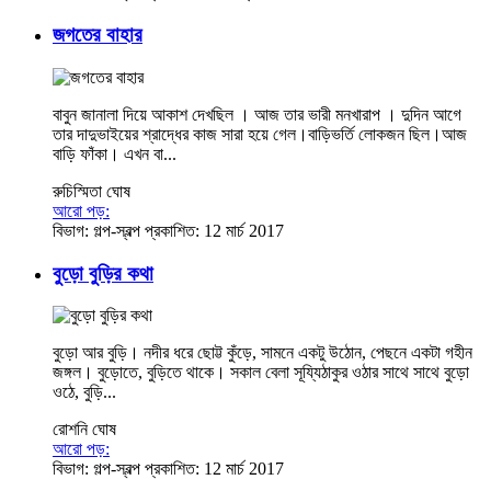
জগতের বাহার
বাবুন জানালা দিয়ে আকাশ দেখছিল । আজ তার ভারী মনখারাপ । দুদিন আগে
তার দাদুভাইয়ের শ্রাদ্ধের কাজ সারা হয়ে গেল।বাড়িভর্তি লোকজন ছিল।আজ
বাড়ি ফাঁকা। এখন বা...
রুচিস্মিতা​ ঘোষ
আরো পড়:
বিভাগ:
গল্প-স্বল্প
প্রকাশিত: 12 মার্চ 2017
বুড়ো বুড়ির কথা
বুড়ো আর বুড়ি। নদীর ধরে ছোট্ট কুঁড়ে, সামনে একটু উঠোন, পেছনে একটা গহীন
জঙ্গল। বুড়োতে, বুড়িতে থাকে। সকাল বেলা সূয্যিঠাকুর ওঠার সাথে সাথে বুড়ো
ওঠে, বুড়ি...
রোশনি ঘোষ
আরো পড়:
বিভাগ:
গল্প-স্বল্প
প্রকাশিত: 12 মার্চ 2017