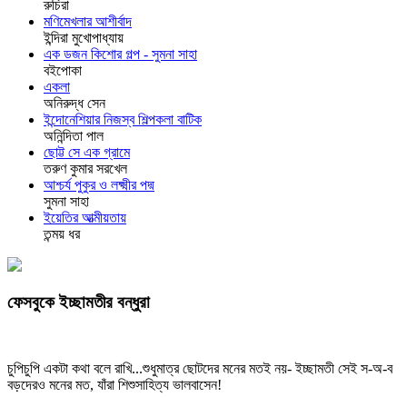
রুচিরা
মণিমেখলার আশীর্বাদ
ইন্দিরা মুখোপাধ্যায়
এক ডজন কিশোর গল্প - সুমনা সাহা
বইপোকা
একলা
অনিরুদ্ধ সেন
ইন্দোনেশিয়ার নিজস্ব শিল্পকলা বাটিক
অনিন্দিতা পাল
ছোট্ট সে এক গ্রামে
তরুণ কুমার সরখেল
আশ্চর্য পুকুর ও লক্ষ্মীর পদ্ম
সুমনা সাহা
ইয়েতির আত্মীয়তায়
তন্ময় ধর
ফেসবুকে ইচ্ছামতীর বন্ধুরা
চুপিচুপি একটা কথা বলে রাখি...শুধুমাত্র ছোটদের মনের মতই নয়- ইচ্ছামতী সেই স-অ-ব
বড়দেরও মনের মত, যাঁরা শিশুসাহিত্য ভালবাসেন!