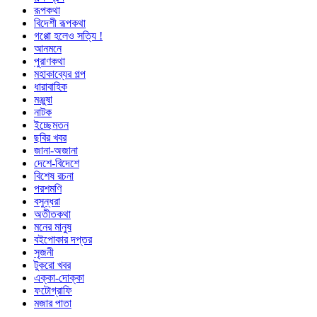
রূপকথা
বিদেশী রূপকথা
গপ্পো হলেও সত্যি !
আনমনে
পুরাণকথা
মহাকাব্যের গল্প
ধারাবাহিক
মঞ্জুষা
নাটক
ইচ্ছেমতন
ছবির খবর
জানা-অজানা
দেশে-বিদেশে
বিশেষ রচনা
পরশমণি
বসুন্ধরা
অতীতকথা
মনের মানুষ
বইপোকার দপ্তর
সৃজনী
টুকরো খবর
এক্কা-দোক্কা
ফটোগ্রাফি
মজার পাতা