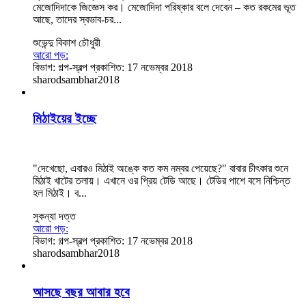
মেজোদিদাকে জিজ্ঞেস কর। মেজোদিদা পরিষ্কার বলে দেবেন – কত রকমের ভূত
আছে, তাদের স্বভাব-চর...
শুভেন্দু বিকাশ চৌধুরী
আরো পড়:
বিভাগ:
গল্প-স্বল্প
প্রকাশিত: 17 নভেম্বর 2018
sharodsambhar2018
মিঠাইয়ের ইচ্ছে
"দেখেছো, এবারও মিঠাই অঙ্কে কত কম নম্বর পেয়েছে?" বাবার চীৎকার শুনে
মিঠাই খাটের তলায়। এখানে ওর প্রিয় টেডি আছে। টেডির পাশে বসে নিশ্চিন্ত
হল মিঠাই। ব...
সুকন্যা দত্ত
আরো পড়:
বিভাগ:
গল্প-স্বল্প
প্রকাশিত: 17 নভেম্বর 2018
sharodsambhar2018
আসছে বছর আবার হবে