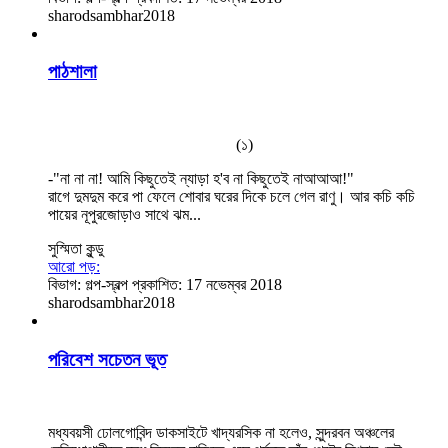
sharodsambhar2018
পাঠশালা
(১)
-"না না না! আমি কিছুতেই ন্যাড়া হ'ব না কিছুতেই নাআআআ!"
রাগে দুমদুম করে পা ফেলে শোবার ঘরের দিকে চলে গেল রাণু। আর কচি কচি
পায়ের নূপুরজোড়াও সাথে ঝম...
সুস্মিতা কুন্ডু
আরো পড়:
বিভাগ:
গল্প-স্বল্প
প্রকাশিত: 17 নভেম্বর 2018
sharodsambhar2018
পরিবেশ সচেতন ভূত
মধ্যবয়সী ঢোলগোবিন্দ ডাকসাইটে খাদ্যরসিক না হলেও, সুন্দরবন অঞ্চলের