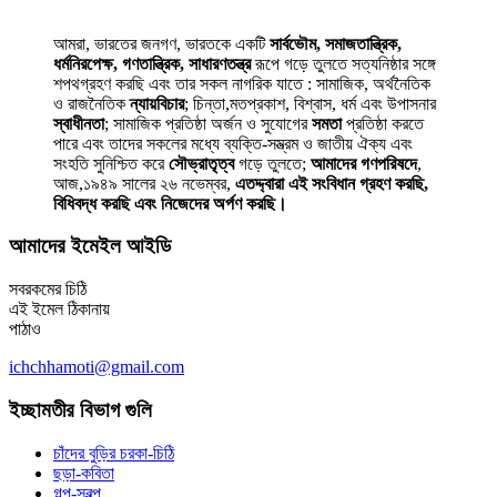
আমরা, ভারতের জনগণ, ভারতকে একটি
সার্বভৌম, সমাজতান্ত্রিক,
ধর্মনিরপেক্ষ, গণতান্ত্রিক, সাধারণতন্ত্র
রূপে গড়ে তুলতে সত্যনিষ্ঠার সঙ্গে
শপথগ্রহণ করছি এবং তার সকল নাগরিক যাতে : সামাজিক, অর্থনৈতিক
ও রাজনৈতিক
ন্যায়বিচার
; চিন্তা,মতপ্রকাশ, বিশ্বাস, ধর্ম এবং উপাসনার
স্বাধীনতা
; সামাজিক প্রতিষ্ঠা অর্জন ও সুযোগের
সমতা
প্রতিষ্ঠা করতে
পারে এবং তাদের সকলের মধ্যে ব্যক্তি-সম্ভ্রম ও জাতীয় ঐক্য এবং
সংহতি সুনিশ্চিত করে
সৌভ্রাতৃত্ব
গড়ে তুলতে;
আমাদের গণপরিষদে
,
আজ,১৯৪৯ সালের ২৬ নভেম্বর,
এতদ্দ্বারা এই সংবিধান গ্রহণ করছি,
বিধিবদ্ধ করছি এবং নিজেদের অর্পণ করছি।
আমাদের ইমেইল আইডি
সবরকমের চিঠি
এই ইমেল ঠিকানায়
পাঠাও
ichchhamoti@gmail.com
ইচ্ছামতীর বিভাগ গুলি
চাঁদের বুড়ির চরকা-চিঠি
ছড়া-কবিতা
গল্প-স্বল্প