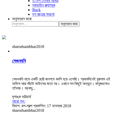
এ দেশ তোমার আমার
লকডাউন স্ক্র্যাপবুক
Back
দশ বছরের পথচলা
অনুসন্ধান করো
অনুসন্ধান করো
sharodsambhar2018
সেগুনবনি
সেগুনবনি নামে একটি ছোট্ট জনপদে বদলি হয়ে এসেছি। প্রথমদিনেই বুঝলাম এই
অফিস আর পাঁচটা অফিসের মতো নয়। এখানে সব কিছুই অদ্ভুত। মানুষগুলোও
তথৈবচ। বড়বাবু...
মৃগাঙ্ক ভট্টাচার্য
আরো পড়:
বিভাগ:
গল্প-স্বল্প
প্রকাশিত: 17 নভেম্বর 2018
sharodsambhar2018