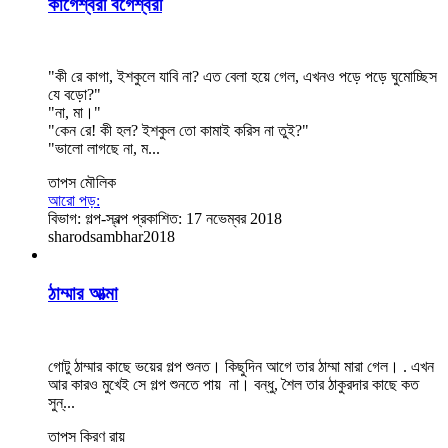
কাগেশ্বরী বগেশ্বরী
"কী রে কাগা, ইশকুলে যাবি না? এত বেলা হয়ে গেল, এখনও পড়ে পড়ে ঘুমোচ্ছিস
যে বড়ো?"
"না, মা।"
"কেন রে! কী হল? ইশকুল তো কামাই করিস না তুই?"
"ভালো লাগছে না, ম...
তাপস মৌলিক
আরো পড়:
বিভাগ:
গল্প-স্বল্প
প্রকাশিত: 17 নভেম্বর 2018
sharodsambhar2018
ঠাম্মার আত্মা
গোটু ঠাম্মার কাছে ভয়ের গল্প শুনত। কিছুদিন আগে তার ঠাম্মা মারা গেল। . এখন
আর কারও মুখেই সে গল্প শুনতে পায় না। বন্ধু, শৈল তার ঠাকুরদার কাছে কত
সুন্...
তাপস কিরণ রায়