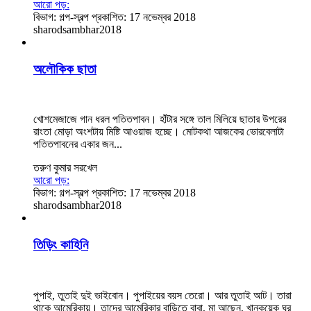
আরো পড়:
বিভাগ:
গল্প-স্বল্প
প্রকাশিত: 17 নভেম্বর 2018
sharodsambhar2018
অলৌকিক ছাতা
খোশমেজাজে গান ধরল পতিতপাবন। হাঁটার সঙ্গে তাল মিলিয়ে ছাতার উপরের
রাংতা মোড়া অংশটায় মিষ্টি আওয়াজ হচ্ছে। মোটকথা আজকের ভোরবেলাটা
পতিতপাবনের একার জন‍...
তরুণ কুমার সরখেল
আরো পড়:
বিভাগ:
গল্প-স্বল্প
প্রকাশিত: 17 নভেম্বর 2018
sharodsambhar2018
তিড়িং কাহিনি
পুপাই, তুতাই দুই ভাইবোন। ‌পুপাইয়ের বয়স তেরো। আর তুতাই আট। তারা
থাকে আমেরিকায়। তাদের আমেরিকার বাড়িতে বাবা, মা আছেন, খানকয়েক ঘর