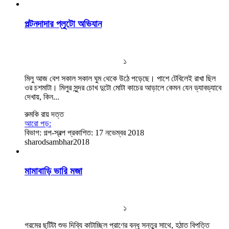
পল্টনদাদার প্লুটো অভিযান
১
মিলু আজ বেশ সকাল সকাল ঘুম থেকে উঠে পড়েছে। পাশে টেবিলেই রাখা ছিল
ওর চশমাটা। মিলুর সুন্দর চোখ দুটো মোটা কাচের আড়ালে কেমন যেন ড্যাবড্যাবে
দেখায়, কিন...
রুমকি রায় দত্ত
আরো পড়:
বিভাগ:
গল্প-স্বল্প
প্রকাশিত: 17 নভেম্বর 2018
sharodsambhar2018
মামাবাড়ি ভারি মজা
১
গরমের ছুটিটা শুভ দিব্যি কাটাচ্ছিল প্রাণের বন্ধু সন্তুর সাথে, হঠাত বিপত্তি