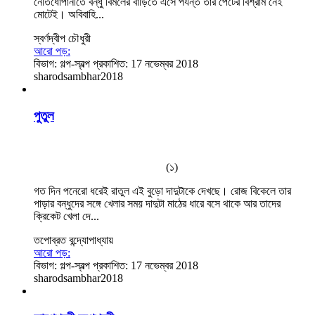
নেতিধোপানীতে বন্ধু বিমলের বাড়িতে এসে পর্যন্ত তাঁর পেটের বিশ্রাম নেই
মোটেই। অবিবাহি...
স্বর্ণদ্বীপ চৌধুরী
আরো পড়:
বিভাগ:
গল্প-স্বল্প
প্রকাশিত: 17 নভেম্বর 2018
sharodsambhar2018
পুতুল
(১)
গত দিন পনেরো ধরেই রাতুল এই বুড়ো দাদুটাকে দেখছে। রোজ বিকেলে তার
পাড়ার বন্ধুদের সঙ্গে খেলার সময় দাদুটা মাঠের ধারে বসে থাকে আর তাদের
ক্রিকেট খেলা দে...
তপোব্রত বন্দ্যোপাধ্যায়
আরো পড়:
বিভাগ:
গল্প-স্বল্প
প্রকাশিত: 17 নভেম্বর 2018
sharodsambhar2018