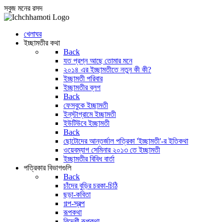
সবুজ মনের রসদ
খেলাঘর
ইচ্ছামতীর কথা
Back
যত প্রশ্ন আছে তোমার মনে
২০১৪ এর ইচ্ছামতীতে নতুন কী কী?
ইচ্ছামতী পরিবার
ইচ্ছামতীর ব্লগ
Back
ফেসবুকে ইচ্ছামতী
ইন্‌স্টাগ্রামে ইচ্ছামতী
ইউটিউবে ইচ্ছামতী
Back
ছোটোদের আন্তর্জাল পত্রিকা 'ইচ্ছামতী'-র ইতিকথা
ওয়েবম্যাগ সেমিনার ২০১৩ তে ইচ্ছামতী
ইচ্ছামতীর বিবিধ বার্তা
পত্রিকার বিভাগগুলি
Back
চাঁদের বুড়ির চরকা-চিঠি
ছড়া-কবিতা
গল্প-স্বল্প
রূপকথা
বিদেশী রূপকথা