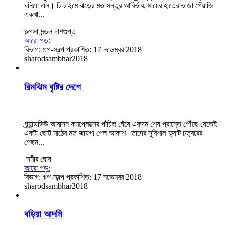
ঘনিয়ে এল। টি টাইমে ঝড়ের মত সন্তুর আবির্ভাব, মায়ের হাতের ভাজা পেঁয়াজি
একখা...
রুপসা মন্ডল দাশগুপ্ত
আরো পড়:
বিভাগ:
গল্প-স্বল্প
প্রকাশিত: 17 নভেম্বর 2018
sharodsambhar2018
রিমঝিম বৃষ্টির দেশে
গ্র্যান্ডভিউ আবাসন কমপ্লেক্সের পাঁচিল ঘেঁষে একদম শেষ প্রান্তে পৌঁছে যেতেই
একটা ছোট্ট মাঠের মত জায়গা পেল আকাশ।তাদের সুবিশাল ফ্ল্যাট চত্বরের
পেছন...
​ সমীর ঘোষ
আরো পড়:
বিভাগ:
গল্প-স্বল্প
প্রকাশিত: 17 নভেম্বর 2018
sharodsambhar2018
বড়িয়া আদমি