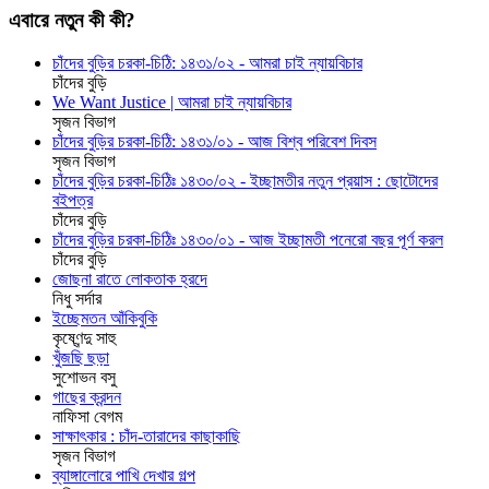
এবারে নতুন কী কী?
চাঁদের বুড়ির চরকা-চিঠি: ১৪৩১/০২ - আমরা চাই ন্যায়বিচার
চাঁদের বুড়ি
We Want Justice | আমরা চাই ন্যায়বিচার
সৃজন বিভাগ
চাঁদের বুড়ির চরকা-চিঠি: ১৪৩১/০১ - আজ বিশ্ব পরিবেশ দিবস
সৃজন বিভাগ
চাঁদের বুড়ির চরকা-চিঠিঃ ১৪৩০/০২ - ইচ্ছামতীর নতুন প্রয়াস : ছোটোদের
বইপত্র
চাঁদের বুড়ি
চাঁদের বুড়ির চরকা-চিঠিঃ ১৪৩০/০১ - আজ ইচ্ছামতী পনেরো বছর পূর্ণ করল
চাঁদের বুড়ি
জোছনা রাতে লোকতাক হ্রদে
নিধু সর্দার
ইচ্ছেমতন আঁকিবুকি
কৃষ্ণেন্দু সাহু
খুঁজছি ছড়া
সুশোভন বসু
গাছের ক্রন্দন
নাফিসা বেগম
সাক্ষাৎকার : চাঁদ-তারাদের কাছাকাছি
সৃজন বিভাগ
ব্যাঙ্গালোরে পাখি দেখার গল্প