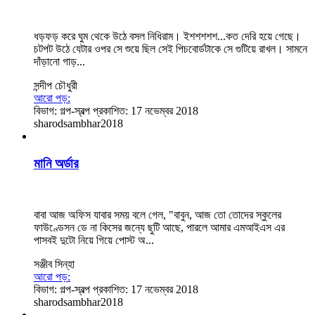
ধড়ফড় করে ঘুম থেকে উঠে বসল নিধিরাম। ইশশশশশ...কত দেরি হয়ে গেছে।
চটপট উঠে যেটার ওপর সে শুয়ে ছিল সেই পিচবোর্ডটাকে সে গুটিয়ে রাখল। সামনে
দাঁড়ানো গাড়...
সন্দীপ চৌধুরী
আরো পড়:
বিভাগ:
গল্প-স্বল্প
প্রকাশিত: 17 নভেম্বর 2018
sharodsambhar2018
মানি অর্ডার
বাবা আজ অফিস যাবার সময় বলে গেল, "বাবুন, আজ তো তোদের স্কুলের
ফাউণ্ডেসন ডে না কিসের জন্যে ছুটি আছে, পারলে আমার এমআইএস এর
পাসবই দুটো নিয়ে গিয়ে পোস্ট অ...
সঞ্জীব সিন্‌হা
আরো পড়:
বিভাগ:
গল্প-স্বল্প
প্রকাশিত: 17 নভেম্বর 2018
sharodsambhar2018