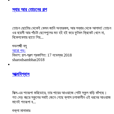
স্যার আর তোচনের গল্প
তোচন ছোটোর থেকেই কেমন জানি অন্যরকম, আর সব্বার থেকে আলাদা! তোচন
ওর বয়েসী আর পাঁচটা ছেলেপুলের মত হই হই করে ফুটবল ক্রিকেট খেলে না,
বিকেলবেলায় ছাতে গিয়...
শুভলক্ষ্মী বসু
আরো পড়:
বিভাগ:
গল্প-স্বল্প
প্রকাশিত: 17 নভেম্বর 2018
sharodsambhar2018
আত্মবিশ্বাস
সিক্স-এর শতরূপা করিডোরে, তার পায়ের আওয়াজে গোটা স্কুল বাড়ি কাঁপছে।
গত দেড় বছরে স্কুলের সবাই জেনে গেছে ক্লাস চলাকালীন এই ধরনের আওয়াজ
মানেই শতরূপা ব...
শুক্লা মালাকার