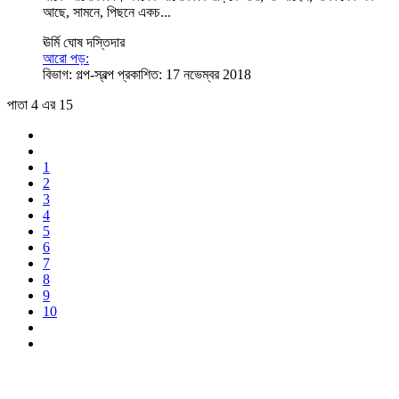
আছে, সামনে, পিছনে একচ...
ঊর্মি ঘোষ দস্তিদার
আরো পড়:
বিভাগ:
গল্প-স্বল্প
প্রকাশিত: 17 নভেম্বর 2018
পাতা 4 এর 15
1
2
3
4
5
6
7
8
9
10