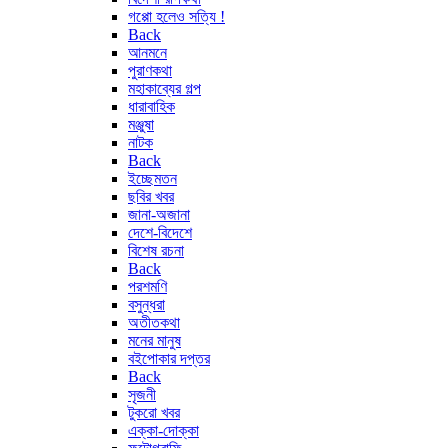
গপ্পো হলেও সত্যি !
Back
আনমনে
পুরাণকথা
মহাকাব্যের গল্প
ধারাবাহিক
মঞ্জুষা
নাটক
Back
ইচ্ছেমতন
ছবির খবর
জানা-অজানা
দেশে-বিদেশে
বিশেষ রচনা
Back
পরশমণি
বসুন্ধরা
অতীতকথা
মনের মানুষ
বইপোকার দপ্তর
Back
সৃজনী
টুকরো খবর
এক্কা-দোক্কা