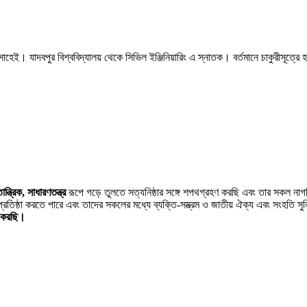
াহেই। যাদবপুর বিশ্ববিদ্যালয় থেকে সিভিল ইঞ্জিনিয়ারিং এ স্নাতক। বর্তমানে চাকুরীসূত্রে হায়
ন্ত্রিক, সাধারণতন্ত্র
রূপে গড়ে তুলতে সত্যনিষ্ঠার সঙ্গে শপথগ্রহণ করছি এবং তার সকল না
্রতিষ্ঠা করতে পারে এবং তাদের সকলের মধ্যে ব্যক্তি-সম্ভ্রম ও জাতীয় ঐক্য এবং সংহতি সু
ণ করছি।