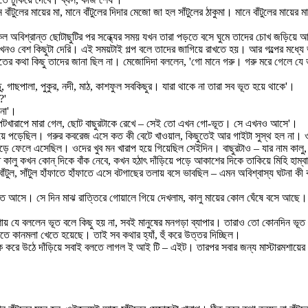
 বাঁটুলের মায়ের মা, মানে বাঁটুলের দিদার মেজো জা হল সাঁটুলের ঠাকুমা। মানে বাঁটুলের মায়ের
রা বিকেল অবিশ্রান্ত ছোটাছুটির পর সন্ধ্যের সময় যখন তারা পড়তে বসে ঘুমে তাদের চোখ জ
খনও বেশ কিছুটা দেরি। এই সময়টাই গল্প বলে তাদের জাগিয়ে রাখতে হয়। আর গল্পের মধ্যে
-ভূতের কথা কিছু তাদের জানা ছিল না। মেজোদিদা বললেন, 'গো মানে গরু। গরু মরে গেলে য
গাছপালা, পুকুর, নদী, মাঠ, কাশফুল সবকিছুর। যারা থাকে না তারা সব ভূত হয়ে থাকে'।
?'
 না'।
পেটখারাপে মারা গেল, ছোট বাছুরটাকে রেখে – সেই তো এখন গো-ভূত। সে এখনও আসে'।
হয়ে পড়েছিল। গরুর কবরেজ এসে কত কী বেটে খাওয়াল, কিছুতেই আর গাইটা সুস্থ হল না। ওরা
ড়ে ফেলে এসেছিল। ওদের খুব মন খারাপ হয়ে গিয়েছিল সেইদিন। বাছুরটাও – যার নাম কালু,
কালু কখন কোন্ দিকে বাঁক নেবে, কখন হঠাৎ দাঁড়িয়ে পড়ে আকাশের দিকে তাকিয়ে মিহি হাম্বা
াঁটুল, সাঁটুল হাঁফাতে হাঁফাতে এসে বটগাছের তলায় বসে ভাবছিল – এমন অবিশ্বাস্য ঘটনা কী 
করতে আসে। সে দিন মাঝ রাত্তিরে গোয়ালে গিয়ে দেখলাম, কালু মায়ের কোল ঘেঁষে বসে আছে।
টারমশায় যে বললেন ভূত বলে কিছু হয় না, সবই মানুষের মনগড়া ব্যাপার। তারাও তো কোনদিন 
 হাতে কানমলা খেতে হয়েছে। তাই সব কথার হ্যাঁ, হুঁ করে উত্তর দিচ্ছিল।
করে উঠে দাঁড়িয়ে সবাই বলতে লাগল ই আই টি – এইট। তারপর সবার জন্য মাস্টারমশায়ের একই