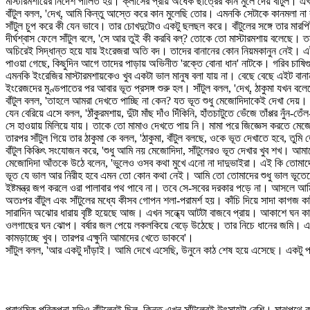
মাস্টারমশায়ের নির্দেশ পালিত হয়। ক্লাসের প্রায় অর্ধেক ছাত্রের কান মুলে দেয় বাঁটুল।
বাঁটুল বলল, 'দেখ্, আমি কিন্তু আস্তে করে কান মুলেছি তোর। এমনকি সেটাকে কানমলা না
সাঁটুল চুপ করে কী যেন ভাবে। তার চোখদুটোও একটু ছলছল করে। বাঁটুলের সঙ্গে তার মারপিট
দীর্ঘশ্বাস ফেলে সাঁটুল বলে, 'সে আর তুই কী করবি বল্? তোকে তো মাস্টারমশায় বলেছে
অচিরেই সিদ্ধান্ত হয়ে যায় ইংরেজরা অতি বদ। তাদের বানানের কোন নিয়মকানুন নেই। এই
পাওয়া গেছে, কিছুদিন আগে তাদের পাড়ায় অভিনীত 'রক্তে বোনা ধান' নাটকে। গরিব চাষিগুলো
এমনকি ইংরেজির মাস্টারমশায়কেও খুব একটা ভাল মানুষ বলা যায় না। বেছে বেছে এইট বা
ইংরেজদের মুণ্ডপাতের পর আবার ভূত প্রসঙ্গ শুরু হল। সাঁটুল বলল, 'দেখ্, ঠাকুমা যখন ব
বাঁটুল বলল, 'তাহলে আমরা দেখতে পাচ্ছি না কেন? যত ভূত শুধু মেজোদিদাকেই দেখা দেয়। 
যেন বেরিয়ে এসে বলল, 'ঠাঁকুরমশায়, দুঁটা মাঁছ দাঁও দিঁকিনি, হাঁতচাটুতে ভেঁজে তাঁপ্পর 
সে হাওয়ায় মিলিয়ে যায়। তাকে তো মামাও দেখতে পায় নি। মামা পরে জিজ্ঞেস করতে মেজ
তারপর সাঁটুল গিয়ে তার ঠাকুমা কে বলল, 'ঠাকুমা, বাঁটুল বলছে, ওকে ভূত দেখাতে হবে, তু
বাঁটুল কিঞ্চিৎ সংযোজন করে, 'শুধু আমি নয় মেজোদিদা, সাঁটুলেরও ভূত দেখার খুব শখ। আ
মেজোদিদা আঁতকে উঠে বলেন, 'ভুলেও ওসব কথা মুখে এনো না দাদুভাইরা। এই কি তোমাদ
ভূত যে ভাল আর নিরীহ হবে এমন তো কোন কথা নেই। আমি তো তোমাদের শুধু ভাল ভূতে
ইষ্টমন্ত্র জপ করলে ওরা পালাবার পথ পাবে না। তবে সে-সবের দরকার পড়ে না। আসল
অতঃপর বাঁটুল এবং সাঁটুলের মধ্যে কীসব গোপন শলা-পরামর্শ হয়। কাঁচি দিয়ে সাদা কা
সারাদিন অঝোর ধারায় বৃষ্টি হয়েছে আজ। এখন সন্ধ্যে আটটা বাজবে প্রায়। আকাশে ঘন ক
ওলগাছের ঘন ঝোপ। বর্ষার জল পেয়ে লকলকিয়ে বেড়ে উঠেছে। তার নিচে ধানের জমি। একপা
কামড়াচ্ছে খুব। তারপর এক্ষুনি আমাদের খেতে ডাকবে'।
সাঁটুল বলল, 'আর একটু দাঁড়াই। আমি দেখে এসেছি, উনুনে কাঠ শেষ হয়ে এসেছে। একটু প
প্রাথমিক পরিকল্পনা যদিও বাঁটুলেরই ছিল, কিন্ত এখন সাঁটুলেরই উৎসাহটা বেশি। মাঝপথে