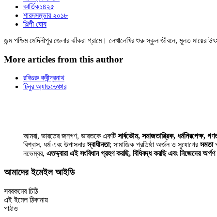
কার্তিক১৪২৫
শারদসম্ভার ২০১৮
শিল্পী ঘোষ
জন্ম পশ্চিম মেদিনীপুর জেলার ঝাঁকরা গ্রামে। লেখালেখির শুরু স্কুল জীবনে, মূলত মায়ের উৎস
More articles from this author
রবিগুরু কবীন্দ্রনাথ
টিনুর অ্যাডভেঞ্চার
আমরা, ভারতের জনগণ, ভারতকে একটি
সার্বভৌম, সমাজতান্ত্রিক, ধর্মনিরপেক্ষ, গণতা
বিশ্বাস, ধর্ম এবং উপাসনার
স্বাধীনতা
; সামাজিক প্রতিষ্ঠা অর্জন ও সুযোগের
সমতা
প
নভেম্বর,
এতদ্দ্বারা এই সংবিধান গ্রহণ করছি, বিধিবদ্ধ করছি এবং নিজেদের অর্প
আমাদের ইমেইল আইডি
সবরকমের চিঠি
এই ইমেল ঠিকানায়
পাঠাও