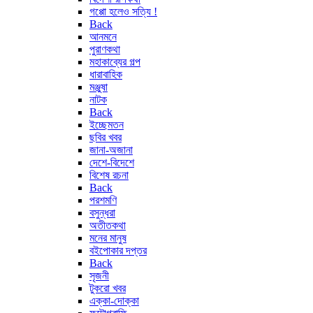
গপ্পো হলেও সত্যি !
Back
আনমনে
পুরাণকথা
মহাকাব্যের গল্প
ধারাবাহিক
মঞ্জুষা
নাটক
Back
ইচ্ছেমতন
ছবির খবর
জানা-অজানা
দেশে-বিদেশে
বিশেষ রচনা
Back
পরশমণি
বসুন্ধরা
অতীতকথা
মনের মানুষ
বইপোকার দপ্তর
Back
সৃজনী
টুকরো খবর
এক্কা-দোক্কা