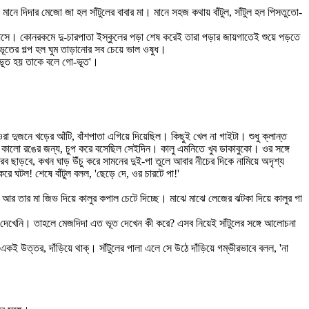
 মা মানে দিদার মেজো জা হল সাঁটুলের বাবার মা। মানে সহজ কথায় বাঁটুল, সাঁটুল হল পিসতুতো-
ড়িয়ে আসে। কোনরকমে দু-চারপাতা ইস্কুলের পড়া শেষ করেই তারা পড়ার জায়গাতেই শুয়ে পড়তে
 ভূতের গল্প হল ঘুম তাড়ানোর সব চেয়ে ভাল ওষুধ।
ে ভূত হয় তাকে বলে গো-ভূত'।
 দুজনে খড়ের আঁটি, বাঁশপাতা এগিয়ে দিয়েছিল। কিছুই খেল না গাইটা। শুধু ক্লান্ত
 কালো রঙের জন্য, চুপ করে বসেছিল সেইদিন। কালু এমনিতে খুব ডাকাবুকো। ওর সঙ্গে
রব ছাড়বে, কখন ঘাড় উঁচু করে সামনের দুই-পা তুলে আবার নীচের দিকে নামিয়ে অদৃশ্য
করে ঘটল! শেষে বাঁটুল বলল, 'ছেড়ে দে, ওর চারটে পা!'
 আর তার মা জিভ দিয়ে কালুর কপাল চেটে দিচ্ছে। মাঝে মাঝে লেজের ঝটকা দিয়ে কালুর গা
ভূত দেখেনি। তাহলে মেজদিদা এত ভূত দেখেন কী করে? এসব নিয়েই সাঁটুলের সঙ্গে আলোচনা
 উত্তর, দাঁড়িয়ে থাক্। সাঁটুলের পালা এলে সে উঠে দাঁড়িয়ে গম্ভীরভাবে বলল, 'না