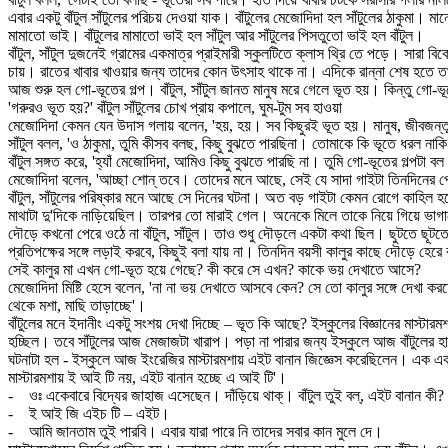
এবার একটু বাঁটুল সাঁটুলের পরিচয় দেওয়া যাক। বাঁটুলের মেজোদিদা হল সাঁটুলের ঠাকুমা। মানে
মামাতো ভাই। বাঁটুলের মামাতো ভাই হল সাঁটুল আর সাঁটুলের পিসতুতো ভাই হল বাঁটুল।
বাঁটুল, সাঁটুল দুজনেই গ্রামের একমাত্র প্রাইমারী স্কুলটিতে ক্লাস থ্রি তে পড়ে। সা
চায়। রাতের খাবার খাওয়ার জন্য তাদের কোন উৎসাহ থাকে না। এদিকে রান্না শেষ হতে ত
আজ শুরু হল গো-ভূতের গল্প। বাঁটুল, সাঁটুল জানত মানুষ মরে গেলে ভূত হয়। কিন্তু গো
'গরুরও ভূত হয়?' বাঁটুল সাঁটুলের চোখ প্রায় কপালে, ঘুম-টুম সব হাওয়া
মেজোদিদা কেমন যেন উদাস গলায় বলেন, 'হয়, হয়। সব কিছুরই ভূত হয়। মানুষ, জীবজন্তু, 
সাঁটুল বলল, 'ও ঠাকুমা, তুমি কীসব বলছ, কিছু বুঝতে পারছিনা। তোমাকে কি ভূতে ধরল নাকি
বাঁটুল সঙ্গত করে, 'হ্যাঁ মেজোদিদা, আমিও কিছু বুঝতে পারছি না। তুমি গো-ভূতের গল্পটা বল
মেজোদিদা বলেন, 'আচ্ছা শোন্ তবে। তোদের মনে আছে, সেই যে সাদা গাইটা তিনদিনের 
বাঁটুল, সাঁটুলের পরিষ্কার মনে আছে সে দিনের ঘটনা। অত বড় গাইটা কেমন রোগে কাহিল 
মাথাটা দু'দিকে নাড়িয়েছিল। তারপর তো মারাই গেল। অনেকে মিলে তাকে নিয়ে গিয়ে ভাগা
দৌড়ে কখনো পেরে ওঠে না বাঁটুল, সাঁটুল। তাও শুধু দৌড়লে একটা কথা ছিল। ছুটতে ছূটতে 
প্রতিপক্ষের সঙ্গে লড়াই করবে, কিছুই বলা যায় না। তিনদিন বয়সী কালুর কাছে দৌড়ে হেরে ব
সেই কালুর মা এখন গো-ভূত হয়ে গেছে? কী করে সে এখন? কাকে ভয় দেখাতে আসে?
মেজোদিদা মিষ্টি হেসে বলেন, 'না না ভয় দেখাতে আসবে কেন? সে তো কালুর সঙ্গে দেখা 
থেকে মশা, মাছি তাড়াচ্ছে'।
বাঁটুলের মনে ইদানীং একটু সংশয় দেখা দিচ্ছে – ভূত কি আছে? ইস্কুলের বিজ্ঞানের মাস্
হচ্ছিল। তবে সাঁটুলের আজ মেজাজটা খারাপ। পড়া না পারার জন্য ইস্কুলে আজ বাঁটুলের
ঘটনাটা হল - ইস্কুলে আজ ইংরেজির মাস্টারমশায় এইট বানান জিজ্ঞেস করেছিলেন। এক এক 
মাস্টারমশায় ই আই টি নয়, এইট বানান হচ্ছে এ আই টি'।
- ওঃ একেবারে বিদ্যের জাহাজ এসেছেন। দাঁড়িয়ে থাক্। বাঁটুল তুই বল্, এইট বানান কী?
- ই আই জি এইচ টি – এইট।
- আমি জানতাম তুই পারবি। এবার যারা পারে নি তাদের সবার কান মুলে দে।