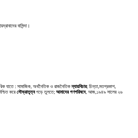
দ্রাবাদের বাসিন্দা।
গরিক যাতে : সামাজিক, অর্থনৈতিক ও রাজনৈতিক
ন্যায়বিচার
; চিন্তা,মতপ্রকাশ,
নিশ্চিত করে
সৌভ্রাতৃত্ব
গড়ে তুলতে;
আমাদের গণপরিষদে
, আজ,১৯৪৯ সালের ২৬