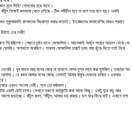
র সঙ্গে।
 কান মুলে দিবি? শোধবোধ হয়ে যাবে'।
যখন বাঁটুল নিজেই কানমলা খেতে চাইছে - ঠিক সমীচীন হবে না বলে তার মনে হয়। একটা
 মত সুকুমারমতি বালকদের বিভ্রান্ত করার জন্যই। ইংরেজদের বদমায়েশির আরও প্রমাণ
 উঠতে ঢের দেরী!
য় মাছ ধরতে গিয়েছিলো। পেছনে লন্ঠন হাতে মেজোদিদা। আচমকাই অর্জুন গাছের আড়াল থেকে কে
স, মাথায় ঘোমটা। অপঘাতে মরেছিল। তারপর মেজোদিদা চারটে চ্যাং মাছ ছুঁড়ে দিতে তাই নিয়ে
দেখেছি। খুব সাহস আর মনের জোর না থাকলে সেসব দৃশ্য সহ্য করা মুশকিল। তাছাড়া সব
থা আলাদা। যে রকম আমার মনের জোর, তেমনই আমার ঠাকুর দেবতায় ভক্তি। একবার
ব মান্যি করে'।
স্বতী পুজোর এখনও অনেক দেরী। সবে তো বর্ষাকাল।
কটায় একটা ছোট চালা। সেখানে শুকনো কাঠকুটো রাখা আছে কিছু। একটু দূরে কচু আর
 আলো ছড়াচ্ছে। বাঁটুল বলল, 'সাঁটুল, আমার ভয় করছে। চল ঘরে ফিরে যাই। এখানে মশা