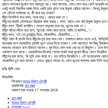
দুজনে কাগজের মুখোশ পরে প্রস্তুত হয়। সাদা কাগজে, গোল গোল করে কেটে কয়েকটা জায়গ
একটু পরেই খিড়কির দরজা দিয়ে একটা লন্ঠন হাতে তার ঠাকুমা বেরিয়ে আসেন। কিন্তু ঠাকু
তো এদিকে তাকাচ্ছে না, কী করে ভয় দেখাব?'
বাঁটুল ফিসফিস করে বলল, 'ডাক ছাড়। জোরে ডাক দে'।
সাঁটুলের মাথাটা এইসময়েও ঠিকঠাক কাজ করছে। বলল, 'আরে এখন যদি ঠাকুমা ঠাকুমা বলে
বাঁটুল বলল, 'ঠিকই বলেছিস। তাহলে মানুষের ডাক নয়, ভূতের ডাক দে'।
সাঁটুল কাঁদো-কাঁদো হয়ে বলে, 'ভূতেরা কেমন করে ডাকে, আমি যে জানিনা...'।
বাঁটুল বলল, 'ওই তো চন্দ্রবিন্দু দিয়ে, মেঁজোদিঁদা, মেঁজোদিঁদা......'।
সাঁটুল হঠাৎ বাঁ হাতটা দিয়ে বাঁটুলের মুখ বন্ধ করে দেয়। তারপরে জোরে ডেকে ওঠে, 'ম্যাঁহ্যাঁহ্যাঁহ্যাঁহ্যাঁহ্
আওয়াজ শুনে মেজোদিদা লন্ঠনটা তুলে ওদের দিকে তাকান। সেই আলোতে সব কিছু ঠিকঠাক ঠ
সামনের মেঝেতে বসে হাঁফাতে থাকেন। মুখ দিয়ে কোন কথা বের হয় না কিছুক্ষণ। চোখ উলটে
একপাশে বসে থাকে। মেজোদিদার চীৎকার শোনার পরেই তারা মুখোশ ছিঁড়ে ফেলে দিয়েছিল।
সাঁটুলের বাবা বলেন, 'মা তুমি এমন করো না। ভয় পাইয়ে দিয়েছিলে। এই সন্ধেবেলায় 
মেজোদিদা চুপ করে থাকেন। এখনও বুঝতে পারেন না, কোন্ ভূতের পাল্লায় আজ তিনি পড়েছিলে
ছবিঃ শিল্পী ঘোষ
বিস্তারিত
লিখেছেন
শুভেন্দু বিকাশ চৌধুরী
ক্যাটfগরি:
গল্প-স্বল্প
প্রকাশ করা হয়েছে 17 নভেম্বর 2018
গল্প-স্বল্প
শুভেন্দু বিকাশ চৌধুরী
নভেম্বর ২০১৭