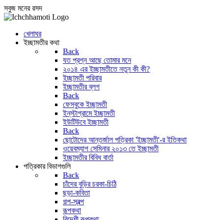
সবুজ মনের রসদ
খেলাঘর
ইচ্ছামতীর কথা
Back
যত প্রশ্ন আছে তোমার মনে
২০১৪ এর ইচ্ছামতীতে নতুন কী কী?
ইচ্ছামতী পরিবার
ইচ্ছামতীর ব্লগ
Back
ফেসবুকে ইচ্ছামতী
ইন্‌স্টাগ্রামে ইচ্ছামতী
ইউটিউবে ইচ্ছামতী
Back
ছোটোদের আন্তর্জাল পত্রিকা 'ইচ্ছামতী'-র ইতিকথা
ওয়েবম্যাগ সেমিনার ২০১৩ তে ইচ্ছামতী
ইচ্ছামতীর বিবিধ বার্তা
পত্রিকার বিভাগগুলি
Back
চাঁদের বুড়ির চরকা-চিঠি
ছড়া-কবিতা
গল্প-স্বল্প
রূপকথা
বিদেশী রূপকথা