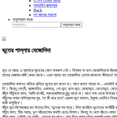
এ দেশ তোমার আমার
লকডাউন স্ক্র্যাপবুক
Back
দশ বছরের পথচলা
অনুসন্ধান করো
অনুসন্ধান করো
ভূতের পাল্লায় মেজোদিদা
ভূত যে আছে এ ব্যাপারে সন্দেহের কোন অবকাশ নেই। বিশ্বাস না হলে মেজোদিদাকে জিজ্
তাদের মেজাজ-মর্জি কেমন থাকে। এখন প্রশ্ন হল মেজোদিদা এতসব জানলেন কীভাবে? তা
মেজোদিদা কক্ষনও বানিয়ে বানিয়ে ভূতের গল্প বলেন না। মানে বলতে পারেন না – এমনটা
নি'। কিন্তু পেত্নী, ব্রহ্মদত্যি, একানড়ে, গো-ভূত, ছাগ-ভূত, মেছোভূত, ভেতোভূত, 
বাঁটুল সাঁটুলকে বলল, 'আমি শুনেছি, স্কন্ধকাটাদের মুন্ডু থাকে না। মানে গলা থেকে উপর
সাঁটুলের গলায় অবিশ্বাসের সুর, 'তা কী করে হবে? এরকম ভূত থাকলে, ঠাকুমা এতদিনে ন
ভারী অসুবিধে'।
বাঁটুল ভূত-বিশেষজ্ঞের মত উত্তর দিল, 'ভূতেরা সব পারে। দিদা বলেছিল ভূতেদের অশরীর
সাঁটুল বলল, 'ঠিক আছে, চুল আঁচড়ানোর কথাটা ছেড়ে দিলাম। কিন্তু না খেলে বাঁচবে কেমন
বাঁটুল বলল, 'সেটাই তো বলছি - ভূতেরা সব পারে। হাত দিয়ে খাবার চটকে সরাসরি গলার নল