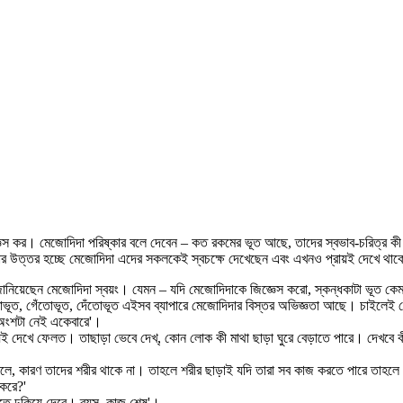
ঞেস কর। মেজোদিদা পরিষ্কার বলে দেবেন – কত রকমের ভূত আছে, তাদের স্বভাব-চরিত্র কী
র উত্তর হচ্ছে মেজোদিদা এদের সকলকেই স্বচক্ষে দেখেছেন এবং এখনও প্রায়ই দেখে থা
ই জানিয়েছেন মেজোদিদা স্বয়ং। যেমন – যদি মেজোদিদাকে জিজ্ঞেস করো, স্কন্ধকাটা ভূত 
বেতোভূত, গেঁতোভূত, দেঁতোভূত এইসব ব্যাপারে মেজোদিদার বিস্তর অভিজ্ঞতা আছে। চাইলে
ের অংশটা নেই একেবারে'।
িশ্চয়ই দেখে ফেলত। তাছাড়া ভেবে দেখ্, কোন লোক কী মাথা ছাড়া ঘুরে বেড়াতে পারে। দেখব
ী বলে, কারণ তাদের শরীর থাকে না। তাহলে শরীর ছাড়াই যদি তারা সব কাজ করতে পারে তাহলে
 করে?'
িতে ঢুকিয়ে দেবে। ব্যস, কাজ শেষ'।