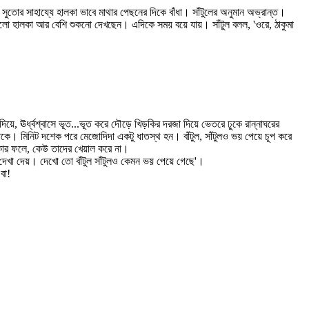
োর সাহায্যে হালকা ভাবে মাথার পেছনের দিকে বাঁধা। সাঁটুলের অনুমান অভ্রান্ত।
ঠগুলো হালকা আর বেশি শুকনো দেখছেন। এদিকে সময় বয়ে যায়। সাঁটুল বলল, 'ওরে, ঠাকুমা
 ঊর্ধ্বশ্বাসে ভূত...ভূত করে দৌড়ে খিড়কির দরজা দিয়ে ভেতরে ঢুকে রান্নাঘরের
াকে। মিনিট দশেক পরে মেজোদিদা একটু ধাতস্থ হন। বাঁটুল, সাঁটুলও ভয় পেয়ে চূপ করে
াকার ফলে, কেউ তাদের খেয়াল করে না।
েখা দেয়। দেখো তো বাঁটুল সাঁটুলও কেমন ভয় পেয়ে গেছে'।
 বা!