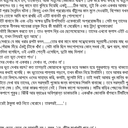
 এখন বাঁটুলের মনে হল, ওইজন্যই আজ সাঁটুলের মেজাজটা খারাপ। ঠিক করে কথা বলছে না বাঁটুলে
 বললেও হয়। শুধু কানে হাত বুলিয়ে দিয়েছি একটু......ঠিক আছে, তুই কি এখন একবার আমার
 প্রায় দৈনন্দিন ঘটনা। কিন্তু এখন বিনা প্ররোচনায় বাঁটুলের কান মুলে দেওয়াটা, বিশেষত 
। তবে তোকে আমি বলে রাখছি এই এইট বানানটা খুব গোলমেলে'।
ট বানানে জি এবং এইচ অক্ষর দুটির উপস্থিতি একেবারেই অপ্রয়োজনীয়। সেটা শুধু তাদের
কে নীলকর সাহেবরা চাবুক দিয়ে কী মারটাই না মেরেছিল। জয় হিন্দ্! বন্দেমাতরম!
নানটাই জিজ্ঞেস করতে হল। তাও ক্লাস থ্রি এর ছেলেমেয়েদের। তাদের এখনো ক্লাস এইট এ
লেছে, তখন নিশ্চয়ই ভূত আছে'।
সেবারে যে মাছ ধরার গল্পটা বলল......তোর বাবা মানে মামা সন্ধ্যেবেলায় সন্ন্যাসী-ডোবা
নুঁন-তেঁল-পেঁয়াজ দিঁয়ে এঁকটু চঁটকে খাঁব'। সেটা নাকি ছিল সদগোপদের কোন্ সধবা বৌ, অল্প বয়
োদিদা বলেছিল, ওই একটা পেত্নী এসেছিল, দুটো মাছ দিলাম'।
মি তো এত ভূত দেখতে পাও'।
মাদের দেখাও না একবার। দেখাও না, দেখাও না'।
ের ভূত দেখার বয়স? কত তাগড়াই জোয়ানকে ভুতের ভয়ে অজ্ঞান হয়ে পুকুরপাড়ে পড়ে থাকতে 
দের কথাই বলেছি। বদ ভূতেদের পাল্লায় পড়লে, তখন জীবন নিয়ে টানাটানি। তবে আমার ক
ে আমি তো বিপদে-আপদে ওদের সাহায্য করি, কলাটা, মূলোটা দিই। তাই সবাই আমায় খু
গজ কাটতে দেখা যায় তাদের, যেন সরস্বতী পুজোর জন্য কাগজের শিকলি বানাচ্ছে। তবে সর
ালো মেঘ। চাঁদ, তারা কারুর পাত্তা নেই। নিকষ কালো অন্ধকার। মাটির বাড়ির পেছনের দি
শে পুকুর। ঝিঁঝিঁ আর ব্যাঙের অবিশ্রান্ত ডাকাডাকি। একঝাঁক জোনাকি বাঁশবনে টিমটিমে
রেই ঠাকুমা কাঠ নিতে বেরোবে। তারপরই......'।
 কাজ ছেড়ে যেতে সে আগ্রহী নয়। বলল, 'নে, বাঁটুল মুখোশটা পরে নে'।