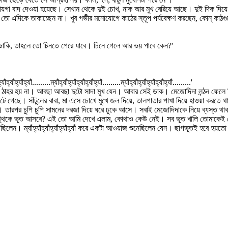
া বাদ দেওয়া হয়েছে। সেখান থেকে দুই চোখ, নাক আর মুখ বেরিয়ে আছে। দুই দিক দিয়ে সুত
মা তো এদিকে তাকাচ্ছেন না। খুব গভীর মনোযোগে কাঠের স্তূপ পর্যবেক্ষণ করছেন, কোন্ কা
 ডাকি, তাহলে তো চিনতে পেরে যাবে। চিনে গেলে আর ভয় পাবে কেন?'
যাঁ.........ম্যাঁহ্যাঁহ্যাঁহ্যাঁহ্যাঁহ্যাঁ.........ম্যাঁহ্যাঁহ্যাঁহ্যাঁহ্যাঁহ্যাঁ.........'
াহর হয় না। আবছা আবছা দুটো সাদা মুখ যেন। আবার সেই ডাক। মেজোদিদা লন্ঠন ফেলে দিয়ে,
 গেছে। সাঁটুলের বাবা, মা এসে চোখে মুখে জল দিয়ে, তালপাতার পাখা দিয়ে হাওয়া করতে থ
 তারপর চুপি চুপি সামনের দরজা দিয়ে ঘরে ঢুকে আসে। সবাই মেজোদিদাকে নিয়ে ব্যস্ত থ
কোথ্থেকে ভূত আসবে? এই তো আমি দেখে এলাম, কোথাও কেউ নেই। সব ভূত খালি তোমাকেই দ
ন। ম্যাঁহ্যাঁহ্যাঁহ্যাঁহ্যাঁহ্যাঁ করে একটা আওয়াজ শুনেছিলেন যেন। ছাগভূতই হবে হয়তো