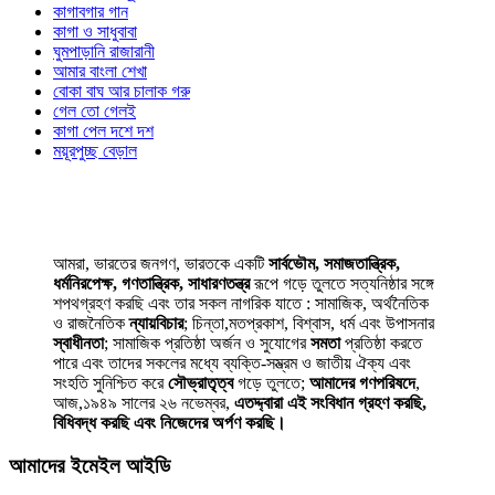
কাগাবগার গান
কাগা ও সাধুবাবা
ঘুমপাড়ানি রাজারানী
আমার বাংলা শেখা
বোকা বাঘ আর চালাক গরু
গেল তো গেলই
কাগা পেল দশে দশ
ময়ূরপুচ্ছ বেড়াল
আমরা, ভারতের জনগণ, ভারতকে একটি
সার্বভৌম, সমাজতান্ত্রিক,
ধর্মনিরপেক্ষ, গণতান্ত্রিক, সাধারণতন্ত্র
রূপে গড়ে তুলতে সত্যনিষ্ঠার সঙ্গে
শপথগ্রহণ করছি এবং তার সকল নাগরিক যাতে : সামাজিক, অর্থনৈতিক
ও রাজনৈতিক
ন্যায়বিচার
; চিন্তা,মতপ্রকাশ, বিশ্বাস, ধর্ম এবং উপাসনার
স্বাধীনতা
; সামাজিক প্রতিষ্ঠা অর্জন ও সুযোগের
সমতা
প্রতিষ্ঠা করতে
পারে এবং তাদের সকলের মধ্যে ব্যক্তি-সম্ভ্রম ও জাতীয় ঐক্য এবং
সংহতি সুনিশ্চিত করে
সৌভ্রাতৃত্ব
গড়ে তুলতে;
আমাদের গণপরিষদে
,
আজ,১৯৪৯ সালের ২৬ নভেম্বর,
এতদ্দ্বারা এই সংবিধান গ্রহণ করছি,
বিধিবদ্ধ করছি এবং নিজেদের অর্পণ করছি।
আমাদের ইমেইল আইডি