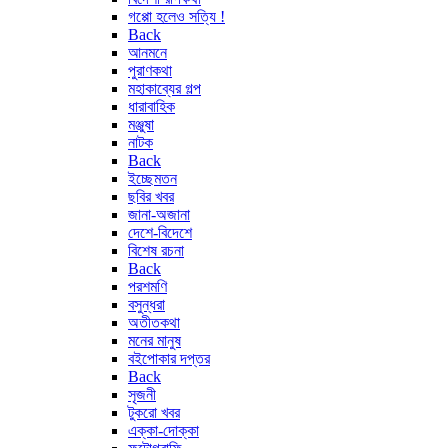
গপ্পো হলেও সত্যি !
Back
আনমনে
পুরাণকথা
মহাকাব্যের গল্প
ধারাবাহিক
মঞ্জুষা
নাটক
Back
ইচ্ছেমতন
ছবির খবর
জানা-অজানা
দেশে-বিদেশে
বিশেষ রচনা
Back
পরশমণি
বসুন্ধরা
অতীতকথা
মনের মানুষ
বইপোকার দপ্তর
Back
সৃজনী
টুকরো খবর
এক্কা-দোক্কা