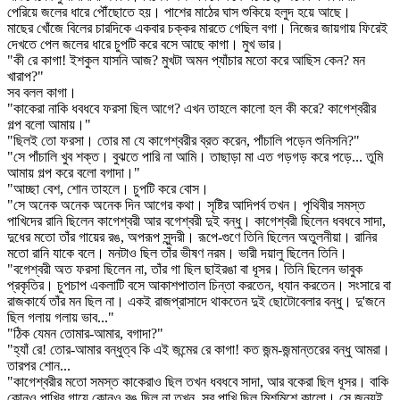
পেরিয়ে জলের ধারে পৌঁছোতে হয়। পাশের মাঠের ঘাস শুকিয়ে হলুদ হয়ে আছে।
মাছের খোঁজে বিলের চারদিকে একবার চক্কর মারতে গেছিল বগা। নিজের জায়গায় ফিরেই
দেখতে পেল জলের ধারে চুপটি করে বসে আছে কাগা। মুখ ভার।
"কী রে কাগা! ইশকুল যাসনি আজ? মুখটা অমন প্যাঁচার মতো করে আছিস কেন? মন
খারাপ?"
সব বলল কাগা।
"কাকেরা নাকি ধবধবে ফরসা ছিল আগে? এখন তাহলে কালো হল কী করে? কাগেশ্বরীর
গল্প বলো আমায়।"
"ছিলই তো ফরসা। তোর মা যে কাগেশ্বরীর ব্রত করেন, পাঁচালি পড়েন শুনিসনি?"
"সে পাঁচালি খুব শক্ত। বুঝতে পারি না আমি। তাছাড়া মা এত গড়গড় করে পড়ে... তুমি
আমায় গল্প করে বলো বগাদা।"
"আচ্ছা বেশ, শোন তাহলে। চুপটি করে বোস।
"সে অনেক অনেক অনেক দিন আগের কথা। সৃষ্টির আদিপর্ব তখন। পৃথিবীর সমস্ত
পাখিদের রানি ছিলেন কাগেশ্বরী আর বগেশ্বরী দুই বন্ধু। কাগেশ্বরী ছিলেন ধবধবে সাদা,
দুধের মতো তাঁর গায়ের রঙ, অপরূপ সুন্দরী। রূপে-গুণে তিনি ছিলেন অতুলনীয়া। রানির
মতো রানি যাকে বলে। মনটাও ছিল তাঁর ভীষণ নরম। ভারী দয়ালু ছিলেন তিনি।
"বগেশ্বরী অত ফরসা ছিলেন না, তাঁর গা ছিল ছাইরঙা বা ধূসর। তিনি ছিলেন ভাবুক
প্রকৃতির। চুপচাপ একলাটি বসে আকাশপাতাল চিন্তা করতেন, ধ্যান করতেন। সংসারে বা
রাজকার্যে তাঁর মন ছিল না। একই রাজপ্রাসাদে থাকতেন দুই ছোটোবেলার বন্ধু। দু'জনে
ছিল গলায় গলায় ভাব..."
"ঠিক যেমন তোমার-আমার, বগাদা?"
"হ্যাঁ রে! তোর-আমার বন্ধুত্ব কি এই জন্মের রে কাগা! কত জন্ম-জন্মান্তরের বন্ধু আমরা।
তারপর শোন...
"কাগেশ্বরীর মতো সমস্ত কাকেরাও ছিল তখন ধবধবে সাদা, আর বকেরা ছিল ধূসর। বাকি
কোনও পাখির গায়ে কোনও রঙ ছিল না তখন, সব পাখি ছিল মিশমিশে কালো। সে জন্যই