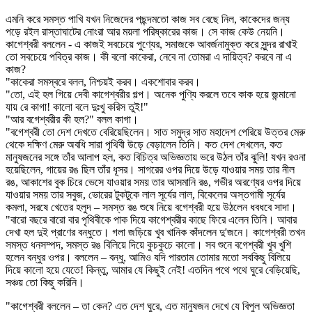
এমনি করে সমস্ত পাখি যখন নিজেদের পছন্দমতো কাজ সব বেছে নিল, কাকেদের জন্য
পড়ে রইল রাস্তাঘাটের নোংরা আর ময়লা পরিষ্কারের কাজ। সে কাজ কেউ নেয়নি।
কাগেশ্বরী বললেন - এ কাজই সবচেয়ে পুণ্যের, সমাজকে আবর্জনামুক্ত করে সুন্দর রাখাই
তো সবচেয়ে পবিত্র কাজ। কী বলো কাকেরা, নেবে না তোমরা এ দায়িত্ব? করবে না এ
কাজ?
"কাকেরা সমস্বরে বলল, নিশ্চয়ই করব। একশোবার করব।
"তো, এই হল গিয়ে দেবী কাগেশ্বরীর গল্প। অনেক পুণ্যি করলে তবে কাক হয়ে জন্মানো
যায় রে কাগা! কালো বলে দুঃখু করিস তুই!"
"আর বগেশ্বরীর কী হল?" বলল কাগা।
"বগেশ্বরী তো দেশ দেখতে বেরিয়েছিলেন। সাত সমুদ্র সাত মহাদেশ পেরিয়ে উত্তর মেরু
থেকে দক্ষিণ মেরু অবধি সারা পৃথিবী উড়ে বেড়ালেন তিনি। কত দেশ দেখলেন, কত
মানুষজনের সঙ্গে তাঁর আলাপ হল, কত বিচিত্র অভিজ্ঞতায় ভরে উঠল তাঁর ঝুলি! যখন রওনা
হয়েছিলেন, গায়ের রঙ ছিল তাঁর ধূসর। সাগরের ওপর দিয়ে উড়ে যাওয়ার সময় তার নীল
রঙ, আকাশের বুক চিরে ভেসে যাওয়ার সময় তার আসমানি রঙ, গভীর অরণ্যের ওপর দিয়ে
যাওয়ার সময় তার সবুজ, ভোরের টুকটুকে লাল সূর্যের লাল, বিকেলের অস্তগামী সূর্যের
কমলা, সরষে খেতের হলুদ – সমস্ত রঙ শুষে নিয়ে বগেশ্বরী হয়ে উঠলেন ধবধবে সাদা।
"বারো বছরে বারো বার পৃথিবীকে পাক দিয়ে কাগেশ্বরীর কাছে ফিরে এলেন তিনি। আবার
দেখা হল দুই প্রাণের বন্ধুতে। গলা জড়িয়ে খুব খানিক কাঁদলেন দু'জনে। কাগেশ্বরী তখন
সমস্ত ধনসম্পদ, সমস্ত রঙ বিলিয়ে দিয়ে কুচকুচে কালো। সব শুনে বগেশ্বরী খুব খুশি
হলেন বন্ধুর ওপর। বললেন – বন্ধু, আমিও যদি পারতাম তোমার মতো সবকিছু বিলিয়ে
দিয়ে কালো হয়ে যেতে! কিন্তু, আমার যে কিছুই নেই! এতদিন পথে পথে ঘুরে বেড়িয়েছি,
সঞ্চয় তো কিছু করিনি।
"কাগেশ্বরী বললেন – তা কেন? এত দেশ ঘুরে, এত মানুষজন দেখে যে বিপুল অভিজ্ঞতা