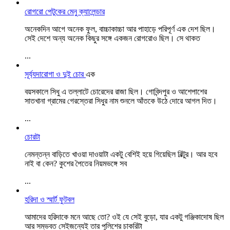
রোগরো পেটুকের মেনু ক্যালেন্ডার
অনেকদিন আগে অনেক ফুল, বাচ্চাকাচ্চা আর পাহাড়ে পরিপূর্ণ এক দেশ ছিল।
সেই দেশে অন্য অনেক কিছুর সঙ্গে একজন রোগরোও ছিল। সে থাকত
...
সূর্য্যদারোগা ও দুই চোর
এক
বয়সকালে সিধু এ তল্লাটে চোরেদের রাজা ছিল। গোবিন্দপুর ও আশেপাশের
সাতখানা গ্রামের গেরস্তেরা সিধুর নাম শুনলে আঁতকে উঠে দোরে আগল দিত।
...
চোরটা
নেমন্তন্ন বাড়িতে খাওয়া দাওয়াটা একটু বেশিই হয়ে গিয়েছিল বিল্টুর। আর হবে
নাই বা কেন? কুশের পৈতের নিয়মভঙ্গে সব
...
হরিদা ও স্মার্ট ফুটবল
আমাদের হরিদাকে মনে আছে তো? ওই যে সেই বুড়ো, যার একটু গঞ্জিকাদোষ ছিল
আর সম্ভবত সেইজন্যেই তার পুলিশের চাকরিটা