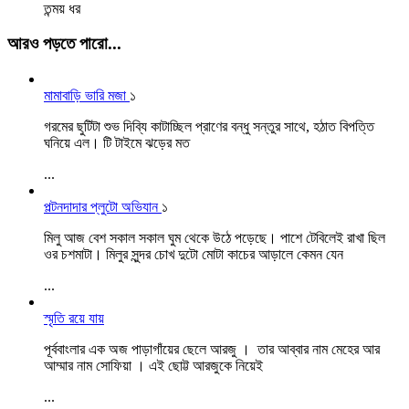
তন্ময় ধর
আরও পড়তে পারো...
মামাবাড়ি ভারি মজা
১
গরমের ছুটিটা শুভ দিব্যি কাটাচ্ছিল প্রাণের বন্ধু সন্তুর সাথে, হঠাত বিপত্তি
ঘনিয়ে এল। টি টাইমে ঝড়ের মত
...
পল্টনদাদার প্লুটো অভিযান
১
মিলু আজ বেশ সকাল সকাল ঘুম থেকে উঠে পড়েছে। পাশে টেবিলেই রাখা ছিল
ওর চশমাটা। মিলুর সুন্দর চোখ দুটো মোটা কাচের আড়ালে কেমন যেন
...
স্মৃতি রয়ে যায়
পূর্ববাংলার এক অজ পাড়াগাঁয়ের ছেলে আরজু । তার আব্বার নাম মেহের আর
আম্মার নাম সোফিয়া । এই ছোট্ট আরজুকে নিয়েই
...