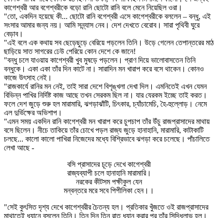
কাগেশ্বরী আর বগেশ্বরীকে বড়ো রানি ছোটো রানি বলে মেনে নিয়েছিল ওরা।
"তো, একদিন হয়েছে কী... ছোটো রানি বগেশ্বরী এসে কাগেশ্বরীকে বললেন – বন্ধু, এই
সংসার আমার জন্য নয়। আমি সন্ন্যাস নেব। দেশ দেখতে বেরোব। সারা পৃথিবী ঘুরে
বেড়াব।
"এই বলে এক কথায় সব ছেড়েছুড়ে বেরিয়ে পড়লেন তিনি। উড়ে গেলেন তেপান্তরের মাঠ
ছাড়িয়ে সাত সাগরের ঢেউ পেরিয়ে কোন দেশে কে জানে!
"বন্ধু চলে যাওয়ায় কাগেশ্বরী খুব মুষড়ে পড়লেন। প্রাণ দিয়ে ভালোবাসতেন তিনি
বন্ধুকে। একা একা তাঁর দিন কাটে না। সারাদিন মন খারাপ করে বসে থাকেন। কোনও
কাজে উৎসাহ নেই।
"রাজকার্যে রানির মন নেই, তাই সারা দেশে বিশৃঙ্খলা দেখা দিল। এমনিতেই এখন যেমন
বিভিন্ন পাখির নির্দিষ্ট কাজ আছে তখন সেরকম ছিল না। যার যেরকম ইচ্ছে তাই করত।
ফলে দেশ জুড়ে শুরু হল মারামারি, ঝগড়াঝাঁটি, চিৎকার, চ্যাঁচামেচি, হৈ-হুল্লোড়। নেমে
এল দুর্ভিক্ষের অভিশাপ।
"এমন সময় একদিন রানি কাগেশ্বরী মন খারাপ করে চুপচাপ তাঁর উঁচু রাজপ্রাসাদের মাথায়
বসে ছিলেন। নীচে তাকিয়ে তাঁর চোখে পড়ল রাজ্য জুড়ে হানাহানি, মারামারি, কাটাকাটি
চলছে... কালো কালো পাখিরা নিজেদের মধ্যে বিশ্রিভাবে ঝগড়া করে চলেছে। পাঁচালিতে
লেখা আছে -
বসি প্রাসাদের চূড়ে দেখে কাগেশ্বরী
রাজ্যব্যাপী চলে হানাহানি মারামারি।
নরকের কীটসম পক্ষীকুল যেন
মন্বন্তরে মরে সবে পিপীলিকা হেন।।
"সেই কুৎসিত দৃশ্য দেখে কাগেশ্বরীর চৈতন্য হল। প্রতিকার খুঁজতে ওই রাজপ্রাসাদের
মাথাতেই ধ্যানে বসলেন তিনি। তিন দিন তিন রাত ধ্যান করার পর তাঁর সিদ্ধিলাভ হল।