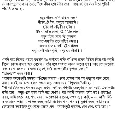
যে যার পছন্দমতো রঙ বেছে নিয়ে রঙিন হয়ে উঠল তারা। রঙে রূপে ভরে উঠল পৃথিবী।
পাঁচালিতে আছে -
ময়ূর পালক-লাগি বাছিল বেগুনি
নীলকণ্ঠ নীল, কবুতর আসমানি।
হরিৎ বর্ণ বাছি নিল হরিয়াল
টিয়াও লইল তাহা, ঠোঁটে নিল লাল।
হলুদ হইল বেনে বউ কুলবালা
সাত-সয়ালির তরে রহিল কমলা।
এমনে যতেক পক্ষী হইল রঙ্গিলা
ধন্য দেবী কাগেশ্বরী, ধন্য তব লীলা।। "
এমনি করে নিজের গায়ের দুধসাদা রঙ জগতের বাকি পাখিদের মধ্যে বিলিয়ে দিয়ে কাগেশ্বরী
নিজে একদম কালো হয়ে গেলেন। তাঁর সঙ্গে সমস্ত কাকও কালো হল। তাই তো কাকেরা
বলে কালো রঙ তাদের অঙ্গের ভূষণ, দেবী কাগেশ্বরীর পুণ্যের ফল।"
"তারপর?" বলল কাগা।
"তারপর কাগেশ্বরী সমস্ত পাখিদের বললেন, এবার তোমরা যার যার পছন্দের কাজ বেছে
নাও। সবাই সব কাজ করতে গেলে বড়ো গোল বাধে, বিশৃঙ্খলা তৈরি হয়।
"পাখিরা রঙিন হয়ে উৎসবে মত্ত তখন, দেবী কাগেশ্বরীর জয়ধ্বনি দিচ্ছে সবাই, এক কথায়
রাজি তারা। ময়ূর এসে বলল আমি নাচ দেখাব। কাগেশ্বরী বললেন, তাই সই। মাছরাঙা
বলল, আমি জেলে হব, মাছ ধরব। কাগেশ্বরী বললেন, তথাস্তু। বাবুই বলল, আমি দর্জির
কাজ ভালো পারি। কোকিল বলল, আমি সারাদিন গান শোনাব। মুরগি বলল, আমি রোজ
ভোরবেলা সব্বাইকে ঘুম থেকে ডেকে দেব। কাগেশ্বরী বললেন, বেশ বেশ, তাই হবে।"