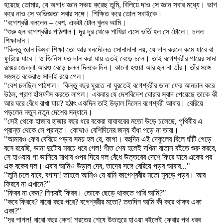
হয়েছে তোমার, যে অগাধ জ্ঞান সঞ্চয় করেছ তুমি, বিলিয়ে দাও সে জ্ঞান সবার মধ্যে। ভাগ
করে নাও সে অভিজ্ঞতা সবার সঙ্গে। শিক্ষিত করে তোল সবাইকে।
"বগেশ্বরী বললেন – বেশ, একটা টোল খুলব আমি।
"শুরু হল বগেশ্বরীর পাঠশাল। দূর দূর থেকে পাখিরা এসে ভর্তি হল সে টোলে। চলল
শিক্ষাদান।
"কিন্তু জ্ঞান কিম্বা শিক্ষা তো আর ধনদৌলত সোনাদানা নয়, যে দান করলে কমে যাবে বা
ফুরিয়ে যাবে। ও জিনিস যত দান করা যায় ততই বেড়ে চলে। তাই বগেশ্বরীর গায়ের সাদা
রঙের জেল্লা আরও বেড়ে চলল দিনকে দিন। কালো হওয়া আর হল না তাঁর। তাঁর সঙ্গে
সমস্ত বকেরাও সাদাই রয়ে গেল।
"বেশ চলছিল পাঠশাল। কিন্তু বছর ঘুরতে না ঘুরতেই বগেশ্বরীর ডানা ফের আনচান করে
উঠল, প্রাণ হাঁসফাঁস করতে লাগল। একবার যে দেশবিদেশ ঘোরার স্বাদ পেয়েছে তাকে কী
আর ঘরে বেঁধে রাখা যায়? হঠাৎ একদিন তাই উড়াল দিলেন বগেশ্বরী আবার। বেরিয়ে
পড়লেন নতুন নতুন দেশের সন্ধানে।
"সেই থেকে হাজার হাজার বছর ধরে বকেরা যাযাবরের মতো উড়ে চলেছে, পৃথিবীর এ
প্রান্ত থেকে সে প্রান্ত। কোথাও বেশিদিনের জন্য বাঁধা পড়ে না তারা।
"আমারও ফের বেরিয়ে পড়ার সময় হল রে, কাগা। বহুদিন এই দেকুলের বিলে ঘাঁটি গেড়ে
বসে রয়েছি, ডানা দুটোয় মরচে ধরে গেল! শীত শেষ হলেই দখিনা বাতাস বইতে শুরু করবে,
সে হাওয়ায় গা ভাসিয়ে মাথার ওপর দিয়ে দল বেঁধে উত্তরের দেশে ফিরে যাবে একের পর
এক বকের দল। এবার আমিও উড়াল দেব, তাদের সঙ্গে বেরিয়ে পড়ব আবার..."
"তুমি চলে যাবে, বগাদা! তাহলে আমিও যে রানি কাগেশ্বরীর মতো মুষড়ে পড়ব। আর
ফিরবে না এখানে?"
"ফিরব না কেন? নিশ্চয়ই ফিরব। তোকে ছেড়ে থাকতে পারি আমি?"
"কবে ফিরবে? বারো বছর পরে? বগেশ্বরীর মতো? ততদিন আমি কী করে থাকব একা
একা?"
"দূর পাগল! বারো বছর কেন! শরতের শেষে উত্তুরে হাওয়া বইলেই ফেরার পথ ধরব