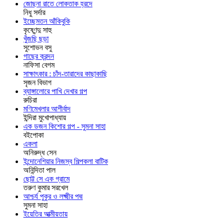
জোছনা রাতে লোকতাক হ্রদে
নিধু সর্দার
ইচ্ছেমতন আঁকিবুকি
কৃষ্ণেন্দু সাহু
খুঁজছি ছড়া
সুশোভন বসু
গাছের ক্রন্দন
নাফিসা বেগম
সাক্ষাৎকার : চাঁদ-তারাদের কাছাকাছি
সৃজন বিভাগ
ব্যাঙ্গালোরে পাখি দেখার গল্প
রুচিরা
মণিমেখলার আশীর্বাদ
ইন্দিরা মুখোপাধ্যায়
এক ডজন কিশোর গল্প - সুমনা সাহা
বইপোকা
একলা
অনিরুদ্ধ সেন
ইন্দোনেশিয়ার নিজস্ব শিল্পকলা বাটিক
অনিন্দিতা পাল
ছোট্ট সে এক গ্রামে
তরুণ কুমার সরখেল
আশ্চর্য পুকুর ও লক্ষ্মীর পদ্ম
সুমনা সাহা
ইয়েতির আত্মীয়তায়