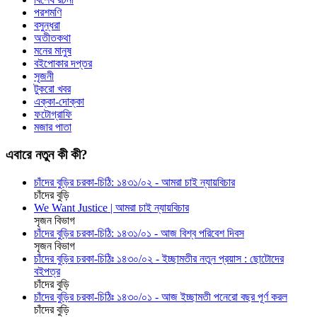
পরশমণি
বসুন্ধরা
অতীতকথা
মনের মানুষ
বইপোকার দপ্তর
সৃজনী
টুকরো খবর
এক্কা-দোক্কা
ফটোগ্রাফি
মজার পাতা
এবারে নতুন কী কী?
চাঁদের বুড়ির চরকা-চিঠি: ১৪৩১/০২ - আমরা চাই ন্যায়বিচার
চাঁদের বুড়ি
We Want Justice | আমরা চাই ন্যায়বিচার
সৃজন বিভাগ
চাঁদের বুড়ির চরকা-চিঠি: ১৪৩১/০১ - আজ বিশ্ব পরিবেশ দিবস
সৃজন বিভাগ
চাঁদের বুড়ির চরকা-চিঠিঃ ১৪৩০/০২ - ইচ্ছামতীর নতুন প্রয়াস : ছোটোদের
বইপত্র
চাঁদের বুড়ি
চাঁদের বুড়ির চরকা-চিঠিঃ ১৪৩০/০১ - আজ ইচ্ছামতী পনেরো বছর পূর্ণ করল
চাঁদের বুড়ি