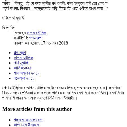
আবার। কিন্তু, এই যে কাগেশ্বরীর গল্প শুনলি, কাল ইশকুলে যাবি তো ফের?"
"হ্যাঁ বগাদা, নিশ্চয়ই। সন্ধেবেলাই বাড়ি ফিরে বই-খাতা গুছিয়ে রাখব আজ।"
ছবিঃ পার্থ মুখার্জি
বিস্তারিত
লিখেছেন
তাপস মৌলিক
ক্যাটfগরি:
গল্প-স্বল্প
প্রকাশ করা হয়েছে 17 নভেম্বর 2018
গল্প-স্বল্প
তাপস মৌলিক
পার্থ মুখার্জি
কার্তিক১৪২৫
শারদসম্ভার ২০১৮
নভেম্বর ২০১৮
পেশায় ইঞ্জিনিয়ার তাপস মৌলিক ছোটদের জন্য লিখছে গত কয়েক বছর ধরে। জনপ্রিয়
বিভিন্ন ওয়েব পত্রিকা এবং কাগুজে পত্রিকায় নিয়মিত লেখালিখি করেন তিনি। লেখালিখির
পাশাপাশি গানবাজনা এবং ভ্রমণে তিনি সমান উৎসাহী ।
More articles from this author
গজুমামা আসলে রোগা
কাগা চলে ইস্কুলে