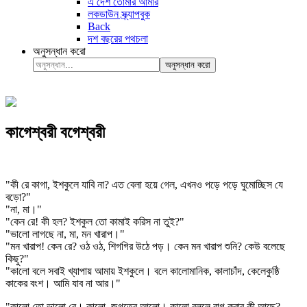
এ দেশ তোমার আমার
লকডাউন স্ক্র্যাপবুক
Back
দশ বছরের পথচলা
অনুসন্ধান করো
অনুসন্ধান করো
কাগেশ্বরী বগেশ্বরী
"কী রে কাগা, ইশকুলে যাবি না? এত বেলা হয়ে গেল, এখনও পড়ে পড়ে ঘুমোচ্ছিস যে
বড়ো?"
"না, মা।"
"কেন রে! কী হল? ইশকুল তো কামাই করিস না তুই?"
"ভালো লাগছে না, মা, মন খারাপ।"
"মন খারাপ! কেন রে? ওঠ ওঠ, শিগগির উঠে পড়। কেন মন খারাপ শুনি? কেউ বলেছে
কিছু?"
"কালো বলে সবাই খ্যাপায় আমায় ইশকুলে। বলে কালোমানিক, কালাচাঁদ, কেলেকুষ্ঠি
কাকের বংশ। আমি যাব না আর।"
"কালো তো ভালো রে। কালো, জগতের আলো। কালো বললে রাগ করার কী আছে?