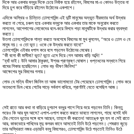
দিকে আর একবার বন্ধুর দিকে চেয়ে নির্বাক হয়ে রইলেন, বিমলের মা-ও কোনও উত্তর না
দিয়ে চুপ করে দাঁড়িয়ে রইলেন উঠোনের একপাশে।
এদিকে অস্থির ও চিন্তিত ঢোলগোবিন্দ এই দুটি মানুষের অদ্ভুত নীরবতার অর্থ উদ্ধার
করতে না পেরে, চঞ্চল হয়ে একবার বন্ধুকে আর একবার তার মাকে অনুরোধ করতে
লাগলেন, আশেপাশের লোকেদের বলে-কয়ে বিপদে পড়া মানুষটিকে উদ্ধার করার ব্যবস্থা
করতে।
উতলা ঢোলগোবিন্দকে শান্ত করতে অবশেষে বিমলের মা মুখ খুললেন, "অরে ও ঢোল ও যে
মানুষ নয়। ও তো ভূত। ওকে কে উদ্ধার করতে যাবে!"
ঢোলগোবিন্দ এইবার ধপাস করে বসে পড়লেন উঠোনের মেঝেয়।
"কী বলো কী মাসীমা? ভূত? ভূতে এসে দিয়ে গেল আমায় বাড়ি অব্দি! "
"হ্যাঁ ভাই। উনি আমার ঠাকুরদা, ঈশ্বর প্রাণকৃষ্ণ ঘোষাল। গুপ্তধনের সন্ধানে গিয়ে
বাঘের শিকার হয়েছিলেন। লোভ বড় ভীষণ জিনিস!"
আক্ষেপের সুর বিমলের গলায়।
লোভ যে সত্যি ভীষণ জিনিস তা আজ ভালোমতো টের পেয়েছেন ঢোলগোবিন্দ। লোভ করে
অতগুলো ডিম খেয়ে পেটের সাড়ে সর্বনাশ বাধিয়ে, প্রাণটাই যেতে বসেছিল আজ।
সেই রাতে আর কথা না বাড়িয়ে চুপচাপ বন্ধুর পাশে গিয়ে শুয়ে পড়লেন তিনি। কিন্তু
শুয়েও কি আর ঘুম আসে? এপাশ-ওপাশ করতে করতে ভাবতে লাগলেন, গাছে বসেই যদি
টের পেতেন ভূতের সঙ্গে বসে আছেন, তাহলে কী করতেন! আতঙ্কে ঘুম হল না সেই রাতে
আর, কাকভোরে পাখিদের মৃদু কলরব কানে আসতেই তিনি উঠে পড়লেন। শেষরাত জুড়ে
তার অস্থিরতা নজর এড়ায়নি বন্ধু বিমলেরও, ঢোলগোবিন্দ উঠে পড়তেই তিনিও উঠে