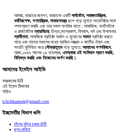
আমরা, ভারতের জনগণ, ভারতকে একটি
সার্বভৌম, সমাজতান্ত্রিক,
ধর্মনিরপেক্ষ, গণতান্ত্রিক, সাধারণতন্ত্র
রূপে গড়ে তুলতে সত্যনিষ্ঠার সঙ্গে
শপথগ্রহণ করছি এবং তার সকল নাগরিক যাতে : সামাজিক, অর্থনৈতিক
ও রাজনৈতিক
ন্যায়বিচার
; চিন্তা,মতপ্রকাশ, বিশ্বাস, ধর্ম এবং উপাসনার
স্বাধীনতা
; সামাজিক প্রতিষ্ঠা অর্জন ও সুযোগের
সমতা
প্রতিষ্ঠা করতে
পারে এবং তাদের সকলের মধ্যে ব্যক্তি-সম্ভ্রম ও জাতীয় ঐক্য এবং
সংহতি সুনিশ্চিত করে
সৌভ্রাতৃত্ব
গড়ে তুলতে;
আমাদের গণপরিষদে
,
আজ,১৯৪৯ সালের ২৬ নভেম্বর,
এতদ্দ্বারা এই সংবিধান গ্রহণ করছি,
বিধিবদ্ধ করছি এবং নিজেদের অর্পণ করছি।
আমাদের ইমেইল আইডি
সবরকমের চিঠি
এই ইমেল ঠিকানায়
পাঠাও
ichchhamoti@gmail.com
ইচ্ছামতীর বিভাগ গুলি
চাঁদের বুড়ির চরকা-চিঠি
ছড়া-কবিতা