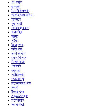
গল্প-স্বল্প
রূপকথা
বিদেশী রূপকথা
গপ্পো হলেও সত্যি !
আনমনে
পুরাণকথা
মহাকাব্যের গল্প
ধারাবাহিক
মঞ্জুষা
নাটক
ইচ্ছেমতন
ছবির খবর
জানা-অজানা
দেশে-বিদেশে
বিশেষ রচনা
পরশমণি
বসুন্ধরা
অতীতকথা
মনের মানুষ
বইপোকার দপ্তর
সৃজনী
টুকরো খবর
এক্কা-দোক্কা
ফটোগ্রাফি
মজার পাতা