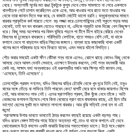
খেয়ে। অস্তগামী সূর্যের মত রাঙা টুকটুকে কুসুম দেখে লোভ সামলাতে না পেরে একসাথে
খানপাঁচেক পেটে চালান করেছিলেন একে একে, আর খাওয়ার পরে রাতে শুতে যাওয়ার পর
থেকে তারা জানান দিতে শুরু করে, যে কাজটা মোটেই ভালো হয়নি। বন্ধুবান্ধবদের সামনে
বারবার প্রাকৃতিক কর্ম সারতে গেলে বড় লজ্জা করে ঢোলগোবিন্দের সেই স্কুলে পড়ার সময়
থেকেই, তাই ঘন ঘন বাথরুম যেতেও পারছেন না, এদিকে প্রকৃতি ডাক দিচ্ছে বেশ কিছুক্ষণ
ধরে। কিছু সময় অপেক্ষার পর বিমল ঘুমিয়ে পড়লে পা টিপে টিপে বাইরে বেরিয়ে দেখেন
বিমলের মা ঢুকেছেন বাথরুমে। পরিস্থিতি বেগতিক, হাতে সময়ও বেশি নেই, যা থাকে
কপালে ভেবে পা বাড়ালেন বাড়ির পিছনের জঙ্গলে। হাল্কা হয়ে কাছাকাছি থাকা একটি
খালের জলে পরিষ্কার হয়ে সবে ফিরতে যাবেন, এমন সময়ে ঘটলো বিপত্তি।
শৌচ করার সময়েই একটা ক্ষীণ বোঁটকা গন্ধ নাকে এলেও, ঝোপে ঝাড়ে কোনও কিছু থেকে
আসছে ভেবে আমল দেননি সেভাবে, এতক্ষণে উদ্ধার করলেন, সেই গন্ধ বহনকারী আর
কেউ নয়, সাক্ষাৎ যম! অন্ধকারেও ওই গুরুগম্ভীর গর্জন আর ক্ষিপ্র গতি জানান দেয়,
‘এসেছেন, তিনি এসেছেন’।
ঢোলগোবিন্দ প্রমাদ গণলেন, যদিও বিমলের বাড়ির চৌহদ্দি থেকে খুব দূরে তিনি নেই, তবুও
বাঘের সঙ্গে দৌড়ে বা লাফিয়ে তিনি পারবেন কেন? ঘাপটি মেরে বসে থাকার জায়গাও বিশেষ
নেই, আর থাকলেও লাভ নেই। এদের ঘ্রাণশক্তি প্রবল, ঠিক খুঁজে নেবে তাঁকে। অতি
ভোজনের ফলাফল হিসেবে শেষে কিনা বেঘোরে প্রাণ যাবে বাঘমামার কাছে, এই ছিল তাঁর
ভাগ্যে! ছেলের মুখটা মনে আসতে লাগলো বারবার। আর বুঝি সত্যিই দেখা হল না এই
জন্মে!
প্রাণরক্ষার উপায় ভাবতে ভাবতেই ঠাহর করলেন কাছেই রয়েছে একটা বড়সড় গাছ।
যদিও রয়েল বেঙ্গল টাইগার গাছে উঠতে অত্যন্ত পটু ,তাও যা থাকে কপালে এই ভেবে
কোনোরকমে উঠে বসলেন একটা মাঝারি উচ্চতার শক্তপোক্ত ডালে। উঠে সবে খেয়াল
করে দেখতে যাবেন বাঘ বাবাজী ধাওয়া করে এই পর্যন্ত এসে পড়লো কিনা, একটা