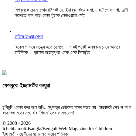
মিশকুনকে চেনো তোমরা? ওই যে, ইয়াব্বড় শুঁড়ওয়ালা, চারটে গোবদা পা, দুটো
লতপতে কান আর একটা পুঁচকে লেজওয়ালা সেই
...
হারিয়ে যাওয়া শৈশব
বিকেল গড়িয়ে সন্ধ্যে হতে চলেছে । একটু পরেই অন্ধকার নেমে আসবে
চারিদিকে । গ্রামের বয়োবৃদ্ধরা একে একে সিমেন্টের
...
ফেসবুকে ইচ্ছামতীর বন্ধুরা
চুপিচুপি একটা কথা বলে রাখি...শুধুমাত্র ছোটদের মনের মতই নয়- ইচ্ছামতী সেই স-অ-ব
বড়দেরও মনের মত, যাঁরা শিশুসাহিত্য ভালবাসেন!
© 2008 - 2026
Ichchhamoti-Bangla/Bengali Web Magazine for Children
ইচ্ছামতী - ছোটদের মনের মত ওয়েব পত্রিকা