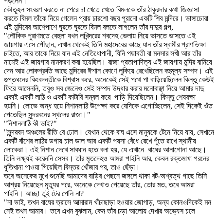
পড়লেন।
কৌতূহল সংবরণ করতে না পেরে চা খেতে খেতে বিমলকে তাঁর ঠাকুরদার কথা জিজ্ঞাসা
করতে বিমল তাঁকে নিয়ে গেলেন প্রায় চারশো বছর পুরানো একটি শিব মন্দিরে। ভাঙ্গাচোরা
এই মন্দিরের আশেপাশে ঘুরতে ঘুরতে বিমল বলতে লাগলেন তাঁর দাদুর গল্প,
"লৌকিক পুরাণমতে বেহুলা যখন লখিন্দরের শবদেহ ভেলায় নিয়ে ভাসতে ভাসতে এই
জায়গায় এসে পৌঁছান, এখান থেকেই তিনি মহাদেবের কাছে যান তাঁর স্বামীর প্রাণভিক্ষা
চাইতে, আর তাকে নিয়ে যান এই নেতিধোপানী, যিনি পদ্মাবতী বা মনসার সখী আর তাঁর
নামেই এই জায়গার নামকরণ করা হয়েছিল। রাজা প্রতাপাদিত্য এই জায়গায় মন্দির বানিয়ে
দেন আর লোকশ্রুতি আছে মন্দিরের ঈশান কোণে লুকিয়ে রেখেছিলেন বহুমূল্য সম্পদ। এই
গুপ্তধনের কিংবদন্তীকে বিশ্বাস করে, অনেকেই সেই পথে পা বাড়িয়েছিলেন কিন্তু কেউই
ফিরে আসেননি, তবুও সব জেনেও সেই সম্পদ উদ্ধার করার মনোবাঞ্ছা নিয়ে আমার দাদু
একাই একটি লাঠি ও একটি কাটারি সম্বল করে পাড়ি দিয়েছিলেন। কিন্তু শেষরক্ষা
হয়নি। লোভে অন্ধ হয়ে নিশানলাঠি উপেক্ষা করে যেদিকে এগোচ্ছিলেন, সেই দিকেই ওঁত
পেতেছিল সুন্দরবনের স্থলের রাজা।"
"নিশানলাঠি কী ভাই?"
"সুন্দরবন অঞ্চলের রীতি রে ঢোল। যেখান থেকে বাঘ এসে মানুষকে টেনে নিয়ে যায়, সেখানে
একটি বাঁশের লাঠির ডগায় চাল ডাল আর একটি পয়সা বেঁধে রেখে পুঁতে রাখে স্থানীয়
লোকেরা। এই নিশান দেখে সাবধান হতে বলা হয়, যে এখানে বাঘের আনাগোনা আছে।
তিনি লক্ষ্যই করেননি সেসব। তাঁর মৃতদেহও আমরা পাইনি আর, কেবল রক্তমাখা পরনের
ধুতিখানা পাওয়া গিয়েছিল বিস্তর খোঁজার পর, তাও ছেঁড়া।
তবে অনেকের মুখে শুনেছি আমাদের বাড়ির পেছনে জঙ্গলে থাকা বট-অশ্বত্থ গাছে তিনি
আশ্রয় নিয়েছেন মৃত্যুর পরে, অনেকে দেখাও পেয়েছে তাঁর, তোর মত, তবে আমরা
পাইনি। আচ্ছা তুই টের পেলি না?
"না ভাই, তখন বাঘের ত্রাসে আত্মারাম খাঁচাছাড়া হওয়ার জোগাড়, অন্য কোনওদিকেই মন
নেই তখন আমার। তবে এখন বুঝলাম, কেন তাঁর চড়া আলোয় দেখার অভ্যেস চলে