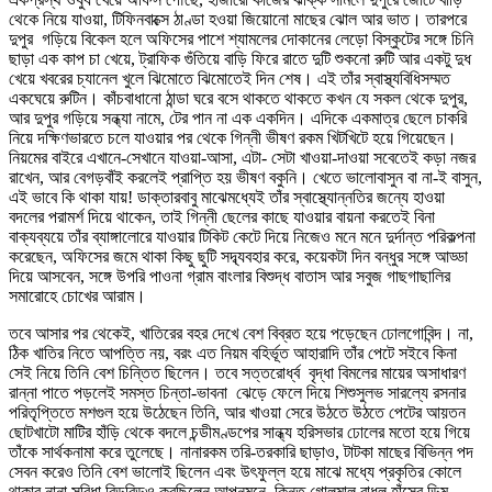
থেকে নিয়ে যাওয়া, টিফিনবাক্সে ঠাণ্ডা হওয়া জিয়োনো মাছের ঝোল আর ভাত। তারপরে
দুপুর গড়িয়ে বিকেল হলে অফিসের পাশে শ্যামলের দোকানের লেড়ো বিস্কুটের সঙ্গে চিনি
ছাড়া এক কাপ চা খেয়ে, ট্রাফিক গুঁতিয়ে বাড়ি ফিরে রাতে দুটি শুকনো রুটি আর একটু দুধ
খেয়ে খবরের চ্যানেল খুলে ঝিমোতে ঝিমোতেই দিন শেষ। এই তাঁর স্বাস্থ্যবিধিসম্মত
একঘেয়ে রুটিন। কাঁচবাধানো ঠান্ডা ঘরে বসে থাকতে থাকতে কখন যে সকল থেকে দুপুর,
আর দুপুর গড়িয়ে সন্ধ্যা নামে, টের পান না এক একদিন। এদিকে একমাত্র ছেলে চাকরি
নিয়ে দক্ষিণভারতে চলে যাওয়ার পর থেকে গিন্নী ভীষণ রকম খিটখিটে হয়ে গিয়েছেন।
নিয়মের বাইরে এখানে-সেখানে যাওয়া-আসা, এটা- সেটা খাওয়া-দাওয়া সবেতেই কড়া নজর
রাখেন, আর বেগড়বাঁই করলেই প্রাপ্তি হয় ভীষণ বকুনি। খেতে ভালোবাসুন বা না-ই বাসুন,
এই ভাবে কি থাকা যায়! ডাক্তারবাবু মাঝেমধ্যেই তাঁর স্বাস্থ্যোন্নতির জন্যে হাওয়া
বদলের পরামর্শ দিয়ে থাকেন, তাই গিন্নী ছেলের কাছে যাওয়ার বায়না করতেই বিনা
বাক্যব্যয়ে তাঁর ব্যাঙ্গালোরে যাওয়ার টিকিট কেটে দিয়ে নিজেও মনে মনে দুর্দান্ত পরিকল্পনা
করেছেন, অফিসের জমে থাকা কিছু ছুটি সদ্ব্যবহার করে, কয়েকটা দিন বন্ধুর সঙ্গে আড্ডা
দিয়ে আসবেন, সঙ্গে উপরি পাওনা গ্রাম বাংলার বিশুদ্ধ বাতাস আর সবুজ গাছগাছালির
সমারোহে চোখের আরাম।
তবে আসার পর থেকেই, খাতিরের বহর দেখে বেশ বিব্রত হয়ে পড়েছেন ঢোলগোবিন্দ। না,
ঠিক খাতির নিতে আপত্তি নয়, বরং এত নিয়ম বহির্ভূত আহারাদি তাঁর পেটে সইবে কিনা
সেই নিয়ে তিনি বেশ চিন্তিত ছিলেন। তবে সত্তরোর্ধ্ব বৃদ্ধা বিমলের মায়ের অসাধারণ
রান্না পাতে পড়লেই সমস্ত চিন্তা-ভাবনা ঝেড়ে ফেলে দিয়ে শিশুসুলভ সারল্যে রসনার
পরিতৃপ্তিতে মশগুল হয়ে উঠেছেন তিনি, আর খাওয়া সেরে উঠতে উঠতে পেটের আয়তন
ছোটখাটো মাটির হাঁড়ি থেকে বদলে চন্ডীমণ্ডপের সান্ধ্য হরিসভার ঢোলের মতো হয়ে গিয়ে
তাঁকে সার্থকনামা করে তুলেছে। নানারকম তরি-তরকারি ছাড়াও, টাটকা মাছের বিভিন্ন পদ
সেবন করেও তিনি বেশ ভালোই ছিলেন এবং উৎফুল্ল হয়ে মাঝে মধ্যে প্রকৃতির কোলে
থাকার নানা সুবিধা বিড়বিড়ও করছিলেন আপনমনে, কিন্তু গোলমাল বাধল হাঁসের ডিম