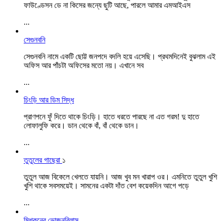
ফাউণ্ডেসন ডে না কিসের জন্যে ছুটি আছে, পারলে আমার এমআইএস
...
সেগুনবনি
সেগুনবনি নামে একটি ছোট্ট জনপদে বদলি হয়ে এসেছি। প্রথমদিনেই বুঝলাম এই
অফিস আর পাঁচটা অফিসের মতো নয়। এখানে সব
...
চিংড়ি আর ডিম সিদ্ধ
প্রাণপনে ফুঁ দিতে থাকে চিংড়ি। হাতে ধরতে পারছে না এত গরম! দু হাতে
লোফালুফি করে। ডান থেকে বাঁ, বাঁ থেকে ডান।
...
তুতুলের গাছেরা
১
তুতুল আজ বিকেলে খেলতে যায়নি। আজ খুব মন খারাপ ওর। এমনিতে তুতুল খুশি
খুশি থাকে সবসময়েই। সামনের একটা দাঁত বেশ কয়েকদিন আগে পড়ে
...
মিশকুনের ভোজনবিলাস