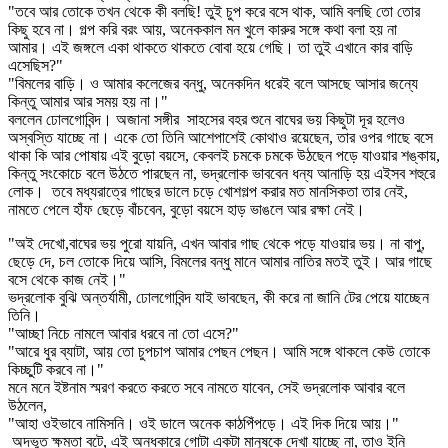
"তবে আর তোকে তখন থেকে কী বলছি! তুই চুপ করে বসে থাক, আমি বলছি তো তোর
কিছু হবে না। গল্প করি বরং আয়, অনেককাল মন খুলে কারুর সঙ্গে কথা বলা হয় না
আমার। এই জঙ্গলে একা থাকতে থাকতে বোবা হয়ে গেছি। তা তুই এখানে কার বাড়ি
এসেছিস?"
"বিমলের বাড়ি। ও আমার কলেজের বন্ধু, অনেকদিন ধরেই বলে আসছে আসার জন্যে
কিন্তু আমার আর সময় হয় না।"
বললেন ঢোলগোবিন্দ। অজানা সঙ্গীর সাহসের বহর শুনে বাঘের ভয় কিছুটা দূর হলেও
অস্বস্তি যাচ্ছে না। একে তো তিনি আশেপাশেই কোথাও রয়েছেন, তার ওপর গাছে বসে
থাকা কি আর পোষায় এই বুড়ো বয়সে, কেবলই চমকে চমকে উঠছেন পড়ে যাওয়ার শঙ্কায়,
কিন্তু সংকোচে বলে উঠতে পারছেন না, ভদ্রলোক ভাববেন ধন্য আনাড়ি হয় এইসব শহুরে
লোক। তবে মধ্যরাত্রে গাছের ডালে চড়ে খোশগল্প করার মত মানসিকতা তার নেই,
নামতে পেলে হাঁফ ছেড়ে বাঁচবেন, বুড়ো বয়সে হাড় ভাঙলে আর রক্ষা নেই।
"অই দেখো,বাঘের ভয় পুরো যায়নি, এখন আবার গাছ থেকে পড়ে যাওয়ার ভয়। না বাপু,
ছেড়ে দে, চল তোকে দিয়ে আসি, বিমলের বন্ধু মানে আমার নাতির মতই তুই। আর গাছে
বসে থেকে কাজ নেই।"
ভদ্রলোক বুঝি অন্তর্যামী, ঢোলগোবিন্দ যাই ভাবছেন, কী করে না জানি টের পেয়ে যাচ্ছেন
তিনি।
"আচ্ছা নিচে নামলে আবার ধরবে না তো এসে?"
"আরে ধুর ব্যাটা, আয় তো চুপচাপ আমার পেছন পেছন। আমি সঙ্গে থাকলে কেউ তোকে
কিচ্ছুটি করবে না।"
মনে মনে ইষ্টনাম স্মরণ করতে করতে সবে নামতে যাবেন, সেই ভদ্রলোক আবার বলে
উঠলেন,
"আহা ওইভাবে নামিসনি। ওই ডালে অনেক কাঠপিঁপড়ে। এই দিক দিয়ে আয়।"
অদ্ভুত ক্ষমতা বটে, এই অন্ধকারে গোটা একটা মানুষকে দেখা যাচ্ছে না, তাও ইনি