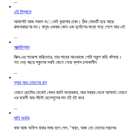
...
এই বিশ্বাসে
আকাশটা আজ সকাল থেকেই কুয়াশায় ঢাকা। ঠিক যেমনটি হয়ে আছে
রাজনারায়ণের মন। মানুষ একবার কোন এক দুর্যোগের মধ্যে পড়ে গেলে আর এই
...
আত্মবিশ্বাস
সিক্স-এর শতরূপা করিডোরে, তার পায়ের আওয়াজে গোটা স্কুল বাড়ি কাঁপছে।
গত দেড় বছরে স্কুলের সবাই জেনে গেছে ক্লাস চলাকালীন
...
স্যার আর তোচনের গল্প
তোচন ছোটোর থেকেই কেমন জানি অন্যরকম, আর সব্বার থেকে আলাদা! তোচন
ওর বয়েসী আর পাঁচটা ছেলেপুলের মত হই হই করে
...
মানি অর্ডার
বাবা আজ অফিস যাবার সময় বলে গেল, "বাবুন, আজ তো তোদের স্কুলের