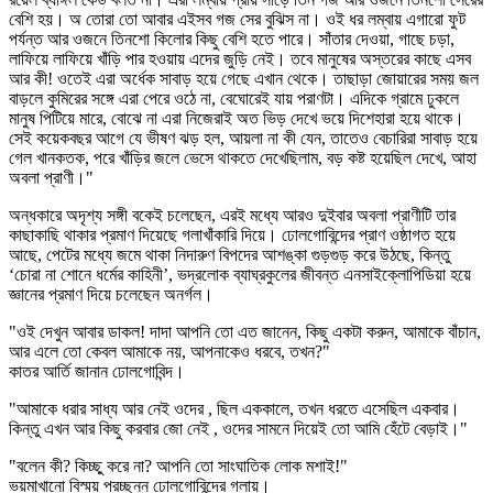
বেশি হয়। অ তোরা তো আবার এইসব গজ সের বুঝিস না। ওই ধর লম্বায় এগারো ফুট
পর্যন্ত আর ওজনে তিনশো কিলোর কিছু বেশি হতে পারে। সাঁতার দেওয়া, গাছে চড়া,
লাফিয়ে লাফিয়ে খাঁড়ি পার হওয়ায় এদের জুড়ি নেই। তবে মানুষের অস্তরের কাছে এসব
আর কী! ওতেই এরা অর্ধেক সাবাড় হয়ে গেছে এখান থেকে। তাছাড়া জোয়ারের সময় জল
বাড়লে কুমিরের সঙ্গে এরা পেরে ওঠে না, বেঘোরেই যায় পরাণটা। এদিকে গ্রামে ঢুকলে
মানুষ পিটিয়ে মারে, বোঝে না এরা নিজেরাই অত ভিড় দেখে ভয়ে দিশেহারা হয়ে থাকে।
সেই কয়েকবছর আগে যে ভীষণ ঝড় হল, আয়লা না কী যেন, তাতেও বেচারিরা সাবাড় হয়ে
গেল খানকতক, পরে খাঁড়ির জলে ভেসে থাকতে দেখেছিলাম, বড় কষ্ট হয়েছিল দেখে, আহা
অবলা প্রাণী।"
অন্ধকারে অদৃশ্য সঙ্গী বকেই চলেছেন, এরই মধ্যে আরও দুইবার অবলা প্রাণীটি তার
কাছাকাছি থাকার প্রমাণ দিয়েছে গলাখাঁকারি দিয়ে। ঢোলগোবিন্দের প্রাণ ওষ্ঠাগত হয়ে
আছে, পেটের মধ্যে জমে থাকা নিদারুণ বিপদের আশঙ্কা গুড়গুড় করে উঠছে, কিন্তু
‘চোরা না শোনে ধর্মের কাহিনী’, ভদ্রলোক ব্যাঘ্রকুলের জীবন্ত এনসাইক্লোপিডিয়া হয়ে
জ্ঞানের প্রমাণ দিয়ে চলেছেন অনর্গল।
"ওই দেখুন আবার ডাকল! দাদা আপনি তো এত জানেন, কিছু একটা করুন, আমাকে বাঁচান,
আর এলে তো কেবল আমাকে নয়, আপনাকেও ধরবে, তখন?"
কাতর আর্তি জানান ঢোলগোবিন্দ।
"আমাকে ধরার সাধ্য আর নেই ওদের , ছিল এককালে, তখন ধরতে এসেছিল একবার।
কিন্তু এখন আর কিছু করবার জো নেই , ওদের সামনে দিয়েই তো আমি হেঁটে বেড়াই।"
"বলেন কী? কিচ্ছু করে না? আপনি তো সাংঘাতিক লোক মশাই!"
ভয়মাখানো বিস্ময় প্রচ্ছন্ন ঢোলগোবিন্দের গলায়।