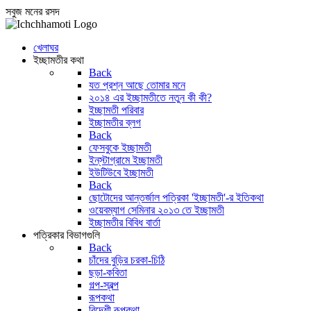
সবুজ মনের রসদ
খেলাঘর
ইচ্ছামতীর কথা
Back
যত প্রশ্ন আছে তোমার মনে
২০১৪ এর ইচ্ছামতীতে নতুন কী কী?
ইচ্ছামতী পরিবার
ইচ্ছামতীর ব্লগ
Back
ফেসবুকে ইচ্ছামতী
ইন্‌স্টাগ্রামে ইচ্ছামতী
ইউটিউবে ইচ্ছামতী
Back
ছোটোদের আন্তর্জাল পত্রিকা 'ইচ্ছামতী'-র ইতিকথা
ওয়েবম্যাগ সেমিনার ২০১৩ তে ইচ্ছামতী
ইচ্ছামতীর বিবিধ বার্তা
পত্রিকার বিভাগগুলি
Back
চাঁদের বুড়ির চরকা-চিঠি
ছড়া-কবিতা
গল্প-স্বল্প
রূপকথা
বিদেশী রূপকথা