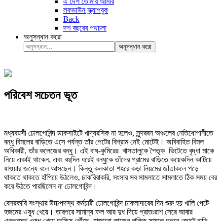
এ দেশ তোমার আমার
লকডাউন স্ক্র্যাপবুক
Back
দশ বছরের পথচলা
অনুসন্ধান করো
অনুসন্ধান করো
পরিবেশ সচেতন ভূত
মধ্যবয়সী ঢোলগোবিন্দ ডাকসাইটে খাদ্যরসিক না হলেও, সুন্দরবন অঞ্চলের নেতিধোপানীতে
বন্ধু বিমলের বাড়িতে এসে পর্যন্ত তাঁর পেটের বিশ্রাম নেই মোটেই। অবিবাহিত বিমল
অধিকারী, তাঁর কলেজের বন্ধু। এই বাঘ-কুমিরের খাসতালুকে পৈতৃক ভিটেতে বৃদ্ধা মাকে
নিয়ে একাই থাকেন, এবং বহুদিন ধরেই বন্ধুকে তাঁদের গ্রামের বাড়িতে কয়েকদিন কাটিয়ে
যাওয়ার জন্যে বলে আসছেন। কিন্তু কলকাতা শহরে কড়া নিয়মের জাঁতাকলে পড়ে
থাকতে থাকতে হাঁপিয়ে উঠলেও, চাকরিবাকরি, সংসার সব সামলাতে সামলাতে ঠিক সময় বের
করে উঠতে পারছিলেন না ঢোলগোবিন্দ।
বেসরকারি সংস্থার উচ্চপদস্থ কর্মচারী ঢোলগোবিন্দ চাকলাদারের দিন শুরু হয় খালি পেটে
হজমের ওষুধ খেয়ে। তারপরে সামান্য ফল আর দুধ দিয়ে প্রাতঃরাশ সেরে আবার
একপ্রস্থ ওষুধ খেয়ে অফিস পৌঁছে, হাজারো কাজের ঝক্কি সামলে দুপুরে জোটে বাড়ি