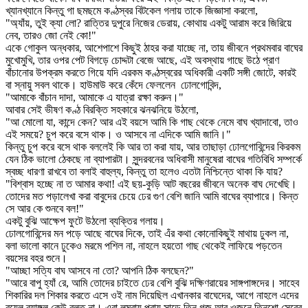
খ্যানখ্যানে কিন্তু গা ছমছমে কণ্ঠস্বর বিটকেল গলায় তাকে জিজ্ঞাসা করলো,
"অ্যাঁয়, তুই ক্যা লো? রাত্তির দুপুরে নিজের ডেরায়, কোথায় একটু আরাম করে জিরিয়ে
নেব, তারও জো নেই কো!"
একে গোকুল অন্ধকার, আশেপাশে কিছুই ঠাহর করা যাচ্ছে না, তায় জীবনে প্রথমবার বাঘের
মুখোমুখি, তার ওপর পেট বিগড়ে চোদ্দটা বেজে আছে, এই অবস্থায় গাছে উঠে প্রাণ
বাঁচানোর উপক্রম করতে গিয়ে যদি এরকম কণ্ঠস্বরের অধিকারী একটি সঙ্গী জোটে, কারই
বা স্নায়ু সবল থাকে। হাউমাউ করে কেঁদে ফেললেন ঢোলগোবিন্দ,
"আমাকে বাঁচান দাদা, আমাকে এ যাত্রা রক্ষা করুন।"
আবার সেই ভীষণ কণ্ঠ বিরক্তি সহকারে ঝনঝনিয়ে উঠলো,
"আ মোলো যা, কান্দে কেন? আর এই বয়সে আমি কি গাছ থেকে নেমে বাঘ খ্যাদাবো, তাও
এই সময়ে? চুপ করে বসে থাক। ও আসবে না এদিকে আমি জানি।"
কিন্তু চুপ করে বসে থাক বললেই কি আর তা করা যায়, আর তাছাড়া ঢোলগোবিন্দের কিরকম
যেন ঠিক ভালো ঠেকছে না ব্যাপারটা। সুন্দরবনের অধিবাসী মানুষেরা বাঘের গতিবিধি সম্পর্কে
স্বচ্ছ ধারণা রাখবে তা বলাই বাহুল্য, কিন্তু তা হলেও এতটা নিশ্চিন্তে থাকা কি যায়?
"বিশ্বাস হচ্ছে না ত আমার কথা! এই ছয়-কুড়ি আট বছরের জীবনে অনেক বাঘ দেখেছি।
তোদের মত পড়ালেখা করা বাবুদের চেয়ে ঢের গুণ বেশি জানি আমি বাঘের ব্যাপারে। কিন্ত
সে আর কে শুনবে বল!"
একটু বুঝি আক্ষেপ ফুটে উঠলো ব্যক্তির গলায়।
ঢোলগোবিন্দের মন পড়ে আছে বাঘের দিকে, তাই এঁর কথা কোনোকিছুই মাথায় ঢুকল না,
বলা ভালো কানে ঢুকেও মরমে পশিল না, নাহলে হয়তো গাছ থেকেই লাফিয়ে পড়তেন
বয়সের বহর শুনে।
"আচ্ছা সত্যি বাঘ আসবে না তো? আপনি ঠিক বলছেন?"
"আরে বাপু হ্যাঁ রে, আমি তোদের চাইতে ঢের বেশি বুঝি দক্ষিণরায়ের সাঙ্গপাঙ্গদের। সাহেব
শিকারির দল শিকার করতে এসে ওই নাম দিয়েছিল এখানকার বাঘেদের, আগে নাহলে এদের
রয়েল ব্যাঙ্গল কেউ বলত না। এরা লম্বায় প্রায় সাড়ে তিন গজ আর ওজনে তিনশো সেরের