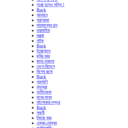
গপ্পো হলেও সত্যি !
Back
আনমনে
পুরাণকথা
মহাকাব্যের গল্প
ধারাবাহিক
মঞ্জুষা
নাটক
Back
ইচ্ছেমতন
ছবির খবর
জানা-অজানা
দেশে-বিদেশে
বিশেষ রচনা
Back
পরশমণি
বসুন্ধরা
অতীতকথা
মনের মানুষ
বইপোকার দপ্তর
Back
সৃজনী
টুকরো খবর
এক্কা-দোক্কা