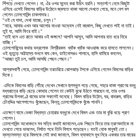
পিঁপড়ে দেখতে পেলেন। না, এঁর ওপর সন্দেহ করা উচিৎ হয়নি। সন্তর্পণে নেমে কিছুটা
এগিয়ে এসেই বিমলের বাড়ির উঠোনে জ্বলতে থাকা আলো দেখতে পেয়ে, মনে বেশ বল
পেলেন ঢোলগোবিন্দ চাকলাদার।
"ওই যে দাদা, দেখা যাচ্ছে, চলুন।"
"নারে, আমার এখন আর আলোয় যাওয়া অভ্যেস নেই বহুকাল, কিছু দেখতে পাই না তাই।
তুই যা, আমি ফিরে যাই।"
"তাই বলে এত রাতে আবার ওই জঙ্গলে? আপনি আসুন, আমি আপনার হাত ধরে নিয়ে
যাচ্ছি।"
ঢোলগোবিন্দের কথায় ভদ্রলোক বিশ্রীরকম খ্যাঁক খ্যাঁক আওয়াজ করে হাসতে লাগলেন।
ওই ভূতুড়ে অট্টহাস্য শুনলে বাঘ কেন, ডাইনোসরও পালাবে, হাসি থামিয়ে বললেন,
"আচ্ছা তুই চল, আমি আসছি পেছন পেছন।"
আশ্বাসবাণী পেয়ে, ঢোলগোবিন্দ তরতরিয়ে ঝোপঝাড় টপকে এগিয়ে গেলেন বিমলের বাড়ির
দিকে।
এদিকে বিমলের বাড়ি পৌঁছে দেখেন সেখানে হুলস্থুল পড়ে গেছে, শহরে থাকা প্রাণের বন্ধু
মধ্যরাত্রে বাড়ি ছেড়ে কোথায় গেলেন তা কেউই বুঝে উঠতে পারছেন না, তার ওপর
গ্রামের উপকণ্ঠে বাঘের ডাক সকলেই শুনেছে। বিমল বাড়ির উঠোন, ঘর, বাথরুম, বাড়ির
চৌহদ্দির আশেপাশেও খুঁজেছেন, কিন্তু ঢোলগোবিন্দকে খুঁজে পাননি।
এতক্ষণে ঘামে ভেজা বিধ্বস্ত চেহারার বন্ধুকে দেখে বিমল এবং তার মা বুঝি ধড়ে প্রাণ
পেলেন।
ঢোলগোবিন্দ অধোবদনে সব সত্যি কথাই জানালেন,এবং পিছনে ফিরে তার ত্রাণকর্তাকে না
দেখতে পেয়ে ভাবলেন, নির্ঘাত পথে তিনি বিপদে পড়েছেন। যতই হোক মানুষই তো।
ব্যস্তসমস্ত হয়ে বিমলকে সেই কথা জানালে, বিমল ফ্যাকাসে মুখ নিয়ে একবার তার মায়ের