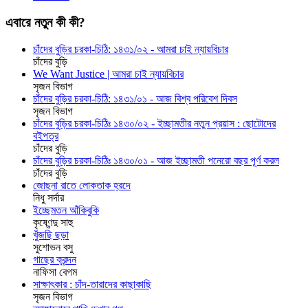
এবারে নতুন কী কী?
চাঁদের বুড়ির চরকা-চিঠি: ১৪৩১/০২ - আমরা চাই ন্যায়বিচার
চাঁদের বুড়ি
We Want Justice | আমরা চাই ন্যায়বিচার
সৃজন বিভাগ
চাঁদের বুড়ির চরকা-চিঠি: ১৪৩১/০১ - আজ বিশ্ব পরিবেশ দিবস
সৃজন বিভাগ
চাঁদের বুড়ির চরকা-চিঠিঃ ১৪৩০/০২ - ইচ্ছামতীর নতুন প্রয়াস : ছোটোদের
বইপত্র
চাঁদের বুড়ি
চাঁদের বুড়ির চরকা-চিঠিঃ ১৪৩০/০১ - আজ ইচ্ছামতী পনেরো বছর পূর্ণ করল
চাঁদের বুড়ি
জোছনা রাতে লোকতাক হ্রদে
নিধু সর্দার
ইচ্ছেমতন আঁকিবুকি
কৃষ্ণেন্দু সাহু
খুঁজছি ছড়া
সুশোভন বসু
গাছের ক্রন্দন
নাফিসা বেগম
সাক্ষাৎকার : চাঁদ-তারাদের কাছাকাছি
সৃজন বিভাগ