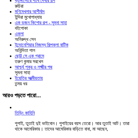
ব্যাঙ্গালোরে পাখি দেখার গল্প
রুচিরা
মণিমেখলার আশীর্বাদ
ইন্দিরা মুখোপাধ্যায়
এক ডজন কিশোর গল্প - সুমনা সাহা
বইপোকা
একলা
অনিরুদ্ধ সেন
ইন্দোনেশিয়ার নিজস্ব শিল্পকলা বাটিক
অনিন্দিতা পাল
ছোট্ট সে এক গ্রামে
তরুণ কুমার সরখেল
আশ্চর্য পুকুর ও লক্ষ্মীর পদ্ম
সুমনা সাহা
ইয়েতির আত্মীয়তায়
তন্ময় ধর
আরও পড়তে পারো...
তিড়িং কাহিনি
পুপাই, তুতাই দুই ভাইবোন। ‌পুপাইয়ের বয়স তেরো। আর তুতাই আট। তারা
থাকে আমেরিকায়। তাদের আমেরিকার বাড়িতে বাবা, মা আছেন,