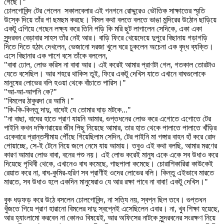
গেছে।"
ঢোলগোবিন্দ টের পেলেন সকালবেলার এই গনগনে রোদ্দুরেও ভৌতিক সাক্ষাতের স্মৃতি
উস্কে দিয়ে তাঁর গা ছমছম করছে। বিমল কথা বলতে বলতে ভাঙা মন্দিরের উঠোন ছাড়িয়ে
একটু এগিয়ে গেছেন লক্ষ্য করে তিনি পড়ি কি মরি ছুট লাগালেন সেদিকে, একা একা
সুন্দরবন বেড়াবার সাহস তাঁর নেই আর। বাড়ি ফিরে খেয়েদেয়ে দুপুরে বিছানায় গড়াগড়ি
দিতে দিতে হঠাৎ দেখলেন, ভেজানো দরজা খুলে ঘরে ঢুকলেন অচেনা এক বৃদ্ধ ব্যক্তি।
এসে বিছানার এক পাশে বসে তাঁকে বললেন,
"বাবা ঢোল, লোভ করিস না বাবা আর। এই করেই আমার প্রাণটা গেল, গতকাল তোরটাও
যেতে বসেছিল। আর শহরে থাকিস তুই, ফিরে একটু দেখিস যাতে এখানে বাঘগুলোকে
মানুষের লোভের বলি হওয়া থেকে বাঁচাতে পারিস।"
"আ-আ-আপনি কে?"
"বিমলের ঠাকুরদা রে আমি।"
"কি-কি-কিন্তু দাদু, বাঘেই যে তোমার ঘাড় মটকে..."
"না বাছা, বাঘের হাতে প্রাণ যায়নি আমার, গুপ্তধনের লোভ করে এগোতে এগোতে টের
পাইনি কখন দক্ষিণরায়ের জীব পিছু নিয়েছে আমার, তার হাত থেকে পালাতে পালাতে খাঁড়ির
একেবারে প্রান্তসীমায় পৌঁছে গিয়েছিলাম সেদিন, টের পাইনি মা গঙ্গার বাহন হাঁ করে রোদ
পোয়াচ্ছে, সে-ই টেনে নিয়ে জলে নেমে যায় আমায়। তবুও এই কথা বলছি, আমার মরণের
কারণ আমার লোভ বাবা, বনের পশু নয়। এই লোভ করেই মানুষ একে একে সব উধাও করে
দিয়েছে পৃথিবী থেকে, এখানেও বাঘ কমেছে, গাছপালা কমেছে। চোরাশিকারিরা কাউকেই
রেয়াত করে না, বাঘ-কুমির-হরিণ সব প্রাণীই ওদের লোভের বলি। কিন্তু এইভাবে মারতে
মারতে, সব উধাও হলে একদিন মানুষেরাও যে আর রক্ষা পাবে না বাবা! একটু দেখিস।"
বুক ধড়ফড় করে উঠে বসলেন ঢোলগোবিন্দ, না সত্যি নয়, স্বপ্ন ছিল তবে। গুপ্তধন
খুঁজতে গিয়ে প্রাণ হারানো বিমলের দাদু স্বপ্নেই এসেছিলেন এবার। না, খুব শিক্ষা হয়েছে,
আর হ্যাংলামো করবেন না কোনও বিষয়েই, আর অফিসের নাটকে সুন্দরবনের সংরক্ষণ নিয়ে