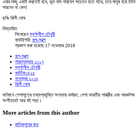
এবার কিছু একটা করতেই হবে, ভূত যদি পরিবেশ সচেতন হতে পারে, তবে মানুষ হয়ে তিনি
পারবেন না কেন!
ছবিঃ শিল্পী ঘোষ
বিস্তারিত
লিখেছেন
স্বর্ণদ্বীপ চৌধুরী
ক্যাটfগরি:
গল্প-স্বল্প
প্রকাশ করা হয়েছে 17 নভেম্বর 2018
গল্প-স্বল্প
শারদসম্ভার ২০১৭
স্বর্ণদ্বীপ চৌধুরী
কার্তিক১৪২৫
নভেম্বর ২০১৮
শিল্পী ঘোষ
বর্তমানে পেশাসূত্রে তথ্যপ্রযুক্তি সংস্থায় কর্মরত, নেশা ভারতীয় শাস্ত্রীয় এবং আঞ্চলিক
সংগীতচর্চা আর বই পড়া।
More articles from this author
মানিকপুরের জয়