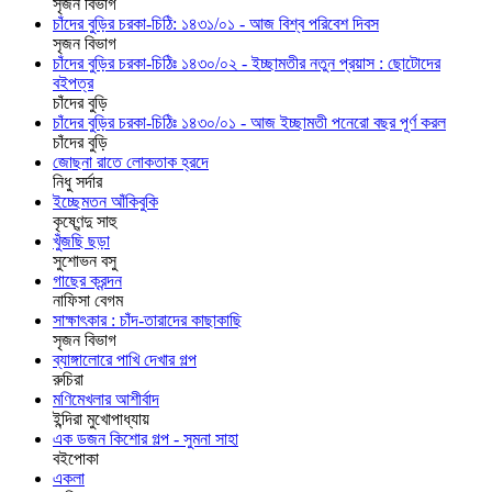
সৃজন বিভাগ
চাঁদের বুড়ির চরকা-চিঠি: ১৪৩১/০১ - আজ বিশ্ব পরিবেশ দিবস
সৃজন বিভাগ
চাঁদের বুড়ির চরকা-চিঠিঃ ১৪৩০/০২ - ইচ্ছামতীর নতুন প্রয়াস : ছোটোদের
বইপত্র
চাঁদের বুড়ি
চাঁদের বুড়ির চরকা-চিঠিঃ ১৪৩০/০১ - আজ ইচ্ছামতী পনেরো বছর পূর্ণ করল
চাঁদের বুড়ি
জোছনা রাতে লোকতাক হ্রদে
নিধু সর্দার
ইচ্ছেমতন আঁকিবুকি
কৃষ্ণেন্দু সাহু
খুঁজছি ছড়া
সুশোভন বসু
গাছের ক্রন্দন
নাফিসা বেগম
সাক্ষাৎকার : চাঁদ-তারাদের কাছাকাছি
সৃজন বিভাগ
ব্যাঙ্গালোরে পাখি দেখার গল্প
রুচিরা
মণিমেখলার আশীর্বাদ
ইন্দিরা মুখোপাধ্যায়
এক ডজন কিশোর গল্প - সুমনা সাহা
বইপোকা
একলা