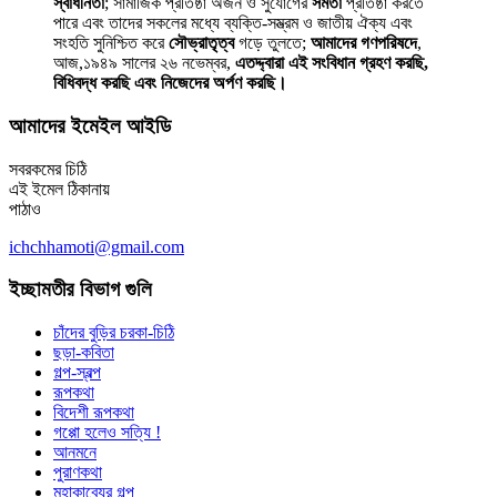
স্বাধীনতা
; সামাজিক প্রতিষ্ঠা অর্জন ও সুযোগের
সমতা
প্রতিষ্ঠা করতে
পারে এবং তাদের সকলের মধ্যে ব্যক্তি-সম্ভ্রম ও জাতীয় ঐক্য এবং
সংহতি সুনিশ্চিত করে
সৌভ্রাতৃত্ব
গড়ে তুলতে;
আমাদের গণপরিষদে
,
আজ,১৯৪৯ সালের ২৬ নভেম্বর,
এতদ্দ্বারা এই সংবিধান গ্রহণ করছি,
বিধিবদ্ধ করছি এবং নিজেদের অর্পণ করছি।
আমাদের ইমেইল আইডি
সবরকমের চিঠি
এই ইমেল ঠিকানায়
পাঠাও
ichchhamoti@gmail.com
ইচ্ছামতীর বিভাগ গুলি
চাঁদের বুড়ির চরকা-চিঠি
ছড়া-কবিতা
গল্প-স্বল্প
রূপকথা
বিদেশী রূপকথা
গপ্পো হলেও সত্যি !
আনমনে
পুরাণকথা
মহাকাব্যের গল্প