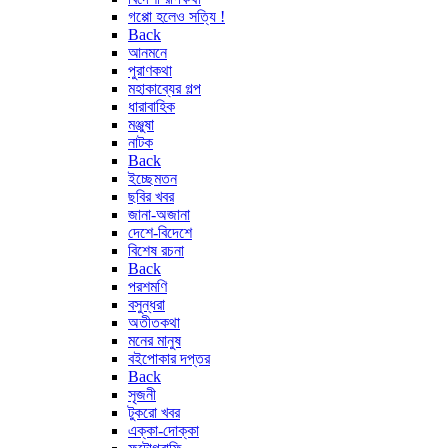
গপ্পো হলেও সত্যি !
Back
আনমনে
পুরাণকথা
মহাকাব্যের গল্প
ধারাবাহিক
মঞ্জুষা
নাটক
Back
ইচ্ছেমতন
ছবির খবর
জানা-অজানা
দেশে-বিদেশে
বিশেষ রচনা
Back
পরশমণি
বসুন্ধরা
অতীতকথা
মনের মানুষ
বইপোকার দপ্তর
Back
সৃজনী
টুকরো খবর
এক্কা-দোক্কা