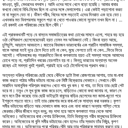
কাওড়া, মুচি, মেথরদের বসবাস। আমি ওদের সাথে খেলে বড়ো হয়েছি। আমার বাবার
কখনো কোনো বিধি-নিষেধ ছিল না এদের সঙ্গে মেলামেশায়। এরা কেউই পড়াশোনা করত
না বা স্কুলে যেত না। ভীষণ গরীব, খিদের সঙ্গে লড়তেই এদের দিনরাত এক হয়ে যেত।
এখনকার মত বিনাপয়সায় স্কুলে পড়া বা খেতে পাওয়ার কোনো সুযোগ তখন ছিল না। ...
এই রকমই এক পরিবারের মেয়ে ছিল খেঁদি।'
এই প্রাককথনটি পড়ে যে বাস্তব সমাজচিত্রের কথা চোখের সামনে এলো, শহরে বড় হয়ে
ওঠা বেশিরভাগ ছেলেমেয়েদেরই হয়ত তেমন সব অভিজ্ঞতা নেই। কিংবা হয়ত আছে,
চুপিচুপি, আড়ালে আবডালে। জাতের বিভাজন ভারতবর্ষের এক প্রাচীন সামাজিক সমস্যা,
যাকে আমরা যতই দূরে ঠেলে দিতে চাই না কেন, মুছে ফেলতে চাই না কেন...ফিরে ফিরে
আসেই। পশ্চিমবঙ্গের বড় শহরগুলিতে কিংবা কলকাতায় হয়ত এই সমস্যা সহজে আমাদের
চোখে পড়ে না, প্রতিদিন খবরের হেডলাইন হয় না। কিন্তু ভারতের অন্যান্য অনেক
রাজ্যে এই সমস্যা খুবই প্রকট, প্রায়ই হয়ে ওঠে টেলেভিশনের প্রধান খবর।
অত্যন্ত দরিদ্র পরিবারের ছোট্ট মেয়ে খেঁদিকে দুটো টাকা রোজগারের আশায়, তার মা-বাবা
কাজ করতে পাঠায় সমীর ভটচায নামের এক মিষ্টি বিক্রেতার দোকানে। সেখানে খেঁদি
সারাদিন অমানুষিক পরিশ্রম করলেও খেতে পায় খুব কম। যা পায়, তা দিয়ে তার ছোট্ট পেট
ভরে না। তবুও সে মুখ বুজে কাজ করে চলে, বাড়িতেও কোনো কথা জানায় না, কারণ সে
মনে মনে ঠিক করেছে তার ছোট্ট ভাইদুটো বাবুদের বাড়ির ছেলেদের মত জামা-জুতো পরে
ইশকুলে পড়তে যাবে। তাই তার রোজগার করে বাবা-মা'কে সাহায্য করা দরকার। কৃপণ
সমীর ভটচাযের বাড়িতে আর দোকানে কাজ করে এবং নানা কারণে অন্যায় শাস্তি পেয়ে
জেরবার খেঁদির জীবনে নতুন বন্ধু, বড় দাদা হয়ে আসে কলকাতা শহর থেকে আসা
অনিকেত। অনিকেতের বাবা পেশায় চিকিৎসক, তিনি বিনামূল্যে গরীব মানুষদের চিকিৎসা
করেন। অনিকেতের মা বুলি সমীর ভটচাযের বোন হলেও তাঁর স্বভাব তাঁর নিষ্ঠুর, কৃপণ
দাদার মত নয়। অনিকেতের পুরো পরিবার খেঁদি আর তার পরিবারকে সাহায্য করতে চায়।