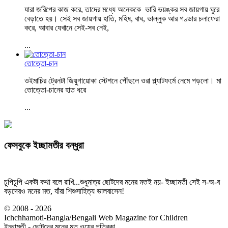
যারা জরিপের কাজ করে, তাদের মধ্যে অনেককে ভারি ভয়ঙ্কর সব জায়গায় ঘুরে
বেড়াতে হয়। সেই সব জায়গায় হাতি, মহিষ, বাঘ, ভাল্লুক আর গণ্ডার চলাফেরা
করে, আবার যেখানে সেই-সব নেই,
...
তোত্তো-চান
ওইমাচির ট্রেনটা জিয়ুগায়োকা স্টেশনে পৌঁছলে ওরা প্ল্যাটফর্মে নেমে পড়লো। মা
তোত্তো-চানের হাত ধরে
...
ফেসবুকে ইচ্ছামতীর বন্ধুরা
চুপিচুপি একটা কথা বলে রাখি...শুধুমাত্র ছোটদের মনের মতই নয়- ইচ্ছামতী সেই স-অ-ব
বড়দেরও মনের মত, যাঁরা শিশুসাহিত্য ভালবাসেন!
© 2008 - 2026
Ichchhamoti-Bangla/Bengali Web Magazine for Children
ইচ্ছামতী - ছোটদের মনের মত ওয়েব পত্রিকা