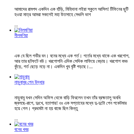
আমাদের রামপদ একদিন এক হাঁড়ি, মিহিদানা লইয়া স্কুলে আসিল! টিফিনের ছুটি
হওয়া মাত্র আমরা সকলেই মহা উতসাহে সেগুলি ভাগ
...
নীলমণিয়া
এক যে ছিল গভীর বন। বনের মধ্যে এক গর্ত। গর্তের মধ্যে থাকে এক খরগোশ,
আর তার ছটফটে বউ। খরগোশনি এদিক সেদিক লাফিয়ে বেড়ায়। খরগোশ বড্ড
কুঁড়ে, গর্ত ছেড়ে নড়ে না। একদিন খুব বৃষ্টি পড়ছে।
...
নাড়ুবাবুর পেন উদ্ধার
নাড়ুবাবু যখন সেদিন অফিস থেকে বাড়ি ফিরলেন তখন তাঁর ব্রহ্মতালু অবধি
জ্বলছে-রাগে, দুঃখে, হতাশায়! ওঃ এক সপ্তাহের মধ্যে দু-দুটো পেন পকেটমার
হয়ে গেল। প্রথমটা না হয় বাজে ছিল কিন্তু
...
বনের খবর