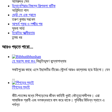
অনিরুদ্ধ সেন
ইন্দোনেশিয়ার নিজস্ব শিল্পকলা বাটিক
অনিন্দিতা পাল
ছোট্ট সে এক গ্রামে
তরুণ কুমার সরখেল
আশ্চর্য পুকুর ও লক্ষ্মীর পদ্ম
সুমনা সাহা
ইয়েতির আত্মীয়তায়
তন্ময় ধর
আরও পড়তে পারো...
হে অরণ্য কথা কও
বিভূতিভূষণ বন্দ্যোপাধ্যায়
সবাইপুরের কাছে এসে ইছামতীর তীরের সৌন্দর্য আরও রহস্যময় হয়ে উঠলো। যেন
...
পিঁপড়ের লড়াই
কীট-পতঙ্গের মধ্যে পিঁপড়েদের জীবন কাহিনী খুবই কৌতূহলোদ্দীপক। এরা
সামাজিক প্রানী এবং দলবদ্ধভাবে বাস করে থাকে। পৃথিবীর বিভিন্ন স্থানে এ
পর্যন্ত