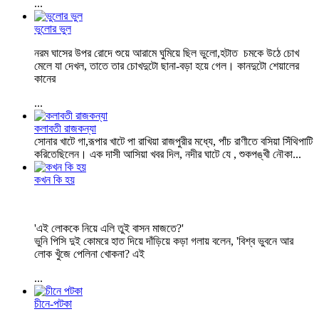
...
ভুলোর ভুল
নরম ঘাসের উপর রোদে শুয়ে আরামে ঘুমিয়ে ছিল ভুলো,হটাত চমকে উঠে চোখ
মেলে যা দেখল, তাতে তার চোখদুটো ছানা-বড়া হয়ে গেল। কানদুটো শেয়ালের
কানের
...
কলাবতী রাজকন্যা
সোনার খাটে গা,রূপার খাটে পা রাখিয়া রাজপুরীর মধ্যে, পাঁচ রাণীতে বসিয়া সিঁথিপাটি
করিতেছিলেন। এক দাসী আসিয়া খবর দিল, নদীর ঘাটে যে , শুকপঙ্খী নৌকা...
কখন কি হয়
'এই লোককে নিয়ে এলি তুই বাসন মাজতে?'
ভুনি পিসি দুই কোমরে হাত দিয়ে দাঁড়িয়ে কড়া গলায় বলেন, 'বিশ্ব ভুবনে আর
লোক খুঁজে পেলিনা খোকনা? এই
...
চীনে-পটকা