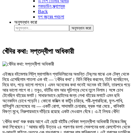
এ দেশ তোমার আমার
লকডাউন স্ক্র্যাপবুক
Back
দশ বছরের পথচলা
অনুসন্ধান করো
অনুসন্ধান করো
খেঁদির কথা: সপ্তদ্বীপা অধিকারী
এইবছর বইমেলার লিট্‌ল্‌ ম্যাগাজিন প্যাভিলিয়নের অগুন্তি টেব্‌লের মাঝে এক টেব্‌ল্‌ থেকে
নিয়ে এসেছিলাম পাতলা এক বই — 'খেঁদির কথা'। যিনি বিক্রি করলেন, তিনি বলেছিলেন,
নিয়ে যান, পড়ে ভালো লাগবে। এমন অনেকের কথা শুনেই অনেক বই কিনি, তারপরে পড়ে
আর ভালো লাগে না। তবুও, বইটির নাম আর সূচিপত্র দেখে তুলে নিলাম। সঙ্গে চোখ
টেনেছিল বইয়ের মলাট। সাধারণভাবে ছোটদের জন্য লেখা বইয়ের মলাটে এমন ছবি
অনেকদিন চোখে পড়েনি। কোনো কমিক্স বা কার্টুন চরিত্র, পরী-সুপারহিরো, ফুল-পাখি,
হাসিখুশি ছেলেমেয়ে নয় — একটি রোগা, সাদামাটা চেহারার, ফ্রক পরা মেয়ে , খানিকটা
বিষণ্ণ মুখে, নিরুপায়ভাবে দাঁড়িয়ে রয়েছে একটা দেওয়াল ঘেঁষে। এ-ই নিশ্চয় খেঁদি!
'খেঁদির কথা' শুরু করার আগে এই ছোট্ট বইটির লেখিকা সপ্তদ্বীপা অধিকারী নিজের কিছু
কথা লিখেছেন। ' আমার বাড়ি উত্তর ২৪ পরগণার বনগা সেকশনের গুমা রেলস্টেশন থেকে
দু-আড়াই মাইলে ভেতরে এক গন্ডগ্রামে। গ্রামের নাম মানিকতলা। ওই গ্রামের চতুর্দিকে