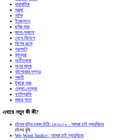
ধারাবাহিক
মঞ্জুষা
নাটক
ইচ্ছেমতন
ছবির খবর
জানা-অজানা
দেশে-বিদেশে
বিশেষ রচনা
পরশমণি
বসুন্ধরা
অতীতকথা
মনের মানুষ
বইপোকার দপ্তর
সৃজনী
টুকরো খবর
এক্কা-দোক্কা
ফটোগ্রাফি
মজার পাতা
এবারে নতুন কী কী?
চাঁদের বুড়ির চরকা-চিঠি: ১৪৩১/০২ - আমরা চাই ন্যায়বিচার
চাঁদের বুড়ি
We Want Justice | আমরা চাই ন্যায়বিচার