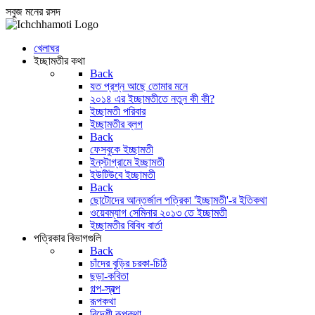
সবুজ মনের রসদ
খেলাঘর
ইচ্ছামতীর কথা
Back
যত প্রশ্ন আছে তোমার মনে
২০১৪ এর ইচ্ছামতীতে নতুন কী কী?
ইচ্ছামতী পরিবার
ইচ্ছামতীর ব্লগ
Back
ফেসবুকে ইচ্ছামতী
ইন্‌স্টাগ্রামে ইচ্ছামতী
ইউটিউবে ইচ্ছামতী
Back
ছোটোদের আন্তর্জাল পত্রিকা 'ইচ্ছামতী'-র ইতিকথা
ওয়েবম্যাগ সেমিনার ২০১৩ তে ইচ্ছামতী
ইচ্ছামতীর বিবিধ বার্তা
পত্রিকার বিভাগগুলি
Back
চাঁদের বুড়ির চরকা-চিঠি
ছড়া-কবিতা
গল্প-স্বল্প
রূপকথা
বিদেশী রূপকথা