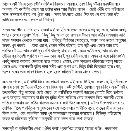
তাদের এই সিদ্ধান্তে খেঁদির মালিক বিরক্ত। এরপরে, বেশ কিছু ঘটনার ঘনঘটার পরে
অবশ্য এই কাহিনির শেষে হয় দুষ্টের দমন আর শিষ্টের পালন। ছোট্ট খেঁদি তার পরিবারের
সঙ্গে সসম্মানে বাঁচার পথ খুঁজে পায়। সবার উৎসাহে এটাও ঠিক হয় যে তার ছোট দুই
ভাইয়ের সঙ্গে সেও লেখাপড়া শিখবে।
মাত্র ৭৮ পাতায় শেষ হয়ে যাওয়া এই কাহিনিকে হয়ত আরও একটু বড় করে, আরও একটু
গুছিয়ে লেখার সুযোগ ছিল। কিছু কিছু জায়গাতে কল্পনার উড়ান আর কঠিন সমস্যার অতি
সহজ সমাধান দেখতে পাওয়া যায়। চরিত্র নির্মাণের ক্ষেত্রেও, খারাপ আর ভালো মানুষের
তফাৎ খুব প্রকট — যারা খারাপ, যেমন সমীর ভটচায, তার স্ত্রী এবং ছেলে আর তার
প্রতিবেশী — তার সবাই খুব বেশি খারাপ; যারা ভালো, যেমন অনিকেত, তার মা-বাবা,
খেঁদির প্রতিবেশী প্রতিমার মা — তারা সবাই খুব বেশি ভালো। এমন না হয়ে চরিত্রগুলি
একটু সাদায়-কালোয় মেশানো হতে পারত। যেমন, কেন স্বচ্ছল পরিবারের দয়ালু মায়ের
ছেলে এবং পরোপকারী বুলির দাদা সমীর এত কৃপণ এবং নিষ্ঠুর মিষ্টি বিক্রেতা হয়ে গেল,
গল্পের মধ্যে তার কারণ বিস্তার হলে হয়ত কাহিনিটি অন্য মাত্রা পেত।
এসবের পরেও, এই বইটি নিয়ে আলোচনা করতে এই কারণেই ইচ্ছা করল যে, ইদানীংকালে
বাংলায় লেখা ছোটদের বইতে এমন বিষয় খুব একটা দেখিনি, যেখানে মূল চরিত্র একটি গরীব,
তথাকথিত 'নীচু জাতের' ছোট্ট মেয়ে; যে কাহিনিতে সরাসরি জাতের দোহাই দিয়ে দুর্বলের
ওপর অন্যায় অত্যাচার বা মিথ্যে চুরির ঘটনা সাজিয়ে চোর অপবাদ দিয়ে সরকারী হোমে
পাঠিয়ে দেওয়ার মত কঠিন বাস্তব সমস্যার কথা উঠে এসেছে। এটাও উল্লেখযোগ্য যে,
লেখিকা নিজে প্রান্তিক মানুষজনের সঙ্গে ভালোভাবে পরিচিত বলে, তাদের জীবনযাত্রার
বিশদ বর্ণনা, এবং আঞ্চলিক ভাষা খুব সফলভাবে ব্যবহার করেছেন। বিভিন্ন পরিচ্ছেদে
কথক বা চরিত্রের দৃষ্টিকোণ অনুযায়ী ভাষা বদল করে লেখা হয়েছে।
সপ্তদ্বীপা অধিকারীর লেখা 'খেঁদির কথা' প্রকাশিত হয়েছে 'ইচ্ছে ফড়িং' প্রকাশনা