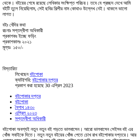
থেকে। বইয়ের শেষে রয়েছে লেখিকার সংক্ষিপ্ত পরিচয়। তবে যে প্রচ্ছদ দেখে আমি
বইটি তুলে নিয়েছিলাম, সেই ছবির শিল্পীর নাম কোথাও উল্লেখ নেই। থাকলে ভালো
লাগত।
বইঃ খেঁদির কথা
রচনাঃ সপ্তদ্বীপা অধিকারী
প্রকাশকঃ ইচ্ছে ফড়িং
প্রকাশকালঃ ২০২১
মূল্যঃ ১৫০/-
বিস্তারিত
লিখেছেন
বইপোকা
ক্যাটfগরি:
বইপোকার দপ্তর
প্রকাশ করা হয়েছে 30 এপ্রিল 2023
বইপোকার দপ্তর
বইপোকা
বৈশাখ ১৪৩০
এপ্রিল ২০২৩
সপ্তদ্বীপা অধিকারী
বইপোকা অবশ্যই নতুন নতুন বই পড়তে ভালবাসেন। আরো ভালবাসেন সেইসব বই এর
খোঁজ সবাইকে দিতে। নতুন নতুন বইয়ের খোঁজ পেতে চোখ রাখ বইপোকার দপ্তরে। আর