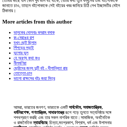
তোমার কাছে যদি কোন খুব ভাল বই থাকে, যেটার কথা তুমি বন্ধুদের এবং বইপোকাকে
জানাতে চাও, তাহলে বইপোকাকে সেই বইয়ের খবর জানিয়ে চিঠি লেখ ইচ্ছামতীর মেইল
ঠিকানায়।
More articles from this author
ভালুকের দোলনাঃ বলরাম বসাক
রং-বেরঙের গল্প
যখন ছোট ছিলাম
পিঁপড়ের লড়াই
ভুলোর ভুল
হে অরণ্য কথা কও
নীলমণিয়া
ছোট্টদের জন্য দুটি বই - দীপান্বিতা রায়
তোত্তো-চান
ভালো রাক্ষসের বইঃ জয়া মিত্র
আমরা, ভারতের জনগণ, ভারতকে একটি
সার্বভৌম, সমাজতান্ত্রিক,
ধর্মনিরপেক্ষ, গণতান্ত্রিক, সাধারণতন্ত্র
রূপে গড়ে তুলতে সত্যনিষ্ঠার সঙ্গে
শপথগ্রহণ করছি এবং তার সকল নাগরিক যাতে : সামাজিক, অর্থনৈতিক
ও রাজনৈতিক
ন্যায়বিচার
; চিন্তা,মতপ্রকাশ, বিশ্বাস, ধর্ম এবং উপাসনার