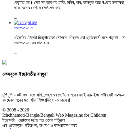
বেড়াতে হয়। সেই সব জায়গায় হাতি, মহিষ, বাঘ, ভাল্লুক আর গণ্ডার চলাফেরা
করে, আবার যেখানে সেই-সব নেই,
...
তোত্তো-চান
ওইমাচির ট্রেনটা জিয়ুগায়োকা স্টেশনে পৌঁছলে ওরা প্ল্যাটফর্মে নেমে পড়লো। মা
তোত্তো-চানের হাত ধরে
...
ফেসবুকে ইচ্ছামতীর বন্ধুরা
চুপিচুপি একটা কথা বলে রাখি...শুধুমাত্র ছোটদের মনের মতই নয়- ইচ্ছামতী সেই স-অ-ব
বড়দেরও মনের মত, যাঁরা শিশুসাহিত্য ভালবাসেন!
© 2008 - 2026
Ichchhamoti-Bangla/Bengali Web Magazine for Children
ইচ্ছামতী - ছোটদের মনের মত ওয়েব পত্রিকা
এই ওয়েবম্যাগ পরিকল্পনা, রূপায়ণ ও রক্ষণাবেক্ষণ করে