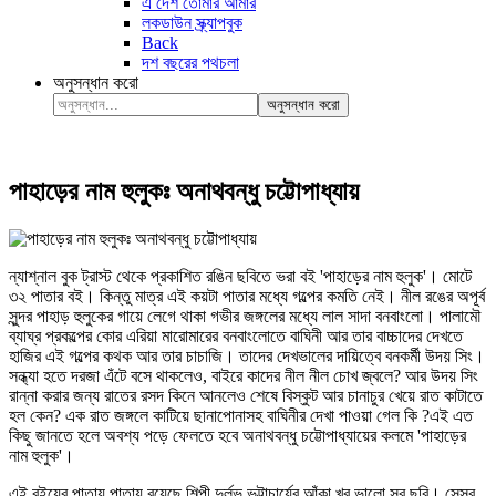
এ দেশ তোমার আমার
লকডাউন স্ক্র্যাপবুক
Back
দশ বছরের পথচলা
অনুসন্ধান করো
অনুসন্ধান করো
পাহাড়ের নাম হুলুকঃ অনাথবন্ধু চট্টোপাধ্যায়
ন্যাশ্‌নাল বুক ট্রাস্ট থেকে প্রকাশিত রঙিন ছবিতে ভরা বই 'পাহাড়ের নাম হুলুক'। মোটে
৩২ পাতার বই। কিন্তু মাত্র এই কয়টা পাতার মধ্যে গল্পের কমতি নেই। নীল রঙের অপূর্ব
সুন্দর পাহাড় হুলুকের গায়ে লেগে থাকা গভীর জঙ্গলের মধ্যে লাল সাদা বনবাংলো। পালামৌ
ব্যাঘ্র প্রকল্পের কোর এরিয়া মারোমারের বনবাংলোতে বাঘিনী আর তার বাচ্চাদের দেখতে
হাজির এই গল্পের কথক আর তার চাচাজি। তাদের দেখভালের দায়িত্বে বনকর্মী উদয় সিং।
সন্ধ্যা হতে দরজা এঁটে বসে থাকলেও, বাইরে কাদের নীল নীল চোখ জ্বলে? আর উদয় সিং
রান্না করার জন্য রাতের রসদ কিনে আনলেও শেষে বিস্কুট আর চানাচুর খেয়ে রাত কাটাতে
হল কেন? এক রাত জঙ্গলে কাটিয়ে ছানাপোনাসহ বাঘিনীর দেখা পাওয়া গেল কি ?এই এত
কিছু জানতে হলে অবশ্য পড়ে ফেলতে হবে অনাথবন্ধু চট্টোপাধ্যায়ের কলমে 'পাহাড়ের
নাম হুলুক'।
এই বইয়ের পাতায় পাতায় রয়েছে শিল্পী দুর্লভ ভট্টাচার্যের আঁকা খুব ভালো সব ছবি। সেসব