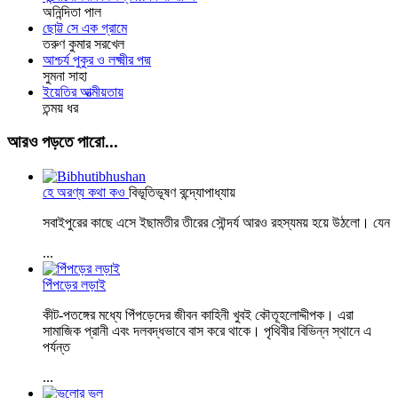
অনিন্দিতা পাল
ছোট্ট সে এক গ্রামে
তরুণ কুমার সরখেল
আশ্চর্য পুকুর ও লক্ষ্মীর পদ্ম
সুমনা সাহা
ইয়েতির আত্মীয়তায়
তন্ময় ধর
আরও পড়তে পারো...
হে অরণ্য কথা কও
বিভূতিভূষণ বন্দ্যোপাধ্যায়
সবাইপুরের কাছে এসে ইছামতীর তীরের সৌন্দর্য আরও রহস্যময় হয়ে উঠলো। যেন
...
পিঁপড়ের লড়াই
কীট-পতঙ্গের মধ্যে পিঁপড়েদের জীবন কাহিনী খুবই কৌতূহলোদ্দীপক। এরা
সামাজিক প্রানী এবং দলবদ্ধভাবে বাস করে থাকে। পৃথিবীর বিভিন্ন স্থানে এ
পর্যন্ত
...