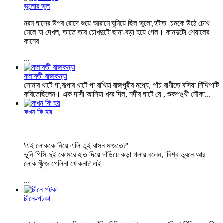
ভুলোর ভুল
নরম ঘাসের উপর রোদে শুয়ে আরামে ঘুমিয়ে ছিল ভুলো,হটাত চমকে উঠে চোখ
মেলে যা দেখল, তাতে তার চোখদুটো ছানা-বড়া হয়ে গেল। কানদুটো শেয়ালের
কানের
...
কলাবতী রাজকন্যা
সোনার খাটে গা,রূপার খাটে পা রাখিয়া রাজপুরীর মধ্যে, পাঁচ রাণীতে বসিয়া সিঁথিপাটি
করিতেছিলেন। এক দাসী আসিয়া খবর দিল, নদীর ঘাটে যে , শুকপঙ্খী নৌকা...
কখন কি হয়
'এই লোককে নিয়ে এলি তুই বাসন মাজতে?'
ভুনি পিসি দুই কোমরে হাত দিয়ে দাঁড়িয়ে কড়া গলায় বলেন, 'বিশ্ব ভুবনে আর
লোক খুঁজে পেলিনা খোকনা? এই
...
চীনে-পটকা