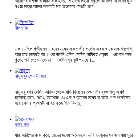
আমাদের রামপদ একদিন এক হাঁড়ি, মিহিদানা লইয়া স্কুলে আসিল! টিফিনের ছুটি
হওয়া মাত্র আমরা সকলেই মহা উতসাহে সেগুলি ভাগ
...
নীলমণিয়া
এক যে ছিল গভীর বন। বনের মধ্যে এক গর্ত। গর্তের মধ্যে থাকে এক খরগোশ,
আর তার ছটফটে বউ। খরগোশনি এদিক সেদিক লাফিয়ে বেড়ায়। খরগোশ বড্ড
কুঁড়ে, গর্ত ছেড়ে নড়ে না। একদিন খুব বৃষ্টি পড়ছে।
...
নাড়ুবাবুর পেন উদ্ধার
নাড়ুবাবু যখন সেদিন অফিস থেকে বাড়ি ফিরলেন তখন তাঁর ব্রহ্মতালু অবধি
জ্বলছে-রাগে, দুঃখে, হতাশায়! ওঃ এক সপ্তাহের মধ্যে দু-দুটো পেন পকেটমার
হয়ে গেল। প্রথমটা না হয় বাজে ছিল কিন্তু
...
বনের খবর
যারা জরিপের কাজ করে, তাদের মধ্যে অনেককে ভারি ভয়ঙ্কর সব জায়গায় ঘুরে