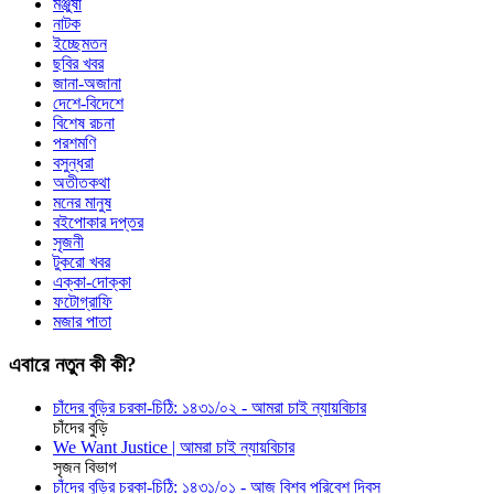
মঞ্জুষা
নাটক
ইচ্ছেমতন
ছবির খবর
জানা-অজানা
দেশে-বিদেশে
বিশেষ রচনা
পরশমণি
বসুন্ধরা
অতীতকথা
মনের মানুষ
বইপোকার দপ্তর
সৃজনী
টুকরো খবর
এক্কা-দোক্কা
ফটোগ্রাফি
মজার পাতা
এবারে নতুন কী কী?
চাঁদের বুড়ির চরকা-চিঠি: ১৪৩১/০২ - আমরা চাই ন্যায়বিচার
চাঁদের বুড়ি
We Want Justice | আমরা চাই ন্যায়বিচার
সৃজন বিভাগ
চাঁদের বুড়ির চরকা-চিঠি: ১৪৩১/০১ - আজ বিশ্ব পরিবেশ দিবস