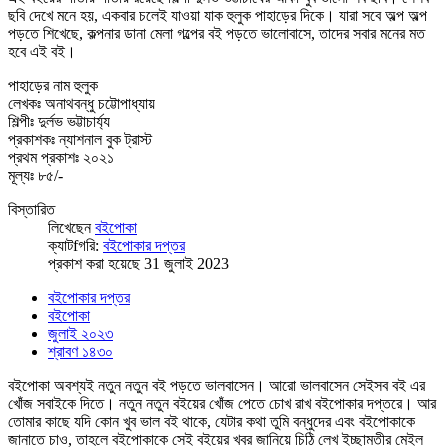
ছবি দেখে মনে হয়, একবার চলেই যাওয়া যাক হুলুক পাহাড়ের দিকে। যারা সবে অল্প অল্প
পড়তে শিখেছে, কল্পনার ডানা মেলা গল্পের বই পড়তে ভালোবাসে, তাদের সবার মনের মত
হবে এই বই।
পাহাড়ের নাম হুলুক
লেখকঃ অনাথবন্ধু চট্টোপাধ্যায়
শিল্পীঃ দুর্লভ ভট্টাচার্য্য
প্রকাশকঃ ন্যাশনাল বুক ট্রাস্ট
প্রথম প্রকাশঃ ২০২১
মূল্যঃ ৮৫/-
বিস্তারিত
লিখেছেন
বইপোকা
ক্যাটfগরি:
বইপোকার দপ্তর
প্রকাশ করা হয়েছে 31 জুলাই 2023
বইপোকার দপ্তর
বইপোকা
জুলাই ২০২৩
শ্রাবণ ১৪৩০
বইপোকা অবশ্যই নতুন নতুন বই পড়তে ভালবাসেন। আরো ভালবাসেন সেইসব বই এর
খোঁজ সবাইকে দিতে। নতুন নতুন বইয়ের খোঁজ পেতে চোখ রাখ বইপোকার দপ্তরে। আর
তোমার কাছে যদি কোন খুব ভাল বই থাকে, যেটার কথা তুমি বন্ধুদের এবং বইপোকাকে
জানাতে চাও, তাহলে বইপোকাকে সেই বইয়ের খবর জানিয়ে চিঠি লেখ ইচ্ছামতীর মেইল