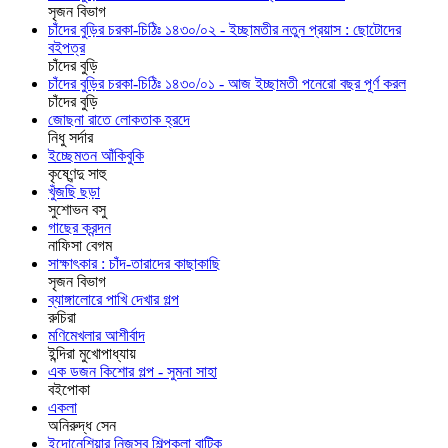
সৃজন বিভাগ
চাঁদের বুড়ির চরকা-চিঠিঃ ১৪৩০/০২ - ইচ্ছামতীর নতুন প্রয়াস : ছোটোদের
বইপত্র
চাঁদের বুড়ি
চাঁদের বুড়ির চরকা-চিঠিঃ ১৪৩০/০১ - আজ ইচ্ছামতী পনেরো বছর পূর্ণ করল
চাঁদের বুড়ি
জোছনা রাতে লোকতাক হ্রদে
নিধু সর্দার
ইচ্ছেমতন আঁকিবুকি
কৃষ্ণেন্দু সাহু
খুঁজছি ছড়া
সুশোভন বসু
গাছের ক্রন্দন
নাফিসা বেগম
সাক্ষাৎকার : চাঁদ-তারাদের কাছাকাছি
সৃজন বিভাগ
ব্যাঙ্গালোরে পাখি দেখার গল্প
রুচিরা
মণিমেখলার আশীর্বাদ
ইন্দিরা মুখোপাধ্যায়
এক ডজন কিশোর গল্প - সুমনা সাহা
বইপোকা
একলা
অনিরুদ্ধ সেন
ইন্দোনেশিয়ার নিজস্ব শিল্পকলা বাটিক