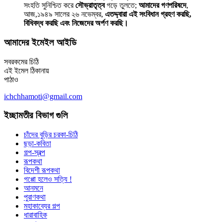
সংহতি সুনিশ্চিত করে
সৌভ্রাতৃত্ব
গড়ে তুলতে;
আমাদের গণপরিষদে
,
আজ,১৯৪৯ সালের ২৬ নভেম্বর,
এতদ্দ্বারা এই সংবিধান গ্রহণ করছি,
বিধিবদ্ধ করছি এবং নিজেদের অর্পণ করছি।
আমাদের ইমেইল আইডি
সবরকমের চিঠি
এই ইমেল ঠিকানায়
পাঠাও
ichchhamoti@gmail.com
ইচ্ছামতীর বিভাগ গুলি
চাঁদের বুড়ির চরকা-চিঠি
ছড়া-কবিতা
গল্প-স্বল্প
রূপকথা
বিদেশী রূপকথা
গপ্পো হলেও সত্যি !
আনমনে
পুরাণকথা
মহাকাব্যের গল্প
ধারাবাহিক