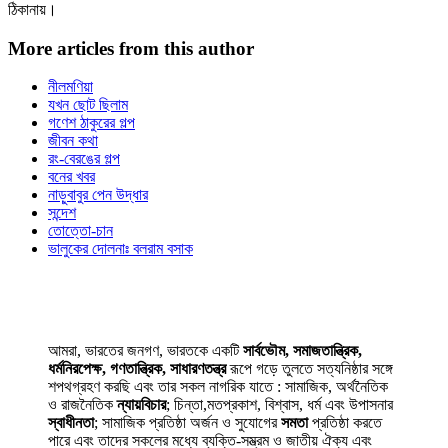
ঠিকানায়।
More articles from this author
নীলমণিয়া
যখন ছোট ছিলাম
গণেশ ঠাকুরের গল্প
জীবন কথা
রং-বেরঙের গল্প
বনের খবর
নাড়ুবাবুর পেন উদ্ধার
সন্দেশ
তোত্তো-চান
ভালুকের দোলনাঃ বলরাম বসাক
আমরা, ভারতের জনগণ, ভারতকে একটি
সার্বভৌম, সমাজতান্ত্রিক,
ধর্মনিরপেক্ষ, গণতান্ত্রিক, সাধারণতন্ত্র
রূপে গড়ে তুলতে সত্যনিষ্ঠার সঙ্গে
শপথগ্রহণ করছি এবং তার সকল নাগরিক যাতে : সামাজিক, অর্থনৈতিক
ও রাজনৈতিক
ন্যায়বিচার
; চিন্তা,মতপ্রকাশ, বিশ্বাস, ধর্ম এবং উপাসনার
স্বাধীনতা
; সামাজিক প্রতিষ্ঠা অর্জন ও সুযোগের
সমতা
প্রতিষ্ঠা করতে
পারে এবং তাদের সকলের মধ্যে ব্যক্তি-সম্ভ্রম ও জাতীয় ঐক্য এবং