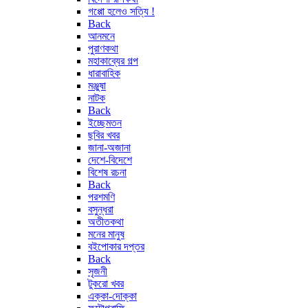
গপ্পো হলেও সত্যি !
Back
আনমনে
পুরাণকথা
মহাকাব্যের গল্প
ধারাবাহিক
মঞ্জুষা
নাটক
Back
ইচ্ছেমতন
ছবির খবর
জানা-অজানা
দেশে-বিদেশে
বিশেষ রচনা
Back
পরশমণি
বসুন্ধরা
অতীতকথা
মনের মানুষ
বইপোকার দপ্তর
Back
সৃজনী
টুকরো খবর
এক্কা-দোক্কা