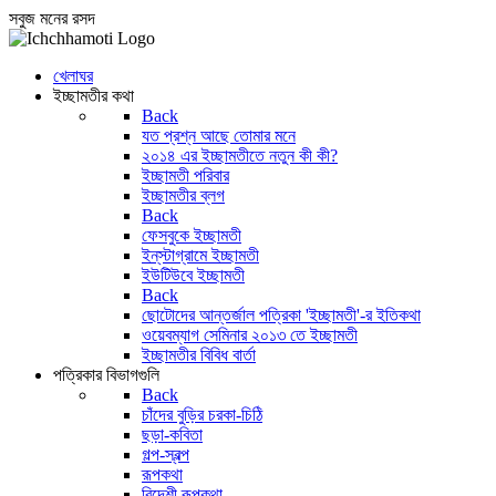
সবুজ মনের রসদ
খেলাঘর
ইচ্ছামতীর কথা
Back
যত প্রশ্ন আছে তোমার মনে
২০১৪ এর ইচ্ছামতীতে নতুন কী কী?
ইচ্ছামতী পরিবার
ইচ্ছামতীর ব্লগ
Back
ফেসবুকে ইচ্ছামতী
ইন্‌স্টাগ্রামে ইচ্ছামতী
ইউটিউবে ইচ্ছামতী
Back
ছোটোদের আন্তর্জাল পত্রিকা 'ইচ্ছামতী'-র ইতিকথা
ওয়েবম্যাগ সেমিনার ২০১৩ তে ইচ্ছামতী
ইচ্ছামতীর বিবিধ বার্তা
পত্রিকার বিভাগগুলি
Back
চাঁদের বুড়ির চরকা-চিঠি
ছড়া-কবিতা
গল্প-স্বল্প
রূপকথা
বিদেশী রূপকথা