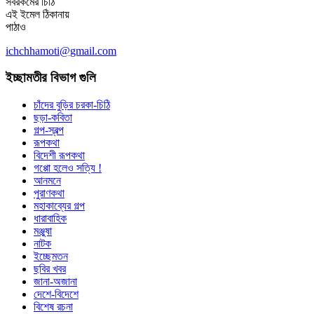
সবরকমের চিঠি
এই ইমেল ঠিকানায়
পাঠাও
ichchhamoti@gmail.com
ইচ্ছামতীর বিভাগ গুলি
চাঁদের বুড়ির চরকা-চিঠি
ছড়া-কবিতা
গল্প-স্বল্প
রূপকথা
বিদেশী রূপকথা
গপ্পো হলেও সত্যি !
আনমনে
পুরাণকথা
মহাকাব্যের গল্প
ধারাবাহিক
মঞ্জুষা
নাটক
ইচ্ছেমতন
ছবির খবর
জানা-অজানা
দেশে-বিদেশে
বিশেষ রচনা