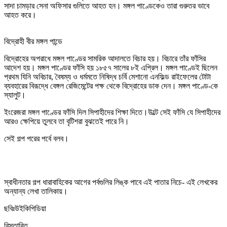
সাদা চামড়ার সেনা অফিসার গুলিতে আহত হন। মঙ্গল পাণ্ডেকেও তারা গুরুতর ভাবে
আহত করে।
বিদ্রোহী বীর মঙ্গল পান্ডে
বিদ্রোহের অপরাধে মঙ্গল পাণ্ডের সামরিক আদালতে বিচার হয়। বিচারে তাঁর ফাঁসির
আদেশ হয়। মঙ্গল পাণ্ডের ফাঁসি হয় ১৮৫৭ সালের ৮ই এপ্রিল। মঙ্গল পাণ্ডেই ছিলেন
প্রথম যিনি অবিচার, বৈষম্য ও ধর্মমতে নিষিদ্ধ চর্বি মেশানো এনফিল্ড রাইফেলের টোটা
ব্যবহারের বিরূদ্ধে বেঙ্গল রেজিমেন্টের পক্ষ থেকে বিদ্রোহের ডাক দেন। মঙ্গল পাণ্ডে-কে
স্যালুট।
ইংরেজরা মঙ্গল পাণ্ডের ফাঁসি দিল সিপাহীদের শিক্ষা দিতে।উল্টে সেই ফাঁসি যে সিপাহীদের
আরও ক্ষেপিয়ে তুলবে তা বৃটিশরা বুঝতেই পারে নি।
সেই গল্প পরের পর্বে বলব।
স্বাধীনতার গল্প ধারাবাহিকের আগের পর্বগুলির লিঙ্ক পাবে এই পাতার নিচে- এই লেখকের
অন্যান্য লেখা তালিকায়।
ছবিঃউইকিপিডিয়া
বিস্তারিত