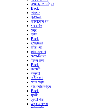
গপ্পো হলেও সত্যি !
Back
আনমনে
পুরাণকথা
মহাকাব্যের গল্প
ধারাবাহিক
মঞ্জুষা
নাটক
Back
ইচ্ছেমতন
ছবির খবর
জানা-অজানা
দেশে-বিদেশে
বিশেষ রচনা
Back
পরশমণি
বসুন্ধরা
অতীতকথা
মনের মানুষ
বইপোকার দপ্তর
Back
সৃজনী
টুকরো খবর
এক্কা-দোক্কা