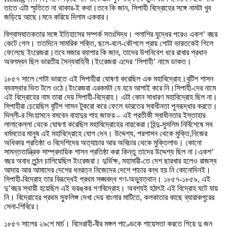
তাতে এটা স্মৃতিতে না থাকার-ই কথা।তবে কি জান, সিপাহী বিদ্রোহের সঙ্গে নামটা খুব
জড়িয়ে আছে।মনে করিয়ে দিলাম একবার।
বিশ্বাসঘাতকতার সঙ্গে ইতিহাসের সম্পর্ক সতঃসিদ্ধ। পলাশির যুদ্ধের পরেও একশ’ বছর
কেটে গেল। ততদিনে সামরিক শক্তি, ছলে-বলে-কৌশলে প্রায় গোটা ভারতকেই গিলে
ফেলেছে ইংরেজরা।তবে মজার ব্যাপার কি জান, তাদের উপনিবেশ ধরে রাখার প্রধান
অবলম্বন ছিল ভারতীয় সৈন্যবাহিনী।ইংরেজরা এদের ‘সিপাহী’ নামে ডাকত।
১৮৫৭ সালে গোটা ভারতে এই সিপাহীরা ঘোষণা করেছিল এক মহাবিদ্রোহ।বৃটিশ শাসন
ব্যবস্থার ভিত টলে ওঠে।ইংরেজরা এরকমটা যে হবে আশাই করে নি।সিপাহী-দের নামে
এই বিদ্রোহের নাম তারা দেয় সিপাহী-বিদ্রোহ। এটা কোন সাধারণ মহাবিদ্রোহ ছিল না।
সিপাহীরা চেয়েছিল বৃটিশ শাসন টুকরো করে ফেলে ভারতের স্বাধীনতা পুনরূদ্ধার করতে।
দিল্লী-র সিংহাসনে বসবেন বাহাদুর শাহ জাফর – এই প্রতীকী স্বাধীনতার ইস্তাহার
লালাকেল্লা থেকে ঘোষণা করেছিল মহাবিদ্রোহের নায়কেরা।হিন্দু-মুসলিম নির্বিশেষে সব
ধর্মমতের মানুষ এই মহাবিদ্রোহে যোগ দেন। উদ্দেশ্য, পরশাসন থেকে মুক্তি,নিজের
অধিকার প্রতিষ্ঠা ও বিদেশিদের অত্যাচার আর অবিচার থেকে মুক্তিলাভ। কোনো
সামন্ততান্ত্রিক সাম্প্রদায়িক শাসন প্রতিষ্ঠা করা কিন্তু তাদের উদ্দেশ্য ছিল না।একশ’
বছর অবাধ লুন্ঠন চালিয়েছিল ইংরেজরা। দুর্ভিক্ষ, মহামারী-তে দেশ ছারখার হলেও রাজস্ব
আদায় আর আমাদের দেশের ধনরত্ন নিজেদের দেশে পাচার বন্ধ হয় নি কোনোদিনই।
সিপাহী-বিদ্রোহ তার বিরূদ্ধেই প্রথম সঙ্ঘবদ্ধ গণ-অভ্যুত্থান। ১৮৫৭-১৮৫৯, এই
দু’বছর স্থায়ী হয়েছিল এই ভয়ঙ্কর গণবিদ্রোহ। অবশ্যই হঠাৎই এই বিদ্রোহ ঘটে যায়
নি। বিদ্রোহের প্রথম স্ফুলিঙ্গ দেখা দেয় বাংলার মাটিতে, কলকাতার কাছে ব্যারাকপুরের
সেনা-শিবিরে।
১৮৫৭ সালের ২৯শে মার্চ। বিদ্রোহী-বীর মঙ্গল পাণ্ডেকে শায়েস্তা করতে গিয়ে দু জন