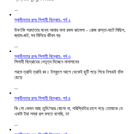
...
স্বাধীনতার গল্পঃ সিপাহী বিদ্রোহ- পর্ব ২
উফ!কি গরম!তার মধ্যে আবার নানা রকম ঝামেলা – রোজ রাস্তা-ঘাটে মিছিল,
জ্যাম-জট, সব মিলিয়ে জীবন বড়
...
স্বাধীনতার গল্পঃ সিপাহী বিদ্রোহ- পর্ব ৩
সিপাহী বিদ্রোহের নেতৃত্ব দিচ্ছেন নানাসাহেব
গরমে ত্রাহি ত্রাহি রব। ইস্কুলে আগে থেকেই ছুটি পড়ে গিয়ে নিশ্চয়ই হাঁফ
ছেড়ে
...
স্বাধীনতার গল্পঃ সিপাহী বিদ্রোহ- পর্ব ৪
কি গো কেমন আছ তুমি?আর বোলো না, পরিস্থিতির চাপে পড়ে তোমাকে যে
একটা ইয়া লম্বা গল্প বলতে বসেছি, তা
...