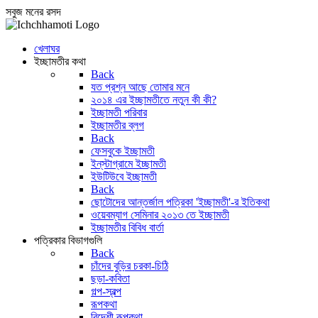
সবুজ মনের রসদ
খেলাঘর
ইচ্ছামতীর কথা
Back
যত প্রশ্ন আছে তোমার মনে
২০১৪ এর ইচ্ছামতীতে নতুন কী কী?
ইচ্ছামতী পরিবার
ইচ্ছামতীর ব্লগ
Back
ফেসবুকে ইচ্ছামতী
ইন্‌স্টাগ্রামে ইচ্ছামতী
ইউটিউবে ইচ্ছামতী
Back
ছোটোদের আন্তর্জাল পত্রিকা 'ইচ্ছামতী'-র ইতিকথা
ওয়েবম্যাগ সেমিনার ২০১৩ তে ইচ্ছামতী
ইচ্ছামতীর বিবিধ বার্তা
পত্রিকার বিভাগগুলি
Back
চাঁদের বুড়ির চরকা-চিঠি
ছড়া-কবিতা
গল্প-স্বল্প
রূপকথা
বিদেশী রূপকথা