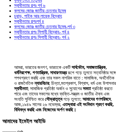
কৃষক নেতা তিতুমীর
স্বাধীনতার গল্পঃ পর্ব ৬
কলমের জোরঃ জাতীয় চেতনার উন্মেষ
চুয়াড়, পাইক আর লায়েক বিদ্রোহ
স্বাধীনতার গল্পঃপর্ব ৪
কলমের জোরঃ জাতীয় চেতনার উন্মেষ-পর্ব ৩
স্বাধীনতার গল্পঃ সিপাহী বিদ্রোহ- পর্ব ৪
স্বাধীনতার গল্পঃ সিপাহী বিদ্রোহ- পর্ব ২
আমরা, ভারতের জনগণ, ভারতকে একটি
সার্বভৌম, সমাজতান্ত্রিক,
ধর্মনিরপেক্ষ, গণতান্ত্রিক, সাধারণতন্ত্র
রূপে গড়ে তুলতে সত্যনিষ্ঠার সঙ্গে
শপথগ্রহণ করছি এবং তার সকল নাগরিক যাতে : সামাজিক, অর্থনৈতিক
ও রাজনৈতিক
ন্যায়বিচার
; চিন্তা,মতপ্রকাশ, বিশ্বাস, ধর্ম এবং উপাসনার
স্বাধীনতা
; সামাজিক প্রতিষ্ঠা অর্জন ও সুযোগের
সমতা
প্রতিষ্ঠা করতে
পারে এবং তাদের সকলের মধ্যে ব্যক্তি-সম্ভ্রম ও জাতীয় ঐক্য এবং
সংহতি সুনিশ্চিত করে
সৌভ্রাতৃত্ব
গড়ে তুলতে;
আমাদের গণপরিষদে
,
আজ,১৯৪৯ সালের ২৬ নভেম্বর,
এতদ্দ্বারা এই সংবিধান গ্রহণ করছি,
বিধিবদ্ধ করছি এবং নিজেদের অর্পণ করছি।
আমাদের ইমেইল আইডি