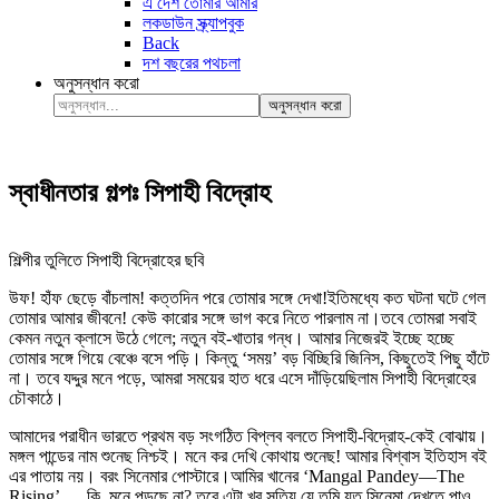
এ দেশ তোমার আমার
লকডাউন স্ক্র্যাপবুক
Back
দশ বছরের পথচলা
অনুসন্ধান করো
অনুসন্ধান করো
স্বাধীনতার গল্পঃ সিপাহী বিদ্রোহ
শিল্পীর তুলিতে সিপাহী বিদ্রোহের ছবি
উফ! হাঁফ ছেড়ে বাঁচলাম! কত্তদিন পরে তোমার সঙ্গে দেখা!ইতিমধ্যে কত ঘটনা ঘটে গেল
তোমার আমার জীবনে! কেউ কারোর সঙ্গে ভাগ করে নিতে পারলাম না।তবে তোমরা সবাই
কেমন নতুন ক্লাসে উঠে গেলে; নতুন বই-খাতার গন্ধ। আমার নিজেরই ইচ্ছে হচ্ছে
তোমার সঙ্গে গিয়ে বেঞ্চে বসে পড়ি। কিন্তু ‘সময়’ বড় বিচ্ছিরি জিনিস, কিছুতেই পিছু হাঁটে
না। তবে যদ্দুর মনে পড়ে, আমরা সময়ের হাত ধরে এসে দাঁড়িয়েছিলাম সিপাহী বিদ্রোহের
চৌকাঠে।
আমাদের পরাধীন ভারতে প্রথম বড় সংগঠিত বিপ্লব বলতে সিপাহী-বিদ্রোহ-কেই বোঝায়।
মঙ্গল পান্ডের নাম শুনেছ নিশ্চই। মনে কর দেখি কোথায় শুনেছ! আমার বিশ্বাস ইতিহাস বই
এর পাতায় নয়। বরং সিনেমার পোস্টারে।আমির খানের ‘Mangal Pandey—The
Rising’…. কি, মনে পড়ছে না? তবে এটা খুব সত্যি যে তুমি যত সিনেমা দেখতে পাও