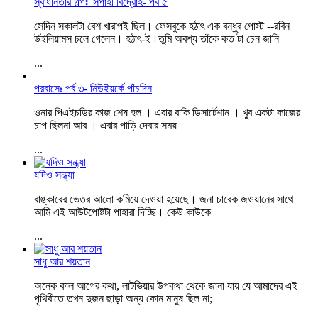
স্বাধীনতার গল্পঃ সিপাহী বিদ্রোহ- পর্ব ৫
সেদিন সকালটা বেশ খারাপই ছিল। ফেসবুকে হঠাৎ এক বন্ধুর পোস্ট --রবিন
উইলিয়ামস চলে গেলেন। হঠাৎ-ই।তুমি অবশ্য তাঁকে কত টা চেন জানি
...
পরবাসেঃ পর্ব ৩- নিউইয়র্কে পাঁচদিন
ওনার পিএইচডির কাজ শেষ হল । এবার বাকি ডিসার্টেশান । খুব একটা কাজের
চাপ ছিলনা আর । এবার পাড়ি দেবার সময়
...
যদিও সন্ধ্যা
বাঙ্কারের ভেতর আলো কমিয়ে দেওয়া হয়েছে। জনা চারেক জওয়ানের সাথে
আমি এই আউটপোষ্টটা পাহারা দিচ্ছি। কেউ কাউকে
...
সাধু আর শয়তান
অনেক কাল আগের কথা, লাটভিয়ার উপকথা থেকে জানা যায় যে আমাদের এই
পৃথিবীতে তখন দুজন ছাড়া অন্য কোন মানুষ ছিল না;