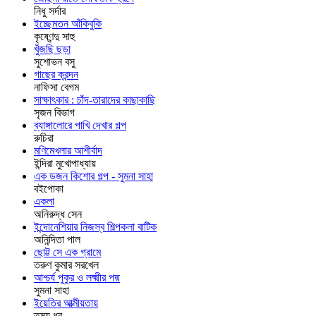
নিধু সর্দার
ইচ্ছেমতন আঁকিবুকি
কৃষ্ণেন্দু সাহু
খুঁজছি ছড়া
সুশোভন বসু
গাছের ক্রন্দন
নাফিসা বেগম
সাক্ষাৎকার : চাঁদ-তারাদের কাছাকাছি
সৃজন বিভাগ
ব্যাঙ্গালোরে পাখি দেখার গল্প
রুচিরা
মণিমেখলার আশীর্বাদ
ইন্দিরা মুখোপাধ্যায়
এক ডজন কিশোর গল্প - সুমনা সাহা
বইপোকা
একলা
অনিরুদ্ধ সেন
ইন্দোনেশিয়ার নিজস্ব শিল্পকলা বাটিক
অনিন্দিতা পাল
ছোট্ট সে এক গ্রামে
তরুণ কুমার সরখেল
আশ্চর্য পুকুর ও লক্ষ্মীর পদ্ম
সুমনা সাহা
ইয়েতির আত্মীয়তায়
তন্ময় ধর