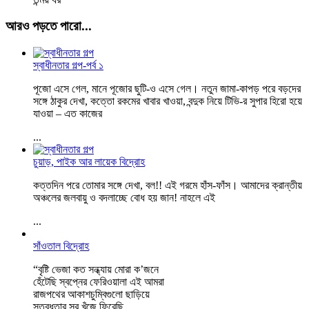
আরও পড়তে পারো...
স্বাধীনতার গল্প-পর্ব ১
পূজো এসে গেল, মানে পূজোর ছুটি-ও এসে গেল। নতুন জামা-কাপড় পরে বড়দের
সঙ্গে ঠাকুর দেখা, কত্তো রকমের খাবার খাওয়া, বন্দুক নিয়ে টিভি-র সুপার হিরো হয়ে
যাওয়া – এত কাজের
...
চুয়াড়, পাইক আর লায়েক বিদ্রোহ
কত্তদিন পরে তোমার সঙ্গে দেখা, বল!! এই গরমে হাঁস-ফাঁস। আমাদের ক্রান্তীয়
অঞ্চলের জলবায়ু ও বদলাচ্ছে বোধ হয় জান! নাহলে এই
...
সাঁওতাল বিদ্রোহ
“বৃষ্টি ভেজা কত সন্ধ্যায় মোরা ক’জনে
হেঁটেছি স্বপ্নের ফেরিওয়ালা এই আমরা
রাজপথের আকাশচুম্বিগুলো ছাড়িয়ে
স্তব্ধতার সুর খুঁজে ফিরেছি