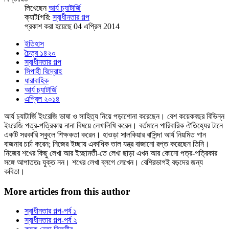
লিখেছেন
আর্য চ্যাটার্জি
ক্যাটfগরি:
স্বাধীনতার গল্প
প্রকাশ করা হয়েছে 04 এপ্রিল 2014
ইতিহাস
চৈত্র ১৪২০
স্বাধীনতার গল্প
সিপাহী বিদ্রোহ
ধারাবাহিক
আর্য চ্যাটার্জি
এপ্রিল ২০১৪
আর্য চ্যাটার্জি ইংরেজি ভাষা ও সাহিত্য নিয়ে পড়াশোনা করেছেন। বেশ কয়েকবছর বিভিন্ন
ইংরেজি পত্র-পত্রিকায় নানা বিষয়ে লেখালিখি করেন। বর্তমানে পারিবারিক ঐতিহ্যের টানে
একটি সরকারি স্কুলে শিক্ষকতা করেন। হাওড়া সালকিয়ার বাসিন্দা আর্য নিয়মিত গান
বাজনার চর্চা করেন; নিজের ইচ্ছায় একাধিক তাল যন্ত্র বাজানো রপ্ত করেছেন তিনি।
নিজের শখের কিছু লেখা আর ইচ্ছামতী-তে লেখা ছাড়া এখন আর কোনো পত্র-পত্রিকার
সঙ্গে আপাততঃ যুক্ত নন। শখের লেখা ব্লগে লেখেন। বেশিরভাগই বড়দের জন্য
কবিতা।
More articles from this author
স্বাধীনতার গল্প-পর্ব ১
স্বাধীনতার গল্প-পর্ব ২