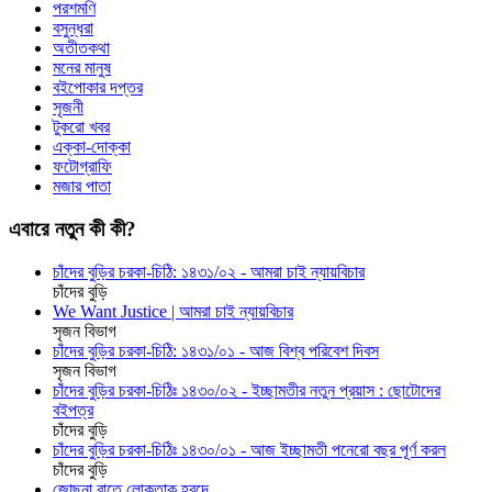
পরশমণি
বসুন্ধরা
অতীতকথা
মনের মানুষ
বইপোকার দপ্তর
সৃজনী
টুকরো খবর
এক্কা-দোক্কা
ফটোগ্রাফি
মজার পাতা
এবারে নতুন কী কী?
চাঁদের বুড়ির চরকা-চিঠি: ১৪৩১/০২ - আমরা চাই ন্যায়বিচার
চাঁদের বুড়ি
We Want Justice | আমরা চাই ন্যায়বিচার
সৃজন বিভাগ
চাঁদের বুড়ির চরকা-চিঠি: ১৪৩১/০১ - আজ বিশ্ব পরিবেশ দিবস
সৃজন বিভাগ
চাঁদের বুড়ির চরকা-চিঠিঃ ১৪৩০/০২ - ইচ্ছামতীর নতুন প্রয়াস : ছোটোদের
বইপত্র
চাঁদের বুড়ি
চাঁদের বুড়ির চরকা-চিঠিঃ ১৪৩০/০১ - আজ ইচ্ছামতী পনেরো বছর পূর্ণ করল
চাঁদের বুড়ি
জোছনা রাতে লোকতাক হ্রদে