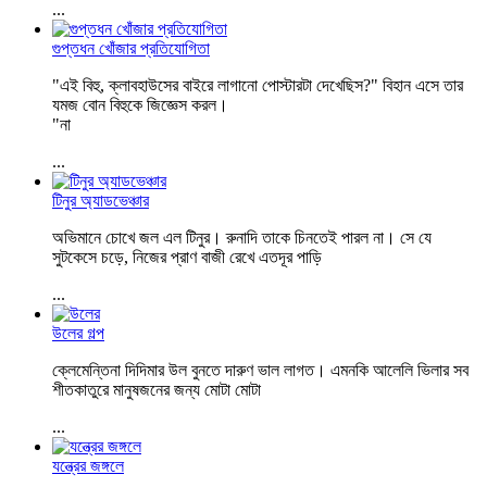
...
গুপ্তধন খোঁজার প্রতিযোগিতা
"এই বিহু, ক্লাবহাউসের বাইরে লাগানো পোস্টারটা দেখেছিস?" বিহান এসে তার
যমজ বোন বিহুকে জিজ্ঞেস করল।
"না
...
টিনুর অ্যাডভেঞ্চার
অভিমানে চোখে জল এল টিনুর। রুনাদি তাকে চিনতেই পারল না। সে যে
সুটকেসে চড়ে, নিজের প্রাণ বাজী রেখে এতদূর পাড়ি
...
উলের গল্প
ক্লেমেন্তিনা দিদিমার উল বুনতে দারুণ ভাল লাগত। এমনকি আলেলি ভিলার সব
শীতকাতুরে মানুষজনের জন্য মোটা মোটা
...
যন্ত্রের জঙ্গলে