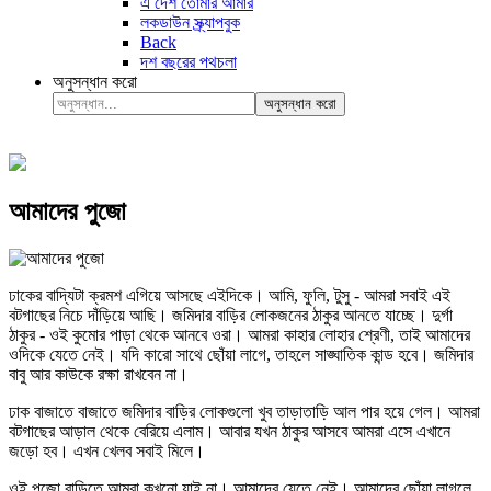
এ দেশ তোমার আমার
লকডাউন স্ক্র্যাপবুক
Back
দশ বছরের পথচলা
অনুসন্ধান করো
অনুসন্ধান করো
আমাদের পুজো
ঢাকের বাদ্যিটা ক্রমশ এগিয়ে আসছে এইদিকে। আমি, ফুলি, টুসু - আমরা সবাই এই
বটগাছের নিচে দাঁড়িয়ে আছি। জমিদার বাড়ির লোকজনের ঠাকুর আনতে যাচ্ছে। দুর্গা
ঠাকুর - ওই কুমোর পাড়া থেকে আনবে ওরা। আমরা কাহার লোহার শ্রেণী, তাই আমাদের
ওদিকে যেতে নেই। যদি কারো সাথে ছোঁয়া লাগে, তাহলে সাঙ্ঘাতিক কান্ড হবে। জমিদার
বাবু আর কাউকে রক্ষা রাখবেন না।
ঢাক বাজাতে বাজাতে জমিদার বাড়ির লোকগুলো খুব তাড়াতাড়ি আল পার হয়ে গেল। আমরা
বটগাছের আড়াল থেকে বেরিয়ে এলাম। আবার যখন ঠাকুর আসবে আমরা এসে এখানে
জড়ো হব। এখন খেলব সবাই মিলে।
ওই পুজো বাড়িতে আমরা কখনো যাই না। আমাদের যেতে নেই। আমাদের ছোঁয়া লাগলে