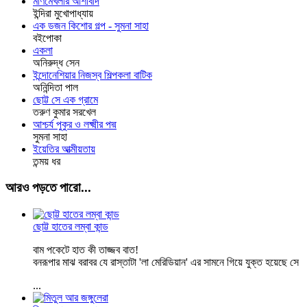
মণিমেখলার আশীর্বাদ
ইন্দিরা মুখোপাধ্যায়
এক ডজন কিশোর গল্প - সুমনা সাহা
বইপোকা
একলা
অনিরুদ্ধ সেন
ইন্দোনেশিয়ার নিজস্ব শিল্পকলা বাটিক
অনিন্দিতা পাল
ছোট্ট সে এক গ্রামে
তরুণ কুমার সরখেল
আশ্চর্য পুকুর ও লক্ষ্মীর পদ্ম
সুমনা সাহা
ইয়েতির আত্মীয়তায়
তন্ময় ধর
আরও পড়তে পারো...
ছোট্ট হাতের লম্বা কান্ড
বাম পকেটে হাত কী তাজ্জব বাত!
বনরূপার মাঝ বরাবর যে রাস্তাটা 'লা মেরিডিয়ান' এর সামনে গিয়ে যুক্ত হয়েছে সে
...