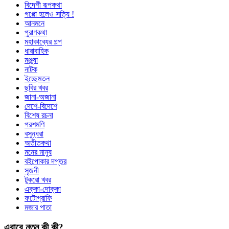
বিদেশী রূপকথা
গপ্পো হলেও সত্যি !
আনমনে
পুরাণকথা
মহাকাব্যের গল্প
ধারাবাহিক
মঞ্জুষা
নাটক
ইচ্ছেমতন
ছবির খবর
জানা-অজানা
দেশে-বিদেশে
বিশেষ রচনা
পরশমণি
বসুন্ধরা
অতীতকথা
মনের মানুষ
বইপোকার দপ্তর
সৃজনী
টুকরো খবর
এক্কা-দোক্কা
ফটোগ্রাফি
মজার পাতা
এবারে নতুন কী কী?