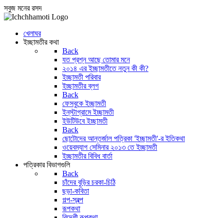
সবুজ মনের রসদ
খেলাঘর
ইচ্ছামতীর কথা
Back
যত প্রশ্ন আছে তোমার মনে
২০১৪ এর ইচ্ছামতীতে নতুন কী কী?
ইচ্ছামতী পরিবার
ইচ্ছামতীর ব্লগ
Back
ফেসবুকে ইচ্ছামতী
ইন্‌স্টাগ্রামে ইচ্ছামতী
ইউটিউবে ইচ্ছামতী
Back
ছোটোদের আন্তর্জাল পত্রিকা 'ইচ্ছামতী'-র ইতিকথা
ওয়েবম্যাগ সেমিনার ২০১৩ তে ইচ্ছামতী
ইচ্ছামতীর বিবিধ বার্তা
পত্রিকার বিভাগগুলি
Back
চাঁদের বুড়ির চরকা-চিঠি
ছড়া-কবিতা
গল্প-স্বল্প
রূপকথা
বিদেশী রূপকথা