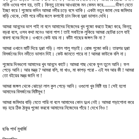
নাকি ওদের পাপ হয়, তাই। কিন্তু ঢাকের আওয়াজে মন কেমন করে..........ভীষণ যেতে
ইচ্ছা করে ! পুজোর কদিন আমরা নদীর চড়ে বসে থাকি। একটা নতুন জামা দেয় জমিদার
বাড়ি থেকে, সেটা পরে নদীর জলে কলাবৌ চান কিংবা দুগ্গা ভাসান দেখি।
আমরা আনন্দের ভাগ পাই না বলে আমাদের নিজেদের খুব পুজো করতে ইচ্ছা করে, কিন্তু
বড়রা বলে, ওসব কথা মনেও আনা পাপ ! তাই সবাইকে লুকিয়ে আমরা ছোটরা চলে যাই
বাবলা বনের দিকে। ওখানে কেউ যায় না। কাঁটা গাছের জঙ্গল কি না ?
আমরা ওখানে মাটি দিয়ে দুগ্গা গড়ি। লাল শালু পড়াই। রোজ পুজো করি। তারপর দুগ্গা
বিসর্জনের দিন নদীতে ভাসান দিই। কেউ জানতে পারে না ! আমরা কাউকে বলি না।
পুজোর দিনগুলো আমাদের খুব আনন্দে কাটে। আমরা গাছ থেকে ফুল তুলে আনি। ফল
পেড়ে আনি। আর মন্ত্র ? আমরা বলি, মা খাও, মা কাপড় পরো - এই সব আর কী ! আমরা
তো বইয়ের মন্ত্র জানি না !
আমরা জঙ্গল থেকে ঝোড়ো লাল কুল পেড়ে আনি। ওগুলো খুব মিষ্টি হয় ! সেই হলো
আমাদের বিসর্জনের মিষ্টিমুখ !
আমরা জমিদার বাড়ি যেতে পারি না বলে আমাদের কোন দুঃখ নেই। আমরা পড়াশোনা করে
বড় হয়ে ঠিক ঠাকুর পুজো করবো আমাদের নিজেদের গাঁয়ে ! দেখে নিও !
ছবিঃ পার্থ মুখার্জি