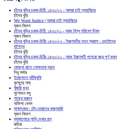
চাঁদের বুড়ির চরকা-চিঠি: ১৪৩১/০২ - আমরা চাই ন্যায়বিচার
চাঁদের বুড়ি
We Want Justice | আমরা চাই ন্যায়বিচার
সৃজন বিভাগ
চাঁদের বুড়ির চরকা-চিঠি: ১৪৩১/০১ - আজ বিশ্ব পরিবেশ দিবস
সৃজন বিভাগ
চাঁদের বুড়ির চরকা-চিঠিঃ ১৪৩০/০২ - ইচ্ছামতীর নতুন প্রয়াস : ছোটোদের
বইপত্র
চাঁদের বুড়ি
চাঁদের বুড়ির চরকা-চিঠিঃ ১৪৩০/০১ - আজ ইচ্ছামতী পনেরো বছর পূর্ণ করল
চাঁদের বুড়ি
জোছনা রাতে লোকতাক হ্রদে
নিধু সর্দার
ইচ্ছেমতন আঁকিবুকি
কৃষ্ণেন্দু সাহু
খুঁজছি ছড়া
সুশোভন বসু
গাছের ক্রন্দন
নাফিসা বেগম
সাক্ষাৎকার : চাঁদ-তারাদের কাছাকাছি
সৃজন বিভাগ
ব্যাঙ্গালোরে পাখি দেখার গল্প
রুচিরা