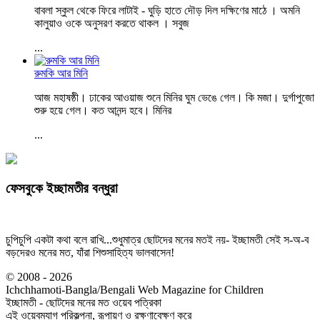
বাবলা স্কুল থেকে ফিরে লাটাই - ঘুড়ি হাতে দৌড় দিল দক্ষিণের মাঠে । অমনি
কালুয়াও ওকে অনুসরণ করতে থাকল । সবুজ
...
রুমকি আর মিনি
আজ মহাষষ্ঠী। ঢাকের আওয়াজ শুনে মিনির ঘুম ভেঙে গেল। কি মজা। দুর্গাপুজো
শুরু হয়ে গেল। কত আনন্দ হবে। মিনির
...
ফেসবুকে ইচ্ছামতীর বন্ধুরা
চুপিচুপি একটা কথা বলে রাখি...শুধুমাত্র ছোটদের মনের মতই নয়- ইচ্ছামতী সেই স-অ-ব
বড়দেরও মনের মত, যাঁরা শিশুসাহিত্য ভালবাসেন!
© 2008 - 2026
Ichchhamoti-Bangla/Bengali Web Magazine for Children
ইচ্ছামতী - ছোটদের মনের মত ওয়েব পত্রিকা
এই ওয়েবম্যাগ পরিকল্পনা, রূপায়ণ ও রক্ষণাবেক্ষণ করে