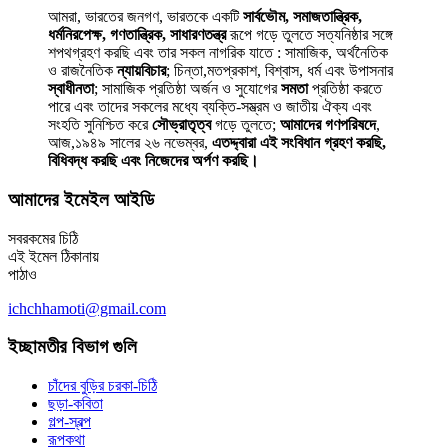
আমরা, ভারতের জনগণ, ভারতকে একটি
সার্বভৌম, সমাজতান্ত্রিক,
ধর্মনিরপেক্ষ, গণতান্ত্রিক, সাধারণতন্ত্র
রূপে গড়ে তুলতে সত্যনিষ্ঠার সঙ্গে
শপথগ্রহণ করছি এবং তার সকল নাগরিক যাতে : সামাজিক, অর্থনৈতিক
ও রাজনৈতিক
ন্যায়বিচার
; চিন্তা,মতপ্রকাশ, বিশ্বাস, ধর্ম এবং উপাসনার
স্বাধীনতা
; সামাজিক প্রতিষ্ঠা অর্জন ও সুযোগের
সমতা
প্রতিষ্ঠা করতে
পারে এবং তাদের সকলের মধ্যে ব্যক্তি-সম্ভ্রম ও জাতীয় ঐক্য এবং
সংহতি সুনিশ্চিত করে
সৌভ্রাতৃত্ব
গড়ে তুলতে;
আমাদের গণপরিষদে
,
আজ,১৯৪৯ সালের ২৬ নভেম্বর,
এতদ্দ্বারা এই সংবিধান গ্রহণ করছি,
বিধিবদ্ধ করছি এবং নিজেদের অর্পণ করছি।
আমাদের ইমেইল আইডি
সবরকমের চিঠি
এই ইমেল ঠিকানায়
পাঠাও
ichchhamoti@gmail.com
ইচ্ছামতীর বিভাগ গুলি
চাঁদের বুড়ির চরকা-চিঠি
ছড়া-কবিতা
গল্প-স্বল্প
রূপকথা