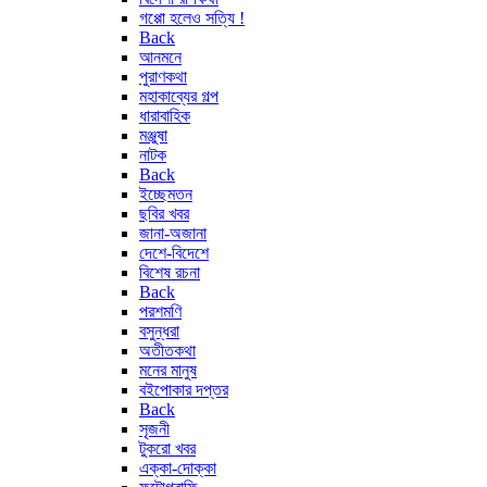
গপ্পো হলেও সত্যি !
Back
আনমনে
পুরাণকথা
মহাকাব্যের গল্প
ধারাবাহিক
মঞ্জুষা
নাটক
Back
ইচ্ছেমতন
ছবির খবর
জানা-অজানা
দেশে-বিদেশে
বিশেষ রচনা
Back
পরশমণি
বসুন্ধরা
অতীতকথা
মনের মানুষ
বইপোকার দপ্তর
Back
সৃজনী
টুকরো খবর
এক্কা-দোক্কা