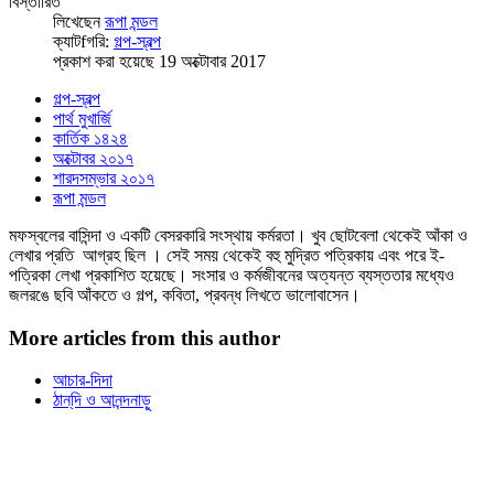
বিস্তারিত
লিখেছেন
রূপা মন্ডল
ক্যাটfগরি:
গল্প-স্বল্প
প্রকাশ করা হয়েছে 19 অক্টোবার 2017
গল্প-স্বল্প
পার্থ মুখার্জি
কার্তিক ১৪২৪
অক্টোবর ২০১৭
শারদসম্ভার ২০১৭
রূপা মন্ডল
মফস্বলের বাসিন্দা ও একটি বেসরকারি সংস্থায় কর্মরতা। খুব ছোটবেলা থেকেই আঁকা ও
লেখার প্রতি আগ্রহ ছিল । সেই সময় থেকেই বহু মুদ্রিত পত্রিকায় এবং পরে ই-
পত্রিকা লেখা প্রকাশিত হয়েছে। সংসার ও কর্মজীবনের অত্যন্ত ব্যস্ততার মধ্যেও
জলরঙে ছবি আঁকতে ও গল্প, কবিতা, প্রবন্ধ লিখতে ভালোবাসেন।
More articles from this author
আচার-দিদা
ঠান্‌দি ও আনন্দনাড়ু