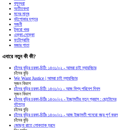
বসুন্ধরা
অতীতকথা
মনের মানুষ
বইপোকার দপ্তর
সৃজনী
টুকরো খবর
এক্কা-দোক্কা
ফটোগ্রাফি
মজার পাতা
এবারে নতুন কী কী?
চাঁদের বুড়ির চরকা-চিঠি: ১৪৩১/০২ - আমরা চাই ন্যায়বিচার
চাঁদের বুড়ি
We Want Justice | আমরা চাই ন্যায়বিচার
সৃজন বিভাগ
চাঁদের বুড়ির চরকা-চিঠি: ১৪৩১/০১ - আজ বিশ্ব পরিবেশ দিবস
সৃজন বিভাগ
চাঁদের বুড়ির চরকা-চিঠিঃ ১৪৩০/০২ - ইচ্ছামতীর নতুন প্রয়াস : ছোটোদের
বইপত্র
চাঁদের বুড়ি
চাঁদের বুড়ির চরকা-চিঠিঃ ১৪৩০/০১ - আজ ইচ্ছামতী পনেরো বছর পূর্ণ করল
চাঁদের বুড়ি
জোছনা রাতে লোকতাক হ্রদে