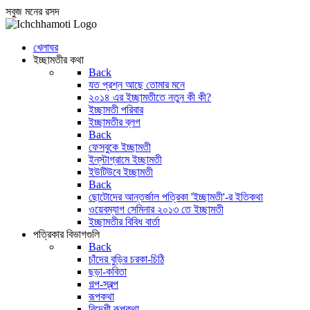
সবুজ মনের রসদ
খেলাঘর
ইচ্ছামতীর কথা
Back
যত প্রশ্ন আছে তোমার মনে
২০১৪ এর ইচ্ছামতীতে নতুন কী কী?
ইচ্ছামতী পরিবার
ইচ্ছামতীর ব্লগ
Back
ফেসবুকে ইচ্ছামতী
ইন্‌স্টাগ্রামে ইচ্ছামতী
ইউটিউবে ইচ্ছামতী
Back
ছোটোদের আন্তর্জাল পত্রিকা 'ইচ্ছামতী'-র ইতিকথা
ওয়েবম্যাগ সেমিনার ২০১৩ তে ইচ্ছামতী
ইচ্ছামতীর বিবিধ বার্তা
পত্রিকার বিভাগগুলি
Back
চাঁদের বুড়ির চরকা-চিঠি
ছড়া-কবিতা
গল্প-স্বল্প
রূপকথা
বিদেশী রূপকথা