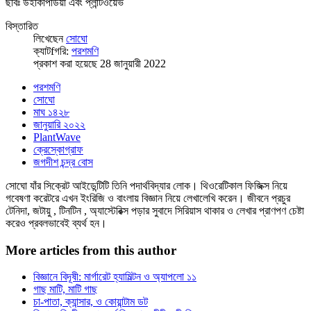
ছবিঃ উইকিপিডিয়া এবং প্লান্টওয়েভ
বিস্তারিত
লিখেছেন
সোঘো
ক্যাটfগরি:
পরশমণি
প্রকাশ করা হয়েছে 28 জানুয়ারী 2022
পরশমণি
সোঘো
মাঘ ১৪২৮
জানুয়ারি ২০২২
PlantWave
ক্রেস্কোগ্রাফ
জগদীশ চন্দ্র বোস
সোঘো যাঁর সিক্রেট আইডেন্টিটি তিনি পদার্থবিদ্যার লোক। থিওরেটিকাল ফিজিক্স নিয়ে
গবেষণা করেটরে এখন ইংরিজি ও বাংলায় বিজ্ঞান নিয়ে লেখালেখি করেন। জীবনে প্রচুর
টেনিদা, জটায়ু , টিনটিন , অ্যাস্টেরিক্স পড়ার সুবাদে সিরিয়াস থাকার ও লেখার প্রাণপণ চেষ্টা
করেও প্রবলভাবেই ব্যর্থ হন।
More articles from this author
বিজ্ঞানে বিদূষী: মার্গারেট হ্যামিল্টন ও অ্যাপলো ১১
গাছ মাটি, মাটি গাছ
চা-পাতা, ক্যান্সার, ও কোয়ান্টাম ডট