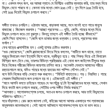
না। একদম শুদ্ধ জল, ধর আমরা ল্যাবে যে ডিস্টিল্ড ওয়াটার ব্যবহার করি, তার মধ্য দিয়ে
বিদ্যুৎ যেতে পারবে না। কেননা তার মধ্যে কোন ion নেই। নুন দিলে ion তৈরি হবে,
সেই ion দিয়েই বিদ্যুৎ চলাচল করবে।”
সঙ্গীত তখনও চলছিল। ওঠানাম আছে, বাড়াকমা আছে, শুনে মনেই হতে পারে মানুষে
বাজাচ্ছে। জিজ্ঞেস করলাম। “আচ্ছা প্রফেসর — থুড়ি, জেসি, গাছের মধ্যে দিয়ে
বিদ্যুৎ চলাচল করে তো বুঝলুম। কিন্তু তাহলে এই সঙ্গীত তৈরি হচ্ছে কীভাবে?”
জেসি স্মিত হাসলেন। “জেসি বলে ডাকার জন্য ধন্যবাদ। চলবে, প্রফেসর বড্ড
ফর্মাল।”
ফের ঘাড়ের এক্সার্সাইজ হল। একটু হাসার চেষ্টাও করলাম।
“গুড কোয়েশ্চেন,” জেসি ব্ল্যাকবোর্ডে ফিরে গিয়ে বললেন, “মাটিতে জল থাকে, তাতে
প্রচুর মিনারেল লবণ ইত্যাদি মিশে থাকে, দ্রবীভূত হয়ে। গাছ শিকড় দিয়ে এই মিনারেল
মিশ্রিত জল টেনে নেয়, তারপর বিভিন্ন প্রক্রিয়ায় এই নোনা জল জাইলেম টিস্যুর মধ্য
দিয়ে নিজের শরীরের বিভিন্ন জায়গায় চালিত করে। অনেকটা যেভাবে আমাদের শরীরে
রক্তচলাচল করে, যদিও গাছের মধ্যে হৃদয়ের মত পাম্পিং স্টেশন নেই।”
বলে উনি নিজের নাড়ি দেখতে শুরু করলেন। “মিনিটে বাহাত্তর। গড়। নিয়মিত। গাছে
সেরকম নিয়মিতভাবে জল চলাচল হয় না। এইজন্যই এই সঙ্গীত।”
“মানে আপনি বলতে চাইছেন গাছের যে অংশটুকু দু'টো ইলেক্ট্রোডের মধ্যে আছে, সেখান
দিয়ে কতটা জল চলাচল করছে, সেইটার ওপর সঙ্গীত নির্ভর করছে?”
“আলবাত। সালোকসংশ্লেষ চলছে, অতএব জলও চলাচল করবে, আর তাই বিদ্যুতের
পরিমাণও পাল্টাবে।”
সরে দাঁড়ালাম। রেড রুমে জানলা নেই, বাইরের আলো আসার একমাত্র পথ ল্যাবঘরের
মানুষসমান জানলাগুলো। সেই আলো আটকালে সালোকসংশ্লেষ হবে না ভাল করে।