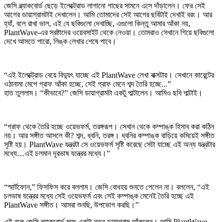
জেসি ব্ল্যাকবোর্ড ছেড়ে ইলেক্ট্রোড লাগানো গাছের সামনে এসে দাঁড়ালেন। ফের সেই
আগের ডায়াগ্রামটাই দেখালেন। আমি তোমাদের সেই আগের ছবিটাই দেখাই বরং। আর
হ্যাঁ, বলে রাখা ভাল, এই যে ছবিগুলো দেখাচ্ছি, এগুলো কিন্তু আমার আঁকা নয়,
PlantWave-এর স্রষ্টাদের ওয়েবসাইট থেকে নেওয়া। তোমরাও সেখানে গিয়ে ছবিগুলো
দেখে আসতে পারো, লিঙ্ক লেখার শেষে পাবে।
“এই ইলেক্ট্রোড বেয়ে বিদ্যুৎ যাচ্ছে এই PlantWave লেখা বাক্সটায়। সেখানে কারেন্টের
ওঠানামা মেপে গ্রাফ আঁকা হচ্ছে, সেই গ্রাফ মেনে শব্দ তৈরি হচ্ছে...”
হাত তুললাম। “কীভাবে?” জেসি ডায়াগ্রামটা একটু পাল্টালেন। আমিও ছবি পাল্টাই।
“গ্রাফ থেকে তৈরি হচ্ছে ওয়েভফর্ম, তরঙ্গরূপ। সেখান থেকে কম্পাঙ্ক হিসাব করা কঠিন
নয়। আর সঙ্গীত আসলে কী? শব্দ, ধ্বনি, তরঙ্গ। ধ্বনির কম্পাঙ্ক বাড়িয়ে কমিয়েই সঙ্গীত
সৃষ্টি হয়। PlantWave যন্ত্রটা সে ওয়েভফর্ম সৃষ্টি করেছে সেটা যাচ্ছে এই অন্য যন্ত্রটার
মধ্যে…এই চলমান দূরভাষ যন্ত্রের মধ্যে।”
“স্মার্টফোন,” ফিসফিস করে বললাম। জেসি বোধহয় শুনতে পেলেন না। বললেন, “এই
চলভাষ যন্ত্রের মধ্যে সেই ওয়েভফর্ম এবং সেই কম্পাঙ্ক মেনেই তৈরি হচ্ছে এই
PlantWave সঙ্গীত। আমরা শুনছি, উপভোগ করছি।”
এই বলে জেসি ব্ল্যাকবোর্ড মুছে একটা নতুন ডায়াগ্রাম আঁকলেন। আমি PlantWave