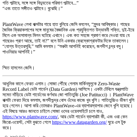
গতি পাল্টাবে, সঙ্গে সঙ্গে বিদ্যুতের পরিমাণ পাল্টাবে...”
“এবং তাতে সঙ্গীতও পাল্টাবে। বুঝেছি।”
PlantWave লেখা বাক্সটার গায়ে হাত বুলিয়ে জেসি বললেন, “সুন্দর আবিষ্কার। গাছের
জৈবিক ক্রিয়াকলাপের সঙ্গে মানুষের বৈজ্ঞানিক এবং প্রযুক্তিগত উদ্ভাবনী শক্তি, দুই-ইয়ে
মিলে এক অসামান্য মিলন ঘটেছে এখানে। এবং কত সহজে প্রমাণ করে দেওয়া যায় যে
গাছেরও প্রাণ আছে, তাই না?” বলে উনি একবার ক্রেস্কোগ্রাফটার দিকে তাকালেন।
“যোগ্য উত্তরসূরি,” আমি বললাম। “শুরুটা আপনিই করেছেন, জগদীশ চন্দ্র বসু।
পাওনিয়ার আপনিই।”
স্মিত হাসলেন জেসি।
আধুনিক কালে ফেরত এলাম। সোজা পৌঁছে গেলাম মার্কিনমুলুকে Zero-Waste
Record Label ডেটা গার্ডেন (Data Garden) আপিসে। একটা টেবিলে যন্ত্রপাতি
সমেত দাঁড়িয়ে ডেটা গার্ডেনের কর্ণধার জো পাতিতুচ্চি (Joe Patitucci) । PlantWave
বাক্সটা ফেরত দিয়ে বললাম, জগদীশ্চন্দ্র বোস ওঁদের কাজে খুব খুশি। পাতিতুচ্চিও ভীষণ খুশি
হয়ে গেলেন। আশা করি তোমরাও PlantWave-এর ব্যাপারস্যাপার জেনে খুশি হয়েছে।
এই বিষয়ে আরও জানতে চাইলে সোজা ওদের ওয়েবসাইটে চলে যাও,
https://www.plantwave.com/
, আর ডেটা গার্ডেন ব্যাপারটা কী, এবং ওরা কেন
জিরো-ওয়েস্ট, সেটা বুঝতে গেলে
https://www.datagarden.org/
ঘুরে এস টুক
করে।