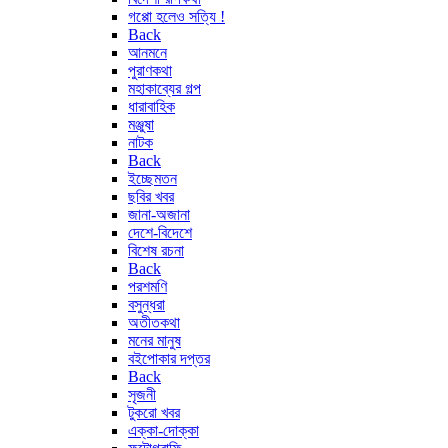
গপ্পো হলেও সত্যি !
Back
আনমনে
পুরাণকথা
মহাকাব্যের গল্প
ধারাবাহিক
মঞ্জুষা
নাটক
Back
ইচ্ছেমতন
ছবির খবর
জানা-অজানা
দেশে-বিদেশে
বিশেষ রচনা
Back
পরশমণি
বসুন্ধরা
অতীতকথা
মনের মানুষ
বইপোকার দপ্তর
Back
সৃজনী
টুকরো খবর
এক্কা-দোক্কা