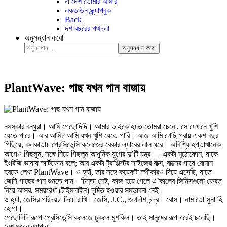
এ দেশ তোমার আমার
লকডাউন স্ক্র্যাপবুক
Back
দশ বছরের পথচলা
অনুসন্ধান করো
অনুসন্ধান করো
PlantWave: গাছ যখন গান বাজায়
নমস্কার বন্ধুরা। আমি গেছোদিদি। আমার ভাইকে হয়ত তোমরা চেনো, সে যেখানে খুশি
যেতে পারে। আর আমি? আমি যখন খুশি যেতে পারি। আজ আমি গেছি প্রায় একশ বছর
পিছিয়ে, কলকাতায় প্রেসিডেন্সি কলেজের বেকার ল্যাবের লাল ঘরে। অবিশ্যি হপ্তাখানেক
আগেও গিছলুম, সঙ্গে নিয়ে গিছলুম আধুনিক যুগের দু’টি যন্ত্র — একটা মুঠোফোন, যাকে
ইংরিজি ভাষায় স্মার্টফোন বলে; আর একটা ট্রাঞ্জিস্টর সাইজের বাক্স, বাক্সের গায়ে রোমান
হরফে লেখা PlantWave। ও হ্যাঁ, তার সঙ্গে কয়েকটা স্পীকারও দিয়ে এসেছি, যাতে
জেসি গাছের গান শুনতে পান। চিন্তা নেই, কাজ হয়ে গেলে এ’কালের জিনিসগুলো ফেরত
নিয়ে আসব, সময়রেখা (টাইমলাইন) দূষিত হওয়ার সম্ভাবনা নেই।
ও হ্যাঁ, জেসির পরিচয়টা দিয়ে রাখি। জেসি, J.C., জগদীশ চন্দ্র। বোস। নাম তো সুনা হি
হোগা।
গেছোদিদি রূপে প্রেসিডেন্সি কলেজে ঢুকলে মুশকিল। তাই মানুষের রূপ ধরেই চলেছি।
বেশ মজার ব্যাপার।