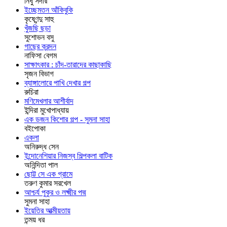
নিধু সর্দার
ইচ্ছেমতন আঁকিবুকি
কৃষ্ণেন্দু সাহু
খুঁজছি ছড়া
সুশোভন বসু
গাছের ক্রন্দন
নাফিসা বেগম
সাক্ষাৎকার : চাঁদ-তারাদের কাছাকাছি
সৃজন বিভাগ
ব্যাঙ্গালোরে পাখি দেখার গল্প
রুচিরা
মণিমেখলার আশীর্বাদ
ইন্দিরা মুখোপাধ্যায়
এক ডজন কিশোর গল্প - সুমনা সাহা
বইপোকা
একলা
অনিরুদ্ধ সেন
ইন্দোনেশিয়ার নিজস্ব শিল্পকলা বাটিক
অনিন্দিতা পাল
ছোট্ট সে এক গ্রামে
তরুণ কুমার সরখেল
আশ্চর্য পুকুর ও লক্ষ্মীর পদ্ম
সুমনা সাহা
ইয়েতির আত্মীয়তায়
তন্ময় ধর