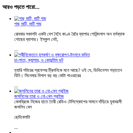
আরও পড়তে পারো...
গাছ মাটি, মাটি গাছ
রোববার সকালটা একটা বেশ হৈহৈ কাণ্ড রৈরৈ ব্যাপার গোবিন্দলাল অন হর্সব্যাক
গোছের ব্যাপার। ইস্কুল নেই,
...
চা-পাতা, ক্যান্সার, ও কোয়ান্টাম ডট
হ্যারি পটারের প্রফেসর ট্রিলনিকে মনে আছে? ওই যে, ডিভিনেশন পড়াতেন
যিনি। সিনেমায় বিশাল বড় বড় মোটা পাওয়ারের
...
জসলিনের তারা ও নো-বেল প্রাইজ
কেমব্রিজে নিজের হাতে তৈরী রেডিও টেলিস্কোপের সামনে দাঁড়িয়ে যুবাবয়সী
জসলিন বেল
ছোটবেলাটা
...