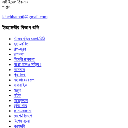
এই ইমেল ঠিকানায়
পাঠাও
ichchhamoti@gmail.com
ইচ্ছামতীর বিভাগ গুলি
চাঁদের বুড়ির চরকা-চিঠি
ছড়া-কবিতা
গল্প-স্বল্প
রূপকথা
বিদেশী রূপকথা
গপ্পো হলেও সত্যি !
আনমনে
পুরাণকথা
মহাকাব্যের গল্প
ধারাবাহিক
মঞ্জুষা
নাটক
ইচ্ছেমতন
ছবির খবর
জানা-অজানা
দেশে-বিদেশে
বিশেষ রচনা
পরশমণি