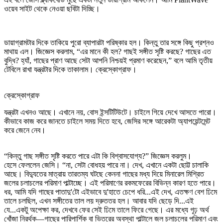
ওয়েব সাইট থেকে নেওয়া ছবিটা দিচ্ছি।
ডায়াগ্রামটার দিকে তাকিয়ে পুরো ব্যাপারটা পরিষ্কার হল। কিন্তু তার সঙ্গে কিছু প্রশ্নও
মাথায় এল। জিজ্ঞেস করলাম, “এর মানে কী হল? গাছই সঙ্গীত সৃষ্টি করছে? গাছের এত
বুদ্ধি? হ্যাঁ, গাছের প্রাণ আছে সেটা আপনি নিশ্চয়ই প্রমাণ করেছেন,” বলে আমি তৃতীয়
টেবিলে রাখা যন্ত্রটার দিকে তাকালাম। ক্রেস্কোগ্রাফ।
ক্রেস্কোগ্রাফ
যন্ত্রটা এখনও আছে। এখানে নয়, বোস ইন্সটিটিউটে। চাইলে গিয়ে দেখে আসতে পারো।
কীভাবে কাজ করে জানতে চাইলে সময় দিতে হবে, জেসির সঙ্গে আরেকটা অ্যাপয়েন্টমেন্ট
করে জেনে নেব।
“কিন্তু গাছ সঙ্গীত সৃষ্টি করতে পারে এটা কি বিশ্বাসযোগ্য?” জিজ্ঞেস করলুম।
হেসে ফেললেন জেসি। “না, সেটা বোধহয় পারে না। দেখ, এখানে একটা ছোট্ট চালাকি
আছে। বিদ্যুতের মাত্রায় তারতম্য ঘটছে কেননা গাছের মধ্য দিয়ে মিনারেল মিশ্রিত
জলের চলাচলের পরিমাণ পাল্টাচ্ছে। এই পরিমাণের রকমফেরের বিভিন্ন কারণ হতে পারে।
ধর, আমি যদি গাছের পাতাদু'টো এইভাবে দু'হাতে চেপে ধরি...এই দেখ, এতক্ষণ বেশ ঢিমে
তালে চলছিল, এখন সঙ্গীতের তাল লয় দ্রুততর হল। আবার যদি ছেড়ে দি...এই
যে...একটু অপেক্ষা কর, দেখবে ফের সেই ঢিমে তালে ফিরে গেছে। এর মধ্যে গূঢ় অর্থ
খোঁজা নিরর্থক—গাছের পারিপার্শিক বা ভিতরের অবস্থা পাল্টালে জল চলাচলের পরিমাণ এবং