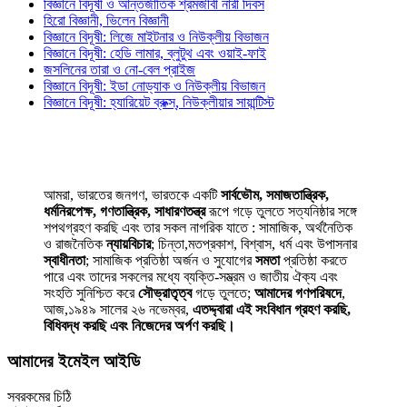
বিজ্ঞানে বিদূষী ও আন্তর্জাতিক শ্রমজীবী নারী দিবস
হিরো বিজ্ঞানী, ভিলেন বিজ্ঞানী
বিজ্ঞানে বিদূষী: লিজে মাইটনার ও নিউক্লীয় বিভাজন
বিজ্ঞানে বিদূষী: হেডি লামার, ব্লুটুথ এবং ওয়াই-ফাই
জসলিনের তারা ও নো-বেল প্রাইজ
বিজ্ঞানে বিদূষী: ইডা নোড্যাক ও নিউক্লীয় বিভাজন
বিজ্ঞানে বিদূষী: হ্যারিয়েট ব্রুক্স্‌, নিউক্লীয়ার সায়ান্টিস্ট
আমরা, ভারতের জনগণ, ভারতকে একটি
সার্বভৌম, সমাজতান্ত্রিক,
ধর্মনিরপেক্ষ, গণতান্ত্রিক, সাধারণতন্ত্র
রূপে গড়ে তুলতে সত্যনিষ্ঠার সঙ্গে
শপথগ্রহণ করছি এবং তার সকল নাগরিক যাতে : সামাজিক, অর্থনৈতিক
ও রাজনৈতিক
ন্যায়বিচার
; চিন্তা,মতপ্রকাশ, বিশ্বাস, ধর্ম এবং উপাসনার
স্বাধীনতা
; সামাজিক প্রতিষ্ঠা অর্জন ও সুযোগের
সমতা
প্রতিষ্ঠা করতে
পারে এবং তাদের সকলের মধ্যে ব্যক্তি-সম্ভ্রম ও জাতীয় ঐক্য এবং
সংহতি সুনিশ্চিত করে
সৌভ্রাতৃত্ব
গড়ে তুলতে;
আমাদের গণপরিষদে
,
আজ,১৯৪৯ সালের ২৬ নভেম্বর,
এতদ্দ্বারা এই সংবিধান গ্রহণ করছি,
বিধিবদ্ধ করছি এবং নিজেদের অর্পণ করছি।
আমাদের ইমেইল আইডি
সবরকমের চিঠি