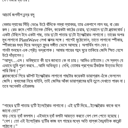
আচার্য জগদীশ চন্দ্র বসু
বেকার ল্যাবের সিঁড়ি ভেঙে উঠে বাঁদিকে লম্বা ল্যাবঘর, তার একপাশে লাল ঘর, বা রেড
রুম। রেড রুমে গোটা তিনেক টেবিল, কয়েকটা কাঠের চেয়ার, দু'দেয়ালে দু'টো ব্ল্যাকবোর্ড।
একটা টেবিলে টবে একটা গাছ, তার দু'টো পাতায় দু'টো ইলেক্ট্রোড লাগানো। তারের অপর
মুখ লাগানো PlantWave লেখা বাক্সর সঙ্গে। পাশেই মুঠোফোন, তাতে লাগানো স্পীকার,
স্পীকারের মধ্য দিয়ে অদ্ভুত সুন্দর সঙ্গীত ভেসে আসছে। অপার্থিব গান যেন।
গানটা শুনছেন এক প্রৌঢ় ভদ্রলোক। আমার পায়ের শব্দে ঘুরে তাকিয়ে জেসি স্মিত হেসে
উঠে দাঁড়ালেন।
“আসুন…এস। ভবিষ্যতে কী হবে জানতে কে না চায়। আমিও চাইতাম। সে স্বপ্ন যে
এভাবে তুমি পূরণ করবে…আমি অভিভূত। দেখি, তোমার প্রশ্নের ঠিকঠাক উত্তর দিতে
পারি কিনা।”
ব্ল্যাকবোর্ডে গিয়ে ঝটপট ইলেক্ট্রোড লাগানো গাছটার কয়েকটা ডায়াগ্রাম এঁকে ফেললেন
জেসি। ক্যামেরা নিয়ে যাইনি, তাই জেসির আঁকা ডায়াগ্রামের ছবি তুলে দেখাতে পারব না।
তবে অনেকটা এইরকমঃ
“গাছের দু'টি পাতায় দু'টি ইলেট্রোড লাগানো। এই দু'টি দিয়ে...ইলেক্ট্রোড কাকে বলে
জানো তো?”
ঘাড় নেড়ে হ্যাঁ বললাম। এইভাবে হ্যাঁ বলাটা আয়ত্ত করতে বেশ বেগ পেতে হয়েছে।
“বেশ। তো এই ইলেট্রোড দু'টির কাজ হল গাছের মধ্যে অতি হাল্কা বৈদ্যুতিক কারেন্ট
পাঠানো।”