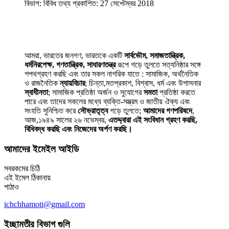
বিভাগ:
বিবিধ তথ্য
প্রকাশিত: 27 সেপ্টেম্বর 2018
আমরা, ভারতের জনগণ, ভারতকে একটি
সার্বভৌম, সমাজতান্ত্রিক,
ধর্মনিরপেক্ষ, গণতান্ত্রিক, সাধারণতন্ত্র
রূপে গড়ে তুলতে সত্যনিষ্ঠার সঙ্গে
শপথগ্রহণ করছি এবং তার সকল নাগরিক যাতে : সামাজিক, অর্থনৈতিক
ও রাজনৈতিক
ন্যায়বিচার
; চিন্তা,মতপ্রকাশ, বিশ্বাস, ধর্ম এবং উপাসনার
স্বাধীনতা
; সামাজিক প্রতিষ্ঠা অর্জন ও সুযোগের
সমতা
প্রতিষ্ঠা করতে
পারে এবং তাদের সকলের মধ্যে ব্যক্তি-সম্ভ্রম ও জাতীয় ঐক্য এবং
সংহতি সুনিশ্চিত করে
সৌভ্রাতৃত্ব
গড়ে তুলতে;
আমাদের গণপরিষদে
,
আজ,১৯৪৯ সালের ২৬ নভেম্বর,
এতদ্দ্বারা এই সংবিধান গ্রহণ করছি,
বিধিবদ্ধ করছি এবং নিজেদের অর্পণ করছি।
আমাদের ইমেইল আইডি
সবরকমের চিঠি
এই ইমেল ঠিকানায়
পাঠাও
ichchhamoti@gmail.com
ইচ্ছামতীর বিভাগ গুলি