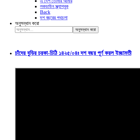
এ দেশ তোমার আমার
লকডাউন স্ক্র্যাপবুক
Back
দশ বছরের পথচলা
অনুসন্ধান করো
অনুসন্ধান করো
চাঁদের বুড়ির চরকা-চিঠি ১৪২৫/০৪ঃ দশ বছর পূর্ণ করল ইচ্ছামতী