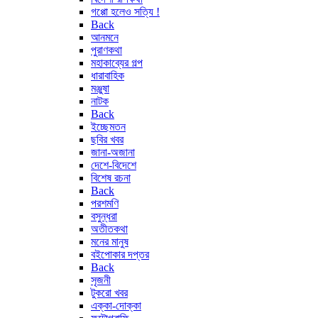
গপ্পো হলেও সত্যি !
Back
আনমনে
পুরাণকথা
মহাকাব্যের গল্প
ধারাবাহিক
মঞ্জুষা
নাটক
Back
ইচ্ছেমতন
ছবির খবর
জানা-অজানা
দেশে-বিদেশে
বিশেষ রচনা
Back
পরশমণি
বসুন্ধরা
অতীতকথা
মনের মানুষ
বইপোকার দপ্তর
Back
সৃজনী
টুকরো খবর
এক্কা-দোক্কা