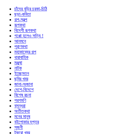
চাঁদের বুড়ির চরকা-চিঠি
ছড়া-কবিতা
গল্প-স্বল্প
রূপকথা
বিদেশী রূপকথা
গপ্পো হলেও সত্যি !
আনমনে
পুরাণকথা
মহাকাব্যের গল্প
ধারাবাহিক
মঞ্জুষা
নাটক
ইচ্ছেমতন
ছবির খবর
জানা-অজানা
দেশে-বিদেশে
বিশেষ রচনা
পরশমণি
বসুন্ধরা
অতীতকথা
মনের মানুষ
বইপোকার দপ্তর
সৃজনী
টুকরো খবর