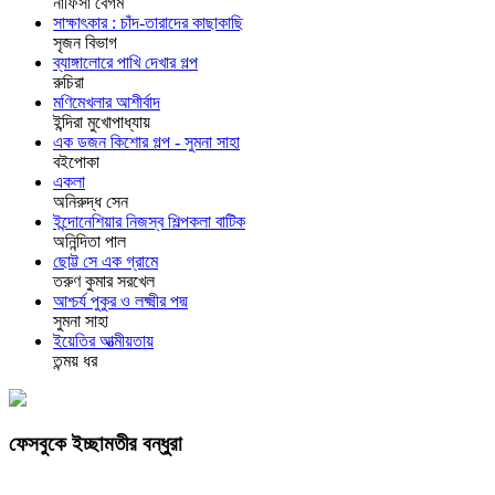
নাফিসা বেগম
সাক্ষাৎকার : চাঁদ-তারাদের কাছাকাছি
সৃজন বিভাগ
ব্যাঙ্গালোরে পাখি দেখার গল্প
রুচিরা
মণিমেখলার আশীর্বাদ
ইন্দিরা মুখোপাধ্যায়
এক ডজন কিশোর গল্প - সুমনা সাহা
বইপোকা
একলা
অনিরুদ্ধ সেন
ইন্দোনেশিয়ার নিজস্ব শিল্পকলা বাটিক
অনিন্দিতা পাল
ছোট্ট সে এক গ্রামে
তরুণ কুমার সরখেল
আশ্চর্য পুকুর ও লক্ষ্মীর পদ্ম
সুমনা সাহা
ইয়েতির আত্মীয়তায়
তন্ময় ধর
ফেসবুকে ইচ্ছামতীর বন্ধুরা