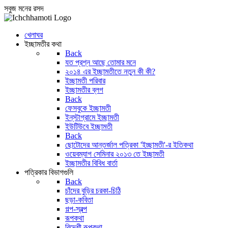
সবুজ মনের রসদ
খেলাঘর
ইচ্ছামতীর কথা
Back
যত প্রশ্ন আছে তোমার মনে
২০১৪ এর ইচ্ছামতীতে নতুন কী কী?
ইচ্ছামতী পরিবার
ইচ্ছামতীর ব্লগ
Back
ফেসবুকে ইচ্ছামতী
ইন্‌স্টাগ্রামে ইচ্ছামতী
ইউটিউবে ইচ্ছামতী
Back
ছোটোদের আন্তর্জাল পত্রিকা 'ইচ্ছামতী'-র ইতিকথা
ওয়েবম্যাগ সেমিনার ২০১৩ তে ইচ্ছামতী
ইচ্ছামতীর বিবিধ বার্তা
পত্রিকার বিভাগগুলি
Back
চাঁদের বুড়ির চরকা-চিঠি
ছড়া-কবিতা
গল্প-স্বল্প
রূপকথা
বিদেশী রূপকথা