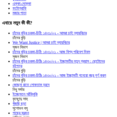
এক্কা-দোক্কা
ফটোগ্রাফি
মজার পাতা
এবারে নতুন কী কী?
চাঁদের বুড়ির চরকা-চিঠি: ১৪৩১/০২ - আমরা চাই ন্যায়বিচার
চাঁদের বুড়ি
We Want Justice | আমরা চাই ন্যায়বিচার
সৃজন বিভাগ
চাঁদের বুড়ির চরকা-চিঠি: ১৪৩১/০১ - আজ বিশ্ব পরিবেশ দিবস
সৃজন বিভাগ
চাঁদের বুড়ির চরকা-চিঠিঃ ১৪৩০/০২ - ইচ্ছামতীর নতুন প্রয়াস : ছোটোদের
বইপত্র
চাঁদের বুড়ি
চাঁদের বুড়ির চরকা-চিঠিঃ ১৪৩০/০১ - আজ ইচ্ছামতী পনেরো বছর পূর্ণ করল
চাঁদের বুড়ি
জোছনা রাতে লোকতাক হ্রদে
নিধু সর্দার
ইচ্ছেমতন আঁকিবুকি
কৃষ্ণেন্দু সাহু
খুঁজছি ছড়া
সুশোভন বসু
গাছের ক্রন্দন