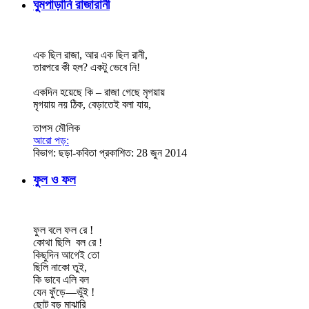
ঘুমপাড়ানি রাজারানী
এক ছিল রাজা, আর এক ছিল রানী,
তারপরে কী হল? একটু ভেবে নি!
একদিন হয়েছে কি – রাজা গেছে মৃগয়ায়
মৃগয়ায় নয় ঠিক, বেড়াতেই বলা যায়,
তাপস মৌলিক
আরো পড়:
বিভাগ:
ছড়া-কবিতা
প্রকাশিত: 28 জুন 2014
ফুল ও ফল
ফুল বলে ফল রে !
কোথা ছিলি বল রে !
কিছুদিন আগেই তো
ছিলি নাকো তুই,
কি ভাবে এলি বল
যেন ফুঁড়ে—ভুঁই !
ছোট বড় মাঝারি