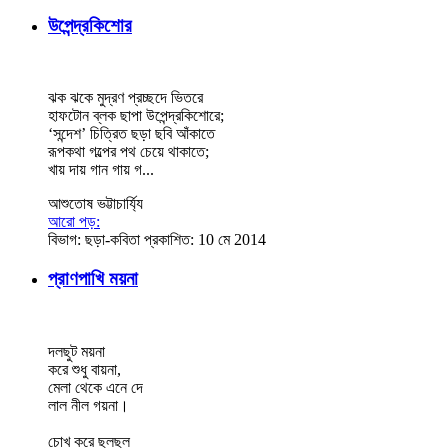
উপেন্দ্রকিশোর
ঝক ঝকে মুদ্রণ প্রচ্ছদে ভিতরে
হাফটোন ব্লক ছাপা উপেন্দ্রকিশোরে;
‘সন্দেশ’ চিত্রিত ছড়া ছবি আঁকাতে
রূপকথা গল্পের পথ চেয়ে থাকাতে;
খায় দায় গান গায় গ...
আশুতোষ ভট্টাচার্য্যি
আরো পড়:
বিভাগ:
ছড়া-কবিতা
প্রকাশিত: 10 মে 2014
প্রাণপাখি ময়না
দলছুট ময়না
করে শুধু বায়না,
মেলা থেকে এনে দে
লাল নীল গয়না।
চোখ করে ছলছল