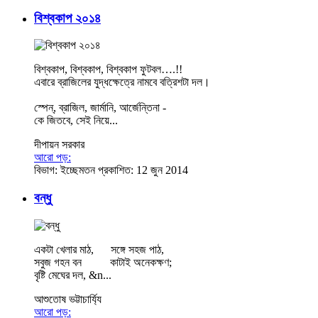
বিশ্বকাপ ২০১৪
বিশ্বকাপ, বিশ্বকাপ, বিশ্বকাপ ফুটবল….!!
এবারে ব্রাজিলের যুদ্ধক্ষেত্রে নামবে বত্রিশটা দল।
স্পেন্, ব্রাজিল, জার্মানি, আর্জেন্তিনা -
কে জিতবে, সেই নিয়ে...
দীপায়ন সরকার
আরো পড়:
বিভাগ:
ইচ্ছেমতন
প্রকাশিত: 12 জুন 2014
বন্ধু
একটা খেলার মাঠ, সঙ্গে সহজ পাঠ,
সবুজ গহন বন কাটাই অনেকক্ষণ;
বৃষ্টি মেঘের দল, &n...
আশুতোষ ভট্টাচার্য্যি
আরো পড়: