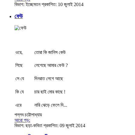
বিভাগ:
ইচ্ছেমতন
প্রকাশিত: 10 জুলাই 2014
ফেউ
ওরে,
তোরা কি জানিস কেউ
পিছে
লেগেছে আমার ফেউ ?
সে যে
দিনরাত লেগে আছে
কি যে
চায় ছাই মোর কাছে !
এরে
নারি ঝেড়ে ফেলে দি...
পল্লব চট্টোপাধ্যায়
আরো পড়:
বিভাগ:
ছড়া-কবিতা
প্রকাশিত: 09 জুলাই 2014