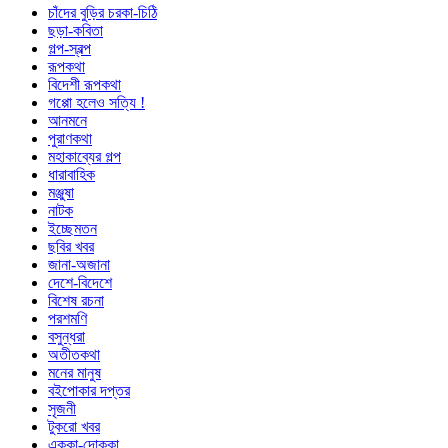
চাঁদের বুড়ির চরকা-চিঠি
ছড়া-কবিতা
গল্প-স্বল্প
রূপকথা
বিদেশী রূপকথা
গপ্পো হলেও সত্যি !
আনমনে
পুরাণকথা
মহাকাব্যের গল্প
ধারাবাহিক
মঞ্জুষা
নাটক
ইচ্ছেমতন
ছবির খবর
জানা-অজানা
দেশে-বিদেশে
বিশেষ রচনা
পরশমণি
বসুন্ধরা
অতীতকথা
মনের মানুষ
বইপোকার দপ্তর
সৃজনী
টুকরো খবর
এক্কা-দোক্কা