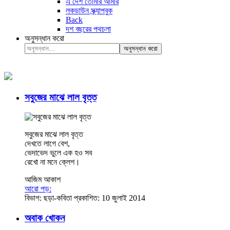
এ দেশ তোমার আমার
লকডাউন স্ক্র্যাপবুক
Back
দশ বছরের পথচলা
অনুসন্ধান করো
অনুসন্ধান করো
সবুজের মাঝে লাল বৃত্ত
সবুজের মাঝে লাল বৃত্ত
দেখতে লাগে বেশ,
ভেদাভেদ ভুলে এক হও সব
রেখো না মনে ক্লেশ।
আজিম আকাশ
আরো পড়:
বিভাগ:
ছড়া-কবিতা
প্রকাশিত: 10 জুলাই 2014
অবাক খোকন