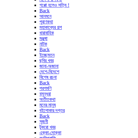
গপ্পো হলেও সত্যি !
Back
আনমনে
পুরাণকথা
মহাকাব্যের গল্প
ধারাবাহিক
মঞ্জুষা
নাটক
Back
ইচ্ছেমতন
ছবির খবর
জানা-অজানা
দেশে-বিদেশে
বিশেষ রচনা
Back
পরশমণি
বসুন্ধরা
অতীতকথা
মনের মানুষ
বইপোকার দপ্তর
Back
সৃজনী
টুকরো খবর
এক্কা-দোক্কা