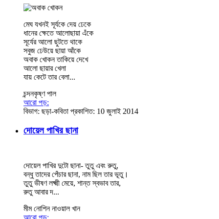
মেঘ যখনই সূর্যকে দেয় ঢেকে
ধানের ক্ষেতে আলোছায়া এঁকে
সূর্যের আলো ছুটতে থাকে
সবুজ ঢেউয়ে ছায়া আঁকে
অবাক খোকন তাকিয়ে দেখে
আলো ছায়ার খেলা
যায় কেটে তার বেলা...
চন্দনকৃষ্ণ পাল
আরো পড়:
বিভাগ:
ছড়া-কবিতা
প্রকাশিত: 10 জুলাই 2014
দোয়েল পাখির ছানা
দোয়েল পাখির দুটো ছানা- তুতু এবং রুতু,
বন্ধু তাদের পেঁচার ছানা, নাম ছিল তার ভূতু।
তুতু ভীষণ লক্ষ্মী মেয়ে, শান্ত স্বভাব তার,
রুতু আবার দ...
মীম নোশিন নাওয়াল খান
আরো পড়: