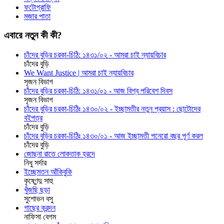
ফটোগ্রাফি
মজার পাতা
এবারে নতুন কী কী?
চাঁদের বুড়ির চরকা-চিঠি: ১৪৩১/০২ - আমরা চাই ন্যায়বিচার
চাঁদের বুড়ি
We Want Justice | আমরা চাই ন্যায়বিচার
সৃজন বিভাগ
চাঁদের বুড়ির চরকা-চিঠি: ১৪৩১/০১ - আজ বিশ্ব পরিবেশ দিবস
সৃজন বিভাগ
চাঁদের বুড়ির চরকা-চিঠিঃ ১৪৩০/০২ - ইচ্ছামতীর নতুন প্রয়াস : ছোটোদের
বইপত্র
চাঁদের বুড়ি
চাঁদের বুড়ির চরকা-চিঠিঃ ১৪৩০/০১ - আজ ইচ্ছামতী পনেরো বছর পূর্ণ করল
চাঁদের বুড়ি
জোছনা রাতে লোকতাক হ্রদে
নিধু সর্দার
ইচ্ছেমতন আঁকিবুকি
কৃষ্ণেন্দু সাহু
খুঁজছি ছড়া
সুশোভন বসু
গাছের ক্রন্দন
নাফিসা বেগম