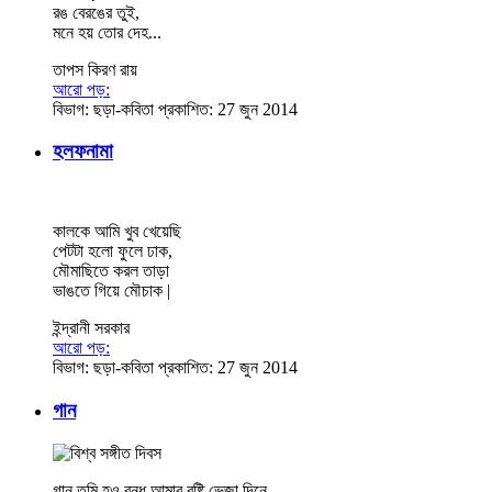
রঙ বেরঙের তুই,
মনে হয় তোর দেহ...
তাপস কিরণ রায়
আরো পড়:
বিভাগ:
ছড়া-কবিতা
প্রকাশিত: 27 জুন 2014
হলফনামা
কালকে আমি খুব খেয়েছি
পেটটা হলো ফুলে ঢাক,
মৌমাছিতে করল তাড়া
ভাঙতে গিয়ে মৌচাক |
ইন্দ্রানী সরকার
আরো পড়:
বিভাগ:
ছড়া-কবিতা
প্রকাশিত: 27 জুন 2014
গান
গান তুমি হও বন্ধু আমার বৃষ্টি ভেজা দিনে