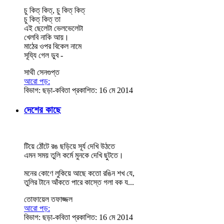
চু কিত্‌ কিত্‌, চু কিত্‌ কিত্‌
চু কিত্‌ কিত্‌ তা
এই ছেলেটা ভেলভেলেটা
খেলবি নাকি আয়।
মাঠের ওপর বিকেল নামে
সূয্যি গেল ডুব -
সাথী সেনগুপ্ত
আরো পড়:
বিভাগ:
ছড়া-কবিতা
প্রকাশিত: 16 মে 2014
দেশের কাছে
টিয়ে ঠোঁটে রঙ ছড়িয়ে সূর্য দেখি উঠতে
এমন সময় তুলি কর্মে মুনকে দেখি ছুটতে।
মনের কোণে লুকিয়ে আছে কতো রঙিন শখ যে,
তুলির টানে আঁকতে পারে কাস্তে গলা বক য...
তোফায়েল তফাজ্জল
আরো পড়:
বিভাগ:
ছড়া-কবিতা
প্রকাশিত: 16 মে 2014