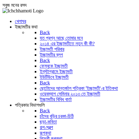
সবুজ মনের রসদ
খেলাঘর
ইচ্ছামতীর কথা
Back
যত প্রশ্ন আছে তোমার মনে
২০১৪ এর ইচ্ছামতীতে নতুন কী কী?
ইচ্ছামতী পরিবার
ইচ্ছামতীর ব্লগ
Back
ফেসবুকে ইচ্ছামতী
ইন্‌স্টাগ্রামে ইচ্ছামতী
ইউটিউবে ইচ্ছামতী
Back
ছোটোদের আন্তর্জাল পত্রিকা 'ইচ্ছামতী'-র ইতিকথা
ওয়েবম্যাগ সেমিনার ২০১৩ তে ইচ্ছামতী
ইচ্ছামতীর বিবিধ বার্তা
পত্রিকার বিভাগগুলি
Back
চাঁদের বুড়ির চরকা-চিঠি
ছড়া-কবিতা
গল্প-স্বল্প
রূপকথা
বিদেশী রূপকথা