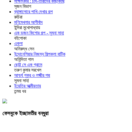
সাক্ষাৎকার : চাঁদ-তারাদের কাছাকাছি
সৃজন বিভাগ
ব্যাঙ্গালোরে পাখি দেখার গল্প
রুচিরা
মণিমেখলার আশীর্বাদ
ইন্দিরা মুখোপাধ্যায়
এক ডজন কিশোর গল্প - সুমনা সাহা
বইপোকা
একলা
অনিরুদ্ধ সেন
ইন্দোনেশিয়ার নিজস্ব শিল্পকলা বাটিক
অনিন্দিতা পাল
ছোট্ট সে এক গ্রামে
তরুণ কুমার সরখেল
আশ্চর্য পুকুর ও লক্ষ্মীর পদ্ম
সুমনা সাহা
ইয়েতির আত্মীয়তায়
তন্ময় ধর
ফেসবুকে ইচ্ছামতীর বন্ধুরা