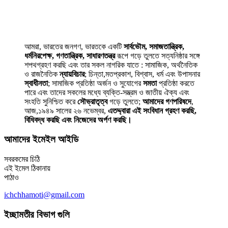
আমরা, ভারতের জনগণ, ভারতকে একটি
সার্বভৌম, সমাজতান্ত্রিক,
ধর্মনিরপেক্ষ, গণতান্ত্রিক, সাধারণতন্ত্র
রূপে গড়ে তুলতে সত্যনিষ্ঠার সঙ্গে
শপথগ্রহণ করছি এবং তার সকল নাগরিক যাতে : সামাজিক, অর্থনৈতিক
ও রাজনৈতিক
ন্যায়বিচার
; চিন্তা,মতপ্রকাশ, বিশ্বাস, ধর্ম এবং উপাসনার
স্বাধীনতা
; সামাজিক প্রতিষ্ঠা অর্জন ও সুযোগের
সমতা
প্রতিষ্ঠা করতে
পারে এবং তাদের সকলের মধ্যে ব্যক্তি-সম্ভ্রম ও জাতীয় ঐক্য এবং
সংহতি সুনিশ্চিত করে
সৌভ্রাতৃত্ব
গড়ে তুলতে;
আমাদের গণপরিষদে
,
আজ,১৯৪৯ সালের ২৬ নভেম্বর,
এতদ্দ্বারা এই সংবিধান গ্রহণ করছি,
বিধিবদ্ধ করছি এবং নিজেদের অর্পণ করছি।
আমাদের ইমেইল আইডি
সবরকমের চিঠি
এই ইমেল ঠিকানায়
পাঠাও
ichchhamoti@gmail.com
ইচ্ছামতীর বিভাগ গুলি