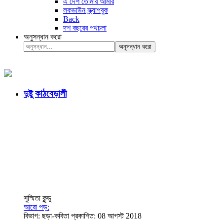
এ দেশ তোমার আমার
লকডাউন স্ক্র্যাপবুক
Back
দশ বছরের পথচলা
অনুসন্ধান করো
অনুসন্ধান করো
দুষ্টু কাঠবেড়ালী
সুস্মিতা কুন্ডু
আরো পড়:
বিভাগ:
ছড়া-কবিতা
প্রকাশিত: 08 আগস্ট 2018