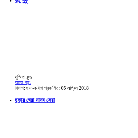
দুষ্টু খুকু
সুস্মিতা কুন্ডু
আরো পড়:
বিভাগ:
ছড়া-কবিতা
প্রকাশিত: 05 এপ্রিল 2018
ছড়ায় ঘেরা মানব সেরা