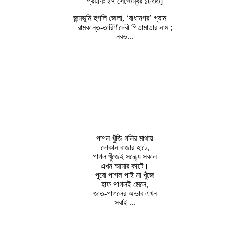
প্রয়াণঃ ২৭ সেপ্টেম্বর ১৮৩৩]
জন্মভূমি হুগলি জেলা, ‘রাধানগর’ গ্রাম —
রামকান্ত-তারিণীদেবী পিতামাতার নাম ;
নবভ...
পাগল খুঁজি গলির মাথায়
দোকান বাজার হাটে,
পাগল খুঁজেই সন্ধ্যে সকাল
এখন আমার কাটে।
পুরো পাগল পাই না খুঁজে
হাফ পাগলই মেলে,
জাত-পাগলের অভাব এখন
সবাই ...