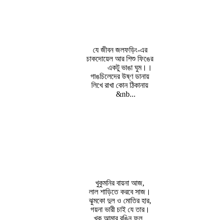
যে জীবন জলফড়িং-এর
চাকদোয়েল আর শিশু ফিঙের
একটু ভাঙা ঘুম।।
গাঙচিলেদের উষ্ণ ডানায়
লিখে রাখা কোন ঠিকানায়
&nb...
খুকুমনির বায়না আজ,
লাল শাড়িতে করবে সাজ।
ঝুমকো দুল ও মোতির হার,
গয়না ভারী চাই যে তার।
খুকু আমার রঙিন ফুল ,