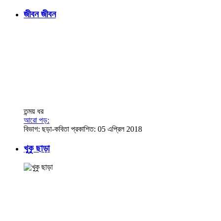
জীবন জীবন
তন্ময় ধর
আরো পড়:
বিভাগ:
ছড়া-কবিতা
প্রকাশিত: 05 এপ্রিল 2018
খুকু ছাড়া