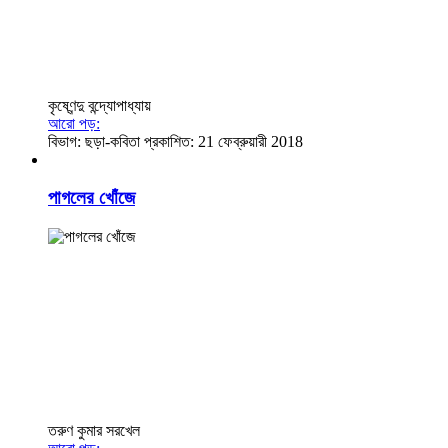
কৃষ্ণেন্দু বন্দ্যোপাধ্যায়
আরো পড়:
বিভাগ:
ছড়া-কবিতা
প্রকাশিত: 21 ফেব্রুয়ারী 2018
পাগলের খোঁজে
তরুণ কুমার সরখেল