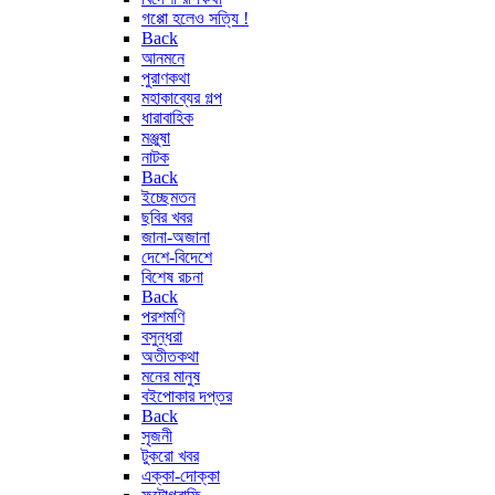
গপ্পো হলেও সত্যি !
Back
আনমনে
পুরাণকথা
মহাকাব্যের গল্প
ধারাবাহিক
মঞ্জুষা
নাটক
Back
ইচ্ছেমতন
ছবির খবর
জানা-অজানা
দেশে-বিদেশে
বিশেষ রচনা
Back
পরশমণি
বসুন্ধরা
অতীতকথা
মনের মানুষ
বইপোকার দপ্তর
Back
সৃজনী
টুকরো খবর
এক্কা-দোক্কা