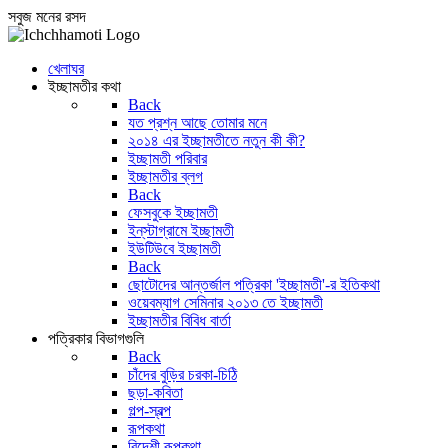
সবুজ মনের রসদ
খেলাঘর
ইচ্ছামতীর কথা
Back
যত প্রশ্ন আছে তোমার মনে
২০১৪ এর ইচ্ছামতীতে নতুন কী কী?
ইচ্ছামতী পরিবার
ইচ্ছামতীর ব্লগ
Back
ফেসবুকে ইচ্ছামতী
ইন্‌স্টাগ্রামে ইচ্ছামতী
ইউটিউবে ইচ্ছামতী
Back
ছোটোদের আন্তর্জাল পত্রিকা 'ইচ্ছামতী'-র ইতিকথা
ওয়েবম্যাগ সেমিনার ২০১৩ তে ইচ্ছামতী
ইচ্ছামতীর বিবিধ বার্তা
পত্রিকার বিভাগগুলি
Back
চাঁদের বুড়ির চরকা-চিঠি
ছড়া-কবিতা
গল্প-স্বল্প
রূপকথা
বিদেশী রূপকথা