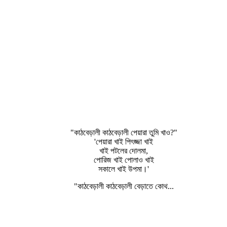
"কাঠবেড়ালী কাঠবেড়ালী পেয়ারা তুমি খাও?"
'পেয়ারা খাই পিৎজ্জা খাই
খাই পটলের দোলমা,
পোরিজ খাই পোলাও খাই
সকালে খাই উপমা।'
"কাঠবেড়ালী কাঠবেড়ালী বেড়াতে কোথ...