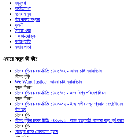
বসুন্ধরা
অতীতকথা
মনের মানুষ
বইপোকার দপ্তর
সৃজনী
টুকরো খবর
এক্কা-দোক্কা
ফটোগ্রাফি
মজার পাতা
এবারে নতুন কী কী?
চাঁদের বুড়ির চরকা-চিঠি: ১৪৩১/০২ - আমরা চাই ন্যায়বিচার
চাঁদের বুড়ি
We Want Justice | আমরা চাই ন্যায়বিচার
সৃজন বিভাগ
চাঁদের বুড়ির চরকা-চিঠি: ১৪৩১/০১ - আজ বিশ্ব পরিবেশ দিবস
সৃজন বিভাগ
চাঁদের বুড়ির চরকা-চিঠিঃ ১৪৩০/০২ - ইচ্ছামতীর নতুন প্রয়াস : ছোটোদের
বইপত্র
চাঁদের বুড়ি
চাঁদের বুড়ির চরকা-চিঠিঃ ১৪৩০/০১ - আজ ইচ্ছামতী পনেরো বছর পূর্ণ করল
চাঁদের বুড়ি
জোছনা রাতে লোকতাক হ্রদে
নিধু সর্দার