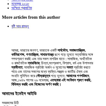
নভেম্বর ২০১৮
অস্মিতা প্রামাণিক
More articles from this author
বৃষ্টি আর রামধনু
আমরা, ভারতের জনগণ, ভারতকে একটি
সার্বভৌম, সমাজতান্ত্রিক,
ধর্মনিরপেক্ষ, গণতান্ত্রিক, সাধারণতন্ত্র
রূপে গড়ে তুলতে সত্যনিষ্ঠার সঙ্গে
শপথগ্রহণ করছি এবং তার সকল নাগরিক যাতে : সামাজিক, অর্থনৈতিক
ও রাজনৈতিক
ন্যায়বিচার
; চিন্তা,মতপ্রকাশ, বিশ্বাস, ধর্ম এবং উপাসনার
স্বাধীনতা
; সামাজিক প্রতিষ্ঠা অর্জন ও সুযোগের
সমতা
প্রতিষ্ঠা করতে
পারে এবং তাদের সকলের মধ্যে ব্যক্তি-সম্ভ্রম ও জাতীয় ঐক্য এবং
সংহতি সুনিশ্চিত করে
সৌভ্রাতৃত্ব
গড়ে তুলতে;
আমাদের গণপরিষদে
,
আজ,১৯৪৯ সালের ২৬ নভেম্বর,
এতদ্দ্বারা এই সংবিধান গ্রহণ করছি,
বিধিবদ্ধ করছি এবং নিজেদের অর্পণ করছি।
আমাদের ইমেইল আইডি
সবরকমের চিঠি