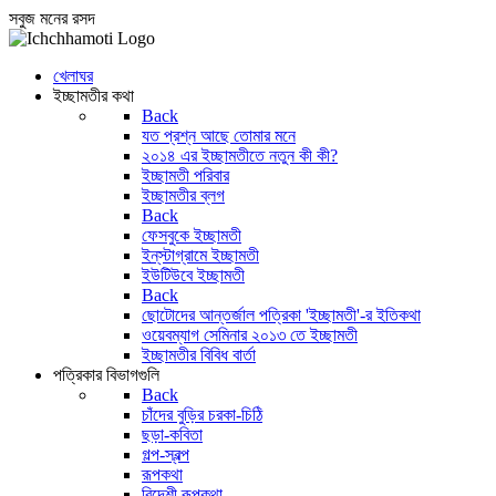
সবুজ মনের রসদ
খেলাঘর
ইচ্ছামতীর কথা
Back
যত প্রশ্ন আছে তোমার মনে
২০১৪ এর ইচ্ছামতীতে নতুন কী কী?
ইচ্ছামতী পরিবার
ইচ্ছামতীর ব্লগ
Back
ফেসবুকে ইচ্ছামতী
ইন্‌স্টাগ্রামে ইচ্ছামতী
ইউটিউবে ইচ্ছামতী
Back
ছোটোদের আন্তর্জাল পত্রিকা 'ইচ্ছামতী'-র ইতিকথা
ওয়েবম্যাগ সেমিনার ২০১৩ তে ইচ্ছামতী
ইচ্ছামতীর বিবিধ বার্তা
পত্রিকার বিভাগগুলি
Back
চাঁদের বুড়ির চরকা-চিঠি
ছড়া-কবিতা
গল্প-স্বল্প
রূপকথা
বিদেশী রূপকথা