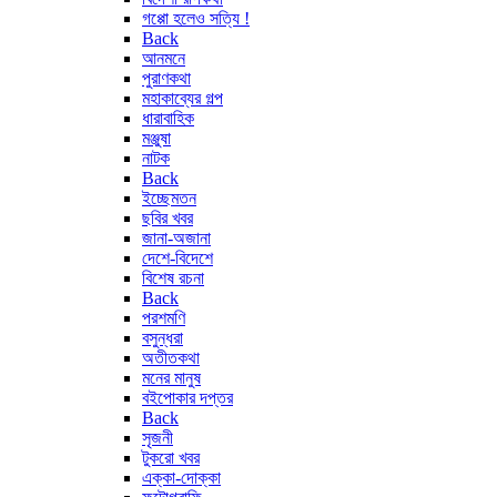
গপ্পো হলেও সত্যি !
Back
আনমনে
পুরাণকথা
মহাকাব্যের গল্প
ধারাবাহিক
মঞ্জুষা
নাটক
Back
ইচ্ছেমতন
ছবির খবর
জানা-অজানা
দেশে-বিদেশে
বিশেষ রচনা
Back
পরশমণি
বসুন্ধরা
অতীতকথা
মনের মানুষ
বইপোকার দপ্তর
Back
সৃজনী
টুকরো খবর
এক্কা-দোক্কা