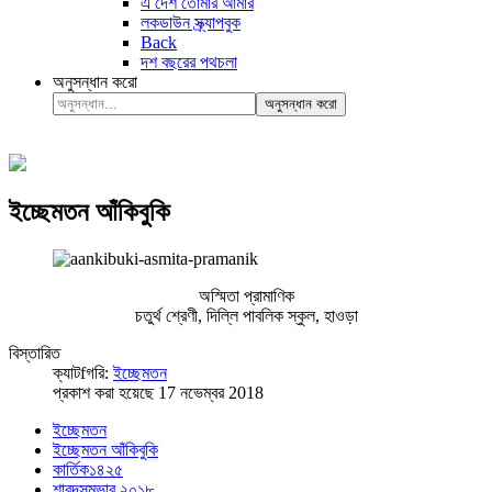
এ দেশ তোমার আমার
লকডাউন স্ক্র্যাপবুক
Back
দশ বছরের পথচলা
অনুসন্ধান করো
অনুসন্ধান করো
ইচ্ছেমতন আঁকিবুকি
অস্মিতা প্রামাণিক
চতুর্থ শ্রেণী, দিল্লি পাবলিক স্কুল, হাওড়া
বিস্তারিত
ক্যাটfগরি:
ইচ্ছেমতন
প্রকাশ করা হয়েছে 17 নভেম্বর 2018
ইচ্ছেমতন
ইচ্ছেমতন আঁকিবুকি
কার্তিক১৪২৫
শারদসম্ভার ২০১৮