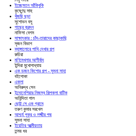
ইচ্ছেমতন আঁকিবুকি
কৃষ্ণেন্দু সাহু
খুঁজছি ছড়া
সুশোভন বসু
গাছের ক্রন্দন
নাফিসা বেগম
সাক্ষাৎকার : চাঁদ-তারাদের কাছাকাছি
সৃজন বিভাগ
ব্যাঙ্গালোরে পাখি দেখার গল্প
রুচিরা
মণিমেখলার আশীর্বাদ
ইন্দিরা মুখোপাধ্যায়
এক ডজন কিশোর গল্প - সুমনা সাহা
বইপোকা
একলা
অনিরুদ্ধ সেন
ইন্দোনেশিয়ার নিজস্ব শিল্পকলা বাটিক
অনিন্দিতা পাল
ছোট্ট সে এক গ্রামে
তরুণ কুমার সরখেল
আশ্চর্য পুকুর ও লক্ষ্মীর পদ্ম
সুমনা সাহা
ইয়েতির আত্মীয়তায়
তন্ময় ধর