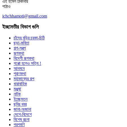
এই ইমেল ঠিকানায়
পাঠাও
ichchhamoti@gmail.com
ইচ্ছামতীর বিভাগ গুলি
চাঁদের বুড়ির চরকা-চিঠি
ছড়া-কবিতা
গল্প-স্বল্প
রূপকথা
বিদেশী রূপকথা
গপ্পো হলেও সত্যি !
আনমনে
পুরাণকথা
মহাকাব্যের গল্প
ধারাবাহিক
মঞ্জুষা
নাটক
ইচ্ছেমতন
ছবির খবর
জানা-অজানা
দেশে-বিদেশে
বিশেষ রচনা
পরশমণি