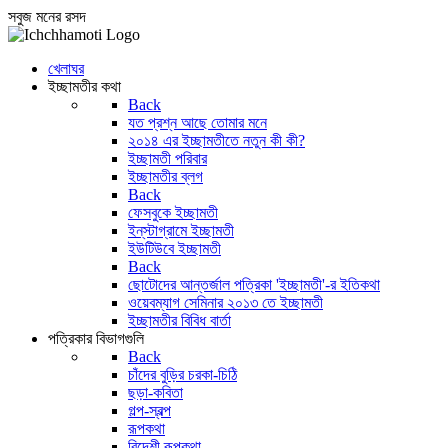
সবুজ মনের রসদ
খেলাঘর
ইচ্ছামতীর কথা
Back
যত প্রশ্ন আছে তোমার মনে
২০১৪ এর ইচ্ছামতীতে নতুন কী কী?
ইচ্ছামতী পরিবার
ইচ্ছামতীর ব্লগ
Back
ফেসবুকে ইচ্ছামতী
ইন্‌স্টাগ্রামে ইচ্ছামতী
ইউটিউবে ইচ্ছামতী
Back
ছোটোদের আন্তর্জাল পত্রিকা 'ইচ্ছামতী'-র ইতিকথা
ওয়েবম্যাগ সেমিনার ২০১৩ তে ইচ্ছামতী
ইচ্ছামতীর বিবিধ বার্তা
পত্রিকার বিভাগগুলি
Back
চাঁদের বুড়ির চরকা-চিঠি
ছড়া-কবিতা
গল্প-স্বল্প
রূপকথা
বিদেশী রূপকথা