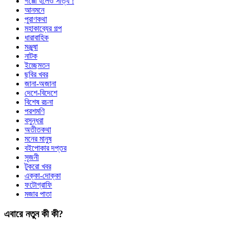
গপ্পো হলেও সত্যি !
আনমনে
পুরাণকথা
মহাকাব্যের গল্প
ধারাবাহিক
মঞ্জুষা
নাটক
ইচ্ছেমতন
ছবির খবর
জানা-অজানা
দেশে-বিদেশে
বিশেষ রচনা
পরশমণি
বসুন্ধরা
অতীতকথা
মনের মানুষ
বইপোকার দপ্তর
সৃজনী
টুকরো খবর
এক্কা-দোক্কা
ফটোগ্রাফি
মজার পাতা
এবারে নতুন কী কী?