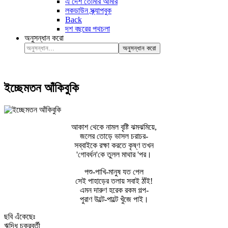
এ দেশ তোমার আমার
লকডাউন স্ক্র্যাপবুক
Back
দশ বছরের পথচলা
অনুসন্ধান করো
অনুসন্ধান করো
ইচ্ছেমতন আঁকিবুকি
আকাশ থেকে নামল বৃষ্টি ঝমঝমিয়ে,
জলের তোড়ে ভাসল চরাচর-
সব্বাইকে রক্ষা করতে কৃষ্ণ তখন
'গোবর্ধন'কে তুলল মাথার 'পর।
পশু-পাখি-মানুষ যত পেল
সেই পাহাড়ের তলায় সবাই ঠাঁই!
এমন দারুণ হরেক রকম গল্প-
পুরাণ উল্টে-পাল্টে খুঁজে পাই।
ছবি এঁকেছেঃ
ঋদ্ধি চক্রবর্তী