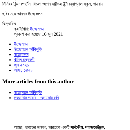
সিনিয়র কিন্ডারগার্টেন, বিড়লা ওপেন মাইন্ডস ইন্টারন্যাশ্‌নাল স্কুল, ধানবাদ
ছবির সঙ্গে ভাবনাঃ ইচ্ছেকলম
বিস্তারিত
ক্যাটfগরি:
ইচ্ছেমতন
প্রকাশ করা হয়েছে 16 জুন 2021
ইচ্ছেমতন
ইচ্ছেমতন আঁকিবুকি
ইচ্ছেকলম
ঋদ্ধি চক্রবর্তী
জুন ২০২১
আষাঢ় ১৪২৮
More articles from this author
ইচ্ছেমতন আঁকিবুকি
লকডাউন ডায়রি : বেড়ানোর ছবি
আমরা, ভারতের জনগণ, ভারতকে একটি
সার্বভৌম, সমাজতান্ত্রিক,