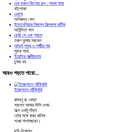
এক ডজন কিশোর গল্প - সুমনা সাহা
বইপোকা
একলা
অনিরুদ্ধ সেন
ইন্দোনেশিয়ার নিজস্ব শিল্পকলা বাটিক
অনিন্দিতা পাল
ছোট্ট সে এক গ্রামে
তরুণ কুমার সরখেল
আশ্চর্য পুকুর ও লক্ষ্মীর পদ্ম
সুমনা সাহা
ইয়েতির আত্মীয়তায়
তন্ময় ধর
আরও পড়তে পারো...
ইচ্ছেমতন আঁকিবুকি
রামধনু রং ঘোড়া
স্বপ্নে আমার দিলি দেখা-
অল্প একটু দাঁড়া!
তোর সঙ্গে করব খানিক
গপ্পো লাগামছাড়া।
ছবি এঁকেছেঃ
...