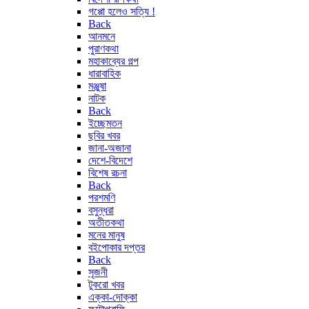
গপ্পো হলেও সত্যি !
Back
আনমনে
পুরাণকথা
মহাকাব্যের গল্প
ধারাবাহিক
মঞ্জুষা
নাটক
Back
ইচ্ছেমতন
ছবির খবর
জানা-অজানা
দেশে-বিদেশে
বিশেষ রচনা
Back
পরশমণি
বসুন্ধরা
অতীতকথা
মনের মানুষ
বইপোকার দপ্তর
Back
সৃজনী
টুকরো খবর
এক্কা-দোক্কা