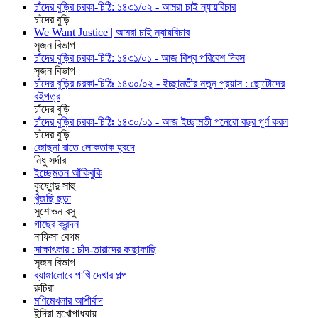
চাঁদের বুড়ির চরকা-চিঠি: ১৪৩১/০২ - আমরা চাই ন্যায়বিচার
চাঁদের বুড়ি
We Want Justice | আমরা চাই ন্যায়বিচার
সৃজন বিভাগ
চাঁদের বুড়ির চরকা-চিঠি: ১৪৩১/০১ - আজ বিশ্ব পরিবেশ দিবস
সৃজন বিভাগ
চাঁদের বুড়ির চরকা-চিঠিঃ ১৪৩০/০২ - ইচ্ছামতীর নতুন প্রয়াস : ছোটোদের
বইপত্র
চাঁদের বুড়ি
চাঁদের বুড়ির চরকা-চিঠিঃ ১৪৩০/০১ - আজ ইচ্ছামতী পনেরো বছর পূর্ণ করল
চাঁদের বুড়ি
জোছনা রাতে লোকতাক হ্রদে
নিধু সর্দার
ইচ্ছেমতন আঁকিবুকি
কৃষ্ণেন্দু সাহু
খুঁজছি ছড়া
সুশোভন বসু
গাছের ক্রন্দন
নাফিসা বেগম
সাক্ষাৎকার : চাঁদ-তারাদের কাছাকাছি
সৃজন বিভাগ
ব্যাঙ্গালোরে পাখি দেখার গল্প
রুচিরা
মণিমেখলার আশীর্বাদ
ইন্দিরা মুখোপাধ্যায়