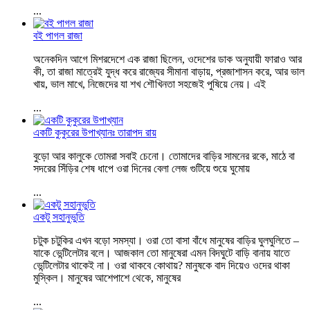
...
বই পাগল রাজা
অনেকদিন আগে মিশরদেশে এক রাজা ছিলেন, ওদেশের ডাক অনুযায়ী ফারাও আর
কী, তা রাজা মাত্রেই যুদ্ধ করে রাজ্যের সীমানা বাড়ায়, প্রজাশাসন করে, আর ভাল
খায়, ভাল মাখে, নিজেদের যা শখ শৌখিনতা সহজেই পুষিয়ে নেয়। এই
...
একটি কুকুরের উপাখ্যানঃ তারাপদ রায়
বুড়ো আর কালুকে তোমরা সবাই চেনো। তোমাদের বাড়ির সামনের রকে, মাঠে বা
সদরের সিঁড়ির শেষ ধাপে ওরা দিনের বেলা লেজ গুটিয়ে শুয়ে ঘুমোয়
...
একটু সহানুভুতি
চটুক চটুকির এখন বড়ো সমস্যা। ওরা তো বাসা বাঁধে মানুষের বাড়ির ঘুলঘুলিতে –
যাকে ভেন্টিলেটার বলে। আজকাল তো মানুষেরা এমন বিদঘুটে বাড়ি বানায় যাতে
ভেন্টিলেটার থাকেই না। ওরা থাকবে কোথায়? মানুষকে বাদ দিয়েও ওদের থাকা
মুস্কিল। মানুষের আশেপাশে থেকে, মানুষের
...