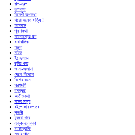
গল্প-স্বল্প
রূপকথা
বিদেশী রূপকথা
গপ্পো হলেও সত্যি !
আনমনে
পুরাণকথা
মহাকাব্যের গল্প
ধারাবাহিক
মঞ্জুষা
নাটক
ইচ্ছেমতন
ছবির খবর
জানা-অজানা
দেশে-বিদেশে
বিশেষ রচনা
পরশমণি
বসুন্ধরা
অতীতকথা
মনের মানুষ
বইপোকার দপ্তর
সৃজনী
টুকরো খবর
এক্কা-দোক্কা
ফটোগ্রাফি
মজার পাতা