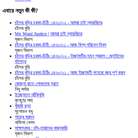
এবারে নতুন কী কী?
চাঁদের বুড়ির চরকা-চিঠি: ১৪৩১/০২ - আমরা চাই ন্যায়বিচার
চাঁদের বুড়ি
We Want Justice | আমরা চাই ন্যায়বিচার
সৃজন বিভাগ
চাঁদের বুড়ির চরকা-চিঠি: ১৪৩১/০১ - আজ বিশ্ব পরিবেশ দিবস
সৃজন বিভাগ
চাঁদের বুড়ির চরকা-চিঠিঃ ১৪৩০/০২ - ইচ্ছামতীর নতুন প্রয়াস : ছোটোদের
বইপত্র
চাঁদের বুড়ি
চাঁদের বুড়ির চরকা-চিঠিঃ ১৪৩০/০১ - আজ ইচ্ছামতী পনেরো বছর পূর্ণ করল
চাঁদের বুড়ি
জোছনা রাতে লোকতাক হ্রদে
নিধু সর্দার
ইচ্ছেমতন আঁকিবুকি
কৃষ্ণেন্দু সাহু
খুঁজছি ছড়া
সুশোভন বসু
গাছের ক্রন্দন
নাফিসা বেগম
সাক্ষাৎকার : চাঁদ-তারাদের কাছাকাছি
সৃজন বিভাগ