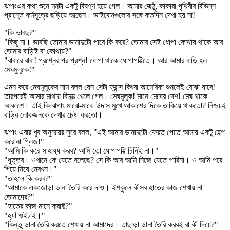
ঝপাংএর কথা শুনে মনটা একটু বিষণ্ণ হয়ে গেল। আমার জেঠু, কাকারা পৃথিবীর বিভিন্ন
প্রান্তে কর্মসূত্রে ছড়িয়ে আছেন। ভাইবোনগুলোর সঙ্গে কতদিন দেখা হয় না!
"কি ভাবছ?"
"কিছু না। ভাবছি তোমার ডানাদুটো পাবে কি করে? তোমার সেই ধোপা কোথায় থাকে আর
তোমার বাড়িই বা কোথায়?"
"বাবারে বাবা! প্রশ্নের পর প্রশ্ন! ধোপা থাকে ধোপাপট্টিতে। আর আমার বাড়ি হল
মেঘমুলুকে!"
এমন করে মেঘমুলুকের নাম বলল যেন সেটা ফ্রান্স কিংবা আমেরিকা শুনলেই বোঝা যাবে!
তারপরেই আমার মাথায় বিদ্যুত্‍ খেলে গেল। মেঘমুলুক! মানে মেঘের দেশ! মেঘ থাকে
আকাশে। তাই কি ঝপাং মাঝে-মাঝে উদাস মুখে আকাশের দিকে তাকিয়ে থাকতো? নিশ্চয়ই
বাড়ির লোকজনকে দেখার চেষ্টা করতো।
ঝপাং এবার খুব অনুনয়ের সুরে বলল, "এই আমার ডানাদুটো ফেরত পেতে আমায় একটু হেল্প
করোনা প্লিজ!"
"আমি কি করে সাহায্য করব? আমি তো ধোপাপট্টি চিনিই না।"
"ধুত্তর। ওখানে কে যেতে বলেছে? সে কি আর আমি নিজে যেতে পারিনা। ও আমি পরে
গিয়ে নিয়ে নেবখন।"
"তাহলে কি করব?"
"আমাকে একজোড়া ডানা তৈরি করে দাও। ইশকুলে কীসব হাতের কাজ শেখায় না
তোমাদের?"
"হাতের কাজ মানে ক্রাফ্ট?"
"হ্যাঁ ওইটাই।"
"কিন্তু ডানা তৈরি করতে শেখায় না আমাদের। তাছাড়া ডানা তৈরি করবই বা কী দিয়ে?"