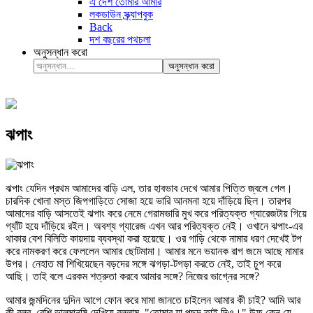
এ দেশ তোমার আমার
লকডাউন স্ক্র্যাপবুক
Back
দশ বছরের পথচলা
অনুসন্ধান করো
অনুসন্ধান করো
ঝপাং
ঝপাং যেদিন প্রথম আমাদের বাড়ি এল, তার হাবভাব দেখে আমার পিত্তি জ্বলে গেল।
চারদিক খোলা মস্ত জিপগাড়িতে সোজা হয়ে ভারি আনমনা হয়ে দাঁড়িয়ে ছিল। তারপর
আমাদের বাড়ি আসতেই ঝপাং করে নেমে গেরামভারি মুখ করে পরিত্যক্ত গ্যারেজটায় গিয়ে
গ্যাঁট হয়ে দাঁড়িয়ে রইল। অবশ্য গ্যারেজ এখন আর পরিত্যক্ত নেই। ওখানে ঝপাং-এর
থাকার বেশ বিলিতি কায়দায় ব্যবস্থা করা হয়েছে। ওর গাড়ি থেকে নামার ধরণ দেখেই টপ
করে নামকরণ করে ফেললেন আমার ছোটমামা। আমার মনে ভয়ানক রাগ জমে আছে মামার
উপর। নেহাত মা শিখিয়েছেন বড়দের সঙ্গে ঝগড়া-টগড়া করতে নেই, তাই চুপ করে
আছি। তাই বলে এরকম শত্রুতা করবে আমার সঙ্গে? নিজের ভাগ্নের সঙ্গে?
আমার জন্মদিনের দুদিন আগে ফোন করে মামা জানতে চাইলেন আমার কী চাই? আমি আর
কী বলব, বেশি ভালমানুষি দেখিয়ে বললাম, "তোমার যা পছন্দ তাই দিও।" উফ কেন যে