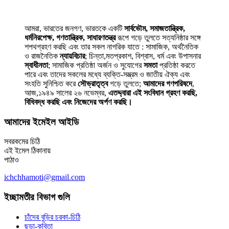
আমরা, ভারতের জনগণ, ভারতকে একটি
সার্বভৌম, সমাজতান্ত্রিক,
ধর্মনিরপেক্ষ, গণতান্ত্রিক, সাধারণতন্ত্র
রূপে গড়ে তুলতে সত্যনিষ্ঠার সঙ্গে
শপথগ্রহণ করছি এবং তার সকল নাগরিক যাতে : সামাজিক, অর্থনৈতিক
ও রাজনৈতিক
ন্যায়বিচার
; চিন্তা,মতপ্রকাশ, বিশ্বাস, ধর্ম এবং উপাসনার
স্বাধীনতা
; সামাজিক প্রতিষ্ঠা অর্জন ও সুযোগের
সমতা
প্রতিষ্ঠা করতে
পারে এবং তাদের সকলের মধ্যে ব্যক্তি-সম্ভ্রম ও জাতীয় ঐক্য এবং
সংহতি সুনিশ্চিত করে
সৌভ্রাতৃত্ব
গড়ে তুলতে;
আমাদের গণপরিষদে
,
আজ,১৯৪৯ সালের ২৬ নভেম্বর,
এতদ্দ্বারা এই সংবিধান গ্রহণ করছি,
বিধিবদ্ধ করছি এবং নিজেদের অর্পণ করছি।
আমাদের ইমেইল আইডি
সবরকমের চিঠি
এই ইমেল ঠিকানায়
পাঠাও
ichchhamoti@gmail.com
ইচ্ছামতীর বিভাগ গুলি
চাঁদের বুড়ির চরকা-চিঠি
ছড়া-কবিতা