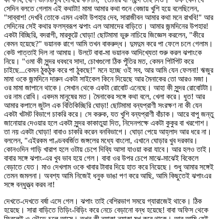
সেদিন বলতে গেলাম এই কথাটা! মামা আমার কথা শুনে বেজায় খুশি হয়ে বলেছিলেন,
"সাব্বাশ! দেখবি তোকে এমন একটা উপহার দেব, সারাজীবন আমার কথা মনে রাখবি!" আর
সেদিনের সেই কথার ফলস্বরূপ ঝপাং এল আমাদের বাড়িতে। আমার জন্মদিনের উপহার!
একটা বিচ্ছিরি, বদরাগী, মারকুট্টে ঘোড়া! ছোটমামা ভুরু নাচিয়ে জিজ্ঞেস করলেন, "কীরে
কেমন হয়েছে?" ভয়ানক রাগে আমি তখন বাকরুদ্ধ। দুমদুম করে পা ফেলে চলে গেলাম।
কেউ পাত্তাই দিল না আমায়। উলটে বাবা-মা ভয়ানক আদিখ্যেতা শুরু করল ঝপাংকে
নিয়ে। "ওমা কী সুন্দর ধবধবে সাদা, চোখগুলো ঠিক পুঁতির মত, কেমন পিটপিট করে
চাইছে...কেমন ঠুকঠুক করে পা ঠুকছে!" মনে হচ্ছে ওই সব, আর আমি যেন ফেলনা! ঋজুর
মামা ওকে জন্মদিনে দারুন একটা সাইকেল কিনে দিয়েছে আর মৈনাকের তো আরও মজা।
ওর মামা জাপানে থাকে। সেখান থেকে একটা রোবোট এনেছে। আহা কী সুন্দর রোবোটটা।
ওর নাম রোবি। একদম মানুষের মত। মৈনাকের সঙ্গে কথা বলে, খেলা করে। ধুত! আর
আমার কপালে জুটল এক বিতিকিচ্ছিরি ঘোড়া! ছোটমামা বন্যপ্রাণী সংরক্ষণ না কী যেন
একটা খটমট বিভাগে চাকরি করে। সে করুক, যত খুশি বন্যপ্রাণী বাঁচাক। আরে বাপু জন্তু
জানোয়ার দেওয়ার হলে একটা সুন্দর কাকাতুয়া দিত, নিদেনপক্ষে একটা কুকুর বা খরগোশ।
তা নয় একটা ঘোড়া! বাবাও চাকরি করেন বনবিভাগে। ঘোড়া পেয়ে আহ্লাদ আর ধরে না।
বললেন, "এইরকম পাণ্ডববর্জিত জঙ্গলের মধ্যে বাংলো, এখানে ঘোড়ার খুব দরকার।
কোনওদিন গাড়ি খারাপ হলে ওটায় চেপে দিব্যি আসা যাওয়া করা যাবে। আর হলও তাই।
বাবার সঙ্গে ঝপাং-এর খুব ভাব হয়ে গেল। বাবা ওর উপর চেপে মাঝে-মাঝেই বিকেলে
বেড়াতে যেত। মাও দেখলাম ওকে খাবার টাবার দিয়ে হাত করে নিয়েছে। শুধু আমার সঙ্গেই
তেমন জমলনা। অবশ্য আমি নিজেই ধনুক ভাঙা পণ করে আছি, আমি কিছুতেই ঝপাংএর
সঙ্গে বন্ধুত্ত্ব করব না!
দেখতে-দেখতে বর্ষা এসে গেল। ঝপাং তাই বেশিরভাগ সময়ে গ্যারাজেই থাকে। ঠিক
হয়েছে। সারা বাড়িতে তিড়িং-বিড়িং করে নেচে বেড়ানো বন্ধ হয়েছে! বাবা অফিস থেকে
ফিরলেই ও দৌড়ে চলে আসে। তখন কী ন্যাকা-ন্যাকা মুখ করে থাকে। আর আমি যেই