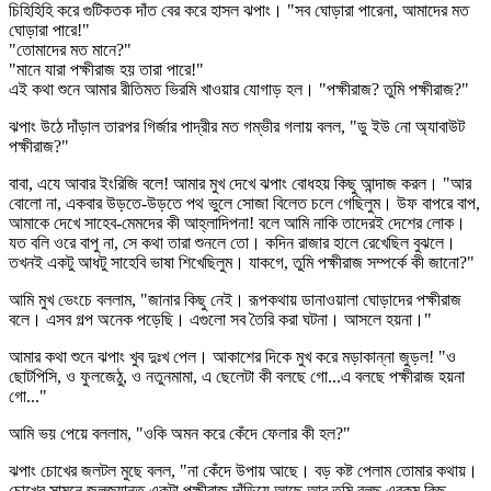
চিহিহিহি করে গুটিকতক দাঁত বের করে হাসল ঝপাং। "সব ঘোড়ারা পারেনা, আমাদের মত
ঘোড়ারা পারে!"
"তোমাদের মত মানে?"
"মানে যারা পক্ষীরাজ হয় তারা পারে!"
এই কথা শুনে আমার রীতিমত ভিরমি খাওয়ার যোগাড় হল। "পক্ষীরাজ? তুমি পক্ষীরাজ?"
ঝপাং উঠে দাঁড়াল তারপর গির্জার পাদ্রীর মত গম্ভীর গলায় বলল, "ডু ইউ নো অ্যাবাউট
পক্ষীরাজ?"
বাবা, এযে আবার ইংরিজি বলে! আমার মুখ দেখে ঝপাং বোধহয় কিছু আন্দাজ করল। "আর
বোলো না, একবার উড়তে-উড়তে পথ ভুলে সোজা বিলেত চলে গেছিলুম। উফ বাপরে বাপ,
আমাকে দেখে সাহেব-মেমদের কী আহ্লাদিপনা! বলে আমি নাকি তাদেরই দেশের লোক।
যত বলি ওরে বাপু না, সে কথা তারা শুনলে তো। কদিন রাজার হালে রেখেছিল বুঝলে।
তখনই একটু আধটু সাহেবি ভাষা শিখেছিলুম। যাকগে, তুমি পক্ষীরাজ সম্পর্কে কী জানো?"
আমি মুখ ভেংচে বললাম, "জানার কিছু নেই। রূপকথায় ডানাওয়ালা ঘোড়াদের পক্ষীরাজ
বলে। এসব গল্প অনেক পড়েছি। এগুলো সব তৈরি করা ঘটনা। আসলে হয়না।"
আমার কথা শুনে ঝপাং খুব দুঃখ পেল। আকাশের দিকে মুখ করে মড়াকান্না জুড়ল! "ও
ছোটপিসি, ও ফুলজেঠু, ও নতুনমামা, এ ছেলেটা কী বলছে গো...এ বলছে পক্ষীরাজ হয়না
গো..."
আমি ভয় পেয়ে বললাম, "ওকি অমন করে কেঁদে ফেলার কী হল?"
ঝপাং চোখের জলটল মুছে বলল, "না কেঁদে উপায় আছে। বড় কষ্ট পেলাম তোমার কথায়।
চোখের সামনে জলজ্যান্ত একটা পক্ষীরাজ দাঁড়িয়ে আছে আর তুমি বলছ এরকম কিছু