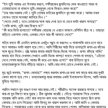
"ইস তুমি আমার এত উপকার করলে, লক্ষীরাজের জন্মদিনের কেক খাওয়াতে পারব না
তোমায়!ডানা না থাকলে তুমি মেঘমুলুক থেকে ফিরবে কেমন করে?"
"তার আর দরকার নেই। তুমি তোমার ভাইয়ের জন্মদিনে খুব মজা করো। আমার তরফ
থেকেও তাকে শুভেচ্ছা জানিয়ে দিও।"
"সেতো দেবই। তবে তোমাদের সঙ্গে আর দেখা হবে না ভেবে মনটা খারাপ লাগছে!"
"সেকি ঝপাং, তুমি আর ফিরবে না?"
"কী করে ফিরি বলোতো? পক্ষীরাজ ঘোড়ারা যে এখানে থাকলে বেশিদিন বাঁচে না। তাছাড়া
বাড়িতে একগাদা লোক, একবার গেলে আর কী আসতে দেবে?"
সত্যি বলতে কী এতদিন ঝপাংকে একটুও পছন্দ না করলেও ও পাকাপাকি ভাবে চলে যাবে
শুনে আমারও মনটা খারাপ হয়ে গেল। আমি শিরীষের আঠা দিয়ে ডানাদুটো ঝপাংএর কাঁধের
সঙ্গে জুড়ে দিলাম। হঠাত্‍ আমার মাথার কাছটা ভিজে-ভিজে লাগছে। ঝপাং কাঁদছে নাকি?
মাথায় হাত দিয়ে দেখলাম সেখানে একটা ভিজে কাপড়! শুনতে পেলাম মা বলছেন, "এইতো
দেখে গেলাম জ্বর নেই, আবার কী করে এত জ্বর এলো?" বাবা চিন্তিত মুখে
ডাক্তারকাকুকে নিয়ে দাঁড়িয়ে আছেন। আমি ঘোর লাগা চোখে দেখলাম ঝপাং নেই।
মৃদু কন্ঠে বললাম, "ঝপাং কোথায়?" লক্ষ্য করলাম ঝপাংএর কথা বলা মাত্র বাবা-মার মুখটা
কেমন কালো হয়ে গেল। ডাক্তারকাকু জ্বর কমাবার একটা ইনজেকশন দিলেন, আমি আবার
ঘুমিয়ে পড়লাম।
পরদিন সকালে ঘুম ভাঙল তখন আর জ্বর নেই। শরীরটাও অনেক ঝরঝরে লাগছে। তবে
বাবা-মা মুখ বিষণ্ণ করে ঘুরছে। ঠিক আন্দাজ করেছি। দৌড়ে গ্যারাজে গিয়ে দেখলাম
গ্যারাজ খালি ঝপাং নেই! বাবা বললেন কাল যখন আমায় নিয়ে সকলে ব্যস্ত ছিল ঝপাং
কোথায় যেন চলে গিয়েছে! আমি কিন্তু মন খারাপ করলাম না। আমি জানি ও কোথায়
গিয়েছে। গ্যারাজের ওখান থেকে ঘরে আসার সময় শুনতে পেলাম, মালিকাকা আর আমাদের