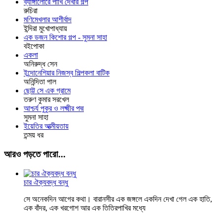
ব্যাঙ্গালোরে পাখি দেখার গল্প
রুচিরা
মণিমেখলার আশীর্বাদ
ইন্দিরা মুখোপাধ্যায়
এক ডজন কিশোর গল্প - সুমনা সাহা
বইপোকা
একলা
অনিরুদ্ধ সেন
ইন্দোনেশিয়ার নিজস্ব শিল্পকলা বাটিক
অনিন্দিতা পাল
ছোট্ট সে এক গ্রামে
তরুণ কুমার সরখেল
আশ্চর্য পুকুর ও লক্ষ্মীর পদ্ম
সুমনা সাহা
ইয়েতির আত্মীয়তায়
তন্ময় ধর
আরও পড়তে পারো...
চার ঐক্যবদ্ধ বন্ধু
সে অনেকদিন আগের কথা। বারানসীর এক জঙ্গলে একদিন দেখা গেল এক হাতি,
এক বাঁদর, এক খরগোশ আর এক তিতিরপাখির মধ্যে