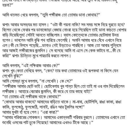
হয়না?"
আমি থতমত খেয়ে বললাম, "তুমি পক্ষীরাজ তো তোমার ডানা কোথায়?"
ঝপাং আবার অসভ্যর মত হাসল। "ওটা কী গয়না নাকি? সব সময় সঙ্গে নিয়ে ঘুরতে হবে?
বিলেত থেকে ফেরার পর ডানাজোড়া বেজায় নোংরা হয়ে গিয়েছিল তাই ডানা কাচতে ধোপার
বাড়ি দিয়েছিলুম! সেটাই আনতে যাচ্ছিলাম। ব্যাস কোত্থেকে তোমার ছোটমামা উদয়
হলেন। ভাবলেন আমি বুঝি পথ হারিয়ে ফেলেছি। অমনি আমায় ধরে বেঁধে এখানে নিয়ে
এল।কী যে বিপদে পড়েছি...ডানাও নেই উড়তেও পারছিনা। আজ তো আবার পুন্নিমে
আর আজই লক্ষীরাজের জন্মদিন। সে বলেছে আমি না এলে সে কেক কাটবে না...কী যে
করি!" ঝপাং চিন্তিত মুখে পায়চারি করতে লাগল।
আমি বললাম, "এই লক্ষিরাজ আবার কে?"
ঝপাং খুব কেতা দেখিয়ে বলল, "কেন? তার কথা তোমাদের ওই রূপকথা না কিসে যেন
লেখেনি বুঝি?"
আমি গোমড়া মুখে বললাম, "না লেখেনি। কে সে?"
"লক্ষীরাজ আমার ছোট ভাই। ছোটবেলায় খুব শান্ত ছিল তো তাই মা ওর নাম দিয়েছিলেন
লক্ষীরাজ। আহারে বেচারার জন্মদিন, কী করে যে তার কাছে যাই!"
"তা তোমার এই লক্ষীরাজ থাকে কোথায়?"
"কোথায় আবার থাকবে? আমাদের বাড়িতে থাকে। মা-বাবা, ছোটপিসি, রাঙা কাকা, রাঙা
কাকি, ফুলজেঠু, ফুলজেঠি, সানাই, রঙিন আর টুকলির সঙ্গে!"
আমার মুখটা হাঁ হয়ে গেল। "এরা কারা?"
"আমার পরিবারের লোকজন। আমাদের একান্নবর্তী পরিবার বুঝলে। তোমাদের এখানে তো
শুনেছি ওসবের পাট চুকে গিয়েছে! আমাদের এখনও টিকে আছে।"