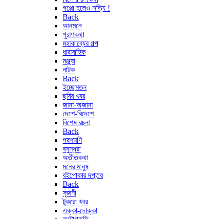
গপ্পো হলেও সত্যি !
Back
আনমনে
পুরাণকথা
মহাকাব্যের গল্প
ধারাবাহিক
মঞ্জুষা
নাটক
Back
ইচ্ছেমতন
ছবির খবর
জানা-অজানা
দেশে-বিদেশে
বিশেষ রচনা
Back
পরশমণি
বসুন্ধরা
অতীতকথা
মনের মানুষ
বইপোকার দপ্তর
Back
সৃজনী
টুকরো খবর
এক্কা-দোক্কা