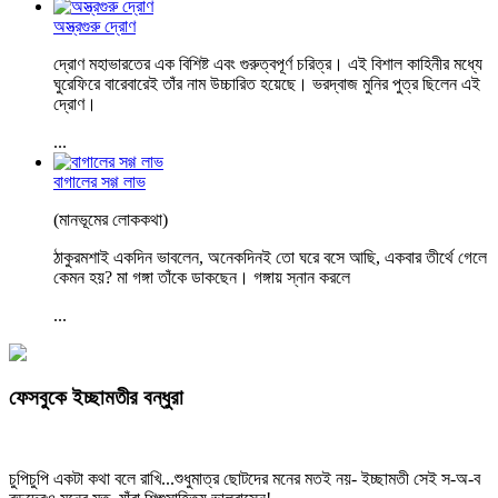
অস্ত্রগুরু দ্রোণ
দ্রোণ মহাভারতের এক বিশিষ্ট এবং গুরুত্বপূর্ণ চরিত্র। এই বিশাল কাহিনীর মধ্যে
ঘুরেফিরে বারেবারেই তাঁর নাম উচ্চারিত হয়েছে। ভরদ্বাজ মুনির পুত্র ছিলেন এই
দ্রোণ।
...
বাগালের সগ্গ লাভ
(মানভূমের লোককথা)
ঠাকুরমশাই একদিন ভাবলেন, অনেকদিনই তো ঘরে বসে আছি, একবার তীর্থে গেলে
কেমন হয়? মা গঙ্গা তাঁকে ডাকছেন। গঙ্গায় স্নান করলে
...
ফেসবুকে ইচ্ছামতীর বন্ধুরা
চুপিচুপি একটা কথা বলে রাখি...শুধুমাত্র ছোটদের মনের মতই নয়- ইচ্ছামতী সেই স-অ-ব