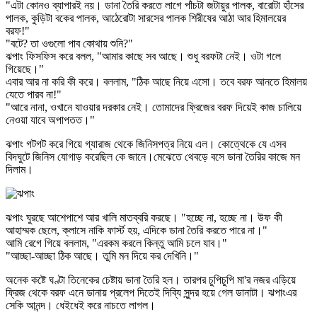
"এটা কোনও ব্যাপারই নয়। ডানা তৈরি করতে লাগে পাঁচটা জটায়ুর পালক, বারোটা হাঁসের
পালক, কুড়িটা বকের পালক, আঠেরোটা সারসের পালক শিরীষের আঠা আর হিমালয়ের
বরফ!"
"বটে? তা ওগুলো পাব কোথায় শুনি?"
ঝপাং ফিসফিস করে বলল, "আমার কাছে সব আছে। শুধু বরফটা নেই। ওটা গলে
গিয়েছে।"
এবার আর না করি কী করে। বললাম, "ঠিক আছে নিয়ে এসো। তবে বরফ আনতে হিমালয়
যেতে পারব না!"
"আরে নানা, ওখানে যাওয়ার দরকার নেই। তোমাদের ফ্রিজের বরফ দিয়েই কাজ চালিয়ে
নেওয়া যাবে অপাপতত।"
ঝপাং গটগট করে গিয়ে গ্যারাজ থেকে জিনিসপত্র নিয়ে এল। কোত্থেকে যে এসব
বিদঘুটে জিনিস যোগাড় করেছিল কে জানে।মেঝেতে থেবড়ে বসে ডানা তৈরির কাজে মন
দিলাম।
ঝপাং ঘুরছে আশেপাশে আর খালি মাতব্বরি করছে। "হচ্ছে না, হচ্ছে না। উফ কী
আহাম্মক ছেলে, ক্লাসে নাকি ফার্স্ট হয়, এদিকে ডানা তৈরি করতে পারে না।"
আমি রেগে গিয়ে বললাম, "এরকম করলে কিন্তু আমি চলে যাব।"
"আচ্ছা-আচ্ছা ঠিক আছে। তুমি মন দিয়ে কর দেখিনি।"
অনেক কষ্টে ঘণ্টা তিনেকের চেষ্টায় ডানা তৈরি হল। তারপর চুপিচুপি মা'র নজর এড়িয়ে
ফ্রিজ থেকে বরফ এনে ডানায় প্রলেপ দিতেই দিব্যি সুন্দর হয়ে গেল ডানাটা। ঝপাংএর
সেকি আনন্দ। ধেইধেই করে নাচতে লাগল।