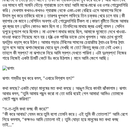
ওর সামনে যাই অমনি দৌড়ে গ্যারাজে চলে যায়! আমি মাঝে-মাঝে ওর ওপর গোয়েন্দাগিরি
করি। দেখলাম কখনও-কখনও গ্যারাজ থেকে একা-একা বেরিয়ে এসে আকাশের দিকে
উদাস মুখ করে তাকিয়ে থাকে। তারপর ধুপধাপ লাফিয়ে তিন চক্কর খেয়ে চলে যায়।কী
ব্যাপার কে জানে।বেশিদিন অবশ্য এই গোয়েন্দাগিরি টিকল না।কারণ বৃষ্টিতে ভিজে আমার
খুব জ্বর হল।দুদিন কোনও জ্ঞান ছিল না। তিনদিনের মাথায় জ্বর একটু নামল। সেদিন
দুপুরে চুপচাপ শুয়ে ছিলাম। মা এতক্ষণ মাথার কাছে ছিল, আমাকে ঘুমোতে দেখে খাওয়া-
দাওয়া করতে গিয়েছে মনে হয়।হঠাত্‍ এক পাখির ডাকে চোখ খুললাম। আর চোখ খুলেই
হৃদপিন্ড ধড়াস্‌ করে উঠল। আমার পড়ার টেবিলের সামনের চেয়ারটায় ঠ্যাংএর উপর ঠ্যাং
তুলে বসে আছে ঝপাং!জ্বরের ঘোরে ভুল দেখছি না তো? কিন্তু জ্বর তো নেই এখন।
তাহলে কী স্বপ্ন? না ঝপাংকে নিয়ে আমি স্বপ্ন দেখতে পারিনা। এটা দুঃস্বপ্ন! নিজের
গায়ে নিজেই একটা চিমটি কেটে উঃ করে উঠলাম। মানে আমি জেগে আছি।
ঝপাং গম্ভীর মুখ করে বলল, "এবারে বিশ্বাস হল?"
কথা বলছে? একটা ঘোড়া মানুষের মত কথা বলছে। আঙুল দিয়ে কানটা ঝাঁকালাম। ঝপাং
আবার বলল, "তুমি আমায় পছন্দ করো না তো ভারি বয়েই গেল আমার! আমিও তোমাকে
মোটে পছন্দ করিনা!"
"ত-ত-তুমি কথা বলছ কী করে?"
"কী করে আবার? যেমন করে তুমি বলো তেমনি করে। এই তুমি কী তোতলা?" আমি রেগে
গিয়ে বললাম, "কক্ষনও আমি তোতলা নই। তুমি ঘোড়া হয়ে মানুষের মত কথা বলছ
তাই..."