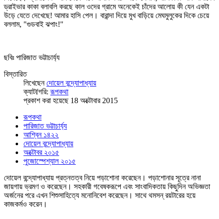
ড্রাইভার কাকা বলাবলি করছে কাল ওদের গ্রামে অনেকেই চাঁদের আলোয় কী যেন একটা
উড়ে যেতে দেখেছে! আমার হাসি পেল। বারান্দা দিয়ে মুখ বাড়িয়ে মেঘমুলুকের দিকে চেয়ে
বললাম, "গুডবাই ঝপাং!"
ছবিঃ পারিজাত ভট্টাচার্য্য
বিস্তারিত
লিখেছেন
দোয়েল বন্দ্যোপাধ্যায়
ক্যাটfগরি:
রূপকথা
প্রকাশ করা হয়েছে 18 অক্টোবার 2015
রূপকথা
পারিজাত ভট্টাচার্য্য
আশ্বিন ১৪২২
দোয়েল বন্দ্যোপাধ্যায়
অক্টোবর ২০১৫
পুজোস্পেশ্যাল ২০১৫
দোয়েল বন্দ্যোপাধ্যায় প্রত্নতত্ব নিয়ে পড়াশোনা করেছেন। পড়াশোনার সূত্রে নানা
জায়গায় ভ্রমণ ও করেছেন। সহকারী গবেষকরূপে এবং সাংবাদিকতায় কিছুদিন অভিজ্ঞতা
অর্জনের পরে এখন শিশুসাহিত্যে মনোনিবেশ করেছেন। সাথে থমসন্‌ রয়টারের হয়ে
কাজকর্মও করেন।