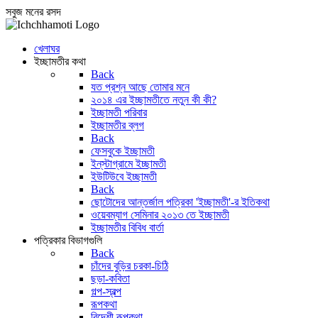
সবুজ মনের রসদ
খেলাঘর
ইচ্ছামতীর কথা
Back
যত প্রশ্ন আছে তোমার মনে
২০১৪ এর ইচ্ছামতীতে নতুন কী কী?
ইচ্ছামতী পরিবার
ইচ্ছামতীর ব্লগ
Back
ফেসবুকে ইচ্ছামতী
ইন্‌স্টাগ্রামে ইচ্ছামতী
ইউটিউবে ইচ্ছামতী
Back
ছোটোদের আন্তর্জাল পত্রিকা 'ইচ্ছামতী'-র ইতিকথা
ওয়েবম্যাগ সেমিনার ২০১৩ তে ইচ্ছামতী
ইচ্ছামতীর বিবিধ বার্তা
পত্রিকার বিভাগগুলি
Back
চাঁদের বুড়ির চরকা-চিঠি
ছড়া-কবিতা
গল্প-স্বল্প
রূপকথা
বিদেশী রূপকথা