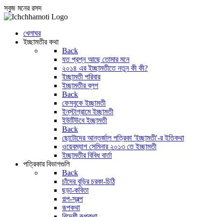
সবুজ মনের রসদ
খেলাঘর
ইচ্ছামতীর কথা
Back
যত প্রশ্ন আছে তোমার মনে
২০১৪ এর ইচ্ছামতীতে নতুন কী কী?
ইচ্ছামতী পরিবার
ইচ্ছামতীর ব্লগ
Back
ফেসবুকে ইচ্ছামতী
ইন্‌স্টাগ্রামে ইচ্ছামতী
ইউটিউবে ইচ্ছামতী
Back
ছোটোদের আন্তর্জাল পত্রিকা 'ইচ্ছামতী'-র ইতিকথা
ওয়েবম্যাগ সেমিনার ২০১৩ তে ইচ্ছামতী
ইচ্ছামতীর বিবিধ বার্তা
পত্রিকার বিভাগগুলি
Back
চাঁদের বুড়ির চরকা-চিঠি
ছড়া-কবিতা
গল্প-স্বল্প
রূপকথা
বিদেশী রূপকথা