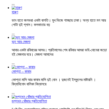
...
হারুণ
ডান হাতে জলভরা একটা বালতি। মুখ ভিজে গামছায় ঢাকা। অন্য হাতে মগ আর
গোটা দুই গ্লাস। কলকাতায় বড়
...
ভূত আর মেজদা
আবার একটা রবিবারের আসর। প্রতিমাসের শেষ রবিবার আমরা ভাই-বোনেরা জড়ো
হই মেজদার ঘরে। মেজদা আমাদের
...
কোপ্তা – কাবাব
কোপ্তা মাসি আর কাবাব মাসি দুই বোন । দুজনেই ইস্কুলের মাষ্টারনি ।
বিদ্যাবিনোদ বালিকা বিদ্যালয়ে
...
গুপ্তধন খোঁজার প্রতিযোগিতা