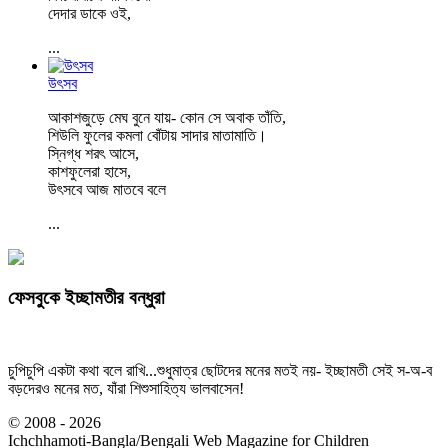
দেদার ডাকে ওই,
...
উৎসব
আকাশজুড়ে মেঘ বুনে যায়- কোন সে অবাক তাঁতি,
শিউলি ফুলের কমলা বোঁটায় সাদার মাতামাতি।
স্নিগ্ধ শরৎ আসে,
কাশফুলেরা হাসে,
উৎসবে আজ মাতবে বলে
...
ফেসবুকে ইচ্ছামতীর বন্ধুরা
চুপিচুপি একটা কথা বলে রাখি...শুধুমাত্র ছোটদের মনের মতই নয়- ইচ্ছামতী সেই স-অ-ব
বড়দেরও মনের মত, যাঁরা শিশুসাহিত্য ভালবাসেন!
© 2008 - 2026
Ichchhamoti-Bangla/Bengali Web Magazine for Children