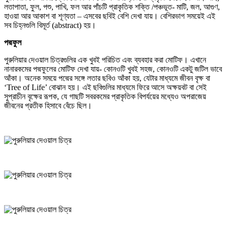
লতাপাতা, ফুল, পশু, পাখি, ফল আর পাঁচটি প্রাকৃতিক শক্তি /পঞ্চভূত- মাটি, জল, আগুণ,
হাওয়া আর আকাশ বা শূণ্যতা – এসবের ছবিই বেশি দেখা যায়। বেশিরভাগ সময়েই এই
সব চিহ্নগুলি বিমূর্ত (abstract) হয়।
পদ্মফুল
পুরুলিয়ার দেওয়াল চিত্রগুলির এক খুবই পরিচিত এবং ব্যবহার করা মোটিফ। এখানে
নানারকমের পদ্মফুলের মোটিফ দেখা যায়- কোনওটি খুবই সহজ, কোনওটি একটু জটিল ভাবে
আঁকা। অনেক সময়ে পদ্মের সঙ্গে লতার ছবিও আঁকা হয়, যেটার মাধ্যমে জীবন বৃক্ষ বা
‘Tree of Life’ বোঝান হয়। এই ছবিগুলির মাধ্যমে ফিরে আসে অক্ষয়বট বা সেই
সুপ্রাচীন বৃক্ষের রূপক, যে গাছটি সবরকমের প্রাকৃতিক বিপর্যয়ের মধ্যেও অপরাজেয়
জীবনের প্রতীক হিসাবে বেঁচে ছিল।