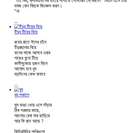
"এই বিহু, ক্লাবহাউসের বাইরে লাগানো পোস্টারটা দেখেছিস?" বিহান এসে তার
যমজ বোন বিহুকে জিজ্ঞেস করল।
"না
...
ইঁদুর টিয়ের বিয়ে
রথের রাতে ঈদের চাঁদে
ইঁদুরছানার বিয়ে
কনের সাজে আসবে এবার
গাছের বুনো টিয়ে
কালীপুজোয় দুজন মিলে
আমোদ হবে খুব
বড়দিনের কেক বানাবে
...
খুব সকালে
ঘুম ভাঙা ভোর এসে দাঁড়ায়
ঠিক দরজার কাছে,
আলোর রেখা যায় ছাড়িয়ে
আর কি রাত আছে ?
কিচিরমিচির পাখিগুলো