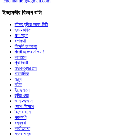
ichchhamoti@gmail.com
ইচ্ছামতীর বিভাগ গুলি
চাঁদের বুড়ির চরকা-চিঠি
ছড়া-কবিতা
গল্প-স্বল্প
রূপকথা
বিদেশী রূপকথা
গপ্পো হলেও সত্যি !
আনমনে
পুরাণকথা
মহাকাব্যের গল্প
ধারাবাহিক
মঞ্জুষা
নাটক
ইচ্ছেমতন
ছবির খবর
জানা-অজানা
দেশে-বিদেশে
বিশেষ রচনা
পরশমণি
বসুন্ধরা
অতীতকথা
মনের মানুষ