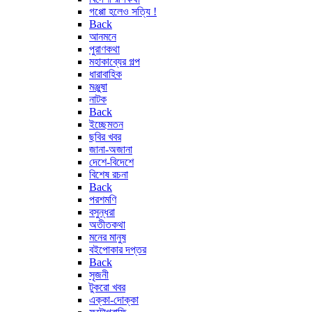
গপ্পো হলেও সত্যি !
Back
আনমনে
পুরাণকথা
মহাকাব্যের গল্প
ধারাবাহিক
মঞ্জুষা
নাটক
Back
ইচ্ছেমতন
ছবির খবর
জানা-অজানা
দেশে-বিদেশে
বিশেষ রচনা
Back
পরশমণি
বসুন্ধরা
অতীতকথা
মনের মানুষ
বইপোকার দপ্তর
Back
সৃজনী
টুকরো খবর
এক্কা-দোক্কা