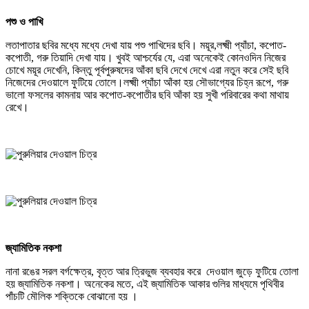
পশু ও পাখি
লতাপাতার ছবির মধ্যে মধ্যে দেখা যায় পশু পাখিদের ছবি। ময়ূর,লক্ষ্মী প্যাঁচা, কপোত-
কপোতী, গরু তিয়াদি দেখা যায়। খুবই আশ্চর্যের যে, এরা অনেকেই কোনওদিন নিজের
চোখে ময়ূর দেখেনি, কিন্তু পূর্বপুরুষদের আঁকা ছবি দেখে দেখে এরা নতুন করে সেই ছবি
নিজেদের দেওয়ালে ফুটিয়ে তোলে।লক্ষ্মী প্যাঁচা আঁকা হয় সৌভাগ্যের চিহ্ন রূপে, গরু
ভালো ফসলের কামনায় আর কপোত-কপোতীর ছবি আঁকা হয় সুখী পরিবারের কথা মাথায়
রেখে।
জ্যামিতিক নকশা
নানা রঙের সরল বর্গক্ষেত্র, বৃত্ত আর ত্রিভুজ ব্যবহার করে দেওয়াল জুড়ে ফুটিয়ে তোলা
হয় জ্যামিতিক নকশা। অনেকের মতে, এই জ্যামিতিক আকার গুলির মাধ্যমে পৃথিবীর
পাঁচটি মৌলিক শক্তিকে বোঝানো হয় ।