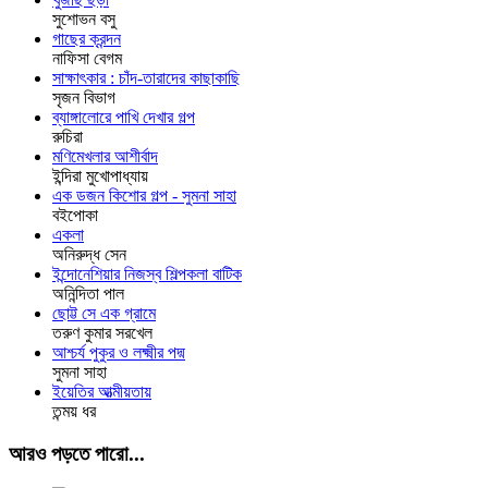
সুশোভন বসু
গাছের ক্রন্দন
নাফিসা বেগম
সাক্ষাৎকার : চাঁদ-তারাদের কাছাকাছি
সৃজন বিভাগ
ব্যাঙ্গালোরে পাখি দেখার গল্প
রুচিরা
মণিমেখলার আশীর্বাদ
ইন্দিরা মুখোপাধ্যায়
এক ডজন কিশোর গল্প - সুমনা সাহা
বইপোকা
একলা
অনিরুদ্ধ সেন
ইন্দোনেশিয়ার নিজস্ব শিল্পকলা বাটিক
অনিন্দিতা পাল
ছোট্ট সে এক গ্রামে
তরুণ কুমার সরখেল
আশ্চর্য পুকুর ও লক্ষ্মীর পদ্ম
সুমনা সাহা
ইয়েতির আত্মীয়তায়
তন্ময় ধর
আরও পড়তে পারো...