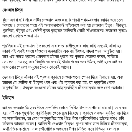
দেওয়াল চিত্র
কুঁদে অথবা ছবি এঁকে মাটির দেওয়াল অলংকরণের প্রথা গ্রাম-বাংলায় বহুদিন ধরে চলে
আসছে। দেয়ালের গায়ে এই অলংকরণকেই পশ্চিমবঙ্গে বলা হয় দেওয়াল চিত্র। বীরভূম,
পুরুলিয়া, বাঁকুড়া এবং মেদিনীপুরের বৃহত্তম আদিবাসী গোষ্ঠী সাঁওতালদের দেয়ালেই মূলতঃ
এগুলো দেখতে পাওয়া যায়।
পুরুলিয়ায় এই দেওয়াল চিত্রগুলো সাধারণত কালীপুজোর কাছাকাছি সময়েই আঁকা হয়,
কারণ এই একই সময়ে সাঁওতাল জনজাতির এক বড় উৎসব, বাদনা পরব অনুষ্ঠিত হয়।
তাই এই সময়ে গ্রামের লোকজন তাঁদের পুরনো ঘর পুনরায় মেরামত করেন, সাজিয়ে
তোলেন। যেহেতু আর কিছুদিনের মধ্যেই খামার শস্যে ভরে উঠবে, তাই হয়ত এই ঘর
সাজানোর প্রেরণা মানুষের ভেতর থেকেই আসে।
দেওয়াল চিত্র আঁকার এই প্রথায় প্রথমে দেওয়ালগুলো গোবর দিয়ে নিকানো হয়, এবং
তারপর যে মোটিফ বা চিহ্নের ধরন এবং ধাঁচ ব্যবহার করা হয়, তা প্রকৃতির থেকে
অনুপ্রাণিত। উজ্জ্বল রঙগুলো তাঁদের আড়ম্বরবিহীন জীবনযাত্রার সঙ্গে বেশ বেমানান।
ইতিহাস
এইসব দেওয়াল চিত্রের উৎস সম্পর্কিত কোনো লিখিত উপাদান পাওয়া যায় না। মনে করা
হয়, এটি এক শৃঙ্খলিত প্রতিক্রিয়া থেকে জন্ম নিয়েছে। প্রথমে একজন ব্যক্তি রঙ দিয়ে
ঘর সাজাচ্ছিলেন, তা দেখে অনুপ্রাণিত হয়ে ধীরে ধীরে প্রতিবেশীরাও তাঁদের ঘরেও ছবি
আঁকতে আরম্ভ করেন। আদিবাসী দেওয়াল চিত্রও যুগের সাথে তাল মিলিয়ে জীবনযাত্রা,
অর্থনৈতিক কাঠামো, এবং ভৌগোলিক অঞ্চলের উপর ভিত্তি করে বিভিন্ন ধরণ এবং