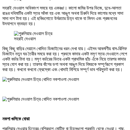
সহরাই দেওয়াল অধিকাংশ সময়ে হয় একরঙা। কালো জমির উপর ভিজে, দুধে-আলতা
রঙের দধিমাটির একটা স্তর আঁকা হয় এবং আঙুল অথবা চিরুনি দিয়ে কালোর মধ্যে সাদা
সাদা দাগ টানা হয়। এই ছবিগুলোতে উর্বরতার চিহ্ন থাকে যা মিলন এবং প্রজননের
উদযাপনে ব্যবহৃত হয়।
সহরাই দেওয়াল
কিছু কিছু বাড়ির দেয়ালে খোদিত ডিজাইনের ধরন দেখা যায়। এইসব আকর্ষণীয় বাস-রিলিফ
ডিজাইন নতুন ঘর তৈরীর সময়ে করা হয়। প্রথমে কাদার একটা মসৃণ স্তর দেওয়ালে লেপে
একটা বর্ডার টানা হয়। মসৃণ বর্ডারের ভিতর একটা প্রাথমিক ছাঁচ এঁকে নিয়ে তারপর কাদার
স্তর যোগ করা হয়। তারপর বাঁশের ডগা অথবা আঙুল দিয়ে বিষয়কে সম্পূর্ণরূপে প্রকাশ
করা হয়। কখনো কখনো ফ্রেস্কো এবং খোদাই মিশিয়ে সম্পূর্ণ ভাব পরিস্ফুট করা হয়।
খোদিত নকশাওলা দেওয়াল
খোদিত নকশাওলা দেওয়াল
নকশা গুলিকে বোঝা
পুরুলিয়ার দেওয়ার চিত্রের বেশিরভাগ মোটিফ বা চিহ্নগুলো প্রকৃতি থেকে নেওয়া। গাছ,