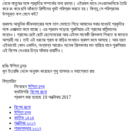
থেকে মানুষের সঙ্গে প্রকৃতির সম্পর্কের নানা রহস্য। এইরকম ভাবে দেওয়ালগুলিকে তৈরি
করে রং করে ছবি আঁকতে শিল্পীদের খুবই পরিশ্রম করতে হয়। কিন্তু সে পরিশ্রমের
উপযুক্ত ফল মেলে কই?
ক্রমশঃ আধুনিক জীবনযাত্রার সঙ্গে তাল মেলাতে গিয়ে আমাদের সবার মধ্যেই প্রকৃতির
সঙ্গে একাত্মতা কমে যাচ্ছে। এর প্রভাব পড়েছে পুরুলিয়ার এই গ্রামের বাসিন্দাদের
মধ্যেও। গ্রামের ছোট ছোট ছেলেমেয়েরা আর এইসব সাবেকী শিল্পকলা শিখতে বা জানতে
আগ্রহী নয়। তাই এই ধরনের গ্রাম বা বাড়ির সংখ্যাও ক্রমশ কমে আসছে। আর হয়ত
এইভাবেই কোন একদিন, অন্যান্য আরোও অনেক শিল্পকলার মত হারিয়ে যাবে পুরুলিয়ার
এই বিশেষ দেওয়ার চিত্র আঁকার ধারাটিও।
ছবিঃ ঈশিতা চন্দ্র
মূল ইংরেজি থেকে অনুবাদ করেছেন পৃথু হালদার ও মহাশ্বেতা রায়
বিস্তারিত
লিখেছেন
ঈশিতা​ চন্দ্র
ক্যাটfগরি:
বিশেষ রচনা
প্রকাশ করা হয়েছে 19 অক্টোবার 2017
বিশেষ রচনা
ঈশিতা​ চন্দ্র
কার্তিক ১৪২৪
অক্টোবর ২০১৭
শারদসম্ভার ২০১৭