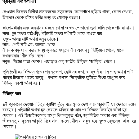
প্রক্রিয়া এবং উপাদান
দেওয়াল চিত্রের শিল্পীরা নানারকমের সহজলভ্য ,আশেপাশে ছড়িয়ে থাকা, ফেলে দেওয়া,
উপাদান থেকে তাঁদের ছবির জন্য রং যোগাড় করেন।
কালো- টায়ার এবং অন্যান্য শুকনো খোলা ও খড় পোড়ানো ভুসা কালি থেকে পাওয়া যায়।
সাদা- চুন অথবা কাঠখড়ি, খড়িমাটি অথবা দধিমাটি থেকে পাওয়া যায়।
হলুদ- আলয় মাটি অথবা হলুদ থেকে।
লাল- গেরি মাটি এবং আলতা থেকে।
নীল- কাপড় সাদা করার জন্য ব্যবহৃত সস্তার নীল এবং ব্লু ভিট্রিয়ল থেকে, যাকে
কথ্যভাষায় ‘নীল বড়ি’ বলে।
সবুজ- শিমের পাতা থেকে। এছাড়াও লেবু জাতীয় উদ্ভিদ ‘জাম্বির’ থেকে।
তুলি তৈরী হয় বিভিন্ন খড়ের প্রান্তভাগ, ছোট ন্যাকড়া, ও স্থানীয় শাল গাছ অথবা পাট
গাছের চিবানো গাছের তন্তু। কখনো কখনো সিন্থেটিক তুলিতে কিংবা আঙুলে করে
বিভিন্ন নকশা আঁকা হয়।
বিভিন্ন ধরন
দুই প্রকারের দেওয়াল চিত্র গ্রামীণ কুঁড়ে ঘরে মূলত দেখা যায়- প্রথমটি হল দেয়ালে রঙের
ব্যবহার। খড়িমাটি অথবা চুন দেয়ালে শুকিয়ে যাওয়ার পর বিভিন্ন ডিজাইন আঁকা হয়
দেয়ালে। এই ডিজাইনগুলোর মধ্যে খিলানযুক্ত গঠন, জ্যামিতিক আকার এবং বিভিন্ন
জীবজন্তু ও ফুলের আকৃতি দিয়ে সাদা, কালো, নীল ও সবুজ রঙে মূলত ফ্রেস্কো আঁকা হয়
দেয়ালে।