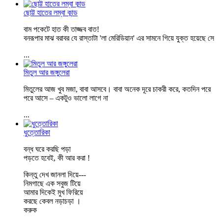
ছোট্ট হাতের লম্বা কান্ড
বাম পকেটে হাত কী তাজ্জব বাত!
বনরূপার মাঝ বরাবর যে রাস্তাটা 'লা মেরিডিয়ান' এর সামনে গিয়ে যুক্ত হয়েছে সে
...
মিতুল আর জঙ্গুলেরা
মিতুলের আজ খুব মজা, বাবা আসবে। বাবা অনেক দূরে চাকরী করে, কতদিন পরে
পরে আসে – একটুও ভালো লাগে না
...
ধুত্তোরিকা
বন্ধ ঘরে করছি পড়া
পড়তে হবেই, কী আর করা !
কিন্তু দেখ জানলা দিয়ে---
নিমগাছে এক সবুজ টিয়ে
আমার দিকেই মুখ ফিরিয়ে
করছে কেবল নড়াচড়া ।
করুক