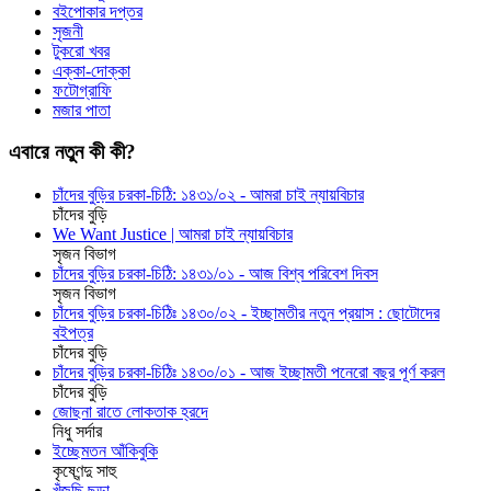
বইপোকার দপ্তর
সৃজনী
টুকরো খবর
এক্কা-দোক্কা
ফটোগ্রাফি
মজার পাতা
এবারে নতুন কী কী?
চাঁদের বুড়ির চরকা-চিঠি: ১৪৩১/০২ - আমরা চাই ন্যায়বিচার
চাঁদের বুড়ি
We Want Justice | আমরা চাই ন্যায়বিচার
সৃজন বিভাগ
চাঁদের বুড়ির চরকা-চিঠি: ১৪৩১/০১ - আজ বিশ্ব পরিবেশ দিবস
সৃজন বিভাগ
চাঁদের বুড়ির চরকা-চিঠিঃ ১৪৩০/০২ - ইচ্ছামতীর নতুন প্রয়াস : ছোটোদের
বইপত্র
চাঁদের বুড়ি
চাঁদের বুড়ির চরকা-চিঠিঃ ১৪৩০/০১ - আজ ইচ্ছামতী পনেরো বছর পূর্ণ করল
চাঁদের বুড়ি
জোছনা রাতে লোকতাক হ্রদে
নিধু সর্দার
ইচ্ছেমতন আঁকিবুকি
কৃষ্ণেন্দু সাহু
খুঁজছি ছড়া