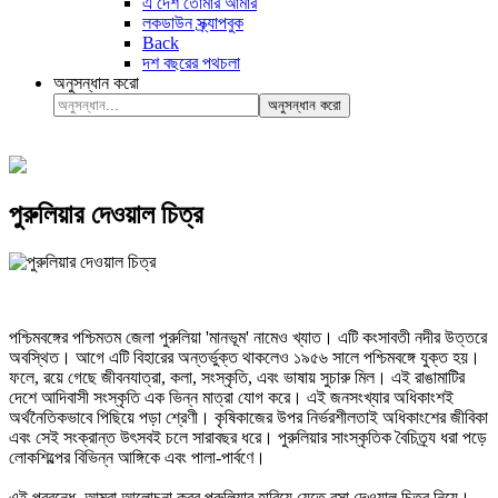
এ দেশ তোমার আমার
লকডাউন স্ক্র্যাপবুক
Back
দশ বছরের পথচলা
অনুসন্ধান করো
অনুসন্ধান করো
পুরুলিয়ার দেওয়াল চিত্র
পশ্চিমবঙ্গের পশ্চিমতম জেলা পুরুলিয়া 'মানভূম' নামেও খ্যাত। এটি কংসাবতী নদীর উত্তরে
অবস্থিত। আগে এটি বিহারের অন্তর্ভুক্ত থাকলেও ১৯৫৬ সালে পশ্চিমবঙ্গে যুক্ত হয়।
ফলে, রয়ে গেছে জীবনযাত্রা, কলা, সংস্কৃতি, এবং ভাষায় সুচারু মিল। এই রাঙামাটির
দেশে আদিবাসী সংস্কৃতি এক ভিন্ন মাত্রা যোগ করে। এই জনসংখ্যার অধিকাংশই
অর্থনৈতিকভাবে পিছিয়ে পড়া শ্রেণী। কৃষিকাজের উপর নির্ভরশীলতাই অধিকাংশের জীবিকা
এবং সেই সংক্রান্ত উৎসবই চলে সারাবছর ধরে। পুরুলিয়ার সাংস্কৃতিক বৈচিত্র্য ধরা পড়ে
লোকশিল্পের বিভিন্ন আঙ্গিকে এবং পালা-পার্বণে।
এই প্রবন্ধে, আমরা আলোচনা করব পুরুলিয়ার হারিয়ে যেতে বসা দেওয়াল চিত্র নিয়ে।