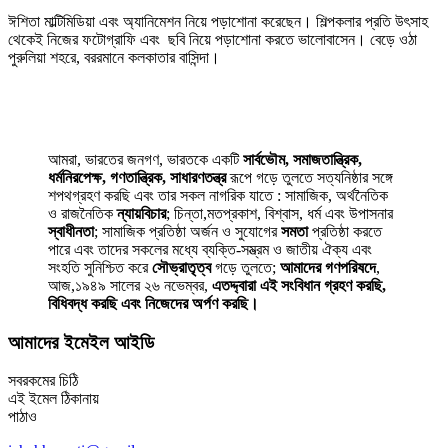
ঈশিতা মাল্টিমিডিয়া এবং অ্যানিমেশন নিয়ে পড়াশোনা করেছেন। শিল্পকলার প্রতি উৎসাহ
থেকেই নিজের ফটোগ্রাফি এবং ছবি নিয়ে পড়াশোনা করতে ভালোবাসেন। বেড়ে ওঠা
পুরুলিয়া শহরে, বররমানে কলকাতার বাসিন্দা।
আমরা, ভারতের জনগণ, ভারতকে একটি
সার্বভৌম, সমাজতান্ত্রিক,
ধর্মনিরপেক্ষ, গণতান্ত্রিক, সাধারণতন্ত্র
রূপে গড়ে তুলতে সত্যনিষ্ঠার সঙ্গে
শপথগ্রহণ করছি এবং তার সকল নাগরিক যাতে : সামাজিক, অর্থনৈতিক
ও রাজনৈতিক
ন্যায়বিচার
; চিন্তা,মতপ্রকাশ, বিশ্বাস, ধর্ম এবং উপাসনার
স্বাধীনতা
; সামাজিক প্রতিষ্ঠা অর্জন ও সুযোগের
সমতা
প্রতিষ্ঠা করতে
পারে এবং তাদের সকলের মধ্যে ব্যক্তি-সম্ভ্রম ও জাতীয় ঐক্য এবং
সংহতি সুনিশ্চিত করে
সৌভ্রাতৃত্ব
গড়ে তুলতে;
আমাদের গণপরিষদে
,
আজ,১৯৪৯ সালের ২৬ নভেম্বর,
এতদ্দ্বারা এই সংবিধান গ্রহণ করছি,
বিধিবদ্ধ করছি এবং নিজেদের অর্পণ করছি।
আমাদের ইমেইল আইডি
সবরকমের চিঠি
এই ইমেল ঠিকানায়
পাঠাও