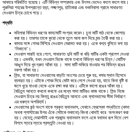
আকারে পরিবর্তিত হয়েছে। এটি বিভিন্ন সম্প্রদায় এবং উৎসব ভেদেও বদলে বদলে যায়।
পুরুলিয়া শহরের উপপ্রান্তে হুড়া, লক্ষ্মণপুর, হাতিমারা এবং শুকনিবাসা গ্রামে সাধারণত
দেওয়াল চিত্র চোখে পড়ে।
পদ্ধতি
মহিলারা বিভিন্ন ধরণের কাদা/মাটি সংগ্রহ করেন। চুনা মাটি মাঠ থেকে জোগাড়
করা হয়। তারপর তাকে কুয়ো থেকে তুলে আনা জল দিয়ে মন্ড তৈরী করা হয়।
কাদার সঙ্গে গোবর মিশিয়ে দেওয়াল মেরামত করা হয়। একে কথ্য বুলিতে বলা হয়
‘নিকানো’।
দেওয়াল সারাই হয়ে গেলে, সাধারণত দুধি মাটি বা খড়ি মাটির একটা প্রলেপ দেওয়া
হয়। এমনকি, যখন দেওয়াল ভিজে থাকে তখনো বিভিন্ন ধরণের চিহ্ন / মোটিফ
আঙুল দিয়ে খুব দ্রুত আঁকা হয় । সাদা মাটি শুকিয়ে যাওয়ার পর বিভিন্ন রঙের
নকশা আঁকা হয়।
পিন্ড, যা সাধারণত দেওয়ালের বাড়তি অংশের চেয়ে পুরু হয়, বসার স্থান হিসেবে
ব্যবহৃত হয়। এটাকে গোবর দিয়ে মোটা করে লেপে দেওয়া হয়, যাতে কিনা বৃষ্টি বা
জলে ধুয়ে যাওয়া থেকে একে রক্ষা করা যায়। এটিকে কালো রঙের আঁকা হয়।
বৈচিত্র্য আনতে কখনো কখনো এর মধ্যে সাদা মাটিরও কাজ থাকে। পিন্ড নিজে
দেওয়াল চিত্র নয় কিন্তু রঙের বৈচিত্র্য আনতে এবং ক্যানভাসের সীমা নির্ধারণে
এর গুরুত্ব অপরিহার্য।
দেওয়ালের কন্ঠ অংশে থাকে প্রকৃত ক্যানভাস, যেখানে ফ্রেস্কো পদ্ধতিতে (কাদা
অথবা প্লাস্টারের উপর এঁকে সেটাকে শুকানো) কিংবা খোদাই করে অলংকরণ করা
হয়। যেহেতু দেয়ালটাই এক প্রকান্ড ক্যানভাস ফলে একে যথাযথ রূপ দিতে বেশ
বিশদে স্তরে স্তরে প্রস্তুতি নেওয়া হয়।