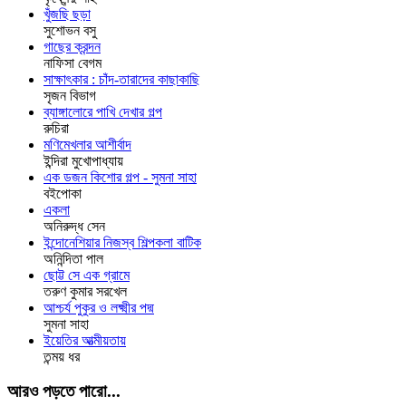
খুঁজছি ছড়া
সুশোভন বসু
গাছের ক্রন্দন
নাফিসা বেগম
সাক্ষাৎকার : চাঁদ-তারাদের কাছাকাছি
সৃজন বিভাগ
ব্যাঙ্গালোরে পাখি দেখার গল্প
রুচিরা
মণিমেখলার আশীর্বাদ
ইন্দিরা মুখোপাধ্যায়
এক ডজন কিশোর গল্প - সুমনা সাহা
বইপোকা
একলা
অনিরুদ্ধ সেন
ইন্দোনেশিয়ার নিজস্ব শিল্পকলা বাটিক
অনিন্দিতা পাল
ছোট্ট সে এক গ্রামে
তরুণ কুমার সরখেল
আশ্চর্য পুকুর ও লক্ষ্মীর পদ্ম
সুমনা সাহা
ইয়েতির আত্মীয়তায়
তন্ময় ধর
আরও পড়তে পারো...