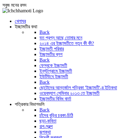
সবুজ মনের রসদ
খেলাঘর
ইচ্ছামতীর কথা
Back
যত প্রশ্ন আছে তোমার মনে
২০১৪ এর ইচ্ছামতীতে নতুন কী কী?
ইচ্ছামতী পরিবার
ইচ্ছামতীর ব্লগ
Back
ফেসবুকে ইচ্ছামতী
ইন্‌স্টাগ্রামে ইচ্ছামতী
ইউটিউবে ইচ্ছামতী
Back
ছোটোদের আন্তর্জাল পত্রিকা 'ইচ্ছামতী'-র ইতিকথা
ওয়েবম্যাগ সেমিনার ২০১৩ তে ইচ্ছামতী
ইচ্ছামতীর বিবিধ বার্তা
পত্রিকার বিভাগগুলি
Back
চাঁদের বুড়ির চরকা-চিঠি
ছড়া-কবিতা
গল্প-স্বল্প
রূপকথা
বিদেশী রূপকথা