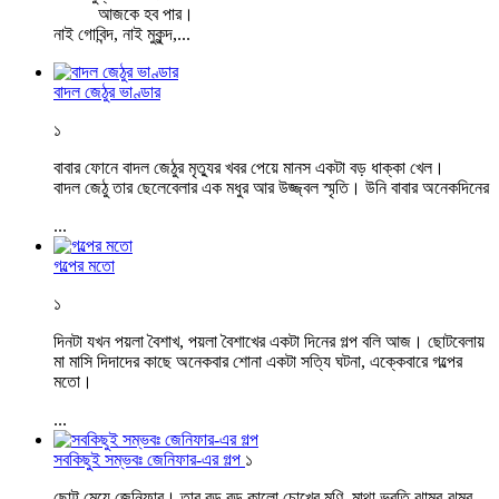
আজকে হব পার।
নাই গোবিন্দ, নাই মুকুন্দ,
...
বাদল জেঠুর ভাণ্ডার
১
বাবার ফোনে বাদল জেঠুর মৃত্যুর খবর পেয়ে মানস একটা বড় ধাক্কা খেল।
বাদল জেঠু তার ছেলেবেলার এক মধুর আর উজ্জ্বল স্মৃতি। উনি বাবার অনেকদিনের
...
গল্পের মতো
১
দিনটা যখন পয়লা বৈশাখ, পয়লা বৈশাখের একটা দিনের গল্প বলি আজ। ছোটবেলায়
মা মাসি দিদাদের কাছে অনেকবার শোনা একটা সত্যি ঘটনা, এক্কেবারে গল্পের
মতো।
...
সবকিছুই সম্ভবঃ জেনিফার-এর গল্প
১
ছোট্ট মেয়ে জেনিফার। তার বড় বড় কালো চোখের মণি, মাথা ভরতি ঝামুর-ঝুমুর