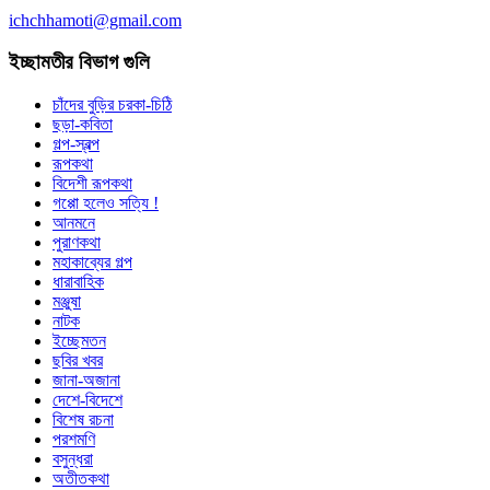
ichchhamoti@gmail.com
ইচ্ছামতীর বিভাগ গুলি
চাঁদের বুড়ির চরকা-চিঠি
ছড়া-কবিতা
গল্প-স্বল্প
রূপকথা
বিদেশী রূপকথা
গপ্পো হলেও সত্যি !
আনমনে
পুরাণকথা
মহাকাব্যের গল্প
ধারাবাহিক
মঞ্জুষা
নাটক
ইচ্ছেমতন
ছবির খবর
জানা-অজানা
দেশে-বিদেশে
বিশেষ রচনা
পরশমণি
বসুন্ধরা
অতীতকথা