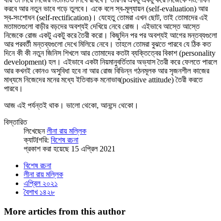
করবে আর নতুন ভাবে গড়ে তুলবে। একে বলে স্ব-মূল্যায়ন (self-evaluation) আর
স্ব-সংশোধন (self-rectification)। যেহেতু তোমরা এখন ছোট, তাই তোমাদের এই
মতামতগুলো বাড়ীর বড়দের অবশ্যই দেখিয়ে নেবে রোজ। এইভাবে আস্তে আস্তে
নিজেকে রোজ একটু একটু করে তৈরী করো। কিছুদিন পর পর অবশ্যই আগের মন্তব্যগুলো
আর পরবর্তী মন্তব্যগুলো দেখে মিলিয়ে নেবে। তাহলে তোমরা বুঝতে পারবে যে ঠিক কত
দিনে কী কী নতুন জিনিস শিখলে আর তোমাদের কতটা ব্যক্তিত্বের বিকাশ (personality
development) হল। এইভাবে একটা নিয়মানুবর্তিতার অভ্যাস তৈরী করে ফেলতে পারলে
আর কখনই কোনও অসুবিধা হবে না আর রোজ বিভিন্ন গঠনমূলক আর সৃজনশীল কাজের
মাধ্যমে নিজেদের মনের মধ্যে ইতিবাচক মনোভাব(positive attitude) তৈরী করতে
পারবে।
আজ এই পর্যন্তই থাক। ভালো থেকো, আনন্দে থেকো।
বিস্তারিত
লিখেছেন
লীনা রায় মল্লিক
ক্যাটfগরি:
বিশেষ রচনা
প্রকাশ করা হয়েছে 15 এপ্রিল 2021
বিশেষ রচনা
লীনা রায় মল্লিক
এপ্রিল ২০২১
বৈশাখ ১৪২৮
More articles from this author