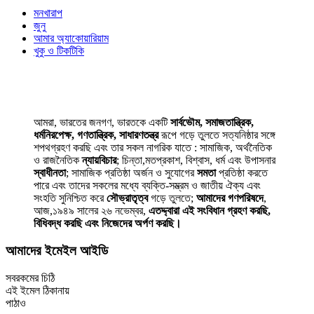
মনখারাপ
জুনু
আমার অ্যাকোয়ারিয়াম
খুকু ও টিকটিকি
আমরা, ভারতের জনগণ, ভারতকে একটি
সার্বভৌম, সমাজতান্ত্রিক,
ধর্মনিরপেক্ষ, গণতান্ত্রিক, সাধারণতন্ত্র
রূপে গড়ে তুলতে সত্যনিষ্ঠার সঙ্গে
শপথগ্রহণ করছি এবং তার সকল নাগরিক যাতে : সামাজিক, অর্থনৈতিক
ও রাজনৈতিক
ন্যায়বিচার
; চিন্তা,মতপ্রকাশ, বিশ্বাস, ধর্ম এবং উপাসনার
স্বাধীনতা
; সামাজিক প্রতিষ্ঠা অর্জন ও সুযোগের
সমতা
প্রতিষ্ঠা করতে
পারে এবং তাদের সকলের মধ্যে ব্যক্তি-সম্ভ্রম ও জাতীয় ঐক্য এবং
সংহতি সুনিশ্চিত করে
সৌভ্রাতৃত্ব
গড়ে তুলতে;
আমাদের গণপরিষদে
,
আজ,১৯৪৯ সালের ২৬ নভেম্বর,
এতদ্দ্বারা এই সংবিধান গ্রহণ করছি,
বিধিবদ্ধ করছি এবং নিজেদের অর্পণ করছি।
আমাদের ইমেইল আইডি
সবরকমের চিঠি
এই ইমেল ঠিকানায়
পাঠাও