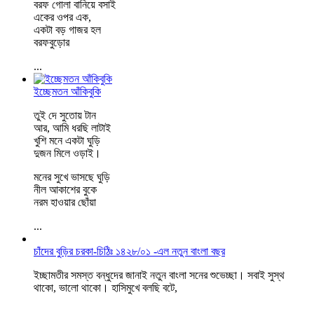
বরফ গোলা বানিয়ে বসাই
একের ওপর এক,
একটা বড় গাজর হল
বরফবুড়োর
...
ইচ্ছেমতন আঁকিবুকি
তুই দে সুতোয় টান
আর, আমি ধরছি লাটাই
খুশি মনে একটা ঘুড়ি
দুজন মিলে ওড়াই।
মনের সুখে ভাসছে ঘুড়ি
নীল আকাশের বুকে
নরম হাওয়ার ছোঁয়া
...
চাঁদের বুড়ির চরকা-চিঠিঃ ১৪২৮/০১ -এল নতুন বাংলা বছর
ইচ্ছামতীর সমস্ত বন্ধুদের জানাই নতুন বাংলা সনের শুভেচ্ছা। সবাই সুস্থ
থাকো, ভালো থাকো। হাসিমুখে বলছি বটে,
...