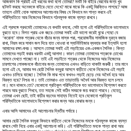
আজকাল কি প্রায়ই এই ধরনের কথা বলো তোমরা? মনটা কি বাইরে বেরনোর জন্য খুব
ছটফট করছে অনেককে বাইরে যেতে দেখে? মাঝে মাঝে কি একটু বিরক্তিও লাগছে? আজ
তাহলে এটাই হোক আমাদের আলোচনার বিষয় যে কিভাবে মন শান্ত করবে এই
পরিস্থিতিতে আর নিজেদের কিভাবে গঠনমূলক কাজে ব্যস্ত রাখবে।
এই প্রসঙ্গে প্রথমেই তোমাদের যে কথাটা বলবো, সেটা হলো এই পরিস্থিতিকে ভালোভাবে
বুঝতে হবে। বিগত প্রায় এক বছরে তোমরা সবাই এটা ভালো করেই বুঝে গেছো যে
‘করোনা’ নামক শত্রুর থেকে বাঁচার জন্য মাস্ক পরা, প্রয়োজনীয় সামাজিক দূরত্ব বজায়
রাখা, নিয়ম করে সাবান জল দিয়ে হাত ধোওয়া বা স্যানিটাইজার ব্যবহার করা ইত্যাদি হলো
আমাদের রক্ষা-কবচ। আসলে তোমরা সবাই এই লড়াইয়ের এক-একজন সৈনিক। কিন্ত
তোমাদের লড়াই করার ধরনটা একটু আলাদা। কারণ তোমরা তোমাদের শত্রুকে চোখের
সামনে দেখতে পাচ্ছো না। তাই এই লড়াইতে শত্রুর থেকে নিজেদের আর নিজেদের
চারপাশের লোকজনকে বাঁচানোর জন্য তোমাদের এখনও বাড়িতে থাকাটা জরুরী। তার মানে
হলো এই যে, আমার সব ছোট্ট সৈনিক বন্ধুরা আসলে বাড়ীতে থেকে নিজেদের এই লড়াই
এখনও চালিয়ে যাচ্ছো। সৈনিক কি মাঝ পথে কখনও লড়াই ছেড়ে দেয় অধৈর্য হয়ে আর
বিরক্ত হয়ে? নিশ্চয় না। তাই তোমরাও এত তাড়াতাড়ি অধৈর্য আর বিরক্ত হলে চলবে
না। মনে থাকবে তো? যেকোনো প্রতিকূল পরিস্থিতিকে যত ভালোভাবে বিশ্লেষণ করতে
পারবে আর বুঝতে শিখবে, তত সহজে সেই কঠিন সময়কে জয় করতে পারবে। যেহেতু
তোমরা এখন ছোট, তাই বাড়ীর বড়দের সাহায্য নিতেই হবে যেকোনো প্রতিকূল
পরিস্থিতিকে ভালোভাবে বিশ্লেষণ করার জন্য আর বোঝার জন্য।
এবার আসি আমাদের এই আলোচনার দ্বিতীয় পর্যায়ে।
আমার ছোট্ট সৈনিক বন্ধুরা কিভাবে বাড়ীতে থেকে নিজেদের মনকে গঠনমূলক কাজে ব্যস্ত
রাখবে সেটা নিয়ে এবার একটু আলোচনা করি। এই পরিস্থিতিতে মনকে শান্ত রাখা আর