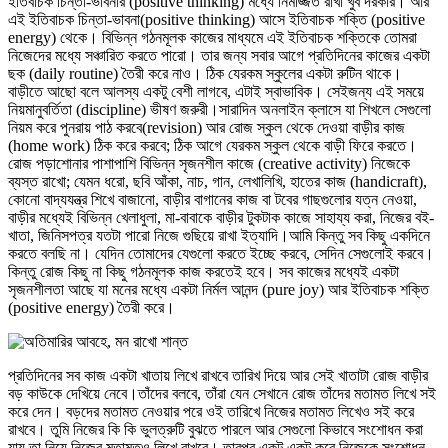
ইতিবাচক চিন্তা-ভাবনার (positive thinking) মধ্যে নিমজ্জিত রাখা খুব দরকার। আর
এই ইতিবাচক চিন্তা-ভাবনা(positive thinking) আসে ইতিবাচক শক্তি (positive
energy) থেকে। বিভিন্ন গঠনমূলক কাজের মাধ্যমে এই ইতিবাচক শক্তিকে তোমরা
নিজেদের মধ্যে সঞ্চারিত করতে পারো। তার জন্য সবার আগে প্রতিদিনের কাজের একটা
ছক (daily routine) তৈরী করে নাও। ঠিক যেরকম স্কুলের একটা রুটিন থাকে।
বাড়ীতে আছো বলে আলস্য একটু বেশী লাগবে, এটাই স্বাভাবিক। সেইজন্য এই সময়ে
নিয়মানুবর্তিতা (discipline) ভীষণ জরুরী।সারাদিন অনলাইন ক্লাসে যা শিখলে সেগুলো
নিয়ম করে পুনরায় পাঠ করবে(revision) আর রোজ স্কুল থেকে দেওয়া বাড়ীর কাজ
(home work) ঠিক করে করবে; ঠিক আগে যেরকম স্কুল থেকে বাড়ী ফিরে করতে।
রোজ পড়াশোনার পাশাপাশি বিভিন্ন সৃজনশীল কাজে (creative activity) নিজেকে
ব্যস্ত রাখো; যেমন ধরো, ছবি আঁকা, নাচ, গান, লেখালিখি, হাতের কাজ (handicraft),
কোনো বাদ্যযন্ত্র শিখে বাজানো, বাড়ীর বাগানের কাজ বা টবের গাছগুলোর যত্ন নেওয়া,
বাড়ীর মধ্যেই বিভিন্ন খেলাধুলা, মা-বাবাকে বাড়ীর টুকটাক কাজে সাহায্য করা, নিজের বই-
খাতা, জিনিসপত্র যতটা পারো নিজে গুছিয়ে রাখা ইত্যাদি।আমি কিন্তু সব কিছু একদিনে
করতে বলছি না। যেদিন তোমাদের যেগুলো করতে ইচ্ছে করবে, সেদিন সেগুলোই করবে।
কিন্তু রোজ কিছু না কিছু গঠনমূলক কাজ করতেই হবে। সব কাজের মধ্যেই একটা
সৃজনশীলতা আছে যা মনের মধ্যে একটা নির্মল আনন্দ (pure joy) আর ইতিবাচক শক্তি
(positive energy) তৈরী করে।
প্রতিদিনের সব কাজ একটা খাতায় লিখে রাখবে তারিখ দিয়ে আর সেই খাতাটা রোজ বাড়ীর
বড় কাউকে দেখিয়ে নেবে।তাঁদের বলবে, তাঁরা যেন সেখানে রোজ তাঁদের মতামত লিখে সই
করে দেন। বড়দের মতামত নেওয়ার পরে ওই তারিখে নিজের মতামত লিখেও সই করে
রাখবে। তুমি নিজের কি কি ভুলত্রুটি বুঝতে পারলে আর সেগুলো কিভাবে সংশোধন করা
যায় তা নিয়ে নিজের মতামতও লিখে রাখবে। তারপর একটু একটু করে নিজেকে সংশোধন