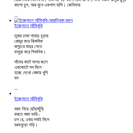
কালো চুল, আর মুখে একগাল হাসি। জেনিফার
...
ইচ্ছেমতন আঁকিবুকি
তুষার ঢাকা পাহাড় চূড়ায়
রোদ্দুর করে ঝিকমিক
বালুচরে মাদুর পেতে
বন্ধুরা করে পিকনিক।
সাঁতার কাটে সাগর জলে
একজোটে সব মিলে
হচ্ছে দেখো বেজায় খুশি
বল
...
ইচ্ছেমতন আঁকিবুকি
বরফ নিয়ে ছোঁড়াছুঁড়ি
করতে মজা ভারি -
চল রে, এবার সবাই মিলে
বরফবুড়ো গড়ি।