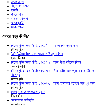
মনের মানুষ
বইপোকার দপ্তর
সৃজনী
টুকরো খবর
এক্কা-দোক্কা
ফটোগ্রাফি
মজার পাতা
এবারে নতুন কী কী?
চাঁদের বুড়ির চরকা-চিঠি: ১৪৩১/০২ - আমরা চাই ন্যায়বিচার
চাঁদের বুড়ি
We Want Justice | আমরা চাই ন্যায়বিচার
সৃজন বিভাগ
চাঁদের বুড়ির চরকা-চিঠি: ১৪৩১/০১ - আজ বিশ্ব পরিবেশ দিবস
সৃজন বিভাগ
চাঁদের বুড়ির চরকা-চিঠিঃ ১৪৩০/০২ - ইচ্ছামতীর নতুন প্রয়াস : ছোটোদের
বইপত্র
চাঁদের বুড়ি
চাঁদের বুড়ির চরকা-চিঠিঃ ১৪৩০/০১ - আজ ইচ্ছামতী পনেরো বছর পূর্ণ করল
চাঁদের বুড়ি
জোছনা রাতে লোকতাক হ্রদে
নিধু সর্দার
ইচ্ছেমতন আঁকিবুকি
কৃষ্ণেন্দু সাহু