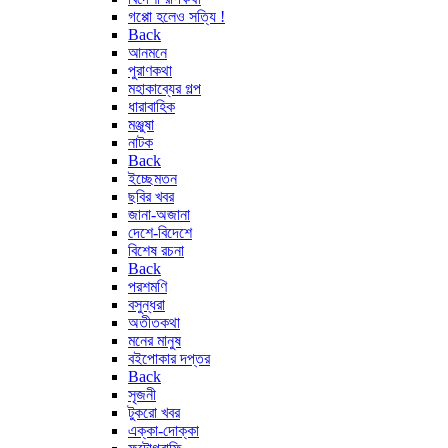
গপ্পো হলেও সত্যি !
Back
আনমনে
পুরাণকথা
মহাকাব্যের গল্প
ধারাবাহিক
মঞ্জুষা
নাটক
Back
ইচ্ছেমতন
ছবির খবর
জানা-অজানা
দেশে-বিদেশে
বিশেষ রচনা
Back
পরশমণি
বসুন্ধরা
অতীতকথা
মনের মানুষ
বইপোকার দপ্তর
Back
সৃজনী
টুকরো খবর
এক্কা-দোক্কা