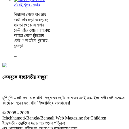
তাঁরেই খুঁজে বেড়ায়
শিয়ালদা থেকে হাওড়ায়
কেউ তাঁর ছড়া আওড়ায়;
হাওড়া থেকে আমতায়
কেউ তাঁরে গোনে নামতায়;
আমতা থেকে চুঁচড়োয়
কেউ পেল তাঁকে খুচরোয়-
চুঁচড়ো
...
ফেসবুকে ইচ্ছামতীর বন্ধুরা
চুপিচুপি একটা কথা বলে রাখি...শুধুমাত্র ছোটদের মনের মতই নয়- ইচ্ছামতী সেই স-অ-ব
বড়দেরও মনের মত, যাঁরা শিশুসাহিত্য ভালবাসেন!
© 2008 - 2026
Ichchhamoti-Bangla/Bengali Web Magazine for Children
ইচ্ছামতী - ছোটদের মনের মত ওয়েব পত্রিকা
এই ওয়েবম্যাগ পরিকল্পনা, রূপায়ণ ও রক্ষণাবেক্ষণ করে