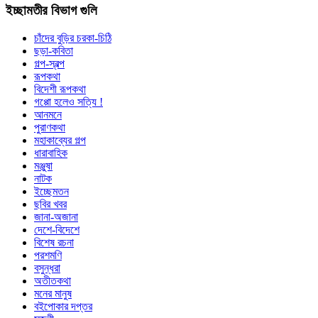
ইচ্ছামতীর বিভাগ গুলি
চাঁদের বুড়ির চরকা-চিঠি
ছড়া-কবিতা
গল্প-স্বল্প
রূপকথা
বিদেশী রূপকথা
গপ্পো হলেও সত্যি !
আনমনে
পুরাণকথা
মহাকাব্যের গল্প
ধারাবাহিক
মঞ্জুষা
নাটক
ইচ্ছেমতন
ছবির খবর
জানা-অজানা
দেশে-বিদেশে
বিশেষ রচনা
পরশমণি
বসুন্ধরা
অতীতকথা
মনের মানুষ
বইপোকার দপ্তর