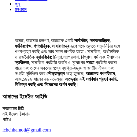
জুনু
মনখারাপ
আমরা, ভারতের জনগণ, ভারতকে একটি
সার্বভৌম, সমাজতান্ত্রিক,
ধর্মনিরপেক্ষ, গণতান্ত্রিক, সাধারণতন্ত্র
রূপে গড়ে তুলতে সত্যনিষ্ঠার সঙ্গে
শপথগ্রহণ করছি এবং তার সকল নাগরিক যাতে : সামাজিক, অর্থনৈতিক
ও রাজনৈতিক
ন্যায়বিচার
; চিন্তা,মতপ্রকাশ, বিশ্বাস, ধর্ম এবং উপাসনার
স্বাধীনতা
; সামাজিক প্রতিষ্ঠা অর্জন ও সুযোগের
সমতা
প্রতিষ্ঠা করতে
পারে এবং তাদের সকলের মধ্যে ব্যক্তি-সম্ভ্রম ও জাতীয় ঐক্য এবং
সংহতি সুনিশ্চিত করে
সৌভ্রাতৃত্ব
গড়ে তুলতে;
আমাদের গণপরিষদে
,
আজ,১৯৪৯ সালের ২৬ নভেম্বর,
এতদ্দ্বারা এই সংবিধান গ্রহণ করছি,
বিধিবদ্ধ করছি এবং নিজেদের অর্পণ করছি।
আমাদের ইমেইল আইডি
সবরকমের চিঠি
এই ইমেল ঠিকানায়
পাঠাও
ichchhamoti@gmail.com