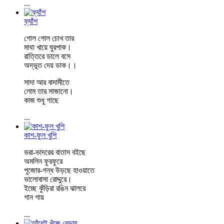
...
ফ্যাঁশ
গোল গোল চোখ তার
মাথা খায়ে ঘুরপাক।
রাত্তিরে ডালে বসে
অদ্ভূত দেয় ডাক।।
সাদা আর বাদামীতে
লোম তার সাজানো।
কাজ শুধু গাছে
...
কাশ-ফুল খুশি
ভরা-ভাদরের বাতাস বইছে
অমলিন ফুরফুরে
পুজোর-গন্ধ উড়ছে হাওয়াতে
ভালোবাসা রোদ্দুরে।
ইচ্ছে কুঁড়িরা রঙিন ঝালরে
গান গায়
...