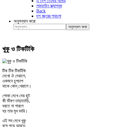
এ দেশ তোমার আমার
লকডাউন স্ক্র্যাপবুক
Back
দশ বছরের পথচলা
অনুসন্ধান করো
অনুসন্ধান করো
খুকু ও টিকটিকি
টিক টিক টিকটিকি
দেখো ঐ দেয়ালে,
একমনে চুপচাপ
থাকে কোন্ খেয়ালে।
পোকা দেখে দেয় ছুট
কী ভীষণ তাড়াতাড়ি,
ধরতে না পারলে
হয় তার মুখ ভারি।
এই সব দেখে খুকু
বসে পড়ে ভাবতে,