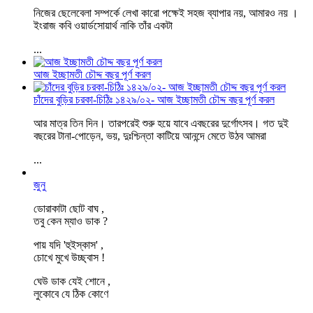
নিজের ছেলেবেলা সম্পর্কে লেখা কারো পক্ষেই সহজ ব্যাপার নয়, আমারও নয় ।
ইংরাজ কবি ওয়ার্ডসোয়ার্থ নাকি তাঁর একটা
...
আজ ইচ্ছামতী চৌদ্দ বছর পূর্ণ করল
চাঁদের বুড়ির চরকা-চিঠিঃ ১৪২৯/০২- আজ ইচ্ছামতী চৌদ্দ বছর পূর্ণ করল
আর মাত্র তিন দিন। তারপরেই শুরু হয়ে যাবে এবছরের দুর্গোৎসব। গত দুই
বছরের টানা-পোড়েন, ভয়, দুঃশ্চিন্তা কাটিয়ে আনন্দে মেতে উঠব আমরা
...
জুনু
ডোরাকাটা ছোট বাঘ ,
তবু কেন ম্যাও ডাক ?
পায় যদি 'হুইস্কাস' ,
চোখে মুখে উচ্ছ্বাস !
ঘেউ ডাক যেই শোনে ,
লুকোবে যে ঠিক কোণে