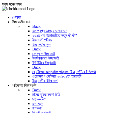
সবুজ মনের রসদ
খেলাঘর
ইচ্ছামতীর কথা
Back
যত প্রশ্ন আছে তোমার মনে
২০১৪ এর ইচ্ছামতীতে নতুন কী কী?
ইচ্ছামতী পরিবার
ইচ্ছামতীর ব্লগ
Back
ফেসবুকে ইচ্ছামতী
ইন্‌স্টাগ্রামে ইচ্ছামতী
ইউটিউবে ইচ্ছামতী
Back
ছোটোদের আন্তর্জাল পত্রিকা 'ইচ্ছামতী'-র ইতিকথা
ওয়েবম্যাগ সেমিনার ২০১৩ তে ইচ্ছামতী
ইচ্ছামতীর বিবিধ বার্তা
পত্রিকার বিভাগগুলি
Back
চাঁদের বুড়ির চরকা-চিঠি
ছড়া-কবিতা
গল্প-স্বল্প
রূপকথা
বিদেশী রূপকথা