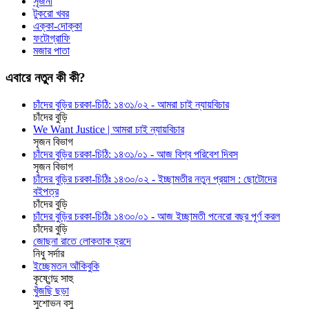
সৃজনী
টুকরো খবর
এক্কা-দোক্কা
ফটোগ্রাফি
মজার পাতা
এবারে নতুন কী কী?
চাঁদের বুড়ির চরকা-চিঠি: ১৪৩১/০২ - আমরা চাই ন্যায়বিচার
চাঁদের বুড়ি
We Want Justice | আমরা চাই ন্যায়বিচার
সৃজন বিভাগ
চাঁদের বুড়ির চরকা-চিঠি: ১৪৩১/০১ - আজ বিশ্ব পরিবেশ দিবস
সৃজন বিভাগ
চাঁদের বুড়ির চরকা-চিঠিঃ ১৪৩০/০২ - ইচ্ছামতীর নতুন প্রয়াস : ছোটোদের
বইপত্র
চাঁদের বুড়ি
চাঁদের বুড়ির চরকা-চিঠিঃ ১৪৩০/০১ - আজ ইচ্ছামতী পনেরো বছর পূর্ণ করল
চাঁদের বুড়ি
জোছনা রাতে লোকতাক হ্রদে
নিধু সর্দার
ইচ্ছেমতন আঁকিবুকি
কৃষ্ণেন্দু সাহু
খুঁজছি ছড়া
সুশোভন বসু