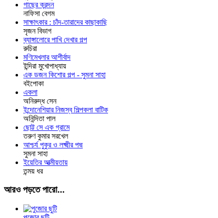
গাছের ক্রন্দন
নাফিসা বেগম
সাক্ষাৎকার : চাঁদ-তারাদের কাছাকাছি
সৃজন বিভাগ
ব্যাঙ্গালোরে পাখি দেখার গল্প
রুচিরা
মণিমেখলার আশীর্বাদ
ইন্দিরা মুখোপাধ্যায়
এক ডজন কিশোর গল্প - সুমনা সাহা
বইপোকা
একলা
অনিরুদ্ধ সেন
ইন্দোনেশিয়ার নিজস্ব শিল্পকলা বাটিক
অনিন্দিতা পাল
ছোট্ট সে এক গ্রামে
তরুণ কুমার সরখেল
আশ্চর্য পুকুর ও লক্ষ্মীর পদ্ম
সুমনা সাহা
ইয়েতির আত্মীয়তায়
তন্ময় ধর
আরও পড়তে পারো...
পুজোর ছুটি