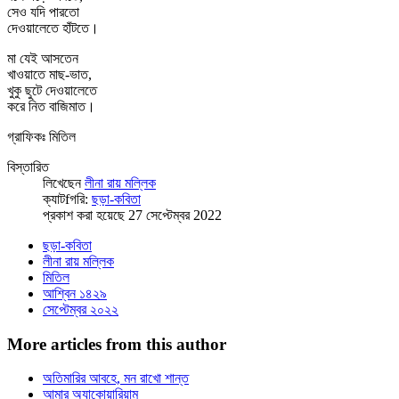
সেও যদি পারতো
দেওয়ালেতে হাঁটতে।
মা যেই আসতেন
খাওয়াতে মাছ-ভাত,
খুকু ছুটে দেওয়ালেতে
করে নিত বাজিমাত।
গ্রাফিকঃ মিতিল
বিস্তারিত
লিখেছেন
লীনা রায় মল্লিক
ক্যাটfগরি:
ছড়া-কবিতা
প্রকাশ করা হয়েছে 27 সেপ্টেম্বর 2022
ছড়া-কবিতা
লীনা রায় মল্লিক
মিতিল
আশ্বিন ১৪২৯
সেপ্টেম্বর ২০২২
More articles from this author
অতিমারির আবহে, মন রাখো শান্ত
আমার অ্যাকোয়ারিয়াম