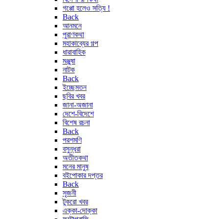
গপ্পো হলেও সত্যি !
Back
আনমনে
পুরাণকথা
মহাকাব্যের গল্প
ধারাবাহিক
মঞ্জুষা
নাটক
Back
ইচ্ছেমতন
ছবির খবর
জানা-অজানা
দেশে-বিদেশে
বিশেষ রচনা
Back
পরশমণি
বসুন্ধরা
অতীতকথা
মনের মানুষ
বইপোকার দপ্তর
Back
সৃজনী
টুকরো খবর
এক্কা-দোক্কা