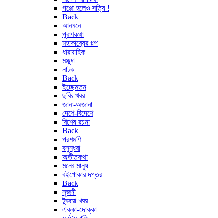
গপ্পো হলেও সত্যি !
Back
আনমনে
পুরাণকথা
মহাকাব্যের গল্প
ধারাবাহিক
মঞ্জুষা
নাটক
Back
ইচ্ছেমতন
ছবির খবর
জানা-অজানা
দেশে-বিদেশে
বিশেষ রচনা
Back
পরশমণি
বসুন্ধরা
অতীতকথা
মনের মানুষ
বইপোকার দপ্তর
Back
সৃজনী
টুকরো খবর
এক্কা-দোক্কা