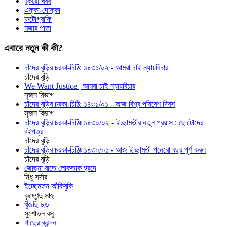
টুকরো খবর
এক্কা-দোক্কা
ফটোগ্রাফি
মজার পাতা
এবারে নতুন কী কী?
চাঁদের বুড়ির চরকা-চিঠি: ১৪৩১/০২ - আমরা চাই ন্যায়বিচার
চাঁদের বুড়ি
We Want Justice | আমরা চাই ন্যায়বিচার
সৃজন বিভাগ
চাঁদের বুড়ির চরকা-চিঠি: ১৪৩১/০১ - আজ বিশ্ব পরিবেশ দিবস
সৃজন বিভাগ
চাঁদের বুড়ির চরকা-চিঠিঃ ১৪৩০/০২ - ইচ্ছামতীর নতুন প্রয়াস : ছোটোদের
বইপত্র
চাঁদের বুড়ি
চাঁদের বুড়ির চরকা-চিঠিঃ ১৪৩০/০১ - আজ ইচ্ছামতী পনেরো বছর পূর্ণ করল
চাঁদের বুড়ি
জোছনা রাতে লোকতাক হ্রদে
নিধু সর্দার
ইচ্ছেমতন আঁকিবুকি
কৃষ্ণেন্দু সাহু
খুঁজছি ছড়া
সুশোভন বসু
গাছের ক্রন্দন