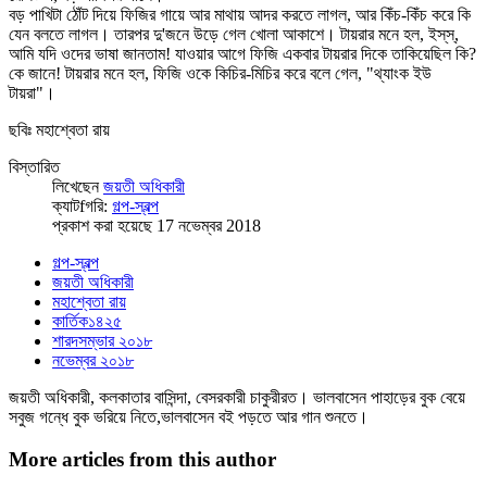
বড় পাখিটা ঠোঁট দিয়ে ফিজির গায়ে আর মাথায় আদর করতে লাগল, আর কিঁচ-কিঁচ করে কি
যেন বলতে লাগল। তারপর দু'জনে উড়ে গেল খোলা আকাশে। টায়রার মনে হল, ইস্‌স্‌,
আমি যদি ওদের ভাষা জানতাম! যাওয়ার আগে ফিজি একবার টায়রার দিকে তাকিয়েছিল কি?
কে জানে! টায়রার মনে হল, ফিজি ওকে কিচির-মিচির করে বলে গেল, "থ্যাংক ইউ
টায়রা"।
ছবিঃ মহাশ্বেতা রায়
বিস্তারিত
লিখেছেন
জয়তী অধিকারী
ক্যাটfগরি:
গল্প-স্বল্প
প্রকাশ করা হয়েছে 17 নভেম্বর 2018
গল্প-স্বল্প
জয়তী অধিকারী
মহাশ্বেতা রায়
কার্তিক১৪২৫
শারদসম্ভার ২০১৮
নভেম্বর ২০১৮
জয়তী অধিকারী, কলকাতার বাসিন্দা, বেসরকারী চাকুরীরত। ভালবাসেন পাহাড়ের বুক বেয়ে
সবুজ গন্ধে বুক ভরিয়ে নিতে,ভালবাসেন বই পড়তে আর গান শুনতে।
More articles from this author