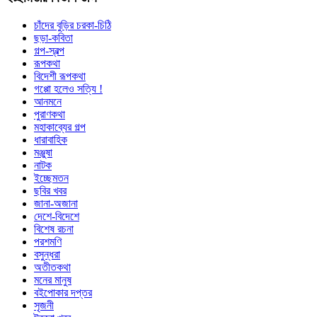
চাঁদের বুড়ির চরকা-চিঠি
ছড়া-কবিতা
গল্প-স্বল্প
রূপকথা
বিদেশী রূপকথা
গপ্পো হলেও সত্যি !
আনমনে
পুরাণকথা
মহাকাব্যের গল্প
ধারাবাহিক
মঞ্জুষা
নাটক
ইচ্ছেমতন
ছবির খবর
জানা-অজানা
দেশে-বিদেশে
বিশেষ রচনা
পরশমণি
বসুন্ধরা
অতীতকথা
মনের মানুষ
বইপোকার দপ্তর
সৃজনী