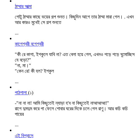
ঠাম্মার আত্মা
গোটু ঠাম্মার কাছে ভয়ের গল্প শুনত। কিছুদিন আগে তার ঠাম্মা মারা গেল। . এখন
আর কারও মুখেই সে গল্প শুনতে
...
কাগেশ্বরী বগেশ্বরী
"কী রে কাগা, ইশকুলে যাবি না? এত বেলা হয়ে গেল, এখনও পড়ে পড়ে ঘুমোচ্ছিস
যে বড়ো?"
"না, মা।"
"কেন রে! কী হল? ইশকুল
...
পাঠশালা
(১)
-"না না না! আমি কিছুতেই ন্যাড়া হ'ব না কিছুতেই নাআআআ!"
রাগে দুমদুম করে পা ফেলে শোবার ঘরের দিকে চলে গেল রাণু। আর কচি কচি
পায়ের
...
এই বিশ্বাসে