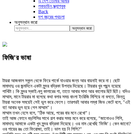
এ দেশ তোমার আমার
লকডাউন স্ক্র্যাপবুক
Back
দশ বছরের পথচলা
অনুসন্ধান করো
অনুসন্ধান করো
ফিজি'র ভাষা
টায়রা আজকাল স্কুল থেকে ফিরে পার্কে যাওয়ার জন্য আর বায়নাই করে না। ছোট
মামাদাদু ওর জন্মদিনে একটা সুন্দর বদ্রিকা উপহার দিয়েছে। টায়রার খুব পছন্দ হয়েছে
পাখিটা। কি সুন্দর স্কাই-ব্লু কালারের গা, তাতে আবার সাদা আর কালোর ছিট ছিট। যদিও
মাম্মাম, মানে টায়রার মা বলেছে কথা বলার সময় বাংলা ইংরিজি মিশিয়ে না বলতে, কিন্তু
টায়রা অনেক সময়েই সেই ভুল করে ফেলে। তারপরই আবার লম্বা জিভ কেটে বলে, "এই
যা! আবার ভুল হয়ে গেল মাম্মাম"।
মাম্মাম তখন হেসে বলে, "ঠিক আছে, পরের বার মনে রেখো"।
তাই আজ ফোনে বড়পিসির সাথে গল্প করার সময় মনে করে বলেছে, "জানোওও পিপি,
মামাদাদু আমাকে একটা খুব সুন্দর বদ্রিকা দিয়েছে। ওর নাম রেখেছি 'ফিজি'। কেন জানো?
ওর গায়ের রঙ তো ফিরোজা, তাই। ভাল হয় নি পিপি?"