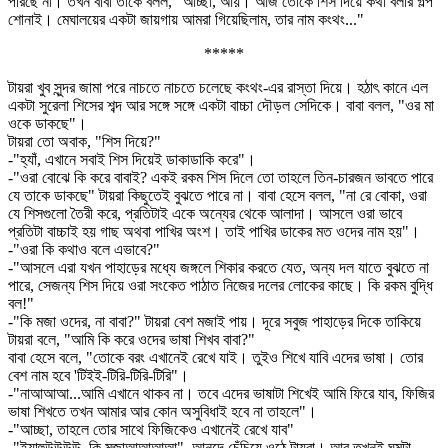
পারছে না। তখন বাবা তাকে বলল, "আচ্ছা, আয়। আজ তোকে শিস দিয়ে কথা বলার গল্প
শোনাই। মেঘালয়ের একটা জায়গায় আমরা গিয়েছিলাম, তার নাম কংথং..."
*****
টায়রা খুব সুন্দর জামা পরে নাচতে নাচতে চলেছে কংথং-এর রাস্তা দিয়ে। হঠাৎ কানে এল
একটা সুরেলা শিসের শব্দ আর সঙ্গে সঙ্গে একটা বাচ্চা দৌড়ল সেদিকে। বাবা বলল, "ওর মা
ওকে ডাকছে"।
টায়রা তো অবাক, "শিস দিয়ে?"
-"হ্যাঁ, এখানে সবাই শিস দিয়েই ডাকাডাকি করে"।
-"ওরা বোঝে কি করে বাবাই? একই রকম শিস দিলে তো তাহলে তিন-চারজন ভাবতে পারে
যে তাকে ডাকছে" টায়রা কিছুতেই বুঝতে পারে না। বাবা হেসে বলল, "না রে বোকা, ওরা
যে শিসগুলো তৈরী করে, প্রতিটাই একে অন্যের থেকে আলাদা। আসলে ওরা ভাবে
প্রতিটা বাচ্চাই হয় গাছ অথবা পাখির অংশ। তাই পাখির ডাকের মত ওদের নাম হয়"।
-"ওরা কি কথাও বলে এভাবে?"
-"আসলে এরা যখন পাহাড়ের মধ্যে জঙ্গলে শিকার করতে যেত, অন্য দল যাতে বুঝতে না
পারে, সেজন্য শিস দিয়ে ওরা সংকেত পাঠাত নিজের দলের লোকের কাছে। কি রকম বুদ্ধি
বল!"
-"কি মজা ওদের, না বাবা?" টায়রা বেশ মজাই পায়। দূরে সবুজ পাহাড়ের দিকে তাকিয়ে
টায়রা বলে, "আমি কি করে ওদের ভাষা শিখব বাবা?"
বাবা হেসে বলে, "তোকে বরং এখানেই রেখে যাই। তুইও শিখে যাবি এদের ভাষা। তোর
বেশ নাম হবে 'টিইই-টিরি-টিরি-টিরি"।
-"নাআআআ...আমি এখানে থাকব না। তবে এদের ভাষাটা শিখেই আমি ফিরে যাব, ফিজির
ভাষা শিখতে তখন আমার আর কোন অসুবিধাই হবে না তাহলে"।
-"আচ্ছা, তাহলে তোর সাথে ফিজিকেও এখানেই রেখে যাব"
-"ইয়াহুউউউউ, কি মজাআআআআ", আনন্দে চেঁচিয়ে ওঠে টায়রা। আর তখনই ঘুমটা