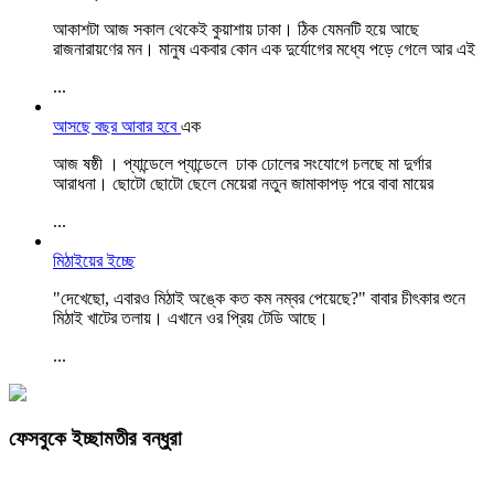
আকাশটা আজ সকাল থেকেই কুয়াশায় ঢাকা। ঠিক যেমনটি হয়ে আছে
রাজনারায়ণের মন। মানুষ একবার কোন এক দুর্যোগের মধ্যে পড়ে গেলে আর এই
...
আসছে বছর আবার হবে
এক
আজ ষষ্ঠী । প্যান্ডেলে প্যান্ডেলে ঢাক ঢোলের সংযোগে চলছে মা দুর্গার
আরাধনা। ছোটো ছোটো ছেলে মেয়েরা নতুন জামাকাপড় পরে বাবা মায়ের
...
মিঠাইয়ের ইচ্ছে
"দেখেছো, এবারও মিঠাই অঙ্কে কত কম নম্বর পেয়েছে?" বাবার চীৎকার শুনে
মিঠাই খাটের তলায়। এখানে ওর প্রিয় টেডি আছে।
...
ফেসবুকে ইচ্ছামতীর বন্ধুরা