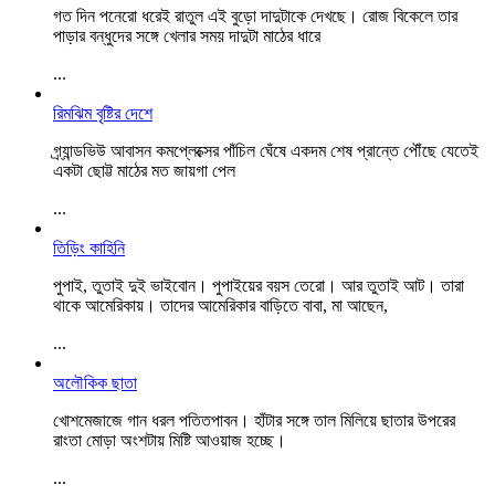
গত দিন পনেরো ধরেই রাতুল এই বুড়ো দাদুটাকে দেখছে। রোজ বিকেলে তার
পাড়ার বন্ধুদের সঙ্গে খেলার সময় দাদুটা মাঠের ধারে
...
রিমঝিম বৃষ্টির দেশে
গ্র্যান্ডভিউ আবাসন কমপ্লেক্সের পাঁচিল ঘেঁষে একদম শেষ প্রান্তে পৌঁছে যেতেই
একটা ছোট্ট মাঠের মত জায়গা পেল
...
তিড়িং কাহিনি
পুপাই, তুতাই দুই ভাইবোন। ‌পুপাইয়ের বয়স তেরো। আর তুতাই আট। তারা
থাকে আমেরিকায়। তাদের আমেরিকার বাড়িতে বাবা, মা আছেন,
...
অলৌকিক ছাতা
খোশমেজাজে গান ধরল পতিতপাবন। হাঁটার সঙ্গে তাল মিলিয়ে ছাতার উপরের
রাংতা মোড়া অংশটায় মিষ্টি আওয়াজ হচ্ছে।
...