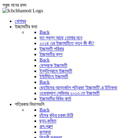
সবুজ মনের রসদ
খেলাঘর
ইচ্ছামতীর কথা
Back
যত প্রশ্ন আছে তোমার মনে
২০১৪ এর ইচ্ছামতীতে নতুন কী কী?
ইচ্ছামতী পরিবার
ইচ্ছামতীর ব্লগ
Back
ফেসবুকে ইচ্ছামতী
ইন্‌স্টাগ্রামে ইচ্ছামতী
ইউটিউবে ইচ্ছামতী
Back
ছোটোদের আন্তর্জাল পত্রিকা 'ইচ্ছামতী'-র ইতিকথা
ওয়েবম্যাগ সেমিনার ২০১৩ তে ইচ্ছামতী
ইচ্ছামতীর বিবিধ বার্তা
পত্রিকার বিভাগগুলি
Back
চাঁদের বুড়ির চরকা-চিঠি
ছড়া-কবিতা
গল্প-স্বল্প
রূপকথা
বিদেশী রূপকথা