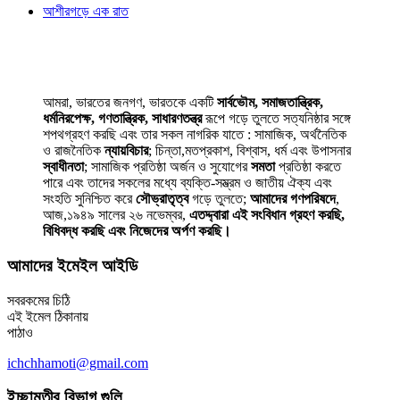
আশীরগড়ে এক রাত
আমরা, ভারতের জনগণ, ভারতকে একটি
সার্বভৌম, সমাজতান্ত্রিক,
ধর্মনিরপেক্ষ, গণতান্ত্রিক, সাধারণতন্ত্র
রূপে গড়ে তুলতে সত্যনিষ্ঠার সঙ্গে
শপথগ্রহণ করছি এবং তার সকল নাগরিক যাতে : সামাজিক, অর্থনৈতিক
ও রাজনৈতিক
ন্যায়বিচার
; চিন্তা,মতপ্রকাশ, বিশ্বাস, ধর্ম এবং উপাসনার
স্বাধীনতা
; সামাজিক প্রতিষ্ঠা অর্জন ও সুযোগের
সমতা
প্রতিষ্ঠা করতে
পারে এবং তাদের সকলের মধ্যে ব্যক্তি-সম্ভ্রম ও জাতীয় ঐক্য এবং
সংহতি সুনিশ্চিত করে
সৌভ্রাতৃত্ব
গড়ে তুলতে;
আমাদের গণপরিষদে
,
আজ,১৯৪৯ সালের ২৬ নভেম্বর,
এতদ্দ্বারা এই সংবিধান গ্রহণ করছি,
বিধিবদ্ধ করছি এবং নিজেদের অর্পণ করছি।
আমাদের ইমেইল আইডি
সবরকমের চিঠি
এই ইমেল ঠিকানায়
পাঠাও
ichchhamoti@gmail.com
ইচ্ছামতীর বিভাগ গুলি