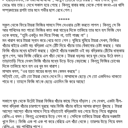
ভেঙে যায় তার। দেখে সকাল হয়ে গেছে। কিন্তু বাবার কাছ থেকে শোনা কংথং-এর খাসি
সম্প্রদায়ের গল্পটা তার মনে গভীর ছাপ রেখে গেল।
*****
স্কুল থেকে ফিরে টায়রা ফিজির সামনে শিস দেওয়ার চেষ্টা করতে লাগল। কিন্তু সে কি
আর পাখিদের মত পারে! ফিজির কাত করা ঘাড়ের দিকে তাকিয়ে তার মনে হল ফিজি যেন
ওকে বলছে, "তুমি একটুও মন দিয়ে শিখছ না, তাই পারছ না"।
মন খারাপ করে টায়রা স্নান করে খেয়ে শুতে গেল। ঘুমিয়ে ঘুমিয়ে টায়রা দেখল, ফিজির
খাঁচার বাইরে একটা বড় বদ্রিকা এসে ঠোঁট দিয়ে খাঁচার তার বেঁকানোর চেষ্টা করছে। আর
ফিজি খাঁচার মধ্যে ছটফট করছে। হঠাৎই খাঁচার দরজাটা ওই বড় বদ্রিকার ঠোঁটের ধাক্কায়
খুলে গেল, আর ফিজি বেরিয়ে এল খাঁচা থেকে। টায়রা ধড়মড় করে ঘুম ভেঙে উঠে বসল।
তাড়াতাড়ি গিয়ে দেখল ফিজি খাঁচার মধ্যে উড়ে উড়ে বেড়াচ্ছে। কিন্তু ফিজির চোখের
দিকে তাকিয়ে মনে হল ওর খুব মন খারাপ।
মাম্মাম বলল, "ওর হয়ত মায়ের জন্য মন কেমন করছে"।
সত্যিই তো, এটা তো টায়রা ভেবে দেখে নি। মাম্মামকে ছেড়ে সে তো একদিনও থাকতে
পারে না। তাহলে ফিজি মা'কে ছেড়ে এতদিন কি করে আছে!
সকালে ঘুম থেকে উঠেই টায়রা ফিজির খাঁচার কাছে গিয়ে দাঁড়াল। সে দেখল, একটা নীল-
সাদা বদ্রিকা খাঁচার চারপাশে ঘুরছে আর ফিজি খাঁচার বাইরে আসার রাস্তা খুঁজছে। টায়রা
আস্তে আস্তে খাঁচার সামনে গিয়ে দাঁড়াতেই বদ্রিকাটা ভয় পেয়ে উড়ে গিয়ে বারান্দার
রেলিং-এ বসল। কিন্তু একেবারে উড়ে গেল না। সেদিকে তাকিয়ে টায়রা খাঁচার দরজাটা
খুলে দিল। ফিজি এক পা এক পা করে বেরিয়ে এল খাঁচা থেকে। তারপর উড়ে গিয়ে বসল
রেলিং-এ, বড় পাখিটার পাশে।