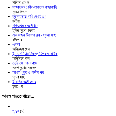
নাফিসা বেগম
সাক্ষাৎকার : চাঁদ-তারাদের কাছাকাছি
সৃজন বিভাগ
ব্যাঙ্গালোরে পাখি দেখার গল্প
রুচিরা
মণিমেখলার আশীর্বাদ
ইন্দিরা মুখোপাধ্যায়
এক ডজন কিশোর গল্প - সুমনা সাহা
বইপোকা
একলা
অনিরুদ্ধ সেন
ইন্দোনেশিয়ার নিজস্ব শিল্পকলা বাটিক
অনিন্দিতা পাল
ছোট্ট সে এক গ্রামে
তরুণ কুমার সরখেল
আশ্চর্য পুকুর ও লক্ষ্মীর পদ্ম
সুমনা সাহা
ইয়েতির আত্মীয়তায়
তন্ময় ধর
আরও পড়তে পারো...
পুতুল
(১)