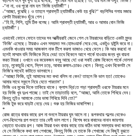
বড়পিসি শুনে খুব খুশী হয়ে বলেছে, "খুব মিষ্টি নাম হয়েছে। তা, ওর নাম কি শুধুই 'ফিজি'?"
-"না না, ওর পুরো নাম হল 'ফিজি চ্যাটার্জী'"।
-"আচ্ছা, বুঝেছি। ও তাহলে শ্রাবস্তী চ্যাটার্জীর কেউ হয় বুঝি?" বড়পিসির গলায় মজার
রেশটা টায়রাকেও ছুঁয়ে গেল।
-"হি হি, পিপি, তুমি ঠিক বলেছ। আমি শ্রাবস্তী চ্যাটার্জী, আর ও আমার বোন ফিজি
চ্যাটার্জী"।
এভাবেই ফোনে ফোনে তাদের সব আত্মীয়রাই জেনে গেল যে টায়রাদের বাড়িতে একটা সুন্দর
'ফিজি' এসেছে। টায়রাও এখন সময়মত সব হোমওয়ার্ক সেরে নেয়, একটুও দুষ্টুমি করে না।
এমনকি খাওয়ার সময় আজকাল নাক টিপে করলা ভাজাও খেয়ে ফেলে। কি আর করবে! না
হলেই মাম্মাম যদি ফিজিকে দিয়ে দেয়! তবে বিকেলে আগে পার্কে যাওয়ার জন্য খুব বায়না
করত টায়রা। ওখানে ওর কয়েকজন বন্ধু আছে যে! ওরা সবাই রোজ বিকেলে পার্কে দোলনা
চড়ে, লুকোচুরি খেলে, স্লিপ চড়ে, আবার রুমাল-চোরও খেলে। কিন্তু এখন বিকেলটা সে
ফিজি'র সাথেই কাটাতে ভালবাসে।
-"আচ্ছা ফিজি, তুই আমাদের মত কথা বলিস না কেন? তাহলে কি ভাল হত! তোকেও
আমার সাথে স্কুলে নিয়ে যেতে পারতাম"।
ফিজি ওর মুখের দিকে তাকিয়ে থাকে। ক্লাস থ্রি'তে পড়া শ্রাবস্তী ওরফে টায়রার মনে
হয় ফিজি খুব দুঃখ পাচ্ছে। তাই সে তাড়াতাড়ি বলে, "আচ্ছা, আমি তোকে শিখিয়ে দেব।
কিন্তু তুইও আমাকে তোর ভাষা শিখিয়ে দিবি তো?"
ফিজি টুক করে ঘাড়টা নেড়ে দেয়। শুরু হয় ফিজির ভাষাশিক্ষা।
*
রোজ রাত্রে বাবার কাছে গল্প না শুনলে টায়রার ঘুম আসে না। রূপকথার গল্পের থেকেও
দেশ-বিদেশের গল্প শুনতে তার বেশী ভাল লাগে। বিশেষ করে বাবাদের নানান জায়গায়
বেড়াতে যাওয়ার গল্প। আজ টায়রা যখন বাবার কাছে তার কঠিন ভাষা সমস্যার কথা জানাল,
যে সে ফিজিকে কথা বলা শেখাচ্ছে, কিন্তু ফিজি যে তাকে কি শেখাচ্ছে সে কিছুই বুঝতে