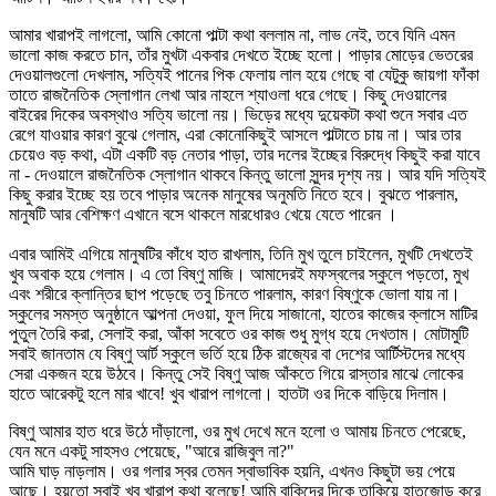
আমার খারাপই লাগলো, আমি কোনো পাল্টা কথা বললাম না, লাভ নেই, তবে যিনি এমন
ভালো কাজ করতে চান, তাঁর মুখটা একবার দেখতে ইচ্ছে হলো। পাড়ার মোড়ের ভেতরের
দেওয়ালগুলো দেখলাম, সত্যিই পানের পিক ফেলায় লাল হয়ে গেছে বা যেটুকু জায়গা ফাঁকা
তাতে রাজনৈতিক স্লোগান লেখা আর নাহলে শ্যাওলা ধরে গেছে। কিছু দেওয়ালের
বাইরের দিকের অবস্থাও সত্যি ভালো নয়। ভিড়ের মধ্যে দুয়েকটা কথা শুনে সবার এত
রেগে যাওয়ার কারণ বুঝে গেলাম, এরা কোনোকিছুই আসলে পাল্টাতে চায় না। আর তার
চেয়েও বড় কথা, এটা একটি বড় নেতার পাড়া, তার দলের ইচ্ছের বিরুদ্ধে কিছুই করা যাবে
না - দেওয়ালে রাজনৈতিক স্লোগান থাকবে কিন্তু ভালো সুন্দর দৃশ্য নয়। আর যদি সত্যিই
কিছু করার ইচ্ছে হয় তবে পাড়ার অনেক মানুষের অনুমতি নিতে হবে। বুঝতে পারলাম,
মানুষটি আর বেশিক্ষণ এখানে বসে থাকলে মারধোরও খেয়ে যেতে পারেন ।
এবার আমিই এগিয়ে মানুষটির কাঁধে হাত রাখলাম, তিনি মুখ তুলে চাইলেন, মুখটি দেখতেই
খুব অবাক হয়ে গেলাম। এ তো বিষ্ণু মাজি। আমাদেরই মফস্বলের স্কুলে পড়তো, মুখ
এবং শরীরে ক্লান্তির ছাপ পড়েছে তবু চিনতে পারলাম, কারণ বিষ্ণুকে ভোলা যায় না।
স্কুলের সমস্ত অনুষ্ঠানে আল্পনা দেওয়া, ফুল দিয়ে সাজানো, হাতের কাজের ক্লাসে মাটির
পুতুল তৈরি করা, সেলাই করা, আঁকা সবেতে ওর কাজ শুধু মুগ্ধ হয়ে দেখতাম। মোটামুটি
সবাই জানতাম যে বিষ্ণু আর্ট স্কুলে ভর্তি হয়ে ঠিক রাজ্যের বা দেশের আর্টিস্টদের মধ্যে
সেরা একজন হয়ে উঠবে। কিন্তু সেই বিষ্ণু আজ আঁকতে গিয়ে রাস্তার মাঝে লোকের
হাতে আরেকটু হলে মার খাবে! খুব খারাপ লাগলো। হাতটা ওর দিকে বাড়িয়ে দিলাম।
বিষ্ণু আমার হাত ধরে উঠে দাঁড়ালো, ওর মুখ দেখে মনে হলো ও আমায় চিনতে পেরেছে,
যেন মনে একটু সাহসও পেয়েছে, "আরে রাজিবুল না?"
আমি ঘাড় নাড়লাম। ওর গলার স্বর তেমন স্বাভাবিক হয়নি, এখনও কিছুটা ভয় পেয়ে
আছে। হয়তো সবাই খুব খারাপ কথা বলেছে! আমি বাকিদের দিকে তাকিয়ে হাতজোড় করে