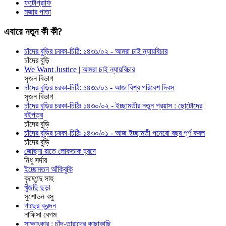
ফটোগ্রাফি
মজার পাতা
এবারে নতুন কী কী?
চাঁদের বুড়ির চরকা-চিঠি: ১৪৩১/০২ - আমরা চাই ন্যায়বিচার
চাঁদের বুড়ি
We Want Justice | আমরা চাই ন্যায়বিচার
সৃজন বিভাগ
চাঁদের বুড়ির চরকা-চিঠি: ১৪৩১/০১ - আজ বিশ্ব পরিবেশ দিবস
সৃজন বিভাগ
চাঁদের বুড়ির চরকা-চিঠিঃ ১৪৩০/০২ - ইচ্ছামতীর নতুন প্রয়াস : ছোটোদের
বইপত্র
চাঁদের বুড়ি
চাঁদের বুড়ির চরকা-চিঠিঃ ১৪৩০/০১ - আজ ইচ্ছামতী পনেরো বছর পূর্ণ করল
চাঁদের বুড়ি
জোছনা রাতে লোকতাক হ্রদে
নিধু সর্দার
ইচ্ছেমতন আঁকিবুকি
কৃষ্ণেন্দু সাহু
খুঁজছি ছড়া
সুশোভন বসু
গাছের ক্রন্দন
নাফিসা বেগম
সাক্ষাৎকার : চাঁদ-তারাদের কাছাকাছি