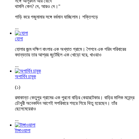
সঙ্গে আলুরদম আর বোঁদে
থামলি কেন? দে, আরও দে।"
গাড়ি করে গজুমামার সঙ্গে বর্ধমান যাচ্ছিলাম। শক্তিগড়ে
...
হোলা
হোলার জন্ম দক্ষিণ বাংলার এক অখ্যাত গ্রামে। শৈশবে এক গরিব পরিবারের
বদান্যতায় তার আশ্রয় জুটেছিল এক খোড়ো ঘরে, খাওয়াও
...
অপার্থিব চাবুক
(১)
রমাকান্ত কেতুপুর গ্রামের এক পুরনো বাড়ির কেয়ারটেকার। বাড়ির মালিক মহেন্দ্র
চৌধুরী অনেকদিন আগেই সপরিবারে শহরে গিয়ে থিতু হয়েছেন। তাঁর
ছেলেমেয়েরাও
...
টাঙ্গাওয়ালা