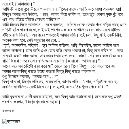
মরে যাই। হাহাহাহা।"
আমি কী বলবো বুঝে উঠতে পারলাম না। নিজের কাজের প্রতি ভালোবাসা এরকমও হয়!
বিষ্ণুই আবার বলে উঠলো, " ছাড়, আমায় নিয়ে ভাবিস না, তবে তুই এরকম স্যুট বুট পরে
এই পথে হাঁটতে হাঁটতে কোথায় যাচ্ছিস?"
আমি নিজের দিকে তাকালাম। হেসে বললাম, "অফিস থেকে ফেরার পথে বাড়ির কাছে এসে
গাড়িটা হঠাৎ খারাপ হলো, তাই এই পাশের এক কার সার্ভিসিংয়ের দোকানে রেখে হাঁটতে
হাঁটতে বাড়ি ফিরছি। এর পরের পাড়াতেই আমার বাড়ি। তুই চল, কিছু খাবি, রেস্ট নিবি,
অনেক কথা হবে, সেই স্কুলের পর তো…"
"হ্যাঁ, অনেকদিন, সত্যিই। তুই অফিস যাচ্ছিস, গাড়ি কিনেছিস, ভালো আছিস শুনে
ভালো লাগলো। তবে আমি এখন তোর বাড়ি যেতে পারবো না, কিছু মনে করিস না। আজ
সত্যিই একটা কাজ আছে, তার জন্য তৈরি হতে হবে। কাজটা শেষ করে কাল ট্রেন ধরে
বাড়ি ফিরবো। তবে তোর বাড়ি অন্য একদিন ঠিক যাবো। ভাবিস না।"
ভালো করে সব কৌটো বন্ধ করে মাটি থেকে তুলে নিলো বিষ্ণু। চলে যাবে মনে হয়।
আমার অনেককিছু বলতে ইচ্ছে করলো কিন্তু কিছু বলতে পারলাম না।
শুধু জিজ্ঞেস করলাম, "আবার কবে… ?"
বিষ্ণু হাসলো, মিথ্যে হাসি নয়, মনের হাসি, আশার হাসি। "শোন, গাড়িটাকে আর দু-
একদিন সার্ভিসিংয়ে রেস্ট নিতে দে। তাহলেই আমায় ঠিক খুঁজে পেয়ে যাবি।"
আমি বুঝলাম না ও কী বলতে চাইলো, তবে বিষ্ণু আর দাঁড়ালো না। মনে মনে শুধু একটা
প্রার্থনা করলাম, 'বিষ্ণুর খুব ভালো হোক'।
*****