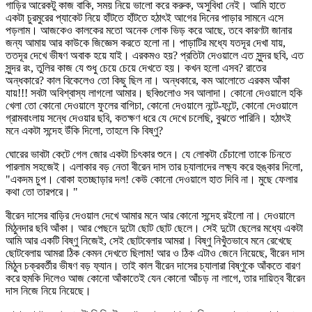
গাড়ির আরেকটু কাজ বাকি, সময় নিয়ে ভালো করে করুক, অসুবিধা নেই। আমি হাতে
একটা চুরমুরের প্যাকেট নিয়ে হাঁটতে হাঁটতে হঠাৎই আগের দিনের পাড়ার সামনে এসে
পড়লাম। আজকেও কালকের মতো অনেক লোক ভিড় করে আছে, তবে কারণটা জানার
জন্য আমায় আর কাউকে জিজ্ঞেস করতে হলো না। পাড়াটির মধ্যে যতদূর দেখা যায়,
ততদূর দেখে ভীষণ অবাক হয়ে যাই। এরকমও হয়? প্রতিটা দেওয়ালে এত সুন্দর ছবি, এত
সুন্দর রং, তুলির কাজ যে শুধু চেয়ে চেয়ে দেখতে হয়। কখন হলো এসব? রাতের
অন্ধকারে? কাল বিকেলেও তো কিছু ছিল না। অন্ধকারে, কম আলোতে এরকম আঁকা
যায়!!! সবটা অবিশ্বাস্য লাগলো আমার। ছবিগুলোও সব আলাদা। কোনো দেওয়ালে হকি
খেলা তো কোনো দেওয়ালে ফুলের বাগিচা, কোনো দেওয়ালে নন্টে-ফন্টে, কোনো দেওয়ালে
গ্রামবাংলায় সন্ধে দেওয়ার ছবি, কতক্ষণ ধরে যে দেখে চলেছি, বুঝতে পারিনি। হঠাৎই
মনে একটা সন্দেহ উঁকি দিলো, তাহলে কি বিষ্ণু?
ঘোরের ভাবটা কেটে গেল জোর একটা চিৎকার শুনে। যে লোকটা চেঁচালো তাকে চিনতে
পারলাম সহজেই। এলাকার বড় নেতা বীরেন দাস তার চ্যালাদের লক্ষ্য করে হুঙ্কার দিলো,
"একদম চুপ। বোকা হতচ্ছাড়ার দল! কেউ কোনো দেওয়ালে হাত দিবি না। মুছে ফেলার
কথা তো তারপরে। "
বীরেন দাসের বাড়ির দেওয়াল দেখে আমার মনে আর কোনো সন্দেহ রইলো না। দেওয়ালে
মিঠুনদার ছবি আঁকা। আর পেছনে দুটো ছোট ছোট ছেলে। সেই দুটো ছেলের মধ্যে একটা
আমি আর একটি বিষ্ণু নিজেই, সেই ছোটবেলার আমরা। বিষ্ণু নিখুঁতভাবে মনে রেখেছে
ছোটবেলায় আমরা ঠিক কেমন দেখতে ছিলাম! আর ও ঠিক এটাও জেনে নিয়েছে, বীরেন দাস
মিঠুন চক্রবর্তীর ভীষণ বড় ফ্যান। তাই কাল বীরেন দাসের চ্যালারা বিষ্ণুকে আঁকতে বারণ
করে হুমকি দিলেও আজ কোনো আঁকাতেই যেন কোনো আঁচড় না লাগে, তার দায়িত্ব বীরেন
দাস নিজে নিয়ে নিয়েছে।