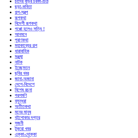
চাঁদের বুড়ির চরকা-চিঠি
ছড়া-কবিতা
গল্প-স্বল্প
রূপকথা
বিদেশী রূপকথা
গপ্পো হলেও সত্যি !
আনমনে
পুরাণকথা
মহাকাব্যের গল্প
ধারাবাহিক
মঞ্জুষা
নাটক
ইচ্ছেমতন
ছবির খবর
জানা-অজানা
দেশে-বিদেশে
বিশেষ রচনা
পরশমণি
বসুন্ধরা
অতীতকথা
মনের মানুষ
বইপোকার দপ্তর
সৃজনী
টুকরো খবর
এক্কা-দোক্কা