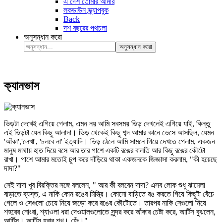
এ দেশ তোমার আমার
লকডাউন স্ক্র্যাপবুক
Back
দশ বছরের পথচলা
অনুসন্ধান করো
অনুসন্ধান করো
ক্যানভাস
ভিড়টা দেখেই এগিয়ে গেলাম, এমন নয় আমি সবসময় ভিড় দেখলেই এগিয়ে যাই, কিন্তু
এই ভিড়টা যেন কিছু আলাদা। ভিড় থেকেই কিছু শব্দ আমার কানে ভেসে আসছিল, যেমন
'আঁকা','লেখা', 'চলবে না' ইত্যাদি। ভিড় ঠেলে আমি সামনে গিয়ে দেখতে পেলাম, একজন
মানুষ মাথায় হাত দিয়ে বসে আর তার পাশে একটি রঙের বালতি আর কিছু রঙের কৌটো
রাখা। পাশে আমার মতোই চুপ করে দাঁড়িয়ে থাকা একজনকে জিজ্ঞাসা করলাম, "কী হয়েছে
দাদা?"
সেই দাদা খুব বিরক্তির সঙ্গে বললেন, " আর কী বলবেন দাদা? এসব লোক শুধু ঝামেলা
বাড়াতে ব্যস্ত, এ নাকি কোন রঙের মিস্ত্রি। কোনো বাড়িতে রঙ করতে গিয়ে কিছুটা বেঁচে
গেলে ও সেগুলো চেয়ে নিয়ে জড়ো করে রঙের কৌটোতে। তারপর নাকি সেগুলো নিয়ে
শহরের নোংরা, শ্যাওলা ধরা দেওয়ালগুলোতে সুন্দর করে আঁকার চেষ্টা করে, আর্টিস বুঝলেন,
আর্টিস। আর্টিস হবার শখ। হেঁঃ।"