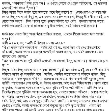
বললাম, "আপনারা প্লিজ চলে যান। ও এখানে কোনো দেওয়ালে আঁকবে না, এই ঝামেলা
এখানেই শেষ করুন প্লিজ।"
বিষ্ণু আমার দিকে অবাক হয়ে তাকালো, তবে কিছু বললো না। লোকগুলোও দেখলাম আর
তেমন কিছু বললো না বিষ্ণুকে, এক দুজন যেন রেগে তাকালো, কিন্তু ধীরে ধীরে সবাই চলে
যেতে শুরু করলো। ভিড় পাতলা হয়ে একদম ফাঁকাই হয়ে গেল। বুঝলাম আমার ভালো
পোশাকের জন্যই হোক বা ভালোভাবে বুঝিয়ে বলাতে, সবাই আমার কথা শুনেছে।
সবাই চলে যেতে বিষ্ণু অন্য দিকে তাকিয়ে বললো, "তোকে মিথ্যে বলতে হলো আমার
জন্য।"
আমি অবাক হলাম, "আমি কী মিথ্যে বললাম আবার?"
"ঐ যে বললি আমি আঁকবো না। আমি তো এই রং, ব্রাশ দিয়ে এই দেওয়ালগুলোতে
আঁকবোই, দেওয়ালগুলোর অবস্থা দেখেছিস? খারাপ লাগছে না তোর? এগুলোকে কেন
থাকতে দেব এরকম?"
"এত ঝামেলার পরেও তুই আঁকবি এখানে? লোকগুলো কিন্তু ভালো নয়। ঝামেলায় জড়াস
না।"
কিছুক্ষণ যেন কিছু ভাবলো ও। তারপর বললো, "হ্যাঁ, ভয় আছে একটু, তবে সেই কারণে না
আঁকলে আমার খুব অস্বস্তি হবে। জানিস, একদিন ভালোমতো না আঁকতে পারলে, কিছু
বানাতে না পারলে ঘুমাতে পারি না। মজদুরের ছেলে হয়ে নানা কারণে আর্ট স্কুলে ঢুকতে
পারিনি, পড়াশোনাও শেষ হয়নি, রং নিয়েই থাকতাম, তাই রঙের মিস্ত্রি হলাম। খারাপ লাগে
না বুঝলি, নিজেদের সংসার চলে যায়, তবে সৃষ্টির সেই আনন্দটা পাই না। তাই ঠিক করে
নিয়েছিলাম পুরো পৃথিবীটা আমার ক্যানভাস হবে, যেখানে সেখানে আঁকবো। লোকে জানেই
না, শহরের অনেক দেওয়ালে, মন্দিরের চাতালে, কবরের বেদির উপর আমার কাজ আছে।
কেউ কিন্তু সেই কাজ দেখে থুতু দেয়নি, রেগে যায়নি। বরং আড়ালে থেকে কখনো কখনো
দেখতে পেয়েছি, আমার কাজগুলো দেখে মানুষের মুখে হাসি ফুটে উঠেছে। এটাই এই
পরিশ্রমের পাওনা, এইভাবেই চলছে, চলবে, যতদিন না এরকম লোকের কাছে মার খেয়ে