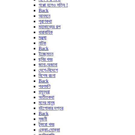
গপ্পো হলেও সত্যি !
Back
আনমনে
পুরাণকথা
মহাকাব্যের গল্প
ধারাবাহিক
মঞ্জুষা
নাটক
Back
ইচ্ছেমতন
ছবির খবর
জানা-অজানা
দেশে-বিদেশে
বিশেষ রচনা
Back
পরশমণি
বসুন্ধরা
অতীতকথা
মনের মানুষ
বইপোকার দপ্তর
Back
সৃজনী
টুকরো খবর
এক্কা-দোক্কা