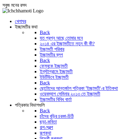
সবুজ মনের রসদ
খেলাঘর
ইচ্ছামতীর কথা
Back
যত প্রশ্ন আছে তোমার মনে
২০১৪ এর ইচ্ছামতীতে নতুন কী কী?
ইচ্ছামতী পরিবার
ইচ্ছামতীর ব্লগ
Back
ফেসবুকে ইচ্ছামতী
ইন্‌স্টাগ্রামে ইচ্ছামতী
ইউটিউবে ইচ্ছামতী
Back
ছোটোদের আন্তর্জাল পত্রিকা 'ইচ্ছামতী'-র ইতিকথা
ওয়েবম্যাগ সেমিনার ২০১৩ তে ইচ্ছামতী
ইচ্ছামতীর বিবিধ বার্তা
পত্রিকার বিভাগগুলি
Back
চাঁদের বুড়ির চরকা-চিঠি
ছড়া-কবিতা
গল্প-স্বল্প
রূপকথা
বিদেশী রূপকথা