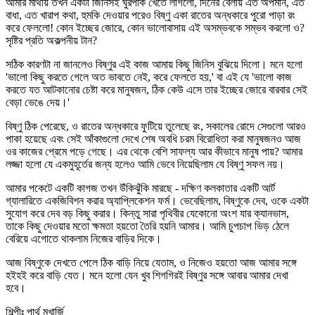
আমার মাথায় তখন একটা জিনিসই ঘুরপাক খেতে লাগলো, দিনের বেলায় এত অপমান, এত
বাধা, এত খারাপ কথা, হুমকি দেওয়ার পরেও বিষ্ণু একা রাতের অন্ধকারে পুরো পাড়া রং
করে ফেললো! কোন ইচ্ছের জোরে, কোন ভালোবাসায় এই অসম্ভবকে সম্ভব করলো ও?
সৃষ্টির প্রতি অকল্পনীয় টান?
সঠিক কারণটা না জানলেও বিষ্ণুর এই কাজ আমায় কিছু জিনিস বুঝিয়ে দিলো। মনে হলো
'ভালো কিছু করতে গেলে অত ভাবতে নেই, করে ফেলতে হয়,' বা এই যে 'ভালো কাজ
করতে যত আটকানোর চেষ্টা করে মানুষজন, ঠিক কেউ এসে তার ইচ্ছের জোরে বারবার সেই
বেড়া ভেঙে দেয়।'
বিষ্ণু ঠিক পেরেছে, ও রাতের অন্ধকারে ফুটিয়ে তুলেছে রং, সকালের রোদে সেগুলো আরও
পাকা হয়েছে এবং সেই আঁকাগুলো দেখে শেষ অবধি চরম বিরোধিতা করা মানুষজনও আজ
ওর কাজের প্রেমে পড়ে গেছে। এর থেকে বেশি সাফল্য আর কীভাবে মানুষ পায়? আমার
লজ্জা হলো যে একমুহূর্তের জন্য হলেও আমি ভেবে নিয়েছিলাম যে বিষ্ণু সফল নয়।
আমার পকেটে একটি কাগজ তখন উঁকিঝুঁকি মারছে - দক্ষিণ কলকাতার একটি আর্ট
গ্যালারিতে একজিবিশন করার অ্যাপ্লিকেশন ফর্ম। ভেবেছিলাম, বিষ্ণুকে দেব, ওকে একটা
সুযোগ করে দেব বড় কিছু করার। কিন্তু সারা পৃথিবীর যেকোনো অংশ যার ক্যানভাস,
তাকে কিছু দেওয়ার মতো ক্ষমতা হয়তো তৈরি হয়নি আমার। আমি চুপচাপ ভিড় ঠেলে
বেরিয়ে এগোতে থাকলাম নিজের বাড়ির দিকে।
আজ বিষ্ণুকে দেখতে পেলে ঠিক বাড়ি নিয়ে যেতাম, ও নিজেও হয়তো আজ আমার সঙ্গে
হইহই করে বাড়ি যেত। মনে হলো যেন খুব শিগগিরই বিষ্ণুর সঙ্গে আবার আমার দেখা
হবে।
শিল্পীঃ পার্থ মুখার্জি