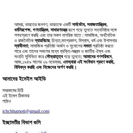
আমরা, ভারতের জনগণ, ভারতকে একটি
সার্বভৌম, সমাজতান্ত্রিক,
ধর্মনিরপেক্ষ, গণতান্ত্রিক, সাধারণতন্ত্র
রূপে গড়ে তুলতে সত্যনিষ্ঠার সঙ্গে
শপথগ্রহণ করছি এবং তার সকল নাগরিক যাতে : সামাজিক, অর্থনৈতিক
ও রাজনৈতিক
ন্যায়বিচার
; চিন্তা,মতপ্রকাশ, বিশ্বাস, ধর্ম এবং উপাসনার
স্বাধীনতা
; সামাজিক প্রতিষ্ঠা অর্জন ও সুযোগের
সমতা
প্রতিষ্ঠা করতে
পারে এবং তাদের সকলের মধ্যে ব্যক্তি-সম্ভ্রম ও জাতীয় ঐক্য এবং
সংহতি সুনিশ্চিত করে
সৌভ্রাতৃত্ব
গড়ে তুলতে;
আমাদের গণপরিষদে
,
আজ,১৯৪৯ সালের ২৬ নভেম্বর,
এতদ্দ্বারা এই সংবিধান গ্রহণ করছি,
বিধিবদ্ধ করছি এবং নিজেদের অর্পণ করছি।
আমাদের ইমেইল আইডি
সবরকমের চিঠি
এই ইমেল ঠিকানায়
পাঠাও
ichchhamoti@gmail.com
ইচ্ছামতীর বিভাগ গুলি